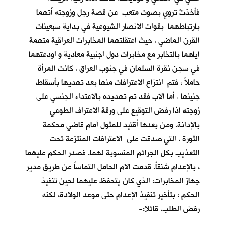
فأخذتْ تروي بصوت متعب عن قصة رجل وزوجته أُتهما
بارتباطهما بقوات الانصار الشيوعية في بداية سبعينات
القرن الماضي . حيث اعتقلتهما المخابرات العراقية متهمة
اياهما بالتخابر مع مخابرات دول اجنبية معادية و اودعتهما
في سجن نقرة السلمان في جنوب العراق . كانت المرأة
حاملاً ، فتم انتزاع الاعترافات منها بعد تهديها بأسقاط
جنينها . أما الاب فقد تم تهديده بالاعتداء الجنسي على
زوجته اذا رفض التوقيع على ورقة الاعتراف الطوعي
بالإدانة. ومن بعدها اُقتيد للمثول أمام قاضي محكمة
الثورة ، التي صدقت على الاعترافات المنتزعة تحت
التعذيب بكل الجرائم المنسوبة لهما. فصدر الحكم عليهما
، بالإعدام شنقاً. قدمت الام الحامل التماساً عن طريق مدير
جهاز المخابرات؛ الذي كان يتحفظ عليهما لحين تنفيذ
الحكم ؛ بتأخير تنفيذ الإعدام حتى موعد الولادة، لكنه
رفض الطلب، قائلا:-