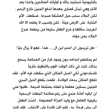
بالشيوعية تستنجد بالله و أوليائه الصالحين واحدا بعد
الاخر وهي تبذل قصارى جهدها لدفع الجنين خارج الرحم ،
لكن الجلاد سحب حبل المشنقة مسرعا ، فسقطت الأم
الشابة على الارض ميتةً . لكن ولسبب لا يعلمه الا الله
انفرجت ساقاها و خرج الطفل سليما من بينهما. صرخ
الجلاد بمن حوله
– هل تريدون ان اعدم ابن ال…. هذا ، فهو لا يزال حيّاً !
لم يمكنهم إعدامه دون وجود قرار من المحكمة يسمح
بذلك. كنت في ذلك الوقت اقوم بالتنظيف خارجاً
فاستدعوني لكي اغسل المكان الذي سقطت فيه الأم ، فقد
تلطخ المكان بدماء الولادة . فقمت بقطع الحبل السري
للجنين بسكين معقمة و لففته بمنشفة قديمة . طلبوا مني
ان ابقيه أمانة عندي حتى يتم مفاتحة الجهات الرسمية
بكيفية التعامل مع وليد المرأة المعدومة . اخذت الطفل
الى بيتي فرحةً به ، فلم اكن قادرة على الانجاب ، فقد كنت