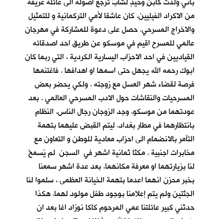
باني وُلدت كابنٍ وحيدٍ لشابٍّ ترجع اصوله الى عائلة عريقة
من الاكراد الفيليين. كان عاشقا لأمي التركمانية و للتمثيل
والاخراج المسرحي. حصل على دعوة للمشاركة في مهرجان
عالمي للمسرح اقيم في موسكو عن طريق احد اصدقائه
القياديين في احد الاحزاب اليسارية الكردية ، التي ربما كان
ابوك رحمه الله يجهل حتى اسمها او اهدافها . فاغتنمها
فرصة لقضاء شهر العسل مع زوجته . ولكي يحضر بعض
المسرحيات والنقاشات حول الادب المسرحي العالمي . بعد
عودتهما من موسكو، وجد الزوجان رجال الناس. النظام
بانتظارهما في مطار بغداد. ليتم القبض عليهما بتهمة
التآمر بالانضمام الى احزاب معادية للوطن و التعاون مع
مخابرات اجنبية . مكثا ثمانية اشهر في السجن لم يُسمحْ
لنا بزيارتهما او معرفة مكانهما. بعد عدة اشهر سمعنا
بخبر محزن انهما اعدما بتهمة الخيانة العظمى ، سلموا لنا
الجثتين ولم يتم إعلامنا بوجود طفل مولود لهما. هكذا
حدثني كبير عائلتنا عمي المرحوم كاكا نوزاد اغا بعد ان