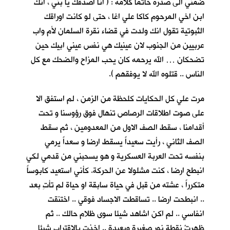
ضمني الى صدره خاتما كلأمه : ( انا اصدقك يا بني ، انك
ابن اخي المرحوم كاكا علي اغا ، حتى لو كانت اوراقك
الثبوتية تقول انك ولدت في قضاء نقرة السلمان لأم واب
عربيين من الجنوب لان عينيك هي نفس عيني ابيك حين
تضحكان … الله يرحمه كان يحب المزاح والضحك مع كل
الناس .. قتلوه الله لا يوفقهم ).
مرت علي كل الحكايات كلحظة من الزمن ، لم استفق الا
على صوت اطلاقات الرصاص تنهال فوق رؤوسنا و تحت
أقدامنا ، سقط الصف الاول من المعدومين ، ثم سقط
الصف الثاني ، رأيت سعيداً يسقط ارضا و سعداً يرمي
بنفسه تحت العربة العسكرية و هو يسحبني من قدمي لكي
انبطح ارضا ، كنت مشلولا عن الحركة. كأني استعيد كابوساً
متكرراً ، عشته من قبل في حياة سابقة او حياة لم تأتِ بعد
.. انبطحت ارضا .. تساقطت الاجساد فوقي .. اختنقت
انفاسي .. لم اكن اشاهد شيئا سوى ظلام حالك .. ثم
ظهرتْ نقطة نور صغيرة وبعيدة .. اخذت بالاقتراب شيئا