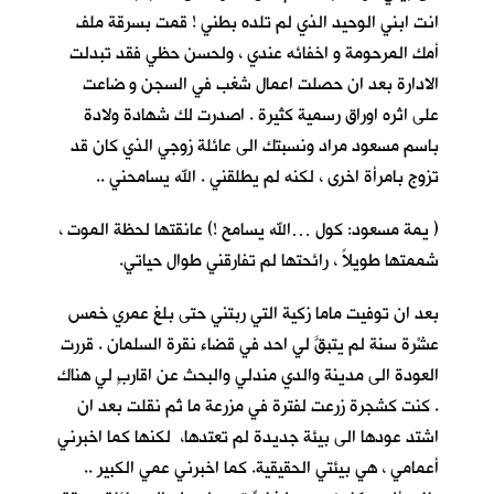
انت ابني الوحيد الذي لم تلده بطني ! قمت بسرقة ملف
أمك المرحومة و اخفائه عندي ، ولحسن حظي فقد تبدلت
الادارة بعد ان حصلت اعمال شغب في السجن و ضاعت
على اثره اوراق رسمية كثيرة . اصدرت لك شهادة ولادة
باسم مسعود مراد ونسبتك الى عائلة زوجي الذي كان قد
تزوج بامرأة اخرى ، لكنه لم يطلقني . الله يسامحني ..
( يمة مسعود: كول …الله يسامح !) عانقتها لحظة الموت ،
شممتها طويلاً ، رائحتها لم تفارقني طوال حياتي.
بعد ان توفيت ماما زكية التي ربتني حتى بلغ عمري خمس
عشْرة سنة لم يتبقَّ لي احد في قضاء نقرة السلمان . قررت
العودة الى مدينة والدي مندلي والبحث عن اقاربٍ لي هناك
. كنت كشجرة زرعت لفترة في مزرعة ما ثم نقلت بعد ان
اشتد عودها الى بيئة جديدة لم تعتدها، لكنها كما اخبرني
أعمامي ، هي بيئتي الحقيقية. كما اخبرني عمي الكبير ..