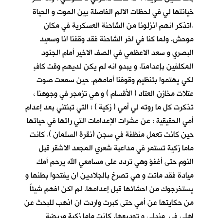
خيانتها لي في لحظات الالم الفاصلة بين الموت و الحياة
.اتذكر انهم انزلونا من الشاحنة العسكرية في مكان
موحش. ولما كنا في اخر الشاحنة فقد وقفنا انا وسعيد
البصري و سعد الاعظمي في الصف الاخير أمام الجنود
المكلفين بإعدامنا. و يبدو انه لم يكن لديهم وقت كافٍ
لكي يهتموا بتنظيم وقوفنا أمامهم. حين سمعت صوت
عتلات مخازن العتاد ( الأقسام ) و هي تزمجر في وجوهنا ،
تذكرت كل ما روته لي أمي ( زكية ) ؛ التي تبنتني بعد إعدام
أمي الحقيقية ؛ عن عشرات الإعدامات التي راتها في حياتها
حين كانت تعمل منظفة في سجن (نقرة السلمان ). كانت
ماما زكية تستمر في مداعبة شعري المجعد الاشقر قبل
النوم حتى أغفوَ وهي تردد على مسامعي الله يرحم أمك
ميادة فقد ماتت و هي تصرخ بالجلادين ان يفتحوا بطنها و
يستخرجوك من احشائها قبل إعدامها. لم اكن افهم شيئاً
من حكايتها عن أمي حتى كبرت واردت ان اذهب للبحث عن
اهلي في مندلي و توديعها. كانت ماما زكية مريضة