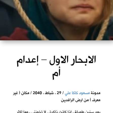
الابحار الاول – إعدام
أم
مدونة
مسعود كاكا علي
/ 29 ، شباط ، 2040 / مكان ( غير
معرف ) من ارض الرافدين
بعد سنين طويلة ، اذا كانت ذاكرتي لا تخونني ، وما اكثر