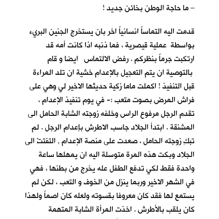
– ما حاجة الوطن بخائن جديد !
قدمت اليه التماساً انسانياً اخر بان يستخرج الجنين البريء
بواسطة عملية قيصرية ، فما ذنبه اذا كانت أمه قد
ارتكبت جرماً بنظركم . رفض الالتماس ايضا و قام
بالتوصية ان يتم التعجيل بالإعدام خشية ان تلد المراءة
قبل التنفيذ ! اكملت ماما زكية حديثها الاخير لي وهي على
فراش المرض بصوت متعب :- في يوم تنفيذ الإعدام ،
تقدم الرجل مرفوع الراس وخلفه زوجته الشابة الحامل الى
المشنقة . ابتدأ الجلاد جاسب الاطرش بإعدام الرجل . لم
تبكِ زوجته الحامل ، صعدت على منصة الإعدام , التفتتْ الى
الجلاد وبكت هذه المرة متوسلة اليه ان يمهلها ساعة
واحدة فقط لكي تدفع الطفل عله يخرج من بطنها ، فهي
في الشهر الاخير وربما ينزل من الخوف و التعب ، لكن لم
يستمع لها فقد كان معروفا بقسوته ولعله كان اصماً ولهذا
كان يلقب بالأطرش . اخذت المرأة الشابة المتهمة