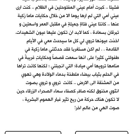
فشيئا .. كبرت أمام عيني المفتوحتين في الظلام .. كنت ارى
عيني أمي التي لم ارها يوما الا من خلال حكايات ماما زكية
عنها .. كانتا عيني فتاةٍ جميلةٍ في مقتبل العمر واسعتين و
تبرقان بسعادة ، كما لابد ان تكون عليها عيون الشهيدات.
اخذت عيونها تروي لي كل ما سيحدث معي في الأيام
القادمة . . لم اكن مستغربا فقد حدثتني ماما زكية في
طفولتي كثيرا على انها سمعت قصصاً وحكاياتٍ غريبةً في
منامها ترويها أمي ميادة؛ التي انجبتني ؛ لكنها كانت تراها
في الحلم بثياب بيضاء ملطخة بدماء الولادة وهي تهوي
من المشنقة الى الارض .. كانت تروي و تروي بصوت
انثوي مخنوق لكنه صافٍ كصفاء سماء الصحراء الزرقاء حين
لا تكون هناك حركة من ريح تثير غبار الهموم البشرية ،
صوت الهي من عالم اخر!