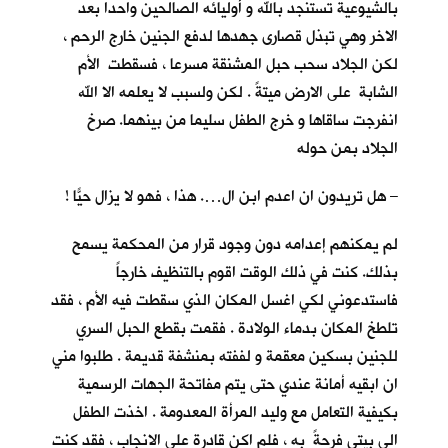
بالشيوعية تستنجد بالله و أوليائه الصالحين واحدا بعد
الاخر وهي تبذل قصارى جهدها لدفع الجنين خارج الرحم ،
لكن الجلاد سحب حبل المشنقة مسرعا ، فسقطت الأم
الشابة على الارض ميتةً . لكن ولسبب لا يعلمه الا الله
انفرجت ساقاها و خرج الطفل سليما من بينهما. صرخ
الجلاد بمن حوله
– هل تريدون ان اعدم ابن ال…. هذا ، فهو لا يزال حيّاً !
لم يمكنهم إعدامه دون وجود قرار من المحكمة يسمح
بذلك. كنت في ذلك الوقت اقوم بالتنظيف خارجاً
فاستدعوني لكي اغسل المكان الذي سقطت فيه الأم ، فقد
تلطخ المكان بدماء الولادة . فقمت بقطع الحبل السري
للجنين بسكين معقمة و لففته بمنشفة قديمة . طلبوا مني
ان ابقيه أمانة عندي حتى يتم مفاتحة الجهات الرسمية
بكيفية التعامل مع وليد المرأة المعدومة . اخذت الطفل
الى بيتي فرحةً به ، فلم اكن قادرة على الانجاب ، فقد كنت