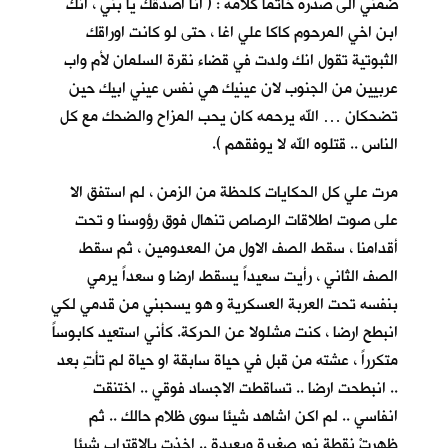
ضمني الى صدره خاتما كلأمه : ( انا اصدقك يا بني ، انك
ابن اخي المرحوم كاكا علي اغا ، حتى لو كانت اوراقك
الثبوتية تقول انك ولدت في قضاء نقرة السلمان لأم واب
عربيين من الجنوب لان عينيك هي نفس عيني ابيك حين
تضحكان … الله يرحمه كان يحب المزاح والضحك مع كل
الناس .. قتلوه الله لا يوفقهم ).
مرت علي كل الحكايات كلحظة من الزمن ، لم استفق الا
على صوت اطلاقات الرصاص تنهال فوق رؤوسنا و تحت
أقدامنا ، سقط الصف الاول من المعدومين ، ثم سقط
الصف الثاني ، رأيت سعيداً يسقط ارضا و سعداً يرمي
بنفسه تحت العربة العسكرية و هو يسحبني من قدمي لكي
انبطح ارضا ، كنت مشلولا عن الحركة. كأني استعيد كابوساً
متكرراً ، عشته من قبل في حياة سابقة او حياة لم تأتِ بعد
.. انبطحت ارضا .. تساقطت الاجساد فوقي .. اختنقت
انفاسي .. لم اكن اشاهد شيئا سوى ظلام حالك .. ثم
ظهرتْ نقطة نور صغيرة وبعيدة .. اخذت بالاقتراب شيئا