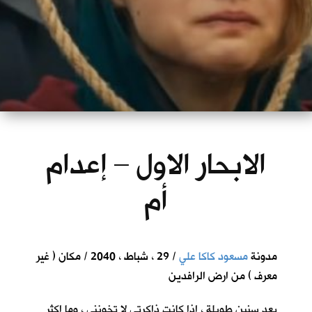
الابحار الاول – إعدام
أم
مدونة
مسعود كاكا علي
/ 29 ، شباط ، 2040 / مكان ( غير
معرف ) من ارض الرافدين
بعد سنين طويلة ، اذا كانت ذاكرتي لا تخونني ، وما اكثر