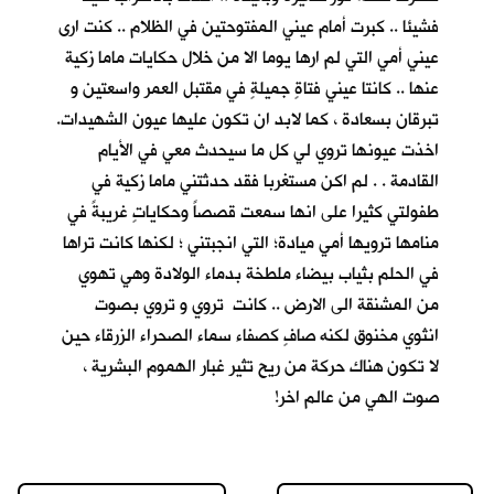
فشيئا .. كبرت أمام عيني المفتوحتين في الظلام .. كنت ارى
عيني أمي التي لم ارها يوما الا من خلال حكايات ماما زكية
عنها .. كانتا عيني فتاةٍ جميلةٍ في مقتبل العمر واسعتين و
تبرقان بسعادة ، كما لابد ان تكون عليها عيون الشهيدات.
اخذت عيونها تروي لي كل ما سيحدث معي في الأيام
القادمة . . لم اكن مستغربا فقد حدثتني ماما زكية في
طفولتي كثيرا على انها سمعت قصصاً وحكاياتٍ غريبةً في
منامها ترويها أمي ميادة؛ التي انجبتني ؛ لكنها كانت تراها
في الحلم بثياب بيضاء ملطخة بدماء الولادة وهي تهوي
من المشنقة الى الارض .. كانت تروي و تروي بصوت
انثوي مخنوق لكنه صافٍ كصفاء سماء الصحراء الزرقاء حين
لا تكون هناك حركة من ريح تثير غبار الهموم البشرية ،
صوت الهي من عالم اخر!