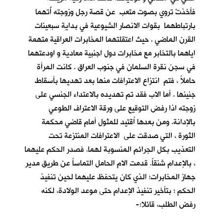
فأخذتْ تروي بصوت متعب عن قصة رجل وزوجته أُتهما
بارتباطهما بقوات الانصار الشيوعية في بداية سبعينات
القرن الماضي . حيث اعتقلتهما المخابرات العراقية متهمة
اياهما بالتخابر مع مخابرات دول اجنبية معادية و اودعتهما
في سجن نقرة السلمان في جنوب العراق . كانت المرأة
حاملاً ، فتم انتزاع الاعترافات منها بعد تهديها بأسقاط
جنينها . أما الاب فقد تم تهديده بالاعتداء الجنسي على
زوجته اذا رفض التوقيع على ورقة الاعتراف الطوعي
بالإدانة. ومن بعدها اُقتيد للمثول أمام قاضي محكمة
الثورة ، التي صدقت على الاعترافات المنتزعة تحت
التعذيب بكل الجرائم المنسوبة لهما. فصدر الحكم عليهما
، بالإعدام شنقاً. قدمت الام الحامل التماساً عن طريق مدير
جهاز المخابرات؛ الذي كان يتحفظ عليهما لحين تنفيذ
الحكم ؛ بتأخير تنفيذ الإعدام حتى موعد الولادة، لكنه
رفض الطلب، قائلا:-