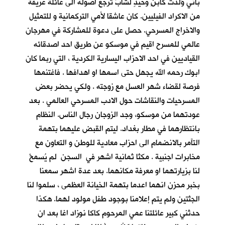
باني وُلدت كابنٍ وحيدٍ لشابٍّ ترجع اصوله الى عائلة عريقة
من الاكراد الفيليين. كان عاشقا لأمي التركمانية و للتمثيل
والاخراج المسرحي. حصل على دعوة للمشاركة في مهرجان
عالمي للمسرح اقيم في موسكو عن طريق احد اصدقائه
القياديين في احد الاحزاب اليسارية الكردية ، التي ربما كان
ابوك رحمه الله يجهل حتى اسمها او اهدافها . فاغتنمها
فرصة لقضاء شهر العسل مع زوجته . ولكي يحضر بعض
المسرحيات والنقاشات حول الادب المسرحي العالمي . بعد
عودتهما من موسكو، وجد الزوجان رجال الناس. النظام
بانتظارهما في مطار بغداد. ليتم القبض عليهما بتهمة
التآمر بالانضمام الى احزاب معادية للوطن و التعاون مع
مخابرات اجنبية . مكثا ثمانية اشهر في السجن لم يُسمحْ
لنا بزيارتهما او معرفة مكانهما. بعد عدة اشهر سمعنا
بخبر محزن انهما اعدما بتهمة الخيانة العظمى ، سلموا لنا
الجثتين ولم يتم إعلامنا بوجود طفل مولود لهما. هكذا
حدثني كبير عائلتنا عمي المرحوم كاكا نوزاد اغا بعد ان