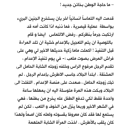
– ما حاجة الوطن بخائن جديد !
قدمت اليه التماساً انسانياً اخر بان يستخرج الجنين البريء
بواسطة عملية قيصرية ، فما ذنبه اذا كانت أمه قد
ارتكبت جرماً بنظركم . رفض الالتماس ايضا و قام
بالتوصية ان يتم التعجيل بالإعدام خشية ان تلد المراءة
قبل التنفيذ ! اكملت ماما زكية حديثها الاخير لي وهي على
فراش المرض بصوت متعب :- في يوم تنفيذ الإعدام ،
تقدم الرجل مرفوع الراس وخلفه زوجته الشابة الحامل الى
المشنقة . ابتدأ الجلاد جاسب الاطرش بإعدام الرجل . لم
تبكِ زوجته الحامل ، صعدت على منصة الإعدام , التفتتْ الى
الجلاد وبكت هذه المرة متوسلة اليه ان يمهلها ساعة
واحدة فقط لكي تدفع الطفل عله يخرج من بطنها ، فهي
في الشهر الاخير وربما ينزل من الخوف و التعب ، لكن لم
يستمع لها فقد كان معروفا بقسوته ولعله كان اصماً ولهذا
كان يلقب بالأطرش . اخذت المرأة الشابة المتهمة