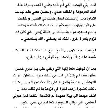
انت ابني الوحيد الذي لم تلده بطني ! قمت بسرقة ملف
أمك المرحومة و اخفائه عندي ، ولحسن حظي فقد تبدلت
الادارة بعد ان حصلت اعمال شغب في السجن و ضاعت
على اثره اوراق رسمية كثيرة . اصدرت لك شهادة ولادة
باسم مسعود مراد ونسبتك الى عائلة زوجي الذي كان قد
تزوج بامرأة اخرى ، لكنه لم يطلقني . الله يسامحني ..
( يمة مسعود: كول …الله يسامح !) عانقتها لحظة الموت ،
شممتها طويلاً ، رائحتها لم تفارقني طوال حياتي.
بعد ان توفيت ماما زكية التي ربتني حتى بلغ عمري خمس
عشْرة سنة لم يتبقَّ لي احد في قضاء نقرة السلمان . قررت
العودة الى مدينة والدي مندلي والبحث عن اقاربٍ لي هناك
. كنت كشجرة زرعت لفترة في مزرعة ما ثم نقلت بعد ان
اشتد عودها الى بيئة جديدة لم تعتدها، لكنها كما اخبرني
أعمامي ، هي بيئتي الحقيقية. كما اخبرني عمي الكبير ..