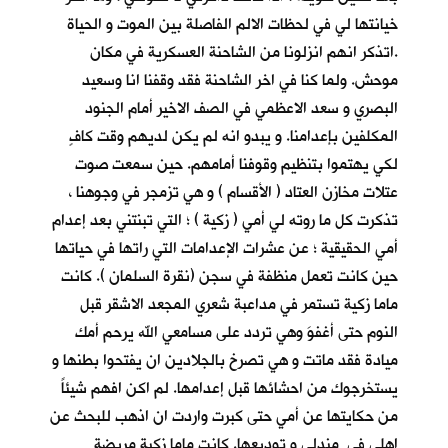
خيانتها لي في لحظات الالم الفاصلة بين الموت و الحياة
.اتذكر انهم انزلونا من الشاحنة العسكرية في مكان
موحش. ولما كنا في اخر الشاحنة فقد وقفنا انا وسعيد
البصري و سعد الاعظمي في الصف الاخير أمام الجنود
المكلفين بإعدامنا. و يبدو انه لم يكن لديهم وقت كافٍ
لكي يهتموا بتنظيم وقوفنا أمامهم. حين سمعت صوت
عتلات مخازن العتاد ( الأقسام ) و هي تزمجر في وجوهنا ،
تذكرت كل ما روته لي أمي ( زكية ) ؛ التي تبنتني بعد إعدام
أمي الحقيقية ؛ عن عشرات الإعدامات التي راتها في حياتها
حين كانت تعمل منظفة في سجن (نقرة السلمان ). كانت
ماما زكية تستمر في مداعبة شعري المجعد الاشقر قبل
النوم حتى أغفوَ وهي تردد على مسامعي الله يرحم أمك
ميادة فقد ماتت و هي تصرخ بالجلادين ان يفتحوا بطنها و
يستخرجوك من احشائها قبل إعدامها. لم اكن افهم شيئاً
من حكايتها عن أمي حتى كبرت واردت ان اذهب للبحث عن
اهلي في مندلي و توديعها. كانت ماما زكية مريضة