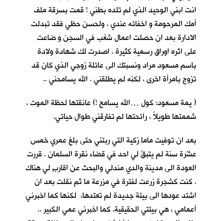
انت ابني الوحيد الذي لم تلده بطني ! قمت بسرقة ملف
أمك المرحومة و اخفائه عندي ، ولحسن حظي فقد تبدلت
الادارة بعد ان حصلت اعمال شغب في السجن و ضاعت
على اثره اوراق رسمية كثيرة . اصدرت لك شهادة ولادة
باسم مسعود مراد ونسبتك الى عائلة زوجي الذي كان قد
تزوج بامرأة اخرى ، لكنه لم يطلقني . الله يسامحني ..
( يمة مسعود: كول …الله يسامح !) عانقتها لحظة الموت ،
شممتها طويلاً ، رائحتها لم تفارقني طوال حياتي.
بعد ان توفيت ماما زكية التي ربتني حتى بلغ عمري خمس
عشْرة سنة لم يتبقَّ لي احد في قضاء نقرة السلمان . قررت
العودة الى مدينة والدي مندلي والبحث عن اقاربٍ لي هناك
. كنت كشجرة زرعت لفترة في مزرعة ما ثم نقلت بعد ان
اشتد عودها الى بيئة جديدة لم تعتدها، لكنها كما اخبرني
أعمامي ، هي بيئتي الحقيقية. كما اخبرني عمي الكبير ..