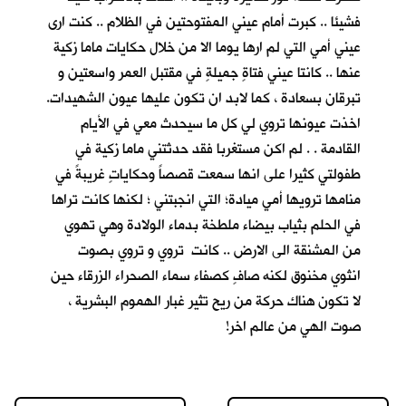
فشيئا .. كبرت أمام عيني المفتوحتين في الظلام .. كنت ارى
عيني أمي التي لم ارها يوما الا من خلال حكايات ماما زكية
عنها .. كانتا عيني فتاةٍ جميلةٍ في مقتبل العمر واسعتين و
تبرقان بسعادة ، كما لابد ان تكون عليها عيون الشهيدات.
اخذت عيونها تروي لي كل ما سيحدث معي في الأيام
القادمة . . لم اكن مستغربا فقد حدثتني ماما زكية في
طفولتي كثيرا على انها سمعت قصصاً وحكاياتٍ غريبةً في
منامها ترويها أمي ميادة؛ التي انجبتني ؛ لكنها كانت تراها
في الحلم بثياب بيضاء ملطخة بدماء الولادة وهي تهوي
من المشنقة الى الارض .. كانت تروي و تروي بصوت
انثوي مخنوق لكنه صافٍ كصفاء سماء الصحراء الزرقاء حين
لا تكون هناك حركة من ريح تثير غبار الهموم البشرية ،
صوت الهي من عالم اخر!