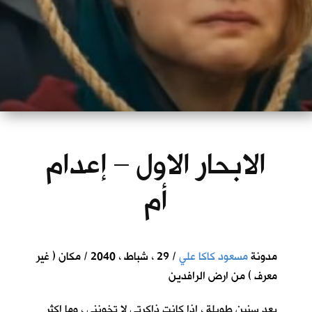
الابحار الاول – إعدام
أم
مدونة
مسعود كاكا علي
/ 29 ، شباط ، 2040 / مكان ( غير
معرف ) من ارض الرافدين
بعد سنين طويلة ، اذا كانت ذاكرتي لا تخونني ، وما اكثر