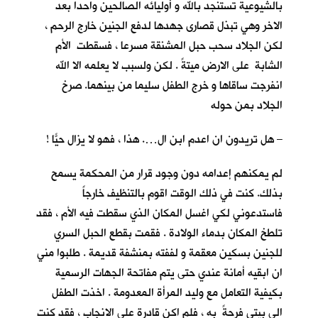
بالشيوعية تستنجد بالله و أوليائه الصالحين واحدا بعد
الاخر وهي تبذل قصارى جهدها لدفع الجنين خارج الرحم ،
لكن الجلاد سحب حبل المشنقة مسرعا ، فسقطت الأم
الشابة على الارض ميتةً . لكن ولسبب لا يعلمه الا الله
انفرجت ساقاها و خرج الطفل سليما من بينهما. صرخ
الجلاد بمن حوله
– هل تريدون ان اعدم ابن ال…. هذا ، فهو لا يزال حيّاً !
لم يمكنهم إعدامه دون وجود قرار من المحكمة يسمح
بذلك. كنت في ذلك الوقت اقوم بالتنظيف خارجاً
فاستدعوني لكي اغسل المكان الذي سقطت فيه الأم ، فقد
تلطخ المكان بدماء الولادة . فقمت بقطع الحبل السري
للجنين بسكين معقمة و لففته بمنشفة قديمة . طلبوا مني
ان ابقيه أمانة عندي حتى يتم مفاتحة الجهات الرسمية
بكيفية التعامل مع وليد المرأة المعدومة . اخذت الطفل
الى بيتي فرحةً به ، فلم اكن قادرة على الانجاب ، فقد كنت