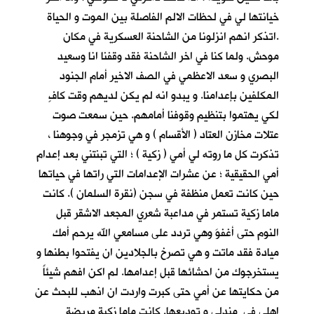
خيانتها لي في لحظات الالم الفاصلة بين الموت و الحياة
.اتذكر انهم انزلونا من الشاحنة العسكرية في مكان
موحش. ولما كنا في اخر الشاحنة فقد وقفنا انا وسعيد
البصري و سعد الاعظمي في الصف الاخير أمام الجنود
المكلفين بإعدامنا. و يبدو انه لم يكن لديهم وقت كافٍ
لكي يهتموا بتنظيم وقوفنا أمامهم. حين سمعت صوت
عتلات مخازن العتاد ( الأقسام ) و هي تزمجر في وجوهنا ،
تذكرت كل ما روته لي أمي ( زكية ) ؛ التي تبنتني بعد إعدام
أمي الحقيقية ؛ عن عشرات الإعدامات التي راتها في حياتها
حين كانت تعمل منظفة في سجن (نقرة السلمان ). كانت
ماما زكية تستمر في مداعبة شعري المجعد الاشقر قبل
النوم حتى أغفوَ وهي تردد على مسامعي الله يرحم أمك
ميادة فقد ماتت و هي تصرخ بالجلادين ان يفتحوا بطنها و
يستخرجوك من احشائها قبل إعدامها. لم اكن افهم شيئاً
من حكايتها عن أمي حتى كبرت واردت ان اذهب للبحث عن
اهلي في مندلي و توديعها. كانت ماما زكية مريضة