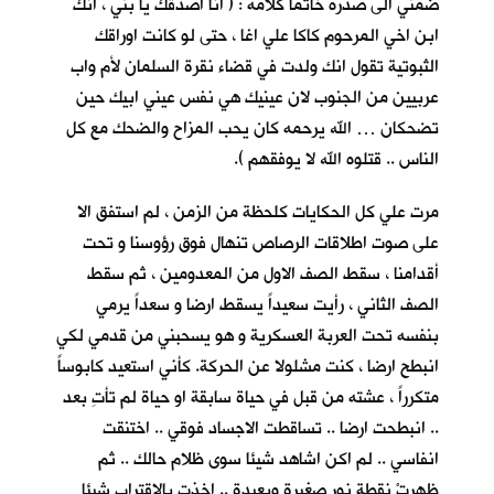
ضمني الى صدره خاتما كلأمه : ( انا اصدقك يا بني ، انك
ابن اخي المرحوم كاكا علي اغا ، حتى لو كانت اوراقك
الثبوتية تقول انك ولدت في قضاء نقرة السلمان لأم واب
عربيين من الجنوب لان عينيك هي نفس عيني ابيك حين
تضحكان … الله يرحمه كان يحب المزاح والضحك مع كل
الناس .. قتلوه الله لا يوفقهم ).
مرت علي كل الحكايات كلحظة من الزمن ، لم استفق الا
على صوت اطلاقات الرصاص تنهال فوق رؤوسنا و تحت
أقدامنا ، سقط الصف الاول من المعدومين ، ثم سقط
الصف الثاني ، رأيت سعيداً يسقط ارضا و سعداً يرمي
بنفسه تحت العربة العسكرية و هو يسحبني من قدمي لكي
انبطح ارضا ، كنت مشلولا عن الحركة. كأني استعيد كابوساً
متكرراً ، عشته من قبل في حياة سابقة او حياة لم تأتِ بعد
.. انبطحت ارضا .. تساقطت الاجساد فوقي .. اختنقت
انفاسي .. لم اكن اشاهد شيئا سوى ظلام حالك .. ثم
ظهرتْ نقطة نور صغيرة وبعيدة .. اخذت بالاقتراب شيئا