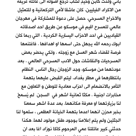
باني وُلدت كابنٍ وحيدٍ لشابٍّ ترجع اصوله الى عائلة عريقة
من الاكراد الفيليين. كان عاشقا لأمي التركمانية و للتمثيل
والاخراج المسرحي. حصل على دعوة للمشاركة في مهرجان
عالمي للمسرح اقيم في موسكو عن طريق احد اصدقائه
القياديين في احد الاحزاب اليسارية الكردية ، التي ربما كان
ابوك رحمه الله يجهل حتى اسمها او اهدافها . فاغتنمها
فرصة لقضاء شهر العسل مع زوجته . ولكي يحضر بعض
المسرحيات والنقاشات حول الادب المسرحي العالمي . بعد
عودتهما من موسكو، وجد الزوجان رجال الناس. النظام
بانتظارهما في مطار بغداد. ليتم القبض عليهما بتهمة
التآمر بالانضمام الى احزاب معادية للوطن و التعاون مع
مخابرات اجنبية . مكثا ثمانية اشهر في السجن لم يُسمحْ
لنا بزيارتهما او معرفة مكانهما. بعد عدة اشهر سمعنا
بخبر محزن انهما اعدما بتهمة الخيانة العظمى ، سلموا لنا
الجثتين ولم يتم إعلامنا بوجود طفل مولود لهما. هكذا
حدثني كبير عائلتنا عمي المرحوم كاكا نوزاد اغا بعد ان