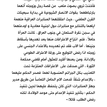
فأخذتْ تروي بصوت متعب عن قصة رجل وزوجته أُتهما
بارتباطهما بقوات الانصار الشيوعية في بداية سبعينات
القرن الماضي . حيث اعتقلتهما المخابرات العراقية متهمة
اياهما بالتخابر مع مخابرات دول اجنبية معادية و اودعتهما
في سجن نقرة السلمان في جنوب العراق . كانت المرأة
حاملاً ، فتم انتزاع الاعترافات منها بعد تهديها بأسقاط
جنينها . أما الاب فقد تم تهديده بالاعتداء الجنسي على
زوجته اذا رفض التوقيع على ورقة الاعتراف الطوعي
بالإدانة. ومن بعدها اُقتيد للمثول أمام قاضي محكمة
الثورة ، التي صدقت على الاعترافات المنتزعة تحت
التعذيب بكل الجرائم المنسوبة لهما. فصدر الحكم عليهما
، بالإعدام شنقاً. قدمت الام الحامل التماساً عن طريق مدير
جهاز المخابرات؛ الذي كان يتحفظ عليهما لحين تنفيذ
الحكم ؛ بتأخير تنفيذ الإعدام حتى موعد الولادة، لكنه
رفض الطلب، قائلا:-