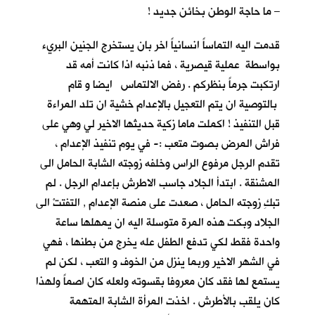
– ما حاجة الوطن بخائن جديد !
قدمت اليه التماساً انسانياً اخر بان يستخرج الجنين البريء
بواسطة عملية قيصرية ، فما ذنبه اذا كانت أمه قد
ارتكبت جرماً بنظركم . رفض الالتماس ايضا و قام
بالتوصية ان يتم التعجيل بالإعدام خشية ان تلد المراءة
قبل التنفيذ ! اكملت ماما زكية حديثها الاخير لي وهي على
فراش المرض بصوت متعب :- في يوم تنفيذ الإعدام ،
تقدم الرجل مرفوع الراس وخلفه زوجته الشابة الحامل الى
المشنقة . ابتدأ الجلاد جاسب الاطرش بإعدام الرجل . لم
تبكِ زوجته الحامل ، صعدت على منصة الإعدام , التفتتْ الى
الجلاد وبكت هذه المرة متوسلة اليه ان يمهلها ساعة
واحدة فقط لكي تدفع الطفل عله يخرج من بطنها ، فهي
في الشهر الاخير وربما ينزل من الخوف و التعب ، لكن لم
يستمع لها فقد كان معروفا بقسوته ولعله كان اصماً ولهذا
كان يلقب بالأطرش . اخذت المرأة الشابة المتهمة