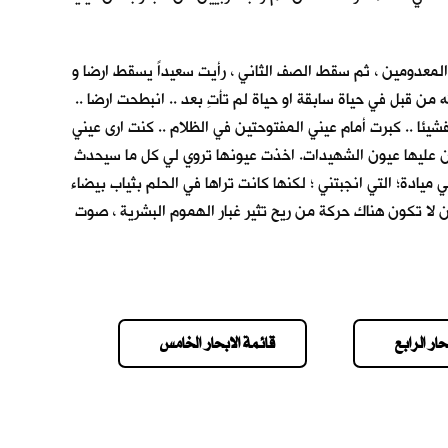
لمعدومين ، ثم سقط الصف الثاني ، رأيت سعيداً يسقط ارضا و
ن قبل في حياة سابقة او حياة لم تأتِ بعد .. انبطحت ارضا ..
يئا .. كبرت أمام عيني المفتوحتين في الظلام .. كنت ارى عيني
ن تكون عليها عيون الشهيدات. اخذت عيونها تروي لي كل ما سيحدث
ميادة؛ التي انجبتني ؛ لكنها كانت تراها في الحلم بثياب بيضاء
لا تكون هناك حركة من ريح تثير غبار الهموم البشرية ، صوت
حار الرابع
قائمة الابحار الخامس