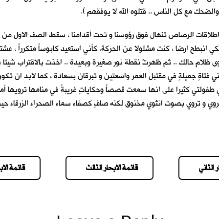
حك مع كل الناس .. قتلوه الله لا يوفقهم ).
طلاقات الرصاص تنهال فوق رؤوسنا و تحت أقدامنا ، سقط الصف الاول من ا
نبطح ارضا ، كنت مشلولا عن الحركة. كأني استعيد كابوساً متكرراً ، عشته م
ظلام حالك .. ثم ظهرتْ نقطة نور صغيرة وبعيدة .. اخذت بالاقتراب شيئا فش
ا عيني فتاةٍ جميلةٍ في مقتبل العمر واسعتين و تبرقان بسعادة ، كما لابد ا
 طفولتي كثيرا على انها سمعت قصصاً وحكاياتٍ غريبةً في منامها ترويها أمي 
وي و تروي بصوت انثوي مخنوق لكنه صافٍ كصفاء سماء الصحراء الزرقاء حين 
 الثاني
قائمة الابحار الثالث
قائمة الاب