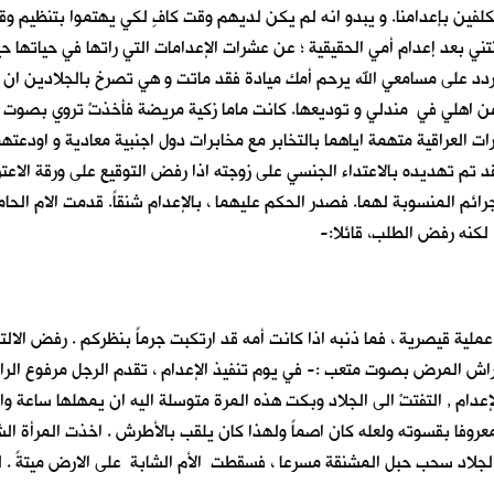
كلفين بإعدامنا. و يبدو انه لم يكن لديهم وقت كافٍ لكي يهتموا بتنظيم وق
بنتني بعد إعدام أمي الحقيقية ؛ عن عشرات الإعدامات التي راتها في حياتها
ردد على مسامعي الله يرحم أمك ميادة فقد ماتت و هي تصرخ بالجلادين ان 
ن اهلي في مندلي و توديعها. كانت ماما زكية مريضة فأخذتْ تروي بصوت م
ت العراقية متهمة اياهما بالتخابر مع مخابرات دول اجنبية معادية و اودعتهم
فقد تم تهديده بالاعتداء الجنسي على زوجته اذا رفض التوقيع على ورقة الاعت
رائم المنسوبة لهما. فصدر الحكم عليهما ، بالإعدام شنقاً. قدمت الام الحا
، لكنه رفض الطلب، قائلا:-
 عملية قيصرية ، فما ذنبه اذا كانت أمه قد ارتكبت جرماً بنظركم . رفض الا
 فراش المرض بصوت متعب :- في يوم تنفيذ الإعدام ، تقدم الرجل مرفوع الرا
إعدام , التفتتْ الى الجلاد وبكت هذه المرة متوسلة اليه ان يمهلها ساعة
عروفا بقسوته ولعله كان اصماً ولهذا كان يلقب بالأطرش . اخذت المرأة الشا
لجلاد سحب حبل المشنقة مسرعا ، فسقطت الأم الشابة على الارض ميتةً . لك