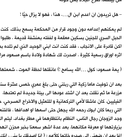
– هل تريدون ان اعدم ابن ال…. هذا ، فهو لا يزال حيّاً !
لم يمكنهم إعدامه دون وجود قرار من المحكمة يسمح بذلك. كنت في
الحبل السري للجنين بسكين معقمة و لففته بمنشفة قديمة . طلبوا من
اكن قادرة على الانجاب ، فقد كنت انت ابني الوحيد الذي لم تلد
اثره اوراق رسمية كثيرة . اصدرت لك شهادة ولادة باسم مسعود مراد 
( يمة مسعود: كول …الله يسامح !) عانقتها لحظة الموت ، شممتها طو
بعد ان توفيت ماما زكية التي ربتني حتى بلغ عمري خمس عشْرة سنة 
مزرعة ما ثم نقلت بعد ان اشتد عودها الى بيئة جديدة لم تعتدها، لكن
الفيليين. كان عاشقا لأمي التركمانية و للتمثيل والاخراج المسرح
التي ربما كان ابوك رحمه الله يجهل حتى اسمها او اهدافها . فا
وجد الزوجان رجال الناس. النظام بانتظارهما في مطار بغداد. ليتم ا
بزيارتهما او معرفة مكانهما. بعد عدة اشهر سمعنا بخبر محزن انهما 
اغا بعد ان ضمني الى صدره خاتما كلأمه : ( انا اصدقك يا بني ، انك