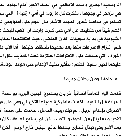
انا وسعيد البصري و سعد الاعظمي في الصف الاخير أمام الجنود الم
هي تزمجر في وجوهنا ، تذكرت كل ما روته لي أمي ( زكية ) ؛ التي ت
تستمر في مداعبة شعري المجعد الاشقر قبل النوم حتى أغفوَ وهي ت
افهم شيئاً من حكايتها عن أمي حتى كبرت واردت ان اذهب للبحث ع
الشيوعية في بداية سبعينات القرن الماضي . حيث اعتقلتهما المخابرا
فتم انتزاع الاعترافات منها بعد تهديها بأسقاط جنينها . أما الاب 
الثورة ، التي صدقت على الاعترافات المنتزعة تحت التعذيب بكل الج
عليهما لحين تنفيذ الحكم ؛ بتأخير تنفيذ الإعدام حتى موعد الولادة
– ما حاجة الوطن بخائن جديد !
قدمت اليه التماساً انسانياً اخر بان يستخرج الجنين البريء بواسطة
المراءة قبل التنفيذ ! اكملت ماما زكية حديثها الاخير لي وهي على
الاطرش بإعدام الرجل . لم تبكِ زوجته الحامل ، صعدت على منصة ال
الاخير وربما ينزل من الخوف و التعب ، لكن لم يستمع لها فقد كان م
بعد الاخر وهي تبذل قصارى جهدها لدفع الجنين خارج الرحم ، لكن ا
من بينهما. صرخ الجلاد بمن حوله