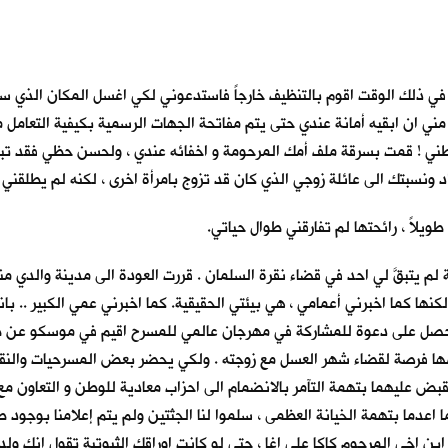
 ذلك الوقت اقوم بالتنظيف خارجاً فاستدعوني لكي اغسل المكان الذي سقطت
ي ان ابقيه أمانة عندي حتى يتم مفاتحة الجهات الرسمية بكيفية التعامل مع
ه بطني ! قمت بسرقة ملف أمك المرحومة و اخفائه عندي ، ولحسن حظي فقد 
ونسبتك الى عائلة زوجي الذي كان قد تزوج بامرأة اخرى ، لكنه لم يطلقني . 
يلاً ، رائحتها لم تفارقني طوال حياتي.
لم يتبقَّ لي احد في قضاء نقرة السلمان . قررت العودة الى مدينة والدي م
ها كما اخبرني أعمامي ، هي بيئتي الحقيقية. كما اخبرني عمي الكبير .. باني 
ي. حصل على دعوة للمشاركة في مهرجان عالمي للمسرح اقيم في موسكو عن طري
غتنمها فرصة لقضاء شهر العسل مع زوجته . ولكي يحضر بعض المسرحيات والن
لقبض عليهما بتهمة التآمر بالانضمام الى احزاب معادية للوطن و التعاون مع
اعدما بتهمة الخيانة العظمى ، سلموا لنا الجثتين ولم يتم إعلامنا بوجود ط
 ابن اخي المرحوم كاكا علي اغا ، حتى لو كانت اوراقك الثبوتية تقول انك 