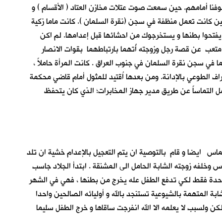
وفنا أمامهم. حين سمعت صوت عتلات مخازن العتاد ( الأقسام ) و
 حين كانت تعمل منظفة في سجن (نقرة السلمان ). كانت ماما زكية
يفتحوا بطنها و يستخرجوك من احشائها قبل إعدامها. لم اكن
تعب عن قصة رجل وزوجته أُتهما بارتباطهما بقوات الانصار
ا في سجن نقرة السلمان في جنوب العراق . كانت المرأة حاملاً ،
راف الطوعي بالإدانة. ومن بعدها اُقتيد للمثول أمام قاضي محكمة
مل التماساً عن طريق مدير جهاز المخابرات؛ الذي كان يتحفظ
لتماس ايضا و قام بالتوصية ان يتم التعجيل بالإعدام خشية ان تلد
س وخلفه زوجته الشابة الحامل الى المشنقة . ابتدأ الجلاد جاسب
 واحدة فقط لكي تدفع الطفل عله يخرج من بطنها ، فهي في الشهر
بة المتهمة بالشيوعية تستنجد بالله و أوليائه الصالحين واحدا
ن ولسبب لا يعلمه الا الله انفرجت ساقاها و خرج الطفل سليما