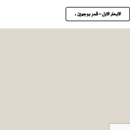
الابحار الاول – قمر بوجهين »
Pos
navigatio