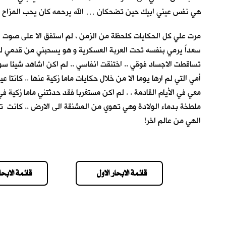
هي نفس عيني ابيك حين تضحكان … الله يرحمه كان يحب المزاح والض
مرت علي كل الحكايات كلحظة من الزمن ، لم استفق الا على صوت ا
سعداً يرمي بنفسه تحت العربة العسكرية و هو يسحبني من قدمي لكي ا
تساقطت الاجساد فوقي .. اختنقت انفاسي .. لم اكن اشاهد شيئا سوى 
أمي التي لم ارها يوما الا من خلال حكايات ماما زكية عنها .. كانت
معي في الأيام القادمة . . لم اكن مستغربا فقد حدثتني ماما زكية في
ملطخة بدماء الولادة وهي تهوي من المشنقة الى الارض .. كانت تر
الهي من عالم اخر!
قائمة الابحار الاول
قائمة الابحار