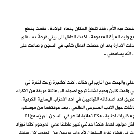
 فيه الأم ، فقد تلطخ المكان بدماء الولادة . فقمت بقطع
 وليد المرأة المعدومة . اخذت الطفل الى بيتي فرحةً به ، فلم
تبدلت الادارة بعد ان حصلت اعمال شغب في السجن و ضاعت على
الله يسامحني ..
ندلي والبحث عن اقاربٍ لي هناك . كنت كشجرة زرعت لفترة في
وُلدت كابنٍ وحيدٍ لشابٍّ ترجع اصوله الى عائلة عريقة من الاكراد
ق احد اصدقائه القياديين في احد الاحزاب اليسارية الكردية ،
قاشات حول الادب المسرحي العالمي . بعد عودتهما من موسكو،
 مخابرات اجنبية . مكثا ثمانية اشهر في السجن لم يُسمحْ لنا
فل مولود لهما. هكذا حدثني كبير عائلتنا عمي المرحوم كاكا نوزاد
ولدت في قضاء نقرة السلمان لأم واب عربيين من الجنوب لان عينيك