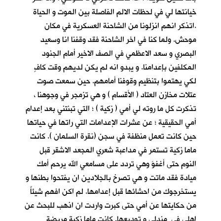
خيانتها لي في لحظات الالم الفاصلة بين الموت و الحياة
.اتذكر انهم انزلونا من الشاحنة العسكرية في مكان
موحش. ولما كنا في اخر الشاحنة فقد وقفنا انا وسعيد
البصري و سعد الاعظمي في الصف الاخير أمام الجنود
المكلفين بإعدامنا. و يبدو انه لم يكن لديهم وقت كافٍ
لكي يهتموا بتنظيم وقوفنا أمامهم. حين سمعت صوت
عتلات مخازن العتاد ( الأقسام ) و هي تزمجر في وجوهنا ،
تذكرت كل ما روته لي أمي ( زكية ) ؛ التي تبنتني بعد إعدام
أمي الحقيقية ؛ عن عشرات الإعدامات التي راتها في حياتها
حين كانت تعمل منظفة في سجن (نقرة السلمان ). كانت
ماما زكية تستمر في مداعبة شعري المجعد الاشقر قبل
النوم حتى أغفوَ وهي تردد على مسامعي الله يرحم أمك
ميادة فقد ماتت و هي تصرخ بالجلادين ان يفتحوا بطنها و
يستخرجوك من احشائها قبل إعدامها. لم اكن افهم شيئاً
من حكايتها عن أمي حتى كبرت واردت ان اذهب للبحث عن
اهلي في مندلي و توديعها. كانت ماما زكية مريضة