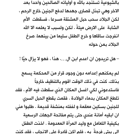
بالشيوعية تستنجد بالله و أوليائه الصالحين واحدا بعد
الاخر وهي تبذل قصارى جهدها لدفع الجنين خارج الرحم ،
لكن الجلاد سحب حبل المشنقة مسرعا ، فسقطت الأم
الشابة على الارض ميتةً . لكن ولسبب لا يعلمه الا الله
انفرجت ساقاها و خرج الطفل سليما من بينهما. صرخ
الجلاد بمن حوله
– هل تريدون ان اعدم ابن ال…. هذا ، فهو لا يزال حيّاً !
لم يمكنهم إعدامه دون وجود قرار من المحكمة يسمح
بذلك. كنت في ذلك الوقت اقوم بالتنظيف خارجاً
فاستدعوني لكي اغسل المكان الذي سقطت فيه الأم ، فقد
تلطخ المكان بدماء الولادة . فقمت بقطع الحبل السري
للجنين بسكين معقمة و لففته بمنشفة قديمة . طلبوا مني
ان ابقيه أمانة عندي حتى يتم مفاتحة الجهات الرسمية
بكيفية التعامل مع وليد المرأة المعدومة . اخذت الطفل
الى بيتي فرحةً به ، فلم اكن قادرة على الانجاب ، فقد كنت