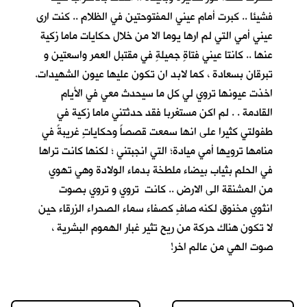
فشيئا .. كبرت أمام عيني المفتوحتين في الظلام .. كنت ارى
عيني أمي التي لم ارها يوما الا من خلال حكايات ماما زكية
عنها .. كانتا عيني فتاةٍ جميلةٍ في مقتبل العمر واسعتين و
تبرقان بسعادة ، كما لابد ان تكون عليها عيون الشهيدات.
اخذت عيونها تروي لي كل ما سيحدث معي في الأيام
القادمة . . لم اكن مستغربا فقد حدثتني ماما زكية في
طفولتي كثيرا على انها سمعت قصصاً وحكاياتٍ غريبةً في
منامها ترويها أمي ميادة؛ التي انجبتني ؛ لكنها كانت تراها
في الحلم بثياب بيضاء ملطخة بدماء الولادة وهي تهوي
من المشنقة الى الارض .. كانت تروي و تروي بصوت
انثوي مخنوق لكنه صافٍ كصفاء سماء الصحراء الزرقاء حين
لا تكون هناك حركة من ريح تثير غبار الهموم البشرية ،
صوت الهي من عالم اخر!