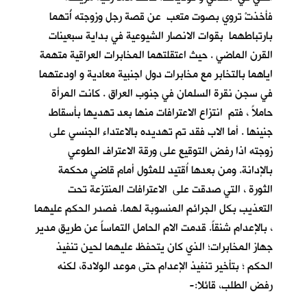
فأخذتْ تروي بصوت متعب عن قصة رجل وزوجته أُتهما
بارتباطهما بقوات الانصار الشيوعية في بداية سبعينات
القرن الماضي . حيث اعتقلتهما المخابرات العراقية متهمة
اياهما بالتخابر مع مخابرات دول اجنبية معادية و اودعتهما
في سجن نقرة السلمان في جنوب العراق . كانت المرأة
حاملاً ، فتم انتزاع الاعترافات منها بعد تهديها بأسقاط
جنينها . أما الاب فقد تم تهديده بالاعتداء الجنسي على
زوجته اذا رفض التوقيع على ورقة الاعتراف الطوعي
بالإدانة. ومن بعدها اُقتيد للمثول أمام قاضي محكمة
الثورة ، التي صدقت على الاعترافات المنتزعة تحت
التعذيب بكل الجرائم المنسوبة لهما. فصدر الحكم عليهما
، بالإعدام شنقاً. قدمت الام الحامل التماساً عن طريق مدير
جهاز المخابرات؛ الذي كان يتحفظ عليهما لحين تنفيذ
الحكم ؛ بتأخير تنفيذ الإعدام حتى موعد الولادة، لكنه
رفض الطلب، قائلا:-