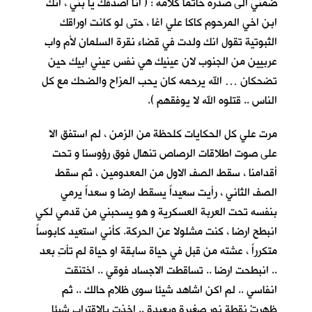
ضمني الى صدره خاتما كلأمه : ( انا اصدقك يا بني ، انك
ابن اخي المرحوم كاكا علي اغا ، حتى لو كانت اوراقك
الثبوتية تقول انك ولدت في قضاء نقرة السلمان لأم واب
عربيين من الجنوب لان عينيك هي نفس عيني ابيك حين
تضحكان … الله يرحمه كان يحب المزاح والضحك مع كل
الناس .. قتلوه الله لا يوفقهم ).
مرت علي كل الحكايات كلحظة من الزمن ، لم استفق الا
على صوت اطلاقات الرصاص تنهال فوق رؤوسنا و تحت
أقدامنا ، سقط الصف الاول من المعدومين ، ثم سقط
الصف الثاني ، رأيت سعيداً يسقط ارضا و سعداً يرمي
بنفسه تحت العربة العسكرية و هو يسحبني من قدمي لكي
انبطح ارضا ، كنت مشلولا عن الحركة. كأني استعيد كابوساً
متكرراً ، عشته من قبل في حياة سابقة او حياة لم تأتِ بعد
.. انبطحت ارضا .. تساقطت الاجساد فوقي .. اختنقت
انفاسي .. لم اكن اشاهد شيئا سوى ظلام حالك .. ثم
ظهرتْ نقطة نور صغيرة وبعيدة .. اخذت بالاقتراب شيئا