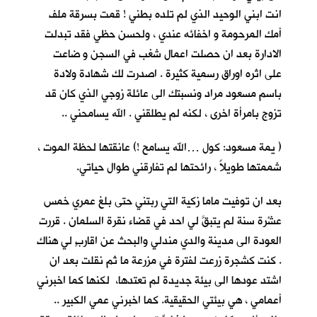
انت ابني الوحيد الذي لم تلده بطني ! قمت بسرقة ملف
أمك المرحومة و اخفائه عندي ، ولحسن حظي فقد تبدلت
الادارة بعد ان حصلت اعمال شغب في السجن و ضاعت
على اثره اوراق رسمية كثيرة . اصدرت لك شهادة ولادة
باسم مسعود مراد ونسبتك الى عائلة زوجي الذي كان قد
تزوج بامرأة اخرى ، لكنه لم يطلقني . الله يسامحني ..
( يمة مسعود: كول …الله يسامح !) عانقتها لحظة الموت ،
شممتها طويلاً ، رائحتها لم تفارقني طوال حياتي.
بعد ان توفيت ماما زكية التي ربتني حتى بلغ عمري خمس
عشْرة سنة لم يتبقَّ لي احد في قضاء نقرة السلمان . قررت
العودة الى مدينة والدي مندلي والبحث عن اقاربٍ لي هناك
. كنت كشجرة زرعت لفترة في مزرعة ما ثم نقلت بعد ان
اشتد عودها الى بيئة جديدة لم تعتدها، لكنها كما اخبرني
أعمامي ، هي بيئتي الحقيقية. كما اخبرني عمي الكبير ..