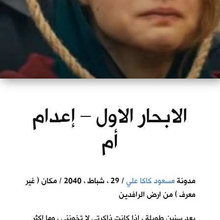
الابحار الاول – إعدام
أم
مدونة
مسعود كاكا علي
/ 29 ، شباط ، 2040 / مكان ( غير
معرف ) من ارض الرافدين
بعد سنين طويلة ، اذا كانت ذاكرتي لا تخونني ، وما اكثر