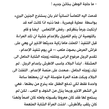
– ما حاجة الوطن بخائن جديد !
قدمت اليه التماساً انسانياً اخر بان يستخرج الجنين البريء
بواسطة عملية قيصرية ، فما ذنبه اذا كانت أمه قد
ارتكبت جرماً بنظركم . رفض الالتماس ايضا و قام
بالتوصية ان يتم التعجيل بالإعدام خشية ان تلد المراءة
قبل التنفيذ ! اكملت ماما زكية حديثها الاخير لي وهي على
فراش المرض بصوت متعب :- في يوم تنفيذ الإعدام ،
تقدم الرجل مرفوع الراس وخلفه زوجته الشابة الحامل الى
المشنقة . ابتدأ الجلاد جاسب الاطرش بإعدام الرجل . لم
تبكِ زوجته الحامل ، صعدت على منصة الإعدام , التفتتْ الى
الجلاد وبكت هذه المرة متوسلة اليه ان يمهلها ساعة
واحدة فقط لكي تدفع الطفل عله يخرج من بطنها ، فهي
في الشهر الاخير وربما ينزل من الخوف و التعب ، لكن لم
يستمع لها فقد كان معروفا بقسوته ولعله كان اصماً ولهذا
كان يلقب بالأطرش . اخذت المرأة الشابة المتهمة