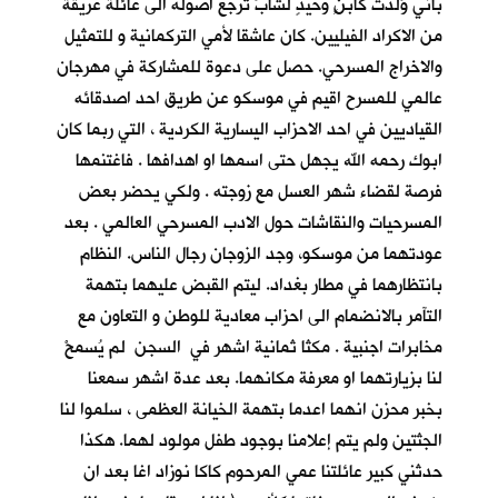
باني وُلدت كابنٍ وحيدٍ لشابٍّ ترجع اصوله الى عائلة عريقة
من الاكراد الفيليين. كان عاشقا لأمي التركمانية و للتمثيل
والاخراج المسرحي. حصل على دعوة للمشاركة في مهرجان
عالمي للمسرح اقيم في موسكو عن طريق احد اصدقائه
القياديين في احد الاحزاب اليسارية الكردية ، التي ربما كان
ابوك رحمه الله يجهل حتى اسمها او اهدافها . فاغتنمها
فرصة لقضاء شهر العسل مع زوجته . ولكي يحضر بعض
المسرحيات والنقاشات حول الادب المسرحي العالمي . بعد
عودتهما من موسكو، وجد الزوجان رجال الناس. النظام
بانتظارهما في مطار بغداد. ليتم القبض عليهما بتهمة
التآمر بالانضمام الى احزاب معادية للوطن و التعاون مع
مخابرات اجنبية . مكثا ثمانية اشهر في السجن لم يُسمحْ
لنا بزيارتهما او معرفة مكانهما. بعد عدة اشهر سمعنا
بخبر محزن انهما اعدما بتهمة الخيانة العظمى ، سلموا لنا
الجثتين ولم يتم إعلامنا بوجود طفل مولود لهما. هكذا
حدثني كبير عائلتنا عمي المرحوم كاكا نوزاد اغا بعد ان