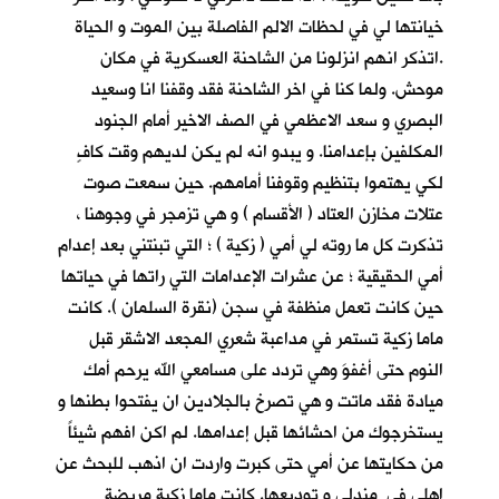
خيانتها لي في لحظات الالم الفاصلة بين الموت و الحياة
.اتذكر انهم انزلونا من الشاحنة العسكرية في مكان
موحش. ولما كنا في اخر الشاحنة فقد وقفنا انا وسعيد
البصري و سعد الاعظمي في الصف الاخير أمام الجنود
المكلفين بإعدامنا. و يبدو انه لم يكن لديهم وقت كافٍ
لكي يهتموا بتنظيم وقوفنا أمامهم. حين سمعت صوت
عتلات مخازن العتاد ( الأقسام ) و هي تزمجر في وجوهنا ،
تذكرت كل ما روته لي أمي ( زكية ) ؛ التي تبنتني بعد إعدام
أمي الحقيقية ؛ عن عشرات الإعدامات التي راتها في حياتها
حين كانت تعمل منظفة في سجن (نقرة السلمان ). كانت
ماما زكية تستمر في مداعبة شعري المجعد الاشقر قبل
النوم حتى أغفوَ وهي تردد على مسامعي الله يرحم أمك
ميادة فقد ماتت و هي تصرخ بالجلادين ان يفتحوا بطنها و
يستخرجوك من احشائها قبل إعدامها. لم اكن افهم شيئاً
من حكايتها عن أمي حتى كبرت واردت ان اذهب للبحث عن
اهلي في مندلي و توديعها. كانت ماما زكية مريضة