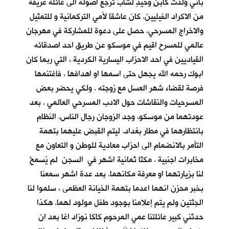
باني وُلدت كابنٍ وحيدٍ لشابٍّ ترجع اصوله الى عائلة عريقة
من الاكراد الفيليين. كان عاشقا لأمي التركمانية و للتمثيل
والاخراج المسرحي. حصل على دعوة للمشاركة في مهرجان
عالمي للمسرح اقيم في موسكو عن طريق احد اصدقائه
القياديين في احد الاحزاب اليسارية الكردية ، التي ربما كان
ابوك رحمه الله يجهل حتى اسمها او اهدافها . فاغتنمها
فرصة لقضاء شهر العسل مع زوجته . ولكي يحضر بعض
المسرحيات والنقاشات حول الادب المسرحي العالمي . بعد
عودتهما من موسكو، وجد الزوجان رجال الناس. النظام
بانتظارهما في مطار بغداد. ليتم القبض عليهما بتهمة
التآمر بالانضمام الى احزاب معادية للوطن و التعاون مع
مخابرات اجنبية . مكثا ثمانية اشهر في السجن لم يُسمحْ
لنا بزيارتهما او معرفة مكانهما. بعد عدة اشهر سمعنا
بخبر محزن انهما اعدما بتهمة الخيانة العظمى ، سلموا لنا
الجثتين ولم يتم إعلامنا بوجود طفل مولود لهما. هكذا
حدثني كبير عائلتنا عمي المرحوم كاكا نوزاد اغا بعد ان