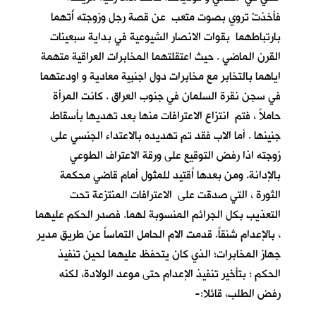
فأخذتْ تروي بصوت متعب عن قصة رجل وزوجته أُتهما
بارتباطهما بقوات الانصار الشيوعية في بداية سبعينات
القرن الماضي . حيث اعتقلتهما المخابرات العراقية متهمة
اياهما بالتخابر مع مخابرات دول اجنبية معادية و اودعتهما
في سجن نقرة السلمان في جنوب العراق . كانت المرأة
حاملاً ، فتم انتزاع الاعترافات منها بعد تهديها بأسقاط
جنينها . أما الاب فقد تم تهديده بالاعتداء الجنسي على
زوجته اذا رفض التوقيع على ورقة الاعتراف الطوعي
بالإدانة. ومن بعدها اُقتيد للمثول أمام قاضي محكمة
الثورة ، التي صدقت على الاعترافات المنتزعة تحت
التعذيب بكل الجرائم المنسوبة لهما. فصدر الحكم عليهما
، بالإعدام شنقاً. قدمت الام الحامل التماساً عن طريق مدير
جهاز المخابرات؛ الذي كان يتحفظ عليهما لحين تنفيذ
الحكم ؛ بتأخير تنفيذ الإعدام حتى موعد الولادة، لكنه
رفض الطلب، قائلا:-