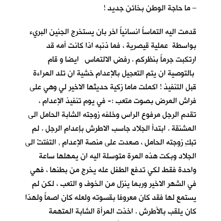
– ما حاجة الوطن بخائن جديد !
قدمت اليه التماساً انسانياً اخر بان يستخرج الجنين البريء
بواسطة عملية قيصرية ، فما ذنبه اذا كانت أمه قد
ارتكبت جرماً بنظركم . رفض الالتماس ايضا و قام
بالتوصية ان يتم التعجيل بالإعدام خشية ان تلد المراءة
قبل التنفيذ ! اكملت ماما زكية حديثها الاخير لي وهي على
فراش المرض بصوت متعب :- في يوم تنفيذ الإعدام ،
تقدم الرجل مرفوع الراس وخلفه زوجته الشابة الحامل الى
المشنقة . ابتدأ الجلاد جاسب الاطرش بإعدام الرجل . لم
تبكِ زوجته الحامل ، صعدت على منصة الإعدام , التفتتْ الى
الجلاد وبكت هذه المرة متوسلة اليه ان يمهلها ساعة
واحدة فقط لكي تدفع الطفل عله يخرج من بطنها ، فهي
في الشهر الاخير وربما ينزل من الخوف و التعب ، لكن لم
يستمع لها فقد كان معروفا بقسوته ولعله كان اصماً ولهذا
كان يلقب بالأطرش . اخذت المرأة الشابة المتهمة