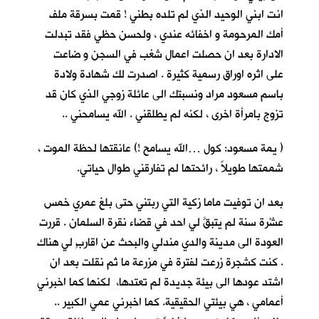
انت ابني الوحيد الذي لم تلده بطني ! قمت بسرقة ملف
أمك المرحومة و اخفائه عندي ، ولحسن حظي فقد تبدلت
الادارة بعد ان حصلت اعمال شغب في السجن و ضاعت
على اثره اوراق رسمية كثيرة . اصدرت لك شهادة ولادة
باسم مسعود مراد ونسبتك الى عائلة زوجي الذي كان قد
تزوج بامرأة اخرى ، لكنه لم يطلقني . الله يسامحني ..
( يمة مسعود: كول …الله يسامح !) عانقتها لحظة الموت ،
شممتها طويلاً ، رائحتها لم تفارقني طوال حياتي.
بعد ان توفيت ماما زكية التي ربتني حتى بلغ عمري خمس
عشْرة سنة لم يتبقَّ لي احد في قضاء نقرة السلمان . قررت
العودة الى مدينة والدي مندلي والبحث عن اقاربٍ لي هناك
. كنت كشجرة زرعت لفترة في مزرعة ما ثم نقلت بعد ان
اشتد عودها الى بيئة جديدة لم تعتدها، لكنها كما اخبرني
أعمامي ، هي بيئتي الحقيقية. كما اخبرني عمي الكبير ..