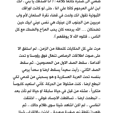
ضمني الى صدره خاتما كلأمه : ( انا اصدقك يا بني ، انك
ابن اخي المرحوم كاكا علي اغا ، حتى لو كانت اوراقك
الثبوتية تقول انك ولدت في قضاء نقرة السلمان لأم واب
عربيين من الجنوب لان عينيك هي نفس عيني ابيك حين
تضحكان … الله يرحمه كان يحب المزاح والضحك مع كل
الناس .. قتلوه الله لا يوفقهم ).
مرت علي كل الحكايات كلحظة من الزمن ، لم استفق الا
على صوت اطلاقات الرصاص تنهال فوق رؤوسنا و تحت
أقدامنا ، سقط الصف الاول من المعدومين ، ثم سقط
الصف الثاني ، رأيت سعيداً يسقط ارضا و سعداً يرمي
بنفسه تحت العربة العسكرية و هو يسحبني من قدمي لكي
انبطح ارضا ، كنت مشلولا عن الحركة. كأني استعيد كابوساً
متكرراً ، عشته من قبل في حياة سابقة او حياة لم تأتِ بعد
.. انبطحت ارضا .. تساقطت الاجساد فوقي .. اختنقت
انفاسي .. لم اكن اشاهد شيئا سوى ظلام حالك .. ثم
ظهرتْ نقطة نور صغيرة وبعيدة .. اخذت بالاقتراب شيئا