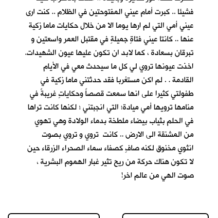
فشيئا .. كبرت أمام عيني المفتوحتين في الظلام .. كنت ارى
عيني أمي التي لم ارها يوما الا من خلال حكايات ماما زكية
عنها .. كانتا عيني فتاةٍ جميلةٍ في مقتبل العمر واسعتين و
تبرقان بسعادة ، كما لابد ان تكون عليها عيون الشهيدات.
اخذت عيونها تروي لي كل ما سيحدث معي في الأيام
القادمة . . لم اكن مستغربا فقد حدثتني ماما زكية في
طفولتي كثيرا على انها سمعت قصصاً وحكاياتٍ غريبةً في
منامها ترويها أمي ميادة؛ التي انجبتني ؛ لكنها كانت تراها
في الحلم بثياب بيضاء ملطخة بدماء الولادة وهي تهوي
من المشنقة الى الارض .. كانت تروي و تروي بصوت
انثوي مخنوق لكنه صافٍ كصفاء سماء الصحراء الزرقاء حين
لا تكون هناك حركة من ريح تثير غبار الهموم البشرية ،
صوت الهي من عالم اخر!