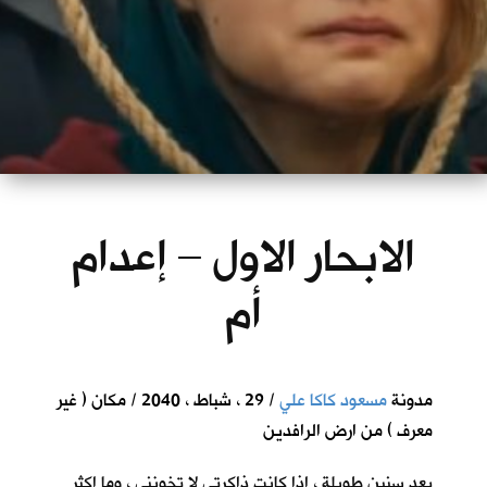
الابحار الاول – إعدام
أم
مدونة
مسعود كاكا علي
/ 29 ، شباط ، 2040 / مكان ( غير
معرف ) من ارض الرافدين
بعد سنين طويلة ، اذا كانت ذاكرتي لا تخونني ، وما اكثر