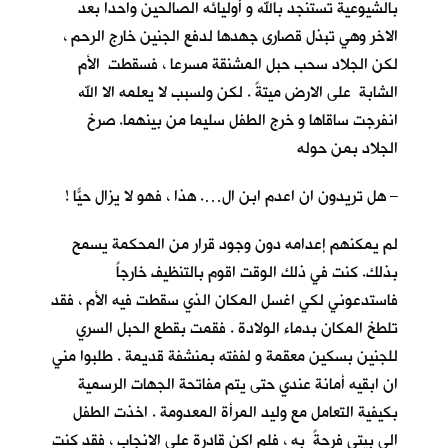
بالشيوعية تستنجد بالله و أوليائه الصالحين واحدا بعد
الاخر وهي تبذل قصارى جهدها لدفع الجنين خارج الرحم ،
لكن الجلاد سحب حبل المشنقة مسرعا ، فسقطت الأم
الشابة على الارض ميتةً . لكن ولسبب لا يعلمه الا الله
انفرجت ساقاها و خرج الطفل سليما من بينهما. صرخ
الجلاد بمن حوله
– هل تريدون ان اعدم ابن ال…. هذا ، فهو لا يزال حيّاً !
لم يمكنهم إعدامه دون وجود قرار من المحكمة يسمح
بذلك. كنت في ذلك الوقت اقوم بالتنظيف خارجاً
فاستدعوني لكي اغسل المكان الذي سقطت فيه الأم ، فقد
تلطخ المكان بدماء الولادة . فقمت بقطع الحبل السري
للجنين بسكين معقمة و لففته بمنشفة قديمة . طلبوا مني
ان ابقيه أمانة عندي حتى يتم مفاتحة الجهات الرسمية
بكيفية التعامل مع وليد المرأة المعدومة . اخذت الطفل
الى بيتي فرحةً به ، فلم اكن قادرة على الانجاب ، فقد كنت