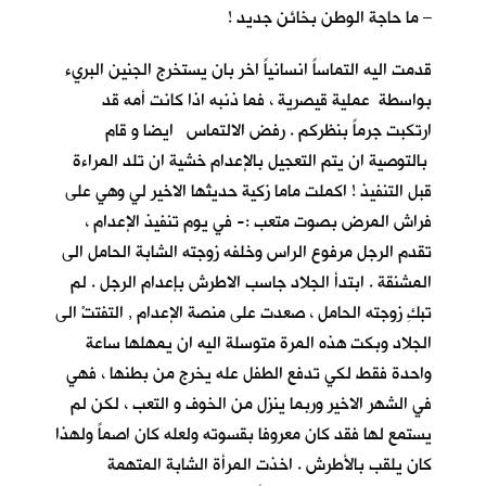
– ما حاجة الوطن بخائن جديد !
قدمت اليه التماساً انسانياً اخر بان يستخرج الجنين البريء
بواسطة عملية قيصرية ، فما ذنبه اذا كانت أمه قد
ارتكبت جرماً بنظركم . رفض الالتماس ايضا و قام
بالتوصية ان يتم التعجيل بالإعدام خشية ان تلد المراءة
قبل التنفيذ ! اكملت ماما زكية حديثها الاخير لي وهي على
فراش المرض بصوت متعب :- في يوم تنفيذ الإعدام ،
تقدم الرجل مرفوع الراس وخلفه زوجته الشابة الحامل الى
المشنقة . ابتدأ الجلاد جاسب الاطرش بإعدام الرجل . لم
تبكِ زوجته الحامل ، صعدت على منصة الإعدام , التفتتْ الى
الجلاد وبكت هذه المرة متوسلة اليه ان يمهلها ساعة
واحدة فقط لكي تدفع الطفل عله يخرج من بطنها ، فهي
في الشهر الاخير وربما ينزل من الخوف و التعب ، لكن لم
يستمع لها فقد كان معروفا بقسوته ولعله كان اصماً ولهذا
كان يلقب بالأطرش . اخذت المرأة الشابة المتهمة