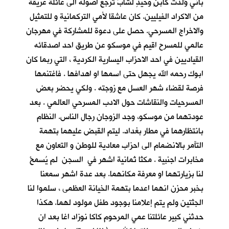
باني وُلدت كابنٍ وحيدٍ لشابٍّ ترجع اصوله الى عائلة عريقة
من الاكراد الفيليين. كان عاشقا لأمي التركمانية و للتمثيل
والاخراج المسرحي. حصل على دعوة للمشاركة في مهرجان
عالمي للمسرح اقيم في موسكو عن طريق احد اصدقائه
القياديين في احد الاحزاب اليسارية الكردية ، التي ربما كان
ابوك رحمه الله يجهل حتى اسمها او اهدافها . فاغتنمها
فرصة لقضاء شهر العسل مع زوجته . ولكي يحضر بعض
المسرحيات والنقاشات حول الادب المسرحي العالمي . بعد
عودتهما من موسكو، وجد الزوجان رجال الناس. النظام
بانتظارهما في مطار بغداد. ليتم القبض عليهما بتهمة
التآمر بالانضمام الى احزاب معادية للوطن و التعاون مع
مخابرات اجنبية . مكثا ثمانية اشهر في السجن لم يُسمحْ
لنا بزيارتهما او معرفة مكانهما. بعد عدة اشهر سمعنا
بخبر محزن انهما اعدما بتهمة الخيانة العظمى ، سلموا لنا
الجثتين ولم يتم إعلامنا بوجود طفل مولود لهما. هكذا
حدثني كبير عائلتنا عمي المرحوم كاكا نوزاد اغا بعد ان