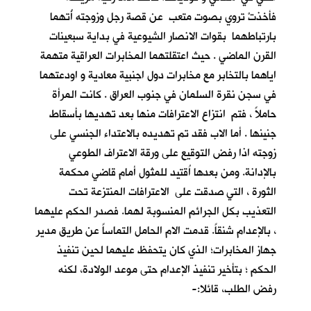
فأخذتْ تروي بصوت متعب عن قصة رجل وزوجته أُتهما
بارتباطهما بقوات الانصار الشيوعية في بداية سبعينات
القرن الماضي . حيث اعتقلتهما المخابرات العراقية متهمة
اياهما بالتخابر مع مخابرات دول اجنبية معادية و اودعتهما
في سجن نقرة السلمان في جنوب العراق . كانت المرأة
حاملاً ، فتم انتزاع الاعترافات منها بعد تهديها بأسقاط
جنينها . أما الاب فقد تم تهديده بالاعتداء الجنسي على
زوجته اذا رفض التوقيع على ورقة الاعتراف الطوعي
بالإدانة. ومن بعدها اُقتيد للمثول أمام قاضي محكمة
الثورة ، التي صدقت على الاعترافات المنتزعة تحت
التعذيب بكل الجرائم المنسوبة لهما. فصدر الحكم عليهما
، بالإعدام شنقاً. قدمت الام الحامل التماساً عن طريق مدير
جهاز المخابرات؛ الذي كان يتحفظ عليهما لحين تنفيذ
الحكم ؛ بتأخير تنفيذ الإعدام حتى موعد الولادة، لكنه
رفض الطلب، قائلا:-