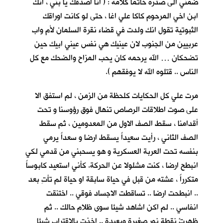
ضمني الى صدره خاتما كلأمه : ( انا اصدقك يا بني ، انك
ابن اخي المرحوم كاكا علي اغا ، حتى لو كانت اوراقك
الثبوتية تقول انك ولدت في قضاء نقرة السلمان لأم واب
عربيين من الجنوب لان عينيك هي نفس عيني ابيك حين
تضحكان … الله يرحمه كان يحب المزاح والضحك مع كل
الناس .. قتلوه الله لا يوفقهم ).
مرت علي كل الحكايات كلحظة من الزمن ، لم استفق الا
على صوت اطلاقات الرصاص تنهال فوق رؤوسنا و تحت
أقدامنا ، سقط الصف الاول من المعدومين ، ثم سقط
الصف الثاني ، رأيت سعيداً يسقط ارضا و سعداً يرمي
بنفسه تحت العربة العسكرية و هو يسحبني من قدمي لكي
انبطح ارضا ، كنت مشلولا عن الحركة. كأني استعيد كابوساً
متكرراً ، عشته من قبل في حياة سابقة او حياة لم تأتِ بعد
.. انبطحت ارضا .. تساقطت الاجساد فوقي .. اختنقت
انفاسي .. لم اكن اشاهد شيئا سوى ظلام حالك .. ثم
ظهرتْ نقطة نور صغيرة وبعيدة .. اخذت بالاقتراب شيئا