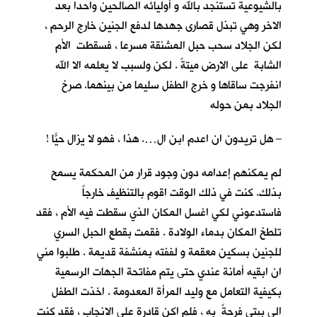
بالشيوعية تستنجد بالله و أوليائه الصالحين واحدا بعد
الاخر وهي تبذل قصارى جهدها لدفع الجنين خارج الرحم ،
لكن الجلاد سحب حبل المشنقة مسرعا ، فسقطت الأم
الشابة على الارض ميتةً . لكن ولسبب لا يعلمه الا الله
انفرجت ساقاها و خرج الطفل سليما من بينهما. صرخ
الجلاد بمن حوله
– هل تريدون ان اعدم ابن ال…. هذا ، فهو لا يزال حيّاً !
لم يمكنهم إعدامه دون وجود قرار من المحكمة يسمح
بذلك. كنت في ذلك الوقت اقوم بالتنظيف خارجاً
فاستدعوني لكي اغسل المكان الذي سقطت فيه الأم ، فقد
تلطخ المكان بدماء الولادة . فقمت بقطع الحبل السري
للجنين بسكين معقمة و لففته بمنشفة قديمة . طلبوا مني
ان ابقيه أمانة عندي حتى يتم مفاتحة الجهات الرسمية
بكيفية التعامل مع وليد المرأة المعدومة . اخذت الطفل
الى بيتي فرحةً به ، فلم اكن قادرة على الانجاب ، فقد كنت