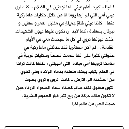
فشيئا .. كبرت أمام عيني المفتوحتين في الظلام .. كنت ارى
عيني أمي التي لم ارها يوما الا من خلال حكايات ماما زكية
عنها .. كانتا عيني فتاةٍ جميلةٍ في مقتبل العمر واسعتين و
تبرقان بسعادة ، كما لابد ان تكون عليها عيون الشهيدات.
اخذت عيونها تروي لي كل ما سيحدث معي في الأيام
القادمة . . لم اكن مستغربا فقد حدثتني ماما زكية في
طفولتي كثيرا على انها سمعت قصصاً وحكاياتٍ غريبةً في
منامها ترويها أمي ميادة؛ التي انجبتني ؛ لكنها كانت تراها
في الحلم بثياب بيضاء ملطخة بدماء الولادة وهي تهوي
من المشنقة الى الارض .. كانت تروي و تروي بصوت
انثوي مخنوق لكنه صافٍ كصفاء سماء الصحراء الزرقاء حين
لا تكون هناك حركة من ريح تثير غبار الهموم البشرية ،
صوت الهي من عالم اخر!