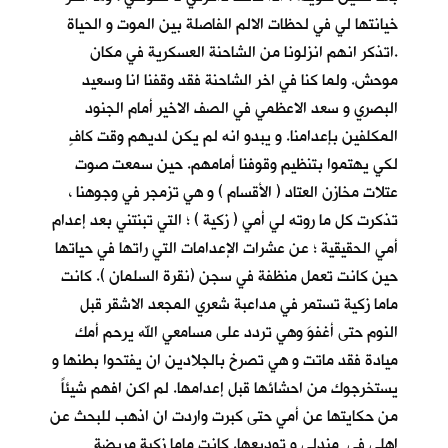
خيانتها لي في لحظات الالم الفاصلة بين الموت و الحياة
.اتذكر انهم انزلونا من الشاحنة العسكرية في مكان
موحش. ولما كنا في اخر الشاحنة فقد وقفنا انا وسعيد
البصري و سعد الاعظمي في الصف الاخير أمام الجنود
المكلفين بإعدامنا. و يبدو انه لم يكن لديهم وقت كافٍ
لكي يهتموا بتنظيم وقوفنا أمامهم. حين سمعت صوت
عتلات مخازن العتاد ( الأقسام ) و هي تزمجر في وجوهنا ،
تذكرت كل ما روته لي أمي ( زكية ) ؛ التي تبنتني بعد إعدام
أمي الحقيقية ؛ عن عشرات الإعدامات التي راتها في حياتها
حين كانت تعمل منظفة في سجن (نقرة السلمان ). كانت
ماما زكية تستمر في مداعبة شعري المجعد الاشقر قبل
النوم حتى أغفوَ وهي تردد على مسامعي الله يرحم أمك
ميادة فقد ماتت و هي تصرخ بالجلادين ان يفتحوا بطنها و
يستخرجوك من احشائها قبل إعدامها. لم اكن افهم شيئاً
من حكايتها عن أمي حتى كبرت واردت ان اذهب للبحث عن
اهلي في مندلي و توديعها. كانت ماما زكية مريضة