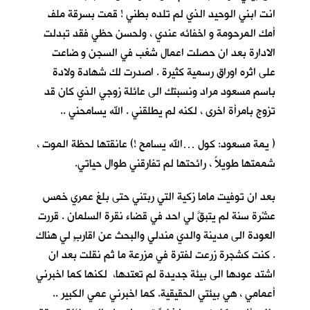
انت ابني الوحيد الذي لم تلده بطني ! قمت بسرقة ملف
أمك المرحومة و اخفائه عندي ، ولحسن حظي فقد تبدلت
الادارة بعد ان حصلت اعمال شغب في السجن و ضاعت
على اثره اوراق رسمية كثيرة . اصدرت لك شهادة ولادة
باسم مسعود مراد ونسبتك الى عائلة زوجي الذي كان قد
تزوج بامرأة اخرى ، لكنه لم يطلقني . الله يسامحني ..
( يمة مسعود: كول …الله يسامح !) عانقتها لحظة الموت ،
شممتها طويلاً ، رائحتها لم تفارقني طوال حياتي.
بعد ان توفيت ماما زكية التي ربتني حتى بلغ عمري خمس
عشْرة سنة لم يتبقَّ لي احد في قضاء نقرة السلمان . قررت
العودة الى مدينة والدي مندلي والبحث عن اقاربٍ لي هناك
. كنت كشجرة زرعت لفترة في مزرعة ما ثم نقلت بعد ان
اشتد عودها الى بيئة جديدة لم تعتدها، لكنها كما اخبرني
أعمامي ، هي بيئتي الحقيقية. كما اخبرني عمي الكبير ..