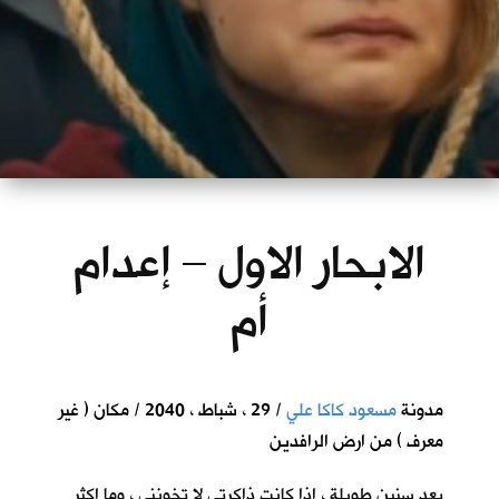
الابحار الاول – إعدام
أم
مدونة
مسعود كاكا علي
/ 29 ، شباط ، 2040 / مكان ( غير
معرف ) من ارض الرافدين
بعد سنين طويلة ، اذا كانت ذاكرتي لا تخونني ، وما اكثر