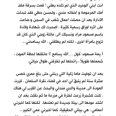
انت ابني الوحيد الذي لم تلده بطني ! قمت بسرقة ملف
أمك المرحومة و اخفائه عندي ، ولحسن حظي فقد تبدلت
الادارة بعد ان حصلت اعمال شغب في السجن و ضاعت
على اثره اوراق رسمية كثيرة . اصدرت لك شهادة ولادة
باسم مسعود مراد ونسبتك الى عائلة زوجي الذي كان قد
تزوج بامرأة اخرى ، لكنه لم يطلقني . الله يسامحني ..
( يمة مسعود: كول …الله يسامح !) عانقتها لحظة الموت ،
شممتها طويلاً ، رائحتها لم تفارقني طوال حياتي.
بعد ان توفيت ماما زكية التي ربتني حتى بلغ عمري خمس
عشْرة سنة لم يتبقَّ لي احد في قضاء نقرة السلمان . قررت
العودة الى مدينة والدي مندلي والبحث عن اقاربٍ لي هناك
. كنت كشجرة زرعت لفترة في مزرعة ما ثم نقلت بعد ان
اشتد عودها الى بيئة جديدة لم تعتدها، لكنها كما اخبرني
أعمامي ، هي بيئتي الحقيقية. كما اخبرني عمي الكبير ..