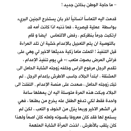
– ما حاجة الوطن بخائن جديد !
قدمت اليه التماساً انسانياً اخر بان يستخرج الجنين البريء
بواسطة عملية قيصرية ، فما ذنبه اذا كانت أمه قد
ارتكبت جرماً بنظركم . رفض الالتماس ايضا و قام
بالتوصية ان يتم التعجيل بالإعدام خشية ان تلد المراءة
قبل التنفيذ ! اكملت ماما زكية حديثها الاخير لي وهي على
فراش المرض بصوت متعب :- في يوم تنفيذ الإعدام ،
تقدم الرجل مرفوع الراس وخلفه زوجته الشابة الحامل الى
المشنقة . ابتدأ الجلاد جاسب الاطرش بإعدام الرجل . لم
تبكِ زوجته الحامل ، صعدت على منصة الإعدام , التفتتْ الى
الجلاد وبكت هذه المرة متوسلة اليه ان يمهلها ساعة
واحدة فقط لكي تدفع الطفل عله يخرج من بطنها ، فهي
في الشهر الاخير وربما ينزل من الخوف و التعب ، لكن لم
يستمع لها فقد كان معروفا بقسوته ولعله كان اصماً ولهذا
كان يلقب بالأطرش . اخذت المرأة الشابة المتهمة