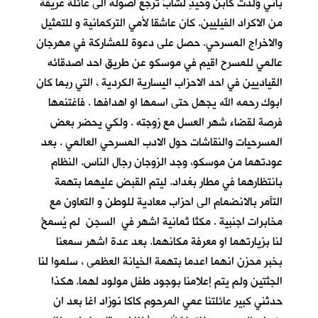
باني وُلدت كابنٍ وحيدٍ لشابٍّ ترجع اصوله الى عائلة عريقة
من الاكراد الفيليين. كان عاشقا لأمي التركمانية و للتمثيل
والاخراج المسرحي. حصل على دعوة للمشاركة في مهرجان
عالمي للمسرح اقيم في موسكو عن طريق احد اصدقائه
القياديين في احد الاحزاب اليسارية الكردية ، التي ربما كان
ابوك رحمه الله يجهل حتى اسمها او اهدافها . فاغتنمها
فرصة لقضاء شهر العسل مع زوجته . ولكي يحضر بعض
المسرحيات والنقاشات حول الادب المسرحي العالمي . بعد
عودتهما من موسكو، وجد الزوجان رجال الناس. النظام
بانتظارهما في مطار بغداد. ليتم القبض عليهما بتهمة
التآمر بالانضمام الى احزاب معادية للوطن و التعاون مع
مخابرات اجنبية . مكثا ثمانية اشهر في السجن لم يُسمحْ
لنا بزيارتهما او معرفة مكانهما. بعد عدة اشهر سمعنا
بخبر محزن انهما اعدما بتهمة الخيانة العظمى ، سلموا لنا
الجثتين ولم يتم إعلامنا بوجود طفل مولود لهما. هكذا
حدثني كبير عائلتنا عمي المرحوم كاكا نوزاد اغا بعد ان