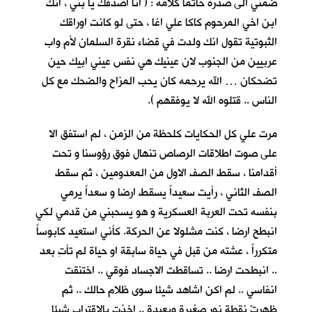
ضمني الى صدره خاتما كلأمه : ( انا اصدقك يا بني ، انك
ابن اخي المرحوم كاكا علي اغا ، حتى لو كانت اوراقك
الثبوتية تقول انك ولدت في قضاء نقرة السلمان لأم واب
عربيين من الجنوب لان عينيك هي نفس عيني ابيك حين
تضحكان … الله يرحمه كان يحب المزاح والضحك مع كل
الناس .. قتلوه الله لا يوفقهم ).
مرت علي كل الحكايات كلحظة من الزمن ، لم استفق الا
على صوت اطلاقات الرصاص تنهال فوق رؤوسنا و تحت
أقدامنا ، سقط الصف الاول من المعدومين ، ثم سقط
الصف الثاني ، رأيت سعيداً يسقط ارضا و سعداً يرمي
بنفسه تحت العربة العسكرية و هو يسحبني من قدمي لكي
انبطح ارضا ، كنت مشلولا عن الحركة. كأني استعيد كابوساً
متكرراً ، عشته من قبل في حياة سابقة او حياة لم تأتِ بعد
.. انبطحت ارضا .. تساقطت الاجساد فوقي .. اختنقت
انفاسي .. لم اكن اشاهد شيئا سوى ظلام حالك .. ثم
ظهرتْ نقطة نور صغيرة وبعيدة .. اخذت بالاقتراب شيئا