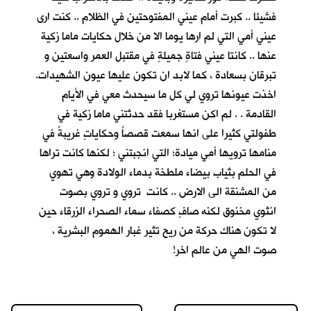
فشيئا .. كبرت أمام عيني المفتوحتين في الظلام .. كنت ارى
عيني أمي التي لم ارها يوما الا من خلال حكايات ماما زكية
عنها .. كانتا عيني فتاةٍ جميلةٍ في مقتبل العمر واسعتين و
تبرقان بسعادة ، كما لابد ان تكون عليها عيون الشهيدات.
اخذت عيونها تروي لي كل ما سيحدث معي في الأيام
القادمة . . لم اكن مستغربا فقد حدثتني ماما زكية في
طفولتي كثيرا على انها سمعت قصصاً وحكاياتٍ غريبةً في
منامها ترويها أمي ميادة؛ التي انجبتني ؛ لكنها كانت تراها
في الحلم بثياب بيضاء ملطخة بدماء الولادة وهي تهوي
من المشنقة الى الارض .. كانت تروي و تروي بصوت
انثوي مخنوق لكنه صافٍ كصفاء سماء الصحراء الزرقاء حين
لا تكون هناك حركة من ريح تثير غبار الهموم البشرية ،
صوت الهي من عالم اخر!