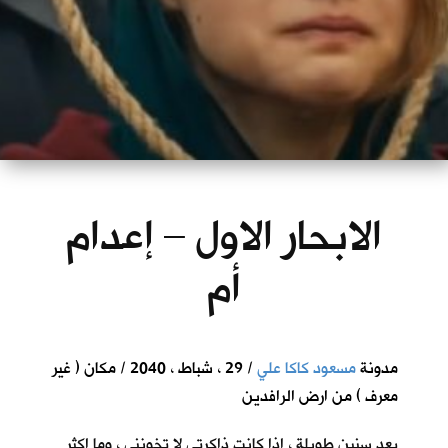
الابحار الاول – إعدام
أم
مدونة
مسعود كاكا علي
/ 29 ، شباط ، 2040 / مكان ( غير
معرف ) من ارض الرافدين
بعد سنين طويلة ، اذا كانت ذاكرتي لا تخونني ، وما اكثر