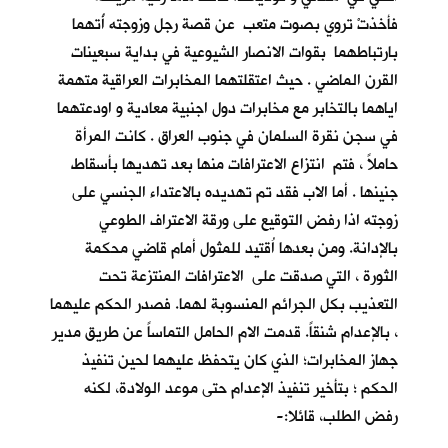
فأخذتْ تروي بصوت متعب عن قصة رجل وزوجته أُتهما
بارتباطهما بقوات الانصار الشيوعية في بداية سبعينات
القرن الماضي . حيث اعتقلتهما المخابرات العراقية متهمة
اياهما بالتخابر مع مخابرات دول اجنبية معادية و اودعتهما
في سجن نقرة السلمان في جنوب العراق . كانت المرأة
حاملاً ، فتم انتزاع الاعترافات منها بعد تهديها بأسقاط
جنينها . أما الاب فقد تم تهديده بالاعتداء الجنسي على
زوجته اذا رفض التوقيع على ورقة الاعتراف الطوعي
بالإدانة. ومن بعدها اُقتيد للمثول أمام قاضي محكمة
الثورة ، التي صدقت على الاعترافات المنتزعة تحت
التعذيب بكل الجرائم المنسوبة لهما. فصدر الحكم عليهما
، بالإعدام شنقاً. قدمت الام الحامل التماساً عن طريق مدير
جهاز المخابرات؛ الذي كان يتحفظ عليهما لحين تنفيذ
الحكم ؛ بتأخير تنفيذ الإعدام حتى موعد الولادة، لكنه
رفض الطلب، قائلا:-