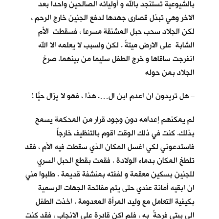
بالشيوعية تستنجد بالله و أوليائه الصالحين واحدا بعد
الاخر وهي تبذل قصارى جهدها لدفع الجنين خارج الرحم ،
لكن الجلاد سحب حبل المشنقة مسرعا ، فسقطت الأم
الشابة على الارض ميتةً . لكن ولسبب لا يعلمه الا الله
انفرجت ساقاها و خرج الطفل سليما من بينهما. صرخ
الجلاد بمن حوله
– هل تريدون ان اعدم ابن ال…. هذا ، فهو لا يزال حيّاً !
لم يمكنهم إعدامه دون وجود قرار من المحكمة يسمح
بذلك. كنت في ذلك الوقت اقوم بالتنظيف خارجاً
فاستدعوني لكي اغسل المكان الذي سقطت فيه الأم ، فقد
تلطخ المكان بدماء الولادة . فقمت بقطع الحبل السري
للجنين بسكين معقمة و لففته بمنشفة قديمة . طلبوا مني
ان ابقيه أمانة عندي حتى يتم مفاتحة الجهات الرسمية
بكيفية التعامل مع وليد المرأة المعدومة . اخذت الطفل
الى بيتي فرحةً به ، فلم اكن قادرة على الانجاب ، فقد كنت