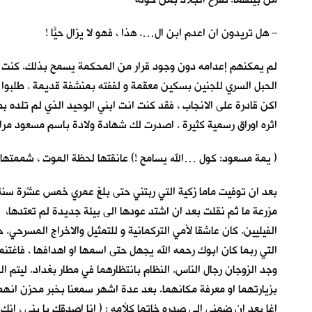
– هل تريدون ان اعدم ابن ال…. هذا ، فهو لا يزال حيّاً !
لم يمكنهم إعدامه دون وجود قرار من المحكمة يسمح بذلك. كنت في
الحبل السري للجنين بسكين معقمة و لففته بمنشفة قديمة . طلبوا من
اكن قادرة على الانجاب ، فقد كنت انت ابني الوحيد الذي لم تلد
اثره اوراق رسمية كثيرة . اصدرت لك شهادة ولادة باسم مسعود مراد 
( يمة مسعود: كول …الله يسامح !) عانقتها لحظة الموت ، شممتها طو
بعد ان توفيت ماما زكية التي ربتني حتى بلغ عمري خمس عشْرة سنة 
مزرعة ما ثم نقلت بعد ان اشتد عودها الى بيئة جديدة لم تعتدها، لكن
الفيليين. كان عاشقا لأمي التركمانية و للتمثيل والاخراج المسرح
التي ربما كان ابوك رحمه الله يجهل حتى اسمها او اهدافها . فا
وجد الزوجان رجال الناس. النظام بانتظارهما في مطار بغداد. ليتم ا
بزيارتهما او معرفة مكانهما. بعد عدة اشهر سمعنا بخبر محزن انهما 
اغا بعد ان ضمني الى صدره خاتما كلأمه : ( انا اصدقك يا بني ، انك