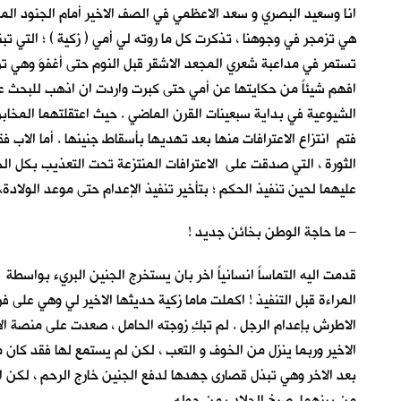
انا وسعيد البصري و سعد الاعظمي في الصف الاخير أمام الجنود الم
هي تزمجر في وجوهنا ، تذكرت كل ما روته لي أمي ( زكية ) ؛ التي ت
تستمر في مداعبة شعري المجعد الاشقر قبل النوم حتى أغفوَ وهي ت
افهم شيئاً من حكايتها عن أمي حتى كبرت واردت ان اذهب للبحث ع
الشيوعية في بداية سبعينات القرن الماضي . حيث اعتقلتهما المخابرا
فتم انتزاع الاعترافات منها بعد تهديها بأسقاط جنينها . أما الاب 
الثورة ، التي صدقت على الاعترافات المنتزعة تحت التعذيب بكل الج
عليهما لحين تنفيذ الحكم ؛ بتأخير تنفيذ الإعدام حتى موعد الولادة
– ما حاجة الوطن بخائن جديد !
قدمت اليه التماساً انسانياً اخر بان يستخرج الجنين البريء بواسطة
المراءة قبل التنفيذ ! اكملت ماما زكية حديثها الاخير لي وهي على
الاطرش بإعدام الرجل . لم تبكِ زوجته الحامل ، صعدت على منصة ال
الاخير وربما ينزل من الخوف و التعب ، لكن لم يستمع لها فقد كان م
بعد الاخر وهي تبذل قصارى جهدها لدفع الجنين خارج الرحم ، لكن ا
من بينهما. صرخ الجلاد بمن حوله