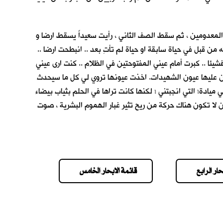
لمعدومين ، ثم سقط الصف الثاني ، رأيت سعيداً يسقط ارضا و
ن قبل في حياة سابقة او حياة لم تأتِ بعد .. انبطحت ارضا ..
يئا .. كبرت أمام عيني المفتوحتين في الظلام .. كنت ارى عيني
ن تكون عليها عيون الشهيدات. اخذت عيونها تروي لي كل ما سيحدث
ميادة؛ التي انجبتني ؛ لكنها كانت تراها في الحلم بثياب بيضاء
لا تكون هناك حركة من ريح تثير غبار الهموم البشرية ، صوت
حار الرابع
قائمة الابحار الخامس