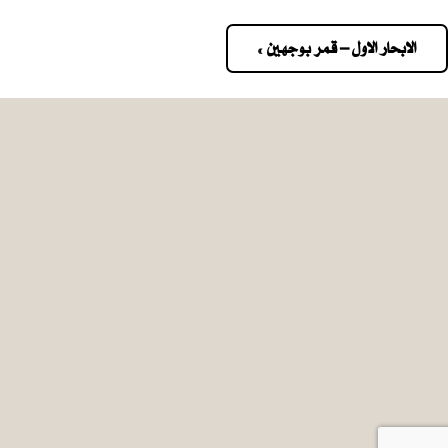
الابحار الاول – قمر بوجهين »
Pos
navigatio