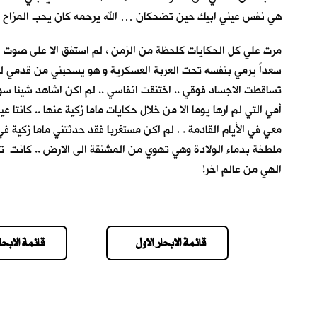
هي نفس عيني ابيك حين تضحكان … الله يرحمه كان يحب المزاح والض
مرت علي كل الحكايات كلحظة من الزمن ، لم استفق الا على صوت ا
سعداً يرمي بنفسه تحت العربة العسكرية و هو يسحبني من قدمي لكي ا
تساقطت الاجساد فوقي .. اختنقت انفاسي .. لم اكن اشاهد شيئا سوى 
أمي التي لم ارها يوما الا من خلال حكايات ماما زكية عنها .. كانت
معي في الأيام القادمة . . لم اكن مستغربا فقد حدثتني ماما زكية في
ملطخة بدماء الولادة وهي تهوي من المشنقة الى الارض .. كانت تر
الهي من عالم اخر!
قائمة الابحار الاول
قائمة الابحار