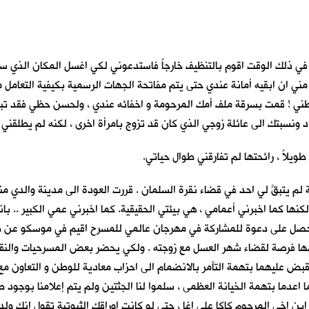
 ذلك الوقت اقوم بالتنظيف خارجاً فاستدعوني لكي اغسل المكان الذي سقطت
ي ان ابقيه أمانة عندي حتى يتم مفاتحة الجهات الرسمية بكيفية التعامل مع
ه بطني ! قمت بسرقة ملف أمك المرحومة و اخفائه عندي ، ولحسن حظي فقد 
ونسبتك الى عائلة زوجي الذي كان قد تزوج بامرأة اخرى ، لكنه لم يطلقني . 
يلاً ، رائحتها لم تفارقني طوال حياتي.
لم يتبقَّ لي احد في قضاء نقرة السلمان . قررت العودة الى مدينة والدي م
ها كما اخبرني أعمامي ، هي بيئتي الحقيقية. كما اخبرني عمي الكبير .. باني 
ي. حصل على دعوة للمشاركة في مهرجان عالمي للمسرح اقيم في موسكو عن طري
غتنمها فرصة لقضاء شهر العسل مع زوجته . ولكي يحضر بعض المسرحيات والن
لقبض عليهما بتهمة التآمر بالانضمام الى احزاب معادية للوطن و التعاون مع
اعدما بتهمة الخيانة العظمى ، سلموا لنا الجثتين ولم يتم إعلامنا بوجود ط
 ابن اخي المرحوم كاكا علي اغا ، حتى لو كانت اوراقك الثبوتية تقول انك 