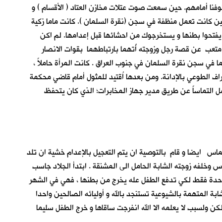
وفنا أمامهم. حين سمعت صوت عتلات مخازن العتاد ( الأقسام ) و
 حين كانت تعمل منظفة في سجن (نقرة السلمان ). كانت ماما زكية
يفتحوا بطنها و يستخرجوك من احشائها قبل إعدامها. لم اكن
تعب عن قصة رجل وزوجته أُتهما بارتباطهما بقوات الانصار
ا في سجن نقرة السلمان في جنوب العراق . كانت المرأة حاملاً ،
راف الطوعي بالإدانة. ومن بعدها اُقتيد للمثول أمام قاضي محكمة
مل التماساً عن طريق مدير جهاز المخابرات؛ الذي كان يتحفظ
لتماس ايضا و قام بالتوصية ان يتم التعجيل بالإعدام خشية ان تلد
س وخلفه زوجته الشابة الحامل الى المشنقة . ابتدأ الجلاد جاسب
 واحدة فقط لكي تدفع الطفل عله يخرج من بطنها ، فهي في الشهر
بة المتهمة بالشيوعية تستنجد بالله و أوليائه الصالحين واحدا
ن ولسبب لا يعلمه الا الله انفرجت ساقاها و خرج الطفل سليما