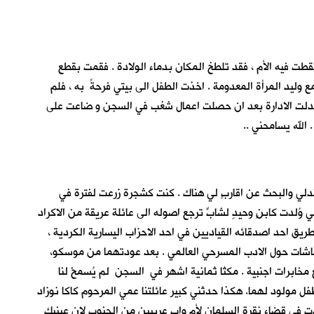
 فيه الأم ، فقد تلطخ المكان بدماء الولادة . فقمت بقطع
 وليد المرأة المعدومة . اخذت الطفل الى بيتي فرحةً به ، فلم
تبدلت الادارة بعد ان حصلت اعمال شغب في السجن و ضاعت على
الله يسامحني ..
ندلي والبحث عن اقاربٍ لي هناك . كنت كشجرة زرعت لفترة في
وُلدت كابنٍ وحيدٍ لشابٍّ ترجع اصوله الى عائلة عريقة من الاكراد
ق احد اصدقائه القياديين في احد الاحزاب اليسارية الكردية ،
قاشات حول الادب المسرحي العالمي . بعد عودتهما من موسكو،
 مخابرات اجنبية . مكثا ثمانية اشهر في السجن لم يُسمحْ لنا
فل مولود لهما. هكذا حدثني كبير عائلتنا عمي المرحوم كاكا نوزاد
ولدت في قضاء نقرة السلمان لأم واب عربيين من الجنوب لان عينيك