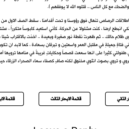
حك مع كل الناس .. قتلوه الله لا يوفقهم ).
طلاقات الرصاص تنهال فوق رؤوسنا و تحت أقدامنا ، سقط الصف الاول من ا
نبطح ارضا ، كنت مشلولا عن الحركة. كأني استعيد كابوساً متكرراً ، عشته م
ظلام حالك .. ثم ظهرتْ نقطة نور صغيرة وبعيدة .. اخذت بالاقتراب شيئا فش
ا عيني فتاةٍ جميلةٍ في مقتبل العمر واسعتين و تبرقان بسعادة ، كما لابد ا
 طفولتي كثيرا على انها سمعت قصصاً وحكاياتٍ غريبةً في منامها ترويها أمي 
وي و تروي بصوت انثوي مخنوق لكنه صافٍ كصفاء سماء الصحراء الزرقاء حين 
 الثاني
قائمة الابحار الثالث
قائمة الاب