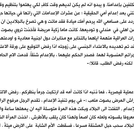
كلفين بإعدامنا. و يبدو انه لم يكن لديهم وقت كافٍ لكي يهتموا بتنظيم وق
بنتني بعد إعدام أمي الحقيقية ؛ عن عشرات الإعدامات التي راتها في حياتها
ردد على مسامعي الله يرحم أمك ميادة فقد ماتت و هي تصرخ بالجلادين ان 
ن اهلي في مندلي و توديعها. كانت ماما زكية مريضة فأخذتْ تروي بصوت م
ت العراقية متهمة اياهما بالتخابر مع مخابرات دول اجنبية معادية و اودعتهم
فقد تم تهديده بالاعتداء الجنسي على زوجته اذا رفض التوقيع على ورقة الاعت
رائم المنسوبة لهما. فصدر الحكم عليهما ، بالإعدام شنقاً. قدمت الام الحا
، لكنه رفض الطلب، قائلا:-
 عملية قيصرية ، فما ذنبه اذا كانت أمه قد ارتكبت جرماً بنظركم . رفض الا
 فراش المرض بصوت متعب :- في يوم تنفيذ الإعدام ، تقدم الرجل مرفوع الرا
إعدام , التفتتْ الى الجلاد وبكت هذه المرة متوسلة اليه ان يمهلها ساعة
عروفا بقسوته ولعله كان اصماً ولهذا كان يلقب بالأطرش . اخذت المرأة الشا
لجلاد سحب حبل المشنقة مسرعا ، فسقطت الأم الشابة على الارض ميتةً . لك