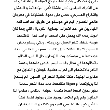
باني وُلدت كابنٍ وحيدٍ لشابٍّ ترجع اصوله الى عائلة عريقة
من الاكراد الفيليين. كان عاشقا لأمي التركمانية و للتمثيل
والاخراج المسرحي. حصل على دعوة للمشاركة في مهرجان
عالمي للمسرح اقيم في موسكو عن طريق احد اصدقائه
القياديين في احد الاحزاب اليسارية الكردية ، التي ربما كان
ابوك رحمه الله يجهل حتى اسمها او اهدافها . فاغتنمها
فرصة لقضاء شهر العسل مع زوجته . ولكي يحضر بعض
المسرحيات والنقاشات حول الادب المسرحي العالمي . بعد
عودتهما من موسكو، وجد الزوجان رجال الناس. النظام
بانتظارهما في مطار بغداد. ليتم القبض عليهما بتهمة
التآمر بالانضمام الى احزاب معادية للوطن و التعاون مع
مخابرات اجنبية . مكثا ثمانية اشهر في السجن لم يُسمحْ
لنا بزيارتهما او معرفة مكانهما. بعد عدة اشهر سمعنا
بخبر محزن انهما اعدما بتهمة الخيانة العظمى ، سلموا لنا
الجثتين ولم يتم إعلامنا بوجود طفل مولود لهما. هكذا
حدثني كبير عائلتنا عمي المرحوم كاكا نوزاد اغا بعد ان