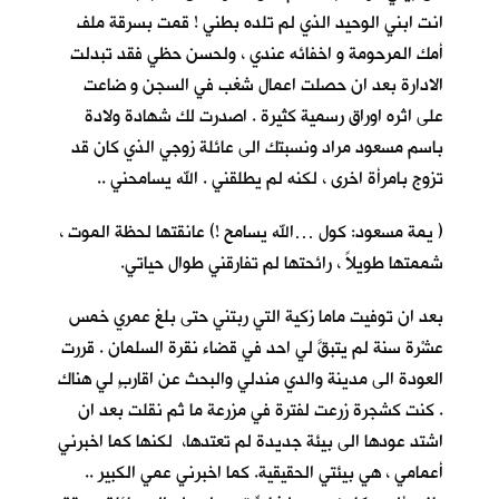
انت ابني الوحيد الذي لم تلده بطني ! قمت بسرقة ملف
أمك المرحومة و اخفائه عندي ، ولحسن حظي فقد تبدلت
الادارة بعد ان حصلت اعمال شغب في السجن و ضاعت
على اثره اوراق رسمية كثيرة . اصدرت لك شهادة ولادة
باسم مسعود مراد ونسبتك الى عائلة زوجي الذي كان قد
تزوج بامرأة اخرى ، لكنه لم يطلقني . الله يسامحني ..
( يمة مسعود: كول …الله يسامح !) عانقتها لحظة الموت ،
شممتها طويلاً ، رائحتها لم تفارقني طوال حياتي.
بعد ان توفيت ماما زكية التي ربتني حتى بلغ عمري خمس
عشْرة سنة لم يتبقَّ لي احد في قضاء نقرة السلمان . قررت
العودة الى مدينة والدي مندلي والبحث عن اقاربٍ لي هناك
. كنت كشجرة زرعت لفترة في مزرعة ما ثم نقلت بعد ان
اشتد عودها الى بيئة جديدة لم تعتدها، لكنها كما اخبرني
أعمامي ، هي بيئتي الحقيقية. كما اخبرني عمي الكبير ..