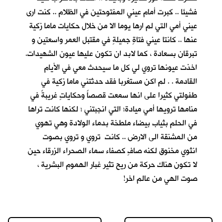
فشيئا .. كبرت أمام عيني المفتوحتين في الظلام .. كنت ارى
عيني أمي التي لم ارها يوما الا من خلال حكايات ماما زكية
عنها .. كانتا عيني فتاةٍ جميلةٍ في مقتبل العمر واسعتين و
تبرقان بسعادة ، كما لابد ان تكون عليها عيون الشهيدات.
اخذت عيونها تروي لي كل ما سيحدث معي في الأيام
القادمة . . لم اكن مستغربا فقد حدثتني ماما زكية في
طفولتي كثيرا على انها سمعت قصصاً وحكاياتٍ غريبةً في
منامها ترويها أمي ميادة؛ التي انجبتني ؛ لكنها كانت تراها
في الحلم بثياب بيضاء ملطخة بدماء الولادة وهي تهوي
من المشنقة الى الارض .. كانت تروي و تروي بصوت
انثوي مخنوق لكنه صافٍ كصفاء سماء الصحراء الزرقاء حين
لا تكون هناك حركة من ريح تثير غبار الهموم البشرية ،
صوت الهي من عالم اخر!