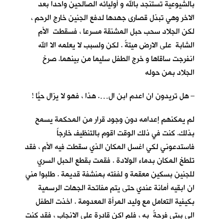
بالشيوعية تستنجد بالله و أوليائه الصالحين واحدا بعد
الاخر وهي تبذل قصارى جهدها لدفع الجنين خارج الرحم ،
لكن الجلاد سحب حبل المشنقة مسرعا ، فسقطت الأم
الشابة على الارض ميتةً . لكن ولسبب لا يعلمه الا الله
انفرجت ساقاها و خرج الطفل سليما من بينهما. صرخ
الجلاد بمن حوله
– هل تريدون ان اعدم ابن ال…. هذا ، فهو لا يزال حيّاً !
لم يمكنهم إعدامه دون وجود قرار من المحكمة يسمح
بذلك. كنت في ذلك الوقت اقوم بالتنظيف خارجاً
فاستدعوني لكي اغسل المكان الذي سقطت فيه الأم ، فقد
تلطخ المكان بدماء الولادة . فقمت بقطع الحبل السري
للجنين بسكين معقمة و لففته بمنشفة قديمة . طلبوا مني
ان ابقيه أمانة عندي حتى يتم مفاتحة الجهات الرسمية
بكيفية التعامل مع وليد المرأة المعدومة . اخذت الطفل
الى بيتي فرحةً به ، فلم اكن قادرة على الانجاب ، فقد كنت