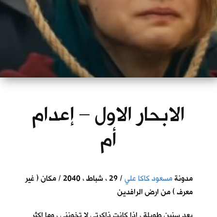
الابحار الاول – إعدام
أم
مدونة
مسعود كاكا علي
/ 29 ، شباط ، 2040 / مكان ( غير
معرف ) من ارض الرافدين
بعد سنين طويلة ، اذا كانت ذاكرتي لا تخونني ، وما اكثر