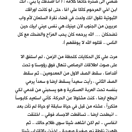
ضمني الى صدره خاتما كلأمه : ( انا اصدقك يا بني ، انك
ابن اخي المرحوم كاكا علي اغا ، حتى لو كانت اوراقك
الثبوتية تقول انك ولدت في قضاء نقرة السلمان لأم واب
عربيين من الجنوب لان عينيك هي نفس عيني ابيك حين
تضحكان … الله يرحمه كان يحب المزاح والضحك مع كل
الناس .. قتلوه الله لا يوفقهم ).
مرت علي كل الحكايات كلحظة من الزمن ، لم استفق الا
على صوت اطلاقات الرصاص تنهال فوق رؤوسنا و تحت
أقدامنا ، سقط الصف الاول من المعدومين ، ثم سقط
الصف الثاني ، رأيت سعيداً يسقط ارضا و سعداً يرمي
بنفسه تحت العربة العسكرية و هو يسحبني من قدمي لكي
انبطح ارضا ، كنت مشلولا عن الحركة. كأني استعيد كابوساً
متكرراً ، عشته من قبل في حياة سابقة او حياة لم تأتِ بعد
.. انبطحت ارضا .. تساقطت الاجساد فوقي .. اختنقت
انفاسي .. لم اكن اشاهد شيئا سوى ظلام حالك .. ثم
ظهرتْ نقطة نور صغيرة وبعيدة .. اخذت بالاقتراب شيئا