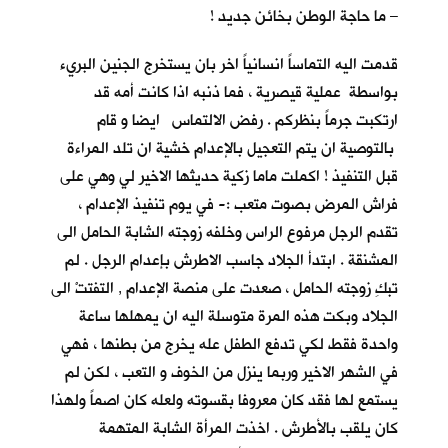
– ما حاجة الوطن بخائن جديد !
قدمت اليه التماساً انسانياً اخر بان يستخرج الجنين البريء
بواسطة عملية قيصرية ، فما ذنبه اذا كانت أمه قد
ارتكبت جرماً بنظركم . رفض الالتماس ايضا و قام
بالتوصية ان يتم التعجيل بالإعدام خشية ان تلد المراءة
قبل التنفيذ ! اكملت ماما زكية حديثها الاخير لي وهي على
فراش المرض بصوت متعب :- في يوم تنفيذ الإعدام ،
تقدم الرجل مرفوع الراس وخلفه زوجته الشابة الحامل الى
المشنقة . ابتدأ الجلاد جاسب الاطرش بإعدام الرجل . لم
تبكِ زوجته الحامل ، صعدت على منصة الإعدام , التفتتْ الى
الجلاد وبكت هذه المرة متوسلة اليه ان يمهلها ساعة
واحدة فقط لكي تدفع الطفل عله يخرج من بطنها ، فهي
في الشهر الاخير وربما ينزل من الخوف و التعب ، لكن لم
يستمع لها فقد كان معروفا بقسوته ولعله كان اصماً ولهذا
كان يلقب بالأطرش . اخذت المرأة الشابة المتهمة