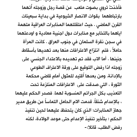
فأخذتْ تروي بصوت متعب عن قصة رجل وزوجته أُتهما
بارتباطهما بقوات الانصار الشيوعية في بداية سبعينات
القرن الماضي . حيث اعتقلتهما المخابرات العراقية متهمة
اياهما بالتخابر مع مخابرات دول اجنبية معادية و اودعتهما
في سجن نقرة السلمان في جنوب العراق . كانت المرأة
حاملاً ، فتم انتزاع الاعترافات منها بعد تهديها بأسقاط
جنينها . أما الاب فقد تم تهديده بالاعتداء الجنسي على
زوجته اذا رفض التوقيع على ورقة الاعتراف الطوعي
بالإدانة. ومن بعدها اُقتيد للمثول أمام قاضي محكمة
الثورة ، التي صدقت على الاعترافات المنتزعة تحت
التعذيب بكل الجرائم المنسوبة لهما. فصدر الحكم عليهما
، بالإعدام شنقاً. قدمت الام الحامل التماساً عن طريق مدير
جهاز المخابرات؛ الذي كان يتحفظ عليهما لحين تنفيذ
الحكم ؛ بتأخير تنفيذ الإعدام حتى موعد الولادة، لكنه
رفض الطلب، قائلا:-