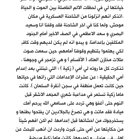
خيانتها لي في لحظات الالم الفاصلة بين الموت و الحياة
.اتذكر انهم انزلونا من الشاحنة العسكرية في مكان
موحش. ولما كنا في اخر الشاحنة فقد وقفنا انا وسعيد
البصري و سعد الاعظمي في الصف الاخير أمام الجنود
المكلفين بإعدامنا. و يبدو انه لم يكن لديهم وقت كافٍ
لكي يهتموا بتنظيم وقوفنا أمامهم. حين سمعت صوت
عتلات مخازن العتاد ( الأقسام ) و هي تزمجر في وجوهنا ،
تذكرت كل ما روته لي أمي ( زكية ) ؛ التي تبنتني بعد إعدام
أمي الحقيقية ؛ عن عشرات الإعدامات التي راتها في حياتها
حين كانت تعمل منظفة في سجن (نقرة السلمان ). كانت
ماما زكية تستمر في مداعبة شعري المجعد الاشقر قبل
النوم حتى أغفوَ وهي تردد على مسامعي الله يرحم أمك
ميادة فقد ماتت و هي تصرخ بالجلادين ان يفتحوا بطنها و
يستخرجوك من احشائها قبل إعدامها. لم اكن افهم شيئاً
من حكايتها عن أمي حتى كبرت واردت ان اذهب للبحث عن
اهلي في مندلي و توديعها. كانت ماما زكية مريضة