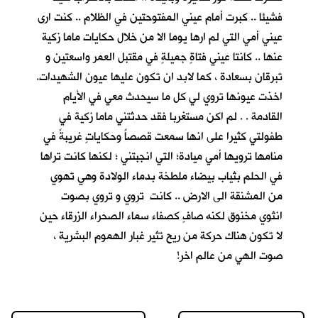
فشيئا .. كبرت أمام عيني المفتوحتين في الظلام .. كنت ارى
عيني أمي التي لم ارها يوما الا من خلال حكايات ماما زكية
عنها .. كانتا عيني فتاةٍ جميلةٍ في مقتبل العمر واسعتين و
تبرقان بسعادة ، كما لابد ان تكون عليها عيون الشهيدات.
اخذت عيونها تروي لي كل ما سيحدث معي في الأيام
القادمة . . لم اكن مستغربا فقد حدثتني ماما زكية في
طفولتي كثيرا على انها سمعت قصصاً وحكاياتٍ غريبةً في
منامها ترويها أمي ميادة؛ التي انجبتني ؛ لكنها كانت تراها
في الحلم بثياب بيضاء ملطخة بدماء الولادة وهي تهوي
من المشنقة الى الارض .. كانت تروي و تروي بصوت
انثوي مخنوق لكنه صافٍ كصفاء سماء الصحراء الزرقاء حين
لا تكون هناك حركة من ريح تثير غبار الهموم البشرية ،
صوت الهي من عالم اخر!