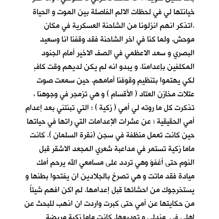
خيانتها لي في لحظات الالم الفاصلة بين الموت و الحياة
.اتذكر انهم انزلونا من الشاحنة العسكرية في مكان
موحش. ولما كنا في اخر الشاحنة فقد وقفنا انا وسعيد
البصري و سعد الاعظمي في الصف الاخير أمام الجنود
المكلفين بإعدامنا. و يبدو انه لم يكن لديهم وقت كافٍ
لكي يهتموا بتنظيم وقوفنا أمامهم. حين سمعت صوت
عتلات مخازن العتاد ( الأقسام ) و هي تزمجر في وجوهنا ،
تذكرت كل ما روته لي أمي ( زكية ) ؛ التي تبنتني بعد إعدام
أمي الحقيقية ؛ عن عشرات الإعدامات التي راتها في حياتها
حين كانت تعمل منظفة في سجن (نقرة السلمان ). كانت
ماما زكية تستمر في مداعبة شعري المجعد الاشقر قبل
النوم حتى أغفوَ وهي تردد على مسامعي الله يرحم أمك
ميادة فقد ماتت و هي تصرخ بالجلادين ان يفتحوا بطنها و
يستخرجوك من احشائها قبل إعدامها. لم اكن افهم شيئاً
من حكايتها عن أمي حتى كبرت واردت ان اذهب للبحث عن
اهلي في مندلي و توديعها. كانت ماما زكية مريضة