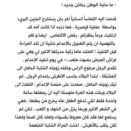
– ما حاجة الوطن بخائن جديد !
قدمت اليه التماساً انسانياً اخر بان يستخرج الجنين البريء
بواسطة عملية قيصرية ، فما ذنبه اذا كانت أمه قد
ارتكبت جرماً بنظركم . رفض الالتماس ايضا و قام
بالتوصية ان يتم التعجيل بالإعدام خشية ان تلد المراءة
قبل التنفيذ ! اكملت ماما زكية حديثها الاخير لي وهي على
فراش المرض بصوت متعب :- في يوم تنفيذ الإعدام ،
تقدم الرجل مرفوع الراس وخلفه زوجته الشابة الحامل الى
المشنقة . ابتدأ الجلاد جاسب الاطرش بإعدام الرجل . لم
تبكِ زوجته الحامل ، صعدت على منصة الإعدام , التفتتْ الى
الجلاد وبكت هذه المرة متوسلة اليه ان يمهلها ساعة
واحدة فقط لكي تدفع الطفل عله يخرج من بطنها ، فهي
في الشهر الاخير وربما ينزل من الخوف و التعب ، لكن لم
يستمع لها فقد كان معروفا بقسوته ولعله كان اصماً ولهذا
كان يلقب بالأطرش . اخذت المرأة الشابة المتهمة