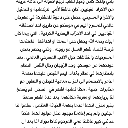
باني وُلدت كابنٍ وحيدٍ لشابٍّ ترجع اصوله الى عائلة عريقة
من الاكراد الفيليين. كان عاشقا لأمي التركمانية و للتمثيل
والاخراج المسرحي. حصل على دعوة للمشاركة في مهرجان
عالمي للمسرح اقيم في موسكو عن طريق احد اصدقائه
القياديين في احد الاحزاب اليسارية الكردية ، التي ربما كان
ابوك رحمه الله يجهل حتى اسمها او اهدافها . فاغتنمها
فرصة لقضاء شهر العسل مع زوجته . ولكي يحضر بعض
المسرحيات والنقاشات حول الادب المسرحي العالمي . بعد
عودتهما من موسكو، وجد الزوجان رجال الناس. النظام
بانتظارهما في مطار بغداد. ليتم القبض عليهما بتهمة
التآمر بالانضمام الى احزاب معادية للوطن و التعاون مع
مخابرات اجنبية . مكثا ثمانية اشهر في السجن لم يُسمحْ
لنا بزيارتهما او معرفة مكانهما. بعد عدة اشهر سمعنا
بخبر محزن انهما اعدما بتهمة الخيانة العظمى ، سلموا لنا
الجثتين ولم يتم إعلامنا بوجود طفل مولود لهما. هكذا
حدثني كبير عائلتنا عمي المرحوم كاكا نوزاد اغا بعد ان