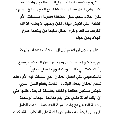
بالشيوعية تستنجد بالله و أوليائه الصالحين واحدا بعد
الاخر وهي تبذل قصارى جهدها لدفع الجنين خارج الرحم ،
لكن الجلاد سحب حبل المشنقة مسرعا ، فسقطت الأم
الشابة على الارض ميتةً . لكن ولسبب لا يعلمه الا الله
انفرجت ساقاها و خرج الطفل سليما من بينهما. صرخ
الجلاد بمن حوله
– هل تريدون ان اعدم ابن ال…. هذا ، فهو لا يزال حيّاً !
لم يمكنهم إعدامه دون وجود قرار من المحكمة يسمح
بذلك. كنت في ذلك الوقت اقوم بالتنظيف خارجاً
فاستدعوني لكي اغسل المكان الذي سقطت فيه الأم ، فقد
تلطخ المكان بدماء الولادة . فقمت بقطع الحبل السري
للجنين بسكين معقمة و لففته بمنشفة قديمة . طلبوا مني
ان ابقيه أمانة عندي حتى يتم مفاتحة الجهات الرسمية
بكيفية التعامل مع وليد المرأة المعدومة . اخذت الطفل
الى بيتي فرحةً به ، فلم اكن قادرة على الانجاب ، فقد كنت