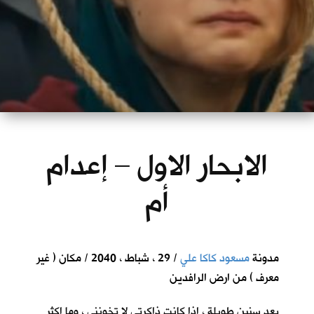
الابحار الاول – إعدام
أم
مدونة
مسعود كاكا علي
/ 29 ، شباط ، 2040 / مكان ( غير
معرف ) من ارض الرافدين
بعد سنين طويلة ، اذا كانت ذاكرتي لا تخونني ، وما اكثر