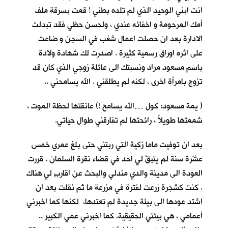
انت ابني الوحيد الذي لم تلده بطني ! قمت بسرقة ملف
أمك المرحومة و اخفائه عندي ، ولحسن حظي فقد تبدلت
الادارة بعد ان حصلت اعمال شغب في السجن و ضاعت
على اثره اوراق رسمية كثيرة . اصدرت لك شهادة ولادة
باسم مسعود مراد ونسبتك الى عائلة زوجي الذي كان قد
تزوج بامرأة اخرى ، لكنه لم يطلقني . الله يسامحني ..
( يمة مسعود: كول …الله يسامح !) عانقتها لحظة الموت ،
شممتها طويلاً ، رائحتها لم تفارقني طوال حياتي.
بعد ان توفيت ماما زكية التي ربتني حتى بلغ عمري خمس
عشْرة سنة لم يتبقَّ لي احد في قضاء نقرة السلمان . قررت
العودة الى مدينة والدي مندلي والبحث عن اقاربٍ لي هناك
. كنت كشجرة زرعت لفترة في مزرعة ما ثم نقلت بعد ان
اشتد عودها الى بيئة جديدة لم تعتدها، لكنها كما اخبرني
أعمامي ، هي بيئتي الحقيقية. كما اخبرني عمي الكبير ..