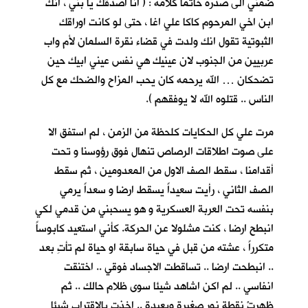
ضمني الى صدره خاتما كلأمه : ( انا اصدقك يا بني ، انك
ابن اخي المرحوم كاكا علي اغا ، حتى لو كانت اوراقك
الثبوتية تقول انك ولدت في قضاء نقرة السلمان لأم واب
عربيين من الجنوب لان عينيك هي نفس عيني ابيك حين
تضحكان … الله يرحمه كان يحب المزاح والضحك مع كل
الناس .. قتلوه الله لا يوفقهم ).
مرت علي كل الحكايات كلحظة من الزمن ، لم استفق الا
على صوت اطلاقات الرصاص تنهال فوق رؤوسنا و تحت
أقدامنا ، سقط الصف الاول من المعدومين ، ثم سقط
الصف الثاني ، رأيت سعيداً يسقط ارضا و سعداً يرمي
بنفسه تحت العربة العسكرية و هو يسحبني من قدمي لكي
انبطح ارضا ، كنت مشلولا عن الحركة. كأني استعيد كابوساً
متكرراً ، عشته من قبل في حياة سابقة او حياة لم تأتِ بعد
.. انبطحت ارضا .. تساقطت الاجساد فوقي .. اختنقت
انفاسي .. لم اكن اشاهد شيئا سوى ظلام حالك .. ثم
ظهرتْ نقطة نور صغيرة وبعيدة .. اخذت بالاقتراب شيئا