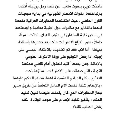
فأخذتْ تروي بصوت متعب عن قصة رجل وزوجته أُتهما
بارتباطهما بقوات الانصار الشيوعية في بداية سبعينات
القرن الماضي . حيث اعتقلتهما المخابرات العراقية متهمة
اياهما بالتخابر مع مخابرات دول اجنبية معادية و اودعتهما
في سجن نقرة السلمان في جنوب العراق . كانت المرأة
حاملاً ، فتم انتزاع الاعترافات منها بعد تهديها بأسقاط
جنينها . أما الاب فقد تم تهديده بالاعتداء الجنسي على
زوجته اذا رفض التوقيع على ورقة الاعتراف الطوعي
بالإدانة. ومن بعدها اُقتيد للمثول أمام قاضي محكمة
الثورة ، التي صدقت على الاعترافات المنتزعة تحت
التعذيب بكل الجرائم المنسوبة لهما. فصدر الحكم عليهما
، بالإعدام شنقاً. قدمت الام الحامل التماساً عن طريق مدير
جهاز المخابرات؛ الذي كان يتحفظ عليهما لحين تنفيذ
الحكم ؛ بتأخير تنفيذ الإعدام حتى موعد الولادة، لكنه
رفض الطلب، قائلا:-