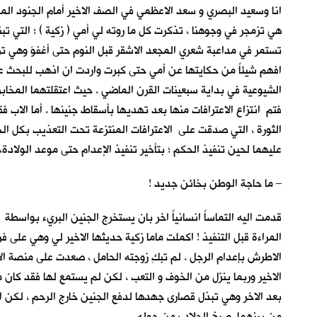
انا وسعيد البصري و سعد الاعظمي في الصف الاخير أمام الجنود الم
هي تزمجر في وجوهنا ، تذكرت كل ما روته لي أمي ( زكية ) ؛ التي ت
تستمر في مداعبة شعري المجعد الاشقر قبل النوم حتى أغفوَ وهي ت
افهم شيئاً من حكايتها عن أمي حتى كبرت واردت ان اذهب للبحث ع
الشيوعية في بداية سبعينات القرن الماضي . حيث اعتقلتهما المخابرا
فتم انتزاع الاعترافات منها بعد تهديها بأسقاط جنينها . أما الاب 
الثورة ، التي صدقت على الاعترافات المنتزعة تحت التعذيب بكل الج
عليهما لحين تنفيذ الحكم ؛ بتأخير تنفيذ الإعدام حتى موعد الولادة
– ما حاجة الوطن بخائن جديد !
قدمت اليه التماساً انسانياً اخر بان يستخرج الجنين البريء بواسطة
المراءة قبل التنفيذ ! اكملت ماما زكية حديثها الاخير لي وهي على
الاطرش بإعدام الرجل . لم تبكِ زوجته الحامل ، صعدت على منصة ال
الاخير وربما ينزل من الخوف و التعب ، لكن لم يستمع لها فقد كان م
بعد الاخر وهي تبذل قصارى جهدها لدفع الجنين خارج الرحم ، لكن ا
من بينهما. صرخ الجلاد بمن حوله