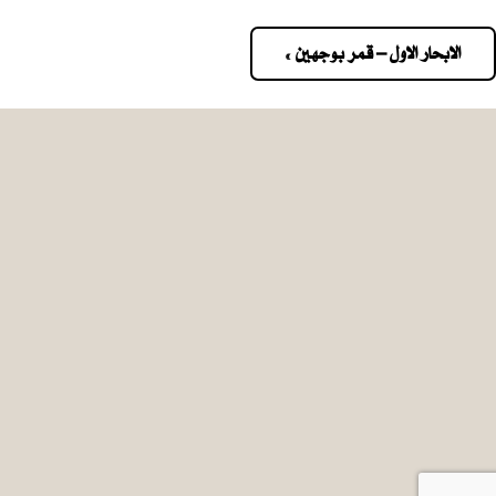
الابحار الاول – قمر بوجهين »
Pos
navigatio