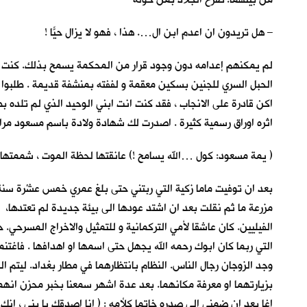
– هل تريدون ان اعدم ابن ال…. هذا ، فهو لا يزال حيّاً !
لم يمكنهم إعدامه دون وجود قرار من المحكمة يسمح بذلك. كنت في
الحبل السري للجنين بسكين معقمة و لففته بمنشفة قديمة . طلبوا من
اكن قادرة على الانجاب ، فقد كنت انت ابني الوحيد الذي لم تلد
اثره اوراق رسمية كثيرة . اصدرت لك شهادة ولادة باسم مسعود مراد 
( يمة مسعود: كول …الله يسامح !) عانقتها لحظة الموت ، شممتها طو
بعد ان توفيت ماما زكية التي ربتني حتى بلغ عمري خمس عشْرة سنة 
مزرعة ما ثم نقلت بعد ان اشتد عودها الى بيئة جديدة لم تعتدها، لكن
الفيليين. كان عاشقا لأمي التركمانية و للتمثيل والاخراج المسرح
التي ربما كان ابوك رحمه الله يجهل حتى اسمها او اهدافها . فا
وجد الزوجان رجال الناس. النظام بانتظارهما في مطار بغداد. ليتم ا
بزيارتهما او معرفة مكانهما. بعد عدة اشهر سمعنا بخبر محزن انهما 
اغا بعد ان ضمني الى صدره خاتما كلأمه : ( انا اصدقك يا بني ، انك