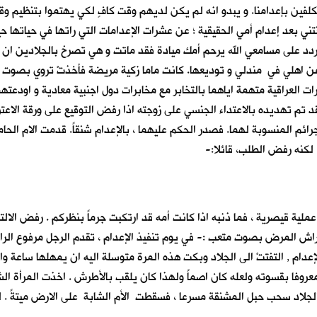
كلفين بإعدامنا. و يبدو انه لم يكن لديهم وقت كافٍ لكي يهتموا بتنظيم وق
بنتني بعد إعدام أمي الحقيقية ؛ عن عشرات الإعدامات التي راتها في حياتها
ردد على مسامعي الله يرحم أمك ميادة فقد ماتت و هي تصرخ بالجلادين ان 
ن اهلي في مندلي و توديعها. كانت ماما زكية مريضة فأخذتْ تروي بصوت م
ت العراقية متهمة اياهما بالتخابر مع مخابرات دول اجنبية معادية و اودعتهم
فقد تم تهديده بالاعتداء الجنسي على زوجته اذا رفض التوقيع على ورقة الاعت
رائم المنسوبة لهما. فصدر الحكم عليهما ، بالإعدام شنقاً. قدمت الام الحا
، لكنه رفض الطلب، قائلا:-
 عملية قيصرية ، فما ذنبه اذا كانت أمه قد ارتكبت جرماً بنظركم . رفض الا
 فراش المرض بصوت متعب :- في يوم تنفيذ الإعدام ، تقدم الرجل مرفوع الرا
إعدام , التفتتْ الى الجلاد وبكت هذه المرة متوسلة اليه ان يمهلها ساعة
عروفا بقسوته ولعله كان اصماً ولهذا كان يلقب بالأطرش . اخذت المرأة الشا
لجلاد سحب حبل المشنقة مسرعا ، فسقطت الأم الشابة على الارض ميتةً . لك