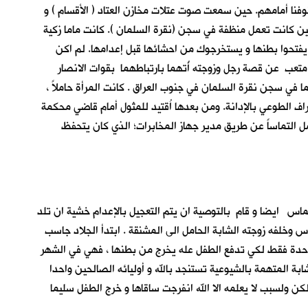
وفنا أمامهم. حين سمعت صوت عتلات مخازن العتاد ( الأقسام ) و
 حين كانت تعمل منظفة في سجن (نقرة السلمان ). كانت ماما زكية
يفتحوا بطنها و يستخرجوك من احشائها قبل إعدامها. لم اكن
تعب عن قصة رجل وزوجته أُتهما بارتباطهما بقوات الانصار
ا في سجن نقرة السلمان في جنوب العراق . كانت المرأة حاملاً ،
راف الطوعي بالإدانة. ومن بعدها اُقتيد للمثول أمام قاضي محكمة
مل التماساً عن طريق مدير جهاز المخابرات؛ الذي كان يتحفظ
لتماس ايضا و قام بالتوصية ان يتم التعجيل بالإعدام خشية ان تلد
س وخلفه زوجته الشابة الحامل الى المشنقة . ابتدأ الجلاد جاسب
 واحدة فقط لكي تدفع الطفل عله يخرج من بطنها ، فهي في الشهر
بة المتهمة بالشيوعية تستنجد بالله و أوليائه الصالحين واحدا
ن ولسبب لا يعلمه الا الله انفرجت ساقاها و خرج الطفل سليما