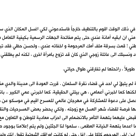
 ذلك الوقت اقوم بالتنظيف خارجاً فاستدعوني لكي اغسل المكان الذي سقطت
ي ان ابقيه أمانة عندي حتى يتم مفاتحة الجهات الرسمية بكيفية التعامل مع
ه بطني ! قمت بسرقة ملف أمك المرحومة و اخفائه عندي ، ولحسن حظي فقد 
ونسبتك الى عائلة زوجي الذي كان قد تزوج بامرأة اخرى ، لكنه لم يطلقني . 
يلاً ، رائحتها لم تفارقني طوال حياتي.
لم يتبقَّ لي احد في قضاء نقرة السلمان . قررت العودة الى مدينة والدي م
ها كما اخبرني أعمامي ، هي بيئتي الحقيقية. كما اخبرني عمي الكبير .. باني 
ي. حصل على دعوة للمشاركة في مهرجان عالمي للمسرح اقيم في موسكو عن طري
غتنمها فرصة لقضاء شهر العسل مع زوجته . ولكي يحضر بعض المسرحيات والن
لقبض عليهما بتهمة التآمر بالانضمام الى احزاب معادية للوطن و التعاون مع
اعدما بتهمة الخيانة العظمى ، سلموا لنا الجثتين ولم يتم إعلامنا بوجود ط
 ابن اخي المرحوم كاكا علي اغا ، حتى لو كانت اوراقك الثبوتية تقول انك 