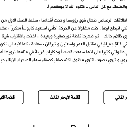
حك مع كل الناس .. قتلوه الله لا يوفقهم ).
طلاقات الرصاص تنهال فوق رؤوسنا و تحت أقدامنا ، سقط الصف الاول من ا
نبطح ارضا ، كنت مشلولا عن الحركة. كأني استعيد كابوساً متكرراً ، عشته م
ظلام حالك .. ثم ظهرتْ نقطة نور صغيرة وبعيدة .. اخذت بالاقتراب شيئا فش
ا عيني فتاةٍ جميلةٍ في مقتبل العمر واسعتين و تبرقان بسعادة ، كما لابد ا
 طفولتي كثيرا على انها سمعت قصصاً وحكاياتٍ غريبةً في منامها ترويها أمي 
وي و تروي بصوت انثوي مخنوق لكنه صافٍ كصفاء سماء الصحراء الزرقاء حين 
 الثاني
قائمة الابحار الثالث
قائمة الاب