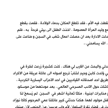
 فيه الأم ، فقد تلطخ المكان بدماء الولادة . فقمت بقطع
 وليد المرأة المعدومة . اخذت الطفل الى بيتي فرحةً به ، فلم
تبدلت الادارة بعد ان حصلت اعمال شغب في السجن و ضاعت على
الله يسامحني ..
ندلي والبحث عن اقاربٍ لي هناك . كنت كشجرة زرعت لفترة في
وُلدت كابنٍ وحيدٍ لشابٍّ ترجع اصوله الى عائلة عريقة من الاكراد
ق احد اصدقائه القياديين في احد الاحزاب اليسارية الكردية ،
قاشات حول الادب المسرحي العالمي . بعد عودتهما من موسكو،
 مخابرات اجنبية . مكثا ثمانية اشهر في السجن لم يُسمحْ لنا
فل مولود لهما. هكذا حدثني كبير عائلتنا عمي المرحوم كاكا نوزاد
ولدت في قضاء نقرة السلمان لأم واب عربيين من الجنوب لان عينيك