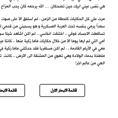
هي نفس عيني ابيك حين تضحكان … الله يرحمه كان يحب المزاح والض
مرت علي كل الحكايات كلحظة من الزمن ، لم استفق الا على صوت ا
سعداً يرمي بنفسه تحت العربة العسكرية و هو يسحبني من قدمي لكي ا
تساقطت الاجساد فوقي .. اختنقت انفاسي .. لم اكن اشاهد شيئا سوى 
أمي التي لم ارها يوما الا من خلال حكايات ماما زكية عنها .. كانت
معي في الأيام القادمة . . لم اكن مستغربا فقد حدثتني ماما زكية في
ملطخة بدماء الولادة وهي تهوي من المشنقة الى الارض .. كانت تر
الهي من عالم اخر!
قائمة الابحار الاول
قائمة الابحار