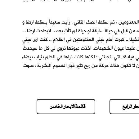
لمعدومين ، ثم سقط الصف الثاني ، رأيت سعيداً يسقط ارضا و
ن قبل في حياة سابقة او حياة لم تأتِ بعد .. انبطحت ارضا ..
يئا .. كبرت أمام عيني المفتوحتين في الظلام .. كنت ارى عيني
ن تكون عليها عيون الشهيدات. اخذت عيونها تروي لي كل ما سيحدث
ميادة؛ التي انجبتني ؛ لكنها كانت تراها في الحلم بثياب بيضاء
لا تكون هناك حركة من ريح تثير غبار الهموم البشرية ، صوت
حار الرابع
قائمة الابحار الخامس