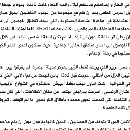
 النهار و إعدامهم ودفنهم ليلا . رائحة الدماء كانت نافذة بقوة و لونها 
من قبل الحرس الخاص بعد ان قام مع مجموعة من الجنود الغاضبين بحرق جدار
المتداخلة في مؤخرة الشاحنة العسكرية . التي سوف تنطلقُ للوصول الى مك
وجماجمنا الملطخة بالدم والطين . كانت عظامنا تصطك كلما اهتزت الشاحنة مت
 كان يطن قرب اذاننا دون ان نراه . اذ لم تكن اشعة الشمس تنفذ من خلال
نا للوصول الى احدى مناطق المقابر الجماعية ؛ حيث ستكون احدى الحفر الكبيرة
قونا في رحلة الإعدام .
 جسر الزبير الذي يربط قضاء الزبير بمركز مدينة البصرة. لم يفرقوا بين
ين العزل من أمثالي . خرجت قبل ثلاثة ايأس للبحث عن دواء لابي الذي ك
جتي الهوائية ؛ كنت احاول تجنب نقاط الجيش المنتشرة في الشوارع الرئيس
شارع الرئيسي . اسرعت بدراجتي مبتعدا عن مكان الاطلاقات ، التي كان صد
لشاحنة التي تقدمت نحوي مهددة بأطلاق النار نحوي اذا لم اتوقف . تم وث
ل تلك الظهيرة .
الانين الذي لا يتوقف من المصابين ، الذين كانوا ينزفون دون ان يتم علا
بول او التبرز فكانت الروائح الكريهة تمتزج برائحة الدماء العبيطة و اصوا