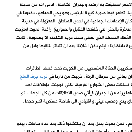
الاحمر اصطبغت به ارضية و جدران الشاحنة . ادعى انه من مدينة
ية تظهر فيها صورة كبيرة للرئيس وهو يحي الجماهير. دفعونا في
ان الإعدامات الجماعية في احدى المناطق المعزولة في مدينة
عثرة بالحفر التي خلفتها القنابل والصواريخ. رائحة الموت امتزجت
 الغطاء السميك الذي يغطي سقف عربة الشاحنة الا بصعوبة . كانت
 بانتظارنا ؛ ليتم دفن اشلائنا بعد ان تتناثر لتلقيها وابل من
 العسكريين الحفاة المنسحبين من الكويت تحت قصف الطائرات
ان يعاني من سرطان الرئة ، خرجت من دارنا في
قرية جرف الملح
ية فسلكت بعض الشوارع الفرعية. لكني فوجئت بإطلاقات احد
اها يرتد من الجدران فيأتي صدى الاطلاقات من كل الجهات. تم
اق يدي وعصب عيني و اقتيادي الى شاحنة عسكرية اكبر حجما ،
جهم . فمن يموت ينقل بعد ان يكتشفوا ذلك بعد عدة ساعات ، يبدو
ت انين الجرحى بأصوات الذباب . في صبيحة اليوم التالي انطلقت