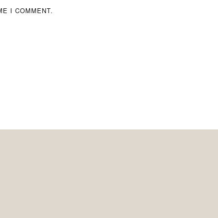
ME I COMMENT.
Pos
navigatio