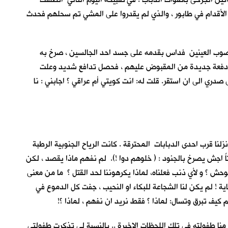
 الأقدام في طابور ، والذي لم يقدروا على المشي تم سحلهم فحدث
معصوب العينين فداس بقدمه على جسد احد الجالسين ، صرخ به
 جاءت دفعة جديدة من المقبوض عليهم ، فحصل تدافع شديد وعلت
صدري الى ان استقر. قلت له: انت كويتي أم عراقي ؟ اجابني : نا
زلنا قرب احدى الدبابات المحترقة . كانت الرياح الجنوبية الرطبة
اً اجش يصرخ بالجنود : ( خلوهم دوا !). لم نفهم ماذا يقصد ، لكن
وحش ؟ و لأي ذنب فعلناه، لماذا يكرهوننا لحد القتل ؟ ما من معنى
ة ! لم يكن لنا الشجاعة للبكاء او النحيب ، جفت كل الدموع في
كيف تبرق وتسال: لماذا ؟ فقط نريد ان نفهم ، لماذا ؟!
منا طفولته في تلك اللحظات الاخيرة .. بالنسبة لي تذكرت طفولتي