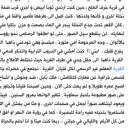
في قرية جرف الملح
، حين كنت ارتدي ثوباً ابيضَ و اجري قرب ضف
نخلة اخرى و كأنها ولدتها . كنت اصل الى طرفها فأصير واقفا في 
. كان القمر تحت جذع النخلة يبحر في الماء بصمت و حزن باكيا عل
لنهايته . لن ينقطع سيل الصور ، حتى لو اطلقوا الرصاص نحو رؤ
بالألوان .. وجه المرحومة أمي متوردٌ ، مبتسمٌ وهي تودعني ذاهبا ا
يفرح قلبك ، ابني !) كنت أمشي في الدروب الترابية واتذكر قدمي 
القرية ذاهبا الى حقل جدي في طرف القرية حيث تختلط الأملاح بال
القرية
المعلم غير الرسمي لكل فتيان القرية . نجتمع في حضرته جال
قصص خرافية عن معارك كلكامش ؛ ملك بابل ؛ ضد وحوش و اشباح العا
اصبح عمره طويلا و لم يمت حتى الان . وحين اصبحنا فتيانا وتجاوز 
على صور مطبوعة بأحبار سماوية , تتغير الوانها بمرور السنين , فيبت
ويعود ليشاهد صُوَراً اجمل في صفحات اخرى ، و منَّا مَن يفشل في ال
فاستمروا بتخيله ففيه راحة للبصيرة ، كما في رؤية ماء النهر او اف
من كل الأيام والليالي في حياتي .. ربما كنت ميتا و انا احلم بال