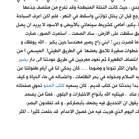
جدي ، حيث كانت النخلة المنبطحة وقد تفرع من منتصف جذعها
جع قبل ان يختل توازني واسقط في النهر ، فلم اكن اعرف السباحة
 ،يكبر، أمامي كشريط سينمائي بالأبيض و الاسود لا يريد ان يصل
بق سقطت على الارض ، ساد الصمت .. استمرت الصور.. صارت
(ما قصرت ربي ! ابني راح يصير مهندسا حين يكبر ، الله يوفقك و
يع . خطوات صغيرة تلاحق بعضها في الطريق الطيني( الميسمي ) من
 انتصاف الظهيرة ثم نعود معرجين في طريق عودتنا الى دار
بصير
الوان اكثر تنوعا و وضوحا …. كان يحكي لنا في أيام طفولتنا عن
لسلام ودخوله في بحر الظلمات ، واغتساله في ماء الحياة و كيف
ن بدا يحدثنا عن كتاب قديم . كان يسميه
كتاب المحو
تحوي صفحاته
 فيبتليه الله بأنواع الاختبارات و البلوى . فمنَّا مَن يصمد
كان يقول ان التحديق فيه يضعف بأبصاركم ، و قد تفقدون البصر.
لك اليوم الذي هربت فيه من فصيل الإعدام قد حلمت كثيرا .. اكثر