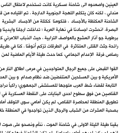
العينين واصعدوه الى شاحنة عسكرية كانت تستخدم لاعتقال الناس في
مندلي ، لكنه كان يتكلم اللهجة الجنوبية الدارجة . تم اقتياده 
الشاحنة المكتظة بالأجساد ، فتكومنا ككتلة من الاجساد البشرية 
البصرة. انحشرت اجسادنا في نهاية العربة ؛ تداخلت ارجلنا وايدينا 
برطوبة جو آذار المشبع بالعواصف الترابية ، حيث الذباب اللامرئي
رائحة جثث القتلى المتناثرة في الطرقات تزكم أُنوفَنا . كنا في طريق
رصاص فرقة الإعدام الجماعي، كما حدث طيلة الأيام الماضية لمن سب
القوا القبض على جميع الرجال المتواجدين في مرمى اطلاق النار من
الأمريكية و بين المسلحين المنتفضين ضد نظام صدام و بين المدني
التابعة لقضاء شط العرب متوجها للمستشفى الجمهوري؛ راكباً درا
القناصين من فوق سطوح احدى البنايات على النقطة العسكرية في ال
تطويق المنطقة لمحاصرة القناص، لم يكن أمامي سوى التوقف أمام ا
بصحبة العشرات من الشباب والرجال الذين تواجدوا في المنطقة خلا
بقينا طيلة الليلة الاولى في شاحنة الموت ، ننأم ونصحو على صوت 
انهم لم يكن لديهم أوامر بإعدامنا . لم تكن الشاحنة فيها مكان للت