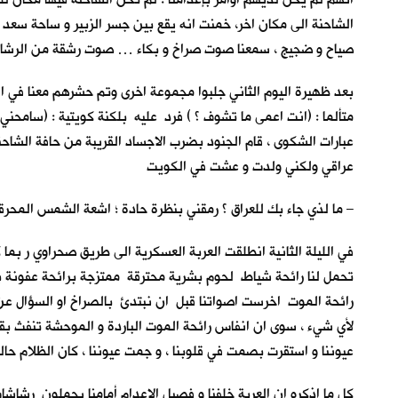
الشاحنة الى مكان اخر، خمنت انه يقع بين جسر الزبير و ساحة سعد 
صياح و ضجيج ، سمعنا صوت صراخ و بكاء … صوت رشقة من الر
بعد ظهيرة اليوم الثاني جلبوا مجموعة اخرى وتم حشرهم معنا في 
متألما : (انت اعمى ما تشوف ؟ ) فرد عليه بلكنة كويتية : (سامحن
عبارات الشكوى ، قام الجنود بضرب الاجساد القريبة من حافة الشاحنة
عراقي ولكني ولدت و عشت في الكويت
– ما لذي جاء بك للعراق ؟ رمقني بنظرة حادة ؛ اشعة الشمس المحر
في الليلة الثانية انطلقت العربة العسكرية الى طريق صحراوي ر بما ك
تحمل لنا رائحة شياط لحوم بشرية محترقة ممتزجة برائحة عفونة براز
رائحة الموت اخرست اصواتنا قبل ان نبتدئ بالصراخ او السؤال عن سب
لأي شيء ، سوى ان انفاس رائحة الموت الباردة و الموحشة تنفث بقوة
عيوننا و استقرت بصمت في قلوبنا ، و جمت عيوننا ، كان الظلام حال
كل ما اذكره ان العربة خلفنا و فصيل الإعدام أمامنا يحملون رشاشا