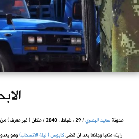
الابح
مدونة
سعيد البصري
/ 29 ، شباط ، 2040 / مكان ( غير معرف ) من ارض الرافدين
رايته متعبا وجائعا بعد ان قضى
كابوس ( ليلة الانسحاب)
وهو يعدو 