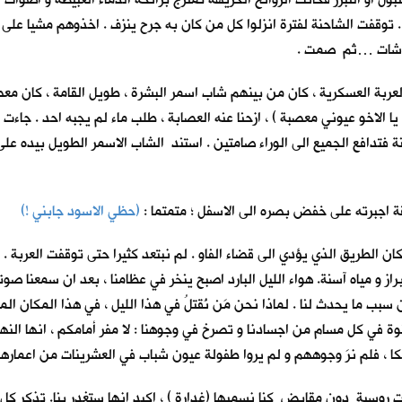
. توقفت الشاحنة لفترة انزلوا كل من كان به جرح ينزف . اخذوهم مشيا على
شاشات …ثم صمت .
العربة العسكرية ، كان من بينهم شاب اسمر البشرة ، طويل القامة ، كان 
ي يا الاخو عيوني معصبة ) ، ازحنا عنه العصابة ، طلب ماء لم يجبه احد .
 فتدافع الجميع الى الوراء صامتين . استند الشاب الاسمر الطويل بيده على 
قة اجبرته على خفض بصره الى الاسفل ؛ متمتما :
(حظي الاسود جابني !)
ان الطريق الذي يؤدي الى قضاء الفاو . لم نبتعد كثيرا حتى توقفت العربة . ن
 و مياه آسنة. هواء الليل البارد اصبح ينخر في عظامنا ، بعد ان سمعنا صوت
ب ما يحدث لنا . لماذا نحن مَن نُقتلُ في هذا الليل ، في هذا المكان الم
 في كل مسام من اجسادنا و تصرخ في وجوهنا : لا مفر أمامكم ، انها النهاي
كا ، فلم نرَ وجوههم و لم يروا طفولة عيون شباب في العشرينات من اعمارهم 
ت روسية دون مقابض كنا نسميها (غدارة ) ، اكيد انها ستغدر بنا. تذكر كل 