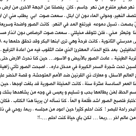
ة نهر صغير متفرع من نهر جاسم ، كان يفصلنا عن الجهة الاخرى من ارض 
منتصف النهير، وحولي الماء دون ان ابتل . سمعت صوت ابي يطلب مني ان ار
يَّ بصمت ، تسيل دموعه فيرتفع المد في النهر. كانت الصور واضحة وسريعة
وسنا وتبعثر مخي ، فلن تتوقف مخيلتي . سمعت صوت الرصاص دون انذار مس
لى مدرستي الثانوية ، كانت فرحةً وهي ترى ابنها البكر وقد تحقق حلمها به ،
الحافيتين بعد خلع الحذاء المهترئ الذي ملت الثقوب فيه من اعادة الترق
تربة الطينية .. عادت الصور بالأبيض و الاسود… حين كنا نحرث الارض حتى
سين تحت شجرة السدر الكبيرة في مدخل داره.. . اصبحت الصور تأتي زاهية ب
لم الاسفل. و معارك ذي القرنين ضد الأمم المتوحشة. و قصة الخضر عليه ا
بنا العمر السادسة عشْرة سنة ، كانت المخيلة الصورية قد بلغت اوجها ، حي
سم الحظ لِمَن يطالعها بحب و تسليم و يعبس في وجه من يشاهدها بشك و عناد ،
اختبار فتصبح الصور اشد ظُلمة و الماً . كنا نسأله ان يرينا هذا الكتاب . ف
ق البحر راحة للبصر ! كنت احلم كثيرا حين اعود من مجلسه . ربما. روحي في ذ
حياة من عالم اخر …ربما … لكن باي حياة كنت احلم ….؟!