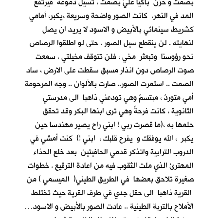
بصمت و حزن باكيا عليَّ بصمت ، تسيل دموعه فيرتفع
المد في النهر. كانت الصور واضحة وسريعة ،يكبر، أمامي
كشريط سينمائي بالأبيض و الاسود لا يريد ان يصل
لنهايته . لن ينقطع سيل الصور ، حتى لو اطلقوا الرصاص
نحو رؤوسنا وتبعثر مخي ، فلن تتوقف مخيلتي . سمعت
صوت الرصاص دون انذار مسبق سقطت على الارض ، ساد
الصمت .. استمرت الصور.. صارت بالألوان .. وجه المرحومة
أمي متوردٌ ، مبتسمٌ وهي تودعني ذاهبا الى مدرستي
الثانوية ، كانت فرحةً وهي ترى ابنها البكر وقد تحقق
حلمها به ،(ما قصرت ربي ! ابني راح يصير مهندسا حين
يكبر ، الله يوفقك و يفرح قلبك ، ابني !) كنت أمشي في
الدروب الترابية واتذكر قدمي الحافيتين بعد خلع الحذاء
المهترئ الذي ملت الثقوب فيه من اعادة الترقيع . خطوات
صغيرة تلاحق بعضها في الطريق الطيني( الميسمي ) من
القرية ذاهبا الى حقل جدي في طرف القرية حيث تختلط
الأملاح بالتربة الطينية .. عادت الصور بالأبيض و الاسود…