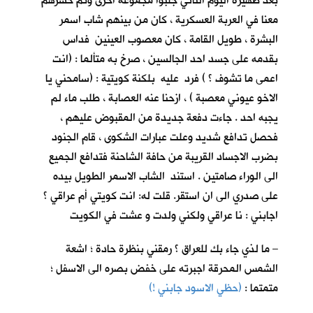
بعد ظهيرة اليوم الثاني جلبوا مجموعة اخرى وتم حشرهم
معنا في العربة العسكرية ، كان من بينهم شاب اسمر
البشرة ، طويل القامة ، كان معصوب العينين فداس
بقدمه على جسد احد الجالسين ، صرخ به متألما : (انت
اعمى ما تشوف ؟ ) فرد عليه بلكنة كويتية : (سامحني يا
الاخو عيوني معصبة ) ، ازحنا عنه العصابة ، طلب ماء لم
يجبه احد . جاءت دفعة جديدة من المقبوض عليهم ،
فحصل تدافع شديد وعلت عبارات الشكوى ، قام الجنود
بضرب الاجساد القريبة من حافة الشاحنة فتدافع الجميع
الى الوراء صامتين . استند الشاب الاسمر الطويل بيده
على صدري الى ان استقر. قلت له: انت كويتي أم عراقي ؟
اجابني : نا عراقي ولكني ولدت و عشت في الكويت
– ما لذي جاء بك للعراق ؟ رمقني بنظرة حادة ؛ اشعة
الشمس المحرقة اجبرته على خفض بصره الى الاسفل ؛
متمتما :
(حظي الاسود جابني !)