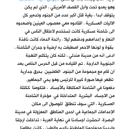
وهو يعدو تحت وابل القصف الأمريكي . الذي لم يكن
يتوقف ابدا ، بغية قتل اكبر عدد من الجنود وتدمير كل
الاليات العسكرية . اقتادوه معي معصوب العينين واصعدوه
الى شاحنة عسكرية كانت تستخدم لاعتقال الناس في
النهار و إعدامهم ودفنهم ليلا . رائحة الدماء كانت نافذة
بقوة و لونها الاحمر اصطبغت به ارضية و جدران الشاحنة .
ادعى انه من مدينة مندلي ، لكنه كان يتكلم اللهجة
الجنوبية الدارجة . تم اقتياده من قبل الحرس الخاص بعد
ان قام مع مجموعة من الجنود الغاضبين بحرق جدارية
تظهر فيها صورة كبيرة للرئيس وهو يحي الجماهير.
دفعونا في الشاحنة المكتظة بالأجساد ، فتكومنا ككتلة
من الاجساد البشرية المتداخلة في مؤخرة الشاحنة
العسكرية . التي سوف تنطلقُ للوصول الى مكان
الإعدامات الجماعية في احدى المناطق المعزولة في مدينة
البصرة. انحشرت اجسادنا في نهاية العربة ؛ تداخلت ارجلنا
وايدينا وجماجمنا الملطخة بالدم والطين . كانت عظامنا