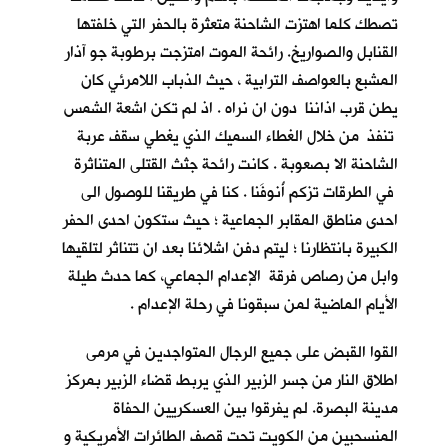
تصطك كلما اهتزت الشاحنة متعثرة بالحفر التي خلفتها
القنابل والصواريخ. رائحة الموت امتزجت برطوبة جو آذار
المشبع بالعواصف الترابية ، حيث الذباب اللامرئي كان
يطن قرب اذاننا دون ان نراه . اذ لم تكن اشعة الشمس
تنفذ من خلال الغطاء السميك الذي يغطي سقف عربة
الشاحنة الا بصعوبة . كانت رائحة جثث القتلى المتناثرة
في الطرقات تزكم أُنوفَنا . كنا في طريقنا للوصول الى
احدى مناطق المقابر الجماعية ؛ حيث ستكون احدى الحفر
الكبيرة بانتظارنا ؛ ليتم دفن اشلائنا بعد ان تتناثر لتلقيها
وابل من رصاص فرقة الإعدام الجماعي، كما حدث طيلة
الأيام الماضية لمن سبقونا في رحلة الإعدام .
القوا القبض على جميع الرجال المتواجدين في مرمى
اطلاق النار من جسر الزبير الذي يربط قضاء الزبير بمركز
مدينة البصرة. لم يفرقوا بين العسكريين الحفاة
المنسحبين من الكويت تحت قصف الطائرات الأمريكية و