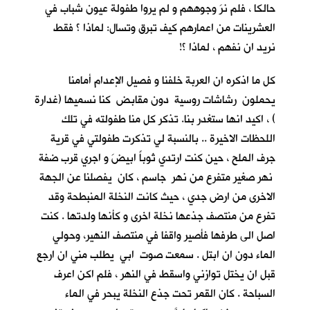
حالكا ، فلم نرَ وجوههم و لم يروا طفولة عيون شباب في
العشرينات من اعمارهم كيف تبرق وتسال: لماذا ؟ فقط
نريد ان نفهم ، لماذا ؟!
كل ما اذكره ان العربة خلفنا و فصيل الإعدام أمامنا
يحملون رشاشات روسية دون مقابض كنا نسميها (غدارة
) ، اكيد انها ستغدر بنا. تذكر كل منا طفولته في تلك
اللحظات الاخيرة .. بالنسبة لي تذكرت طفولتي في قرية
جرف الملح
، حين كنت ارتدي ثوباً ابيضَ و اجري قرب ضفة
نهر صغير متفرع من نهر جاسم ، كان يفصلنا عن الجهة
الاخرى من ارض جدي ، حيث كانت النخلة المنبطحة وقد
تفرع من منتصف جذعها نخلة اخرى و كأنها ولدتها . كنت
اصل الى طرفها فأصير واقفا في منتصف النهير، وحولي
الماء دون ان ابتل . سمعت صوت ابي يطلب مني ان ارجع
قبل ان يختل توازني واسقط في النهر ، فلم اكن اعرف
السباحة . كان القمر تحت جذع النخلة يبحر في الماء