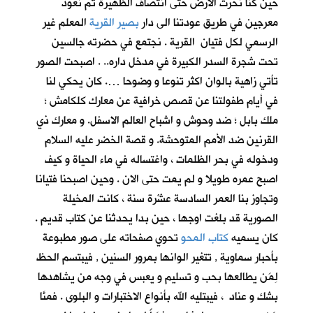
حين كنا نحرث الارض حتى انتصاف الظهيرة ثم نعود
معرجين في طريق عودتنا الى دار
بصير القرية
المعلم غير
الرسمي لكل فتيان القرية . نجتمع في حضرته جالسين
تحت شجرة السدر الكبيرة في مدخل داره.. . اصبحت الصور
تأتي زاهية بالوان اكثر تنوعا و وضوحا …. كان يحكي لنا
في أيام طفولتنا عن قصص خرافية عن معارك كلكامش ؛
ملك بابل ؛ ضد وحوش و اشباح العالم الاسفل. و معارك ذي
القرنين ضد الأمم المتوحشة. و قصة الخضر عليه السلام
ودخوله في بحر الظلمات ، واغتساله في ماء الحياة و كيف
اصبح عمره طويلا و لم يمت حتى الان . وحين اصبحنا فتيانا
وتجاوز بنا العمر السادسة عشْرة سنة ، كانت المخيلة
الصورية قد بلغت اوجها ، حين بدا يحدثنا عن كتاب قديم .
كان يسميه
كتاب المحو
تحوي صفحاته على صور مطبوعة
بأحبار سماوية , تتغير الوانها بمرور السنين , فيبتسم الحظ
لِمَن يطالعها بحب و تسليم و يعبس في وجه من يشاهدها
بشك و عناد ، فيبتليه الله بأنواع الاختبارات و البلوى . فمنَّا