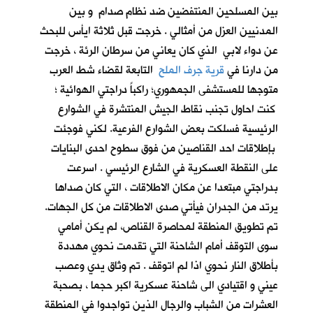
بين المسلحين المنتفضين ضد نظام صدام و بين
المدنيين العزل من أمثالي . خرجت قبل ثلاثة ايأس للبحث
عن دواء لابي الذي كان يعاني من سرطان الرئة ، خرجت
من دارنا في
قرية جرف الملح
التابعة لقضاء شط العرب
متوجها للمستشفى الجمهوري؛ راكباً دراجتي الهوائية ؛
كنت احاول تجنب نقاط الجيش المنتشرة في الشوارع
الرئيسية فسلكت بعض الشوارع الفرعية. لكني فوجئت
بإطلاقات احد القناصين من فوق سطوح احدى البنايات
على النقطة العسكرية في الشارع الرئيسي . اسرعت
بدراجتي مبتعدا عن مكان الاطلاقات ، التي كان صداها
يرتد من الجدران فيأتي صدى الاطلاقات من كل الجهات.
تم تطويق المنطقة لمحاصرة القناص، لم يكن أمامي
سوى التوقف أمام الشاحنة التي تقدمت نحوي مهددة
بأطلاق النار نحوي اذا لم اتوقف . تم وثاق يدي وعصب
عيني و اقتيادي الى شاحنة عسكرية اكبر حجما ، بصحبة
العشرات من الشباب والرجال الذين تواجدوا في المنطقة