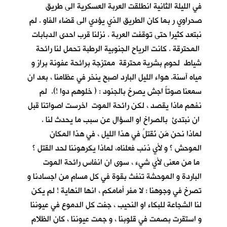
في الليلة الثانية انطلقت العربة العسكرية الى طريق
صحراوي ر بما كان الطريق الذي يؤدي الى قضاء الفاو . لم
نبتعد كثيرا حتى توقفت العربة . نزلنا قرب احدى الدبابات
المحترقة . كانت الرياح الجنوبية الرطبة تحمل لنا رائحة
شياط لحوم بشرية محترقة ممتزجة برائحة عفونة براز و
مياه آسنة. هواء الليل البارد اصبح ينخر في عظامنا ، بعد ان
سمعنا صوتاً اجش يصرخ بالجنود : ( خلوهم دوا !). لم
نفهم ماذا يقصد ، لكن رائحة الموت اخرست اصواتنا قبل
ان نبتدئ بالصراخ او السؤال عن سبب ما يحدث لنا .
لماذا نحن مَن نُقتلُ في هذا الليل ، في هذا المكان
الموحش ؟ و لأي ذنب فعلناه، لماذا يكرهوننا لحد القتل ؟
ما من معنى لأي شيء ، سوى ان انفاس رائحة الموت
الباردة و الموحشة تنفث بقوة في كل مسام من اجسادنا و
تصرخ في وجوهنا : لا مفر أمامكم ، انها النهاية ! لم يكن
لنا الشجاعة للبكاء او النحيب ، جفت كل الدموع في عيوننا
و استقرت بصمت في قلوبنا ، و جمت عيوننا ، كان الظلام