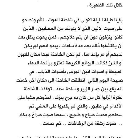
خلال تلك الظهيرة .
بقينا طيلة الليلة الاولى في شاحنة الموت ، ننأم ونصحو
على صوت الانين الذي لا يتوقف من المصابين ، الذين
كانوا ينزفون دون ان يتم علاجهم . فمن يموت ينقل بعد
ان يكتشفوا ذلك بعد عدة ساعات ، يبدو انهم لم يكن
لديهم أوامر بإعدامنا . لم تكن الشاحنة فيها مكان للتبول
او التبرز فكانت الروائح الكريهة تمتزج برائحة الدماء
العبيطة و اصوات انين الجرحى بأصوات الذباب . في
صبيحة اليوم التالي انطلقت الشاحنة الى مكان اخر، خمنت
انه يقع بين جسر الزبير و ساحة سعد . توقفت الشاحنة
لفترة انزلوا كل من كان به جرح ينزف . اخذوهم مشيا على
الأقدام في طابور ، والذي لم يقدروا على المشي تم
سحلهم فحدث صياح و ضجيج ، سمعنا صوت صراخ و بكاء
… صوت رشقة من الرشاشات …ثم صمت .