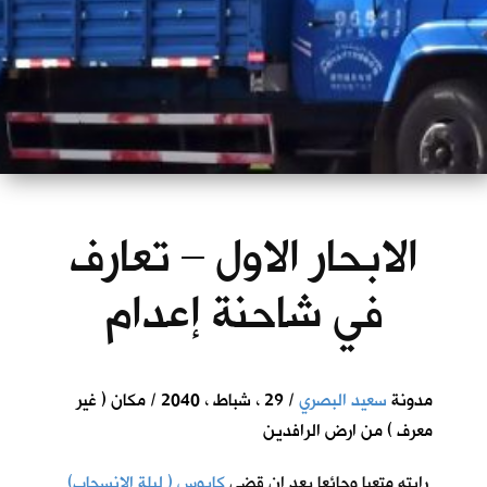
الابحار الاول – تعارف
في شاحنة إعدام
مدونة
سعيد البصري
/ 29 ، شباط ، 2040 / مكان ( غير
معرف ) من ارض الرافدين
رايته متعبا وجائعا بعد ان قضى
كابوس ( ليلة الانسحاب)