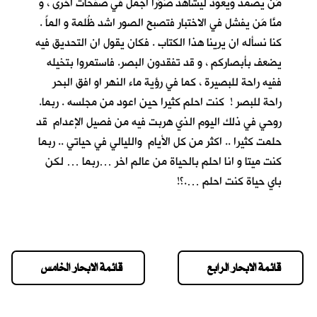
مَن يصمد ويعود ليشاهد صُوَراً اجمل في صفحات اخرى ، و
منَّا مَن يفشل في الاختبار فتصبح الصور اشد ظُلمة و الماً .
كنا نسأله ان يرينا هذا الكتاب . فكان يقول ان التحديق فيه
يضعف بأبصاركم ، و قد تفقدون البصر. فاستمروا بتخيله
ففيه راحة للبصيرة ، كما في رؤية ماء النهر او افق البحر
راحة للبصر ! كنت احلم كثيرا حين اعود من مجلسه . ربما.
روحي في ذلك اليوم الذي هربت فيه من فصيل الإعدام قد
حلمت كثيرا .. اكثر من كل الأيام والليالي في حياتي .. ربما
كنت ميتا و انا احلم بالحياة من عالم اخر …ربما … لكن
باي حياة كنت احلم ….؟!
قائمة الابحار الرابع
قائمة الابحار الخامس