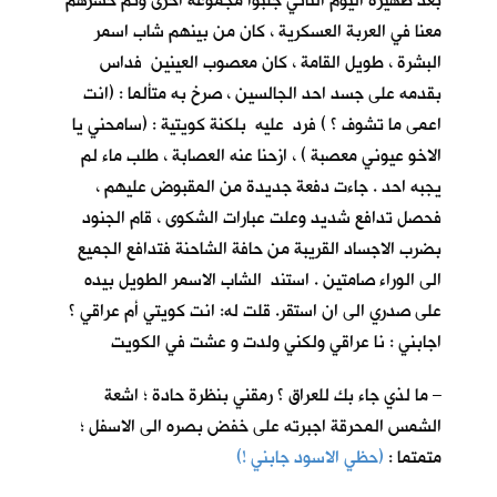
بعد ظهيرة اليوم الثاني جلبوا مجموعة اخرى وتم حشرهم
معنا في العربة العسكرية ، كان من بينهم شاب اسمر
البشرة ، طويل القامة ، كان معصوب العينين فداس
بقدمه على جسد احد الجالسين ، صرخ به متألما : (انت
اعمى ما تشوف ؟ ) فرد عليه بلكنة كويتية : (سامحني يا
الاخو عيوني معصبة ) ، ازحنا عنه العصابة ، طلب ماء لم
يجبه احد . جاءت دفعة جديدة من المقبوض عليهم ،
فحصل تدافع شديد وعلت عبارات الشكوى ، قام الجنود
بضرب الاجساد القريبة من حافة الشاحنة فتدافع الجميع
الى الوراء صامتين . استند الشاب الاسمر الطويل بيده
على صدري الى ان استقر. قلت له: انت كويتي أم عراقي ؟
اجابني : نا عراقي ولكني ولدت و عشت في الكويت
– ما لذي جاء بك للعراق ؟ رمقني بنظرة حادة ؛ اشعة
الشمس المحرقة اجبرته على خفض بصره الى الاسفل ؛
متمتما :
(حظي الاسود جابني !)