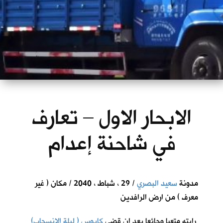
الابحار الاول – تعارف
في شاحنة إعدام
مدونة
سعيد البصري
/ 29 ، شباط ، 2040 / مكان ( غير
معرف ) من ارض الرافدين
رايته متعبا وجائعا بعد ان قضى
كابوس ( ليلة الانسحاب)