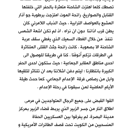
تصطك كلما اهتزت الشاحنة متعثرة بالحفر التي خلفتها
القنابل والصواريخ. رائحة الموت امتزجت برطوبة جو آذار
المشبع بالعواصف الترابية ، حيث الذباب اللامرئي كان
يطن قرب اذاننا دون ان نراه . اذ لم تكن اشعة الشمس
تنفذ من خلال الغطاء السميك الذي يغطي سقف عربة
الشاحنة الا بصعوبة . كانت رائحة جثث القتلى المتناثرة
في الطرقات تزكم أُنوفَنا . كنا في طريقنا للوصول الى
احدى مناطق المقابر الجماعية ؛ حيث ستكون احدى الحفر
الكبيرة بانتظارنا ؛ ليتم دفن اشلائنا بعد ان تتناثر لتلقيها
وابل من رصاص فرقة الإعدام الجماعي، كما حدث طيلة
الأيام الماضية لمن سبقونا في رحلة الإعدام .
القوا القبض على جميع الرجال المتواجدين في مرمى
اطلاق النار من جسر الزبير الذي يربط قضاء الزبير بمركز
مدينة البصرة. لم يفرقوا بين العسكريين الحفاة
المنسحبين من الكويت تحت قصف الطائرات الأمريكية و