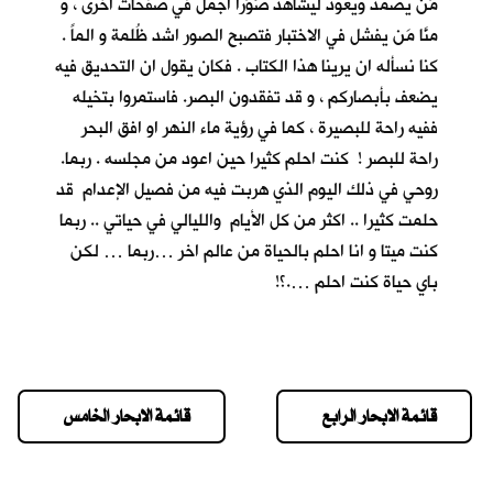
مَن يصمد ويعود ليشاهد صُوَراً اجمل في صفحات اخرى ، و
منَّا مَن يفشل في الاختبار فتصبح الصور اشد ظُلمة و الماً .
كنا نسأله ان يرينا هذا الكتاب . فكان يقول ان التحديق فيه
يضعف بأبصاركم ، و قد تفقدون البصر. فاستمروا بتخيله
ففيه راحة للبصيرة ، كما في رؤية ماء النهر او افق البحر
راحة للبصر ! كنت احلم كثيرا حين اعود من مجلسه . ربما.
روحي في ذلك اليوم الذي هربت فيه من فصيل الإعدام قد
حلمت كثيرا .. اكثر من كل الأيام والليالي في حياتي .. ربما
كنت ميتا و انا احلم بالحياة من عالم اخر …ربما … لكن
باي حياة كنت احلم ….؟!
قائمة الابحار الرابع
قائمة الابحار الخامس