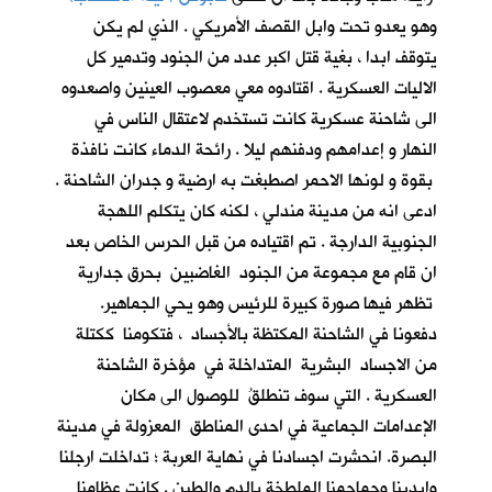
وهو يعدو تحت وابل القصف الأمريكي . الذي لم يكن
يتوقف ابدا ، بغية قتل اكبر عدد من الجنود وتدمير كل
الاليات العسكرية . اقتادوه معي معصوب العينين واصعدوه
الى شاحنة عسكرية كانت تستخدم لاعتقال الناس في
النهار و إعدامهم ودفنهم ليلا . رائحة الدماء كانت نافذة
بقوة و لونها الاحمر اصطبغت به ارضية و جدران الشاحنة .
ادعى انه من مدينة مندلي ، لكنه كان يتكلم اللهجة
الجنوبية الدارجة . تم اقتياده من قبل الحرس الخاص بعد
ان قام مع مجموعة من الجنود الغاضبين بحرق جدارية
تظهر فيها صورة كبيرة للرئيس وهو يحي الجماهير.
دفعونا في الشاحنة المكتظة بالأجساد ، فتكومنا ككتلة
من الاجساد البشرية المتداخلة في مؤخرة الشاحنة
العسكرية . التي سوف تنطلقُ للوصول الى مكان
الإعدامات الجماعية في احدى المناطق المعزولة في مدينة
البصرة. انحشرت اجسادنا في نهاية العربة ؛ تداخلت ارجلنا
وايدينا وجماجمنا الملطخة بالدم والطين . كانت عظامنا