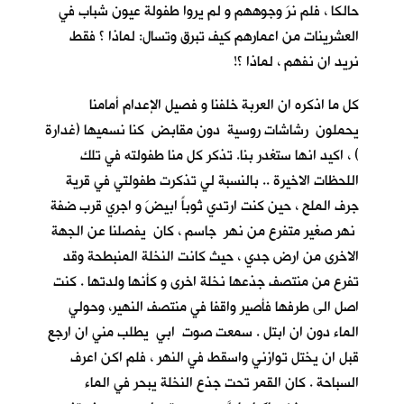
حالكا ، فلم نرَ وجوههم و لم يروا طفولة عيون شباب في
العشرينات من اعمارهم كيف تبرق وتسال: لماذا ؟ فقط
نريد ان نفهم ، لماذا ؟!
كل ما اذكره ان العربة خلفنا و فصيل الإعدام أمامنا
يحملون رشاشات روسية دون مقابض كنا نسميها (غدارة
) ، اكيد انها ستغدر بنا. تذكر كل منا طفولته في تلك
اللحظات الاخيرة .. بالنسبة لي تذكرت طفولتي في قرية
جرف الملح
، حين كنت ارتدي ثوباً ابيضَ و اجري قرب ضفة
نهر صغير متفرع من نهر جاسم ، كان يفصلنا عن الجهة
الاخرى من ارض جدي ، حيث كانت النخلة المنبطحة وقد
تفرع من منتصف جذعها نخلة اخرى و كأنها ولدتها . كنت
اصل الى طرفها فأصير واقفا في منتصف النهير، وحولي
الماء دون ان ابتل . سمعت صوت ابي يطلب مني ان ارجع
قبل ان يختل توازني واسقط في النهر ، فلم اكن اعرف
السباحة . كان القمر تحت جذع النخلة يبحر في الماء