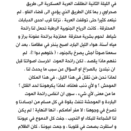
في الليلة الثانية انطلقت العربة العسكرية الى طريق
صحراوي ر بما كان الطريق الذي يؤدي الى قضاء الفاو . لم
نبتعد كثيرا حتى توقفت العربة . نزلنا قرب احدى الدبابات
المحترقة . كانت الرياح الجنوبية الرطبة تحمل لنا رائحة
شياط لحوم بشرية محترقة ممتزجة برائحة عفونة براز و
مياه آسنة. هواء الليل البارد اصبح ينخر في عظامنا ، بعد ان
سمعنا صوتاً اجش يصرخ بالجنود : ( خلوهم دوا !). لم
نفهم ماذا يقصد ، لكن رائحة الموت اخرست اصواتنا قبل
ان نبتدئ بالصراخ او السؤال عن سبب ما يحدث لنا .
لماذا نحن مَن نُقتلُ في هذا الليل ، في هذا المكان
الموحش ؟ و لأي ذنب فعلناه، لماذا يكرهوننا لحد القتل ؟
ما من معنى لأي شيء ، سوى ان انفاس رائحة الموت
الباردة و الموحشة تنفث بقوة في كل مسام من اجسادنا و
تصرخ في وجوهنا : لا مفر أمامكم ، انها النهاية ! لم يكن
لنا الشجاعة للبكاء او النحيب ، جفت كل الدموع في عيوننا
و استقرت بصمت في قلوبنا ، و جمت عيوننا ، كان الظلام