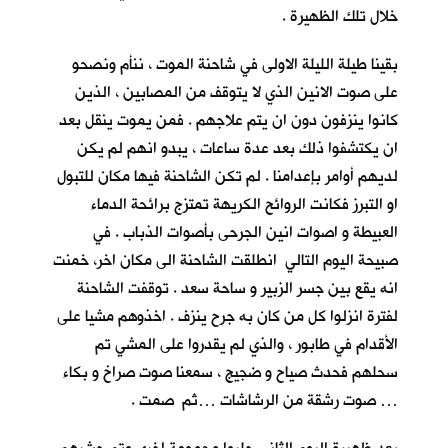
خلال تلك الظهيرة .
بقينا طيلة الليلة الاولى في شاحنة الموت ، ننأم ونصحو
على صوت الانين الذي لا يتوقف من المصابين ، الذين
كانوا ينزفون دون ان يتم علاجهم . فمن يموت ينقل بعد
ان يكتشفوا ذلك بعد عدة ساعات ، يبدو انهم لم يكن
لديهم أوامر بإعدامنا . لم تكن الشاحنة فيها مكان للتبول
او التبرز فكانت الروائح الكريهة تمتزج برائحة الدماء
العبيطة و اصوات انين الجرحى بأصوات الذباب . في
صبيحة اليوم التالي انطلقت الشاحنة الى مكان اخر، خمنت
انه يقع بين جسر الزبير و ساحة سعد . توقفت الشاحنة
لفترة انزلوا كل من كان به جرح ينزف . اخذوهم مشيا على
الأقدام في طابور ، والذي لم يقدروا على المشي تم
سحلهم فحدث صياح و ضجيج ، سمعنا صوت صراخ و بكاء
… صوت رشقة من الرشاشات …ثم صمت .