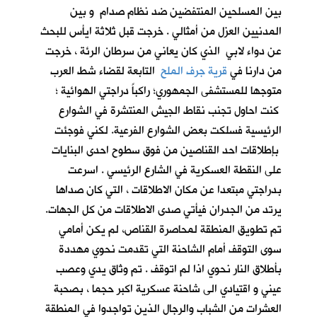
بين المسلحين المنتفضين ضد نظام صدام و بين
المدنيين العزل من أمثالي . خرجت قبل ثلاثة ايأس للبحث
عن دواء لابي الذي كان يعاني من سرطان الرئة ، خرجت
من دارنا في
قرية جرف الملح
التابعة لقضاء شط العرب
متوجها للمستشفى الجمهوري؛ راكباً دراجتي الهوائية ؛
كنت احاول تجنب نقاط الجيش المنتشرة في الشوارع
الرئيسية فسلكت بعض الشوارع الفرعية. لكني فوجئت
بإطلاقات احد القناصين من فوق سطوح احدى البنايات
على النقطة العسكرية في الشارع الرئيسي . اسرعت
بدراجتي مبتعدا عن مكان الاطلاقات ، التي كان صداها
يرتد من الجدران فيأتي صدى الاطلاقات من كل الجهات.
تم تطويق المنطقة لمحاصرة القناص، لم يكن أمامي
سوى التوقف أمام الشاحنة التي تقدمت نحوي مهددة
بأطلاق النار نحوي اذا لم اتوقف . تم وثاق يدي وعصب
عيني و اقتيادي الى شاحنة عسكرية اكبر حجما ، بصحبة
العشرات من الشباب والرجال الذين تواجدوا في المنطقة