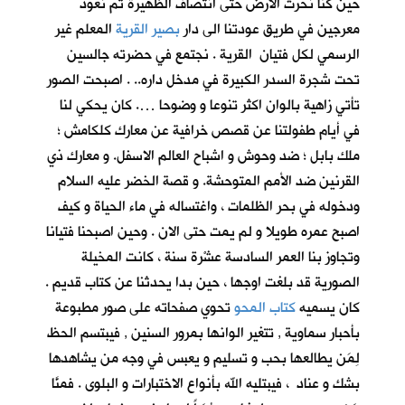
حين كنا نحرث الارض حتى انتصاف الظهيرة ثم نعود
معرجين في طريق عودتنا الى دار
بصير القرية
المعلم غير
الرسمي لكل فتيان القرية . نجتمع في حضرته جالسين
تحت شجرة السدر الكبيرة في مدخل داره.. . اصبحت الصور
تأتي زاهية بالوان اكثر تنوعا و وضوحا …. كان يحكي لنا
في أيام طفولتنا عن قصص خرافية عن معارك كلكامش ؛
ملك بابل ؛ ضد وحوش و اشباح العالم الاسفل. و معارك ذي
القرنين ضد الأمم المتوحشة. و قصة الخضر عليه السلام
ودخوله في بحر الظلمات ، واغتساله في ماء الحياة و كيف
اصبح عمره طويلا و لم يمت حتى الان . وحين اصبحنا فتيانا
وتجاوز بنا العمر السادسة عشْرة سنة ، كانت المخيلة
الصورية قد بلغت اوجها ، حين بدا يحدثنا عن كتاب قديم .
كان يسميه
كتاب المحو
تحوي صفحاته على صور مطبوعة
بأحبار سماوية , تتغير الوانها بمرور السنين , فيبتسم الحظ
لِمَن يطالعها بحب و تسليم و يعبس في وجه من يشاهدها
بشك و عناد ، فيبتليه الله بأنواع الاختبارات و البلوى . فمنَّا