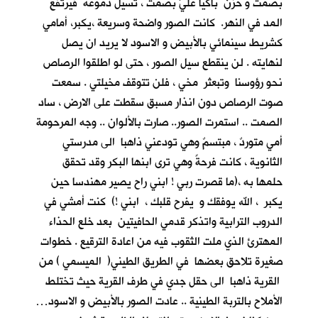
بصمت و حزن باكيا عليَّ بصمت ، تسيل دموعه فيرتفع
المد في النهر. كانت الصور واضحة وسريعة ،يكبر، أمامي
كشريط سينمائي بالأبيض و الاسود لا يريد ان يصل
لنهايته . لن ينقطع سيل الصور ، حتى لو اطلقوا الرصاص
نحو رؤوسنا وتبعثر مخي ، فلن تتوقف مخيلتي . سمعت
صوت الرصاص دون انذار مسبق سقطت على الارض ، ساد
الصمت .. استمرت الصور.. صارت بالألوان .. وجه المرحومة
أمي متوردٌ ، مبتسمٌ وهي تودعني ذاهبا الى مدرستي
الثانوية ، كانت فرحةً وهي ترى ابنها البكر وقد تحقق
حلمها به ،(ما قصرت ربي ! ابني راح يصير مهندسا حين
يكبر ، الله يوفقك و يفرح قلبك ، ابني !) كنت أمشي في
الدروب الترابية واتذكر قدمي الحافيتين بعد خلع الحذاء
المهترئ الذي ملت الثقوب فيه من اعادة الترقيع . خطوات
صغيرة تلاحق بعضها في الطريق الطيني( الميسمي ) من
القرية ذاهبا الى حقل جدي في طرف القرية حيث تختلط
الأملاح بالتربة الطينية .. عادت الصور بالأبيض و الاسود…