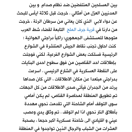
بين المسلحين المنتفضين ضد نظام صدام و بين
المدنيين العزل من أمثالي . خرجت قبل ثلاثة ايأس للبحث
عن دواء لابي الذي كان يعاني من سرطان الرئة ، خرجت
من دارنا في
قرية جرف الملح
التابعة لقضاء شط العرب
متوجها للمستشفى الجمهوري؛ راكباً دراجتي الهوائية ؛
كنت احاول تجنب نقاط الجيش المنتشرة في الشوارع
الرئيسية فسلكت بعض الشوارع الفرعية. لكني فوجئت
بإطلاقات احد القناصين من فوق سطوح احدى البنايات
على النقطة العسكرية في الشارع الرئيسي . اسرعت
بدراجتي مبتعدا عن مكان الاطلاقات ، التي كان صداها
يرتد من الجدران فيأتي صدى الاطلاقات من كل الجهات.
تم تطويق المنطقة لمحاصرة القناص، لم يكن أمامي
سوى التوقف أمام الشاحنة التي تقدمت نحوي مهددة
بأطلاق النار نحوي اذا لم اتوقف . تم وثاق يدي وعصب
عيني و اقتيادي الى شاحنة عسكرية اكبر حجما ، بصحبة
العشرات من الشباب والرجال الذين تواجدوا في المنطقة