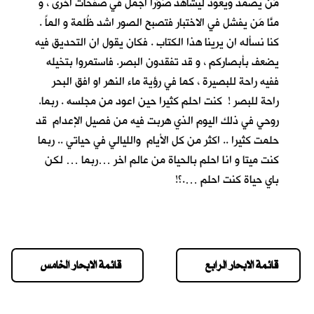
مَن يصمد ويعود ليشاهد صُوَراً اجمل في صفحات اخرى ، و
منَّا مَن يفشل في الاختبار فتصبح الصور اشد ظُلمة و الماً .
كنا نسأله ان يرينا هذا الكتاب . فكان يقول ان التحديق فيه
يضعف بأبصاركم ، و قد تفقدون البصر. فاستمروا بتخيله
ففيه راحة للبصيرة ، كما في رؤية ماء النهر او افق البحر
راحة للبصر ! كنت احلم كثيرا حين اعود من مجلسه . ربما.
روحي في ذلك اليوم الذي هربت فيه من فصيل الإعدام قد
حلمت كثيرا .. اكثر من كل الأيام والليالي في حياتي .. ربما
كنت ميتا و انا احلم بالحياة من عالم اخر …ربما … لكن
باي حياة كنت احلم ….؟!
قائمة الابحار الرابع
قائمة الابحار الخامس