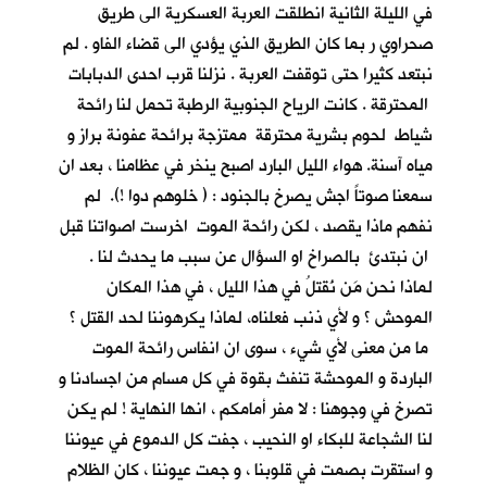
في الليلة الثانية انطلقت العربة العسكرية الى طريق
صحراوي ر بما كان الطريق الذي يؤدي الى قضاء الفاو . لم
نبتعد كثيرا حتى توقفت العربة . نزلنا قرب احدى الدبابات
المحترقة . كانت الرياح الجنوبية الرطبة تحمل لنا رائحة
شياط لحوم بشرية محترقة ممتزجة برائحة عفونة براز و
مياه آسنة. هواء الليل البارد اصبح ينخر في عظامنا ، بعد ان
سمعنا صوتاً اجش يصرخ بالجنود : ( خلوهم دوا !). لم
نفهم ماذا يقصد ، لكن رائحة الموت اخرست اصواتنا قبل
ان نبتدئ بالصراخ او السؤال عن سبب ما يحدث لنا .
لماذا نحن مَن نُقتلُ في هذا الليل ، في هذا المكان
الموحش ؟ و لأي ذنب فعلناه، لماذا يكرهوننا لحد القتل ؟
ما من معنى لأي شيء ، سوى ان انفاس رائحة الموت
الباردة و الموحشة تنفث بقوة في كل مسام من اجسادنا و
تصرخ في وجوهنا : لا مفر أمامكم ، انها النهاية ! لم يكن
لنا الشجاعة للبكاء او النحيب ، جفت كل الدموع في عيوننا
و استقرت بصمت في قلوبنا ، و جمت عيوننا ، كان الظلام