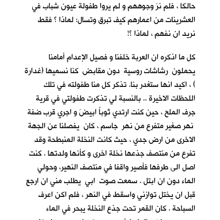
حالكا ، فلم نرَ وجوههم و لم يروا طفولة عيون شباب في
العشرينات من اعمارهم كيف تبرق وتسال: لماذا ؟ فقط
نريد ان نفهم ، لماذا ؟!
كل ما اذكره ان العربة خلفنا و فصيل الإعدام أمامنا
يحملون رشاشات روسية دون مقابض كنا نسميها (غدارة
) ، اكيد انها ستغدر بنا. تذكر كل منا طفولته في تلك
اللحظات الاخيرة .. بالنسبة لي تذكرت طفولتي في قرية
جرف الملح
، حين كنت ارتدي ثوباً ابيضَ و اجري قرب ضفة
نهر صغير متفرع من نهر جاسم ، كان يفصلنا عن الجهة
الاخرى من ارض جدي ، حيث كانت النخلة المنبطحة وقد
تفرع من منتصف جذعها نخلة اخرى و كأنها ولدتها . كنت
اصل الى طرفها فأصير واقفا في منتصف النهير، وحولي
الماء دون ان ابتل . سمعت صوت ابي يطلب مني ان ارجع
قبل ان يختل توازني واسقط في النهر ، فلم اكن اعرف
السباحة . كان القمر تحت جذع النخلة يبحر في الماء