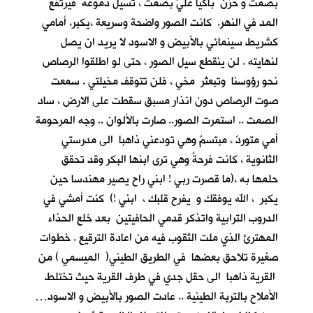
بصمت و حزن باكيا عليَّ بصمت ، تسيل دموعه فيرتفع
المد في النهر. كانت الصور واضحة وسريعة ،يكبر، أمامي
كشريط سينمائي بالأبيض و الاسود لا يريد ان يصل
لنهايته . لن ينقطع سيل الصور ، حتى لو اطلقوا الرصاص
نحو رؤوسنا وتبعثر مخي ، فلن تتوقف مخيلتي . سمعت
صوت الرصاص دون انذار مسبق سقطت على الارض ، ساد
الصمت .. استمرت الصور.. صارت بالألوان .. وجه المرحومة
أمي متوردٌ ، مبتسمٌ وهي تودعني ذاهبا الى مدرستي
الثانوية ، كانت فرحةً وهي ترى ابنها البكر وقد تحقق
حلمها به ،(ما قصرت ربي ! ابني راح يصير مهندسا حين
يكبر ، الله يوفقك و يفرح قلبك ، ابني !) كنت أمشي في
الدروب الترابية واتذكر قدمي الحافيتين بعد خلع الحذاء
المهترئ الذي ملت الثقوب فيه من اعادة الترقيع . خطوات
صغيرة تلاحق بعضها في الطريق الطيني( الميسمي ) من
القرية ذاهبا الى حقل جدي في طرف القرية حيث تختلط
الأملاح بالتربة الطينية .. عادت الصور بالأبيض و الاسود…