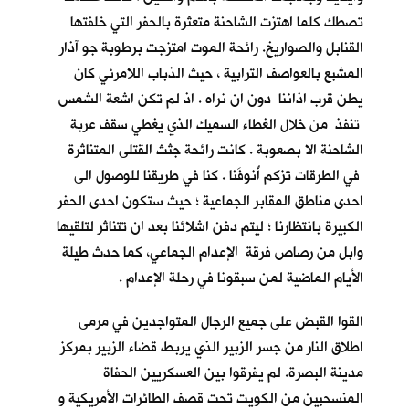
تصطك كلما اهتزت الشاحنة متعثرة بالحفر التي خلفتها
القنابل والصواريخ. رائحة الموت امتزجت برطوبة جو آذار
المشبع بالعواصف الترابية ، حيث الذباب اللامرئي كان
يطن قرب اذاننا دون ان نراه . اذ لم تكن اشعة الشمس
تنفذ من خلال الغطاء السميك الذي يغطي سقف عربة
الشاحنة الا بصعوبة . كانت رائحة جثث القتلى المتناثرة
في الطرقات تزكم أُنوفَنا . كنا في طريقنا للوصول الى
احدى مناطق المقابر الجماعية ؛ حيث ستكون احدى الحفر
الكبيرة بانتظارنا ؛ ليتم دفن اشلائنا بعد ان تتناثر لتلقيها
وابل من رصاص فرقة الإعدام الجماعي، كما حدث طيلة
الأيام الماضية لمن سبقونا في رحلة الإعدام .
القوا القبض على جميع الرجال المتواجدين في مرمى
اطلاق النار من جسر الزبير الذي يربط قضاء الزبير بمركز
مدينة البصرة. لم يفرقوا بين العسكريين الحفاة
المنسحبين من الكويت تحت قصف الطائرات الأمريكية و