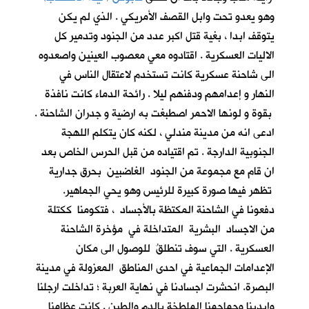
وهو يعدو تحت وابل القصف الأمريكي . الذي لم يكن
يتوقف ابدا ، بغية قتل اكبر عدد من الجنود وتدمير كل
الاليات العسكرية . اقتادوه معي معصوب العينين واصعدوه
الى شاحنة عسكرية كانت تستخدم لاعتقال الناس في
النهار و إعدامهم ودفنهم ليلا . رائحة الدماء كانت نافذة
بقوة و لونها الاحمر اصطبغت به ارضية و جدران الشاحنة .
ادعى انه من مدينة مندلي ، لكنه كان يتكلم اللهجة
الجنوبية الدارجة . تم اقتياده من قبل الحرس الخاص بعد
ان قام مع مجموعة من الجنود الغاضبين بحرق جدارية
تظهر فيها صورة كبيرة للرئيس وهو يحي الجماهير.
دفعونا في الشاحنة المكتظة بالأجساد ، فتكومنا ككتلة
من الاجساد البشرية المتداخلة في مؤخرة الشاحنة
العسكرية . التي سوف تنطلقُ للوصول الى مكان
الإعدامات الجماعية في احدى المناطق المعزولة في مدينة
البصرة. انحشرت اجسادنا في نهاية العربة ؛ تداخلت ارجلنا
وايدينا وجماجمنا الملطخة بالدم والطين . كانت عظامنا