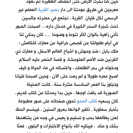
حين كنا نحرث الارض حتى انتصاف الظهيرة ثم نعود
معرجين في طريق عودتنا الى دار
بصير القرية
المعلم غير
الرسمي لكل فتيان القرية . نجتمع في حضرته جالسين
تحت شجرة السدر الكبيرة في مدخل داره.. . اصبحت الصور
تأتي زاهية بالوان اكثر تنوعا و وضوحا …. كان يحكي لنا
في أيام طفولتنا عن قصص خرافية عن معارك كلكامش ؛
ملك بابل ؛ ضد وحوش و اشباح العالم الاسفل. و معارك ذي
القرنين ضد الأمم المتوحشة. و قصة الخضر عليه السلام
ودخوله في بحر الظلمات ، واغتساله في ماء الحياة و كيف
اصبح عمره طويلا و لم يمت حتى الان . وحين اصبحنا فتيانا
وتجاوز بنا العمر السادسة عشْرة سنة ، كانت المخيلة
الصورية قد بلغت اوجها ، حين بدا يحدثنا عن كتاب قديم .
كان يسميه
كتاب المحو
تحوي صفحاته على صور مطبوعة
بأحبار سماوية , تتغير الوانها بمرور السنين , فيبتسم الحظ
لِمَن يطالعها بحب و تسليم و يعبس في وجه من يشاهدها
بشك و عناد ، فيبتليه الله بأنواع الاختبارات و البلوى . فمنَّا