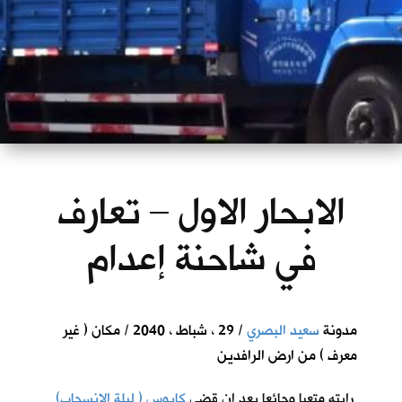
الابحار الاول – تعارف
في شاحنة إعدام
مدونة
سعيد البصري
/ 29 ، شباط ، 2040 / مكان ( غير
معرف ) من ارض الرافدين
رايته متعبا وجائعا بعد ان قضى
كابوس ( ليلة الانسحاب)