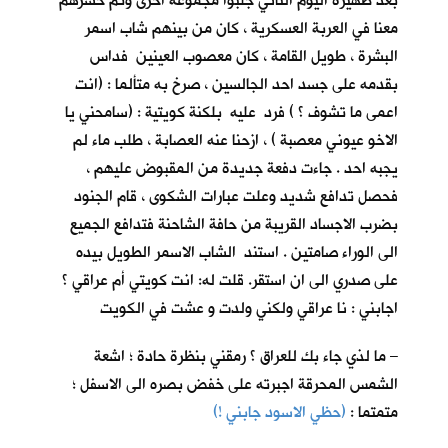
بعد ظهيرة اليوم الثاني جلبوا مجموعة اخرى وتم حشرهم
معنا في العربة العسكرية ، كان من بينهم شاب اسمر
البشرة ، طويل القامة ، كان معصوب العينين فداس
بقدمه على جسد احد الجالسين ، صرخ به متألما : (انت
اعمى ما تشوف ؟ ) فرد عليه بلكنة كويتية : (سامحني يا
الاخو عيوني معصبة ) ، ازحنا عنه العصابة ، طلب ماء لم
يجبه احد . جاءت دفعة جديدة من المقبوض عليهم ،
فحصل تدافع شديد وعلت عبارات الشكوى ، قام الجنود
بضرب الاجساد القريبة من حافة الشاحنة فتدافع الجميع
الى الوراء صامتين . استند الشاب الاسمر الطويل بيده
على صدري الى ان استقر. قلت له: انت كويتي أم عراقي ؟
اجابني : نا عراقي ولكني ولدت و عشت في الكويت
– ما لذي جاء بك للعراق ؟ رمقني بنظرة حادة ؛ اشعة
الشمس المحرقة اجبرته على خفض بصره الى الاسفل ؛
متمتما :
(حظي الاسود جابني !)