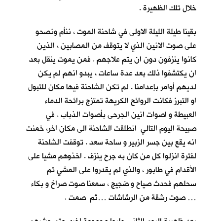
خلال تلك الظهيرة .
بقينا طيلة الليلة الاولى في شاحنة الموت ، ننأم ونصحو
على صوت الانين الذي لا يتوقف من المصابين ، الذين
كانوا ينزفون دون ان يتم علاجهم . فمن يموت ينقل بعد
ان يكتشفوا ذلك بعد عدة ساعات ، يبدو انهم لم يكن
لديهم أوامر بإعدامنا . لم تكن الشاحنة فيها مكان للتبول
او التبرز فكانت الروائح الكريهة تمتزج برائحة الدماء
العبيطة و اصوات انين الجرحى بأصوات الذباب . في
صبيحة اليوم التالي انطلقت الشاحنة الى مكان اخر، خمنت
انه يقع بين جسر الزبير و ساحة سعد . توقفت الشاحنة
لفترة انزلوا كل من كان به جرح ينزف . اخذوهم مشيا على
الأقدام في طابور ، والذي لم يقدروا على المشي تم
سحلهم فحدث صياح و ضجيج ، سمعنا صوت صراخ و بكاء
… صوت رشقة من الرشاشات …ثم صمت .