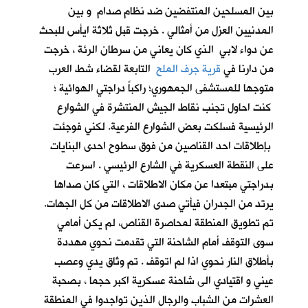
بين المسلحين المنتفضين ضد نظام صدام و بين
المدنيين العزل من أمثالي . خرجت قبل ثلاثة ايأس للبحث
عن دواء لابي الذي كان يعاني من سرطان الرئة ، خرجت
من دارنا في
قرية جرف الملح
التابعة لقضاء شط العرب
متوجها للمستشفى الجمهوري؛ راكباً دراجتي الهوائية ؛
كنت احاول تجنب نقاط الجيش المنتشرة في الشوارع
الرئيسية فسلكت بعض الشوارع الفرعية. لكني فوجئت
بإطلاقات احد القناصين من فوق سطوح احدى البنايات
على النقطة العسكرية في الشارع الرئيسي . اسرعت
بدراجتي مبتعدا عن مكان الاطلاقات ، التي كان صداها
يرتد من الجدران فيأتي صدى الاطلاقات من كل الجهات.
تم تطويق المنطقة لمحاصرة القناص، لم يكن أمامي
سوى التوقف أمام الشاحنة التي تقدمت نحوي مهددة
بأطلاق النار نحوي اذا لم اتوقف . تم وثاق يدي وعصب
عيني و اقتيادي الى شاحنة عسكرية اكبر حجما ، بصحبة
العشرات من الشباب والرجال الذين تواجدوا في المنطقة