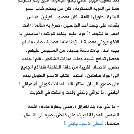
بعد ظهيرة اليوم الثاني جلبوا مجموعة اخرى وتم حشرهم
معنا في العربة العسكرية ، كان من بينهم شاب اسمر
البشرة ، طويل القامة ، كان معصوب العينين فداس
بقدمه على جسد احد الجالسين ، صرخ به متألما : (انت
اعمى ما تشوف ؟ ) فرد عليه بلكنة كويتية : (سامحني يا
الاخو عيوني معصبة ) ، ازحنا عنه العصابة ، طلب ماء لم
يجبه احد . جاءت دفعة جديدة من المقبوض عليهم ،
فحصل تدافع شديد وعلت عبارات الشكوى ، قام الجنود
بضرب الاجساد القريبة من حافة الشاحنة فتدافع الجميع
الى الوراء صامتين . استند الشاب الاسمر الطويل بيده
على صدري الى ان استقر. قلت له: انت كويتي أم عراقي ؟
اجابني : نا عراقي ولكني ولدت و عشت في الكويت
– ما لذي جاء بك للعراق ؟ رمقني بنظرة حادة ؛ اشعة
الشمس المحرقة اجبرته على خفض بصره الى الاسفل ؛
متمتما :
(حظي الاسود جابني !)