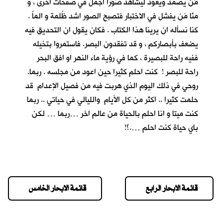
مَن يصمد ويعود ليشاهد صُوَراً اجمل في صفحات اخرى ، و
منَّا مَن يفشل في الاختبار فتصبح الصور اشد ظُلمة و الماً .
كنا نسأله ان يرينا هذا الكتاب . فكان يقول ان التحديق فيه
يضعف بأبصاركم ، و قد تفقدون البصر. فاستمروا بتخيله
ففيه راحة للبصيرة ، كما في رؤية ماء النهر او افق البحر
راحة للبصر ! كنت احلم كثيرا حين اعود من مجلسه . ربما.
روحي في ذلك اليوم الذي هربت فيه من فصيل الإعدام قد
حلمت كثيرا .. اكثر من كل الأيام والليالي في حياتي .. ربما
كنت ميتا و انا احلم بالحياة من عالم اخر …ربما … لكن
باي حياة كنت احلم ….؟!
قائمة الابحار الرابع
قائمة الابحار الخامس