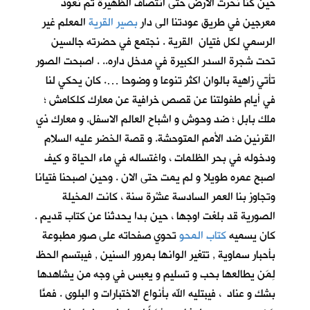
حين كنا نحرث الارض حتى انتصاف الظهيرة ثم نعود
معرجين في طريق عودتنا الى دار
بصير القرية
المعلم غير
الرسمي لكل فتيان القرية . نجتمع في حضرته جالسين
تحت شجرة السدر الكبيرة في مدخل داره.. . اصبحت الصور
تأتي زاهية بالوان اكثر تنوعا و وضوحا …. كان يحكي لنا
في أيام طفولتنا عن قصص خرافية عن معارك كلكامش ؛
ملك بابل ؛ ضد وحوش و اشباح العالم الاسفل. و معارك ذي
القرنين ضد الأمم المتوحشة. و قصة الخضر عليه السلام
ودخوله في بحر الظلمات ، واغتساله في ماء الحياة و كيف
اصبح عمره طويلا و لم يمت حتى الان . وحين اصبحنا فتيانا
وتجاوز بنا العمر السادسة عشْرة سنة ، كانت المخيلة
الصورية قد بلغت اوجها ، حين بدا يحدثنا عن كتاب قديم .
كان يسميه
كتاب المحو
تحوي صفحاته على صور مطبوعة
بأحبار سماوية , تتغير الوانها بمرور السنين , فيبتسم الحظ
لِمَن يطالعها بحب و تسليم و يعبس في وجه من يشاهدها
بشك و عناد ، فيبتليه الله بأنواع الاختبارات و البلوى . فمنَّا