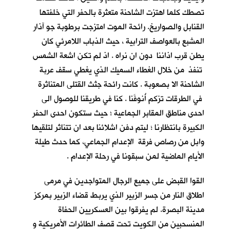
تصطك كلما اهتزت الشاحنة متعثرة بالحفر التي خلفتها
القنابل والصواريخ. رائحة الموت امتزجت برطوبة جو آذار
المشبع بالعواصف الترابية ، حيث الذباب اللامرئي كان
يطن قرب اذاننا دون ان نراه . اذ لم تكن اشعة الشمس
تنفذ من خلال الغطاء السميك الذي يغطي سقف عربة
الشاحنة الا بصعوبة . كانت رائحة جثث القتلى المتناثرة
في الطرقات تزكم أُنوفَنا . كنا في طريقنا للوصول الى
احدى مناطق المقابر الجماعية ؛ حيث ستكون احدى الحفر
الكبيرة بانتظارنا ؛ ليتم دفن اشلائنا بعد ان تتناثر لتلقيها
وابل من رصاص فرقة الإعدام الجماعي، كما حدث طيلة
الأيام الماضية لمن سبقونا في رحلة الإعدام .
القوا القبض على جميع الرجال المتواجدين في مرمى
اطلاق النار من جسر الزبير الذي يربط قضاء الزبير بمركز
مدينة البصرة. لم يفرقوا بين العسكريين الحفاة
المنسحبين من الكويت تحت قصف الطائرات الأمريكية و