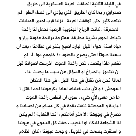
في الليلة الثانية انطلقت العربة العسكرية الى طريق
صحراوي ر بما كان الطريق الذي يؤدي الى قضاء الفاو . لم
نبتعد كثيرا حتى توقفت العربة . نزلنا قرب احدى الدبابات
المحترقة . كانت الرياح الجنوبية الرطبة تحمل لنا رائحة
شياط لحوم بشرية محترقة ممتزجة برائحة عفونة براز و
مياه آسنة. هواء الليل البارد اصبح ينخر في عظامنا ، بعد ان
سمعنا صوتاً اجش يصرخ بالجنود : ( خلوهم دوا !). لم
نفهم ماذا يقصد ، لكن رائحة الموت اخرست اصواتنا قبل
ان نبتدئ بالصراخ او السؤال عن سبب ما يحدث لنا .
لماذا نحن مَن نُقتلُ في هذا الليل ، في هذا المكان
الموحش ؟ و لأي ذنب فعلناه، لماذا يكرهوننا لحد القتل ؟
ما من معنى لأي شيء ، سوى ان انفاس رائحة الموت
الباردة و الموحشة تنفث بقوة في كل مسام من اجسادنا و
تصرخ في وجوهنا : لا مفر أمامكم ، انها النهاية ! لم يكن
لنا الشجاعة للبكاء او النحيب ، جفت كل الدموع في عيوننا
و استقرت بصمت في قلوبنا ، و جمت عيوننا ، كان الظلام