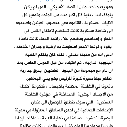
وهو يعدو تحت وابل القصف الأمريكي . الذي لم يكن
يتوقف ابدا ، بغية قتل اكبر عدد من الجنود وتدمير كل
الاليات العسكرية . اقتادوه معي معصوب العينين واصعدوه
الى شاحنة عسكرية كانت تستخدم لاعتقال الناس في
النهار و إعدامهم ودفنهم ليلا . رائحة الدماء كانت نافذة
بقوة و لونها الاحمر اصطبغت به ارضية و جدران الشاحنة .
ادعى انه من مدينة مندلي ، لكنه كان يتكلم اللهجة
الجنوبية الدارجة . تم اقتياده من قبل الحرس الخاص بعد
ان قام مع مجموعة من الجنود الغاضبين بحرق جدارية
تظهر فيها صورة كبيرة للرئيس وهو يحي الجماهير.
دفعونا في الشاحنة المكتظة بالأجساد ، فتكومنا ككتلة
من الاجساد البشرية المتداخلة في مؤخرة الشاحنة
العسكرية . التي سوف تنطلقُ للوصول الى مكان
الإعدامات الجماعية في احدى المناطق المعزولة في مدينة
البصرة. انحشرت اجسادنا في نهاية العربة ؛ تداخلت ارجلنا
وايدينا وجماجمنا الملطخة بالدم والطين . كانت عظامنا