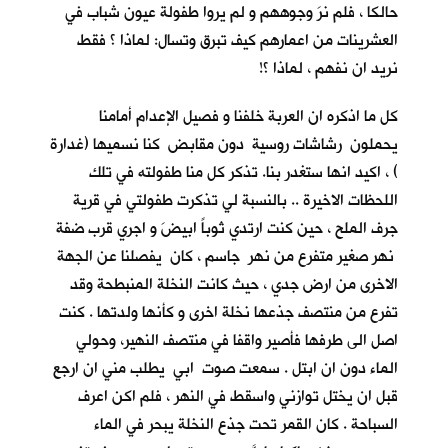
حالكا ، فلم نرَ وجوههم و لم يروا طفولة عيون شباب في
العشرينات من اعمارهم كيف تبرق وتسال: لماذا ؟ فقط
نريد ان نفهم ، لماذا ؟!
كل ما اذكره ان العربة خلفنا و فصيل الإعدام أمامنا
يحملون رشاشات روسية دون مقابض كنا نسميها (غدارة
) ، اكيد انها ستغدر بنا. تذكر كل منا طفولته في تلك
اللحظات الاخيرة .. بالنسبة لي تذكرت طفولتي في قرية
جرف الملح
، حين كنت ارتدي ثوباً ابيضَ و اجري قرب ضفة
نهر صغير متفرع من نهر جاسم ، كان يفصلنا عن الجهة
الاخرى من ارض جدي ، حيث كانت النخلة المنبطحة وقد
تفرع من منتصف جذعها نخلة اخرى و كأنها ولدتها . كنت
اصل الى طرفها فأصير واقفا في منتصف النهير، وحولي
الماء دون ان ابتل . سمعت صوت ابي يطلب مني ان ارجع
قبل ان يختل توازني واسقط في النهر ، فلم اكن اعرف
السباحة . كان القمر تحت جذع النخلة يبحر في الماء