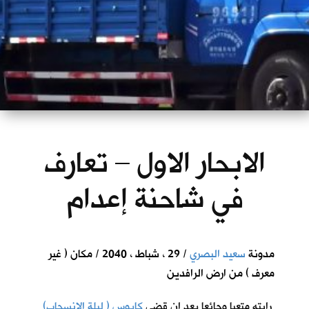
الابحار الاول – تعارف
في شاحنة إعدام
مدونة
سعيد البصري
/ 29 ، شباط ، 2040 / مكان ( غير
معرف ) من ارض الرافدين
رايته متعبا وجائعا بعد ان قضى
كابوس ( ليلة الانسحاب)