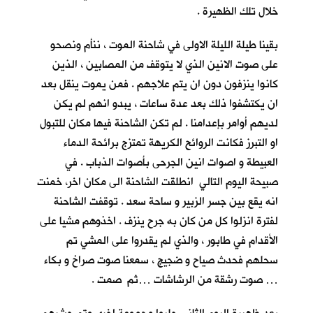
خلال تلك الظهيرة .
بقينا طيلة الليلة الاولى في شاحنة الموت ، ننأم ونصحو
على صوت الانين الذي لا يتوقف من المصابين ، الذين
كانوا ينزفون دون ان يتم علاجهم . فمن يموت ينقل بعد
ان يكتشفوا ذلك بعد عدة ساعات ، يبدو انهم لم يكن
لديهم أوامر بإعدامنا . لم تكن الشاحنة فيها مكان للتبول
او التبرز فكانت الروائح الكريهة تمتزج برائحة الدماء
العبيطة و اصوات انين الجرحى بأصوات الذباب . في
صبيحة اليوم التالي انطلقت الشاحنة الى مكان اخر، خمنت
انه يقع بين جسر الزبير و ساحة سعد . توقفت الشاحنة
لفترة انزلوا كل من كان به جرح ينزف . اخذوهم مشيا على
الأقدام في طابور ، والذي لم يقدروا على المشي تم
سحلهم فحدث صياح و ضجيج ، سمعنا صوت صراخ و بكاء
… صوت رشقة من الرشاشات …ثم صمت .