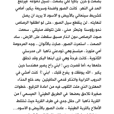
بصمت و حزن باكيا عليَّ بصمت ، تسيل دموعه فيرتفع
المد في النهر. كانت الصور واضحة وسريعة ،يكبر، أمامي
كشريط سينمائي بالأبيض و الاسود لا يريد ان يصل
لنهايته . لن ينقطع سيل الصور ، حتى لو اطلقوا الرصاص
نحو رؤوسنا وتبعثر مخي ، فلن تتوقف مخيلتي . سمعت
صوت الرصاص دون انذار مسبق سقطت على الارض ، ساد
الصمت .. استمرت الصور.. صارت بالألوان .. وجه المرحومة
أمي متوردٌ ، مبتسمٌ وهي تودعني ذاهبا الى مدرستي
الثانوية ، كانت فرحةً وهي ترى ابنها البكر وقد تحقق
حلمها به ،(ما قصرت ربي ! ابني راح يصير مهندسا حين
يكبر ، الله يوفقك و يفرح قلبك ، ابني !) كنت أمشي في
الدروب الترابية واتذكر قدمي الحافيتين بعد خلع الحذاء
المهترئ الذي ملت الثقوب فيه من اعادة الترقيع . خطوات
صغيرة تلاحق بعضها في الطريق الطيني( الميسمي ) من
القرية ذاهبا الى حقل جدي في طرف القرية حيث تختلط
الأملاح بالتربة الطينية .. عادت الصور بالأبيض و الاسود…