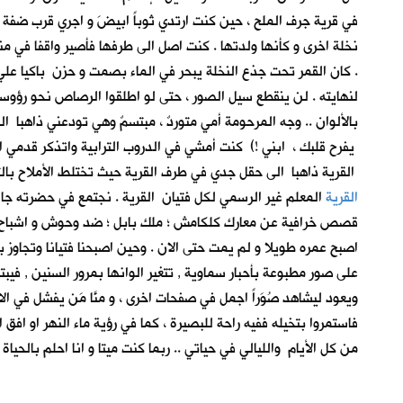
في قرية جرف الملح
، حين كنت ارتدي ثوباً ابيضَ و اجري قرب ضف
نخلة اخرى و كأنها ولدتها . كنت اصل الى طرفها فأصير واقفا في 
. كان القمر تحت جذع النخلة يبحر في الماء بصمت و حزن باكيا عل
لنهايته . لن ينقطع سيل الصور ، حتى لو اطلقوا الرصاص نحو رؤ
بالألوان .. وجه المرحومة أمي متوردٌ ، مبتسمٌ وهي تودعني ذاهبا ا
يفرح قلبك ، ابني !) كنت أمشي في الدروب الترابية واتذكر قدمي 
القرية ذاهبا الى حقل جدي في طرف القرية حيث تختلط الأملاح بال
القرية
المعلم غير الرسمي لكل فتيان القرية . نجتمع في حضرته جال
قصص خرافية عن معارك كلكامش ؛ ملك بابل ؛ ضد وحوش و اشباح العا
اصبح عمره طويلا و لم يمت حتى الان . وحين اصبحنا فتيانا وتجاوز 
على صور مطبوعة بأحبار سماوية , تتغير الوانها بمرور السنين , فيبت
ويعود ليشاهد صُوَراً اجمل في صفحات اخرى ، و منَّا مَن يفشل في ال
فاستمروا بتخيله ففيه راحة للبصيرة ، كما في رؤية ماء النهر او اف
من كل الأيام والليالي في حياتي .. ربما كنت ميتا و انا احلم بال