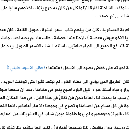
. توقفت الشاحنة لفترة انزلوا كل من كان به جرح ينزف . اخذوهم مشيا على
شاشات …ثم صمت .
العربة العسكرية ، كان من بينهم شاب اسمر البشرة ، طويل القامة ، كان 
ي يا الاخو عيوني معصبة ) ، ازحنا عنه العصابة ، طلب ماء لم يجبه احد .
 فتدافع الجميع الى الوراء صامتين . استند الشاب الاسمر الطويل بيده على 
قة اجبرته على خفض بصره الى الاسفل ؛ متمتما :
(حظي الاسود جابني !)
ان الطريق الذي يؤدي الى قضاء الفاو . لم نبتعد كثيرا حتى توقفت العربة . ن
 و مياه آسنة. هواء الليل البارد اصبح ينخر في عظامنا ، بعد ان سمعنا صوت
ب ما يحدث لنا . لماذا نحن مَن نُقتلُ في هذا الليل ، في هذا المكان الم
 في كل مسام من اجسادنا و تصرخ في وجوهنا : لا مفر أمامكم ، انها النهاي
كا ، فلم نرَ وجوههم و لم يروا طفولة عيون شباب في العشرينات من اعمارهم 
ت روسية دون مقابض كنا نسميها (غدارة ) ، اكيد انها ستغدر بنا. تذكر كل 