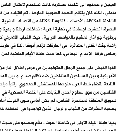
العينين واصعدوه الى شاحنة عسكرية كانت تستخدم لاعتقال الناس في
مندلي ، لكنه كان يتكلم اللهجة الجنوبية الدارجة . تم اقتياده 
الشاحنة المكتظة بالأجساد ، فتكومنا ككتلة من الاجساد البشرية 
البصرة. انحشرت اجسادنا في نهاية العربة ؛ تداخلت ارجلنا وايدينا 
برطوبة جو آذار المشبع بالعواصف الترابية ، حيث الذباب اللامرئي
رائحة جثث القتلى المتناثرة في الطرقات تزكم أُنوفَنا . كنا في طريق
رصاص فرقة الإعدام الجماعي، كما حدث طيلة الأيام الماضية لمن سب
القوا القبض على جميع الرجال المتواجدين في مرمى اطلاق النار من
الأمريكية و بين المسلحين المنتفضين ضد نظام صدام و بين المدني
التابعة لقضاء شط العرب متوجها للمستشفى الجمهوري؛ راكباً درا
القناصين من فوق سطوح احدى البنايات على النقطة العسكرية في ال
تطويق المنطقة لمحاصرة القناص، لم يكن أمامي سوى التوقف أمام ا
بصحبة العشرات من الشباب والرجال الذين تواجدوا في المنطقة خلا
بقينا طيلة الليلة الاولى في شاحنة الموت ، ننأم ونصحو على صوت 
انهم لم يكن لديهم أوامر بإعدامنا . لم تكن الشاحنة فيها مكان للت