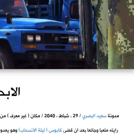
الابح
مدونة
سعيد البصري
/ 29 ، شباط ، 2040 / مكان ( غير معرف ) من ارض الرافدين
رايته متعبا وجائعا بعد ان قضى
كابوس ( ليلة الانسحاب)
وهو يعدو 