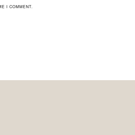
ME I COMMENT.
Pos
navigatio