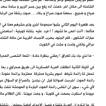
الشاحنة الى مكان اخر، خمنت انه يقع بين جسر الزبير و ساحة سعد 
صياح و ضجيج ، سمعنا صوت صراخ و بكاء … صوت رشقة من الر
بعد ظهيرة اليوم الثاني جلبوا مجموعة اخرى وتم حشرهم معنا في 
متألما : (انت اعمى ما تشوف ؟ ) فرد عليه بلكنة كويتية : (سامحن
عبارات الشكوى ، قام الجنود بضرب الاجساد القريبة من حافة الشاحنة
عراقي ولكني ولدت و عشت في الكويت
– ما لذي جاء بك للعراق ؟ رمقني بنظرة حادة ؛ اشعة الشمس المحر
في الليلة الثانية انطلقت العربة العسكرية الى طريق صحراوي ر بما ك
تحمل لنا رائحة شياط لحوم بشرية محترقة ممتزجة برائحة عفونة براز
رائحة الموت اخرست اصواتنا قبل ان نبتدئ بالصراخ او السؤال عن سب
لأي شيء ، سوى ان انفاس رائحة الموت الباردة و الموحشة تنفث بقوة
عيوننا و استقرت بصمت في قلوبنا ، و جمت عيوننا ، كان الظلام حال
كل ما اذكره ان العربة خلفنا و فصيل الإعدام أمامنا يحملون رشاشا