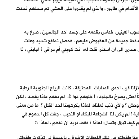
 الأقدام في طابور ، والذي لم يقدروا على المشي تم سحلهم فحدث
معصوب العينين فداس بقدمه على جسد احد الجالسين ، صرخ به
 جاءت دفعة جديدة من المقبوض عليهم ، فحصل تدافع شديد وعلت
صدري الى ان استقر. قلت له: انت كويتي أم عراقي ؟ اجابني : نا
زلنا قرب احدى الدبابات المحترقة . كانت الرياح الجنوبية الرطبة
اً اجش يصرخ بالجنود : ( خلوهم دوا !). لم نفهم ماذا يقصد ، لكن
وحش ؟ و لأي ذنب فعلناه، لماذا يكرهوننا لحد القتل ؟ ما من معنى
ة ! لم يكن لنا الشجاعة للبكاء او النحيب ، جفت كل الدموع في
كيف تبرق وتسال: لماذا ؟ فقط نريد ان نفهم ، لماذا ؟!
منا طفولته في تلك اللحظات الاخيرة .. بالنسبة لي تذكرت طفولتي