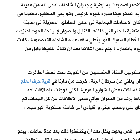
الاحمر اصطبغت به ارضية و جدران الشاحنة . ادعى انه من مدينة
ية تظهر فيها صورة كبيرة للرئيس وهو يحي الجماهير. دفعونا في
ان الإعدامات الجماعية في احدى المناطق المعزولة في مدينة
عثرة بالحفر التي خلفتها القنابل والصواريخ. رائحة الموت امتزجت
 الغطاء السميك الذي يغطي سقف عربة الشاحنة الا بصعوبة . كانت
 بانتظارنا ؛ ليتم دفن اشلائنا بعد ان تتناثر لتلقيها وابل من
 العسكريين الحفاة المنسحبين من الكويت تحت قصف الطائرات
ان يعاني من سرطان الرئة ، خرجت من دارنا في
قرية جرف الملح
ية فسلكت بعض الشوارع الفرعية. لكني فوجئت بإطلاقات احد
اها يرتد من الجدران فيأتي صدى الاطلاقات من كل الجهات. تم
اق يدي وعصب عيني و اقتيادي الى شاحنة عسكرية اكبر حجما ،
جهم . فمن يموت ينقل بعد ان يكتشفوا ذلك بعد عدة ساعات ، يبدو
ت انين الجرحى بأصوات الذباب . في صبيحة اليوم التالي انطلقت