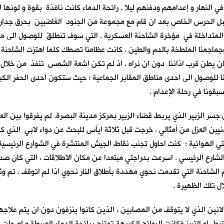
 النهار و إعدامهم ودفنهم ليلا . رائحة الدماء كانت نافذة بقوة و لونها 
من قبل الحرس الخاص بعد ان قام مع مجموعة من الجنود الغاضبين بحرق جدار
المتداخلة في مؤخرة الشاحنة العسكرية . التي سوف تنطلقُ للوصول الى مك
وجماجمنا الملطخة بالدم والطين . كانت عظامنا تصطك كلما اهتزت الشاحنة مت
 كان يطن قرب اذاننا دون ان نراه . اذ لم تكن اشعة الشمس تنفذ من خلال
نا للوصول الى احدى مناطق المقابر الجماعية ؛ حيث ستكون احدى الحفر الكبيرة
قونا في رحلة الإعدام .
 جسر الزبير الذي يربط قضاء الزبير بمركز مدينة البصرة. لم يفرقوا بين
ين العزل من أمثالي . خرجت قبل ثلاثة ايأس للبحث عن دواء لابي الذي ك
جتي الهوائية ؛ كنت احاول تجنب نقاط الجيش المنتشرة في الشوارع الرئيس
شارع الرئيسي . اسرعت بدراجتي مبتعدا عن مكان الاطلاقات ، التي كان صد
لشاحنة التي تقدمت نحوي مهددة بأطلاق النار نحوي اذا لم اتوقف . تم وث
ل تلك الظهيرة .
الانين الذي لا يتوقف من المصابين ، الذين كانوا ينزفون دون ان يتم علا
بول او التبرز فكانت الروائح الكريهة تمتزج برائحة الدماء العبيطة و اصوا