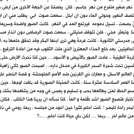
ة نهر صغير متفرع من نهر جاسم ، كان يفصلنا عن الجهة الاخرى من ارض 
منتصف النهير، وحولي الماء دون ان ابتل . سمعت صوت ابي يطلب مني ان ار
يَّ بصمت ، تسيل دموعه فيرتفع المد في النهر. كانت الصور واضحة وسريعة
وسنا وتبعثر مخي ، فلن تتوقف مخيلتي . سمعت صوت الرصاص دون انذار مس
لى مدرستي الثانوية ، كانت فرحةً وهي ترى ابنها البكر وقد تحقق حلمها به ،
الحافيتين بعد خلع الحذاء المهترئ الذي ملت الثقوب فيه من اعادة الترق
تربة الطينية .. عادت الصور بالأبيض و الاسود… حين كنا نحرث الارض حتى
سين تحت شجرة السدر الكبيرة في مدخل داره.. . اصبحت الصور تأتي زاهية ب
لم الاسفل. و معارك ذي القرنين ضد الأمم المتوحشة. و قصة الخضر عليه ا
بنا العمر السادسة عشْرة سنة ، كانت المخيلة الصورية قد بلغت اوجها ، حي
سم الحظ لِمَن يطالعها بحب و تسليم و يعبس في وجه من يشاهدها بشك و عناد ،
اختبار فتصبح الصور اشد ظُلمة و الماً . كنا نسأله ان يرينا هذا الكتاب . ف
ق البحر راحة للبصر ! كنت احلم كثيرا حين اعود من مجلسه . ربما. روحي في ذ
حياة من عالم اخر …ربما … لكن باي حياة كنت احلم ….؟!