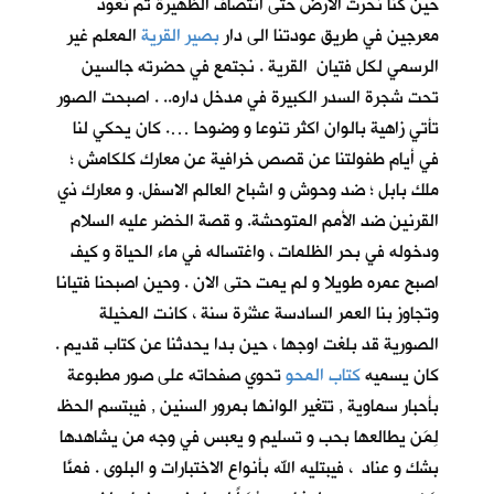
حين كنا نحرث الارض حتى انتصاف الظهيرة ثم نعود
معرجين في طريق عودتنا الى دار
بصير القرية
المعلم غير
الرسمي لكل فتيان القرية . نجتمع في حضرته جالسين
تحت شجرة السدر الكبيرة في مدخل داره.. . اصبحت الصور
تأتي زاهية بالوان اكثر تنوعا و وضوحا …. كان يحكي لنا
في أيام طفولتنا عن قصص خرافية عن معارك كلكامش ؛
ملك بابل ؛ ضد وحوش و اشباح العالم الاسفل. و معارك ذي
القرنين ضد الأمم المتوحشة. و قصة الخضر عليه السلام
ودخوله في بحر الظلمات ، واغتساله في ماء الحياة و كيف
اصبح عمره طويلا و لم يمت حتى الان . وحين اصبحنا فتيانا
وتجاوز بنا العمر السادسة عشْرة سنة ، كانت المخيلة
الصورية قد بلغت اوجها ، حين بدا يحدثنا عن كتاب قديم .
كان يسميه
كتاب المحو
تحوي صفحاته على صور مطبوعة
بأحبار سماوية , تتغير الوانها بمرور السنين , فيبتسم الحظ
لِمَن يطالعها بحب و تسليم و يعبس في وجه من يشاهدها
بشك و عناد ، فيبتليه الله بأنواع الاختبارات و البلوى . فمنَّا