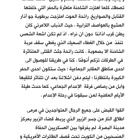
تصطك كلما اهتزت الشاحنة متعثرة بالحفر التي خلفتها
القنابل والصواريخ. رائحة الموت امتزجت برطوبة جو آذار
المشبع بالعواصف الترابية ، حيث الذباب اللامرئي كان
يطن قرب اذاننا دون ان نراه . اذ لم تكن اشعة الشمس
تنفذ من خلال الغطاء السميك الذي يغطي سقف عربة
الشاحنة الا بصعوبة . كانت رائحة جثث القتلى المتناثرة
في الطرقات تزكم أُنوفَنا . كنا في طريقنا للوصول الى
احدى مناطق المقابر الجماعية ؛ حيث ستكون احدى الحفر
الكبيرة بانتظارنا ؛ ليتم دفن اشلائنا بعد ان تتناثر لتلقيها
وابل من رصاص فرقة الإعدام الجماعي، كما حدث طيلة
الأيام الماضية لمن سبقونا في رحلة الإعدام .
القوا القبض على جميع الرجال المتواجدين في مرمى
اطلاق النار من جسر الزبير الذي يربط قضاء الزبير بمركز
مدينة البصرة. لم يفرقوا بين العسكريين الحفاة
المنسحبين من الكويت تحت قصف الطائرات الأمريكية و