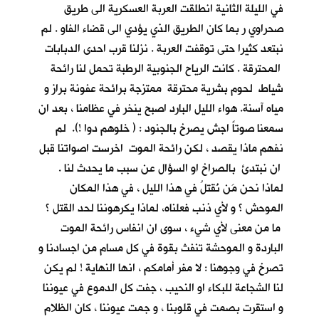
في الليلة الثانية انطلقت العربة العسكرية الى طريق
صحراوي ر بما كان الطريق الذي يؤدي الى قضاء الفاو . لم
نبتعد كثيرا حتى توقفت العربة . نزلنا قرب احدى الدبابات
المحترقة . كانت الرياح الجنوبية الرطبة تحمل لنا رائحة
شياط لحوم بشرية محترقة ممتزجة برائحة عفونة براز و
مياه آسنة. هواء الليل البارد اصبح ينخر في عظامنا ، بعد ان
سمعنا صوتاً اجش يصرخ بالجنود : ( خلوهم دوا !). لم
نفهم ماذا يقصد ، لكن رائحة الموت اخرست اصواتنا قبل
ان نبتدئ بالصراخ او السؤال عن سبب ما يحدث لنا .
لماذا نحن مَن نُقتلُ في هذا الليل ، في هذا المكان
الموحش ؟ و لأي ذنب فعلناه، لماذا يكرهوننا لحد القتل ؟
ما من معنى لأي شيء ، سوى ان انفاس رائحة الموت
الباردة و الموحشة تنفث بقوة في كل مسام من اجسادنا و
تصرخ في وجوهنا : لا مفر أمامكم ، انها النهاية ! لم يكن
لنا الشجاعة للبكاء او النحيب ، جفت كل الدموع في عيوننا
و استقرت بصمت في قلوبنا ، و جمت عيوننا ، كان الظلام