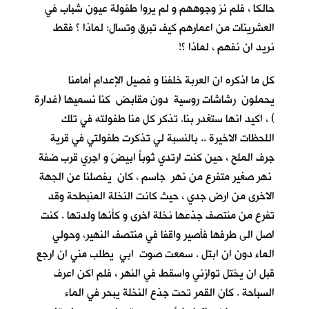
حالكا ، فلم نرَ وجوههم و لم يروا طفولة عيون شباب في
العشرينات من اعمارهم كيف تبرق وتسال: لماذا ؟ فقط
نريد ان نفهم ، لماذا ؟!
كل ما اذكره ان العربة خلفنا و فصيل الإعدام أمامنا
يحملون رشاشات روسية دون مقابض كنا نسميها (غدارة
) ، اكيد انها ستغدر بنا. تذكر كل منا طفولته في تلك
اللحظات الاخيرة .. بالنسبة لي تذكرت طفولتي في قرية
جرف الملح
، حين كنت ارتدي ثوباً ابيضَ و اجري قرب ضفة
نهر صغير متفرع من نهر جاسم ، كان يفصلنا عن الجهة
الاخرى من ارض جدي ، حيث كانت النخلة المنبطحة وقد
تفرع من منتصف جذعها نخلة اخرى و كأنها ولدتها . كنت
اصل الى طرفها فأصير واقفا في منتصف النهير، وحولي
الماء دون ان ابتل . سمعت صوت ابي يطلب مني ان ارجع
قبل ان يختل توازني واسقط في النهر ، فلم اكن اعرف
السباحة . كان القمر تحت جذع النخلة يبحر في الماء