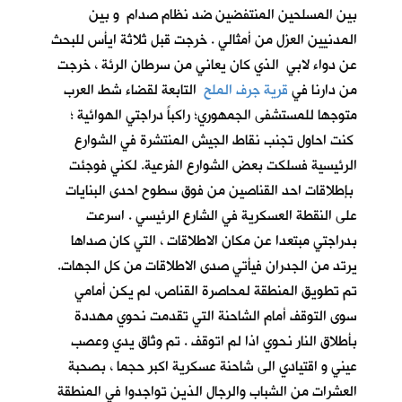
بين المسلحين المنتفضين ضد نظام صدام و بين
المدنيين العزل من أمثالي . خرجت قبل ثلاثة ايأس للبحث
عن دواء لابي الذي كان يعاني من سرطان الرئة ، خرجت
من دارنا في
قرية جرف الملح
التابعة لقضاء شط العرب
متوجها للمستشفى الجمهوري؛ راكباً دراجتي الهوائية ؛
كنت احاول تجنب نقاط الجيش المنتشرة في الشوارع
الرئيسية فسلكت بعض الشوارع الفرعية. لكني فوجئت
بإطلاقات احد القناصين من فوق سطوح احدى البنايات
على النقطة العسكرية في الشارع الرئيسي . اسرعت
بدراجتي مبتعدا عن مكان الاطلاقات ، التي كان صداها
يرتد من الجدران فيأتي صدى الاطلاقات من كل الجهات.
تم تطويق المنطقة لمحاصرة القناص، لم يكن أمامي
سوى التوقف أمام الشاحنة التي تقدمت نحوي مهددة
بأطلاق النار نحوي اذا لم اتوقف . تم وثاق يدي وعصب
عيني و اقتيادي الى شاحنة عسكرية اكبر حجما ، بصحبة
العشرات من الشباب والرجال الذين تواجدوا في المنطقة