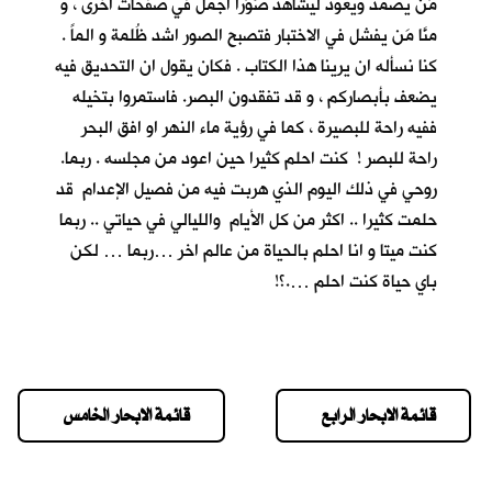
مَن يصمد ويعود ليشاهد صُوَراً اجمل في صفحات اخرى ، و
منَّا مَن يفشل في الاختبار فتصبح الصور اشد ظُلمة و الماً .
كنا نسأله ان يرينا هذا الكتاب . فكان يقول ان التحديق فيه
يضعف بأبصاركم ، و قد تفقدون البصر. فاستمروا بتخيله
ففيه راحة للبصيرة ، كما في رؤية ماء النهر او افق البحر
راحة للبصر ! كنت احلم كثيرا حين اعود من مجلسه . ربما.
روحي في ذلك اليوم الذي هربت فيه من فصيل الإعدام قد
حلمت كثيرا .. اكثر من كل الأيام والليالي في حياتي .. ربما
كنت ميتا و انا احلم بالحياة من عالم اخر …ربما … لكن
باي حياة كنت احلم ….؟!
قائمة الابحار الرابع
قائمة الابحار الخامس