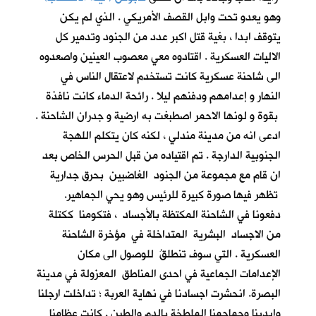
وهو يعدو تحت وابل القصف الأمريكي . الذي لم يكن
يتوقف ابدا ، بغية قتل اكبر عدد من الجنود وتدمير كل
الاليات العسكرية . اقتادوه معي معصوب العينين واصعدوه
الى شاحنة عسكرية كانت تستخدم لاعتقال الناس في
النهار و إعدامهم ودفنهم ليلا . رائحة الدماء كانت نافذة
بقوة و لونها الاحمر اصطبغت به ارضية و جدران الشاحنة .
ادعى انه من مدينة مندلي ، لكنه كان يتكلم اللهجة
الجنوبية الدارجة . تم اقتياده من قبل الحرس الخاص بعد
ان قام مع مجموعة من الجنود الغاضبين بحرق جدارية
تظهر فيها صورة كبيرة للرئيس وهو يحي الجماهير.
دفعونا في الشاحنة المكتظة بالأجساد ، فتكومنا ككتلة
من الاجساد البشرية المتداخلة في مؤخرة الشاحنة
العسكرية . التي سوف تنطلقُ للوصول الى مكان
الإعدامات الجماعية في احدى المناطق المعزولة في مدينة
البصرة. انحشرت اجسادنا في نهاية العربة ؛ تداخلت ارجلنا
وايدينا وجماجمنا الملطخة بالدم والطين . كانت عظامنا