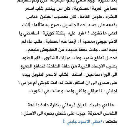
بعد ظهيرة اليوم الثاني جلبوا مجموعة اخرى وتم حشرهم
معنا في العربة العسكرية ، كان من بينهم شاب اسمر
البشرة ، طويل القامة ، كان معصوب العينين فداس
بقدمه على جسد احد الجالسين ، صرخ به متألما : (انت
اعمى ما تشوف ؟ ) فرد عليه بلكنة كويتية : (سامحني يا
الاخو عيوني معصبة ) ، ازحنا عنه العصابة ، طلب ماء لم
يجبه احد . جاءت دفعة جديدة من المقبوض عليهم ،
فحصل تدافع شديد وعلت عبارات الشكوى ، قام الجنود
بضرب الاجساد القريبة من حافة الشاحنة فتدافع الجميع
الى الوراء صامتين . استند الشاب الاسمر الطويل بيده
على صدري الى ان استقر. قلت له: انت كويتي أم عراقي ؟
اجابني : نا عراقي ولكني ولدت و عشت في الكويت
– ما لذي جاء بك للعراق ؟ رمقني بنظرة حادة ؛ اشعة
الشمس المحرقة اجبرته على خفض بصره الى الاسفل ؛
متمتما :
(حظي الاسود جابني !)