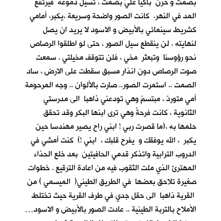
بصمت و حزن باكيا عليَّ بصمت ، تسيل دموعه فيرتفع
المد في النهر. كانت الصور واضحة وسريعة ،يكبر، أمامي
كشريط سينمائي بالأبيض و الاسود لا يريد ان يصل
لنهايته . لن ينقطع سيل الصور ، حتى لو اطلقوا الرصاص
نحو رؤوسنا وتبعثر مخي ، فلن تتوقف مخيلتي . سمعت
صوت الرصاص دون انذار مسبق سقطت على الارض ، ساد
الصمت .. استمرت الصور.. صارت بالألوان .. وجه المرحومة
أمي متوردٌ ، مبتسمٌ وهي تودعني ذاهبا الى مدرستي
الثانوية ، كانت فرحةً وهي ترى ابنها البكر وقد تحقق
حلمها به ،(ما قصرت ربي ! ابني راح يصير مهندسا حين
يكبر ، الله يوفقك و يفرح قلبك ، ابني !) كنت أمشي في
الدروب الترابية واتذكر قدمي الحافيتين بعد خلع الحذاء
المهترئ الذي ملت الثقوب فيه من اعادة الترقيع . خطوات
صغيرة تلاحق بعضها في الطريق الطيني( الميسمي ) من
القرية ذاهبا الى حقل جدي في طرف القرية حيث تختلط
الأملاح بالتربة الطينية .. عادت الصور بالأبيض و الاسود…