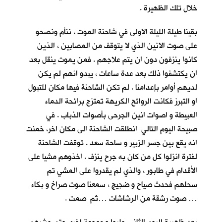
خلال تلك الظهيرة .
بقينا طيلة الليلة الاولى في شاحنة الموت ، ننأم ونصحو
على صوت الانين الذي لا يتوقف من المصابين ، الذين
كانوا ينزفون دون ان يتم علاجهم . فمن يموت ينقل بعد
ان يكتشفوا ذلك بعد عدة ساعات ، يبدو انهم لم يكن
لديهم أوامر بإعدامنا . لم تكن الشاحنة فيها مكان للتبول
او التبرز فكانت الروائح الكريهة تمتزج برائحة الدماء
العبيطة و اصوات انين الجرحى بأصوات الذباب . في
صبيحة اليوم التالي انطلقت الشاحنة الى مكان اخر، خمنت
انه يقع بين جسر الزبير و ساحة سعد . توقفت الشاحنة
لفترة انزلوا كل من كان به جرح ينزف . اخذوهم مشيا على
الأقدام في طابور ، والذي لم يقدروا على المشي تم
سحلهم فحدث صياح و ضجيج ، سمعنا صوت صراخ و بكاء
… صوت رشقة من الرشاشات …ثم صمت .