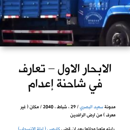
الابحار الاول – تعارف
في شاحنة إعدام
مدونة
سعيد البصري
/ 29 ، شباط ، 2040 / مكان ( غير
معرف ) من ارض الرافدين
رايته متعبا وجائعا بعد ان قضى
كابوس ( ليلة الانسحاب)