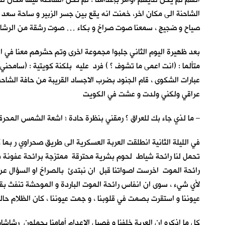
الشاحنة الى مكان اخر، خمنت انه يقع بين جسر الزبير و ساحة سعد 
صياح و ضجيج ، سمعنا صوت صراخ و بكاء … صوت رشقة من الر
بعد ظهيرة اليوم الثاني جلبوا مجموعة اخرى وتم حشرهم معنا في 
متألما : (انت اعمى ما تشوف ؟ ) فرد عليه بلكنة كويتية : (سامحن
عبارات الشكوى ، قام الجنود بضرب الاجساد القريبة من حافة الشاحنة
عراقي ولكني ولدت و عشت في الكويت
– ما لذي جاء بك للعراق ؟ رمقني بنظرة حادة ؛ اشعة الشمس المحر
في الليلة الثانية انطلقت العربة العسكرية الى طريق صحراوي ر بما ك
تحمل لنا رائحة شياط لحوم بشرية محترقة ممتزجة برائحة عفونة براز
رائحة الموت اخرست اصواتنا قبل ان نبتدئ بالصراخ او السؤال عن سب
لأي شيء ، سوى ان انفاس رائحة الموت الباردة و الموحشة تنفث بقوة
عيوننا و استقرت بصمت في قلوبنا ، و جمت عيوننا ، كان الظلام حال
كل ما اذكره ان العربة خلفنا و فصيل الإعدام أمامنا يحملون رشاشا