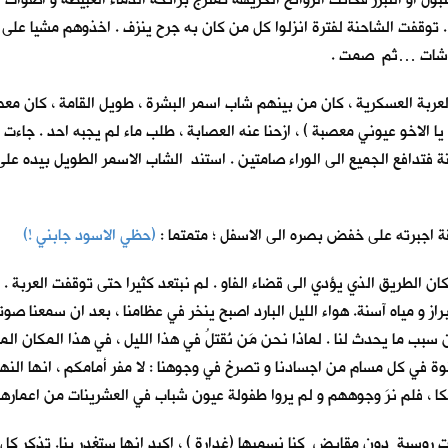
. توقفت الشاحنة لفترة انزلوا كل من كان به جرح ينزف . اخذوهم مشيا على
شاشات …ثم صمت .
العربة العسكرية ، كان من بينهم شاب اسمر البشرة ، طويل القامة ، كان 
ي يا الاخو عيوني معصبة ) ، ازحنا عنه العصابة ، طلب ماء لم يجبه احد .
 فتدافع الجميع الى الوراء صامتين . استند الشاب الاسمر الطويل بيده على 
قة اجبرته على خفض بصره الى الاسفل ؛ متمتما :
(حظي الاسود جابني !)
ان الطريق الذي يؤدي الى قضاء الفاو . لم نبتعد كثيرا حتى توقفت العربة . ن
 و مياه آسنة. هواء الليل البارد اصبح ينخر في عظامنا ، بعد ان سمعنا صوت
ب ما يحدث لنا . لماذا نحن مَن نُقتلُ في هذا الليل ، في هذا المكان الم
 في كل مسام من اجسادنا و تصرخ في وجوهنا : لا مفر أمامكم ، انها النهاي
كا ، فلم نرَ وجوههم و لم يروا طفولة عيون شباب في العشرينات من اعمارهم 
ت روسية دون مقابض كنا نسميها (غدارة ) ، اكيد انها ستغدر بنا. تذكر كل 