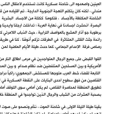
العينين واصعدوه الى شاحنة عسكرية كانت تستخدم لاعتقال الناس في
مندلي ، لكنه كان يتكلم اللهجة الجنوبية الدارجة . تم اقتياده 
الشاحنة المكتظة بالأجساد ، فتكومنا ككتلة من الاجساد البشرية 
البصرة. انحشرت اجسادنا في نهاية العربة ؛ تداخلت ارجلنا وايدينا 
برطوبة جو آذار المشبع بالعواصف الترابية ، حيث الذباب اللامرئي
رائحة جثث القتلى المتناثرة في الطرقات تزكم أُنوفَنا . كنا في طريق
رصاص فرقة الإعدام الجماعي، كما حدث طيلة الأيام الماضية لمن سب
القوا القبض على جميع الرجال المتواجدين في مرمى اطلاق النار من
الأمريكية و بين المسلحين المنتفضين ضد نظام صدام و بين المدني
التابعة لقضاء شط العرب متوجها للمستشفى الجمهوري؛ راكباً درا
القناصين من فوق سطوح احدى البنايات على النقطة العسكرية في ال
تطويق المنطقة لمحاصرة القناص، لم يكن أمامي سوى التوقف أمام ا
بصحبة العشرات من الشباب والرجال الذين تواجدوا في المنطقة خلا
بقينا طيلة الليلة الاولى في شاحنة الموت ، ننأم ونصحو على صوت 
انهم لم يكن لديهم أوامر بإعدامنا . لم تكن الشاحنة فيها مكان للت