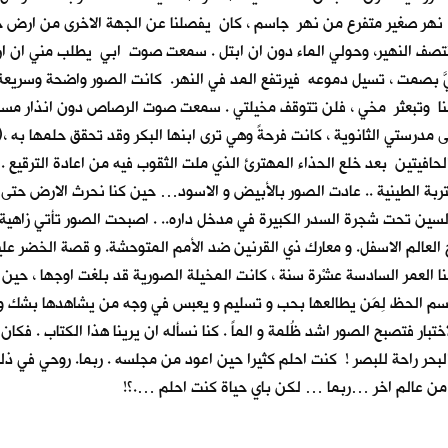
ة نهر صغير متفرع من نهر جاسم ، كان يفصلنا عن الجهة الاخرى من ارض 
منتصف النهير، وحولي الماء دون ان ابتل . سمعت صوت ابي يطلب مني ان ار
يَّ بصمت ، تسيل دموعه فيرتفع المد في النهر. كانت الصور واضحة وسريعة
وسنا وتبعثر مخي ، فلن تتوقف مخيلتي . سمعت صوت الرصاص دون انذار مس
لى مدرستي الثانوية ، كانت فرحةً وهي ترى ابنها البكر وقد تحقق حلمها به ،
الحافيتين بعد خلع الحذاء المهترئ الذي ملت الثقوب فيه من اعادة الترق
تربة الطينية .. عادت الصور بالأبيض و الاسود… حين كنا نحرث الارض حتى
سين تحت شجرة السدر الكبيرة في مدخل داره.. . اصبحت الصور تأتي زاهية ب
لم الاسفل. و معارك ذي القرنين ضد الأمم المتوحشة. و قصة الخضر عليه ا
بنا العمر السادسة عشْرة سنة ، كانت المخيلة الصورية قد بلغت اوجها ، حي
سم الحظ لِمَن يطالعها بحب و تسليم و يعبس في وجه من يشاهدها بشك و عناد ،
اختبار فتصبح الصور اشد ظُلمة و الماً . كنا نسأله ان يرينا هذا الكتاب . ف
ق البحر راحة للبصر ! كنت احلم كثيرا حين اعود من مجلسه . ربما. روحي في ذ
حياة من عالم اخر …ربما … لكن باي حياة كنت احلم ….؟!