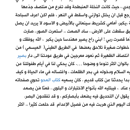
جدي ، حيث كانت النخلة المنبطحة وقد تفرع من منتصف جذعها
جع قبل ان يختل توازني واسقط في النهر ، فلم اكن اعرف السباحة
 ،يكبر، أمامي كشريط سينمائي بالأبيض و الاسود لا يريد ان يصل
بق سقطت على الارض ، ساد الصمت .. استمرت الصور.. صارت
(ما قصرت ربي ! ابني راح يصير مهندسا حين يكبر ، الله يوفقك و
يع . خطوات صغيرة تلاحق بعضها في الطريق الطيني( الميسمي ) من
 انتصاف الظهيرة ثم نعود معرجين في طريق عودتنا الى دار
بصير
الوان اكثر تنوعا و وضوحا …. كان يحكي لنا في أيام طفولتنا عن
لسلام ودخوله في بحر الظلمات ، واغتساله في ماء الحياة و كيف
ن بدا يحدثنا عن كتاب قديم . كان يسميه
كتاب المحو
تحوي صفحاته
 فيبتليه الله بأنواع الاختبارات و البلوى . فمنَّا مَن يصمد
كان يقول ان التحديق فيه يضعف بأبصاركم ، و قد تفقدون البصر.
لك اليوم الذي هربت فيه من فصيل الإعدام قد حلمت كثيرا .. اكثر