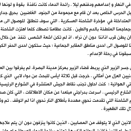
 النهار و إعدامهم ودفنهم ليلا . رائحة الدماء كانت نافذة بقوة و لونها 
من قبل الحرس الخاص بعد ان قام مع مجموعة من الجنود الغاضبين بحرق جدار
المتداخلة في مؤخرة الشاحنة العسكرية . التي سوف تنطلقُ للوصول الى مك
وجماجمنا الملطخة بالدم والطين . كانت عظامنا تصطك كلما اهتزت الشاحنة مت
 كان يطن قرب اذاننا دون ان نراه . اذ لم تكن اشعة الشمس تنفذ من خلال
نا للوصول الى احدى مناطق المقابر الجماعية ؛ حيث ستكون احدى الحفر الكبيرة
قونا في رحلة الإعدام .
 جسر الزبير الذي يربط قضاء الزبير بمركز مدينة البصرة. لم يفرقوا بين
ين العزل من أمثالي . خرجت قبل ثلاثة ايأس للبحث عن دواء لابي الذي ك
جتي الهوائية ؛ كنت احاول تجنب نقاط الجيش المنتشرة في الشوارع الرئيس
شارع الرئيسي . اسرعت بدراجتي مبتعدا عن مكان الاطلاقات ، التي كان صد
لشاحنة التي تقدمت نحوي مهددة بأطلاق النار نحوي اذا لم اتوقف . تم وث
ل تلك الظهيرة .
الانين الذي لا يتوقف من المصابين ، الذين كانوا ينزفون دون ان يتم علا
بول او التبرز فكانت الروائح الكريهة تمتزج برائحة الدماء العبيطة و اصوا