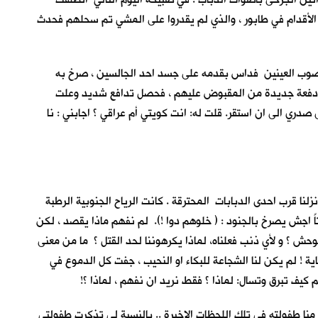
 الأقدام في طابور ، والذي لم يقدروا على المشي تم سحلهم فحدث
معصوب العينين فداس بقدمه على جسد احد الجالسين ، صرخ به
 جاءت دفعة جديدة من المقبوض عليهم ، فحصل تدافع شديد وعلت
صدري الى ان استقر. قلت له: انت كويتي أم عراقي ؟ اجابني : نا
زلنا قرب احدى الدبابات المحترقة . كانت الرياح الجنوبية الرطبة
اً اجش يصرخ بالجنود : ( خلوهم دوا !). لم نفهم ماذا يقصد ، لكن
وحش ؟ و لأي ذنب فعلناه، لماذا يكرهوننا لحد القتل ؟ ما من معنى
ة ! لم يكن لنا الشجاعة للبكاء او النحيب ، جفت كل الدموع في
كيف تبرق وتسال: لماذا ؟ فقط نريد ان نفهم ، لماذا ؟!
منا طفولته في تلك اللحظات الاخيرة .. بالنسبة لي تذكرت طفولتي