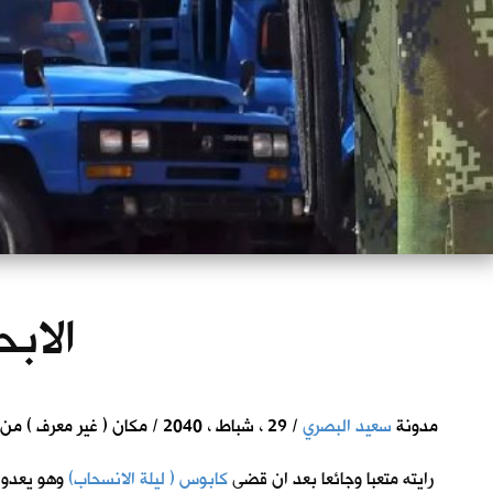
الابح
مدونة
سعيد البصري
/ 29 ، شباط ، 2040 / مكان ( غير معرف ) من ارض الرافدين
رايته متعبا وجائعا بعد ان قضى
كابوس ( ليلة الانسحاب)
وهو يعدو 