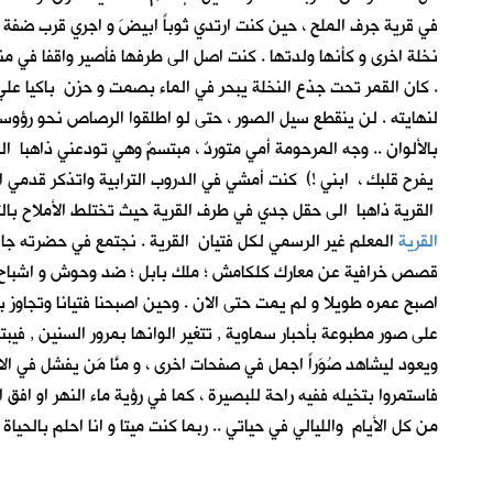
في قرية جرف الملح
، حين كنت ارتدي ثوباً ابيضَ و اجري قرب ضف
نخلة اخرى و كأنها ولدتها . كنت اصل الى طرفها فأصير واقفا في 
. كان القمر تحت جذع النخلة يبحر في الماء بصمت و حزن باكيا عل
لنهايته . لن ينقطع سيل الصور ، حتى لو اطلقوا الرصاص نحو رؤ
بالألوان .. وجه المرحومة أمي متوردٌ ، مبتسمٌ وهي تودعني ذاهبا ا
يفرح قلبك ، ابني !) كنت أمشي في الدروب الترابية واتذكر قدمي 
القرية ذاهبا الى حقل جدي في طرف القرية حيث تختلط الأملاح بال
القرية
المعلم غير الرسمي لكل فتيان القرية . نجتمع في حضرته جال
قصص خرافية عن معارك كلكامش ؛ ملك بابل ؛ ضد وحوش و اشباح العا
اصبح عمره طويلا و لم يمت حتى الان . وحين اصبحنا فتيانا وتجاوز 
على صور مطبوعة بأحبار سماوية , تتغير الوانها بمرور السنين , فيبت
ويعود ليشاهد صُوَراً اجمل في صفحات اخرى ، و منَّا مَن يفشل في ال
فاستمروا بتخيله ففيه راحة للبصيرة ، كما في رؤية ماء النهر او اف
من كل الأيام والليالي في حياتي .. ربما كنت ميتا و انا احلم بال