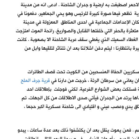
الاحمر اصطبغت به ارضية و جدران الشاحنة . ادعى انه من مدينة
ية تظهر فيها صورة كبيرة للرئيس وهو يحي الجماهير. دفعونا في
ان الإعدامات الجماعية في احدى المناطق المعزولة في مدينة
عثرة بالحفر التي خلفتها القنابل والصواريخ. رائحة الموت امتزجت
 الغطاء السميك الذي يغطي سقف عربة الشاحنة الا بصعوبة . كانت
 بانتظارنا ؛ ليتم دفن اشلائنا بعد ان تتناثر لتلقيها وابل من
 العسكريين الحفاة المنسحبين من الكويت تحت قصف الطائرات
ان يعاني من سرطان الرئة ، خرجت من دارنا في
قرية جرف الملح
ية فسلكت بعض الشوارع الفرعية. لكني فوجئت بإطلاقات احد
اها يرتد من الجدران فيأتي صدى الاطلاقات من كل الجهات. تم
اق يدي وعصب عيني و اقتيادي الى شاحنة عسكرية اكبر حجما ،
جهم . فمن يموت ينقل بعد ان يكتشفوا ذلك بعد عدة ساعات ، يبدو
ت انين الجرحى بأصوات الذباب . في صبيحة اليوم التالي انطلقت