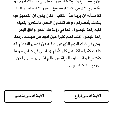
مَن يصمد ويعود ليشاهد صُوَراً اجمل في صفحات اخرى ، و
منَّا مَن يفشل في الاختبار فتصبح الصور اشد ظُلمة و الماً .
كنا نسأله ان يرينا هذا الكتاب . فكان يقول ان التحديق فيه
يضعف بأبصاركم ، و قد تفقدون البصر. فاستمروا بتخيله
ففيه راحة للبصيرة ، كما في رؤية ماء النهر او افق البحر
راحة للبصر ! كنت احلم كثيرا حين اعود من مجلسه . ربما.
روحي في ذلك اليوم الذي هربت فيه من فصيل الإعدام قد
حلمت كثيرا .. اكثر من كل الأيام والليالي في حياتي .. ربما
كنت ميتا و انا احلم بالحياة من عالم اخر …ربما … لكن
باي حياة كنت احلم ….؟!
قائمة الابحار الرابع
قائمة الابحار الخامس