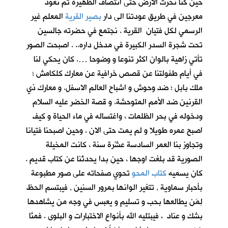
حين كنا نحرث الارض حتى انتصاف الظهيرة ثم نعود
معرجين في طريق عودتنا الى دار
بصير القرية
المعلم غير
الرسمي لكل فتيان القرية . نجتمع في حضرته جالسين
تحت شجرة السدر الكبيرة في مدخل داره.. . اصبحت الصور
تأتي زاهية بالوان اكثر تنوعا و وضوحا …. كان يحكي لنا
في أيام طفولتنا عن قصص خرافية عن معارك كلكامش ؛
ملك بابل ؛ ضد وحوش و اشباح العالم الاسفل. و معارك ذي
القرنين ضد الأمم المتوحشة. و قصة الخضر عليه السلام
ودخوله في بحر الظلمات ، واغتساله في ماء الحياة و كيف
اصبح عمره طويلا و لم يمت حتى الان . وحين اصبحنا فتيانا
وتجاوز بنا العمر السادسة عشْرة سنة ، كانت المخيلة
الصورية قد بلغت اوجها ، حين بدا يحدثنا عن كتاب قديم .
كان يسميه
كتاب المحو
تحوي صفحاته على صور مطبوعة
بأحبار سماوية , تتغير الوانها بمرور السنين , فيبتسم الحظ
لِمَن يطالعها بحب و تسليم و يعبس في وجه من يشاهدها
بشك و عناد ، فيبتليه الله بأنواع الاختبارات و البلوى . فمنَّا