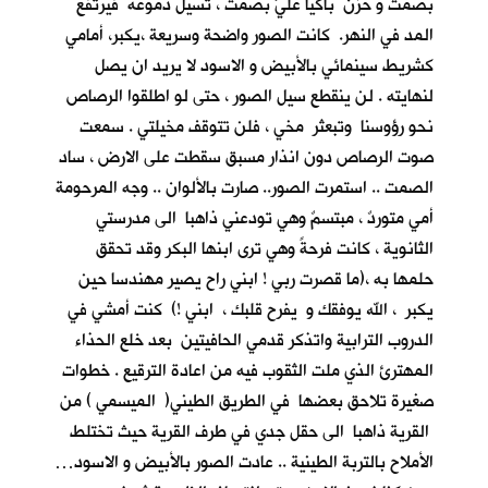
بصمت و حزن باكيا عليَّ بصمت ، تسيل دموعه فيرتفع
المد في النهر. كانت الصور واضحة وسريعة ،يكبر، أمامي
كشريط سينمائي بالأبيض و الاسود لا يريد ان يصل
لنهايته . لن ينقطع سيل الصور ، حتى لو اطلقوا الرصاص
نحو رؤوسنا وتبعثر مخي ، فلن تتوقف مخيلتي . سمعت
صوت الرصاص دون انذار مسبق سقطت على الارض ، ساد
الصمت .. استمرت الصور.. صارت بالألوان .. وجه المرحومة
أمي متوردٌ ، مبتسمٌ وهي تودعني ذاهبا الى مدرستي
الثانوية ، كانت فرحةً وهي ترى ابنها البكر وقد تحقق
حلمها به ،(ما قصرت ربي ! ابني راح يصير مهندسا حين
يكبر ، الله يوفقك و يفرح قلبك ، ابني !) كنت أمشي في
الدروب الترابية واتذكر قدمي الحافيتين بعد خلع الحذاء
المهترئ الذي ملت الثقوب فيه من اعادة الترقيع . خطوات
صغيرة تلاحق بعضها في الطريق الطيني( الميسمي ) من
القرية ذاهبا الى حقل جدي في طرف القرية حيث تختلط
الأملاح بالتربة الطينية .. عادت الصور بالأبيض و الاسود…