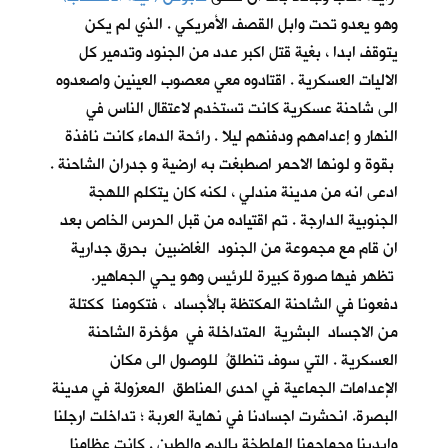
وهو يعدو تحت وابل القصف الأمريكي . الذي لم يكن
يتوقف ابدا ، بغية قتل اكبر عدد من الجنود وتدمير كل
الاليات العسكرية . اقتادوه معي معصوب العينين واصعدوه
الى شاحنة عسكرية كانت تستخدم لاعتقال الناس في
النهار و إعدامهم ودفنهم ليلا . رائحة الدماء كانت نافذة
بقوة و لونها الاحمر اصطبغت به ارضية و جدران الشاحنة .
ادعى انه من مدينة مندلي ، لكنه كان يتكلم اللهجة
الجنوبية الدارجة . تم اقتياده من قبل الحرس الخاص بعد
ان قام مع مجموعة من الجنود الغاضبين بحرق جدارية
تظهر فيها صورة كبيرة للرئيس وهو يحي الجماهير.
دفعونا في الشاحنة المكتظة بالأجساد ، فتكومنا ككتلة
من الاجساد البشرية المتداخلة في مؤخرة الشاحنة
العسكرية . التي سوف تنطلقُ للوصول الى مكان
الإعدامات الجماعية في احدى المناطق المعزولة في مدينة
البصرة. انحشرت اجسادنا في نهاية العربة ؛ تداخلت ارجلنا
وايدينا وجماجمنا الملطخة بالدم والطين . كانت عظامنا