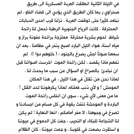
في الليلة الثانية انطلقت العربة العسكرية الى طريق
صحراوي ر بما كان الطريق الذي يؤدي الى قضاء الفاو . لم
نبتعد كثيرا حتى توقفت العربة . نزلنا قرب احدى الدبابات
المحترقة . كانت الرياح الجنوبية الرطبة تحمل لنا رائحة
شياط لحوم بشرية محترقة ممتزجة برائحة عفونة براز و
مياه آسنة. هواء الليل البارد اصبح ينخر في عظامنا ، بعد ان
سمعنا صوتاً اجش يصرخ بالجنود : ( خلوهم دوا !). لم
نفهم ماذا يقصد ، لكن رائحة الموت اخرست اصواتنا قبل
ان نبتدئ بالصراخ او السؤال عن سبب ما يحدث لنا .
لماذا نحن مَن نُقتلُ في هذا الليل ، في هذا المكان
الموحش ؟ و لأي ذنب فعلناه، لماذا يكرهوننا لحد القتل ؟
ما من معنى لأي شيء ، سوى ان انفاس رائحة الموت
الباردة و الموحشة تنفث بقوة في كل مسام من اجسادنا و
تصرخ في وجوهنا : لا مفر أمامكم ، انها النهاية ! لم يكن
لنا الشجاعة للبكاء او النحيب ، جفت كل الدموع في عيوننا
و استقرت بصمت في قلوبنا ، و جمت عيوننا ، كان الظلام