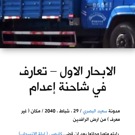
الابحار الاول – تعارف
في شاحنة إعدام
مدونة
سعيد البصري
/ 29 ، شباط ، 2040 / مكان ( غير
معرف ) من ارض الرافدين
رايته متعبا وجائعا بعد ان قضى
كابوس ( ليلة الانسحاب)