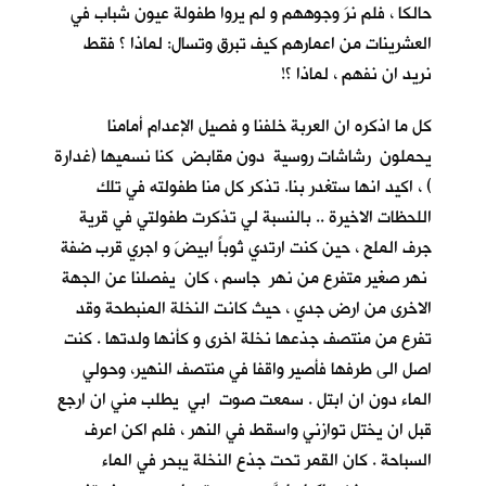
حالكا ، فلم نرَ وجوههم و لم يروا طفولة عيون شباب في
العشرينات من اعمارهم كيف تبرق وتسال: لماذا ؟ فقط
نريد ان نفهم ، لماذا ؟!
كل ما اذكره ان العربة خلفنا و فصيل الإعدام أمامنا
يحملون رشاشات روسية دون مقابض كنا نسميها (غدارة
) ، اكيد انها ستغدر بنا. تذكر كل منا طفولته في تلك
اللحظات الاخيرة .. بالنسبة لي تذكرت طفولتي في قرية
جرف الملح
، حين كنت ارتدي ثوباً ابيضَ و اجري قرب ضفة
نهر صغير متفرع من نهر جاسم ، كان يفصلنا عن الجهة
الاخرى من ارض جدي ، حيث كانت النخلة المنبطحة وقد
تفرع من منتصف جذعها نخلة اخرى و كأنها ولدتها . كنت
اصل الى طرفها فأصير واقفا في منتصف النهير، وحولي
الماء دون ان ابتل . سمعت صوت ابي يطلب مني ان ارجع
قبل ان يختل توازني واسقط في النهر ، فلم اكن اعرف
السباحة . كان القمر تحت جذع النخلة يبحر في الماء