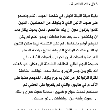
خلال تلك الظهيرة .
بقينا طيلة الليلة الاولى في شاحنة الموت ، ننأم ونصحو
على صوت الانين الذي لا يتوقف من المصابين ، الذين
كانوا ينزفون دون ان يتم علاجهم . فمن يموت ينقل بعد
ان يكتشفوا ذلك بعد عدة ساعات ، يبدو انهم لم يكن
لديهم أوامر بإعدامنا . لم تكن الشاحنة فيها مكان للتبول
او التبرز فكانت الروائح الكريهة تمتزج برائحة الدماء
العبيطة و اصوات انين الجرحى بأصوات الذباب . في
صبيحة اليوم التالي انطلقت الشاحنة الى مكان اخر، خمنت
انه يقع بين جسر الزبير و ساحة سعد . توقفت الشاحنة
لفترة انزلوا كل من كان به جرح ينزف . اخذوهم مشيا على
الأقدام في طابور ، والذي لم يقدروا على المشي تم
سحلهم فحدث صياح و ضجيج ، سمعنا صوت صراخ و بكاء
… صوت رشقة من الرشاشات …ثم صمت .