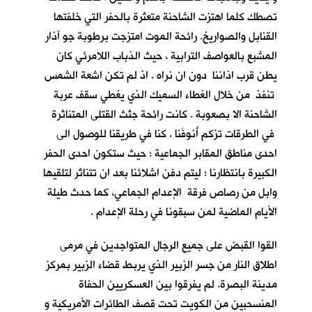
تصطك كلما اهتزت الشاحنة متعثرة بالحفر التي خلفتها
القنابل والصواريخ. رائحة الموت امتزجت برطوبة جو آذار
المشبع بالعواصف الترابية ، حيث الذباب اللامرئي كان
يطن قرب اذاننا دون ان نراه . اذ لم تكن اشعة الشمس
تنفذ من خلال الغطاء السميك الذي يغطي سقف عربة
الشاحنة الا بصعوبة . كانت رائحة جثث القتلى المتناثرة
في الطرقات تزكم أُنوفَنا . كنا في طريقنا للوصول الى
احدى مناطق المقابر الجماعية ؛ حيث ستكون احدى الحفر
الكبيرة بانتظارنا ؛ ليتم دفن اشلائنا بعد ان تتناثر لتلقيها
وابل من رصاص فرقة الإعدام الجماعي، كما حدث طيلة
الأيام الماضية لمن سبقونا في رحلة الإعدام .
القوا القبض على جميع الرجال المتواجدين في مرمى
اطلاق النار من جسر الزبير الذي يربط قضاء الزبير بمركز
مدينة البصرة. لم يفرقوا بين العسكريين الحفاة
المنسحبين من الكويت تحت قصف الطائرات الأمريكية و