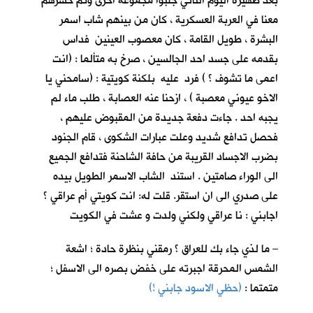
بعد ظهيرة اليوم الثاني جلبوا مجموعة اخرى وتم حشرهم
معنا في العربة العسكرية ، كان من بينهم شاب اسمر
البشرة ، طويل القامة ، كان معصوب العينين فداس
بقدمه على جسد احد الجالسين ، صرخ به متألما : (انت
اعمى ما تشوف ؟ ) فرد عليه بلكنة كويتية : (سامحني يا
الاخو عيوني معصبة ) ، ازحنا عنه العصابة ، طلب ماء لم
يجبه احد . جاءت دفعة جديدة من المقبوض عليهم ،
فحصل تدافع شديد وعلت عبارات الشكوى ، قام الجنود
بضرب الاجساد القريبة من حافة الشاحنة فتدافع الجميع
الى الوراء صامتين . استند الشاب الاسمر الطويل بيده
على صدري الى ان استقر. قلت له: انت كويتي أم عراقي ؟
اجابني : نا عراقي ولكني ولدت و عشت في الكويت
– ما لذي جاء بك للعراق ؟ رمقني بنظرة حادة ؛ اشعة
الشمس المحرقة اجبرته على خفض بصره الى الاسفل ؛
متمتما :
(حظي الاسود جابني !)