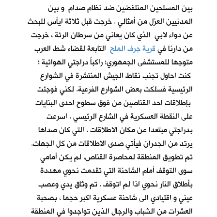
بين المسلحين المنتفضين ضد نظام صدام و بين
المدنيين العزل من أمثالي . خرجت قبل ثلاثة ايأس للبحث
عن دواء لابي الذي كان يعاني من سرطان الرئة ، خرجت
من دارنا في
قرية جرف الملح
التابعة لقضاء شط العرب
متوجها للمستشفى الجمهوري؛ راكباً دراجتي الهوائية ؛
كنت احاول تجنب نقاط الجيش المنتشرة في الشوارع
الرئيسية فسلكت بعض الشوارع الفرعية. لكني فوجئت
بإطلاقات احد القناصين من فوق سطوح احدى البنايات
على النقطة العسكرية في الشارع الرئيسي . اسرعت
بدراجتي مبتعدا عن مكان الاطلاقات ، التي كان صداها
يرتد من الجدران فيأتي صدى الاطلاقات من كل الجهات.
تم تطويق المنطقة لمحاصرة القناص، لم يكن أمامي
سوى التوقف أمام الشاحنة التي تقدمت نحوي مهددة
بأطلاق النار نحوي اذا لم اتوقف . تم وثاق يدي وعصب
عيني و اقتيادي الى شاحنة عسكرية اكبر حجما ، بصحبة
العشرات من الشباب والرجال الذين تواجدوا في المنطقة