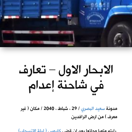
الابحار الاول – تعارف
في شاحنة إعدام
مدونة
سعيد البصري
/ 29 ، شباط ، 2040 / مكان ( غير
معرف ) من ارض الرافدين
رايته متعبا وجائعا بعد ان قضى
كابوس ( ليلة الانسحاب)