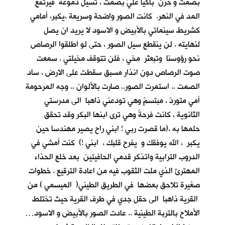
بصمت و حزن باكيا عليَّ بصمت ، تسيل دموعه فيرتفع
المد في النهر. كانت الصور واضحة وسريعة ،يكبر، أمامي
كشريط سينمائي بالأبيض و الاسود لا يريد ان يصل
لنهايته . لن ينقطع سيل الصور ، حتى لو اطلقوا الرصاص
نحو رؤوسنا وتبعثر مخي ، فلن تتوقف مخيلتي . سمعت
صوت الرصاص دون انذار مسبق سقطت على الارض ، ساد
الصمت .. استمرت الصور.. صارت بالألوان .. وجه المرحومة
أمي متوردٌ ، مبتسمٌ وهي تودعني ذاهبا الى مدرستي
الثانوية ، كانت فرحةً وهي ترى ابنها البكر وقد تحقق
حلمها به ،(ما قصرت ربي ! ابني راح يصير مهندسا حين
يكبر ، الله يوفقك و يفرح قلبك ، ابني !) كنت أمشي في
الدروب الترابية واتذكر قدمي الحافيتين بعد خلع الحذاء
المهترئ الذي ملت الثقوب فيه من اعادة الترقيع . خطوات
صغيرة تلاحق بعضها في الطريق الطيني( الميسمي ) من
القرية ذاهبا الى حقل جدي في طرف القرية حيث تختلط
الأملاح بالتربة الطينية .. عادت الصور بالأبيض و الاسود…