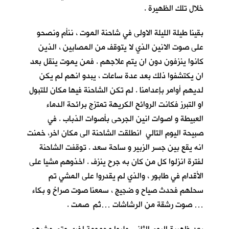
خلال تلك الظهيرة .
بقينا طيلة الليلة الاولى في شاحنة الموت ، ننأم ونصحو
على صوت الانين الذي لا يتوقف من المصابين ، الذين
كانوا ينزفون دون ان يتم علاجهم . فمن يموت ينقل بعد
ان يكتشفوا ذلك بعد عدة ساعات ، يبدو انهم لم يكن
لديهم أوامر بإعدامنا . لم تكن الشاحنة فيها مكان للتبول
او التبرز فكانت الروائح الكريهة تمتزج برائحة الدماء
العبيطة و اصوات انين الجرحى بأصوات الذباب . في
صبيحة اليوم التالي انطلقت الشاحنة الى مكان اخر، خمنت
انه يقع بين جسر الزبير و ساحة سعد . توقفت الشاحنة
لفترة انزلوا كل من كان به جرح ينزف . اخذوهم مشيا على
الأقدام في طابور ، والذي لم يقدروا على المشي تم
سحلهم فحدث صياح و ضجيج ، سمعنا صوت صراخ و بكاء
… صوت رشقة من الرشاشات …ثم صمت .