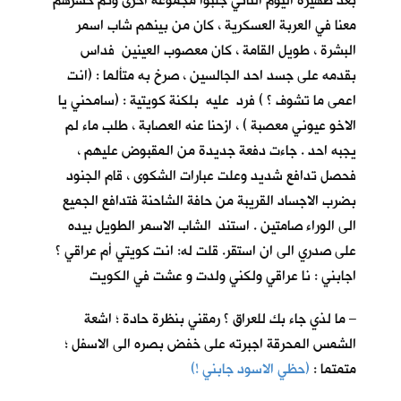
بعد ظهيرة اليوم الثاني جلبوا مجموعة اخرى وتم حشرهم
معنا في العربة العسكرية ، كان من بينهم شاب اسمر
البشرة ، طويل القامة ، كان معصوب العينين فداس
بقدمه على جسد احد الجالسين ، صرخ به متألما : (انت
اعمى ما تشوف ؟ ) فرد عليه بلكنة كويتية : (سامحني يا
الاخو عيوني معصبة ) ، ازحنا عنه العصابة ، طلب ماء لم
يجبه احد . جاءت دفعة جديدة من المقبوض عليهم ،
فحصل تدافع شديد وعلت عبارات الشكوى ، قام الجنود
بضرب الاجساد القريبة من حافة الشاحنة فتدافع الجميع
الى الوراء صامتين . استند الشاب الاسمر الطويل بيده
على صدري الى ان استقر. قلت له: انت كويتي أم عراقي ؟
اجابني : نا عراقي ولكني ولدت و عشت في الكويت
– ما لذي جاء بك للعراق ؟ رمقني بنظرة حادة ؛ اشعة
الشمس المحرقة اجبرته على خفض بصره الى الاسفل ؛
متمتما :
(حظي الاسود جابني !)