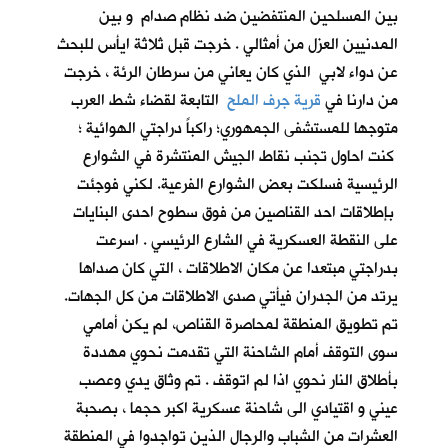
بين المسلحين المنتفضين ضد نظام صدام و بين
المدنيين العزل من أمثالي . خرجت قبل ثلاثة ايأس للبحث
عن دواء لابي الذي كان يعاني من سرطان الرئة ، خرجت
من دارنا في
قرية جرف الملح
التابعة لقضاء شط العرب
متوجها للمستشفى الجمهوري؛ راكباً دراجتي الهوائية ؛
كنت احاول تجنب نقاط الجيش المنتشرة في الشوارع
الرئيسية فسلكت بعض الشوارع الفرعية. لكني فوجئت
بإطلاقات احد القناصين من فوق سطوح احدى البنايات
على النقطة العسكرية في الشارع الرئيسي . اسرعت
بدراجتي مبتعدا عن مكان الاطلاقات ، التي كان صداها
يرتد من الجدران فيأتي صدى الاطلاقات من كل الجهات.
تم تطويق المنطقة لمحاصرة القناص، لم يكن أمامي
سوى التوقف أمام الشاحنة التي تقدمت نحوي مهددة
بأطلاق النار نحوي اذا لم اتوقف . تم وثاق يدي وعصب
عيني و اقتيادي الى شاحنة عسكرية اكبر حجما ، بصحبة
العشرات من الشباب والرجال الذين تواجدوا في المنطقة