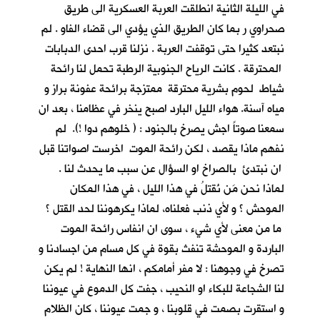
في الليلة الثانية انطلقت العربة العسكرية الى طريق
صحراوي ر بما كان الطريق الذي يؤدي الى قضاء الفاو . لم
نبتعد كثيرا حتى توقفت العربة . نزلنا قرب احدى الدبابات
المحترقة . كانت الرياح الجنوبية الرطبة تحمل لنا رائحة
شياط لحوم بشرية محترقة ممتزجة برائحة عفونة براز و
مياه آسنة. هواء الليل البارد اصبح ينخر في عظامنا ، بعد ان
سمعنا صوتاً اجش يصرخ بالجنود : ( خلوهم دوا !). لم
نفهم ماذا يقصد ، لكن رائحة الموت اخرست اصواتنا قبل
ان نبتدئ بالصراخ او السؤال عن سبب ما يحدث لنا .
لماذا نحن مَن نُقتلُ في هذا الليل ، في هذا المكان
الموحش ؟ و لأي ذنب فعلناه، لماذا يكرهوننا لحد القتل ؟
ما من معنى لأي شيء ، سوى ان انفاس رائحة الموت
الباردة و الموحشة تنفث بقوة في كل مسام من اجسادنا و
تصرخ في وجوهنا : لا مفر أمامكم ، انها النهاية ! لم يكن
لنا الشجاعة للبكاء او النحيب ، جفت كل الدموع في عيوننا
و استقرت بصمت في قلوبنا ، و جمت عيوننا ، كان الظلام