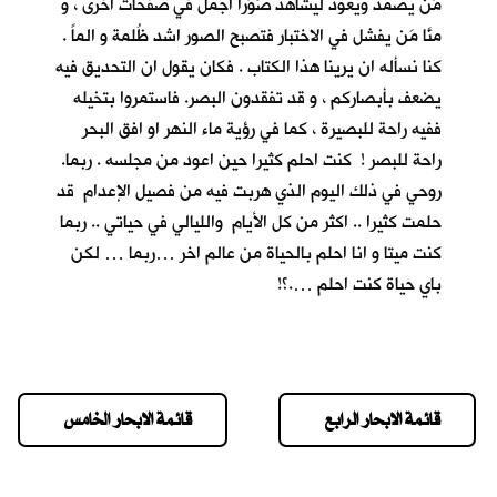
مَن يصمد ويعود ليشاهد صُوَراً اجمل في صفحات اخرى ، و
منَّا مَن يفشل في الاختبار فتصبح الصور اشد ظُلمة و الماً .
كنا نسأله ان يرينا هذا الكتاب . فكان يقول ان التحديق فيه
يضعف بأبصاركم ، و قد تفقدون البصر. فاستمروا بتخيله
ففيه راحة للبصيرة ، كما في رؤية ماء النهر او افق البحر
راحة للبصر ! كنت احلم كثيرا حين اعود من مجلسه . ربما.
روحي في ذلك اليوم الذي هربت فيه من فصيل الإعدام قد
حلمت كثيرا .. اكثر من كل الأيام والليالي في حياتي .. ربما
كنت ميتا و انا احلم بالحياة من عالم اخر …ربما … لكن
باي حياة كنت احلم ….؟!
قائمة الابحار الرابع
قائمة الابحار الخامس