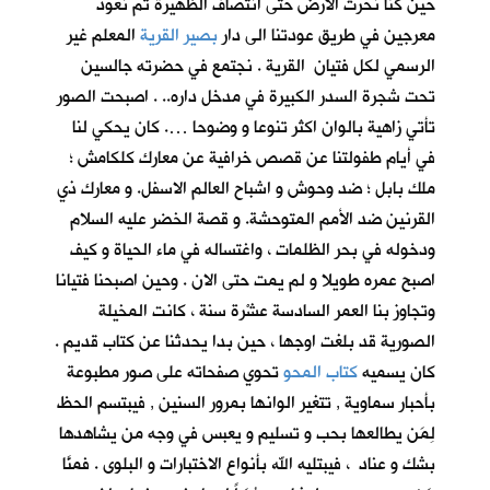
حين كنا نحرث الارض حتى انتصاف الظهيرة ثم نعود
معرجين في طريق عودتنا الى دار
بصير القرية
المعلم غير
الرسمي لكل فتيان القرية . نجتمع في حضرته جالسين
تحت شجرة السدر الكبيرة في مدخل داره.. . اصبحت الصور
تأتي زاهية بالوان اكثر تنوعا و وضوحا …. كان يحكي لنا
في أيام طفولتنا عن قصص خرافية عن معارك كلكامش ؛
ملك بابل ؛ ضد وحوش و اشباح العالم الاسفل. و معارك ذي
القرنين ضد الأمم المتوحشة. و قصة الخضر عليه السلام
ودخوله في بحر الظلمات ، واغتساله في ماء الحياة و كيف
اصبح عمره طويلا و لم يمت حتى الان . وحين اصبحنا فتيانا
وتجاوز بنا العمر السادسة عشْرة سنة ، كانت المخيلة
الصورية قد بلغت اوجها ، حين بدا يحدثنا عن كتاب قديم .
كان يسميه
كتاب المحو
تحوي صفحاته على صور مطبوعة
بأحبار سماوية , تتغير الوانها بمرور السنين , فيبتسم الحظ
لِمَن يطالعها بحب و تسليم و يعبس في وجه من يشاهدها
بشك و عناد ، فيبتليه الله بأنواع الاختبارات و البلوى . فمنَّا