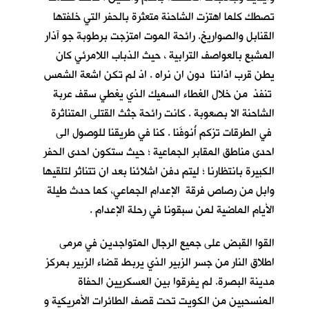
تصطك كلما اهتزت الشاحنة متعثرة بالحفر التي خلفتها
القنابل والصواريخ. رائحة الموت امتزجت برطوبة جو آذار
المشبع بالعواصف الترابية ، حيث الذباب اللامرئي كان
يطن قرب اذاننا دون ان نراه . اذ لم تكن اشعة الشمس
تنفذ من خلال الغطاء السميك الذي يغطي سقف عربة
الشاحنة الا بصعوبة . كانت رائحة جثث القتلى المتناثرة
في الطرقات تزكم أُنوفَنا . كنا في طريقنا للوصول الى
احدى مناطق المقابر الجماعية ؛ حيث ستكون احدى الحفر
الكبيرة بانتظارنا ؛ ليتم دفن اشلائنا بعد ان تتناثر لتلقيها
وابل من رصاص فرقة الإعدام الجماعي، كما حدث طيلة
الأيام الماضية لمن سبقونا في رحلة الإعدام .
القوا القبض على جميع الرجال المتواجدين في مرمى
اطلاق النار من جسر الزبير الذي يربط قضاء الزبير بمركز
مدينة البصرة. لم يفرقوا بين العسكريين الحفاة
المنسحبين من الكويت تحت قصف الطائرات الأمريكية و