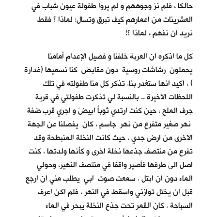
حالكا ، فلم نرَ وجوههم و لم يروا طفولة عيون شباب في
العشرينات من اعمارهم كيف تبرق وتسال: لماذا ؟ فقط
نريد ان نفهم ، لماذا ؟!
كل ما اذكره ان العربة خلفنا و فصيل الإعدام أمامنا
يحملون رشاشات روسية دون مقابض كنا نسميها (غدارة
) ، اكيد انها ستغدر بنا. تذكر كل منا طفولته في تلك
اللحظات الاخيرة .. بالنسبة لي تذكرت طفولتي في قرية
جرف الملح
، حين كنت ارتدي ثوباً ابيضَ و اجري قرب ضفة
نهر صغير متفرع من نهر جاسم ، كان يفصلنا عن الجهة
الاخرى من ارض جدي ، حيث كانت النخلة المنبطحة وقد
تفرع من منتصف جذعها نخلة اخرى و كأنها ولدتها . كنت
اصل الى طرفها فأصير واقفا في منتصف النهير، وحولي
الماء دون ان ابتل . سمعت صوت ابي يطلب مني ان ارجع
قبل ان يختل توازني واسقط في النهر ، فلم اكن اعرف
السباحة . كان القمر تحت جذع النخلة يبحر في الماء