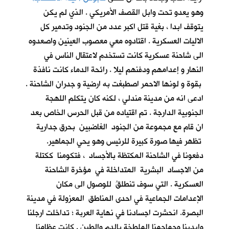
وهو يعدو تحت وابل القصف الأمريكي . الذي لم يكن
يتوقف ابدا ، بغية قتل اكبر عدد من الجنود وتدمير كل
الاليات العسكرية . اقتادوه معي معصوب العينين واصعدوه
الى شاحنة عسكرية كانت تستخدم لاعتقال الناس في
النهار و إعدامهم ودفنهم ليلا . رائحة الدماء كانت نافذة
بقوة و لونها الاحمر اصطبغت به ارضية و جدران الشاحنة .
ادعى انه من مدينة مندلي ، لكنه كان يتكلم اللهجة
الجنوبية الدارجة . تم اقتياده من قبل الحرس الخاص بعد
ان قام مع مجموعة من الجنود الغاضبين بحرق جدارية
تظهر فيها صورة كبيرة للرئيس وهو يحي الجماهير.
دفعونا في الشاحنة المكتظة بالأجساد ، فتكومنا ككتلة
من الاجساد البشرية المتداخلة في مؤخرة الشاحنة
العسكرية . التي سوف تنطلقُ للوصول الى مكان
الإعدامات الجماعية في احدى المناطق المعزولة في مدينة
البصرة. انحشرت اجسادنا في نهاية العربة ؛ تداخلت ارجلنا
وايدينا وجماجمنا الملطخة بالدم والطين . كانت عظامنا