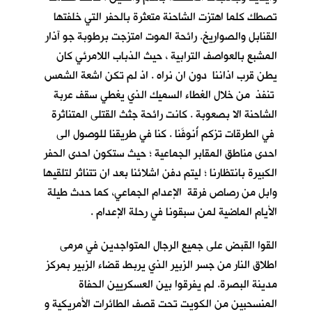
تصطك كلما اهتزت الشاحنة متعثرة بالحفر التي خلفتها
القنابل والصواريخ. رائحة الموت امتزجت برطوبة جو آذار
المشبع بالعواصف الترابية ، حيث الذباب اللامرئي كان
يطن قرب اذاننا دون ان نراه . اذ لم تكن اشعة الشمس
تنفذ من خلال الغطاء السميك الذي يغطي سقف عربة
الشاحنة الا بصعوبة . كانت رائحة جثث القتلى المتناثرة
في الطرقات تزكم أُنوفَنا . كنا في طريقنا للوصول الى
احدى مناطق المقابر الجماعية ؛ حيث ستكون احدى الحفر
الكبيرة بانتظارنا ؛ ليتم دفن اشلائنا بعد ان تتناثر لتلقيها
وابل من رصاص فرقة الإعدام الجماعي، كما حدث طيلة
الأيام الماضية لمن سبقونا في رحلة الإعدام .
القوا القبض على جميع الرجال المتواجدين في مرمى
اطلاق النار من جسر الزبير الذي يربط قضاء الزبير بمركز
مدينة البصرة. لم يفرقوا بين العسكريين الحفاة
المنسحبين من الكويت تحت قصف الطائرات الأمريكية و