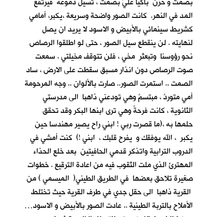
بصمت و حزن باكيا عليَّ بصمت ، تسيل دموعه فيرتفع
المد في النهر. كانت الصور واضحة وسريعة ،يكبر، أمامي
كشريط سينمائي بالأبيض و الاسود لا يريد ان يصل
لنهايته . لن ينقطع سيل الصور ، حتى لو اطلقوا الرصاص
نحو رؤوسنا وتبعثر مخي ، فلن تتوقف مخيلتي . سمعت
صوت الرصاص دون انذار مسبق سقطت على الارض ، ساد
الصمت .. استمرت الصور.. صارت بالألوان .. وجه المرحومة
أمي متوردٌ ، مبتسمٌ وهي تودعني ذاهبا الى مدرستي
الثانوية ، كانت فرحةً وهي ترى ابنها البكر وقد تحقق
حلمها به ،(ما قصرت ربي ! ابني راح يصير مهندسا حين
يكبر ، الله يوفقك و يفرح قلبك ، ابني !) كنت أمشي في
الدروب الترابية واتذكر قدمي الحافيتين بعد خلع الحذاء
المهترئ الذي ملت الثقوب فيه من اعادة الترقيع . خطوات
صغيرة تلاحق بعضها في الطريق الطيني( الميسمي ) من
القرية ذاهبا الى حقل جدي في طرف القرية حيث تختلط
الأملاح بالتربة الطينية .. عادت الصور بالأبيض و الاسود…