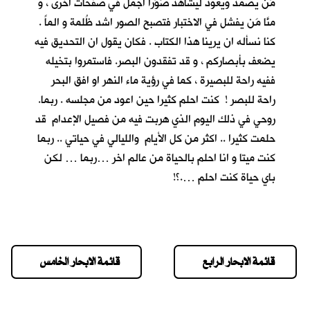
مَن يصمد ويعود ليشاهد صُوَراً اجمل في صفحات اخرى ، و
منَّا مَن يفشل في الاختبار فتصبح الصور اشد ظُلمة و الماً .
كنا نسأله ان يرينا هذا الكتاب . فكان يقول ان التحديق فيه
يضعف بأبصاركم ، و قد تفقدون البصر. فاستمروا بتخيله
ففيه راحة للبصيرة ، كما في رؤية ماء النهر او افق البحر
راحة للبصر ! كنت احلم كثيرا حين اعود من مجلسه . ربما.
روحي في ذلك اليوم الذي هربت فيه من فصيل الإعدام قد
حلمت كثيرا .. اكثر من كل الأيام والليالي في حياتي .. ربما
كنت ميتا و انا احلم بالحياة من عالم اخر …ربما … لكن
باي حياة كنت احلم ….؟!
قائمة الابحار الرابع
قائمة الابحار الخامس