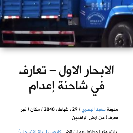
الابحار الاول – تعارف
في شاحنة إعدام
مدونة
سعيد البصري
/ 29 ، شباط ، 2040 / مكان ( غير
معرف ) من ارض الرافدين
رايته متعبا وجائعا بعد ان قضى
كابوس ( ليلة الانسحاب)