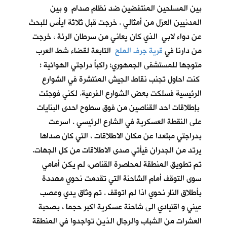
بين المسلحين المنتفضين ضد نظام صدام و بين
المدنيين العزل من أمثالي . خرجت قبل ثلاثة ايأس للبحث
عن دواء لابي الذي كان يعاني من سرطان الرئة ، خرجت
من دارنا في
قرية جرف الملح
التابعة لقضاء شط العرب
متوجها للمستشفى الجمهوري؛ راكباً دراجتي الهوائية ؛
كنت احاول تجنب نقاط الجيش المنتشرة في الشوارع
الرئيسية فسلكت بعض الشوارع الفرعية. لكني فوجئت
بإطلاقات احد القناصين من فوق سطوح احدى البنايات
على النقطة العسكرية في الشارع الرئيسي . اسرعت
بدراجتي مبتعدا عن مكان الاطلاقات ، التي كان صداها
يرتد من الجدران فيأتي صدى الاطلاقات من كل الجهات.
تم تطويق المنطقة لمحاصرة القناص، لم يكن أمامي
سوى التوقف أمام الشاحنة التي تقدمت نحوي مهددة
بأطلاق النار نحوي اذا لم اتوقف . تم وثاق يدي وعصب
عيني و اقتيادي الى شاحنة عسكرية اكبر حجما ، بصحبة
العشرات من الشباب والرجال الذين تواجدوا في المنطقة