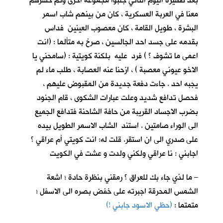
بعد ظهيرة اليوم الثاني جلبوا مجموعة اخرى وتم حشرهم
معنا في العربة العسكرية ، كان من بينهم شاب اسمر
البشرة ، طويل القامة ، كان معصوب العينين فداس
بقدمه على جسد احد الجالسين ، صرخ به متألما : (انت
اعمى ما تشوف ؟ ) فرد عليه بلكنة كويتية : (سامحني يا
الاخو عيوني معصبة ) ، ازحنا عنه العصابة ، طلب ماء لم
يجبه احد . جاءت دفعة جديدة من المقبوض عليهم ،
فحصل تدافع شديد وعلت عبارات الشكوى ، قام الجنود
بضرب الاجساد القريبة من حافة الشاحنة فتدافع الجميع
الى الوراء صامتين . استند الشاب الاسمر الطويل بيده
على صدري الى ان استقر. قلت له: انت كويتي أم عراقي ؟
اجابني : نا عراقي ولكني ولدت و عشت في الكويت
– ما لذي جاء بك للعراق ؟ رمقني بنظرة حادة ؛ اشعة
الشمس المحرقة اجبرته على خفض بصره الى الاسفل ؛
متمتما :
(حظي الاسود جابني !)