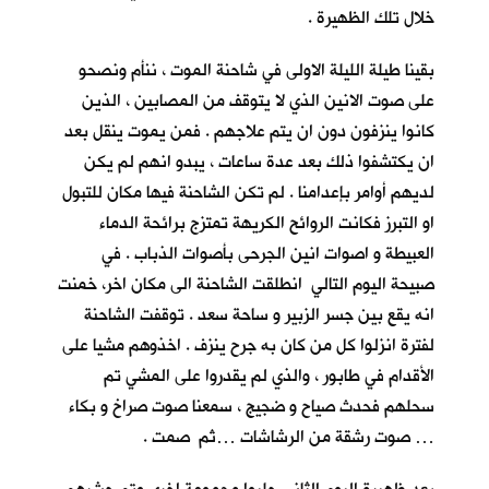
خلال تلك الظهيرة .
بقينا طيلة الليلة الاولى في شاحنة الموت ، ننأم ونصحو
على صوت الانين الذي لا يتوقف من المصابين ، الذين
كانوا ينزفون دون ان يتم علاجهم . فمن يموت ينقل بعد
ان يكتشفوا ذلك بعد عدة ساعات ، يبدو انهم لم يكن
لديهم أوامر بإعدامنا . لم تكن الشاحنة فيها مكان للتبول
او التبرز فكانت الروائح الكريهة تمتزج برائحة الدماء
العبيطة و اصوات انين الجرحى بأصوات الذباب . في
صبيحة اليوم التالي انطلقت الشاحنة الى مكان اخر، خمنت
انه يقع بين جسر الزبير و ساحة سعد . توقفت الشاحنة
لفترة انزلوا كل من كان به جرح ينزف . اخذوهم مشيا على
الأقدام في طابور ، والذي لم يقدروا على المشي تم
سحلهم فحدث صياح و ضجيج ، سمعنا صوت صراخ و بكاء
… صوت رشقة من الرشاشات …ثم صمت .