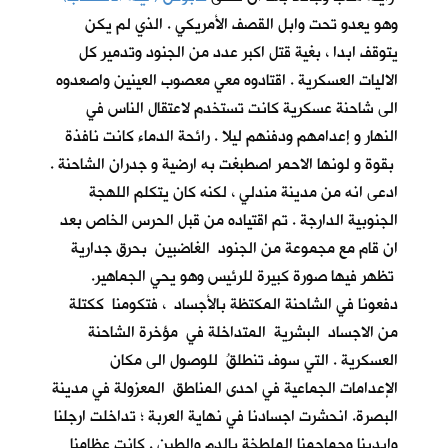
وهو يعدو تحت وابل القصف الأمريكي . الذي لم يكن
يتوقف ابدا ، بغية قتل اكبر عدد من الجنود وتدمير كل
الاليات العسكرية . اقتادوه معي معصوب العينين واصعدوه
الى شاحنة عسكرية كانت تستخدم لاعتقال الناس في
النهار و إعدامهم ودفنهم ليلا . رائحة الدماء كانت نافذة
بقوة و لونها الاحمر اصطبغت به ارضية و جدران الشاحنة .
ادعى انه من مدينة مندلي ، لكنه كان يتكلم اللهجة
الجنوبية الدارجة . تم اقتياده من قبل الحرس الخاص بعد
ان قام مع مجموعة من الجنود الغاضبين بحرق جدارية
تظهر فيها صورة كبيرة للرئيس وهو يحي الجماهير.
دفعونا في الشاحنة المكتظة بالأجساد ، فتكومنا ككتلة
من الاجساد البشرية المتداخلة في مؤخرة الشاحنة
العسكرية . التي سوف تنطلقُ للوصول الى مكان
الإعدامات الجماعية في احدى المناطق المعزولة في مدينة
البصرة. انحشرت اجسادنا في نهاية العربة ؛ تداخلت ارجلنا
وايدينا وجماجمنا الملطخة بالدم والطين . كانت عظامنا