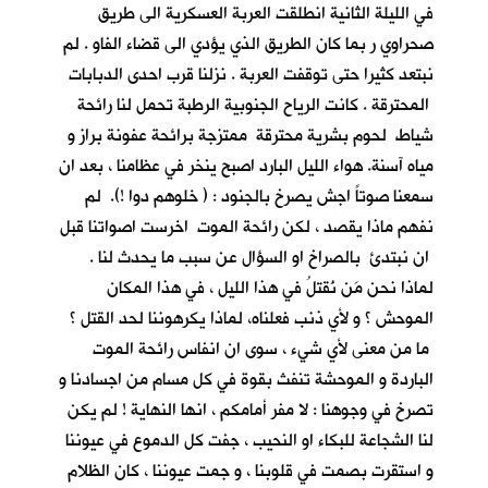
في الليلة الثانية انطلقت العربة العسكرية الى طريق
صحراوي ر بما كان الطريق الذي يؤدي الى قضاء الفاو . لم
نبتعد كثيرا حتى توقفت العربة . نزلنا قرب احدى الدبابات
المحترقة . كانت الرياح الجنوبية الرطبة تحمل لنا رائحة
شياط لحوم بشرية محترقة ممتزجة برائحة عفونة براز و
مياه آسنة. هواء الليل البارد اصبح ينخر في عظامنا ، بعد ان
سمعنا صوتاً اجش يصرخ بالجنود : ( خلوهم دوا !). لم
نفهم ماذا يقصد ، لكن رائحة الموت اخرست اصواتنا قبل
ان نبتدئ بالصراخ او السؤال عن سبب ما يحدث لنا .
لماذا نحن مَن نُقتلُ في هذا الليل ، في هذا المكان
الموحش ؟ و لأي ذنب فعلناه، لماذا يكرهوننا لحد القتل ؟
ما من معنى لأي شيء ، سوى ان انفاس رائحة الموت
الباردة و الموحشة تنفث بقوة في كل مسام من اجسادنا و
تصرخ في وجوهنا : لا مفر أمامكم ، انها النهاية ! لم يكن
لنا الشجاعة للبكاء او النحيب ، جفت كل الدموع في عيوننا
و استقرت بصمت في قلوبنا ، و جمت عيوننا ، كان الظلام