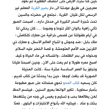
حين كنا نحرث الارض حتى انتصاف الظهيرة ثم نعود
معرجين في طريق عودتنا الى دار
بصير القرية
المعلم غير
الرسمي لكل فتيان القرية . نجتمع في حضرته جالسين
تحت شجرة السدر الكبيرة في مدخل داره.. . اصبحت الصور
تأتي زاهية بالوان اكثر تنوعا و وضوحا …. كان يحكي لنا
في أيام طفولتنا عن قصص خرافية عن معارك كلكامش ؛
ملك بابل ؛ ضد وحوش و اشباح العالم الاسفل. و معارك ذي
القرنين ضد الأمم المتوحشة. و قصة الخضر عليه السلام
ودخوله في بحر الظلمات ، واغتساله في ماء الحياة و كيف
اصبح عمره طويلا و لم يمت حتى الان . وحين اصبحنا فتيانا
وتجاوز بنا العمر السادسة عشْرة سنة ، كانت المخيلة
الصورية قد بلغت اوجها ، حين بدا يحدثنا عن كتاب قديم .
كان يسميه
كتاب المحو
تحوي صفحاته على صور مطبوعة
بأحبار سماوية , تتغير الوانها بمرور السنين , فيبتسم الحظ
لِمَن يطالعها بحب و تسليم و يعبس في وجه من يشاهدها
بشك و عناد ، فيبتليه الله بأنواع الاختبارات و البلوى . فمنَّا