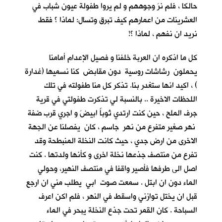
حالكا ، فلم نرَ وجوههم و لم يروا طفولة عيون شباب في
العشرينات من اعمارهم كيف تبرق وتسال: لماذا ؟ فقط
نريد ان نفهم ، لماذا ؟!
كل ما اذكره ان العربة خلفنا و فصيل الإعدام أمامنا
يحملون رشاشات روسية دون مقابض كنا نسميها (غدارة
) ، اكيد انها ستغدر بنا. تذكر كل منا طفولته في تلك
اللحظات الاخيرة .. بالنسبة لي تذكرت طفولتي في قرية
جرف الملح
، حين كنت ارتدي ثوباً ابيضَ و اجري قرب ضفة
نهر صغير متفرع من نهر جاسم ، كان يفصلنا عن الجهة
الاخرى من ارض جدي ، حيث كانت النخلة المنبطحة وقد
تفرع من منتصف جذعها نخلة اخرى و كأنها ولدتها . كنت
اصل الى طرفها فأصير واقفا في منتصف النهير، وحولي
الماء دون ان ابتل . سمعت صوت ابي يطلب مني ان ارجع
قبل ان يختل توازني واسقط في النهر ، فلم اكن اعرف
السباحة . كان القمر تحت جذع النخلة يبحر في الماء