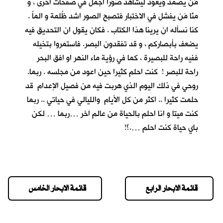
مَن يصمد ويعود ليشاهد صُوَراً اجمل في صفحات اخرى ، و
منَّا مَن يفشل في الاختبار فتصبح الصور اشد ظُلمة و الماً .
كنا نسأله ان يرينا هذا الكتاب . فكان يقول ان التحديق فيه
يضعف بأبصاركم ، و قد تفقدون البصر. فاستمروا بتخيله
ففيه راحة للبصيرة ، كما في رؤية ماء النهر او افق البحر
راحة للبصر ! كنت احلم كثيرا حين اعود من مجلسه . ربما.
روحي في ذلك اليوم الذي هربت فيه من فصيل الإعدام قد
حلمت كثيرا .. اكثر من كل الأيام والليالي في حياتي .. ربما
كنت ميتا و انا احلم بالحياة من عالم اخر …ربما … لكن
باي حياة كنت احلم ….؟!
قائمة الابحار الرابع
قائمة الابحار الخامس