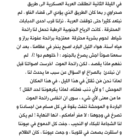
في الليلة الثانية انطلقت العربة العسكرية الى طريق
صحراوي ر بما كان الطريق الذي يؤدي الى قضاء الفاو . لم
نبتعد كثيرا حتى توقفت العربة . نزلنا قرب احدى الدبابات
المحترقة . كانت الرياح الجنوبية الرطبة تحمل لنا رائحة
شياط لحوم بشرية محترقة ممتزجة برائحة عفونة براز و
مياه آسنة. هواء الليل البارد اصبح ينخر في عظامنا ، بعد ان
سمعنا صوتاً اجش يصرخ بالجنود : ( خلوهم دوا !). لم
نفهم ماذا يقصد ، لكن رائحة الموت اخرست اصواتنا قبل
ان نبتدئ بالصراخ او السؤال عن سبب ما يحدث لنا .
لماذا نحن مَن نُقتلُ في هذا الليل ، في هذا المكان
الموحش ؟ و لأي ذنب فعلناه، لماذا يكرهوننا لحد القتل ؟
ما من معنى لأي شيء ، سوى ان انفاس رائحة الموت
الباردة و الموحشة تنفث بقوة في كل مسام من اجسادنا و
تصرخ في وجوهنا : لا مفر أمامكم ، انها النهاية ! لم يكن
لنا الشجاعة للبكاء او النحيب ، جفت كل الدموع في عيوننا
و استقرت بصمت في قلوبنا ، و جمت عيوننا ، كان الظلام