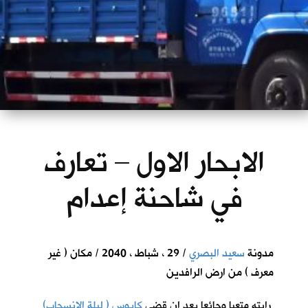
الابحار الاول – تعارف
في شاحنة إعدام
مدونة
سعيد البصري
/ 29 ، شباط ، 2040 / مكان ( غير
معرف ) من ارض الرافدين
رايته متعبا وجائعا بعد ان قضى
كابوس ( ليلة الانسحاب)