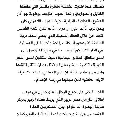
تصطك كلما اهتزت الشاحنة متعثرة بالحفر التي خلفتها
القنابل والصواريخ. رائحة الموت امتزجت برطوبة جو آذار
المشبع بالعواصف الترابية ، حيث الذباب اللامرئي كان
يطن قرب اذاننا دون ان نراه . اذ لم تكن اشعة الشمس
تنفذ من خلال الغطاء السميك الذي يغطي سقف عربة
الشاحنة الا بصعوبة . كانت رائحة جثث القتلى المتناثرة
في الطرقات تزكم أُنوفَنا . كنا في طريقنا للوصول الى
احدى مناطق المقابر الجماعية ؛ حيث ستكون احدى الحفر
الكبيرة بانتظارنا ؛ ليتم دفن اشلائنا بعد ان تتناثر لتلقيها
وابل من رصاص فرقة الإعدام الجماعي، كما حدث طيلة
الأيام الماضية لمن سبقونا في رحلة الإعدام .
القوا القبض على جميع الرجال المتواجدين في مرمى
اطلاق النار من جسر الزبير الذي يربط قضاء الزبير بمركز
مدينة البصرة. لم يفرقوا بين العسكريين الحفاة
المنسحبين من الكويت تحت قصف الطائرات الأمريكية و