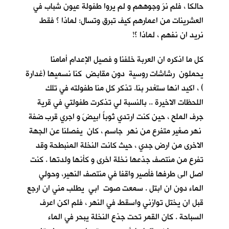
حالكا ، فلم نرَ وجوههم و لم يروا طفولة عيون شباب في
العشرينات من اعمارهم كيف تبرق وتسال: لماذا ؟ فقط
نريد ان نفهم ، لماذا ؟!
كل ما اذكره ان العربة خلفنا و فصيل الإعدام أمامنا
يحملون رشاشات روسية دون مقابض كنا نسميها (غدارة
) ، اكيد انها ستغدر بنا. تذكر كل منا طفولته في تلك
اللحظات الاخيرة .. بالنسبة لي تذكرت طفولتي في قرية
جرف الملح
، حين كنت ارتدي ثوباً ابيضَ و اجري قرب ضفة
نهر صغير متفرع من نهر جاسم ، كان يفصلنا عن الجهة
الاخرى من ارض جدي ، حيث كانت النخلة المنبطحة وقد
تفرع من منتصف جذعها نخلة اخرى و كأنها ولدتها . كنت
اصل الى طرفها فأصير واقفا في منتصف النهير، وحولي
الماء دون ان ابتل . سمعت صوت ابي يطلب مني ان ارجع
قبل ان يختل توازني واسقط في النهر ، فلم اكن اعرف
السباحة . كان القمر تحت جذع النخلة يبحر في الماء