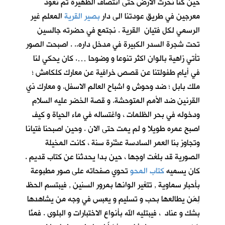
حين كنا نحرث الارض حتى انتصاف الظهيرة ثم نعود
معرجين في طريق عودتنا الى دار
بصير القرية
المعلم غير
الرسمي لكل فتيان القرية . نجتمع في حضرته جالسين
تحت شجرة السدر الكبيرة في مدخل داره.. . اصبحت الصور
تأتي زاهية بالوان اكثر تنوعا و وضوحا …. كان يحكي لنا
في أيام طفولتنا عن قصص خرافية عن معارك كلكامش ؛
ملك بابل ؛ ضد وحوش و اشباح العالم الاسفل. و معارك ذي
القرنين ضد الأمم المتوحشة. و قصة الخضر عليه السلام
ودخوله في بحر الظلمات ، واغتساله في ماء الحياة و كيف
اصبح عمره طويلا و لم يمت حتى الان . وحين اصبحنا فتيانا
وتجاوز بنا العمر السادسة عشْرة سنة ، كانت المخيلة
الصورية قد بلغت اوجها ، حين بدا يحدثنا عن كتاب قديم .
كان يسميه
كتاب المحو
تحوي صفحاته على صور مطبوعة
بأحبار سماوية , تتغير الوانها بمرور السنين , فيبتسم الحظ
لِمَن يطالعها بحب و تسليم و يعبس في وجه من يشاهدها
بشك و عناد ، فيبتليه الله بأنواع الاختبارات و البلوى . فمنَّا