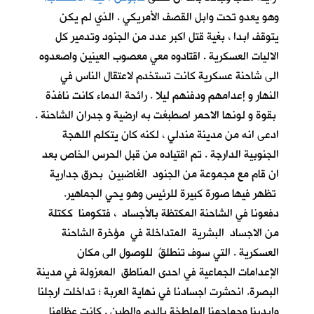
وهو يعدو تحت وابل القصف الأمريكي . الذي لم يكن
يتوقف ابدا ، بغية قتل اكبر عدد من الجنود وتدمير كل
الاليات العسكرية . اقتادوه معي معصوب العينين واصعدوه
الى شاحنة عسكرية كانت تستخدم لاعتقال الناس في
النهار و إعدامهم ودفنهم ليلا . رائحة الدماء كانت نافذة
بقوة و لونها الاحمر اصطبغت به ارضية و جدران الشاحنة .
ادعى انه من مدينة مندلي ، لكنه كان يتكلم اللهجة
الجنوبية الدارجة . تم اقتياده من قبل الحرس الخاص بعد
ان قام مع مجموعة من الجنود الغاضبين بحرق جدارية
تظهر فيها صورة كبيرة للرئيس وهو يحي الجماهير.
دفعونا في الشاحنة المكتظة بالأجساد ، فتكومنا ككتلة
من الاجساد البشرية المتداخلة في مؤخرة الشاحنة
العسكرية . التي سوف تنطلقُ للوصول الى مكان
الإعدامات الجماعية في احدى المناطق المعزولة في مدينة
البصرة. انحشرت اجسادنا في نهاية العربة ؛ تداخلت ارجلنا
وايدينا وجماجمنا الملطخة بالدم والطين . كانت عظامنا