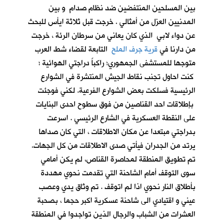
بين المسلحين المنتفضين ضد نظام صدام و بين
المدنيين العزل من أمثالي . خرجت قبل ثلاثة ايأس للبحث
عن دواء لابي الذي كان يعاني من سرطان الرئة ، خرجت
من دارنا في
قرية جرف الملح
التابعة لقضاء شط العرب
متوجها للمستشفى الجمهوري؛ راكباً دراجتي الهوائية ؛
كنت احاول تجنب نقاط الجيش المنتشرة في الشوارع
الرئيسية فسلكت بعض الشوارع الفرعية. لكني فوجئت
بإطلاقات احد القناصين من فوق سطوح احدى البنايات
على النقطة العسكرية في الشارع الرئيسي . اسرعت
بدراجتي مبتعدا عن مكان الاطلاقات ، التي كان صداها
يرتد من الجدران فيأتي صدى الاطلاقات من كل الجهات.
تم تطويق المنطقة لمحاصرة القناص، لم يكن أمامي
سوى التوقف أمام الشاحنة التي تقدمت نحوي مهددة
بأطلاق النار نحوي اذا لم اتوقف . تم وثاق يدي وعصب
عيني و اقتيادي الى شاحنة عسكرية اكبر حجما ، بصحبة
العشرات من الشباب والرجال الذين تواجدوا في المنطقة