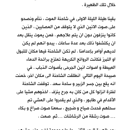
خلال تلك الظهيرة .
بقينا طيلة الليلة الاولى في شاحنة الموت ، ننأم ونصحو
على صوت الانين الذي لا يتوقف من المصابين ، الذين
كانوا ينزفون دون ان يتم علاجهم . فمن يموت ينقل بعد
ان يكتشفوا ذلك بعد عدة ساعات ، يبدو انهم لم يكن
لديهم أوامر بإعدامنا . لم تكن الشاحنة فيها مكان للتبول
او التبرز فكانت الروائح الكريهة تمتزج برائحة الدماء
العبيطة و اصوات انين الجرحى بأصوات الذباب . في
صبيحة اليوم التالي انطلقت الشاحنة الى مكان اخر، خمنت
انه يقع بين جسر الزبير و ساحة سعد . توقفت الشاحنة
لفترة انزلوا كل من كان به جرح ينزف . اخذوهم مشيا على
الأقدام في طابور ، والذي لم يقدروا على المشي تم
سحلهم فحدث صياح و ضجيج ، سمعنا صوت صراخ و بكاء
… صوت رشقة من الرشاشات …ثم صمت .