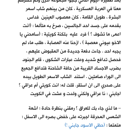
بعد ظهيرة اليوم الثاني جلبوا مجموعة اخرى وتم حشرهم
معنا في العربة العسكرية ، كان من بينهم شاب اسمر
البشرة ، طويل القامة ، كان معصوب العينين فداس
بقدمه على جسد احد الجالسين ، صرخ به متألما : (انت
اعمى ما تشوف ؟ ) فرد عليه بلكنة كويتية : (سامحني يا
الاخو عيوني معصبة ) ، ازحنا عنه العصابة ، طلب ماء لم
يجبه احد . جاءت دفعة جديدة من المقبوض عليهم ،
فحصل تدافع شديد وعلت عبارات الشكوى ، قام الجنود
بضرب الاجساد القريبة من حافة الشاحنة فتدافع الجميع
الى الوراء صامتين . استند الشاب الاسمر الطويل بيده
على صدري الى ان استقر. قلت له: انت كويتي أم عراقي ؟
اجابني : نا عراقي ولكني ولدت و عشت في الكويت
– ما لذي جاء بك للعراق ؟ رمقني بنظرة حادة ؛ اشعة
الشمس المحرقة اجبرته على خفض بصره الى الاسفل ؛
متمتما :
(حظي الاسود جابني !)