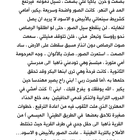
بصمت و حزن باكيا عليَّ بصمت ، تسيل دموعه فيرتفع
المد في النهر. كانت الصور واضحة وسريعة ،يكبر، أمامي
كشريط سينمائي بالأبيض و الاسود لا يريد ان يصل
لنهايته . لن ينقطع سيل الصور ، حتى لو اطلقوا الرصاص
نحو رؤوسنا وتبعثر مخي ، فلن تتوقف مخيلتي . سمعت
صوت الرصاص دون انذار مسبق سقطت على الارض ، ساد
الصمت .. استمرت الصور.. صارت بالألوان .. وجه المرحومة
أمي متوردٌ ، مبتسمٌ وهي تودعني ذاهبا الى مدرستي
الثانوية ، كانت فرحةً وهي ترى ابنها البكر وقد تحقق
حلمها به ،(ما قصرت ربي ! ابني راح يصير مهندسا حين
يكبر ، الله يوفقك و يفرح قلبك ، ابني !) كنت أمشي في
الدروب الترابية واتذكر قدمي الحافيتين بعد خلع الحذاء
المهترئ الذي ملت الثقوب فيه من اعادة الترقيع . خطوات
صغيرة تلاحق بعضها في الطريق الطيني( الميسمي ) من
القرية ذاهبا الى حقل جدي في طرف القرية حيث تختلط
الأملاح بالتربة الطينية .. عادت الصور بالأبيض و الاسود…