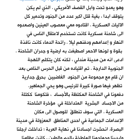
وهو يعدو تحت وابل القصف الأمريكي . الذي لم يكن
يتوقف ابدا ، بغية قتل اكبر عدد من الجنود وتدمير كل
الاليات العسكرية . اقتادوه معي معصوب العينين واصعدوه
الى شاحنة عسكرية كانت تستخدم لاعتقال الناس في
النهار و إعدامهم ودفنهم ليلا . رائحة الدماء كانت نافذة
بقوة و لونها الاحمر اصطبغت به ارضية و جدران الشاحنة .
ادعى انه من مدينة مندلي ، لكنه كان يتكلم اللهجة
الجنوبية الدارجة . تم اقتياده من قبل الحرس الخاص بعد
ان قام مع مجموعة من الجنود الغاضبين بحرق جدارية
تظهر فيها صورة كبيرة للرئيس وهو يحي الجماهير.
دفعونا في الشاحنة المكتظة بالأجساد ، فتكومنا ككتلة
من الاجساد البشرية المتداخلة في مؤخرة الشاحنة
العسكرية . التي سوف تنطلقُ للوصول الى مكان
الإعدامات الجماعية في احدى المناطق المعزولة في مدينة
البصرة. انحشرت اجسادنا في نهاية العربة ؛ تداخلت ارجلنا
وايدينا وجماجمنا الملطخة بالدم والطين . كانت عظامنا