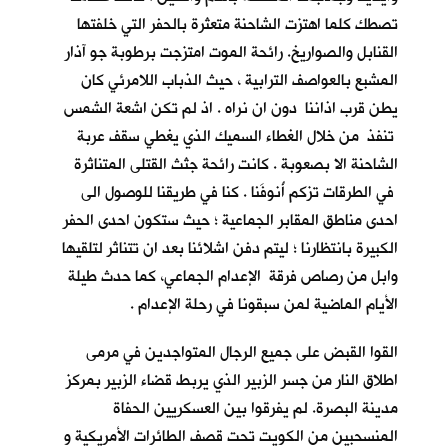
تصطك كلما اهتزت الشاحنة متعثرة بالحفر التي خلفتها
القنابل والصواريخ. رائحة الموت امتزجت برطوبة جو آذار
المشبع بالعواصف الترابية ، حيث الذباب اللامرئي كان
يطن قرب اذاننا دون ان نراه . اذ لم تكن اشعة الشمس
تنفذ من خلال الغطاء السميك الذي يغطي سقف عربة
الشاحنة الا بصعوبة . كانت رائحة جثث القتلى المتناثرة
في الطرقات تزكم أُنوفَنا . كنا في طريقنا للوصول الى
احدى مناطق المقابر الجماعية ؛ حيث ستكون احدى الحفر
الكبيرة بانتظارنا ؛ ليتم دفن اشلائنا بعد ان تتناثر لتلقيها
وابل من رصاص فرقة الإعدام الجماعي، كما حدث طيلة
الأيام الماضية لمن سبقونا في رحلة الإعدام .
القوا القبض على جميع الرجال المتواجدين في مرمى
اطلاق النار من جسر الزبير الذي يربط قضاء الزبير بمركز
مدينة البصرة. لم يفرقوا بين العسكريين الحفاة
المنسحبين من الكويت تحت قصف الطائرات الأمريكية و