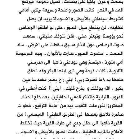
بصمت و حزن باكيا عليَّ بصمت ، تسيل دموعه فيرتفع
المد في النهر. كانت الصور واضحة وسريعة ،يكبر، أمامي
كشريط سينمائي بالأبيض و الاسود لا يريد ان يصل
لنهايته . لن ينقطع سيل الصور ، حتى لو اطلقوا الرصاص
نحو رؤوسنا وتبعثر مخي ، فلن تتوقف مخيلتي . سمعت
صوت الرصاص دون انذار مسبق سقطت على الارض ، ساد
الصمت .. استمرت الصور.. صارت بالألوان .. وجه المرحومة
أمي متوردٌ ، مبتسمٌ وهي تودعني ذاهبا الى مدرستي
الثانوية ، كانت فرحةً وهي ترى ابنها البكر وقد تحقق
حلمها به ،(ما قصرت ربي ! ابني راح يصير مهندسا حين
يكبر ، الله يوفقك و يفرح قلبك ، ابني !) كنت أمشي في
الدروب الترابية واتذكر قدمي الحافيتين بعد خلع الحذاء
المهترئ الذي ملت الثقوب فيه من اعادة الترقيع . خطوات
صغيرة تلاحق بعضها في الطريق الطيني( الميسمي ) من
القرية ذاهبا الى حقل جدي في طرف القرية حيث تختلط
الأملاح بالتربة الطينية .. عادت الصور بالأبيض و الاسود…