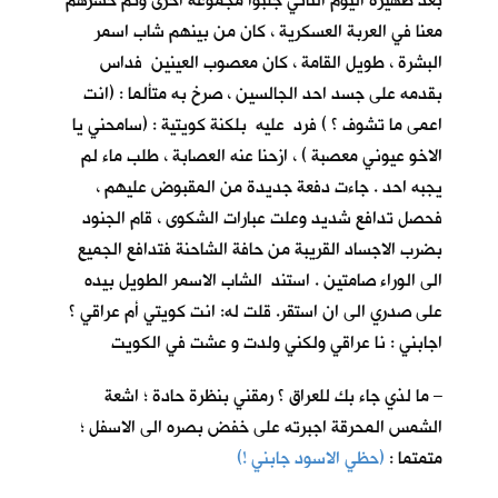
بعد ظهيرة اليوم الثاني جلبوا مجموعة اخرى وتم حشرهم
معنا في العربة العسكرية ، كان من بينهم شاب اسمر
البشرة ، طويل القامة ، كان معصوب العينين فداس
بقدمه على جسد احد الجالسين ، صرخ به متألما : (انت
اعمى ما تشوف ؟ ) فرد عليه بلكنة كويتية : (سامحني يا
الاخو عيوني معصبة ) ، ازحنا عنه العصابة ، طلب ماء لم
يجبه احد . جاءت دفعة جديدة من المقبوض عليهم ،
فحصل تدافع شديد وعلت عبارات الشكوى ، قام الجنود
بضرب الاجساد القريبة من حافة الشاحنة فتدافع الجميع
الى الوراء صامتين . استند الشاب الاسمر الطويل بيده
على صدري الى ان استقر. قلت له: انت كويتي أم عراقي ؟
اجابني : نا عراقي ولكني ولدت و عشت في الكويت
– ما لذي جاء بك للعراق ؟ رمقني بنظرة حادة ؛ اشعة
الشمس المحرقة اجبرته على خفض بصره الى الاسفل ؛
متمتما :
(حظي الاسود جابني !)