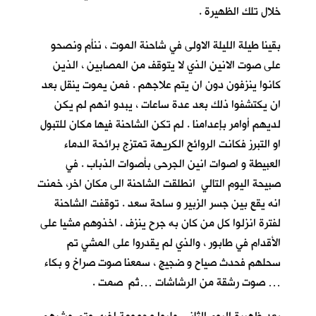
خلال تلك الظهيرة .
بقينا طيلة الليلة الاولى في شاحنة الموت ، ننأم ونصحو
على صوت الانين الذي لا يتوقف من المصابين ، الذين
كانوا ينزفون دون ان يتم علاجهم . فمن يموت ينقل بعد
ان يكتشفوا ذلك بعد عدة ساعات ، يبدو انهم لم يكن
لديهم أوامر بإعدامنا . لم تكن الشاحنة فيها مكان للتبول
او التبرز فكانت الروائح الكريهة تمتزج برائحة الدماء
العبيطة و اصوات انين الجرحى بأصوات الذباب . في
صبيحة اليوم التالي انطلقت الشاحنة الى مكان اخر، خمنت
انه يقع بين جسر الزبير و ساحة سعد . توقفت الشاحنة
لفترة انزلوا كل من كان به جرح ينزف . اخذوهم مشيا على
الأقدام في طابور ، والذي لم يقدروا على المشي تم
سحلهم فحدث صياح و ضجيج ، سمعنا صوت صراخ و بكاء
… صوت رشقة من الرشاشات …ثم صمت .