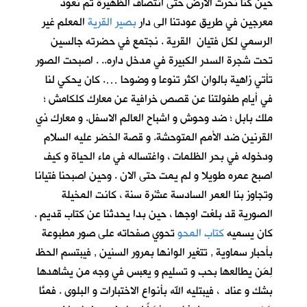
حين كنا نحرث الارض حتى انتصاف الظهيرة ثم نعود
معرجين في طريق عودتنا الى دار
بصير القرية
المعلم غير
الرسمي لكل فتيان القرية . نجتمع في حضرته جالسين
تحت شجرة السدر الكبيرة في مدخل داره.. . اصبحت الصور
تأتي زاهية بالوان اكثر تنوعا و وضوحا …. كان يحكي لنا
في أيام طفولتنا عن قصص خرافية عن معارك كلكامش ؛
ملك بابل ؛ ضد وحوش و اشباح العالم الاسفل. و معارك ذي
القرنين ضد الأمم المتوحشة. و قصة الخضر عليه السلام
ودخوله في بحر الظلمات ، واغتساله في ماء الحياة و كيف
اصبح عمره طويلا و لم يمت حتى الان . وحين اصبحنا فتيانا
وتجاوز بنا العمر السادسة عشْرة سنة ، كانت المخيلة
الصورية قد بلغت اوجها ، حين بدا يحدثنا عن كتاب قديم .
كان يسميه
كتاب المحو
تحوي صفحاته على صور مطبوعة
بأحبار سماوية , تتغير الوانها بمرور السنين , فيبتسم الحظ
لِمَن يطالعها بحب و تسليم و يعبس في وجه من يشاهدها
بشك و عناد ، فيبتليه الله بأنواع الاختبارات و البلوى . فمنَّا