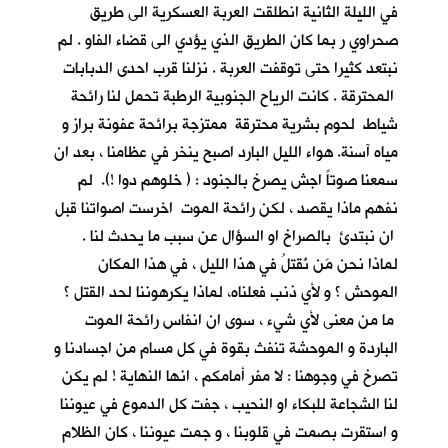
في الليلة الثانية انطلقت العربة العسكرية الى طريق
صحراوي ر بما كان الطريق الذي يؤدي الى قضاء الفاو . لم
نبتعد كثيرا حتى توقفت العربة . نزلنا قرب احدى الدبابات
المحترقة . كانت الرياح الجنوبية الرطبة تحمل لنا رائحة
شياط لحوم بشرية محترقة ممتزجة برائحة عفونة براز و
مياه آسنة. هواء الليل البارد اصبح ينخر في عظامنا ، بعد ان
سمعنا صوتاً اجش يصرخ بالجنود : ( خلوهم دوا !). لم
نفهم ماذا يقصد ، لكن رائحة الموت اخرست اصواتنا قبل
ان نبتدئ بالصراخ او السؤال عن سبب ما يحدث لنا .
لماذا نحن مَن نُقتلُ في هذا الليل ، في هذا المكان
الموحش ؟ و لأي ذنب فعلناه، لماذا يكرهوننا لحد القتل ؟
ما من معنى لأي شيء ، سوى ان انفاس رائحة الموت
الباردة و الموحشة تنفث بقوة في كل مسام من اجسادنا و
تصرخ في وجوهنا : لا مفر أمامكم ، انها النهاية ! لم يكن
لنا الشجاعة للبكاء او النحيب ، جفت كل الدموع في عيوننا
و استقرت بصمت في قلوبنا ، و جمت عيوننا ، كان الظلام