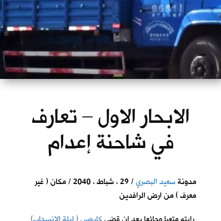
الابحار الاول – تعارف
في شاحنة إعدام
مدونة
سعيد البصري
/ 29 ، شباط ، 2040 / مكان ( غير
معرف ) من ارض الرافدين
رايته متعبا وجائعا بعد ان قضى
كابوس ( ليلة الانسحاب)