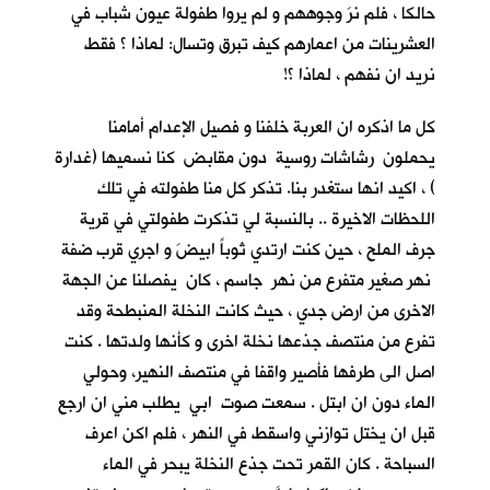
حالكا ، فلم نرَ وجوههم و لم يروا طفولة عيون شباب في
العشرينات من اعمارهم كيف تبرق وتسال: لماذا ؟ فقط
نريد ان نفهم ، لماذا ؟!
كل ما اذكره ان العربة خلفنا و فصيل الإعدام أمامنا
يحملون رشاشات روسية دون مقابض كنا نسميها (غدارة
) ، اكيد انها ستغدر بنا. تذكر كل منا طفولته في تلك
اللحظات الاخيرة .. بالنسبة لي تذكرت طفولتي في قرية
جرف الملح
، حين كنت ارتدي ثوباً ابيضَ و اجري قرب ضفة
نهر صغير متفرع من نهر جاسم ، كان يفصلنا عن الجهة
الاخرى من ارض جدي ، حيث كانت النخلة المنبطحة وقد
تفرع من منتصف جذعها نخلة اخرى و كأنها ولدتها . كنت
اصل الى طرفها فأصير واقفا في منتصف النهير، وحولي
الماء دون ان ابتل . سمعت صوت ابي يطلب مني ان ارجع
قبل ان يختل توازني واسقط في النهر ، فلم اكن اعرف
السباحة . كان القمر تحت جذع النخلة يبحر في الماء