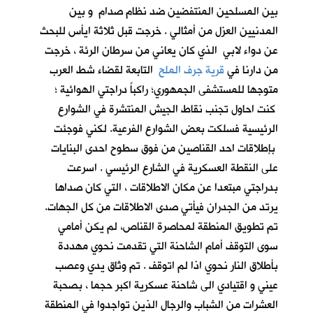
بين المسلحين المنتفضين ضد نظام صدام و بين
المدنيين العزل من أمثالي . خرجت قبل ثلاثة ايأس للبحث
عن دواء لابي الذي كان يعاني من سرطان الرئة ، خرجت
من دارنا في
قرية جرف الملح
التابعة لقضاء شط العرب
متوجها للمستشفى الجمهوري؛ راكباً دراجتي الهوائية ؛
كنت احاول تجنب نقاط الجيش المنتشرة في الشوارع
الرئيسية فسلكت بعض الشوارع الفرعية. لكني فوجئت
بإطلاقات احد القناصين من فوق سطوح احدى البنايات
على النقطة العسكرية في الشارع الرئيسي . اسرعت
بدراجتي مبتعدا عن مكان الاطلاقات ، التي كان صداها
يرتد من الجدران فيأتي صدى الاطلاقات من كل الجهات.
تم تطويق المنطقة لمحاصرة القناص، لم يكن أمامي
سوى التوقف أمام الشاحنة التي تقدمت نحوي مهددة
بأطلاق النار نحوي اذا لم اتوقف . تم وثاق يدي وعصب
عيني و اقتيادي الى شاحنة عسكرية اكبر حجما ، بصحبة
العشرات من الشباب والرجال الذين تواجدوا في المنطقة