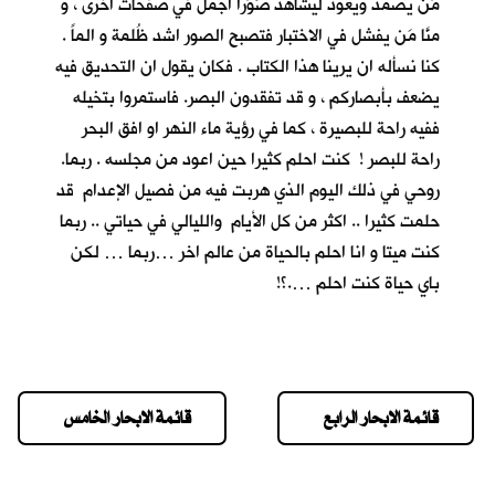
مَن يصمد ويعود ليشاهد صُوَراً اجمل في صفحات اخرى ، و
منَّا مَن يفشل في الاختبار فتصبح الصور اشد ظُلمة و الماً .
كنا نسأله ان يرينا هذا الكتاب . فكان يقول ان التحديق فيه
يضعف بأبصاركم ، و قد تفقدون البصر. فاستمروا بتخيله
ففيه راحة للبصيرة ، كما في رؤية ماء النهر او افق البحر
راحة للبصر ! كنت احلم كثيرا حين اعود من مجلسه . ربما.
روحي في ذلك اليوم الذي هربت فيه من فصيل الإعدام قد
حلمت كثيرا .. اكثر من كل الأيام والليالي في حياتي .. ربما
كنت ميتا و انا احلم بالحياة من عالم اخر …ربما … لكن
باي حياة كنت احلم ….؟!
قائمة الابحار الرابع
قائمة الابحار الخامس