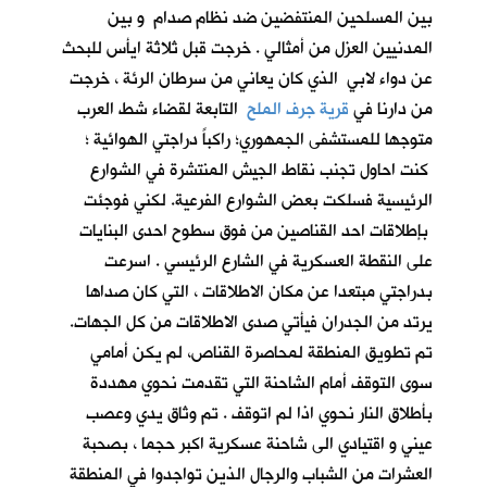
بين المسلحين المنتفضين ضد نظام صدام و بين
المدنيين العزل من أمثالي . خرجت قبل ثلاثة ايأس للبحث
عن دواء لابي الذي كان يعاني من سرطان الرئة ، خرجت
من دارنا في
قرية جرف الملح
التابعة لقضاء شط العرب
متوجها للمستشفى الجمهوري؛ راكباً دراجتي الهوائية ؛
كنت احاول تجنب نقاط الجيش المنتشرة في الشوارع
الرئيسية فسلكت بعض الشوارع الفرعية. لكني فوجئت
بإطلاقات احد القناصين من فوق سطوح احدى البنايات
على النقطة العسكرية في الشارع الرئيسي . اسرعت
بدراجتي مبتعدا عن مكان الاطلاقات ، التي كان صداها
يرتد من الجدران فيأتي صدى الاطلاقات من كل الجهات.
تم تطويق المنطقة لمحاصرة القناص، لم يكن أمامي
سوى التوقف أمام الشاحنة التي تقدمت نحوي مهددة
بأطلاق النار نحوي اذا لم اتوقف . تم وثاق يدي وعصب
عيني و اقتيادي الى شاحنة عسكرية اكبر حجما ، بصحبة
العشرات من الشباب والرجال الذين تواجدوا في المنطقة