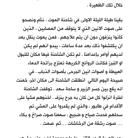
خلال تلك الظهيرة .
بقينا طيلة الليلة الاولى في شاحنة الموت ، ننأم ونصحو
على صوت الانين الذي لا يتوقف من المصابين ، الذين
كانوا ينزفون دون ان يتم علاجهم . فمن يموت ينقل بعد
ان يكتشفوا ذلك بعد عدة ساعات ، يبدو انهم لم يكن
لديهم أوامر بإعدامنا . لم تكن الشاحنة فيها مكان للتبول
او التبرز فكانت الروائح الكريهة تمتزج برائحة الدماء
العبيطة و اصوات انين الجرحى بأصوات الذباب . في
صبيحة اليوم التالي انطلقت الشاحنة الى مكان اخر، خمنت
انه يقع بين جسر الزبير و ساحة سعد . توقفت الشاحنة
لفترة انزلوا كل من كان به جرح ينزف . اخذوهم مشيا على
الأقدام في طابور ، والذي لم يقدروا على المشي تم
سحلهم فحدث صياح و ضجيج ، سمعنا صوت صراخ و بكاء
… صوت رشقة من الرشاشات …ثم صمت .