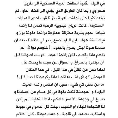
في الليلة الثانية انطلقت العربة العسكرية الى طريق
صحراوي ر بما كان الطريق الذي يؤدي الى قضاء الفاو . لم
نبتعد كثيرا حتى توقفت العربة . نزلنا قرب احدى الدبابات
المحترقة . كانت الرياح الجنوبية الرطبة تحمل لنا رائحة
شياط لحوم بشرية محترقة ممتزجة برائحة عفونة براز و
مياه آسنة. هواء الليل البارد اصبح ينخر في عظامنا ، بعد ان
سمعنا صوتاً اجش يصرخ بالجنود : ( خلوهم دوا !). لم
نفهم ماذا يقصد ، لكن رائحة الموت اخرست اصواتنا قبل
ان نبتدئ بالصراخ او السؤال عن سبب ما يحدث لنا .
لماذا نحن مَن نُقتلُ في هذا الليل ، في هذا المكان
الموحش ؟ و لأي ذنب فعلناه، لماذا يكرهوننا لحد القتل ؟
ما من معنى لأي شيء ، سوى ان انفاس رائحة الموت
الباردة و الموحشة تنفث بقوة في كل مسام من اجسادنا و
تصرخ في وجوهنا : لا مفر أمامكم ، انها النهاية ! لم يكن
لنا الشجاعة للبكاء او النحيب ، جفت كل الدموع في عيوننا
و استقرت بصمت في قلوبنا ، و جمت عيوننا ، كان الظلام