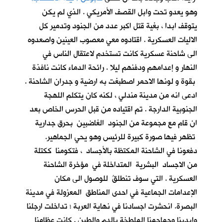
وهو يعدو تحت وابل القصف الأمريكي . الذي لم يكن
يتوقف ابدا ، بغية قتل اكبر عدد من الجنود وتدمير كل
الاليات العسكرية . اقتادوه معي معصوب العينين واصعدوه
الى شاحنة عسكرية كانت تستخدم لاعتقال الناس في
النهار و إعدامهم ودفنهم ليلا . رائحة الدماء كانت نافذة
بقوة و لونها الاحمر اصطبغت به ارضية و جدران الشاحنة .
ادعى انه من مدينة مندلي ، لكنه كان يتكلم اللهجة
الجنوبية الدارجة . تم اقتياده من قبل الحرس الخاص بعد
ان قام مع مجموعة من الجنود الغاضبين بحرق جدارية
تظهر فيها صورة كبيرة للرئيس وهو يحي الجماهير.
دفعونا في الشاحنة المكتظة بالأجساد ، فتكومنا ككتلة
من الاجساد البشرية المتداخلة في مؤخرة الشاحنة
العسكرية . التي سوف تنطلقُ للوصول الى مكان
الإعدامات الجماعية في احدى المناطق المعزولة في مدينة
البصرة. انحشرت اجسادنا في نهاية العربة ؛ تداخلت ارجلنا
وايدينا وجماجمنا الملطخة بالدم والطين . كانت عظامنا