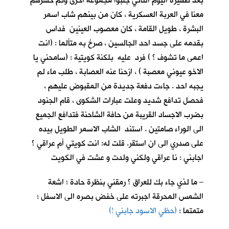
بعد ظهيرة اليوم الثاني جلبوا مجموعة اخرى وتم حشرهم
معنا في العربة العسكرية ، كان من بينهم شاب اسمر
البشرة ، طويل القامة ، كان معصوب العينين فداس
بقدمه على جسد احد الجالسين ، صرخ به متألما : (انت
اعمى ما تشوف ؟ ) فرد عليه بلكنة كويتية : (سامحني يا
الاخو عيوني معصبة ) ، ازحنا عنه العصابة ، طلب ماء لم
يجبه احد . جاءت دفعة جديدة من المقبوض عليهم ،
فحصل تدافع شديد وعلت عبارات الشكوى ، قام الجنود
بضرب الاجساد القريبة من حافة الشاحنة فتدافع الجميع
الى الوراء صامتين . استند الشاب الاسمر الطويل بيده
على صدري الى ان استقر. قلت له: انت كويتي أم عراقي ؟
اجابني : نا عراقي ولكني ولدت و عشت في الكويت
– ما لذي جاء بك للعراق ؟ رمقني بنظرة حادة ؛ اشعة
الشمس المحرقة اجبرته على خفض بصره الى الاسفل ؛
متمتما :
(حظي الاسود جابني !)