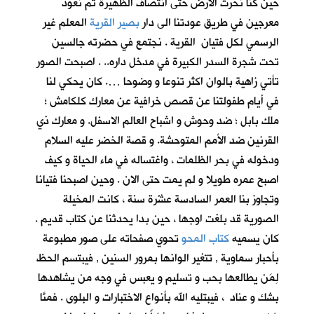
حين كنا نحرث الارض حتى انتصاف الظهيرة ثم نعود
معرجين في طريق عودتنا الى دار
بصير القرية
المعلم غير
الرسمي لكل فتيان القرية . نجتمع في حضرته جالسين
تحت شجرة السدر الكبيرة في مدخل داره.. . اصبحت الصور
تأتي زاهية بالوان اكثر تنوعا و وضوحا …. كان يحكي لنا
في أيام طفولتنا عن قصص خرافية عن معارك كلكامش ؛
ملك بابل ؛ ضد وحوش و اشباح العالم الاسفل. و معارك ذي
القرنين ضد الأمم المتوحشة. و قصة الخضر عليه السلام
ودخوله في بحر الظلمات ، واغتساله في ماء الحياة و كيف
اصبح عمره طويلا و لم يمت حتى الان . وحين اصبحنا فتيانا
وتجاوز بنا العمر السادسة عشْرة سنة ، كانت المخيلة
الصورية قد بلغت اوجها ، حين بدا يحدثنا عن كتاب قديم .
كان يسميه
كتاب المحو
تحوي صفحاته على صور مطبوعة
بأحبار سماوية , تتغير الوانها بمرور السنين , فيبتسم الحظ
لِمَن يطالعها بحب و تسليم و يعبس في وجه من يشاهدها
بشك و عناد ، فيبتليه الله بأنواع الاختبارات و البلوى . فمنَّا