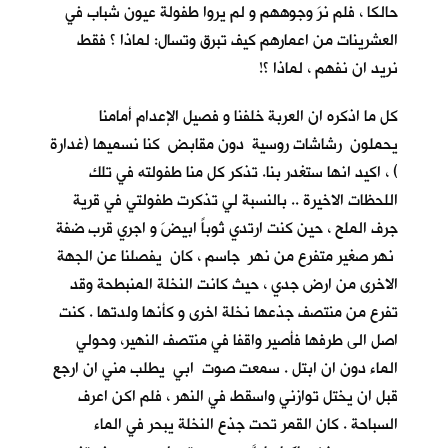
حالكا ، فلم نرَ وجوههم و لم يروا طفولة عيون شباب في
العشرينات من اعمارهم كيف تبرق وتسال: لماذا ؟ فقط
نريد ان نفهم ، لماذا ؟!
كل ما اذكره ان العربة خلفنا و فصيل الإعدام أمامنا
يحملون رشاشات روسية دون مقابض كنا نسميها (غدارة
) ، اكيد انها ستغدر بنا. تذكر كل منا طفولته في تلك
اللحظات الاخيرة .. بالنسبة لي تذكرت طفولتي في قرية
جرف الملح
، حين كنت ارتدي ثوباً ابيضَ و اجري قرب ضفة
نهر صغير متفرع من نهر جاسم ، كان يفصلنا عن الجهة
الاخرى من ارض جدي ، حيث كانت النخلة المنبطحة وقد
تفرع من منتصف جذعها نخلة اخرى و كأنها ولدتها . كنت
اصل الى طرفها فأصير واقفا في منتصف النهير، وحولي
الماء دون ان ابتل . سمعت صوت ابي يطلب مني ان ارجع
قبل ان يختل توازني واسقط في النهر ، فلم اكن اعرف
السباحة . كان القمر تحت جذع النخلة يبحر في الماء