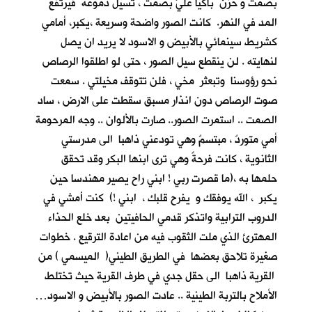
بصمت و حزن باكيا عليَّ بصمت ، تسيل دموعه فيرتفع
المد في النهر. كانت الصور واضحة وسريعة ،يكبر، أمامي
كشريط سينمائي بالأبيض و الاسود لا يريد ان يصل
لنهايته . لن ينقطع سيل الصور ، حتى لو اطلقوا الرصاص
نحو رؤوسنا وتبعثر مخي ، فلن تتوقف مخيلتي . سمعت
صوت الرصاص دون انذار مسبق سقطت على الارض ، ساد
الصمت .. استمرت الصور.. صارت بالألوان .. وجه المرحومة
أمي متوردٌ ، مبتسمٌ وهي تودعني ذاهبا الى مدرستي
الثانوية ، كانت فرحةً وهي ترى ابنها البكر وقد تحقق
حلمها به ،(ما قصرت ربي ! ابني راح يصير مهندسا حين
يكبر ، الله يوفقك و يفرح قلبك ، ابني !) كنت أمشي في
الدروب الترابية واتذكر قدمي الحافيتين بعد خلع الحذاء
المهترئ الذي ملت الثقوب فيه من اعادة الترقيع . خطوات
صغيرة تلاحق بعضها في الطريق الطيني( الميسمي ) من
القرية ذاهبا الى حقل جدي في طرف القرية حيث تختلط
الأملاح بالتربة الطينية .. عادت الصور بالأبيض و الاسود…