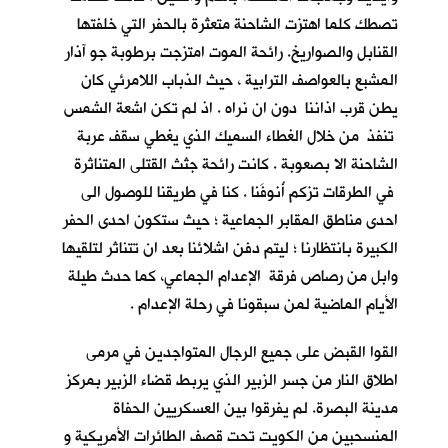
تصطك كلما اهتزت الشاحنة متعثرة بالحفر التي خلفتها
القنابل والصواريخ. رائحة الموت امتزجت برطوبة جو آذار
المشبع بالعواصف الترابية ، حيث الذباب اللامرئي كان
يطن قرب اذاننا دون ان نراه . اذ لم تكن اشعة الشمس
تنفذ من خلال الغطاء السميك الذي يغطي سقف عربة
الشاحنة الا بصعوبة . كانت رائحة جثث القتلى المتناثرة
في الطرقات تزكم أُنوفَنا . كنا في طريقنا للوصول الى
احدى مناطق المقابر الجماعية ؛ حيث ستكون احدى الحفر
الكبيرة بانتظارنا ؛ ليتم دفن اشلائنا بعد ان تتناثر لتلقيها
وابل من رصاص فرقة الإعدام الجماعي، كما حدث طيلة
الأيام الماضية لمن سبقونا في رحلة الإعدام .
القوا القبض على جميع الرجال المتواجدين في مرمى
اطلاق النار من جسر الزبير الذي يربط قضاء الزبير بمركز
مدينة البصرة. لم يفرقوا بين العسكريين الحفاة
المنسحبين من الكويت تحت قصف الطائرات الأمريكية و