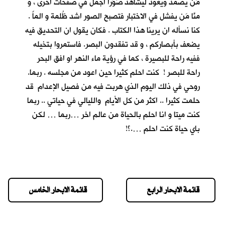
مَن يصمد ويعود ليشاهد صُوَراً اجمل في صفحات اخرى ، و
منَّا مَن يفشل في الاختبار فتصبح الصور اشد ظُلمة و الماً .
كنا نسأله ان يرينا هذا الكتاب . فكان يقول ان التحديق فيه
يضعف بأبصاركم ، و قد تفقدون البصر. فاستمروا بتخيله
ففيه راحة للبصيرة ، كما في رؤية ماء النهر او افق البحر
راحة للبصر ! كنت احلم كثيرا حين اعود من مجلسه . ربما.
روحي في ذلك اليوم الذي هربت فيه من فصيل الإعدام قد
حلمت كثيرا .. اكثر من كل الأيام والليالي في حياتي .. ربما
كنت ميتا و انا احلم بالحياة من عالم اخر …ربما … لكن
باي حياة كنت احلم ….؟!
قائمة الابحار الرابع
قائمة الابحار الخامس