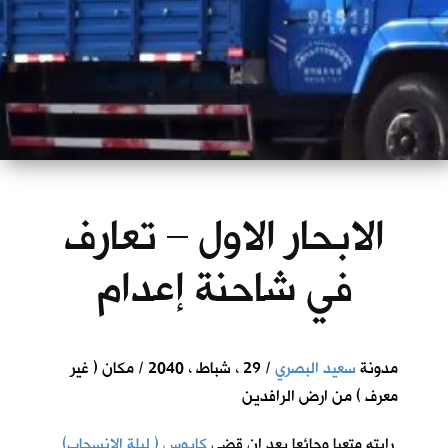
الابحار الاول – تعارف
في شاحنة إعدام
مدونة
سعيد البصري
/ 29 ، شباط ، 2040 / مكان ( غير
معرف ) من ارض الرافدين
رايته متعبا وجائعا بعد ان قضى
كابوس ( ليلة الانسحاب)