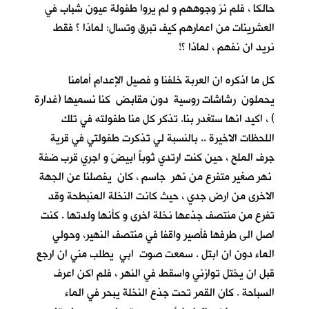
حالكا ، فلم نرَ وجوههم و لم يروا طفولة عيون شباب في
العشرينات من اعمارهم كيف تبرق وتسال: لماذا ؟ فقط
نريد ان نفهم ، لماذا ؟!
كل ما اذكره ان العربة خلفنا و فصيل الإعدام أمامنا
يحملون رشاشات روسية دون مقابض كنا نسميها (غدارة
) ، اكيد انها ستغدر بنا. تذكر كل منا طفولته في تلك
اللحظات الاخيرة .. بالنسبة لي تذكرت طفولتي في قرية
جرف الملح
، حين كنت ارتدي ثوباً ابيضَ و اجري قرب ضفة
نهر صغير متفرع من نهر جاسم ، كان يفصلنا عن الجهة
الاخرى من ارض جدي ، حيث كانت النخلة المنبطحة وقد
تفرع من منتصف جذعها نخلة اخرى و كأنها ولدتها . كنت
اصل الى طرفها فأصير واقفا في منتصف النهير، وحولي
الماء دون ان ابتل . سمعت صوت ابي يطلب مني ان ارجع
قبل ان يختل توازني واسقط في النهر ، فلم اكن اعرف
السباحة . كان القمر تحت جذع النخلة يبحر في الماء