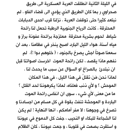
في الليلة الثانية انطلقت العربة العسكرية الى طريق
صحراوي ر بما كان الطريق الذي يؤدي الى قضاء الفاو . لم
نبتعد كثيرا حتى توقفت العربة . نزلنا قرب احدى الدبابات
المحترقة . كانت الرياح الجنوبية الرطبة تحمل لنا رائحة
شياط لحوم بشرية محترقة ممتزجة برائحة عفونة براز و
مياه آسنة. هواء الليل البارد اصبح ينخر في عظامنا ، بعد ان
سمعنا صوتاً اجش يصرخ بالجنود : ( خلوهم دوا !). لم
نفهم ماذا يقصد ، لكن رائحة الموت اخرست اصواتنا قبل
ان نبتدئ بالصراخ او السؤال عن سبب ما يحدث لنا .
لماذا نحن مَن نُقتلُ في هذا الليل ، في هذا المكان
الموحش ؟ و لأي ذنب فعلناه، لماذا يكرهوننا لحد القتل ؟
ما من معنى لأي شيء ، سوى ان انفاس رائحة الموت
الباردة و الموحشة تنفث بقوة في كل مسام من اجسادنا و
تصرخ في وجوهنا : لا مفر أمامكم ، انها النهاية ! لم يكن
لنا الشجاعة للبكاء او النحيب ، جفت كل الدموع في عيوننا
و استقرت بصمت في قلوبنا ، و جمت عيوننا ، كان الظلام