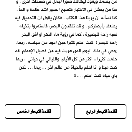
مَن يصمد ويعود ليشاهد صُوَراً اجمل في صفحات اخرى ، و
منَّا مَن يفشل في الاختبار فتصبح الصور اشد ظُلمة و الماً .
كنا نسأله ان يرينا هذا الكتاب . فكان يقول ان التحديق فيه
يضعف بأبصاركم ، و قد تفقدون البصر. فاستمروا بتخيله
ففيه راحة للبصيرة ، كما في رؤية ماء النهر او افق البحر
راحة للبصر ! كنت احلم كثيرا حين اعود من مجلسه . ربما.
روحي في ذلك اليوم الذي هربت فيه من فصيل الإعدام قد
حلمت كثيرا .. اكثر من كل الأيام والليالي في حياتي .. ربما
كنت ميتا و انا احلم بالحياة من عالم اخر …ربما … لكن
باي حياة كنت احلم ….؟!
قائمة الابحار الرابع
قائمة الابحار الخامس