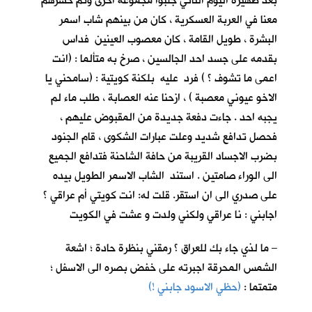
بعد ظهيرة اليوم الثاني جلبوا مجموعة اخرى وتم حشرهم
معنا في العربة العسكرية ، كان من بينهم شاب اسمر
البشرة ، طويل القامة ، كان معصوب العينين فداس
بقدمه على جسد احد الجالسين ، صرخ به متألما : (انت
اعمى ما تشوف ؟ ) فرد عليه بلكنة كويتية : (سامحني يا
الاخو عيوني معصبة ) ، ازحنا عنه العصابة ، طلب ماء لم
يجبه احد . جاءت دفعة جديدة من المقبوض عليهم ،
فحصل تدافع شديد وعلت عبارات الشكوى ، قام الجنود
بضرب الاجساد القريبة من حافة الشاحنة فتدافع الجميع
الى الوراء صامتين . استند الشاب الاسمر الطويل بيده
على صدري الى ان استقر. قلت له: انت كويتي أم عراقي ؟
اجابني : نا عراقي ولكني ولدت و عشت في الكويت
– ما لذي جاء بك للعراق ؟ رمقني بنظرة حادة ؛ اشعة
الشمس المحرقة اجبرته على خفض بصره الى الاسفل ؛
متمتما :
(حظي الاسود جابني !)