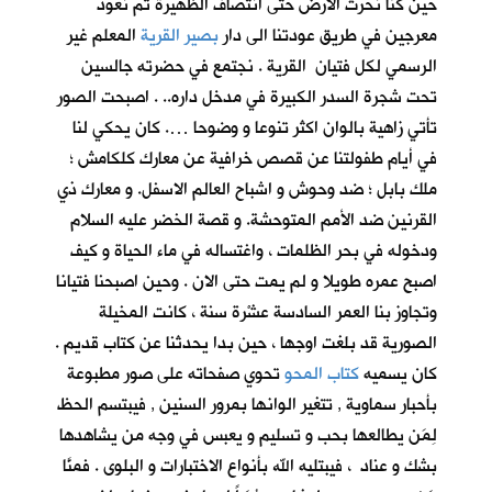
حين كنا نحرث الارض حتى انتصاف الظهيرة ثم نعود
معرجين في طريق عودتنا الى دار
بصير القرية
المعلم غير
الرسمي لكل فتيان القرية . نجتمع في حضرته جالسين
تحت شجرة السدر الكبيرة في مدخل داره.. . اصبحت الصور
تأتي زاهية بالوان اكثر تنوعا و وضوحا …. كان يحكي لنا
في أيام طفولتنا عن قصص خرافية عن معارك كلكامش ؛
ملك بابل ؛ ضد وحوش و اشباح العالم الاسفل. و معارك ذي
القرنين ضد الأمم المتوحشة. و قصة الخضر عليه السلام
ودخوله في بحر الظلمات ، واغتساله في ماء الحياة و كيف
اصبح عمره طويلا و لم يمت حتى الان . وحين اصبحنا فتيانا
وتجاوز بنا العمر السادسة عشْرة سنة ، كانت المخيلة
الصورية قد بلغت اوجها ، حين بدا يحدثنا عن كتاب قديم .
كان يسميه
كتاب المحو
تحوي صفحاته على صور مطبوعة
بأحبار سماوية , تتغير الوانها بمرور السنين , فيبتسم الحظ
لِمَن يطالعها بحب و تسليم و يعبس في وجه من يشاهدها
بشك و عناد ، فيبتليه الله بأنواع الاختبارات و البلوى . فمنَّا