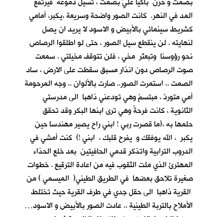
بصمت و حزن باكيا عليَّ بصمت ، تسيل دموعه فيرتفع
المد في النهر. كانت الصور واضحة وسريعة ،يكبر، أمامي
كشريط سينمائي بالأبيض و الاسود لا يريد ان يصل
لنهايته . لن ينقطع سيل الصور ، حتى لو اطلقوا الرصاص
نحو رؤوسنا وتبعثر مخي ، فلن تتوقف مخيلتي . سمعت
صوت الرصاص دون انذار مسبق سقطت على الارض ، ساد
الصمت .. استمرت الصور.. صارت بالألوان .. وجه المرحومة
أمي متوردٌ ، مبتسمٌ وهي تودعني ذاهبا الى مدرستي
الثانوية ، كانت فرحةً وهي ترى ابنها البكر وقد تحقق
حلمها به ،(ما قصرت ربي ! ابني راح يصير مهندسا حين
يكبر ، الله يوفقك و يفرح قلبك ، ابني !) كنت أمشي في
الدروب الترابية واتذكر قدمي الحافيتين بعد خلع الحذاء
المهترئ الذي ملت الثقوب فيه من اعادة الترقيع . خطوات
صغيرة تلاحق بعضها في الطريق الطيني( الميسمي ) من
القرية ذاهبا الى حقل جدي في طرف القرية حيث تختلط
الأملاح بالتربة الطينية .. عادت الصور بالأبيض و الاسود…