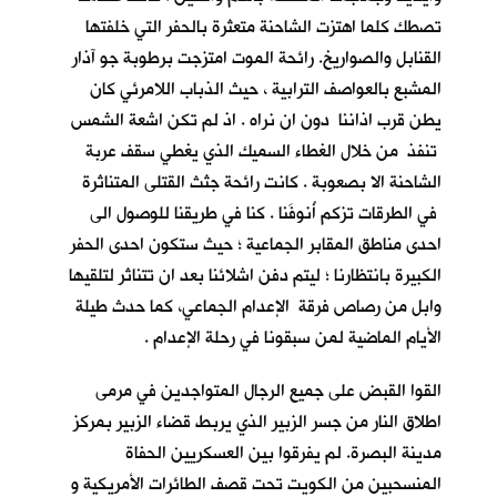
تصطك كلما اهتزت الشاحنة متعثرة بالحفر التي خلفتها
القنابل والصواريخ. رائحة الموت امتزجت برطوبة جو آذار
المشبع بالعواصف الترابية ، حيث الذباب اللامرئي كان
يطن قرب اذاننا دون ان نراه . اذ لم تكن اشعة الشمس
تنفذ من خلال الغطاء السميك الذي يغطي سقف عربة
الشاحنة الا بصعوبة . كانت رائحة جثث القتلى المتناثرة
في الطرقات تزكم أُنوفَنا . كنا في طريقنا للوصول الى
احدى مناطق المقابر الجماعية ؛ حيث ستكون احدى الحفر
الكبيرة بانتظارنا ؛ ليتم دفن اشلائنا بعد ان تتناثر لتلقيها
وابل من رصاص فرقة الإعدام الجماعي، كما حدث طيلة
الأيام الماضية لمن سبقونا في رحلة الإعدام .
القوا القبض على جميع الرجال المتواجدين في مرمى
اطلاق النار من جسر الزبير الذي يربط قضاء الزبير بمركز
مدينة البصرة. لم يفرقوا بين العسكريين الحفاة
المنسحبين من الكويت تحت قصف الطائرات الأمريكية و