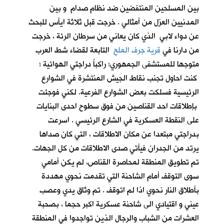
بين المسلحين المنتفضين ضد نظام صدام و بين
المدنيين العزل من أمثالي . خرجت قبل ثلاثة ايأس للبحث
عن دواء لابي الذي كان يعاني من سرطان الرئة ، خرجت
من دارنا في
قرية جرف الملح
التابعة لقضاء شط العرب
متوجها للمستشفى الجمهوري؛ راكباً دراجتي الهوائية ؛
كنت احاول تجنب نقاط الجيش المنتشرة في الشوارع
الرئيسية فسلكت بعض الشوارع الفرعية. لكني فوجئت
بإطلاقات احد القناصين من فوق سطوح احدى البنايات
على النقطة العسكرية في الشارع الرئيسي . اسرعت
بدراجتي مبتعدا عن مكان الاطلاقات ، التي كان صداها
يرتد من الجدران فيأتي صدى الاطلاقات من كل الجهات.
تم تطويق المنطقة لمحاصرة القناص، لم يكن أمامي
سوى التوقف أمام الشاحنة التي تقدمت نحوي مهددة
بأطلاق النار نحوي اذا لم اتوقف . تم وثاق يدي وعصب
عيني و اقتيادي الى شاحنة عسكرية اكبر حجما ، بصحبة
العشرات من الشباب والرجال الذين تواجدوا في المنطقة