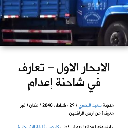
الابحار الاول – تعارف
في شاحنة إعدام
مدونة
سعيد البصري
/ 29 ، شباط ، 2040 / مكان ( غير
معرف ) من ارض الرافدين
رايته متعبا وجائعا بعد ان قضى
كابوس ( ليلة الانسحاب)