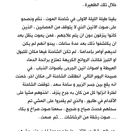
خلال تلك الظهيرة .
بقينا طيلة الليلة الاولى في شاحنة الموت ، ننأم ونصحو
على صوت الانين الذي لا يتوقف من المصابين ، الذين
كانوا ينزفون دون ان يتم علاجهم . فمن يموت ينقل بعد
ان يكتشفوا ذلك بعد عدة ساعات ، يبدو انهم لم يكن
لديهم أوامر بإعدامنا . لم تكن الشاحنة فيها مكان للتبول
او التبرز فكانت الروائح الكريهة تمتزج برائحة الدماء
العبيطة و اصوات انين الجرحى بأصوات الذباب . في
صبيحة اليوم التالي انطلقت الشاحنة الى مكان اخر، خمنت
انه يقع بين جسر الزبير و ساحة سعد . توقفت الشاحنة
لفترة انزلوا كل من كان به جرح ينزف . اخذوهم مشيا على
الأقدام في طابور ، والذي لم يقدروا على المشي تم
سحلهم فحدث صياح و ضجيج ، سمعنا صوت صراخ و بكاء
… صوت رشقة من الرشاشات …ثم صمت .