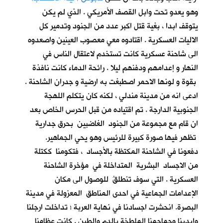
وهو يعدو تحت وابل القصف الأمريكي . الذي لم يكن
يتوقف ابدا ، بغية قتل اكبر عدد من الجنود وتدمير كل
الاليات العسكرية . اقتادوه معي معصوب العينين واصعدوه
الى شاحنة عسكرية كانت تستخدم لاعتقال الناس في
النهار و إعدامهم ودفنهم ليلا . رائحة الدماء كانت نافذة
بقوة و لونها الاحمر اصطبغت به ارضية و جدران الشاحنة .
ادعى انه من مدينة مندلي ، لكنه كان يتكلم اللهجة
الجنوبية الدارجة . تم اقتياده من قبل الحرس الخاص بعد
ان قام مع مجموعة من الجنود الغاضبين بحرق جدارية
تظهر فيها صورة كبيرة للرئيس وهو يحي الجماهير.
دفعونا في الشاحنة المكتظة بالأجساد ، فتكومنا ككتلة
من الاجساد البشرية المتداخلة في مؤخرة الشاحنة
العسكرية . التي سوف تنطلقُ للوصول الى مكان
الإعدامات الجماعية في احدى المناطق المعزولة في مدينة
البصرة. انحشرت اجسادنا في نهاية العربة ؛ تداخلت ارجلنا
وايدينا وجماجمنا الملطخة بالدم والطين . كانت عظامنا