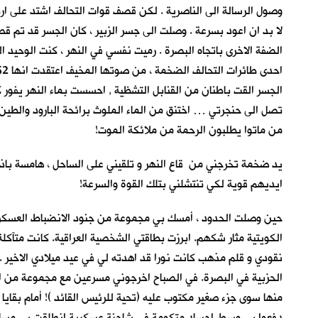
وصول الرسالة الى الناصرية . لكن قصف قوات التحالف اشتد على ارت
لا بد ان اعود بسرعة . وصلت الى جسر الزبير ، كان الجسر قد تم 
الضفة الاخرى باتجاه البصرة . رميت نفسي في النهر ، كنت الوحيد 
الجسر القت باطنان من القنابل التشظية , احسست بماء النهر يفور كب
تصل الى حنجرتي … اختنق من الماء الملوث برائحة البارود والطين
من ماتوا يطلبون الرحمة من ملائكة الموت!
يد ضخمة تخرجني من قاع النهر و تلقيني على الساحل ، هامسة باذن
ايديهم قوية لكي تنتشلني بتلك القوة والسرعة!
حين وصلت الحدود ، أمسك بي مجموعة من جنود الانضباط العسكري ،
الكويتية مثار شكهم. ابرزت بطاقتي الشخصية العراقية. كانت متآكلة
نقودي و قلم مذهب كانت نورا قد اهدته لي في عيد ميلادي الاخير .
الحزبية في البصرة. في الصباح اخرجوني مسرعين مع مجموعة من المعت
منها سوى جزء صغير مكتوب عليه (تحية للرئيس القائد )! أمام بقايا 
دفعوا بي وسط اجساد متكومة في شاحنة عسكرية انطلقت بي مسافة ط