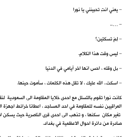
– يعني انتِ تحبينني يا نورا
– …..
– لِمَ تسكتين؟
– ليس وقت هذا الكلام.
– بل وقته ، احس انها اخر أيامي في الدنيا
– اسكت.. الله عليك ، لا تقل هذه الكلمات ، سأموت حينها.
كانت نورا تقوم بالتَسلل مع احدى خلايا المقاومة الى السعودية لن
العراقيين نفسه للمقاومة في احد المساجد ، اعطانا خرائط اجهزة ا
تغير مكان سكنها ، و تذهب الى احدى قرى الناصرية حيث يسكن اهلها ،
صادرة من دائرة احوال الاعظمية في بغداد.