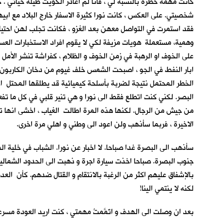
كانت مهمة خطرة بالنسبة لي ، فانا لم اغادر الكويت طيلة حياتي . ك
شخصيتي. على العكس ، كانت نورا كثيرة الاسفار خارج البلاد مع ابيه
فقد استمرت في التواصل معهن بعد الغزو ، فكانت تجلب لهن احتيا
وهمية، مستعملة هويات مزيفة لكي لا يقوم افراد الاستخبارات ال
على الخوف او الرهبة في زمن الخوف و الظلام ، كفراشة تنشر الأم
ابار النفط في الجو ، اصبحت الشمس خلف غيوم من دخان الكاربون و 
الخطر المحتمل نتيجة لضربة بأسلحة كيميائية قد يطلقها المحتل اذ
البصر. لكني كنت اتطلع فقط الى نورا و هي تنير قلبي في كل ما تفعل
من جيش من الرجال. لكنها هذه المرة اطالت الغياب ، اخشى انها تع
الاخيرة ، فربما سأذهب ولن اعود الى وطني و اهلي مرة اخرى.
سأذهب الى البصرة غدا صباحا. لا اخبار عن نورا. الشباب في خلية ا
جنوب البصرة. صباحا اخذت سيارة اجرة و ذهبت الى الحدود الشمالية 
بالإشفاق عليهم اكثر من الرغبة بالانتقام و القتال ضدهم. كأن الع
لكنه لا ينتمي الينا!
بعد ان وصلت الى الهدف و اتَمَّمتُ مهمتي ، كنت اريد العودة مسرع