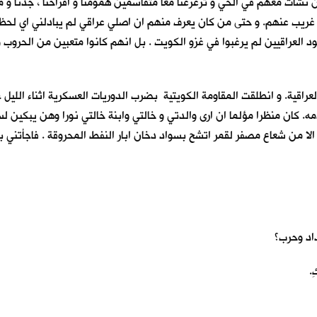
 نشأتُ معهم في الحي و ترعرعنا معا متقاسمين همومنا و افراحنا ، جدنا و مزاح
 غريب عنهم. و حتى من كان يعرف منهم ان اصلي عراقي لم يبادلني اي لح
جنود العراقيين لم يرغبوا في غزو الكويت . بل انهم كانوا متعبين من الحر
عراقية. و انطلقت المقاومة الكويتية بضرب الدوريات العسكرية اثناء الليل 
 كان منظرا مؤلما ان ارى والدتي و خالتي وابنة خالتي نورا وهن يبكين لسا
الا من شعاع مصفر لقمر اتشح بسواد دخان ابار النفط المحروقة . فاجأتني ب
داد وحرب؟
.