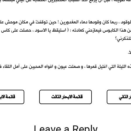
وقود ، ربما كان وقودها دماء المغدورين ! حين توقفتْ في مكان موحش علمت ا
ن هذا الكابوس فيمازحني كعادته : ( استيقظ يا الاسود ، حصلت على كاس ال
تتذكرني؟
يلة ، انا من سيموت أولا.
ليلة التي اغتيل قمرها ، و صمتت عيون و افواه المحبين على أمل اللقاء في
 الثاني
قائمة الابحار الثالث
قائمة الاب
Leave a Reply