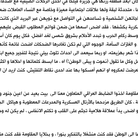
ان ابعد منطقة زرتها هي جزيرة فيلكا في احدى الرحلات الصيفية مع اصدقاء ال
ا ، متحدثة لبقة ولها علاقات اجتماعية مميزة وخاصة مع النساء العاملات ضمن
جاتهن الشخصية و تساعدهن في التواصل مع ذويهن عبر البريد الذي كانت 
عسكرية بكشفها . فقد اضحى اسمها من ضمن قوائم المطلوب القبض عليهم ، 
ل وسط ركام الحرب و تبدد الأحلام بشروق شمس لغد افضل. فكل يوم كان أس
الغازات السأمة. الوجوه التي لم تكن تغادرها الضحكات اضحت غائمة كأنها 
ا شعر بهزيمته. او ربما سيعمد الى احداث تلوث بيئي نتيجة لتفجير جميع اب
 وكل ما تقول (نموت و يبقى الوطن!) اه ، ما ابسط كلماتها و احلاها و اكثر
رضت لمكروه او انهم أمسكوا بها عند احدى نقاط التفتيش. كنت اريد ان اود
لمقاومة اخذوا الضابط العراقي المتعاون معنا الى بيت بعيد عن اعين جنود 
، كان الطريق مزدحما بالأرتال العسكرية والمدرعات المعطوبة و هياكل الج
دو اضحى يداً عملاقة هلامية تجثم على القلب و تكتم الانفاس ، لم يكن له و
ا الى الوطن فقد كنت منشغلا بالتفكير بنورا ، و بخلايا المقاومة فقد كنت 