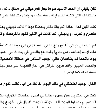
كان يقيني ان الحظ الاسود هو ما جعل قمر حياتي في محاق دائم ، و
باستدارته التي تشبه القمر ليلة اربعة عشر ، و بياض بشرتها فاني ل
كنت اقول لها : لماذا انتِ وانا نفكر ببعضنا دوما ؟ كانت تجيبني ب
فتصرخ و تهرب ، و يعجبني انها كانت في الاخير تقوم بالقرفصاء و 
لم اعرف في حياتي أباً غير زوج خالتي ، فقد توفي ابي حينما كنت ص
مات او تم إعدامه ، من يدري! بقيت مع والدتي في بيت خالتي المتزو
يوما بانهما قد يشاهدان خالي الوحيد الساكن في منطقة الاعظمية ب
والدهما العجوز الراقد طريح الفراش في الدار القديمة على نهر دج
ضفة دجلة كما اوصى).
الخال الوحيد احتضنني في ذلك اليوم القائظ من آب ، كانت تفوح من ب
كنت في العشرين ،من عمري ، طالبا في احدى الجامعات الكويتية بكلية 
لكنهم لم يدخلوا البيوت المسكونة. تكومت الازبال في الشوارع وق