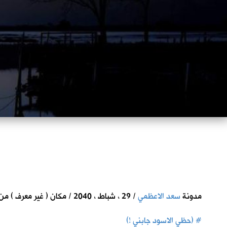
مدونة
سعد الاعظمي
/ 29 ، شباط ، 2040 / مكان ( غير معرف ) من ارض الرافدين
#
(حظي الاسود جابني !)