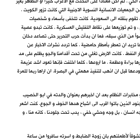
حي . لم اكن معتادا على التحدث مع الاغراب كثيرا او التظاهر بغير
 الجمعيات الانسانية النسوية الاجنبية التي كانت تزور الكويت .
تقوم بنقله الى السعودية. كانت تتخفى بأسماء و شخصيات
و تم توزيعها على نقاط التفتيش العسكرية . كانت تبدو عصية
وأَ من الذي سبقه، فما ان بدأت حرب التحرير حتى تصاعد دخان
تريد ان تمطر بأمطار حامضية . كما تردد نشرات الاخبار عن
ار النفط . كانت الارض تغلي من تحت أقدامنا والجو يظلم على مد
ها براءة وعظمة . ما اروعها ، كلما اختفت فإنها تعود اشد عزيمة
عها قبل ان اذهب لتنفيذ مهمتي في البصرة. ان اراها ربما للمرة
و مخابرات النظام بعد ان اخبرهم بعنوان والدته في ابو الخصيب
نود الذين باتوا اقرب الى اشباح هدها الخوف و الجوع. كنت اشعر
جه انسان ، بل وجه وحشي خفي ، يدب تحت جلودنا ، كانه منا ، و
متشوقاً لأطمئنهم بان زوجة الضابط و اسرته سافروا من ساعة