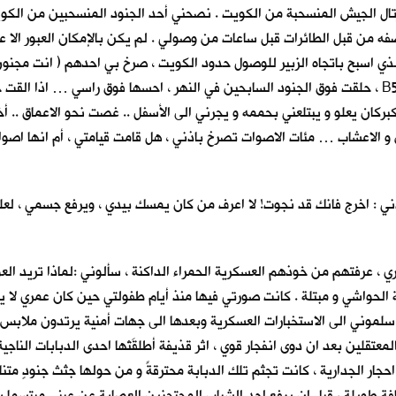
ال الجيش المنسحبة من الكويت . نصحني أحد الجنود المنسحبين من الكويت (
قصفه من قبل الطائرات قبل ساعات من وصولي . لم يكن بالإمكان العبور الا
الذي اسبح باتجاه الزبير للوصول حدود الكويت ، صرخ بي احدهم ( انت مجنون
احدى طائرات التحالف الضخمة ، من صوتها المخيف اعتقدت انها B52 ، حلقت فوق الجنود السابحين في النه
ركان يعلو و يبتلعني بحممه و يجرني الى الأسفل .. غصت نحو الاعماق .. أخذ
 و الاعشاب … مئات الاصوات تصرخ باذني ، هل قامت قيامتي ، أم انها اصو
ي : اخرج فانك قد نجوت! لا اعرف من كان يمسك بيدي ، ويرفع جسمي ، لعله
 عرفتهم من خوذهم العسكرية الحمراء الداكنة ، سألوني :لماذا تريد الع
 الحواشي و مبتلة . كانت صورتي فيها منذ أيام طفولتي حين كان عمري لا يتج
سلموني الى الاستخبارات العسكرية وبعدها الى جهات أمنية يرتدون ملابس مد
قلين بعد ان دوى انفجار قوي ، اثر قذيفة أطلقَتْها احدى الدبابات الناجية
احجار الجدارية ، كانت تجثم تلك الدبابة محترقةً و من حولها جثث جنودٍ متن
ويلة ، قبل ان يرفع احد الشباب المحتجزين العصابة عن عيني مبتسما بسخر