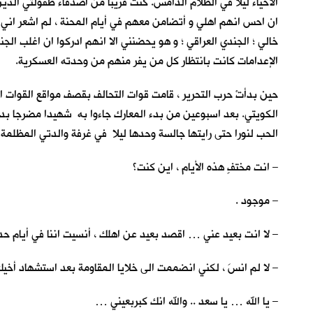
الاحياء ليلاً في الظلام الدامس. كنت قريباً من اصدقاء طفولتي الذين
ان احس انهم اهلي و أتضامن معهم في أيام المحنة ، لم اشعر اني
خالي ؛ الجندي العراقي ؛ و هو يحضنني الا انهم ادركوا ان اغلب ال
الإعدامات كانت بانتظار كل من يفر منهم من وحدته العسكرية.
حين بدأتْ حرب التحرير ، قامت قوات التحالف بقصف مواقع القوات ال
الكويتي. بعد اسبوعين من بدء المعارك جاءوا به شهيدا مضرجا بدمه.
الحب لنورا حتى رايتها جالسة وحدها ليلا في غرفة والدتي المظلمة 
– انت مختفٍ هذه الأيام ، اين كنت؟
– موجود .
– لا انت بعيد عني … اقصد بعيد عن اهلك ، أنسيت اننا في أيام ح
– لا لم انسَ ، لكني انضممت الى خلايا المقاومة بعد استشهاد أخيكِ
– يا الله … يا سعد .. والله انك كبربعيني …