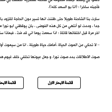
فأجبته ساخرا : (انا بو السعد كله!).
سارت بنا الشاحنة طويلا حتى ظننت انها تسير دون الحاجة للتزود بال
جدا ، وددت لو أنتهي من كل هذه الفوضى ، بان يوقظني ابو نورا م
اخر مرة قبل اختفائها قائلةِ : اذا سمعتَ يوما اني قد مُتٌ ، فبماذا س
– لا تحكي عن الموت الحياة ،أمامك حياة طو
صوت الاطلاقات بدد صوت نورا. و جعل عيونها تختفي خلف غيوم هذه ال
قائمة الابحار الاول
قائمة الابحار