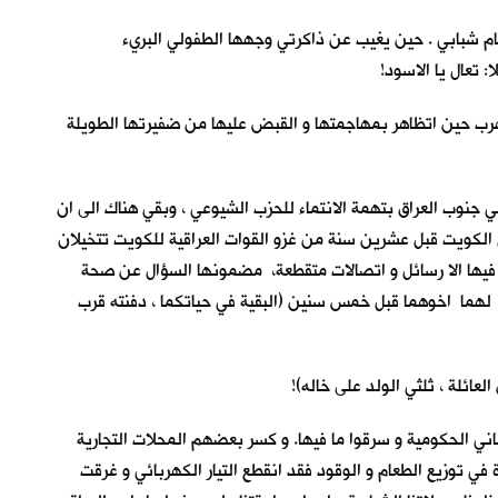
يام شبابي . حين يغيب عن ذاكرتي وجهها الطفولي البريء
 تعال يا الاسود!
نت تهرب حين اتظاهر بمهاجمتها و القبض عليها من ضفيرتها الطويلة
ي جنوب العراق بتهمة الانتماء للحزب الشيوعي ، وبقي هناك الى ان
ي الكويت قبل عشرين سنة من غزو القوات العراقية للكويت تتخيلان
ا فيها الا رسائل و اتصالات متقطعة، مضمونها السؤال عن صحة
ا لهما اخوهما قبل خمس سنين (البقية في حياتكما ، دفنته قرب
عائلة ، ثلثي الولد على خاله)!
مباني الحكومية و سرقوا ما فيها. و كسر بعضهم المحلات التجارية
 توزيع الطعام و الوقود فقد انقطع التيار الكهربائي و غرقت