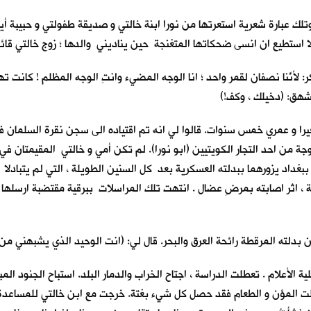
تلك عبارة شعرية استعرتها من نورا ابنة خالتي و صديقة طفولتي و حبيبة أ
ا استطيع ان انسى ضحكاتها المتغنجة حين يناديني والدها ؛ زوج خالتي قائلا:
مكر: لأنّنا نصفانِ لقمر واحد ؛ انا الوجه المضيء وانتِ الوجه المظلم ! كا
تشهق: (دخيلك ، وكف!)
غيرا و عمري خمس سنوات. قالوا لي انه تم اقتياده الى سجن نقرة السلمان ف
جة من احد التجار الكويتيين (ابو نورا). لم تكن أمي و خالتي المقيمتان ف
بغداد يزورهما ببدلته العسكرية بعد كل السنين الطويلة ، التي لم يتبادل
لة ، اثر اصابته بمرضِ عضال . انتهت تلك المراسلات ببرقية مقتضبة ارسله
دلته المرقطة رائحة العرق والبحر. قال لي: (انت الوحيد الذي يشبهني من ال
الأعلام . تعطلت الدراسة ، اجتاح الخراب والدمار البلد. استباح الجنود ال
لت المؤن و الطعام فقد حصل كل شيء بغتة. خرجت مع ابن خالتي للمساعدة في