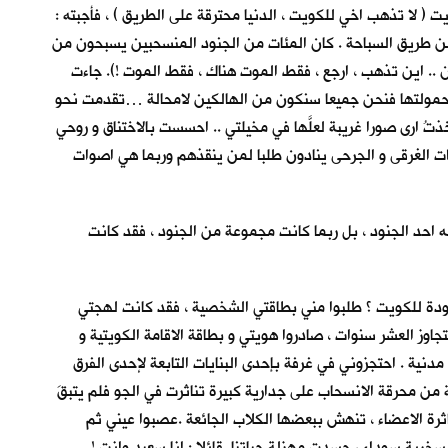
 لا تذهب اخي للكويت ، الدنيا محترقة على الطريق ) ، فأجبته :
 عن طريق السباحة . كان المئات من الجنود المنسحبين يسبحون من
 .. اين تذهب ، ارجع ، فقط الموت هناك ، فقط الموت !). جاءت
ر ، احسها فوق راسي … اذا القت حمولتها فنحن جميعا سنكون من الهالكين لامحالة …تقدمت نحو
تُ ارى صورا غريبة لعلَّها في مخيلتي .. احسست بالاختناق و روحي
ات الغرقى و الجرحى ينادون طلبا لمن ينقذهم وربما هي اصوات
 احد الجنود ، بل ربما كانت مجموعة من الجنود ، فقد كانت
ودة للكويت ؟ طلبوا مني بطاقتي الشخصية ، فقد كانت لهجتي
اوز العشر سنوات ، صادروا هويتي و بطاقة الاقامة الكويتية و
نية . احتجزوني في غرفة بإحدى البنايات التابعة لإحدى الفرق
 من محرقة الانسحاب على جدارية كبيرة تناثرت في الجو فلم يتبقَ
اثرة الاعضاء ، تنهش ببعضها الكلاب الجائعة .عصبوا عيني ثم
ية سوداء ، جسدت مهزلة حياتنا قائلا : انا سعيد وانت !