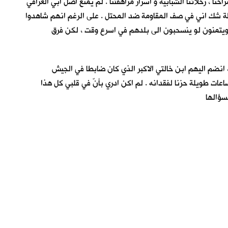
نا ، رحلاتنا الشبابية و اسرار مراهقتنا . لم يمنع اصل ابي العراقي
ظة شك اني في صف المقاومة ضد المحتل . على الرغم انهم شاهدوا
وب ويتمنون لو ينسحبون الى بلدهم في اسرع وقت ، لكن فرق
، انضم اليهم ابن خالتي الاكبر الذي كان ضابطا في الجيش
عات طويلة حزنا لفقدانه . لم اكن ادري بأنّ في قلبي كل هذا
سؤالها