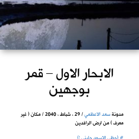
الابحار الاول – قمر
بوجهين
مدونة
سعد الاعظمي
/ 29 ، شباط ، 2040 / مكان ( غير
معرف ) من ارض الرافدين
#
(حظي الاسود جابني !)