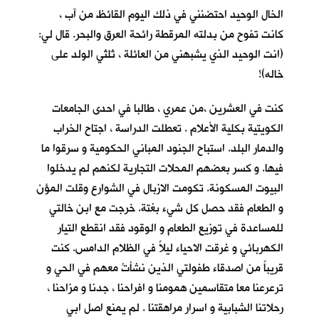
الخال الوحيد احتضنني في ذلك اليوم القائظ من آب ،
كانت تفوح من بدلته المرقطة رائحة العرق والبحر. قال لي:
(انت الوحيد الذي يشبهني من العائلة ، ثلثي الولد على
خاله)!
كنت في العشرين ،من عمري ، طالبا في احدى الجامعات
الكويتية بكلية الأعلام . تعطلت الدراسة ، اجتاح الخراب
والدمار البلد. استباح الجنود المباني الحكومية و سرقوا ما
فيها. و كسر بعضهم المحلات التجارية لكنهم لم يدخلوا
البيوت المسكونة. تكومت الازبال في الشوارع وقلت المؤن
و الطعام فقد حصل كل شيء بغتة. خرجت مع ابن خالتي
للمساعدة في توزيع الطعام و الوقود فقد انقطع التيار
الكهربائي و غرقت الاحياء ليلاً في الظلام الدامس. كنت
قريباً من اصدقاء طفولتي الذين نشأتُ معهم في الحي و
ترعرعنا معا متقاسمين همومنا و افراحنا ، جدنا و مزاحنا ،
رحلاتنا الشبابية و اسرار مراهقتنا . لم يمنع اصل ابي