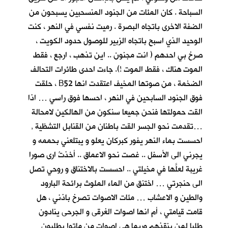
السباحة . كان المئات من الجنود المنسحبين يسبحون من
الضفة الاخرى باتجاه البصرة . رميت نفسي في النهر ، كنت
الوحيد الذي اسبح باتجاه الزبير للوصول حدود الكويت ،
صرخ بي احدهم ( انت مجنون .. اين تذهب ، ارجع ، فقط
الموت هناك ، فقط الموت !). جاءت احدى طائرات التحالف
الضخمة ، من صوتها المخيف اعتقدت انها B52 ، حلقت
فوق الجنود السابحين في النهر ، احسها فوق راسي … اذا
القت حمولتها فنحن جميعا سنكون من الهالكين لامحالة
…تقدمت نحو الجسر القت باطنان من القنابل التشظية ,
احسست بماء النهر يفور كبركان يعلو و يبتلعني بحممه و
يجرني الى الأسفل .. غصت نحو الاعماق .. أخذتُ ارى صورا
غريبة لعلَّها في مخيلتي .. احسست بالاختناق و روحي تصل
الى حنجرتي … اختنق من الماء الملوث برائحة البارود
والطين و الاعشاب … مئات الاصوات تصرخ باذني ، هل
قامت قيامتي ، أم انها اصوات الغرقى و الجرحى ينادون
طلبا لمن ينقذهم وربما هي اصوات من ماتوا يطلبون