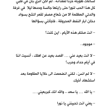
لساعات طويلة حزنا لفقدانه . لم اكن ادري بأنّ في قلبي
كل هذا الحب لنورا حتى رايتها جالسة وحدها ليلا في غرفة
والدتي المظلمة الا من شعاع مصفر لقمر اتشح بسواد
دخان ابار النفط المحروقة . فاجأتني بسؤالها
– انت مختفٍ هذه الأيام ، اين كنت؟
– موجود .
– لا انت بعيد عني … اقصد بعيد عن اهلك ، أنسيت اننا
في أيام حداد وحرب؟
– لا لم انسَ ، لكني انضممت الى خلايا المقاومة بعد
استشهاد أخيكِ.
– يا الله … يا سعد .. والله انك كبربعيني …
– يعني انتِ تحبينني يا نورا