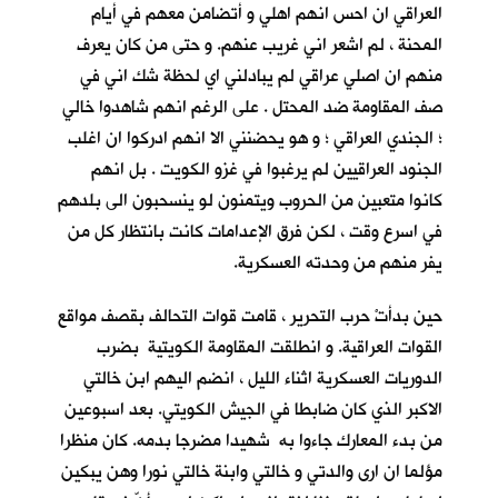
العراقي ان احس انهم اهلي و أتضامن معهم في أيام
المحنة ، لم اشعر اني غريب عنهم. و حتى من كان يعرف
منهم ان اصلي عراقي لم يبادلني اي لحظة شك اني في
صف المقاومة ضد المحتل . على الرغم انهم شاهدوا خالي
؛ الجندي العراقي ؛ و هو يحضنني الا انهم ادركوا ان اغلب
الجنود العراقيين لم يرغبوا في غزو الكويت . بل انهم
كانوا متعبين من الحروب ويتمنون لو ينسحبون الى بلدهم
في اسرع وقت ، لكن فرق الإعدامات كانت بانتظار كل من
يفر منهم من وحدته العسكرية.
حين بدأتْ حرب التحرير ، قامت قوات التحالف بقصف مواقع
القوات العراقية. و انطلقت المقاومة الكويتية بضرب
الدوريات العسكرية اثناء الليل ، انضم اليهم ابن خالتي
الاكبر الذي كان ضابطا في الجيش الكويتي. بعد اسبوعين
من بدء المعارك جاءوا به شهيدا مضرجا بدمه. كان منظرا
مؤلما ان ارى والدتي و خالتي وابنة خالتي نورا وهن يبكين