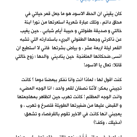
كان يقيني ان الحظ الاسود هو ما جعل قمر حياتي في
محاق دائم ، وتلك عبارة شعرية استعرتها من نورا ابنة
خالتي و صديقة طفولتي و حبيبة أيام شبابي . حين يغيب
عن ذاكرتي وجهها الطفولي البريء باستدارته التي تشبه
القمر ليلة اربعة عشر ، و بياض بشرتها فاني لا استطيع ان
انسى ضحكاتها المتغنجة حين يناديني والدها ؛ زوج خالتي
قائلا: تعال يا الاسود!
كنت اقول لها : لماذا انتِ وانا نفكر ببعضنا دوما ؟ كانت
تجيبني بمكر: لأنّنا نصفانِ لقمر واحد ؛ انا الوجه المضيء
وانتِ الوجه المظلم ! كانت تهرب حين اتظاهر بمهاجمتها
و القبض عليها من ضفيرتها الطويلة فتصرخ و تهرب ، و
يعجبني انها كانت في الاخير تقوم بالقرفصاء و تشهق:
(دخيلك ، وكف!)