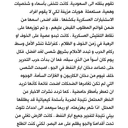
تقوم بنقله الى السعودية. كانت تتخفى بأسماء و شخصيات
وهمية، مستعملة هويات مزيفة لكي لا يقوم افراد
الاستخبارات العسكرية بكشفها . فقد اضحى اسمها من
ضمن قوائم المطلوب القبض عليهم ، و تم توزيعها على
نقاط التفتيش العسكرية . كانت تبدو عصية على الخوف او
الرهبة في زمن الخوف و الظلام ، كفراشة تنشر الأمل وسط
ركام الحرب و تبدد الأحلام بشروق شمس لغد افضل. فكل
يوم كان أسوأَ من الذي سبقه، فما ان بدأت حرب التحرير
حتى تصاعد دخان ابار النفط في الجو ، اصبحت الشمس
خلف غيوم من دخان الكاربون و الغازات السأمة. الوجوه
التي لم تكن تغادرها الضحكات اضحت غائمة كأنها تريد
ان تمطر بأمطار حامضية . كما تردد نشرات الاخبار عن
الخطر المحتمل نتيجة لضربة بأسلحة كيميائية قد يطلقها
المحتل اذا شعر بهزيمته. او ربما سيعمد الى احداث تلوث
بيئي نتيجة لتفجير جميع ابار النفط . كانت الارض تغلي من
تحت أقدامنا والجو يظلم على مد البصر. لكني كنت اتطلع