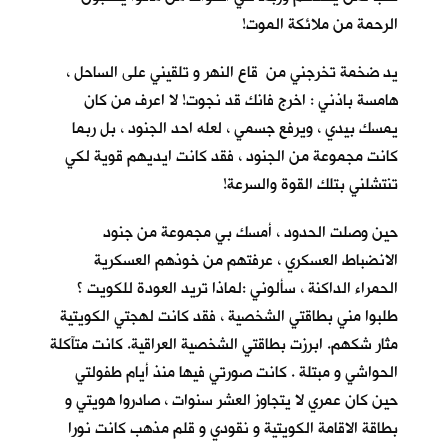
الرحمة من ملائكة الموت!
يد ضخمة تخرجني من قاع النهر و تلقيني على الساحل ،
هامسة باذني : اخرج فانك قد نجوت! لا اعرف من كان
يمسك بيدي ، ويرفع جسمي ، لعله احد الجنود ، بل ربما
كانت مجموعة من الجنود ، فقد كانت ايديهم قوية لكي
تنتشلني بتلك القوة والسرعة!
حين وصلت الحدود ، أمسك بي مجموعة من جنود
الانضباط العسكري ، عرفتهم من خوذهم العسكرية
الحمراء الداكنة ، سألوني :لماذا تريد العودة للكويت ؟
طلبوا مني بطاقتي الشخصية ، فقد كانت لهجتي الكويتية
مثار شكهم. ابرزت بطاقتي الشخصية العراقية. كانت متآكلة
الحواشي و مبتلة . كانت صورتي فيها منذ أيام طفولتي
حين كان عمري لا يتجاوز العشر سنوات ، صادروا هويتي و
بطاقة الاقامة الكويتية و نقودي و قلم مذهب كانت نورا