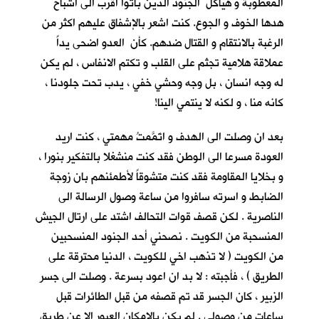
المعطوبة و هياكل الجنود الذين باتوا اقرب الى اشباح
هدها الخوف و الجوع. كنت اشعر بالإشفاق عليهم اكثر من
الرغبة بالانتقام و القتال ضدهم. كأن العدو اضحى يداً
عملاقة هلامية تجثم على القلب و تكتم الانفاس ، لم يكن
له وجه انسان ، بل وجه وحشي خفي ، يدب تحت جلودنا ،
كانه منا ، و لكنه لا ينتمي الينا!
بعد ان وصلت الى الهدف و اتَمَّمتُ مهمتي ، كنت اريد
العودة مسرعا الى الوطن فقد كنت منشغلا بالتفكير بنورا ،
و بخلايا المقاومة فقد كنت متشوقاً لأطمئنهم بان زوجة
الضابط و اسرته سافروا من ساعة وصول الرسالة الى
الناصرية . لكن قصف قوات التحالف اشتد على ارتال الجيش
المنسحبة من الكويت . نصحني أحد الجنود المنسحبين
من الكويت ( لا تذهب اخي للكويت ، الدنيا محترقة على
الطريق ) ، فأجبته : لا بد ان اعود بسرعة . وصلت الى جسر
الزبير ، كان الجسر قد تم قصفه من قبل الطائرات قبل
ساعات من وصولي . لم يكن بالإمكان العبور الا عن طريق