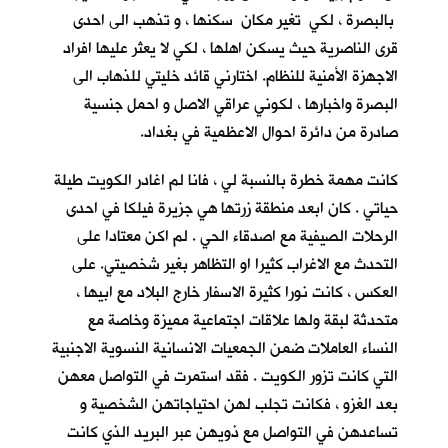
بالبصرة ، لكي تغير مكان سكنها ، و تذهب الى احدى
قرى الناصرية حيث يسكن اهلها ، لكي لا يعثر عليها افراد
الاجهزة الأمنية للنظام. اختارني قائد خليتي للذهاب الى
البصرة واخبارها ، لكوني عراقي الاصل و احمل جنسية
صادرة من دائرة احوال الاعظمية في بغداد.
كانت مهمة خطرة بالنسبة لي ، فانا لم اغادر الكويت طيلة
حياتي . كان ابعد منطقة زرتها هي جزيرة فيلكا في احدى
الرحلات الصيفية مع اصدقاء الحي . لم اكن معتادا على
التحدث مع الاغراب كثيرا او التظاهر بغير شخصيتي. على
العكس ، كانت نورا كثيرة الاسفار خارج البلاد مع ابيها ،
متحدثة لبقة ولها علاقات اجتماعية مميزة وخاصة مع
النساء العاملات ضمن الجمعيات الانسانية النسوية الاجنبية
التي كانت تزور الكويت . فقد استمرت في التواصل معهن
بعد الغزو ، فكانت تجلب لهن احتياجاتهن الشخصية و
تساعدهن في التواصل مع ذويهن عبر البريد الذي كانت