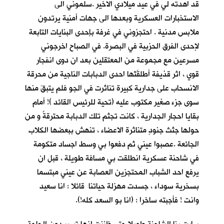
قد اهدته لي في عيد ميلادي الاخير .سلموني الى
الاستخبارات العسكرية وبعدها الى جهات أمنية يرتدون
ملابس مدنية . احتجزوني في غرفة بإحدى البنايات التابعة
لإحدى الفرق الحزبية في البصرة. في الصباح اخرجوني
مسرعين مع مجموعة من المعتقلين بعد ان دوى انفجار
قوي ، اثر قذيفة أطلقَتْها احدى الدبابات الناجية من محرقة
الانسحاب على جدارية كبيرة تناثرت في الجو فلم يتبقَ منها
سوى جزء صغير مكتوب عليه (تحية للرئيس القائد )! أمام
بقايا احجار الجدارية ، كانت تجثم تلك الدبابة محترقةً و من
حولها جثث جنودٍ متناثرة الاعضاء ، تنهش ببعضها الكلاب
الجائعة .عصبوا عيني ثم دفعوا بي وسط اجساد متكومة
في شاحنة عسكرية انطلقت بي مسافة طويلة ، قبل ان
يرفع احد الشباب المحتجزين العصابة عن عيني مبتسما
بسخرية سوداء ، جسدت مهزلة حياتنا قائلا : انا سعيد
وانت ! فأجبته ساخرا : (انا بو السعد كله!).