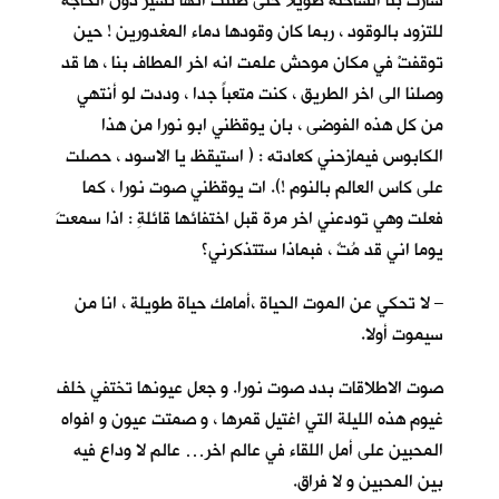
سارت بنا الشاحنة طويلا حتى ظننت انها تسير دون الحاجة
للتزود بالوقود ، ربما كان وقودها دماء المغدورين ! حين
توقفتْ في مكان موحش علمت انه اخر المطاف بنا ، ها قد
وصلنا الى اخر الطريق ، كنت متعباً جدا ، وددت لو أنتهي
من كل هذه الفوضى ، بان يوقظني ابو نورا من هذا
الكابوس فيمازحني كعادته : ( استيقظ يا الاسود ، حصلت
على كاس العالم بالنوم !). ات يوقظني صوت نورا ، كما
فعلت وهي تودعني اخر مرة قبل اختفائها قائلةِ : اذا سمعتَ
يوما اني قد مُتٌ ، فبماذا ستتذكرني؟
– لا تحكي عن الموت الحياة ،أمامك حياة طويلة ، انا من
سيموت أولا.
صوت الاطلاقات بدد صوت نورا. و جعل عيونها تختفي خلف
غيوم هذه الليلة التي اغتيل قمرها ، و صمتت عيون و افواه
المحبين على أمل اللقاء في عالم اخر… عالم لا وداع فيه
بين المحبين و لا فراق.