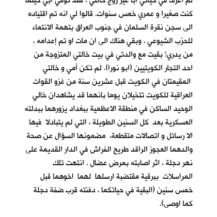
لم اعرف في حياتي أباً غير زوج خالتي ، فقد توفي ابي حينما
كنت صغيرا و عمري خمس سنوات. قالوا لي انه تم اقتياده
الى سجن نقرة السلمان في جنوب العراق بتهمة الانتماء
للحزب الشيوعي ، وبقي هناك الى ان مات او تم إعدامه ،
من يدري! بقيت مع والدتي في بيت خالتي المتزوجة من
احد التجار الكويتيين (ابو نورا). لم تكن أمي و خالتي
المقيمتان في الكويت قبل عشرين سنة من غزو القوات
العراقية للكويت تتخيلان يوما بانهما قد يشاهدان خالي
الوحيد الساكن في منطقة الاعظمية ببغداد يزورهما ببدلته
العسكرية بعد كل السنين الطويلة ، التي لم يتبادلا فيها
الا رسائل و اتصالات متقطعة، مضمونها السؤال عن صحة
والدهما العجوز الراقد طريح الفراش في الدار القديمة على
نهر دجلة ، اثر اصابته بمرضِ عضال . انتهت تلك
المراسلات ببرقية مقتضبة ارسلها لهما اخوهما قبل
خمس سنين (البقية في حياتكما ، دفنته قرب ضفة دجلة
كما اوصى).