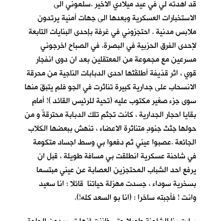
قد اهدته لي في عيد ميلادي الاخير .سلموني الى
الاستخبارات العسكرية وبعدها الى جهات أمنية يرتدون
ملابس مدنية . احتجزوني في غرفة بإحدى البنايات التابعة
لإحدى الفرق الحزبية في البصرة. في الصباح اخرجوني
مسرعين مع مجموعة من المعتقلين بعد ان دوى انفجار
قوي ، اثر قذيفة أطلقَتْها احدى الدبابات الناجية من محرقة
الانسحاب على جدارية كبيرة تناثرت في الجو فلم يتبقَ منها
سوى جزء صغير مكتوب عليه (تحية للرئيس القائد )! أمام
بقايا احجار الجدارية ، كانت تجثم تلك الدبابة محترقةً و من
حولها جثث جنودٍ متناثرة الاعضاء ، تنهش ببعضها الكلاب
الجائعة .عصبوا عيني ثم دفعوا بي وسط اجساد متكومة
في شاحنة عسكرية انطلقت بي مسافة طويلة ، قبل ان
يرفع احد الشباب المحتجزين العصابة عن عيني مبتسما
بسخرية سوداء ، جسدت مهزلة حياتنا قائلا : انا سعيد
وانت ! فأجبته ساخرا : (انا بو السعد كله!).