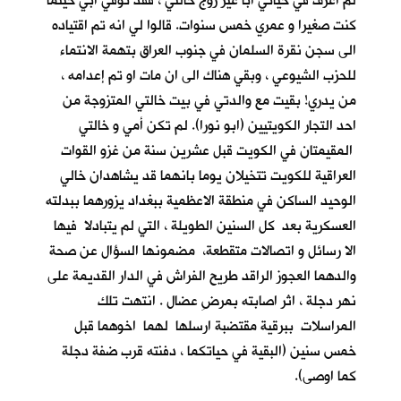
لم اعرف في حياتي أباً غير زوج خالتي ، فقد توفي ابي حينما
كنت صغيرا و عمري خمس سنوات. قالوا لي انه تم اقتياده
الى سجن نقرة السلمان في جنوب العراق بتهمة الانتماء
للحزب الشيوعي ، وبقي هناك الى ان مات او تم إعدامه ،
من يدري! بقيت مع والدتي في بيت خالتي المتزوجة من
احد التجار الكويتيين (ابو نورا). لم تكن أمي و خالتي
المقيمتان في الكويت قبل عشرين سنة من غزو القوات
العراقية للكويت تتخيلان يوما بانهما قد يشاهدان خالي
الوحيد الساكن في منطقة الاعظمية ببغداد يزورهما ببدلته
العسكرية بعد كل السنين الطويلة ، التي لم يتبادلا فيها
الا رسائل و اتصالات متقطعة، مضمونها السؤال عن صحة
والدهما العجوز الراقد طريح الفراش في الدار القديمة على
نهر دجلة ، اثر اصابته بمرضِ عضال . انتهت تلك
المراسلات ببرقية مقتضبة ارسلها لهما اخوهما قبل
خمس سنين (البقية في حياتكما ، دفنته قرب ضفة دجلة
كما اوصى).