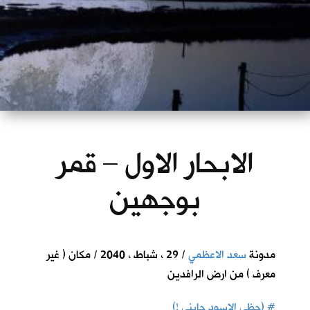
الابحار الاول – قمر
بوجهين
مدونة
سعد الاعظمي
/ 29 ، شباط ، 2040 / مكان ( غير
معرف ) من ارض الرافدين
#
(حظي الاسود جابني !)