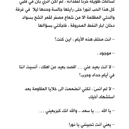
لساعات طويلة حزنا لفقدانه . لم اكن ادري بأنّ في قلبي
كل هذا الحب لنورا حتى رايتها جالسة وحدها ليلا في غرفة
والدتي المظلمة الا من شعاع مصفر لقمر اتشح بسواد
دخان ابار النفط المحروقة . فاجأتني بسؤالها
– انت مختفٍ هذه الأيام ، اين كنت؟
– موجود .
– لا انت بعيد عني … اقصد بعيد عن اهلك ، أنسيت اننا
في أيام حداد وحرب؟
– لا لم انسَ ، لكني انضممت الى خلايا المقاومة بعد
استشهاد أخيكِ.
– يا الله … يا سعد .. والله انك كبربعيني …
– يعني انتِ تحبينني يا نورا