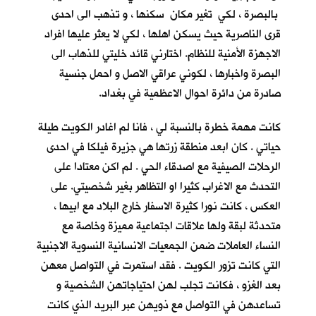
بالبصرة ، لكي تغير مكان سكنها ، و تذهب الى احدى
قرى الناصرية حيث يسكن اهلها ، لكي لا يعثر عليها افراد
الاجهزة الأمنية للنظام. اختارني قائد خليتي للذهاب الى
البصرة واخبارها ، لكوني عراقي الاصل و احمل جنسية
صادرة من دائرة احوال الاعظمية في بغداد.
كانت مهمة خطرة بالنسبة لي ، فانا لم اغادر الكويت طيلة
حياتي . كان ابعد منطقة زرتها هي جزيرة فيلكا في احدى
الرحلات الصيفية مع اصدقاء الحي . لم اكن معتادا على
التحدث مع الاغراب كثيرا او التظاهر بغير شخصيتي. على
العكس ، كانت نورا كثيرة الاسفار خارج البلاد مع ابيها ،
متحدثة لبقة ولها علاقات اجتماعية مميزة وخاصة مع
النساء العاملات ضمن الجمعيات الانسانية النسوية الاجنبية
التي كانت تزور الكويت . فقد استمرت في التواصل معهن
بعد الغزو ، فكانت تجلب لهن احتياجاتهن الشخصية و
تساعدهن في التواصل مع ذويهن عبر البريد الذي كانت