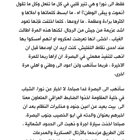
فقط الى نورا و هي تنير قلبي في كل ما تفعل وكل ما تقول
(نموت و يبقى الوطن!) اه ، ما ابسط كلماتها و احلاها و
اكثرها براءة وعظمة . ما اروعها ، كلما اختفت فإنها تعود
اشد عزيمة من جيش من الرجال. لكنها هذه المرة اطالت
الغياب ، اخشى انها تعرضت لمكروه او انهم أمسكوا بها
عند احدى نقاط التفتيش. كنت اريد ان اودعها قبل ان
اذهب لتنفيذ مهمتي في البصرة. ان اراها ربما للمرة
الاخيرة ، فربما سأذهب ولن اعود الى وطني و اهلي مرة
اخرى.
سأذهب الى البصرة غدا صباحا. لا اخبار عن نورا. الشباب
في خلية المقاومة اخذوا الضابط العراقي المتعاون معنا
الى بيت بعيد عن اعين جنود و مخابرات النظام بعد ان
اخبرهم بعنوان والدته في ابو الخصيب جنوب البصرة.
صباحا اخذت سيارة اجرة و ذهبت الى الحدود الشمالية ،
كان الطريق مزدحما بالأرتال العسكرية والمدرعات