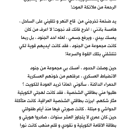
الرحمة من ملائكة الموت!
يد ضخمة تخرجني من قاع النهر و تلقيني على الساحل ،
هامسة باذني : اخرج فانك قد نجوت! لا اعرف من كان
يمسك بيدي ، ويرفع جسمي ، لعله احد الجنود ، بل ربما
كانت مجموعة من الجنود ، فقد كانت ايديهم قوية لكي
تنتشلني بتلك القوة والسرعة!
حين وصلت الحدود ، أمسك بي مجموعة من جنود
الانضباط العسكري ، عرفتهم من خوذهم العسكرية
الحمراء الداكنة ، سألوني :لماذا تريد العودة للكويت ؟
طلبوا مني بطاقتي الشخصية ، فقد كانت لهجتي الكويتية
مثار شكهم. ابرزت بطاقتي الشخصية العراقية. كانت متآكلة
الحواشي و مبتلة . كانت صورتي فيها منذ أيام طفولتي
حين كان عمري لا يتجاوز العشر سنوات ، صادروا هويتي و
بطاقة الاقامة الكويتية و نقودي و قلم مذهب كانت نورا