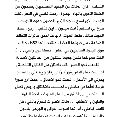
السباحة . كان المئات من الجنود المنسحبين يسبحون من
الضفة الاخرى باتجاه البصرة . رميت نفسي في النهر ، كنت
الوحيد الذي اسبح باتجاه الزبير للوصول حدود الكويت ،
صرخ بي احدهم ( انت مجنون .. اين تذهب ، ارجع ، فقط
الموت هناك ، فقط الموت !). جاءت احدى طائرات التحالف
الضخمة ، من صوتها المخيف اعتقدت انها B52 ، حلقت
فوق الجنود السابحين في النهر ، احسها فوق راسي … اذا
القت حمولتها فنحن جميعا سنكون من الهالكين لامحالة
…تقدمت نحو الجسر القت باطنان من القنابل التشظية ,
احسست بماء النهر يفور كبركان يعلو و يبتلعني بحممه و
يجرني الى الأسفل .. غصت نحو الاعماق .. أخذتُ ارى صورا
غريبة لعلَّها في مخيلتي .. احسست بالاختناق و روحي تصل
الى حنجرتي … اختنق من الماء الملوث برائحة البارود
والطين و الاعشاب … مئات الاصوات تصرخ باذني ، هل
قامت قيامتي ، أم انها اصوات الغرقى و الجرحى ينادون
طلبا لمن ينقذهم وربما هي اصوات من ماتوا يطلبون