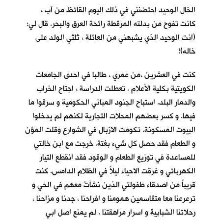
الخال الوحيد احتضنني في ذلك اليوم القائظ من آب ،
كانت تفوح من بدلته المرقطة رائحة العرق والبحر. قال لي:
(انت الوحيد الذي يشبهني من العائلة ، ثلثي الولد على
خاله)!
كنت في العشرين ،من عمري ، طالبا في احدى الجامعات
الكويتية بكلية الأعلام . تعطلت الدراسة ، اجتاح الخراب
والدمار البلد. استباح الجنود المباني الحكومية و سرقوا ما
فيها. و كسر بعضهم المحلات التجارية لكنهم لم يدخلوا
البيوت المسكونة. تكومت الازبال في الشوارع وقلت المؤن
و الطعام فقد حصل كل شيء بغتة. خرجت مع ابن خالتي
للمساعدة في توزيع الطعام و الوقود فقد انقطع التيار
الكهربائي و غرقت الاحياء ليلاً في الظلام الدامس. كنت
قريباً من اصدقاء طفولتي الذين نشأتُ معهم في الحي و
ترعرعنا معا متقاسمين همومنا و افراحنا ، جدنا و مزاحنا ،
رحلاتنا الشبابية و اسرار مراهقتنا . لم يمنع اصل ابي