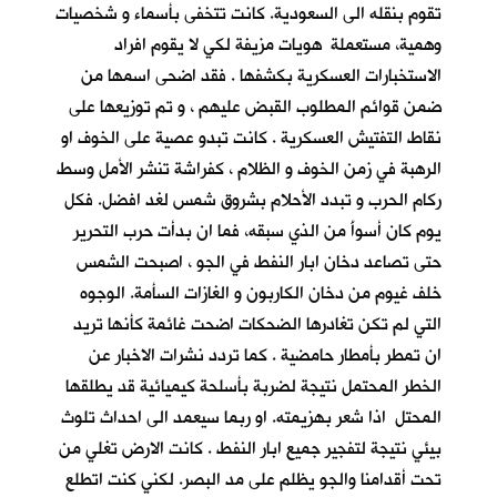
تقوم بنقله الى السعودية. كانت تتخفى بأسماء و شخصيات
وهمية، مستعملة هويات مزيفة لكي لا يقوم افراد
الاستخبارات العسكرية بكشفها . فقد اضحى اسمها من
ضمن قوائم المطلوب القبض عليهم ، و تم توزيعها على
نقاط التفتيش العسكرية . كانت تبدو عصية على الخوف او
الرهبة في زمن الخوف و الظلام ، كفراشة تنشر الأمل وسط
ركام الحرب و تبدد الأحلام بشروق شمس لغد افضل. فكل
يوم كان أسوأَ من الذي سبقه، فما ان بدأت حرب التحرير
حتى تصاعد دخان ابار النفط في الجو ، اصبحت الشمس
خلف غيوم من دخان الكاربون و الغازات السأمة. الوجوه
التي لم تكن تغادرها الضحكات اضحت غائمة كأنها تريد
ان تمطر بأمطار حامضية . كما تردد نشرات الاخبار عن
الخطر المحتمل نتيجة لضربة بأسلحة كيميائية قد يطلقها
المحتل اذا شعر بهزيمته. او ربما سيعمد الى احداث تلوث
بيئي نتيجة لتفجير جميع ابار النفط . كانت الارض تغلي من
تحت أقدامنا والجو يظلم على مد البصر. لكني كنت اتطلع