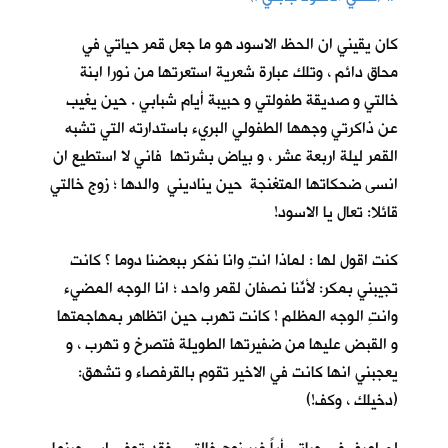
كان يقيني ان الحظ الاسود هو ما جعل قمر حياتي في
محاق دائم ، وتلك عبارة شعرية استعرتها من نورا ابنة
خالتي و صديقة طفولتي و حبيبة أيام شبابي . حين يغيب
عن ذاكرتي وجهها الطفولي البريء باستدارته التي تشبه
القمر ليلة اربعة عشر ، و بياض بشرتها فاني لا استطيع ان
انسى ضحكاتها المتغنجة حين يناديني والدها ؛ زوج خالتي
قائلا: تعال يا الاسود!
كنت اقول لها : لماذا انتِ وانا نفكر ببعضنا دوما ؟ كانت
تجيبني بمكر: لأنّنا نصفانِ لقمر واحد ؛ انا الوجه المضيء
وانتِ الوجه المظلم ! كانت تهرب حين اتظاهر بمهاجمتها
و القبض عليها من ضفيرتها الطويلة فتصرخ و تهرب ، و
يعجبني انها كانت في الاخير تقوم بالقرفصاء و تشهق:
(دخيلك ، وكف!)