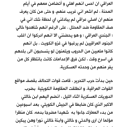
العراقي ان احس انهم اهلي و أتضامن معهم في أيام
المحنة ، لم اشعر اني غريب عنهم. و حتى من كان يعرف
منهم ان اصلي عراقي لم يبادلني اي لحظة شك اني في
صف المقاومة ضد المحتل . على الرغم انهم شاهدوا خالي
؛ الجندي العراقي ؛ و هو يحضنني الا انهم ادركوا ان اغلب
الجنود العراقيين لم يرغبوا في غزو الكويت . بل انهم
كانوا متعبين من الحروب ويتمنون لو ينسحبون الى بلدهم
في اسرع وقت ، لكن فرق الإعدامات كانت بانتظار كل من
يفر منهم من وحدته العسكرية.
حين بدأتْ حرب التحرير ، قامت قوات التحالف بقصف مواقع
القوات العراقية. و انطلقت المقاومة الكويتية بضرب
الدوريات العسكرية اثناء الليل ، انضم اليهم ابن خالتي
الاكبر الذي كان ضابطا في الجيش الكويتي. بعد اسبوعين
من بدء المعارك جاءوا به شهيدا مضرجا بدمه. كان منظرا
مؤلما ان ارى والدتي و خالتي وابنة خالتي نورا وهن يبكين