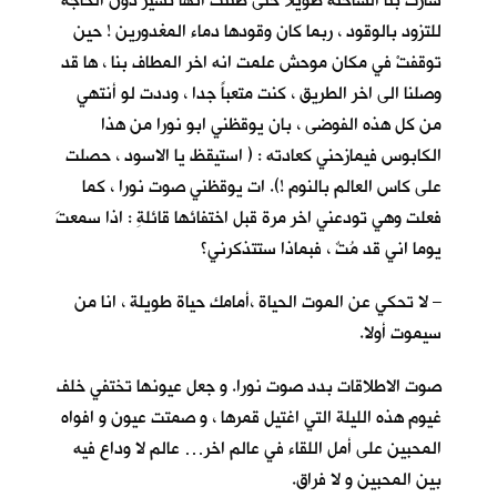
سارت بنا الشاحنة طويلا حتى ظننت انها تسير دون الحاجة
للتزود بالوقود ، ربما كان وقودها دماء المغدورين ! حين
توقفتْ في مكان موحش علمت انه اخر المطاف بنا ، ها قد
وصلنا الى اخر الطريق ، كنت متعباً جدا ، وددت لو أنتهي
من كل هذه الفوضى ، بان يوقظني ابو نورا من هذا
الكابوس فيمازحني كعادته : ( استيقظ يا الاسود ، حصلت
على كاس العالم بالنوم !). ات يوقظني صوت نورا ، كما
فعلت وهي تودعني اخر مرة قبل اختفائها قائلةِ : اذا سمعتَ
يوما اني قد مُتٌ ، فبماذا ستتذكرني؟
– لا تحكي عن الموت الحياة ،أمامك حياة طويلة ، انا من
سيموت أولا.
صوت الاطلاقات بدد صوت نورا. و جعل عيونها تختفي خلف
غيوم هذه الليلة التي اغتيل قمرها ، و صمتت عيون و افواه
المحبين على أمل اللقاء في عالم اخر… عالم لا وداع فيه
بين المحبين و لا فراق.