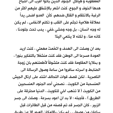
المعطوبة و هياكل الجنود الذين باتوا اقرب الى اشباح
هدها الخوف و الجوع. كنت اشعر بالإشفاق عليهم اكثر من
الرغبة بالانتقام و القتال ضدهم. كأن العدو اضحى يداً
عملاقة هلامية تجثم على القلب و تكتم الانفاس ، لم يكن
له وجه انسان ، بل وجه وحشي خفي ، يدب تحت جلودنا ،
كانه منا ، و لكنه لا ينتمي الينا!
بعد ان وصلت الى الهدف و اتَمَّمتُ مهمتي ، كنت اريد
العودة مسرعا الى الوطن فقد كنت منشغلا بالتفكير بنورا ،
و بخلايا المقاومة فقد كنت متشوقاً لأطمئنهم بان زوجة
الضابط و اسرته سافروا من ساعة وصول الرسالة الى
الناصرية . لكن قصف قوات التحالف اشتد على ارتال الجيش
المنسحبة من الكويت . نصحني أحد الجنود المنسحبين
من الكويت ( لا تذهب اخي للكويت ، الدنيا محترقة على
الطريق ) ، فأجبته : لا بد ان اعود بسرعة . وصلت الى جسر
الزبير ، كان الجسر قد تم قصفه من قبل الطائرات قبل
ساعات من وصولي . لم يكن بالإمكان العبور الا عن طريق