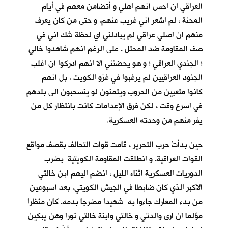
العراقي ان احس انهم اهلي و أتضامن معهم في أيام
المحنة ، لم اشعر اني غريب عنهم. و حتى من كان يعرف
منهم ان اصلي عراقي لم يبادلني اي لحظة شك اني في
صف المقاومة ضد المحتل . على الرغم انهم شاهدوا خالي
؛ الجندي العراقي ؛ و هو يحضنني الا انهم ادركوا ان اغلب
الجنود العراقيين لم يرغبوا في غزو الكويت . بل انهم
كانوا متعبين من الحروب ويتمنون لو ينسحبون الى بلدهم
في اسرع وقت ، لكن فرق الإعدامات كانت بانتظار كل من
يفر منهم من وحدته العسكرية.
حين بدأتْ حرب التحرير ، قامت قوات التحالف بقصف مواقع
القوات العراقية. و انطلقت المقاومة الكويتية بضرب
الدوريات العسكرية اثناء الليل ، انضم اليهم ابن خالتي
الاكبر الذي كان ضابطا في الجيش الكويتي. بعد اسبوعين
من بدء المعارك جاءوا به شهيدا مضرجا بدمه. كان منظرا
مؤلما ان ارى والدتي و خالتي وابنة خالتي نورا وهن يبكين