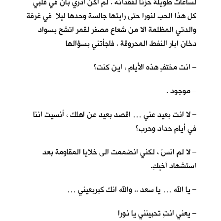
لساعات طويلة حزنا لفقدانه . لم اكن ادري بأنّ في قلبي
كل هذا الحب لنورا حتى رايتها جالسة وحدها ليلا في غرفة
والدتي المظلمة الا من شعاع مصفر لقمر اتشح بسواد
دخان ابار النفط المحروقة . فاجأتني بسؤالها
– انت مختفٍ هذه الأيام ، اين كنت؟
– موجود .
– لا انت بعيد عني … اقصد بعيد عن اهلك ، أنسيت اننا
في أيام حداد وحرب؟
– لا لم انسَ ، لكني انضممت الى خلايا المقاومة بعد
استشهاد أخيكِ.
– يا الله … يا سعد .. والله انك كبربعيني …
– يعني انتِ تحبينني يا نورا