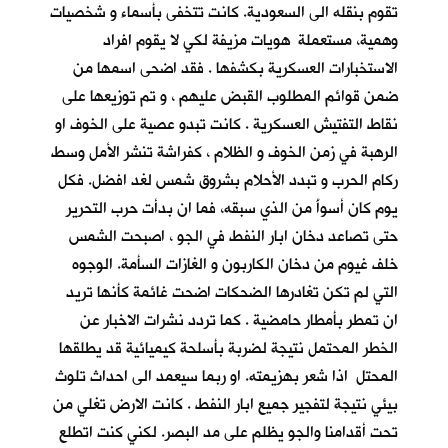
تقوم بنقله الى السعودية. كانت تتخفى بأسماء و شخصيات
وهمية، مستعملة هويات مزيفة لكي لا يقوم افراد
الاستخبارات العسكرية بكشفها . فقد اضحى اسمها من
ضمن قوائم المطلوب القبض عليهم ، و تم توزيعها على
نقاط التفتيش العسكرية . كانت تبدو عصية على الخوف او
الرهبة في زمن الخوف و الظلام ، كفراشة تنشر الأمل وسط
ركام الحرب و تبدد الأحلام بشروق شمس لغد افضل. فكل
يوم كان أسوأَ من الذي سبقه، فما ان بدأت حرب التحرير
حتى تصاعد دخان ابار النفط في الجو ، اصبحت الشمس
خلف غيوم من دخان الكاربون و الغازات السأمة. الوجوه
التي لم تكن تغادرها الضحكات اضحت غائمة كأنها تريد
ان تمطر بأمطار حامضية . كما تردد نشرات الاخبار عن
الخطر المحتمل نتيجة لضربة بأسلحة كيميائية قد يطلقها
المحتل اذا شعر بهزيمته. او ربما سيعمد الى احداث تلوث
بيئي نتيجة لتفجير جميع ابار النفط . كانت الارض تغلي من
تحت أقدامنا والجو يظلم على مد البصر. لكني كنت اتطلع