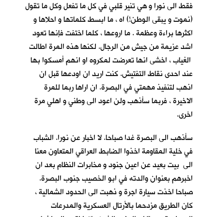
فقط الى نورا و هي تنير قلبي في كل ما تفعل وكل ما تقول
(نموت و يبقى الوطن!) اه ، ما ابسط كلماتها و احلاها و
اكثرها براءة وعظمة . ما اروعها ، كلما اختفت فإنها تعود
اشد عزيمة من جيش من الرجال. لكنها هذه المرة اطالت
الغياب ، اخشى انها تعرضت لمكروه او انهم أمسكوا بها
عند احدى نقاط التفتيش. كنت اريد ان اودعها قبل ان
اذهب لتنفيذ مهمتي في البصرة. ان اراها ربما للمرة
الاخيرة ، فربما سأذهب ولن اعود الى وطني و اهلي مرة
اخرى.
سأذهب الى البصرة غدا صباحا. لا اخبار عن نورا. الشباب
في خلية المقاومة اخذوا الضابط العراقي المتعاون معنا
الى بيت بعيد عن اعين جنود و مخابرات النظام بعد ان
اخبرهم بعنوان والدته في ابو الخصيب جنوب البصرة.
صباحا اخذت سيارة اجرة و ذهبت الى الحدود الشمالية ،
كان الطريق مزدحما بالأرتال العسكرية والمدرعات