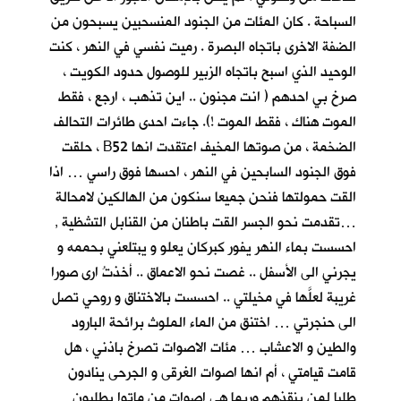
السباحة . كان المئات من الجنود المنسحبين يسبحون من
الضفة الاخرى باتجاه البصرة . رميت نفسي في النهر ، كنت
الوحيد الذي اسبح باتجاه الزبير للوصول حدود الكويت ،
صرخ بي احدهم ( انت مجنون .. اين تذهب ، ارجع ، فقط
الموت هناك ، فقط الموت !). جاءت احدى طائرات التحالف
الضخمة ، من صوتها المخيف اعتقدت انها B52 ، حلقت
فوق الجنود السابحين في النهر ، احسها فوق راسي … اذا
القت حمولتها فنحن جميعا سنكون من الهالكين لامحالة
…تقدمت نحو الجسر القت باطنان من القنابل التشظية ,
احسست بماء النهر يفور كبركان يعلو و يبتلعني بحممه و
يجرني الى الأسفل .. غصت نحو الاعماق .. أخذتُ ارى صورا
غريبة لعلَّها في مخيلتي .. احسست بالاختناق و روحي تصل
الى حنجرتي … اختنق من الماء الملوث برائحة البارود
والطين و الاعشاب … مئات الاصوات تصرخ باذني ، هل
قامت قيامتي ، أم انها اصوات الغرقى و الجرحى ينادون
طلبا لمن ينقذهم وربما هي اصوات من ماتوا يطلبون