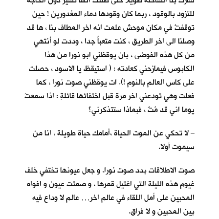
سارت بنا الشاحنة طويلا حتى ظننت انها تسير دون الحاجة
للتزود بالوقود ، ربما كان وقودها دماء المغدورين ! حين
توقفتْ في مكان موحش علمت انه اخر المطاف بنا ، ها قد
وصلنا الى اخر الطريق ، كنت متعباً جدا ، وددت لو أنتهي
من كل هذه الفوضى ، بان يوقظني ابو نورا من هذا
الكابوس فيمازحني كعادته : ( استيقظ يا الاسود ، حصلت
على كاس العالم بالنوم !). ات يوقظني صوت نورا ، كما
فعلت وهي تودعني اخر مرة قبل اختفائها قائلةِ : اذا سمعتَ
يوما اني قد مُتٌ ، فبماذا ستتذكرني؟
– لا تحكي عن الموت الحياة ،أمامك حياة طويلة ، انا من
سيموت أولا.
صوت الاطلاقات بدد صوت نورا. و جعل عيونها تختفي خلف
غيوم هذه الليلة التي اغتيل قمرها ، و صمتت عيون و افواه
المحبين على أمل اللقاء في عالم اخر… عالم لا وداع فيه
بين المحبين و لا فراق.