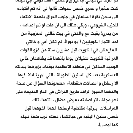
لم اعرف في حياتي أباً غير زوج خالتي ، فقد توفي ابي حينما
كنت صغيرا و عمري خمس سنوات. قالوا لي انه تم اقتياده
الى سجن نقرة السلمان في جنوب العراق بتهمة الانتماء
للحزب الشيوعي ، وبقي هناك الى ان مات او تم إعدامه ،
من يدري! بقيت مع والدتي في بيت خالتي المتزوجة من
احد التجار الكويتيين (ابو نورا). لم تكن أمي و خالتي
المقيمتان في الكويت قبل عشرين سنة من غزو القوات
العراقية للكويت تتخيلان يوما بانهما قد يشاهدان خالي
الوحيد الساكن في منطقة الاعظمية ببغداد يزورهما ببدلته
العسكرية بعد كل السنين الطويلة ، التي لم يتبادلا فيها
الا رسائل و اتصالات متقطعة، مضمونها السؤال عن صحة
والدهما العجوز الراقد طريح الفراش في الدار القديمة على
نهر دجلة ، اثر اصابته بمرضِ عضال . انتهت تلك
المراسلات ببرقية مقتضبة ارسلها لهما اخوهما قبل
خمس سنين (البقية في حياتكما ، دفنته قرب ضفة دجلة
كما اوصى).