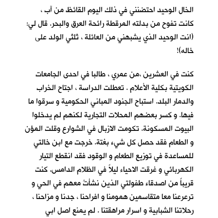
الخال الوحيد احتضنني في ذلك اليوم القائظ من آب ،
كانت تفوح من بدلته المرقطة رائحة العرق والبحر. قال لي:
(انت الوحيد الذي يشبهني من العائلة ، ثلثي الولد على
خاله)!
كنت في العشرين ،من عمري ، طالبا في احدى الجامعات
الكويتية بكلية الأعلام . تعطلت الدراسة ، اجتاح الخراب
والدمار البلد. استباح الجنود المباني الحكومية و سرقوا ما
فيها. و كسر بعضهم المحلات التجارية لكنهم لم يدخلوا
البيوت المسكونة. تكومت الازبال في الشوارع وقلت المؤن
و الطعام فقد حصل كل شيء بغتة. خرجت مع ابن خالتي
للمساعدة في توزيع الطعام و الوقود فقد انقطع التيار
الكهربائي و غرقت الاحياء ليلاً في الظلام الدامس. كنت
قريباً من اصدقاء طفولتي الذين نشأتُ معهم في الحي و
ترعرعنا معا متقاسمين همومنا و افراحنا ، جدنا و مزاحنا ،
رحلاتنا الشبابية و اسرار مراهقتنا . لم يمنع اصل ابي