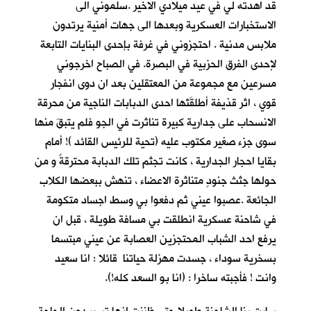
قد اهدته لي في عيد ميلادي الاخير .سلموني الى
الاستخبارات العسكرية وبعدها الى جهات أمنية يرتدون
ملابس مدنية . احتجزوني في غرفة بإحدى البنايات التابعة
لإحدى الفرق الحزبية في البصرة. في الصباح اخرجوني
مسرعين مع مجموعة من المعتقلين بعد ان دوى انفجار
قوي ، اثر قذيفة أطلقَتْها احدى الدبابات الناجية من محرقة
الانسحاب على جدارية كبيرة تناثرت في الجو فلم يتبقَ منها
سوى جزء صغير مكتوب عليه (تحية للرئيس القائد )! أمام
بقايا احجار الجدارية ، كانت تجثم تلك الدبابة محترقةً و من
حولها جثث جنودٍ متناثرة الاعضاء ، تنهش ببعضها الكلاب
الجائعة .عصبوا عيني ثم دفعوا بي وسط اجساد متكومة
في شاحنة عسكرية انطلقت بي مسافة طويلة ، قبل ان
يرفع احد الشباب المحتجزين العصابة عن عيني مبتسما
بسخرية سوداء ، جسدت مهزلة حياتنا قائلا : انا سعيد
وانت ! فأجبته ساخرا : (انا بو السعد كله!).