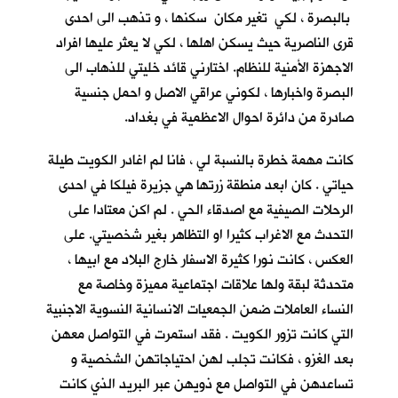
بالبصرة ، لكي تغير مكان سكنها ، و تذهب الى احدى
قرى الناصرية حيث يسكن اهلها ، لكي لا يعثر عليها افراد
الاجهزة الأمنية للنظام. اختارني قائد خليتي للذهاب الى
البصرة واخبارها ، لكوني عراقي الاصل و احمل جنسية
صادرة من دائرة احوال الاعظمية في بغداد.
كانت مهمة خطرة بالنسبة لي ، فانا لم اغادر الكويت طيلة
حياتي . كان ابعد منطقة زرتها هي جزيرة فيلكا في احدى
الرحلات الصيفية مع اصدقاء الحي . لم اكن معتادا على
التحدث مع الاغراب كثيرا او التظاهر بغير شخصيتي. على
العكس ، كانت نورا كثيرة الاسفار خارج البلاد مع ابيها ،
متحدثة لبقة ولها علاقات اجتماعية مميزة وخاصة مع
النساء العاملات ضمن الجمعيات الانسانية النسوية الاجنبية
التي كانت تزور الكويت . فقد استمرت في التواصل معهن
بعد الغزو ، فكانت تجلب لهن احتياجاتهن الشخصية و
تساعدهن في التواصل مع ذويهن عبر البريد الذي كانت