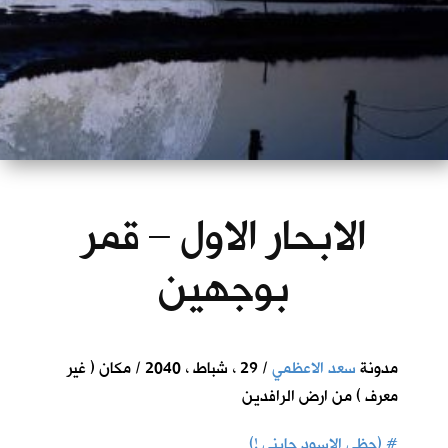
الابحار الاول – قمر
بوجهين
مدونة
سعد الاعظمي
/ 29 ، شباط ، 2040 / مكان ( غير
معرف ) من ارض الرافدين
#
(حظي الاسود جابني !)