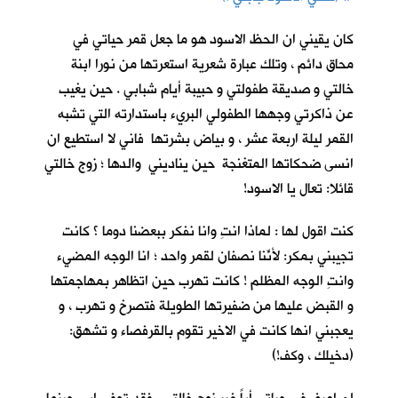
كان يقيني ان الحظ الاسود هو ما جعل قمر حياتي في
محاق دائم ، وتلك عبارة شعرية استعرتها من نورا ابنة
خالتي و صديقة طفولتي و حبيبة أيام شبابي . حين يغيب
عن ذاكرتي وجهها الطفولي البريء باستدارته التي تشبه
القمر ليلة اربعة عشر ، و بياض بشرتها فاني لا استطيع ان
انسى ضحكاتها المتغنجة حين يناديني والدها ؛ زوج خالتي
قائلا: تعال يا الاسود!
كنت اقول لها : لماذا انتِ وانا نفكر ببعضنا دوما ؟ كانت
تجيبني بمكر: لأنّنا نصفانِ لقمر واحد ؛ انا الوجه المضيء
وانتِ الوجه المظلم ! كانت تهرب حين اتظاهر بمهاجمتها
و القبض عليها من ضفيرتها الطويلة فتصرخ و تهرب ، و
يعجبني انها كانت في الاخير تقوم بالقرفصاء و تشهق:
(دخيلك ، وكف!)