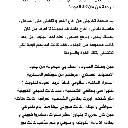
الرحمة من ملائكة الموت!
يد ضخمة تخرجني من قاع النهر و تلقيني على الساحل ،
هامسة باذني : اخرج فانك قد نجوت! لا اعرف من كان
يمسك بيدي ، ويرفع جسمي ، لعله احد الجنود ، بل ربما
كانت مجموعة من الجنود ، فقد كانت ايديهم قوية لكي
تنتشلني بتلك القوة والسرعة!
حين وصلت الحدود ، أمسك بي مجموعة من جنود
الانضباط العسكري ، عرفتهم من خوذهم العسكرية
الحمراء الداكنة ، سألوني :لماذا تريد العودة للكويت ؟
طلبوا مني بطاقتي الشخصية ، فقد كانت لهجتي الكويتية
مثار شكهم. ابرزت بطاقتي الشخصية العراقية. كانت متآكلة
الحواشي و مبتلة . كانت صورتي فيها منذ أيام طفولتي
حين كان عمري لا يتجاوز العشر سنوات ، صادروا هويتي و
بطاقة الاقامة الكويتية و نقودي و قلم مذهب كانت نورا