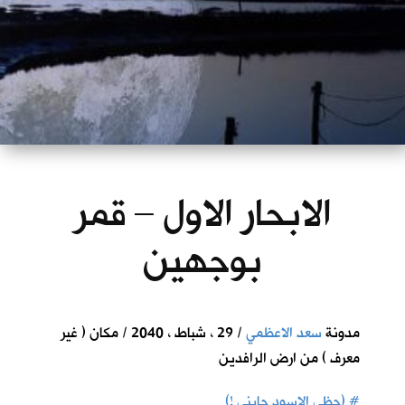
الابحار الاول – قمر
بوجهين
مدونة
سعد الاعظمي
/ 29 ، شباط ، 2040 / مكان ( غير
معرف ) من ارض الرافدين
#
(حظي الاسود جابني !)