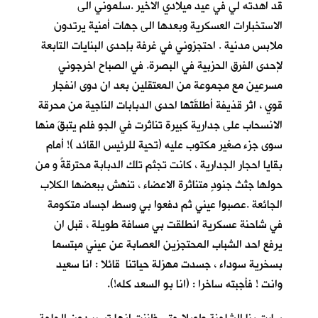
قد اهدته لي في عيد ميلادي الاخير .سلموني الى
الاستخبارات العسكرية وبعدها الى جهات أمنية يرتدون
ملابس مدنية . احتجزوني في غرفة بإحدى البنايات التابعة
لإحدى الفرق الحزبية في البصرة. في الصباح اخرجوني
مسرعين مع مجموعة من المعتقلين بعد ان دوى انفجار
قوي ، اثر قذيفة أطلقَتْها احدى الدبابات الناجية من محرقة
الانسحاب على جدارية كبيرة تناثرت في الجو فلم يتبقَ منها
سوى جزء صغير مكتوب عليه (تحية للرئيس القائد )! أمام
بقايا احجار الجدارية ، كانت تجثم تلك الدبابة محترقةً و من
حولها جثث جنودٍ متناثرة الاعضاء ، تنهش ببعضها الكلاب
الجائعة .عصبوا عيني ثم دفعوا بي وسط اجساد متكومة
في شاحنة عسكرية انطلقت بي مسافة طويلة ، قبل ان
يرفع احد الشباب المحتجزين العصابة عن عيني مبتسما
بسخرية سوداء ، جسدت مهزلة حياتنا قائلا : انا سعيد
وانت ! فأجبته ساخرا : (انا بو السعد كله!).