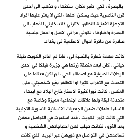
بالبصرة ، لكي تغير مكان سكنها ، و تذهب الى احدى
قرى الناصرية حيث يسكن اهلها ، لكي لا يعثر عليها افراد
الاجهزة الأمنية للنظام. اختارني قائد خليتي للذهاب الى
البصرة واخبارها ، لكوني عراقي الاصل و احمل جنسية
صادرة من دائرة احوال الاعظمية في بغداد.
كانت مهمة خطرة بالنسبة لي ، فانا لم اغادر الكويت طيلة
حياتي . كان ابعد منطقة زرتها هي جزيرة فيلكا في احدى
الرحلات الصيفية مع اصدقاء الحي . لم اكن معتادا على
التحدث مع الاغراب كثيرا او التظاهر بغير شخصيتي. على
العكس ، كانت نورا كثيرة الاسفار خارج البلاد مع ابيها ،
متحدثة لبقة ولها علاقات اجتماعية مميزة وخاصة مع
النساء العاملات ضمن الجمعيات الانسانية النسوية الاجنبية
التي كانت تزور الكويت . فقد استمرت في التواصل معهن
بعد الغزو ، فكانت تجلب لهن احتياجاتهن الشخصية و
تساعدهن في التواصل مع ذويهن عبر البريد الذي كانت