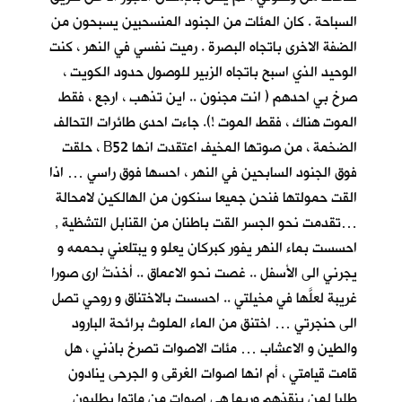
السباحة . كان المئات من الجنود المنسحبين يسبحون من
الضفة الاخرى باتجاه البصرة . رميت نفسي في النهر ، كنت
الوحيد الذي اسبح باتجاه الزبير للوصول حدود الكويت ،
صرخ بي احدهم ( انت مجنون .. اين تذهب ، ارجع ، فقط
الموت هناك ، فقط الموت !). جاءت احدى طائرات التحالف
الضخمة ، من صوتها المخيف اعتقدت انها B52 ، حلقت
فوق الجنود السابحين في النهر ، احسها فوق راسي … اذا
القت حمولتها فنحن جميعا سنكون من الهالكين لامحالة
…تقدمت نحو الجسر القت باطنان من القنابل التشظية ,
احسست بماء النهر يفور كبركان يعلو و يبتلعني بحممه و
يجرني الى الأسفل .. غصت نحو الاعماق .. أخذتُ ارى صورا
غريبة لعلَّها في مخيلتي .. احسست بالاختناق و روحي تصل
الى حنجرتي … اختنق من الماء الملوث برائحة البارود
والطين و الاعشاب … مئات الاصوات تصرخ باذني ، هل
قامت قيامتي ، أم انها اصوات الغرقى و الجرحى ينادون
طلبا لمن ينقذهم وربما هي اصوات من ماتوا يطلبون