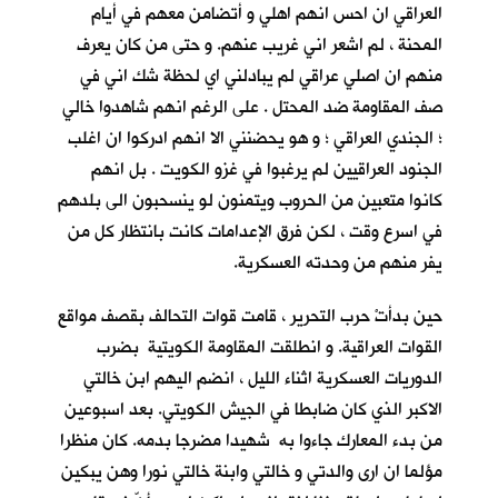
العراقي ان احس انهم اهلي و أتضامن معهم في أيام
المحنة ، لم اشعر اني غريب عنهم. و حتى من كان يعرف
منهم ان اصلي عراقي لم يبادلني اي لحظة شك اني في
صف المقاومة ضد المحتل . على الرغم انهم شاهدوا خالي
؛ الجندي العراقي ؛ و هو يحضنني الا انهم ادركوا ان اغلب
الجنود العراقيين لم يرغبوا في غزو الكويت . بل انهم
كانوا متعبين من الحروب ويتمنون لو ينسحبون الى بلدهم
في اسرع وقت ، لكن فرق الإعدامات كانت بانتظار كل من
يفر منهم من وحدته العسكرية.
حين بدأتْ حرب التحرير ، قامت قوات التحالف بقصف مواقع
القوات العراقية. و انطلقت المقاومة الكويتية بضرب
الدوريات العسكرية اثناء الليل ، انضم اليهم ابن خالتي
الاكبر الذي كان ضابطا في الجيش الكويتي. بعد اسبوعين
من بدء المعارك جاءوا به شهيدا مضرجا بدمه. كان منظرا
مؤلما ان ارى والدتي و خالتي وابنة خالتي نورا وهن يبكين