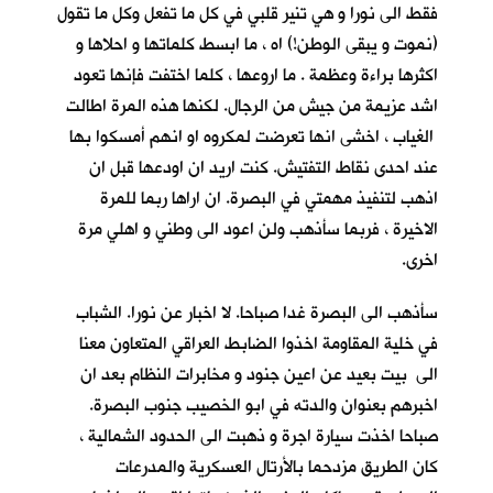
فقط الى نورا و هي تنير قلبي في كل ما تفعل وكل ما تقول
(نموت و يبقى الوطن!) اه ، ما ابسط كلماتها و احلاها و
اكثرها براءة وعظمة . ما اروعها ، كلما اختفت فإنها تعود
اشد عزيمة من جيش من الرجال. لكنها هذه المرة اطالت
الغياب ، اخشى انها تعرضت لمكروه او انهم أمسكوا بها
عند احدى نقاط التفتيش. كنت اريد ان اودعها قبل ان
اذهب لتنفيذ مهمتي في البصرة. ان اراها ربما للمرة
الاخيرة ، فربما سأذهب ولن اعود الى وطني و اهلي مرة
اخرى.
سأذهب الى البصرة غدا صباحا. لا اخبار عن نورا. الشباب
في خلية المقاومة اخذوا الضابط العراقي المتعاون معنا
الى بيت بعيد عن اعين جنود و مخابرات النظام بعد ان
اخبرهم بعنوان والدته في ابو الخصيب جنوب البصرة.
صباحا اخذت سيارة اجرة و ذهبت الى الحدود الشمالية ،
كان الطريق مزدحما بالأرتال العسكرية والمدرعات