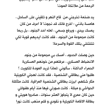
الرحمة من ملائكة الموت!
يد ضخمة تخرجني من قاع النهر و تلقيني على الساحل ،
هامسة باذني : اخرج فانك قد نجوت! لا اعرف من كان
يمسك بيدي ، ويرفع جسمي ، لعله احد الجنود ، بل ربما
كانت مجموعة من الجنود ، فقد كانت ايديهم قوية لكي
تنتشلني بتلك القوة والسرعة!
حين وصلت الحدود ، أمسك بي مجموعة من جنود
الانضباط العسكري ، عرفتهم من خوذهم العسكرية
الحمراء الداكنة ، سألوني :لماذا تريد العودة للكويت ؟
طلبوا مني بطاقتي الشخصية ، فقد كانت لهجتي الكويتية
مثار شكهم. ابرزت بطاقتي الشخصية العراقية. كانت متآكلة
الحواشي و مبتلة . كانت صورتي فيها منذ أيام طفولتي
حين كان عمري لا يتجاوز العشر سنوات ، صادروا هويتي و
بطاقة الاقامة الكويتية و نقودي و قلم مذهب كانت نورا