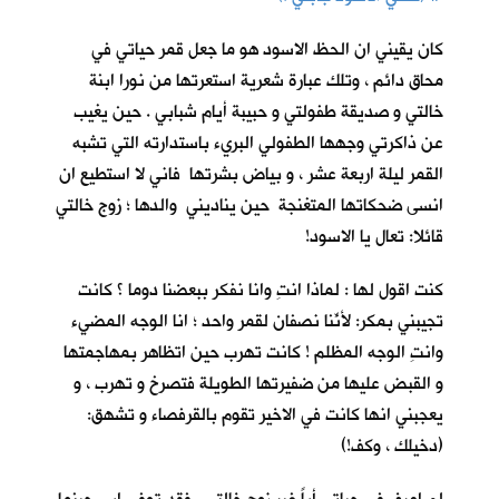
كان يقيني ان الحظ الاسود هو ما جعل قمر حياتي في
محاق دائم ، وتلك عبارة شعرية استعرتها من نورا ابنة
خالتي و صديقة طفولتي و حبيبة أيام شبابي . حين يغيب
عن ذاكرتي وجهها الطفولي البريء باستدارته التي تشبه
القمر ليلة اربعة عشر ، و بياض بشرتها فاني لا استطيع ان
انسى ضحكاتها المتغنجة حين يناديني والدها ؛ زوج خالتي
قائلا: تعال يا الاسود!
كنت اقول لها : لماذا انتِ وانا نفكر ببعضنا دوما ؟ كانت
تجيبني بمكر: لأنّنا نصفانِ لقمر واحد ؛ انا الوجه المضيء
وانتِ الوجه المظلم ! كانت تهرب حين اتظاهر بمهاجمتها
و القبض عليها من ضفيرتها الطويلة فتصرخ و تهرب ، و
يعجبني انها كانت في الاخير تقوم بالقرفصاء و تشهق:
(دخيلك ، وكف!)