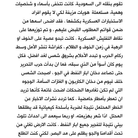
تقوم بنقله الى السعودية. كانت تتخفى بأسماء و شخصيات
وهمية، مستعملة هويات مزيفة لكي لا يقوم افراد
الاستخبارات العسكرية بكشفها . فقد اضحى اسمها من
ضمن قوائم المطلوب القبض عليهم ، و تم توزيعها على
نقاط التفتيش العسكرية . كانت تبدو عصية على الخوف او
الرهبة في زمن الخوف و الظلام ، كفراشة تنشر الأمل وسط
ركام الحرب و تبدد الأحلام بشروق شمس لغد افضل. فكل
يوم كان أسوأَ من الذي سبقه، فما ان بدأت حرب التحرير
حتى تصاعد دخان ابار النفط في الجو ، اصبحت الشمس
خلف غيوم من دخان الكاربون و الغازات السأمة. الوجوه
التي لم تكن تغادرها الضحكات اضحت غائمة كأنها تريد
ان تمطر بأمطار حامضية . كما تردد نشرات الاخبار عن
الخطر المحتمل نتيجة لضربة بأسلحة كيميائية قد يطلقها
المحتل اذا شعر بهزيمته. او ربما سيعمد الى احداث تلوث
بيئي نتيجة لتفجير جميع ابار النفط . كانت الارض تغلي من
تحت أقدامنا والجو يظلم على مد البصر. لكني كنت اتطلع