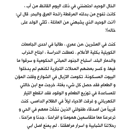
الخال الوحيد احتضنني في ذلك اليوم القائظ من آب ،
كانت تفوح من بدلته المرقطة رائحة العرق والبحر. قال لي:
(انت الوحيد الذي يشبهني من العائلة ، ثلثي الولد على
خاله)!
كنت في العشرين ،من عمري ، طالبا في احدى الجامعات
الكويتية بكلية الأعلام . تعطلت الدراسة ، اجتاح الخراب
والدمار البلد. استباح الجنود المباني الحكومية و سرقوا ما
فيها. و كسر بعضهم المحلات التجارية لكنهم لم يدخلوا
البيوت المسكونة. تكومت الازبال في الشوارع وقلت المؤن
و الطعام فقد حصل كل شيء بغتة. خرجت مع ابن خالتي
للمساعدة في توزيع الطعام و الوقود فقد انقطع التيار
الكهربائي و غرقت الاحياء ليلاً في الظلام الدامس. كنت
قريباً من اصدقاء طفولتي الذين نشأتُ معهم في الحي و
ترعرعنا معا متقاسمين همومنا و افراحنا ، جدنا و مزاحنا ،
رحلاتنا الشبابية و اسرار مراهقتنا . لم يمنع اصل ابي