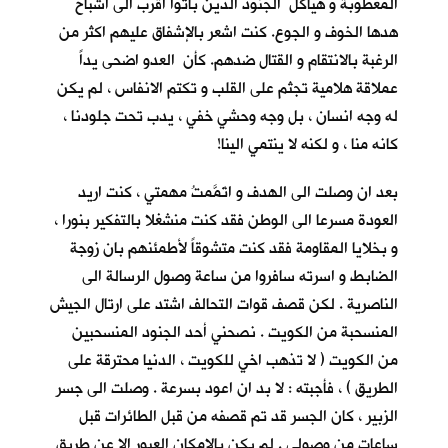
المعطوبة و هياكل الجنود الذين باتوا اقرب الى اشباح
هدها الخوف و الجوع. كنت اشعر بالإشفاق عليهم اكثر من
الرغبة بالانتقام و القتال ضدهم. كأن العدو اضحى يداً
عملاقة هلامية تجثم على القلب و تكتم الانفاس ، لم يكن
له وجه انسان ، بل وجه وحشي خفي ، يدب تحت جلودنا ،
كانه منا ، و لكنه لا ينتمي الينا!
بعد ان وصلت الى الهدف و اتَمَّمتُ مهمتي ، كنت اريد
العودة مسرعا الى الوطن فقد كنت منشغلا بالتفكير بنورا ،
و بخلايا المقاومة فقد كنت متشوقاً لأطمئنهم بان زوجة
الضابط و اسرته سافروا من ساعة وصول الرسالة الى
الناصرية . لكن قصف قوات التحالف اشتد على ارتال الجيش
المنسحبة من الكويت . نصحني أحد الجنود المنسحبين
من الكويت ( لا تذهب اخي للكويت ، الدنيا محترقة على
الطريق ) ، فأجبته : لا بد ان اعود بسرعة . وصلت الى جسر
الزبير ، كان الجسر قد تم قصفه من قبل الطائرات قبل
ساعات من وصولي . لم يكن بالإمكان العبور الا عن طريق