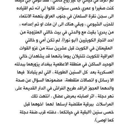
لم اعرف في حياتي أباً غير زوج خالتي ، فقد توفي ابي حينما
كنت صغيرا و عمري خمس سنوات. قالوا لي انه تم اقتياده
الى سجن نقرة السلمان في جنوب العراق بتهمة الانتماء
للحزب الشيوعي ، وبقي هناك الى ان مات او تم إعدامه ،
من يدري! بقيت مع والدتي في بيت خالتي المتزوجة من
احد التجار الكويتيين (ابو نورا). لم تكن أمي و خالتي
المقيمتان في الكويت قبل عشرين سنة من غزو القوات
العراقية للكويت تتخيلان يوما بانهما قد يشاهدان خالي
الوحيد الساكن في منطقة الاعظمية ببغداد يزورهما ببدلته
العسكرية بعد كل السنين الطويلة ، التي لم يتبادلا فيها
الا رسائل و اتصالات متقطعة، مضمونها السؤال عن صحة
والدهما العجوز الراقد طريح الفراش في الدار القديمة على
نهر دجلة ، اثر اصابته بمرضِ عضال . انتهت تلك
المراسلات ببرقية مقتضبة ارسلها لهما اخوهما قبل
خمس سنين (البقية في حياتكما ، دفنته قرب ضفة دجلة
كما اوصى).