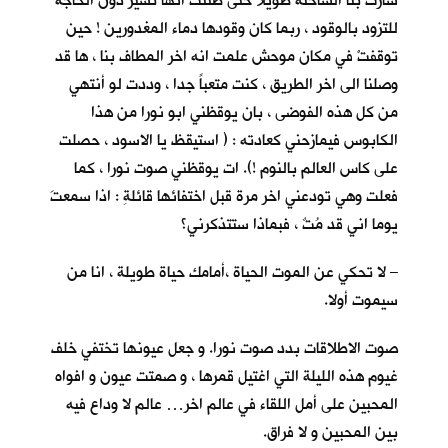
سارت بنا الشاحنة طويلا حتى ظننت انها تسير دون الحاجة
للتزود بالوقود ، ربما كان وقودها دماء المغدورين ! حين
توقفتْ في مكان موحش علمت انه اخر المطاف بنا ، ها قد
وصلنا الى اخر الطريق ، كنت متعباً جدا ، وددت لو أنتهي
من كل هذه الفوضى ، بان يوقظني ابو نورا من هذا
الكابوس فيمازحني كعادته : ( استيقظ يا الاسود ، حصلت
على كاس العالم بالنوم !). ات يوقظني صوت نورا ، كما
فعلت وهي تودعني اخر مرة قبل اختفائها قائلةِ : اذا سمعتَ
يوما اني قد مُتٌ ، فبماذا ستتذكرني؟
– لا تحكي عن الموت الحياة ،أمامك حياة طويلة ، انا من
سيموت أولا.
صوت الاطلاقات بدد صوت نورا. و جعل عيونها تختفي خلف
غيوم هذه الليلة التي اغتيل قمرها ، و صمتت عيون و افواه
المحبين على أمل اللقاء في عالم اخر… عالم لا وداع فيه
بين المحبين و لا فراق.