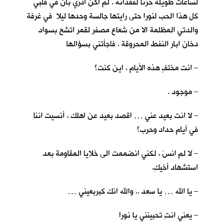
لساعات طويلة حزنا لفقدانه . لم اكن ادري بأنّ في قلبي
كل هذا الحب لنورا حتى رايتها جالسة وحدها ليلا في غرفة
والدتي المظلمة الا من شعاع مصفر لقمر اتشح بسواد
دخان ابار النفط المحروقة . فاجأتني بسؤالها
– انت مختفٍ هذه الأيام ، اين كنت؟
– موجود .
– لا انت بعيد عني … اقصد بعيد عن اهلك ، أنسيت اننا
في أيام حداد وحرب؟
– لا لم انسَ ، لكني انضممت الى خلايا المقاومة بعد
استشهاد أخيكِ.
– يا الله … يا سعد .. والله انك كبربعيني …
– يعني انتِ تحبينني يا نورا