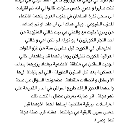
لم اعرف في حياتي أباً غير زوج خالتي ، فقد توفي ابي حينما
كنت صغيرا و عمري خمس سنوات. قالوا لي انه تم اقتياده
الى سجن نقرة السلمان في جنوب العراق بتهمة الانتماء
للحزب الشيوعي ، وبقي هناك الى ان مات او تم إعدامه ،
من يدري! بقيت مع والدتي في بيت خالتي المتزوجة من
احد التجار الكويتيين (ابو نورا). لم تكن أمي و خالتي
المقيمتان في الكويت قبل عشرين سنة من غزو القوات
العراقية للكويت تتخيلان يوما بانهما قد يشاهدان خالي
الوحيد الساكن في منطقة الاعظمية ببغداد يزورهما ببدلته
العسكرية بعد كل السنين الطويلة ، التي لم يتبادلا فيها
الا رسائل و اتصالات متقطعة، مضمونها السؤال عن صحة
والدهما العجوز الراقد طريح الفراش في الدار القديمة على
نهر دجلة ، اثر اصابته بمرضِ عضال . انتهت تلك
المراسلات ببرقية مقتضبة ارسلها لهما اخوهما قبل
خمس سنين (البقية في حياتكما ، دفنته قرب ضفة دجلة
كما اوصى).