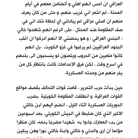
العراقي ان احس انهم اهلي و أتضامن معهم في أيام
المحنة ، لم اشعر اني غريب عنهم. و حتى من كان يعرف
منهم ان اصلي عراقي لم يبادلني اي لحظة شك اني في
صف المقاومة ضد المحتل . على الرغم انهم شاهدوا خالي
؛ الجندي العراقي ؛ و هو يحضنني الا انهم ادركوا ان اغلب
الجنود العراقيين لم يرغبوا في غزو الكويت . بل انهم
كانوا متعبين من الحروب ويتمنون لو ينسحبون الى بلدهم
في اسرع وقت ، لكن فرق الإعدامات كانت بانتظار كل من
يفر منهم من وحدته العسكرية.
حين بدأتْ حرب التحرير ، قامت قوات التحالف بقصف مواقع
القوات العراقية. و انطلقت المقاومة الكويتية بضرب
الدوريات العسكرية اثناء الليل ، انضم اليهم ابن خالتي
الاكبر الذي كان ضابطا في الجيش الكويتي. بعد اسبوعين
من بدء المعارك جاءوا به شهيدا مضرجا بدمه. كان منظرا
مؤلما ان ارى والدتي و خالتي وابنة خالتي نورا وهن يبكين