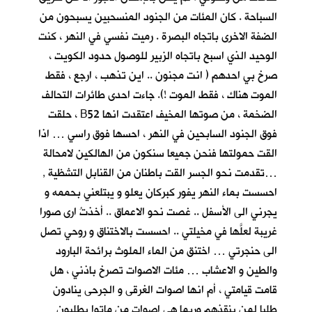
السباحة . كان المئات من الجنود المنسحبين يسبحون من
الضفة الاخرى باتجاه البصرة . رميت نفسي في النهر ، كنت
الوحيد الذي اسبح باتجاه الزبير للوصول حدود الكويت ،
صرخ بي احدهم ( انت مجنون .. اين تذهب ، ارجع ، فقط
الموت هناك ، فقط الموت !). جاءت احدى طائرات التحالف
الضخمة ، من صوتها المخيف اعتقدت انها B52 ، حلقت
فوق الجنود السابحين في النهر ، احسها فوق راسي … اذا
القت حمولتها فنحن جميعا سنكون من الهالكين لامحالة
…تقدمت نحو الجسر القت باطنان من القنابل التشظية ,
احسست بماء النهر يفور كبركان يعلو و يبتلعني بحممه و
يجرني الى الأسفل .. غصت نحو الاعماق .. أخذتُ ارى صورا
غريبة لعلَّها في مخيلتي .. احسست بالاختناق و روحي تصل
الى حنجرتي … اختنق من الماء الملوث برائحة البارود
والطين و الاعشاب … مئات الاصوات تصرخ باذني ، هل
قامت قيامتي ، أم انها اصوات الغرقى و الجرحى ينادون
طلبا لمن ينقذهم وربما هي اصوات من ماتوا يطلبون