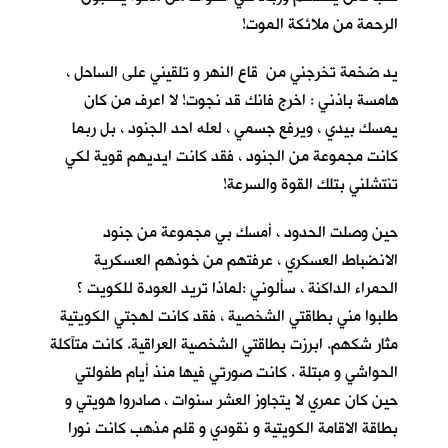
الرحمة من ملائكة الموت!
يد ضخمة تخرجني من قاع النهر و تلقيني على الساحل ،
هامسة باذني : اخرج فانك قد نجوت! لا اعرف من كان
يمسك بيدي ، ويرفع جسمي ، لعله احد الجنود ، بل ربما
كانت مجموعة من الجنود ، فقد كانت ايديهم قوية لكي
تنتشلني بتلك القوة والسرعة!
حين وصلت الحدود ، أمسك بي مجموعة من جنود
الانضباط العسكري ، عرفتهم من خوذهم العسكرية
الحمراء الداكنة ، سألوني :لماذا تريد العودة للكويت ؟
طلبوا مني بطاقتي الشخصية ، فقد كانت لهجتي الكويتية
مثار شكهم. ابرزت بطاقتي الشخصية العراقية. كانت متآكلة
الحواشي و مبتلة . كانت صورتي فيها منذ أيام طفولتي
حين كان عمري لا يتجاوز العشر سنوات ، صادروا هويتي و
بطاقة الاقامة الكويتية و نقودي و قلم مذهب كانت نورا