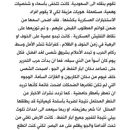
تقوم بنقله الى السعودية. كانت تتخفى بأسماء و شخصيات
وهمية، مستعملة هويات مزيفة لكي لا يقوم افراد
الاستخبارات العسكرية بكشفها . فقد اضحى اسمها من
ضمن قوائم المطلوب القبض عليهم ، و تم توزيعها على
نقاط التفتيش العسكرية . كانت تبدو عصية على الخوف او
الرهبة في زمن الخوف و الظلام ، كفراشة تنشر الأمل وسط
ركام الحرب و تبدد الأحلام بشروق شمس لغد افضل. فكل
يوم كان أسوأَ من الذي سبقه، فما ان بدأت حرب التحرير
حتى تصاعد دخان ابار النفط في الجو ، اصبحت الشمس
خلف غيوم من دخان الكاربون و الغازات السأمة. الوجوه
التي لم تكن تغادرها الضحكات اضحت غائمة كأنها تريد
ان تمطر بأمطار حامضية . كما تردد نشرات الاخبار عن
الخطر المحتمل نتيجة لضربة بأسلحة كيميائية قد يطلقها
المحتل اذا شعر بهزيمته. او ربما سيعمد الى احداث تلوث
بيئي نتيجة لتفجير جميع ابار النفط . كانت الارض تغلي من
تحت أقدامنا والجو يظلم على مد البصر. لكني كنت اتطلع