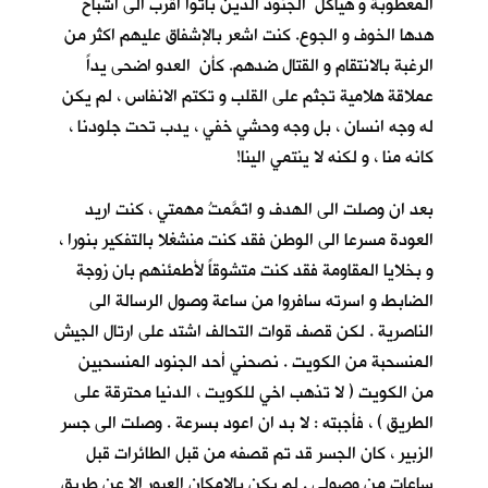
المعطوبة و هياكل الجنود الذين باتوا اقرب الى اشباح
هدها الخوف و الجوع. كنت اشعر بالإشفاق عليهم اكثر من
الرغبة بالانتقام و القتال ضدهم. كأن العدو اضحى يداً
عملاقة هلامية تجثم على القلب و تكتم الانفاس ، لم يكن
له وجه انسان ، بل وجه وحشي خفي ، يدب تحت جلودنا ،
كانه منا ، و لكنه لا ينتمي الينا!
بعد ان وصلت الى الهدف و اتَمَّمتُ مهمتي ، كنت اريد
العودة مسرعا الى الوطن فقد كنت منشغلا بالتفكير بنورا ،
و بخلايا المقاومة فقد كنت متشوقاً لأطمئنهم بان زوجة
الضابط و اسرته سافروا من ساعة وصول الرسالة الى
الناصرية . لكن قصف قوات التحالف اشتد على ارتال الجيش
المنسحبة من الكويت . نصحني أحد الجنود المنسحبين
من الكويت ( لا تذهب اخي للكويت ، الدنيا محترقة على
الطريق ) ، فأجبته : لا بد ان اعود بسرعة . وصلت الى جسر
الزبير ، كان الجسر قد تم قصفه من قبل الطائرات قبل
ساعات من وصولي . لم يكن بالإمكان العبور الا عن طريق