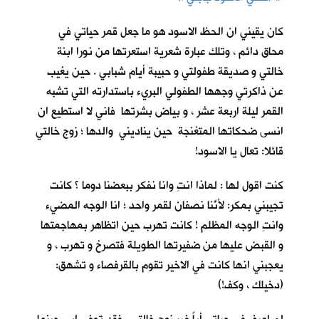
كان يقيني ان الحظ الاسود هو ما جعل قمر حياتي في
محاق دائم ، وتلك عبارة شعرية استعرتها من نورا ابنة
خالتي و صديقة طفولتي و حبيبة أيام شبابي . حين يغيب
عن ذاكرتي وجهها الطفولي البريء باستدارته التي تشبه
القمر ليلة اربعة عشر ، و بياض بشرتها فاني لا استطيع ان
انسى ضحكاتها المتغنجة حين يناديني والدها ؛ زوج خالتي
قائلا: تعال يا الاسود!
كنت اقول لها : لماذا انتِ وانا نفكر ببعضنا دوما ؟ كانت
تجيبني بمكر: لأنّنا نصفانِ لقمر واحد ؛ انا الوجه المضيء
وانتِ الوجه المظلم ! كانت تهرب حين اتظاهر بمهاجمتها
و القبض عليها من ضفيرتها الطويلة فتصرخ و تهرب ، و
يعجبني انها كانت في الاخير تقوم بالقرفصاء و تشهق:
(دخيلك ، وكف!)