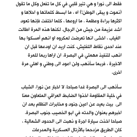
فقط الى نورا و هي تنير قلبي في كل ما تفعل وكل ما تقول
(نموت و يبقى الوطن!) اه ، ما ابسط كلماتها و احلاها و
اكثرها براءة وعظمة . ما اروعها ، كلما اختفت فإنها تعود
اشد عزيمة من جيش من الرجال. لكنها هذه المرة اطالت
الغياب ، اخشى انها تعرضت لمكروه او انهم أمسكوا بها
عند احدى نقاط التفتيش. كنت اريد ان اودعها قبل ان
اذهب لتنفيذ مهمتي في البصرة. ان اراها ربما للمرة
الاخيرة ، فربما سأذهب ولن اعود الى وطني و اهلي مرة
اخرى.
سأذهب الى البصرة غدا صباحا. لا اخبار عن نورا. الشباب
في خلية المقاومة اخذوا الضابط العراقي المتعاون معنا
الى بيت بعيد عن اعين جنود و مخابرات النظام بعد ان
اخبرهم بعنوان والدته في ابو الخصيب جنوب البصرة.
صباحا اخذت سيارة اجرة و ذهبت الى الحدود الشمالية ،
كان الطريق مزدحما بالأرتال العسكرية والمدرعات