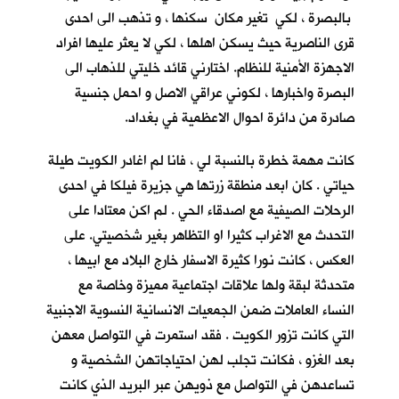
بالبصرة ، لكي تغير مكان سكنها ، و تذهب الى احدى
قرى الناصرية حيث يسكن اهلها ، لكي لا يعثر عليها افراد
الاجهزة الأمنية للنظام. اختارني قائد خليتي للذهاب الى
البصرة واخبارها ، لكوني عراقي الاصل و احمل جنسية
صادرة من دائرة احوال الاعظمية في بغداد.
كانت مهمة خطرة بالنسبة لي ، فانا لم اغادر الكويت طيلة
حياتي . كان ابعد منطقة زرتها هي جزيرة فيلكا في احدى
الرحلات الصيفية مع اصدقاء الحي . لم اكن معتادا على
التحدث مع الاغراب كثيرا او التظاهر بغير شخصيتي. على
العكس ، كانت نورا كثيرة الاسفار خارج البلاد مع ابيها ،
متحدثة لبقة ولها علاقات اجتماعية مميزة وخاصة مع
النساء العاملات ضمن الجمعيات الانسانية النسوية الاجنبية
التي كانت تزور الكويت . فقد استمرت في التواصل معهن
بعد الغزو ، فكانت تجلب لهن احتياجاتهن الشخصية و
تساعدهن في التواصل مع ذويهن عبر البريد الذي كانت