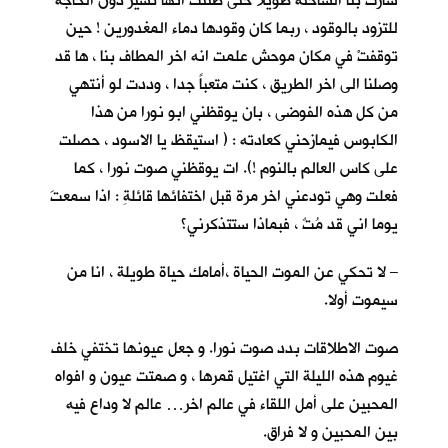
سارت بنا الشاحنة طويلا حتى ظننت انها تسير دون الحاجة
للتزود بالوقود ، ربما كان وقودها دماء المغدورين ! حين
توقفتْ في مكان موحش علمت انه اخر المطاف بنا ، ها قد
وصلنا الى اخر الطريق ، كنت متعباً جدا ، وددت لو أنتهي
من كل هذه الفوضى ، بان يوقظني ابو نورا من هذا
الكابوس فيمازحني كعادته : ( استيقظ يا الاسود ، حصلت
على كاس العالم بالنوم !). ات يوقظني صوت نورا ، كما
فعلت وهي تودعني اخر مرة قبل اختفائها قائلةِ : اذا سمعتَ
يوما اني قد مُتٌ ، فبماذا ستتذكرني؟
– لا تحكي عن الموت الحياة ،أمامك حياة طويلة ، انا من
سيموت أولا.
صوت الاطلاقات بدد صوت نورا. و جعل عيونها تختفي خلف
غيوم هذه الليلة التي اغتيل قمرها ، و صمتت عيون و افواه
المحبين على أمل اللقاء في عالم اخر… عالم لا وداع فيه
بين المحبين و لا فراق.