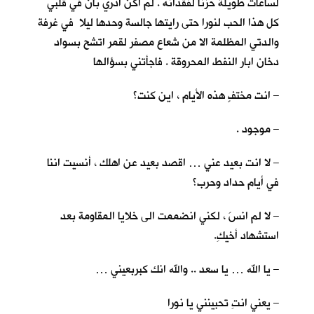
لساعات طويلة حزنا لفقدانه . لم اكن ادري بأنّ في قلبي
كل هذا الحب لنورا حتى رايتها جالسة وحدها ليلا في غرفة
والدتي المظلمة الا من شعاع مصفر لقمر اتشح بسواد
دخان ابار النفط المحروقة . فاجأتني بسؤالها
– انت مختفٍ هذه الأيام ، اين كنت؟
– موجود .
– لا انت بعيد عني … اقصد بعيد عن اهلك ، أنسيت اننا
في أيام حداد وحرب؟
– لا لم انسَ ، لكني انضممت الى خلايا المقاومة بعد
استشهاد أخيكِ.
– يا الله … يا سعد .. والله انك كبربعيني …
– يعني انتِ تحبينني يا نورا