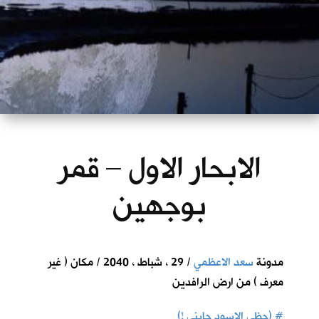
الابحار الاول – قمر
بوجهين
مدونة
سعد الاعظمي
/ 29 ، شباط ، 2040 / مكان ( غير
معرف ) من ارض الرافدين
#
(حظي الاسود جابني !)