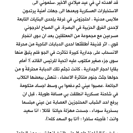
قد اهدته لي في عيد ميلادي الاخير .سلموني الى
الاستخبارات العسكرية وبعدها الى جهات أمنية يرتدون
ملابس مدنية . احتجزوني في غرفة بإحدى البنايات التابعة
لإحدى الفرق الحزبية في البصرة. في الصباح اخرجوني
مسرعين مع مجموعة من المعتقلين بعد ان دوى انفجار
قوي ، اثر قذيفة أطلقَتْها احدى الدبابات الناجية من محرقة
الانسحاب على جدارية كبيرة تناثرت في الجو فلم يتبقَ منها
سوى جزء صغير مكتوب عليه (تحية للرئيس القائد )! أمام
بقايا احجار الجدارية ، كانت تجثم تلك الدبابة محترقةً و من
حولها جثث جنودٍ متناثرة الاعضاء ، تنهش ببعضها الكلاب
الجائعة .عصبوا عيني ثم دفعوا بي وسط اجساد متكومة
في شاحنة عسكرية انطلقت بي مسافة طويلة ، قبل ان
يرفع احد الشباب المحتجزين العصابة عن عيني مبتسما
بسخرية سوداء ، جسدت مهزلة حياتنا قائلا : انا سعيد
وانت ! فأجبته ساخرا : (انا بو السعد كله!).