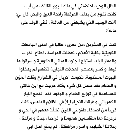
الخال الوحيد احتضنني في ذلك اليوم القائظ من آب ،
كانت تفوح من بدلته المرقطة رائحة العرق والبحر. قال لي:
(انت الوحيد الذي يشبهني من العائلة ، ثلثي الولد على
خاله)!
كنت في العشرين ،من عمري ، طالبا في احدى الجامعات
الكويتية بكلية الأعلام . تعطلت الدراسة ، اجتاح الخراب
والدمار البلد. استباح الجنود المباني الحكومية و سرقوا ما
فيها. و كسر بعضهم المحلات التجارية لكنهم لم يدخلوا
البيوت المسكونة. تكومت الازبال في الشوارع وقلت المؤن
و الطعام فقد حصل كل شيء بغتة. خرجت مع ابن خالتي
للمساعدة في توزيع الطعام و الوقود فقد انقطع التيار
الكهربائي و غرقت الاحياء ليلاً في الظلام الدامس. كنت
قريباً من اصدقاء طفولتي الذين نشأتُ معهم في الحي و
ترعرعنا معا متقاسمين همومنا و افراحنا ، جدنا و مزاحنا ،
رحلاتنا الشبابية و اسرار مراهقتنا . لم يمنع اصل ابي