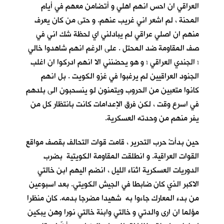
العراقي ان احس انهم اهلي و أتضامن معهم في أيام
المحنة ، لم اشعر اني غريب عنهم. و حتى من كان يعرف
منهم ان اصلي عراقي لم يبادلني اي لحظة شك اني في
صف المقاومة ضد المحتل . على الرغم انهم شاهدوا خالي
؛ الجندي العراقي ؛ و هو يحضنني الا انهم ادركوا ان اغلب
الجنود العراقيين لم يرغبوا في غزو الكويت . بل انهم
كانوا متعبين من الحروب ويتمنون لو ينسحبون الى بلدهم
في اسرع وقت ، لكن فرق الإعدامات كانت بانتظار كل من
يفر منهم من وحدته العسكرية.
حين بدأتْ حرب التحرير ، قامت قوات التحالف بقصف مواقع
القوات العراقية. و انطلقت المقاومة الكويتية بضرب
الدوريات العسكرية اثناء الليل ، انضم اليهم ابن خالتي
الاكبر الذي كان ضابطا في الجيش الكويتي. بعد اسبوعين
من بدء المعارك جاءوا به شهيدا مضرجا بدمه. كان منظرا
مؤلما ان ارى والدتي و خالتي وابنة خالتي نورا وهن يبكين