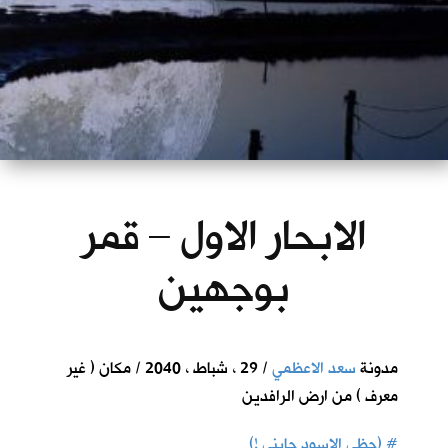
الابحار الاول – قمر
بوجهين
مدونة
سعد الاعظمي
/ 29 ، شباط ، 2040 / مكان ( غير
معرف ) من ارض الرافدين
#
(حظي الاسود جابني !)