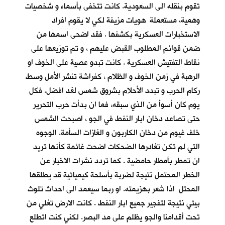
تقوم بنقله الى السعودية. كانت تتخفى بأسماء و شخصيات
وهمية، مستعملة هويات مزيفة لكي لا يقوم افراد
الاستخبارات العسكرية بكشفها . فقد اضحى اسمها من
ضمن قوائم المطلوب القبض عليهم ، و تم توزيعها على
نقاط التفتيش العسكرية . كانت تبدو عصية على الخوف او
الرهبة في زمن الخوف و الظلام ، كفراشة تنشر الأمل وسط
ركام الحرب و تبدد الأحلام بشروق شمس لغد افضل. فكل
يوم كان أسوأَ من الذي سبقه، فما ان بدأت حرب التحرير
حتى تصاعد دخان ابار النفط في الجو ، اصبحت الشمس
خلف غيوم من دخان الكاربون و الغازات السأمة. الوجوه
التي لم تكن تغادرها الضحكات اضحت غائمة كأنها تريد
ان تمطر بأمطار حامضية . كما تردد نشرات الاخبار عن
الخطر المحتمل نتيجة لضربة بأسلحة كيميائية قد يطلقها
المحتل اذا شعر بهزيمته. او ربما سيعمد الى احداث تلوث
بيئي نتيجة لتفجير جميع ابار النفط . كانت الارض تغلي من
تحت أقدامنا والجو يظلم على مد البصر. لكني كنت اتطلع