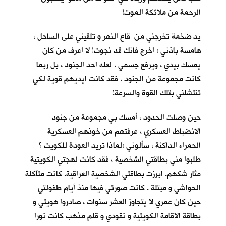
الرحمة من ملائكة الموت!
يد ضخمة تخرجني من قاع النهر و تلقيني على الساحل ،
هامسة باذني : اخرج فانك قد نجوت! لا اعرف من كان
يمسك بيدي ، ويرفع جسمي ، لعله احد الجنود ، بل ربما
كانت مجموعة من الجنود ، فقد كانت ايديهم قوية لكي
تنتشلني بتلك القوة والسرعة!
حين وصلت الحدود ، أمسك بي مجموعة من جنود
الانضباط العسكري ، عرفتهم من خوذهم العسكرية
الحمراء الداكنة ، سألوني :لماذا تريد العودة للكويت ؟
طلبوا مني بطاقتي الشخصية ، فقد كانت لهجتي الكويتية
مثار شكهم. ابرزت بطاقتي الشخصية العراقية. كانت متآكلة
الحواشي و مبتلة . كانت صورتي فيها منذ أيام طفولتي
حين كان عمري لا يتجاوز العشر سنوات ، صادروا هويتي و
بطاقة الاقامة الكويتية و نقودي و قلم مذهب كانت نورا