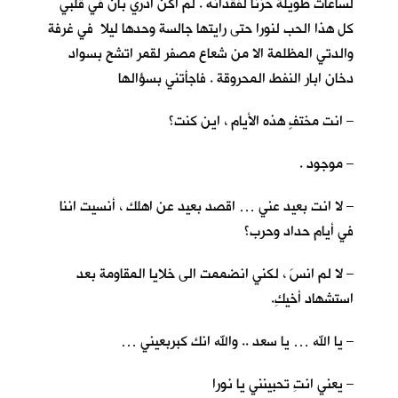
لساعات طويلة حزنا لفقدانه . لم اكن ادري بأنّ في قلبي
كل هذا الحب لنورا حتى رايتها جالسة وحدها ليلا في غرفة
والدتي المظلمة الا من شعاع مصفر لقمر اتشح بسواد
دخان ابار النفط المحروقة . فاجأتني بسؤالها
– انت مختفٍ هذه الأيام ، اين كنت؟
– موجود .
– لا انت بعيد عني … اقصد بعيد عن اهلك ، أنسيت اننا
في أيام حداد وحرب؟
– لا لم انسَ ، لكني انضممت الى خلايا المقاومة بعد
استشهاد أخيكِ.
– يا الله … يا سعد .. والله انك كبربعيني …
– يعني انتِ تحبينني يا نورا