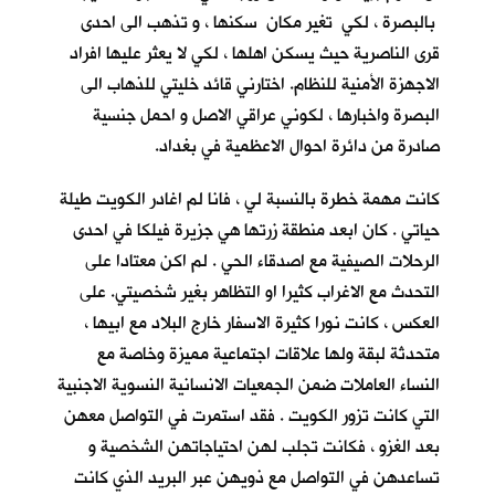
بالبصرة ، لكي تغير مكان سكنها ، و تذهب الى احدى
قرى الناصرية حيث يسكن اهلها ، لكي لا يعثر عليها افراد
الاجهزة الأمنية للنظام. اختارني قائد خليتي للذهاب الى
البصرة واخبارها ، لكوني عراقي الاصل و احمل جنسية
صادرة من دائرة احوال الاعظمية في بغداد.
كانت مهمة خطرة بالنسبة لي ، فانا لم اغادر الكويت طيلة
حياتي . كان ابعد منطقة زرتها هي جزيرة فيلكا في احدى
الرحلات الصيفية مع اصدقاء الحي . لم اكن معتادا على
التحدث مع الاغراب كثيرا او التظاهر بغير شخصيتي. على
العكس ، كانت نورا كثيرة الاسفار خارج البلاد مع ابيها ،
متحدثة لبقة ولها علاقات اجتماعية مميزة وخاصة مع
النساء العاملات ضمن الجمعيات الانسانية النسوية الاجنبية
التي كانت تزور الكويت . فقد استمرت في التواصل معهن
بعد الغزو ، فكانت تجلب لهن احتياجاتهن الشخصية و
تساعدهن في التواصل مع ذويهن عبر البريد الذي كانت