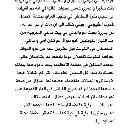
لم اعرف في حياتي أباً غير زوج خالتي ، فقد توفي ابي حينما
كنت صغيرا و عمري خمس سنوات. قالوا لي انه تم اقتياده
الى سجن نقرة السلمان في جنوب العراق بتهمة الانتماء
للحزب الشيوعي ، وبقي هناك الى ان مات او تم إعدامه ،
من يدري! بقيت مع والدتي في بيت خالتي المتزوجة من
احد التجار الكويتيين (ابو نورا). لم تكن أمي و خالتي
المقيمتان في الكويت قبل عشرين سنة من غزو القوات
العراقية للكويت تتخيلان يوما بانهما قد يشاهدان خالي
الوحيد الساكن في منطقة الاعظمية ببغداد يزورهما ببدلته
العسكرية بعد كل السنين الطويلة ، التي لم يتبادلا فيها
الا رسائل و اتصالات متقطعة، مضمونها السؤال عن صحة
والدهما العجوز الراقد طريح الفراش في الدار القديمة على
نهر دجلة ، اثر اصابته بمرضِ عضال . انتهت تلك
المراسلات ببرقية مقتضبة ارسلها لهما اخوهما قبل
خمس سنين (البقية في حياتكما ، دفنته قرب ضفة دجلة
كما اوصى).