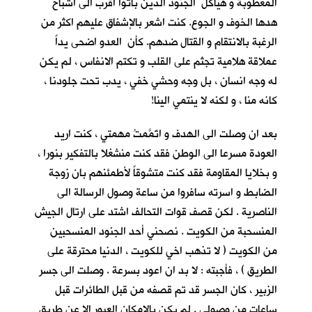
المعطوبة و هياكل الجنود الذين باتوا اقرب الى اشباح
هدها الخوف و الجوع. كنت اشعر بالإشفاق عليهم اكثر من
الرغبة بالانتقام و القتال ضدهم. كأن العدو اضحى يداً
عملاقة هلامية تجثم على القلب و تكتم الانفاس ، لم يكن
له وجه انسان ، بل وجه وحشي خفي ، يدب تحت جلودنا ،
كانه منا ، و لكنه لا ينتمي الينا!
بعد ان وصلت الى الهدف و اتَمَّمتُ مهمتي ، كنت اريد
العودة مسرعا الى الوطن فقد كنت منشغلا بالتفكير بنورا ،
و بخلايا المقاومة فقد كنت متشوقاً لأطمئنهم بان زوجة
الضابط و اسرته سافروا من ساعة وصول الرسالة الى
الناصرية . لكن قصف قوات التحالف اشتد على ارتال الجيش
المنسحبة من الكويت . نصحني أحد الجنود المنسحبين
من الكويت ( لا تذهب اخي للكويت ، الدنيا محترقة على
الطريق ) ، فأجبته : لا بد ان اعود بسرعة . وصلت الى جسر
الزبير ، كان الجسر قد تم قصفه من قبل الطائرات قبل
ساعات من وصولي . لم يكن بالإمكان العبور الا عن طريق