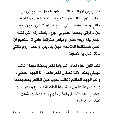
كان يقيني ان الحظ الاسود هو ما جعل قمر حياتي في
محاق دائم ، وتلك عبارة شعرية استعرتها من نورا ابنة
خالتي و صديقة طفولتي و حبيبة أيام شبابي . حين يغيب
عن ذاكرتي وجهها الطفولي البريء باستدارته التي تشبه
القمر ليلة اربعة عشر ، و بياض بشرتها فاني لا استطيع ان
انسى ضحكاتها المتغنجة حين يناديني والدها ؛ زوج خالتي
قائلا: تعال يا الاسود!
كنت اقول لها : لماذا انتِ وانا نفكر ببعضنا دوما ؟ كانت
تجيبني بمكر: لأنّنا نصفانِ لقمر واحد ؛ انا الوجه المضيء
وانتِ الوجه المظلم ! كانت تهرب حين اتظاهر بمهاجمتها
و القبض عليها من ضفيرتها الطويلة فتصرخ و تهرب ، و
يعجبني انها كانت في الاخير تقوم بالقرفصاء و تشهق:
(دخيلك ، وكف!)