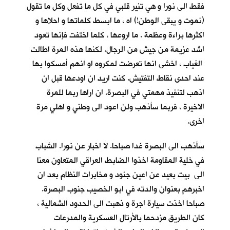
فقط الى نورا و هي تنير قلبي في كل ما تفعل وكل ما تقول
(نموت و يبقى الوطن!) اه ، ما ابسط كلماتها و احلاها و
اكثرها براءة وعظمة . ما اروعها ، كلما اختفت فإنها تعود
اشد عزيمة من جيش من الرجال. لكنها هذه المرة اطالت
الغياب ، اخشى انها تعرضت لمكروه او انهم أمسكوا بها
عند احدى نقاط التفتيش. كنت اريد ان اودعها قبل ان
اذهب لتنفيذ مهمتي في البصرة. ان اراها ربما للمرة
الاخيرة ، فربما سأذهب ولن اعود الى وطني و اهلي مرة
اخرى.
سأذهب الى البصرة غدا صباحا. لا اخبار عن نورا. الشباب
في خلية المقاومة اخذوا الضابط العراقي المتعاون معنا
الى بيت بعيد عن اعين جنود و مخابرات النظام بعد ان
اخبرهم بعنوان والدته في ابو الخصيب جنوب البصرة.
صباحا اخذت سيارة اجرة و ذهبت الى الحدود الشمالية ،
كان الطريق مزدحما بالأرتال العسكرية والمدرعات