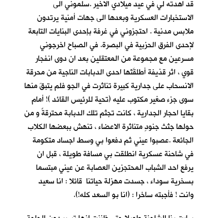
قد اهدته لي في عيد ميلادي الاخير .سلموني الى
الاستخبارات العسكرية وبعدها الى جهات أمنية يرتدون
ملابس مدنية . احتجزوني في غرفة بإحدى البنايات التابعة
لإحدى الفرق الحزبية في البصرة. في الصباح اخرجوني
مسرعين مع مجموعة من المعتقلين بعد ان دوى انفجار
قوي ، اثر قذيفة أطلقَتْها احدى الدبابات الناجية من محرقة
الانسحاب على جدارية كبيرة تناثرت في الجو فلم يتبقَ منها
سوى جزء صغير مكتوب عليه (تحية للرئيس القائد )! أمام
بقايا احجار الجدارية ، كانت تجثم تلك الدبابة محترقةً و من
حولها جثث جنودٍ متناثرة الاعضاء ، تنهش ببعضها الكلاب
الجائعة .عصبوا عيني ثم دفعوا بي وسط اجساد متكومة
في شاحنة عسكرية انطلقت بي مسافة طويلة ، قبل ان
يرفع احد الشباب المحتجزين العصابة عن عيني مبتسما
بسخرية سوداء ، جسدت مهزلة حياتنا قائلا : انا سعيد
وانت ! فأجبته ساخرا : (انا بو السعد كله!).