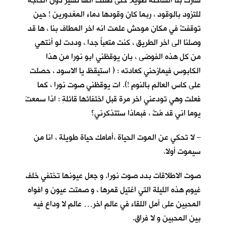
سارت بنا الشاحنة طويلا حتى ظننت انها تسير دون الحاجة
للتزود بالوقود ، ربما كان وقودها دماء المغدورين ! حين
توقفتْ في مكان موحش علمت انه اخر المطاف بنا ، ها قد
وصلنا الى اخر الطريق ، كنت متعباً جدا ، وددت لو أنتهي
من كل هذه الفوضى ، بان يوقظني ابو نورا من هذا
الكابوس فيمازحني كعادته : ( استيقظ يا الاسود ، حصلت
على كاس العالم بالنوم !). ات يوقظني صوت نورا ، كما
فعلت وهي تودعني اخر مرة قبل اختفائها قائلةِ : اذا سمعتَ
يوما اني قد مُتٌ ، فبماذا ستتذكرني؟
– لا تحكي عن الموت الحياة ،أمامك حياة طويلة ، انا من
سيموت أولا.
صوت الاطلاقات بدد صوت نورا. و جعل عيونها تختفي خلف
غيوم هذه الليلة التي اغتيل قمرها ، و صمتت عيون و افواه
المحبين على أمل اللقاء في عالم اخر… عالم لا وداع فيه
بين المحبين و لا فراق.