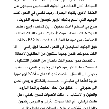
السباحة . كان المئات من الجنود المنسحبين يسبحون من
الضفة الاخرى باتجاه البصرة . رميت نفسي في النهر ، كنت
الوحيد الذي اسبح باتجاه الزبير للوصول حدود الكويت ،
صرخ بي احدهم ( انت مجنون .. اين تذهب ، ارجع ، فقط
الموت هناك ، فقط الموت !). جاءت احدى طائرات التحالف
الضخمة ، من صوتها المخيف اعتقدت انها B52 ، حلقت
فوق الجنود السابحين في النهر ، احسها فوق راسي … اذا
القت حمولتها فنحن جميعا سنكون من الهالكين لامحالة
…تقدمت نحو الجسر القت باطنان من القنابل التشظية ,
احسست بماء النهر يفور كبركان يعلو و يبتلعني بحممه و
يجرني الى الأسفل .. غصت نحو الاعماق .. أخذتُ ارى صورا
غريبة لعلَّها في مخيلتي .. احسست بالاختناق و روحي تصل
الى حنجرتي … اختنق من الماء الملوث برائحة البارود
والطين و الاعشاب … مئات الاصوات تصرخ باذني ، هل
قامت قيامتي ، أم انها اصوات الغرقى و الجرحى ينادون
طلبا لمن ينقذهم وربما هي اصوات من ماتوا يطلبون