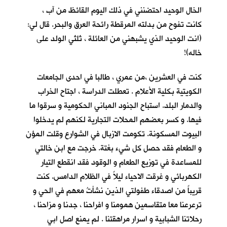
الخال الوحيد احتضنني في ذلك اليوم القائظ من آب ،
كانت تفوح من بدلته المرقطة رائحة العرق والبحر. قال لي:
(انت الوحيد الذي يشبهني من العائلة ، ثلثي الولد على
خاله)!
كنت في العشرين ،من عمري ، طالبا في احدى الجامعات
الكويتية بكلية الأعلام . تعطلت الدراسة ، اجتاح الخراب
والدمار البلد. استباح الجنود المباني الحكومية و سرقوا ما
فيها. و كسر بعضهم المحلات التجارية لكنهم لم يدخلوا
البيوت المسكونة. تكومت الازبال في الشوارع وقلت المؤن
و الطعام فقد حصل كل شيء بغتة. خرجت مع ابن خالتي
للمساعدة في توزيع الطعام و الوقود فقد انقطع التيار
الكهربائي و غرقت الاحياء ليلاً في الظلام الدامس. كنت
قريباً من اصدقاء طفولتي الذين نشأتُ معهم في الحي و
ترعرعنا معا متقاسمين همومنا و افراحنا ، جدنا و مزاحنا ،
رحلاتنا الشبابية و اسرار مراهقتنا . لم يمنع اصل ابي