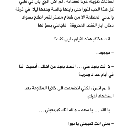
لساعات طويلة حزنا لفقدانه . لم اكن ادري بأنّ في قلبي
كل هذا الحب لنورا حتى رايتها جالسة وحدها ليلا في غرفة
والدتي المظلمة الا من شعاع مصفر لقمر اتشح بسواد
دخان ابار النفط المحروقة . فاجأتني بسؤالها
– انت مختفٍ هذه الأيام ، اين كنت؟
– موجود .
– لا انت بعيد عني … اقصد بعيد عن اهلك ، أنسيت اننا
في أيام حداد وحرب؟
– لا لم انسَ ، لكني انضممت الى خلايا المقاومة بعد
استشهاد أخيكِ.
– يا الله … يا سعد .. والله انك كبربعيني …
– يعني انتِ تحبينني يا نورا