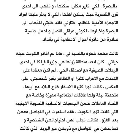
بالبصرة ، لكي تغير مكان سكنها ، و تذهب الى احدى
قرى الناصرية حيث يسكن اهلها ، لكي لا يعثر عليها افراد
الاجهزة الأمنية للنظام. اختارني قائد خليتي للذهاب الى
البصرة واخبارها ، لكوني عراقي الاصل و احمل جنسية
صادرة من دائرة احوال الاعظمية في بغداد.
كانت مهمة خطرة بالنسبة لي ، فانا لم اغادر الكويت طيلة
حياتي . كان ابعد منطقة زرتها هي جزيرة فيلكا في احدى
الرحلات الصيفية مع اصدقاء الحي . لم اكن معتادا على
التحدث مع الاغراب كثيرا او التظاهر بغير شخصيتي. على
العكس ، كانت نورا كثيرة الاسفار خارج البلاد مع ابيها ،
متحدثة لبقة ولها علاقات اجتماعية مميزة وخاصة مع
النساء العاملات ضمن الجمعيات الانسانية النسوية الاجنبية
التي كانت تزور الكويت . فقد استمرت في التواصل معهن
بعد الغزو ، فكانت تجلب لهن احتياجاتهن الشخصية و
تساعدهن في التواصل مع ذويهن عبر البريد الذي كانت