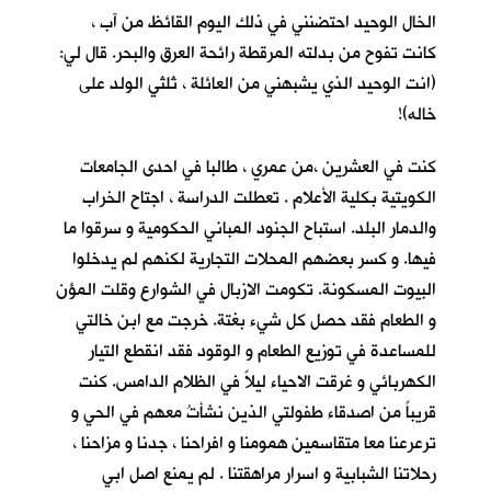
الخال الوحيد احتضنني في ذلك اليوم القائظ من آب ،
كانت تفوح من بدلته المرقطة رائحة العرق والبحر. قال لي:
(انت الوحيد الذي يشبهني من العائلة ، ثلثي الولد على
خاله)!
كنت في العشرين ،من عمري ، طالبا في احدى الجامعات
الكويتية بكلية الأعلام . تعطلت الدراسة ، اجتاح الخراب
والدمار البلد. استباح الجنود المباني الحكومية و سرقوا ما
فيها. و كسر بعضهم المحلات التجارية لكنهم لم يدخلوا
البيوت المسكونة. تكومت الازبال في الشوارع وقلت المؤن
و الطعام فقد حصل كل شيء بغتة. خرجت مع ابن خالتي
للمساعدة في توزيع الطعام و الوقود فقد انقطع التيار
الكهربائي و غرقت الاحياء ليلاً في الظلام الدامس. كنت
قريباً من اصدقاء طفولتي الذين نشأتُ معهم في الحي و
ترعرعنا معا متقاسمين همومنا و افراحنا ، جدنا و مزاحنا ،
رحلاتنا الشبابية و اسرار مراهقتنا . لم يمنع اصل ابي