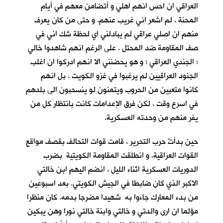
العراقي ان احس انهم اهلي و أتضامن معهم في أيام
المحنة ، لم اشعر اني غريب عنهم. و حتى من كان يعرف
منهم ان اصلي عراقي لم يبادلني اي لحظة شك اني في
صف المقاومة ضد المحتل . على الرغم انهم شاهدوا خالي
؛ الجندي العراقي ؛ و هو يحضنني الا انهم ادركوا ان اغلب
الجنود العراقيين لم يرغبوا في غزو الكويت . بل انهم
كانوا متعبين من الحروب ويتمنون لو ينسحبون الى بلدهم
في اسرع وقت ، لكن فرق الإعدامات كانت بانتظار كل من
يفر منهم من وحدته العسكرية.
حين بدأتْ حرب التحرير ، قامت قوات التحالف بقصف مواقع
القوات العراقية. و انطلقت المقاومة الكويتية بضرب
الدوريات العسكرية اثناء الليل ، انضم اليهم ابن خالتي
الاكبر الذي كان ضابطا في الجيش الكويتي. بعد اسبوعين
من بدء المعارك جاءوا به شهيدا مضرجا بدمه. كان منظرا
مؤلما ان ارى والدتي و خالتي وابنة خالتي نورا وهن يبكين