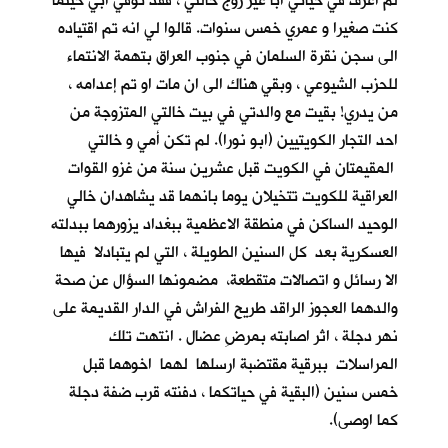
لم اعرف في حياتي أباً غير زوج خالتي ، فقد توفي ابي حينما
كنت صغيرا و عمري خمس سنوات. قالوا لي انه تم اقتياده
الى سجن نقرة السلمان في جنوب العراق بتهمة الانتماء
للحزب الشيوعي ، وبقي هناك الى ان مات او تم إعدامه ،
من يدري! بقيت مع والدتي في بيت خالتي المتزوجة من
احد التجار الكويتيين (ابو نورا). لم تكن أمي و خالتي
المقيمتان في الكويت قبل عشرين سنة من غزو القوات
العراقية للكويت تتخيلان يوما بانهما قد يشاهدان خالي
الوحيد الساكن في منطقة الاعظمية ببغداد يزورهما ببدلته
العسكرية بعد كل السنين الطويلة ، التي لم يتبادلا فيها
الا رسائل و اتصالات متقطعة، مضمونها السؤال عن صحة
والدهما العجوز الراقد طريح الفراش في الدار القديمة على
نهر دجلة ، اثر اصابته بمرضِ عضال . انتهت تلك
المراسلات ببرقية مقتضبة ارسلها لهما اخوهما قبل
خمس سنين (البقية في حياتكما ، دفنته قرب ضفة دجلة
كما اوصى).