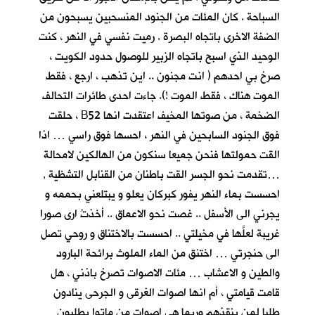
السباحة . كان المئات من الجنود المنسحبين يسبحون من
الضفة الاخرى باتجاه البصرة . رميت نفسي في النهر ، كنت
الوحيد الذي اسبح باتجاه الزبير للوصول حدود الكويت ،
صرخ بي احدهم ( انت مجنون .. اين تذهب ، ارجع ، فقط
الموت هناك ، فقط الموت !). جاءت احدى طائرات التحالف
الضخمة ، من صوتها المخيف اعتقدت انها B52 ، حلقت
فوق الجنود السابحين في النهر ، احسها فوق راسي … اذا
القت حمولتها فنحن جميعا سنكون من الهالكين لامحالة
…تقدمت نحو الجسر القت باطنان من القنابل التشظية ,
احسست بماء النهر يفور كبركان يعلو و يبتلعني بحممه و
يجرني الى الأسفل .. غصت نحو الاعماق .. أخذتُ ارى صورا
غريبة لعلَّها في مخيلتي .. احسست بالاختناق و روحي تصل
الى حنجرتي … اختنق من الماء الملوث برائحة البارود
والطين و الاعشاب … مئات الاصوات تصرخ باذني ، هل
قامت قيامتي ، أم انها اصوات الغرقى و الجرحى ينادون
طلبا لمن ينقذهم وربما هي اصوات من ماتوا يطلبون