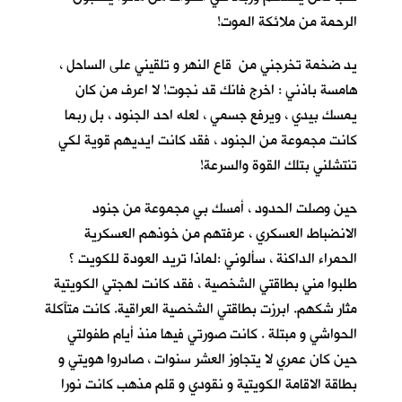
الرحمة من ملائكة الموت!
يد ضخمة تخرجني من قاع النهر و تلقيني على الساحل ،
هامسة باذني : اخرج فانك قد نجوت! لا اعرف من كان
يمسك بيدي ، ويرفع جسمي ، لعله احد الجنود ، بل ربما
كانت مجموعة من الجنود ، فقد كانت ايديهم قوية لكي
تنتشلني بتلك القوة والسرعة!
حين وصلت الحدود ، أمسك بي مجموعة من جنود
الانضباط العسكري ، عرفتهم من خوذهم العسكرية
الحمراء الداكنة ، سألوني :لماذا تريد العودة للكويت ؟
طلبوا مني بطاقتي الشخصية ، فقد كانت لهجتي الكويتية
مثار شكهم. ابرزت بطاقتي الشخصية العراقية. كانت متآكلة
الحواشي و مبتلة . كانت صورتي فيها منذ أيام طفولتي
حين كان عمري لا يتجاوز العشر سنوات ، صادروا هويتي و
بطاقة الاقامة الكويتية و نقودي و قلم مذهب كانت نورا