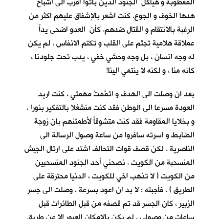
المعطوبة و هياكل الجنود الذين باتوا اقرب الى اشباح
هدها الخوف و الجوع. كنت اشعر بالإشفاق عليهم اكثر من
الرغبة بالانتقام و القتال ضدهم. كأن العدو اضحى يداً
عملاقة هلامية تجثم على القلب و تكتم الانفاس ، لم يكن
له وجه انسان ، بل وجه وحشي خفي ، يدب تحت جلودنا ،
كانه منا ، و لكنه لا ينتمي الينا!
بعد ان وصلت الى الهدف و اتَمَّمتُ مهمتي ، كنت اريد
العودة مسرعا الى الوطن فقد كنت منشغلا بالتفكير بنورا ،
و بخلايا المقاومة فقد كنت متشوقاً لأطمئنهم بان زوجة
الضابط و اسرته سافروا من ساعة وصول الرسالة الى
الناصرية . لكن قصف قوات التحالف اشتد على ارتال الجيش
المنسحبة من الكويت . نصحني أحد الجنود المنسحبين
من الكويت ( لا تذهب اخي للكويت ، الدنيا محترقة على
الطريق ) ، فأجبته : لا بد ان اعود بسرعة . وصلت الى جسر
الزبير ، كان الجسر قد تم قصفه من قبل الطائرات قبل
ساعات من وصولي . لم يكن بالإمكان العبور الا عن طريق