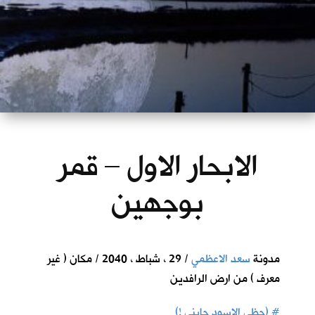
الابحار الاول – قمر
بوجهين
مدونة
سعد الاعظمي
/ 29 ، شباط ، 2040 / مكان ( غير
معرف ) من ارض الرافدين
#
(حظي الاسود جابني !)