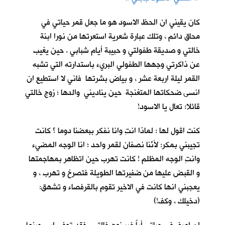
كان يقيني ان الحظ الاسود هو ما جعل قمر حياتي في
محاق دائم ، وتلك عبارة شعرية استعرتها من نورا ابنة
خالتي و صديقة طفولتي و حبيبة أيام شبابي . حين يغيب
عن ذاكرتي وجهها الطفولي البريء باستدارته التي تشبه
القمر ليلة اربعة عشر ، و بياض بشرتها فاني لا استطيع ان
انسى ضحكاتها المتغنجة حين يناديني والدها ؛ زوج خالتي
قائلا: تعال يا الاسود!
كنت اقول لها : لماذا انتِ وانا نفكر ببعضنا دوما ؟ كانت
تجيبني بمكر: لأنّنا نصفانِ لقمر واحد ؛ انا الوجه المضيء
وانتِ الوجه المظلم ! كانت تهرب حين اتظاهر بمهاجمتها
و القبض عليها من ضفيرتها الطويلة فتصرخ و تهرب ، و
يعجبني انها كانت في الاخير تقوم بالقرفصاء و تشهق:
(دخيلك ، وكف!)