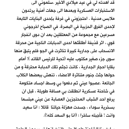
قد اهدته لي في عيد ميلادي الاخير .سلموني الى
الاستخبارات العسكرية وبعدها الى جهات أمنية يرتدون
ملابس مدنية . احتجزوني في غرفة بإحدى البنايات التابعة
لإحدى الفرق الحزبية في البصرة. في الصباح اخرجوني
مسرعين مع مجموعة من المعتقلين بعد ان دوى انفجار
قوي ، اثر قذيفة أطلقَتْها احدى الدبابات الناجية من محرقة
الانسحاب على جدارية كبيرة تناثرت في الجو فلم يتبقَ منها
سوى جزء صغير مكتوب عليه (تحية للرئيس القائد )! أمام
بقايا احجار الجدارية ، كانت تجثم تلك الدبابة محترقةً و من
حولها جثث جنودٍ متناثرة الاعضاء ، تنهش ببعضها الكلاب
الجائعة .عصبوا عيني ثم دفعوا بي وسط اجساد متكومة
في شاحنة عسكرية انطلقت بي مسافة طويلة ، قبل ان
يرفع احد الشباب المحتجزين العصابة عن عيني مبتسما
بسخرية سوداء ، جسدت مهزلة حياتنا قائلا : انا سعيد
وانت ! فأجبته ساخرا : (انا بو السعد كله!).