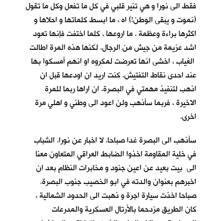
فقط الى نورا و هي تنير قلبي في كل ما تفعل وكل ما تقول
(نموت و يبقى الوطن!) اه ، ما ابسط كلماتها و احلاها و
اكثرها براءة وعظمة . ما اروعها ، كلما اختفت فإنها تعود
اشد عزيمة من جيش من الرجال. لكنها هذه المرة اطالت
الغياب ، اخشى انها تعرضت لمكروه او انهم أمسكوا بها
عند احدى نقاط التفتيش. كنت اريد ان اودعها قبل ان
اذهب لتنفيذ مهمتي في البصرة. ان اراها ربما للمرة
الاخيرة ، فربما سأذهب ولن اعود الى وطني و اهلي مرة
اخرى.
سأذهب الى البصرة غدا صباحا. لا اخبار عن نورا. الشباب
في خلية المقاومة اخذوا الضابط العراقي المتعاون معنا
الى بيت بعيد عن اعين جنود و مخابرات النظام بعد ان
اخبرهم بعنوان والدته في ابو الخصيب جنوب البصرة.
صباحا اخذت سيارة اجرة و ذهبت الى الحدود الشمالية ،
كان الطريق مزدحما بالأرتال العسكرية والمدرعات