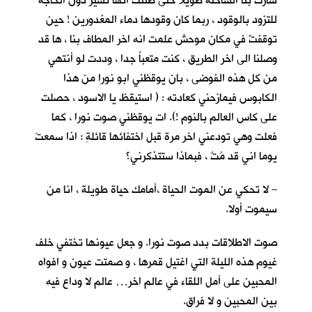
سارت بنا الشاحنة طويلا حتى ظننت انها تسير دون الحاجة
للتزود بالوقود ، ربما كان وقودها دماء المغدورين ! حين
توقفتْ في مكان موحش علمت انه اخر المطاف بنا ، ها قد
وصلنا الى اخر الطريق ، كنت متعباً جدا ، وددت لو أنتهي
من كل هذه الفوضى ، بان يوقظني ابو نورا من هذا
الكابوس فيمازحني كعادته : ( استيقظ يا الاسود ، حصلت
على كاس العالم بالنوم !). ات يوقظني صوت نورا ، كما
فعلت وهي تودعني اخر مرة قبل اختفائها قائلةِ : اذا سمعتَ
يوما اني قد مُتٌ ، فبماذا ستتذكرني؟
– لا تحكي عن الموت الحياة ،أمامك حياة طويلة ، انا من
سيموت أولا.
صوت الاطلاقات بدد صوت نورا. و جعل عيونها تختفي خلف
غيوم هذه الليلة التي اغتيل قمرها ، و صمتت عيون و افواه
المحبين على أمل اللقاء في عالم اخر… عالم لا وداع فيه
بين المحبين و لا فراق.