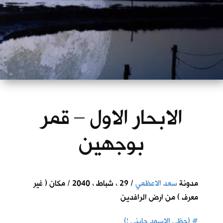
الابحار الاول – قمر
بوجهين
مدونة
سعد الاعظمي
/ 29 ، شباط ، 2040 / مكان ( غير
معرف ) من ارض الرافدين
#
(حظي الاسود جابني !)