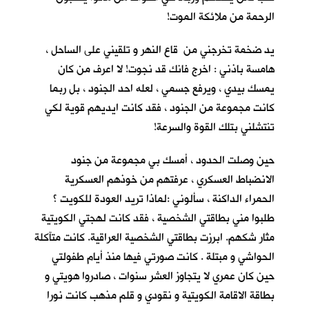
الرحمة من ملائكة الموت!
يد ضخمة تخرجني من قاع النهر و تلقيني على الساحل ،
هامسة باذني : اخرج فانك قد نجوت! لا اعرف من كان
يمسك بيدي ، ويرفع جسمي ، لعله احد الجنود ، بل ربما
كانت مجموعة من الجنود ، فقد كانت ايديهم قوية لكي
تنتشلني بتلك القوة والسرعة!
حين وصلت الحدود ، أمسك بي مجموعة من جنود
الانضباط العسكري ، عرفتهم من خوذهم العسكرية
الحمراء الداكنة ، سألوني :لماذا تريد العودة للكويت ؟
طلبوا مني بطاقتي الشخصية ، فقد كانت لهجتي الكويتية
مثار شكهم. ابرزت بطاقتي الشخصية العراقية. كانت متآكلة
الحواشي و مبتلة . كانت صورتي فيها منذ أيام طفولتي
حين كان عمري لا يتجاوز العشر سنوات ، صادروا هويتي و
بطاقة الاقامة الكويتية و نقودي و قلم مذهب كانت نورا