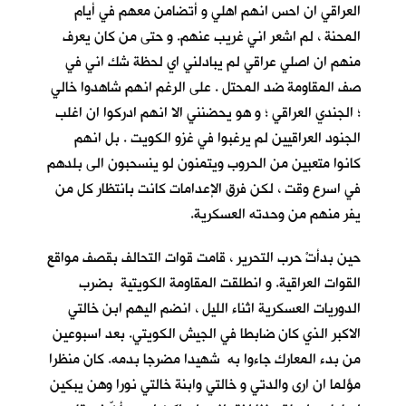
العراقي ان احس انهم اهلي و أتضامن معهم في أيام
المحنة ، لم اشعر اني غريب عنهم. و حتى من كان يعرف
منهم ان اصلي عراقي لم يبادلني اي لحظة شك اني في
صف المقاومة ضد المحتل . على الرغم انهم شاهدوا خالي
؛ الجندي العراقي ؛ و هو يحضنني الا انهم ادركوا ان اغلب
الجنود العراقيين لم يرغبوا في غزو الكويت . بل انهم
كانوا متعبين من الحروب ويتمنون لو ينسحبون الى بلدهم
في اسرع وقت ، لكن فرق الإعدامات كانت بانتظار كل من
يفر منهم من وحدته العسكرية.
حين بدأتْ حرب التحرير ، قامت قوات التحالف بقصف مواقع
القوات العراقية. و انطلقت المقاومة الكويتية بضرب
الدوريات العسكرية اثناء الليل ، انضم اليهم ابن خالتي
الاكبر الذي كان ضابطا في الجيش الكويتي. بعد اسبوعين
من بدء المعارك جاءوا به شهيدا مضرجا بدمه. كان منظرا
مؤلما ان ارى والدتي و خالتي وابنة خالتي نورا وهن يبكين