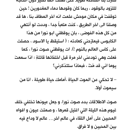
سارت بنا الشاحنة طويلا حتى ظننت انها تسير دون الحاجة
للتزود بالوقود ، ربما كان وقودها دماء المغدورين ! حين
توقفتْ في مكان موحش علمت انه اخر المطاف بنا ، ها قد
وصلنا الى اخر الطريق ، كنت متعباً جدا ، وددت لو أنتهي
من كل هذه الفوضى ، بان يوقظني ابو نورا من هذا
الكابوس فيمازحني كعادته : ( استيقظ يا الاسود ، حصلت
على كاس العالم بالنوم !). ات يوقظني صوت نورا ، كما
فعلت وهي تودعني اخر مرة قبل اختفائها قائلةِ : اذا سمعتَ
يوما اني قد مُتٌ ، فبماذا ستتذكرني؟
– لا تحكي عن الموت الحياة ،أمامك حياة طويلة ، انا من
سيموت أولا.
صوت الاطلاقات بدد صوت نورا. و جعل عيونها تختفي خلف
غيوم هذه الليلة التي اغتيل قمرها ، و صمتت عيون و افواه
المحبين على أمل اللقاء في عالم اخر… عالم لا وداع فيه
بين المحبين و لا فراق.