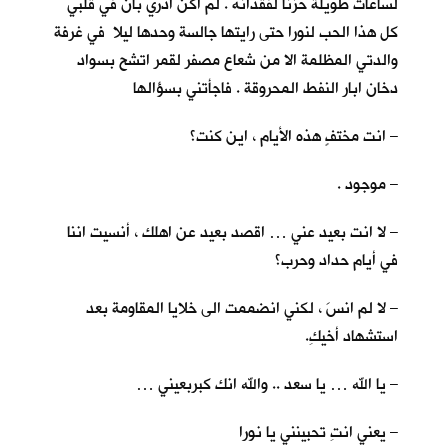
لساعات طويلة حزنا لفقدانه . لم اكن ادري بأنّ في قلبي
كل هذا الحب لنورا حتى رايتها جالسة وحدها ليلا في غرفة
والدتي المظلمة الا من شعاع مصفر لقمر اتشح بسواد
دخان ابار النفط المحروقة . فاجأتني بسؤالها
– انت مختفٍ هذه الأيام ، اين كنت؟
– موجود .
– لا انت بعيد عني … اقصد بعيد عن اهلك ، أنسيت اننا
في أيام حداد وحرب؟
– لا لم انسَ ، لكني انضممت الى خلايا المقاومة بعد
استشهاد أخيكِ.
– يا الله … يا سعد .. والله انك كبربعيني …
– يعني انتِ تحبينني يا نورا