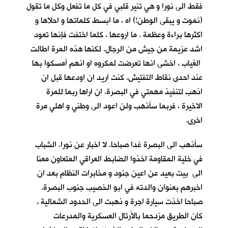
فقط الى نورا و هي تنير قلبي في كل ما تفعل وكل ما تقول
(نموت و يبقى الوطن!) اه ، ما ابسط كلماتها و احلاها و
اكثرها براءة وعظمة . ما اروعها ، كلما اختفت فإنها تعود
اشد عزيمة من جيش من الرجال. لكنها هذه المرة اطالت
الغياب ، اخشى انها تعرضت لمكروه او انهم أمسكوا بها
عند احدى نقاط التفتيش. كنت اريد ان اودعها قبل ان
اذهب لتنفيذ مهمتي في البصرة. ان اراها ربما للمرة
الاخيرة ، فربما سأذهب ولن اعود الى وطني و اهلي مرة
اخرى.
سأذهب الى البصرة غدا صباحا. لا اخبار عن نورا. الشباب
في خلية المقاومة اخذوا الضابط العراقي المتعاون معنا
الى بيت بعيد عن اعين جنود و مخابرات النظام بعد ان
اخبرهم بعنوان والدته في ابو الخصيب جنوب البصرة.
صباحا اخذت سيارة اجرة و ذهبت الى الحدود الشمالية ،
كان الطريق مزدحما بالأرتال العسكرية والمدرعات