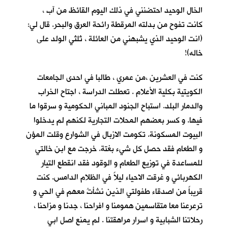
الخال الوحيد احتضنني في ذلك اليوم القائظ من آب ،
كانت تفوح من بدلته المرقطة رائحة العرق والبحر. قال لي:
(انت الوحيد الذي يشبهني من العائلة ، ثلثي الولد على
خاله)!
كنت في العشرين ،من عمري ، طالبا في احدى الجامعات
الكويتية بكلية الأعلام . تعطلت الدراسة ، اجتاح الخراب
والدمار البلد. استباح الجنود المباني الحكومية و سرقوا ما
فيها. و كسر بعضهم المحلات التجارية لكنهم لم يدخلوا
البيوت المسكونة. تكومت الازبال في الشوارع وقلت المؤن
و الطعام فقد حصل كل شيء بغتة. خرجت مع ابن خالتي
للمساعدة في توزيع الطعام و الوقود فقد انقطع التيار
الكهربائي و غرقت الاحياء ليلاً في الظلام الدامس. كنت
قريباً من اصدقاء طفولتي الذين نشأتُ معهم في الحي و
ترعرعنا معا متقاسمين همومنا و افراحنا ، جدنا و مزاحنا ،
رحلاتنا الشبابية و اسرار مراهقتنا . لم يمنع اصل ابي