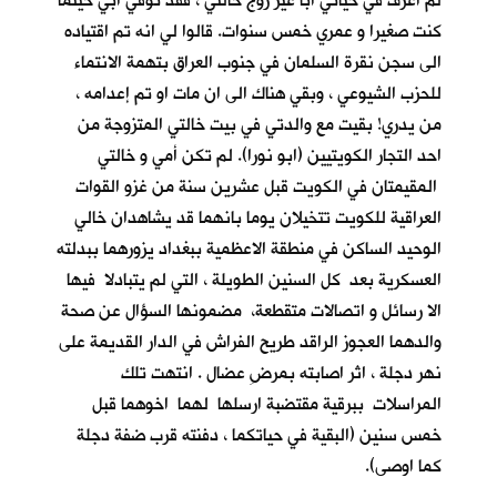
لم اعرف في حياتي أباً غير زوج خالتي ، فقد توفي ابي حينما
كنت صغيرا و عمري خمس سنوات. قالوا لي انه تم اقتياده
الى سجن نقرة السلمان في جنوب العراق بتهمة الانتماء
للحزب الشيوعي ، وبقي هناك الى ان مات او تم إعدامه ،
من يدري! بقيت مع والدتي في بيت خالتي المتزوجة من
احد التجار الكويتيين (ابو نورا). لم تكن أمي و خالتي
المقيمتان في الكويت قبل عشرين سنة من غزو القوات
العراقية للكويت تتخيلان يوما بانهما قد يشاهدان خالي
الوحيد الساكن في منطقة الاعظمية ببغداد يزورهما ببدلته
العسكرية بعد كل السنين الطويلة ، التي لم يتبادلا فيها
الا رسائل و اتصالات متقطعة، مضمونها السؤال عن صحة
والدهما العجوز الراقد طريح الفراش في الدار القديمة على
نهر دجلة ، اثر اصابته بمرضِ عضال . انتهت تلك
المراسلات ببرقية مقتضبة ارسلها لهما اخوهما قبل
خمس سنين (البقية في حياتكما ، دفنته قرب ضفة دجلة
كما اوصى).