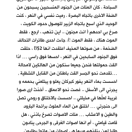
السباحة . كان المئات من الجنود المنسحبين يسبحون من
الضفة الاخرى باتجاه البصرة . رميت نفسي في النهر ، كنت
الوحيد الذي اسبح باتجاه الزبير للوصول حدود الكويت ،
صرخ بي احدهم ( انت مجنون .. اين تذهب ، ارجع ، فقط
الموت هناك ، فقط الموت !). جاءت احدى طائرات التحالف
الضخمة ، من صوتها المخيف اعتقدت انها B52 ، حلقت
فوق الجنود السابحين في النهر ، احسها فوق راسي … اذا
القت حمولتها فنحن جميعا سنكون من الهالكين لامحالة
…تقدمت نحو الجسر القت باطنان من القنابل التشظية ,
احسست بماء النهر يفور كبركان يعلو و يبتلعني بحممه و
يجرني الى الأسفل .. غصت نحو الاعماق .. أخذتُ ارى صورا
غريبة لعلَّها في مخيلتي .. احسست بالاختناق و روحي تصل
الى حنجرتي … اختنق من الماء الملوث برائحة البارود
والطين و الاعشاب … مئات الاصوات تصرخ باذني ، هل
قامت قيامتي ، أم انها اصوات الغرقى و الجرحى ينادون
طلبا لمن ينقذهم وربما هي اصوات من ماتوا يطلبون