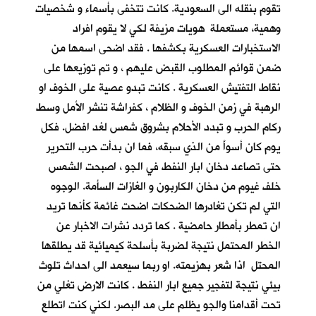
تقوم بنقله الى السعودية. كانت تتخفى بأسماء و شخصيات
وهمية، مستعملة هويات مزيفة لكي لا يقوم افراد
الاستخبارات العسكرية بكشفها . فقد اضحى اسمها من
ضمن قوائم المطلوب القبض عليهم ، و تم توزيعها على
نقاط التفتيش العسكرية . كانت تبدو عصية على الخوف او
الرهبة في زمن الخوف و الظلام ، كفراشة تنشر الأمل وسط
ركام الحرب و تبدد الأحلام بشروق شمس لغد افضل. فكل
يوم كان أسوأَ من الذي سبقه، فما ان بدأت حرب التحرير
حتى تصاعد دخان ابار النفط في الجو ، اصبحت الشمس
خلف غيوم من دخان الكاربون و الغازات السأمة. الوجوه
التي لم تكن تغادرها الضحكات اضحت غائمة كأنها تريد
ان تمطر بأمطار حامضية . كما تردد نشرات الاخبار عن
الخطر المحتمل نتيجة لضربة بأسلحة كيميائية قد يطلقها
المحتل اذا شعر بهزيمته. او ربما سيعمد الى احداث تلوث
بيئي نتيجة لتفجير جميع ابار النفط . كانت الارض تغلي من
تحت أقدامنا والجو يظلم على مد البصر. لكني كنت اتطلع