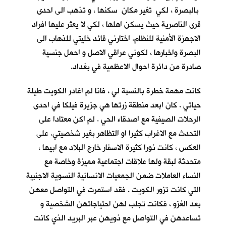
بالبصرة ، لكي تغير مكان سكنها ، و تذهب الى احدى
قرى الناصرية حيث يسكن اهلها ، لكي لا يعثر عليها افراد
الاجهزة الأمنية للنظام. اختارني قائد خليتي للذهاب الى
البصرة واخبارها ، لكوني عراقي الاصل و احمل جنسية
صادرة من دائرة احوال الاعظمية في بغداد.
كانت مهمة خطرة بالنسبة لي ، فانا لم اغادر الكويت طيلة
حياتي . كان ابعد منطقة زرتها هي جزيرة فيلكا في احدى
الرحلات الصيفية مع اصدقاء الحي . لم اكن معتادا على
التحدث مع الاغراب كثيرا او التظاهر بغير شخصيتي. على
العكس ، كانت نورا كثيرة الاسفار خارج البلاد مع ابيها ،
متحدثة لبقة ولها علاقات اجتماعية مميزة وخاصة مع
النساء العاملات ضمن الجمعيات الانسانية النسوية الاجنبية
التي كانت تزور الكويت . فقد استمرت في التواصل معهن
بعد الغزو ، فكانت تجلب لهن احتياجاتهن الشخصية و
تساعدهن في التواصل مع ذويهن عبر البريد الذي كانت