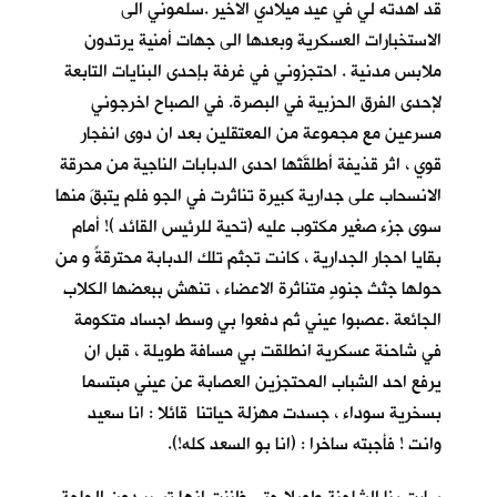
قد اهدته لي في عيد ميلادي الاخير .سلموني الى
الاستخبارات العسكرية وبعدها الى جهات أمنية يرتدون
ملابس مدنية . احتجزوني في غرفة بإحدى البنايات التابعة
لإحدى الفرق الحزبية في البصرة. في الصباح اخرجوني
مسرعين مع مجموعة من المعتقلين بعد ان دوى انفجار
قوي ، اثر قذيفة أطلقَتْها احدى الدبابات الناجية من محرقة
الانسحاب على جدارية كبيرة تناثرت في الجو فلم يتبقَ منها
سوى جزء صغير مكتوب عليه (تحية للرئيس القائد )! أمام
بقايا احجار الجدارية ، كانت تجثم تلك الدبابة محترقةً و من
حولها جثث جنودٍ متناثرة الاعضاء ، تنهش ببعضها الكلاب
الجائعة .عصبوا عيني ثم دفعوا بي وسط اجساد متكومة
في شاحنة عسكرية انطلقت بي مسافة طويلة ، قبل ان
يرفع احد الشباب المحتجزين العصابة عن عيني مبتسما
بسخرية سوداء ، جسدت مهزلة حياتنا قائلا : انا سعيد
وانت ! فأجبته ساخرا : (انا بو السعد كله!).