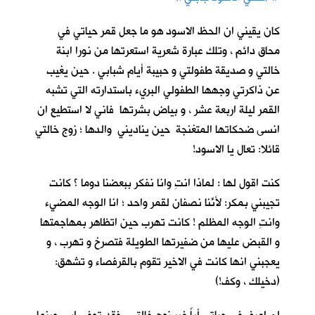
كان يقيني ان الحظ الاسود هو ما جعل قمر حياتي في
محاق دائم ، وتلك عبارة شعرية استعرتها من نورا ابنة
خالتي و صديقة طفولتي و حبيبة أيام شبابي . حين يغيب
عن ذاكرتي وجهها الطفولي البريء باستدارته التي تشبه
القمر ليلة اربعة عشر ، و بياض بشرتها فاني لا استطيع ان
انسى ضحكاتها المتغنجة حين يناديني والدها ؛ زوج خالتي
قائلا: تعال يا الاسود!
كنت اقول لها : لماذا انتِ وانا نفكر ببعضنا دوما ؟ كانت
تجيبني بمكر: لأنّنا نصفانِ لقمر واحد ؛ انا الوجه المضيء
وانتِ الوجه المظلم ! كانت تهرب حين اتظاهر بمهاجمتها
و القبض عليها من ضفيرتها الطويلة فتصرخ و تهرب ، و
يعجبني انها كانت في الاخير تقوم بالقرفصاء و تشهق:
(دخيلك ، وكف!)