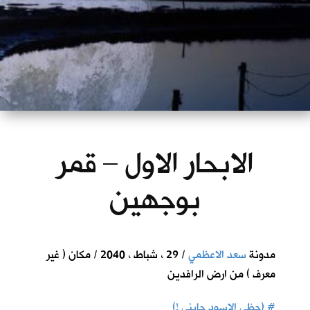
الابحار الاول – قمر
بوجهين
مدونة
سعد الاعظمي
/ 29 ، شباط ، 2040 / مكان ( غير
معرف ) من ارض الرافدين
#
(حظي الاسود جابني !)