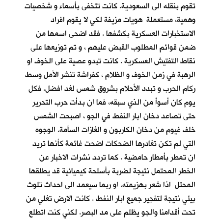
تقوم بنقله الى السعودية. كانت تتخفى بأسماء و شخصيات
وهمية، مستعملة هويات مزيفة لكي لا يقوم افراد
الاستخبارات العسكرية بكشفها . فقد اضحى اسمها من
ضمن قوائم المطلوب القبض عليهم ، و تم توزيعها على
نقاط التفتيش العسكرية . كانت تبدو عصية على الخوف او
الرهبة في زمن الخوف و الظلام ، كفراشة تنشر الأمل وسط
ركام الحرب و تبدد الأحلام بشروق شمس لغد افضل. فكل
يوم كان أسوأَ من الذي سبقه، فما ان بدأت حرب التحرير
حتى تصاعد دخان ابار النفط في الجو ، اصبحت الشمس
خلف غيوم من دخان الكاربون و الغازات السأمة. الوجوه
التي لم تكن تغادرها الضحكات اضحت غائمة كأنها تريد
ان تمطر بأمطار حامضية . كما تردد نشرات الاخبار عن
الخطر المحتمل نتيجة لضربة بأسلحة كيميائية قد يطلقها
المحتل اذا شعر بهزيمته. او ربما سيعمد الى احداث تلوث
بيئي نتيجة لتفجير جميع ابار النفط . كانت الارض تغلي من
تحت أقدامنا والجو يظلم على مد البصر. لكني كنت اتطلع