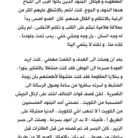
المعطوبة و هياكل الجنود الذين باتوا اقرب الى اشباح
هدها الخوف و الجوع. كنت اشعر بالإشفاق عليهم اكثر من
الرغبة بالانتقام و القتال ضدهم. كأن العدو اضحى يداً
عملاقة هلامية تجثم على القلب و تكتم الانفاس ، لم يكن
له وجه انسان ، بل وجه وحشي خفي ، يدب تحت جلودنا ،
كانه منا ، و لكنه لا ينتمي الينا!
بعد ان وصلت الى الهدف و اتَمَّمتُ مهمتي ، كنت اريد
العودة مسرعا الى الوطن فقد كنت منشغلا بالتفكير بنورا ،
و بخلايا المقاومة فقد كنت متشوقاً لأطمئنهم بان زوجة
الضابط و اسرته سافروا من ساعة وصول الرسالة الى
الناصرية . لكن قصف قوات التحالف اشتد على ارتال الجيش
المنسحبة من الكويت . نصحني أحد الجنود المنسحبين
من الكويت ( لا تذهب اخي للكويت ، الدنيا محترقة على
الطريق ) ، فأجبته : لا بد ان اعود بسرعة . وصلت الى جسر
الزبير ، كان الجسر قد تم قصفه من قبل الطائرات قبل
ساعات من وصولي . لم يكن بالإمكان العبور الا عن طريق