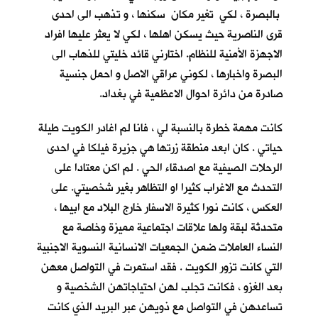
بالبصرة ، لكي تغير مكان سكنها ، و تذهب الى احدى
قرى الناصرية حيث يسكن اهلها ، لكي لا يعثر عليها افراد
الاجهزة الأمنية للنظام. اختارني قائد خليتي للذهاب الى
البصرة واخبارها ، لكوني عراقي الاصل و احمل جنسية
صادرة من دائرة احوال الاعظمية في بغداد.
كانت مهمة خطرة بالنسبة لي ، فانا لم اغادر الكويت طيلة
حياتي . كان ابعد منطقة زرتها هي جزيرة فيلكا في احدى
الرحلات الصيفية مع اصدقاء الحي . لم اكن معتادا على
التحدث مع الاغراب كثيرا او التظاهر بغير شخصيتي. على
العكس ، كانت نورا كثيرة الاسفار خارج البلاد مع ابيها ،
متحدثة لبقة ولها علاقات اجتماعية مميزة وخاصة مع
النساء العاملات ضمن الجمعيات الانسانية النسوية الاجنبية
التي كانت تزور الكويت . فقد استمرت في التواصل معهن
بعد الغزو ، فكانت تجلب لهن احتياجاتهن الشخصية و
تساعدهن في التواصل مع ذويهن عبر البريد الذي كانت