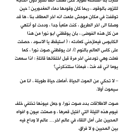
سارت بنا الشاحنة طويلا حتى ظننت انها تسير دون الحاجة
للتزود بالوقود ، ربما كان وقودها دماء المغدورين ! حين
توقفتْ في مكان موحش علمت انه اخر المطاف بنا ، ها قد
وصلنا الى اخر الطريق ، كنت متعباً جدا ، وددت لو أنتهي
من كل هذه الفوضى ، بان يوقظني ابو نورا من هذا
الكابوس فيمازحني كعادته : ( استيقظ يا الاسود ، حصلت
على كاس العالم بالنوم !). ات يوقظني صوت نورا ، كما
فعلت وهي تودعني اخر مرة قبل اختفائها قائلةِ : اذا سمعتَ
يوما اني قد مُتٌ ، فبماذا ستتذكرني؟
– لا تحكي عن الموت الحياة ،أمامك حياة طويلة ، انا من
سيموت أولا.
صوت الاطلاقات بدد صوت نورا. و جعل عيونها تختفي خلف
غيوم هذه الليلة التي اغتيل قمرها ، و صمتت عيون و افواه
المحبين على أمل اللقاء في عالم اخر… عالم لا وداع فيه
بين المحبين و لا فراق.