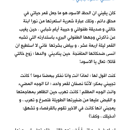
كان يقيني ان الحظ الاسود هو ما جعل قمر حياتي في
محاق دائم ، وتلك عبارة شعرية استعرتها من نورا ابنة
خالتي و صديقة طفولتي و حبيبة أيام شبابي . حين يغيب
عن ذاكرتي وجهها الطفولي البريء باستدارته التي تشبه
القمر ليلة اربعة عشر ، و بياض بشرتها فاني لا استطيع ان
انسى ضحكاتها المتغنجة حين يناديني والدها ؛ زوج خالتي
قائلا: تعال يا الاسود!
كنت اقول لها : لماذا انتِ وانا نفكر ببعضنا دوما ؟ كانت
تجيبني بمكر: لأنّنا نصفانِ لقمر واحد ؛ انا الوجه المضيء
وانتِ الوجه المظلم ! كانت تهرب حين اتظاهر بمهاجمتها
و القبض عليها من ضفيرتها الطويلة فتصرخ و تهرب ، و
يعجبني انها كانت في الاخير تقوم بالقرفصاء و تشهق:
(دخيلك ، وكف!)