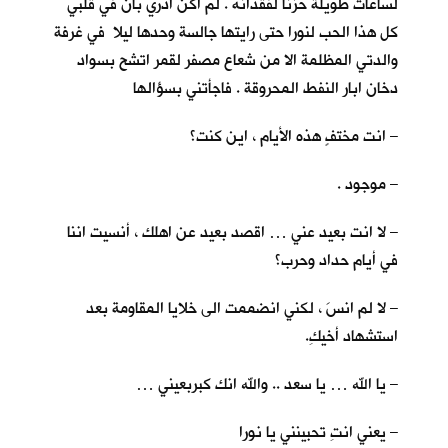
لساعات طويلة حزنا لفقدانه . لم اكن ادري بأنّ في قلبي
كل هذا الحب لنورا حتى رايتها جالسة وحدها ليلا في غرفة
والدتي المظلمة الا من شعاع مصفر لقمر اتشح بسواد
دخان ابار النفط المحروقة . فاجأتني بسؤالها
– انت مختفٍ هذه الأيام ، اين كنت؟
– موجود .
– لا انت بعيد عني … اقصد بعيد عن اهلك ، أنسيت اننا
في أيام حداد وحرب؟
– لا لم انسَ ، لكني انضممت الى خلايا المقاومة بعد
استشهاد أخيكِ.
– يا الله … يا سعد .. والله انك كبربعيني …
– يعني انتِ تحبينني يا نورا