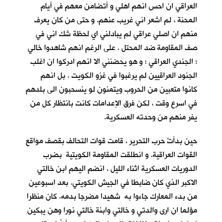
العراقي ان احس انهم اهلي و أتضامن معهم في أيام
المحنة ، لم اشعر اني غريب عنهم. و حتى من كان يعرف
منهم ان اصلي عراقي لم يبادلني اي لحظة شك اني في
صف المقاومة ضد المحتل . على الرغم انهم شاهدوا خالي
؛ الجندي العراقي ؛ و هو يحضنني الا انهم ادركوا ان اغلب
الجنود العراقيين لم يرغبوا في غزو الكويت . بل انهم
كانوا متعبين من الحروب ويتمنون لو ينسحبون الى بلدهم
في اسرع وقت ، لكن فرق الإعدامات كانت بانتظار كل من
يفر منهم من وحدته العسكرية.
حين بدأتْ حرب التحرير ، قامت قوات التحالف بقصف مواقع
القوات العراقية. و انطلقت المقاومة الكويتية بضرب
الدوريات العسكرية اثناء الليل ، انضم اليهم ابن خالتي
الاكبر الذي كان ضابطا في الجيش الكويتي. بعد اسبوعين
من بدء المعارك جاءوا به شهيدا مضرجا بدمه. كان منظرا
مؤلما ان ارى والدتي و خالتي وابنة خالتي نورا وهن يبكين