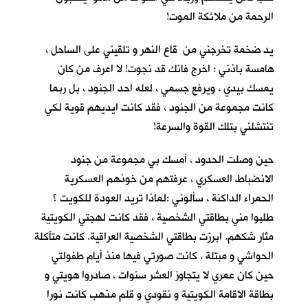
الرحمة من ملائكة الموت!
يد ضخمة تخرجني من قاع النهر و تلقيني على الساحل ،
هامسة باذني : اخرج فانك قد نجوت! لا اعرف من كان
يمسك بيدي ، ويرفع جسمي ، لعله احد الجنود ، بل ربما
كانت مجموعة من الجنود ، فقد كانت ايديهم قوية لكي
تنتشلني بتلك القوة والسرعة!
حين وصلت الحدود ، أمسك بي مجموعة من جنود
الانضباط العسكري ، عرفتهم من خوذهم العسكرية
الحمراء الداكنة ، سألوني :لماذا تريد العودة للكويت ؟
طلبوا مني بطاقتي الشخصية ، فقد كانت لهجتي الكويتية
مثار شكهم. ابرزت بطاقتي الشخصية العراقية. كانت متآكلة
الحواشي و مبتلة . كانت صورتي فيها منذ أيام طفولتي
حين كان عمري لا يتجاوز العشر سنوات ، صادروا هويتي و
بطاقة الاقامة الكويتية و نقودي و قلم مذهب كانت نورا