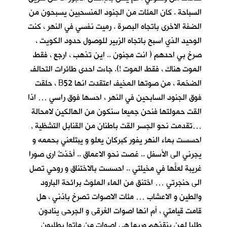
السباحة . كان المئات من الجنود المنسحبين يسبحون من
الضفة الاخرى باتجاه البصرة . رميت نفسي في النهر ، كنت
الوحيد الذي اسبح باتجاه الزبير للوصول حدود الكويت ،
صرخ بي احدهم ( انت مجنون .. اين تذهب ، ارجع ، فقط
الموت هناك ، فقط الموت !). جاءت احدى طائرات التحالف
الضخمة ، من صوتها المخيف اعتقدت انها B52 ، حلقت
فوق الجنود السابحين في النهر ، احسها فوق راسي … اذا
القت حمولتها فنحن جميعا سنكون من الهالكين لامحالة
…تقدمت نحو الجسر القت باطنان من القنابل التشظية ,
احسست بماء النهر يفور كبركان يعلو و يبتلعني بحممه و
يجرني الى الأسفل .. غصت نحو الاعماق .. أخذتُ ارى صورا
غريبة لعلَّها في مخيلتي .. احسست بالاختناق و روحي تصل
الى حنجرتي … اختنق من الماء الملوث برائحة البارود
والطين و الاعشاب … مئات الاصوات تصرخ باذني ، هل
قامت قيامتي ، أم انها اصوات الغرقى و الجرحى ينادون
طلبا لمن ينقذهم وربما هي اصوات من ماتوا يطلبون