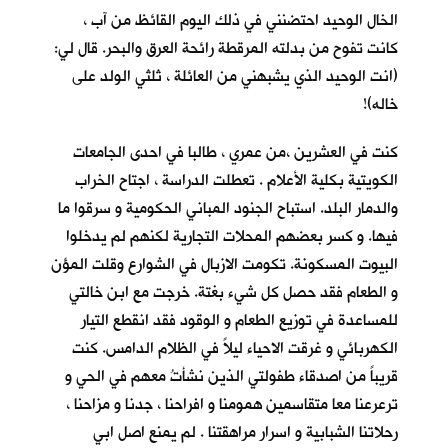
الخال الوحيد احتضنني في ذلك اليوم القائظ من آب ،
كانت تفوح من بدلته المرقطة رائحة العرق والبحر. قال لي:
(انت الوحيد الذي يشبهني من العائلة ، ثلثي الولد على
خاله)!
كنت في العشرين ،من عمري ، طالبا في احدى الجامعات
الكويتية بكلية الأعلام . تعطلت الدراسة ، اجتاح الخراب
والدمار البلد. استباح الجنود المباني الحكومية و سرقوا ما
فيها. و كسر بعضهم المحلات التجارية لكنهم لم يدخلوا
البيوت المسكونة. تكومت الازبال في الشوارع وقلت المؤن
و الطعام فقد حصل كل شيء بغتة. خرجت مع ابن خالتي
للمساعدة في توزيع الطعام و الوقود فقد انقطع التيار
الكهربائي و غرقت الاحياء ليلاً في الظلام الدامس. كنت
قريباً من اصدقاء طفولتي الذين نشأتُ معهم في الحي و
ترعرعنا معا متقاسمين همومنا و افراحنا ، جدنا و مزاحنا ،
رحلاتنا الشبابية و اسرار مراهقتنا . لم يمنع اصل ابي