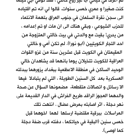
لم اعرف في حياتي أباً غير زوج خالتي ، فقد توفي ابي حينما
كنت صغيرا و عمري خمس سنوات. قالوا لي انه تم اقتياده
الى سجن نقرة السلمان في جنوب العراق بتهمة الانتماء
للحزب الشيوعي ، وبقي هناك الى ان مات او تم إعدامه ،
من يدري! بقيت مع والدتي في بيت خالتي المتزوجة من
احد التجار الكويتيين (ابو نورا). لم تكن أمي و خالتي
المقيمتان في الكويت قبل عشرين سنة من غزو القوات
العراقية للكويت تتخيلان يوما بانهما قد يشاهدان خالي
الوحيد الساكن في منطقة الاعظمية ببغداد يزورهما ببدلته
العسكرية بعد كل السنين الطويلة ، التي لم يتبادلا فيها
الا رسائل و اتصالات متقطعة، مضمونها السؤال عن صحة
والدهما العجوز الراقد طريح الفراش في الدار القديمة على
نهر دجلة ، اثر اصابته بمرضِ عضال . انتهت تلك
المراسلات ببرقية مقتضبة ارسلها لهما اخوهما قبل
خمس سنين (البقية في حياتكما ، دفنته قرب ضفة دجلة
كما اوصى).