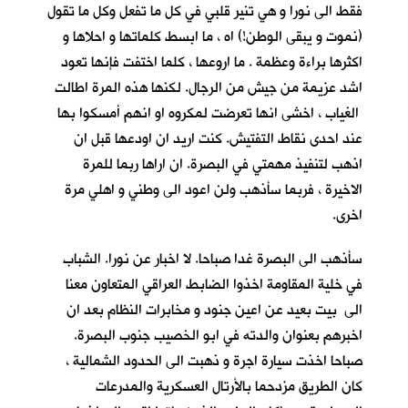
فقط الى نورا و هي تنير قلبي في كل ما تفعل وكل ما تقول
(نموت و يبقى الوطن!) اه ، ما ابسط كلماتها و احلاها و
اكثرها براءة وعظمة . ما اروعها ، كلما اختفت فإنها تعود
اشد عزيمة من جيش من الرجال. لكنها هذه المرة اطالت
الغياب ، اخشى انها تعرضت لمكروه او انهم أمسكوا بها
عند احدى نقاط التفتيش. كنت اريد ان اودعها قبل ان
اذهب لتنفيذ مهمتي في البصرة. ان اراها ربما للمرة
الاخيرة ، فربما سأذهب ولن اعود الى وطني و اهلي مرة
اخرى.
سأذهب الى البصرة غدا صباحا. لا اخبار عن نورا. الشباب
في خلية المقاومة اخذوا الضابط العراقي المتعاون معنا
الى بيت بعيد عن اعين جنود و مخابرات النظام بعد ان
اخبرهم بعنوان والدته في ابو الخصيب جنوب البصرة.
صباحا اخذت سيارة اجرة و ذهبت الى الحدود الشمالية ،
كان الطريق مزدحما بالأرتال العسكرية والمدرعات