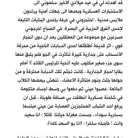
قد اهدته لي في عيد ميلادي الاخير .سلموني الى
الاستخبارات العسكرية وبعدها الى جهات أمنية يرتدون
ملابس مدنية . احتجزوني في غرفة بإحدى البنايات التابعة
لإحدى الفرق الحزبية في البصرة. في الصباح اخرجوني
مسرعين مع مجموعة من المعتقلين بعد ان دوى انفجار
قوي ، اثر قذيفة أطلقَتْها احدى الدبابات الناجية من محرقة
الانسحاب على جدارية كبيرة تناثرت في الجو فلم يتبقَ منها
سوى جزء صغير مكتوب عليه (تحية للرئيس القائد )! أمام
بقايا احجار الجدارية ، كانت تجثم تلك الدبابة محترقةً و من
حولها جثث جنودٍ متناثرة الاعضاء ، تنهش ببعضها الكلاب
الجائعة .عصبوا عيني ثم دفعوا بي وسط اجساد متكومة
في شاحنة عسكرية انطلقت بي مسافة طويلة ، قبل ان
يرفع احد الشباب المحتجزين العصابة عن عيني مبتسما
بسخرية سوداء ، جسدت مهزلة حياتنا قائلا : انا سعيد
وانت ! فأجبته ساخرا : (انا بو السعد كله!).