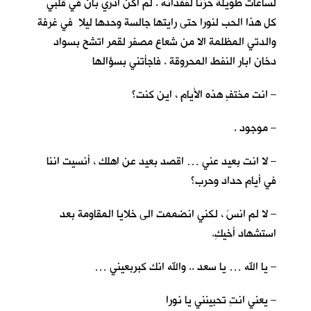
لساعات طويلة حزنا لفقدانه . لم اكن ادري بأنّ في قلبي
كل هذا الحب لنورا حتى رايتها جالسة وحدها ليلا في غرفة
والدتي المظلمة الا من شعاع مصفر لقمر اتشح بسواد
دخان ابار النفط المحروقة . فاجأتني بسؤالها
– انت مختفٍ هذه الأيام ، اين كنت؟
– موجود .
– لا انت بعيد عني … اقصد بعيد عن اهلك ، أنسيت اننا
في أيام حداد وحرب؟
– لا لم انسَ ، لكني انضممت الى خلايا المقاومة بعد
استشهاد أخيكِ.
– يا الله … يا سعد .. والله انك كبربعيني …
– يعني انتِ تحبينني يا نورا