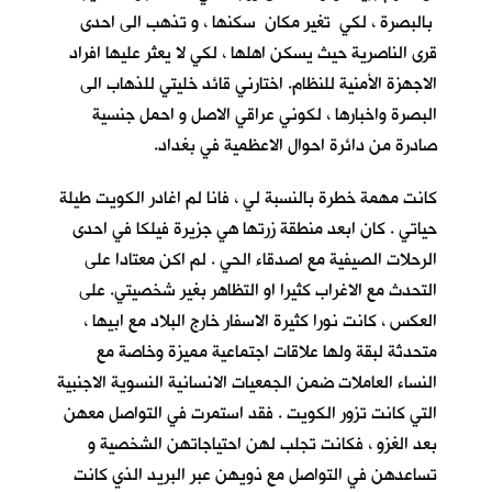
بالبصرة ، لكي تغير مكان سكنها ، و تذهب الى احدى
قرى الناصرية حيث يسكن اهلها ، لكي لا يعثر عليها افراد
الاجهزة الأمنية للنظام. اختارني قائد خليتي للذهاب الى
البصرة واخبارها ، لكوني عراقي الاصل و احمل جنسية
صادرة من دائرة احوال الاعظمية في بغداد.
كانت مهمة خطرة بالنسبة لي ، فانا لم اغادر الكويت طيلة
حياتي . كان ابعد منطقة زرتها هي جزيرة فيلكا في احدى
الرحلات الصيفية مع اصدقاء الحي . لم اكن معتادا على
التحدث مع الاغراب كثيرا او التظاهر بغير شخصيتي. على
العكس ، كانت نورا كثيرة الاسفار خارج البلاد مع ابيها ،
متحدثة لبقة ولها علاقات اجتماعية مميزة وخاصة مع
النساء العاملات ضمن الجمعيات الانسانية النسوية الاجنبية
التي كانت تزور الكويت . فقد استمرت في التواصل معهن
بعد الغزو ، فكانت تجلب لهن احتياجاتهن الشخصية و
تساعدهن في التواصل مع ذويهن عبر البريد الذي كانت