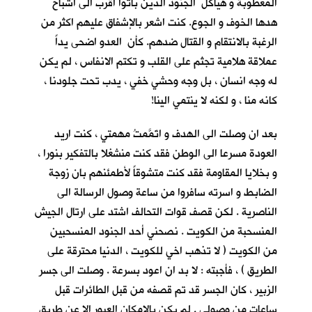
المعطوبة و هياكل الجنود الذين باتوا اقرب الى اشباح
هدها الخوف و الجوع. كنت اشعر بالإشفاق عليهم اكثر من
الرغبة بالانتقام و القتال ضدهم. كأن العدو اضحى يداً
عملاقة هلامية تجثم على القلب و تكتم الانفاس ، لم يكن
له وجه انسان ، بل وجه وحشي خفي ، يدب تحت جلودنا ،
كانه منا ، و لكنه لا ينتمي الينا!
بعد ان وصلت الى الهدف و اتَمَّمتُ مهمتي ، كنت اريد
العودة مسرعا الى الوطن فقد كنت منشغلا بالتفكير بنورا ،
و بخلايا المقاومة فقد كنت متشوقاً لأطمئنهم بان زوجة
الضابط و اسرته سافروا من ساعة وصول الرسالة الى
الناصرية . لكن قصف قوات التحالف اشتد على ارتال الجيش
المنسحبة من الكويت . نصحني أحد الجنود المنسحبين
من الكويت ( لا تذهب اخي للكويت ، الدنيا محترقة على
الطريق ) ، فأجبته : لا بد ان اعود بسرعة . وصلت الى جسر
الزبير ، كان الجسر قد تم قصفه من قبل الطائرات قبل
ساعات من وصولي . لم يكن بالإمكان العبور الا عن طريق