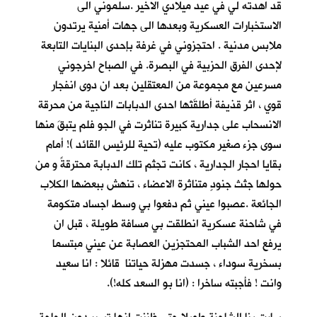
قد اهدته لي في عيد ميلادي الاخير .سلموني الى
الاستخبارات العسكرية وبعدها الى جهات أمنية يرتدون
ملابس مدنية . احتجزوني في غرفة بإحدى البنايات التابعة
لإحدى الفرق الحزبية في البصرة. في الصباح اخرجوني
مسرعين مع مجموعة من المعتقلين بعد ان دوى انفجار
قوي ، اثر قذيفة أطلقَتْها احدى الدبابات الناجية من محرقة
الانسحاب على جدارية كبيرة تناثرت في الجو فلم يتبقَ منها
سوى جزء صغير مكتوب عليه (تحية للرئيس القائد )! أمام
بقايا احجار الجدارية ، كانت تجثم تلك الدبابة محترقةً و من
حولها جثث جنودٍ متناثرة الاعضاء ، تنهش ببعضها الكلاب
الجائعة .عصبوا عيني ثم دفعوا بي وسط اجساد متكومة
في شاحنة عسكرية انطلقت بي مسافة طويلة ، قبل ان
يرفع احد الشباب المحتجزين العصابة عن عيني مبتسما
بسخرية سوداء ، جسدت مهزلة حياتنا قائلا : انا سعيد
وانت ! فأجبته ساخرا : (انا بو السعد كله!).