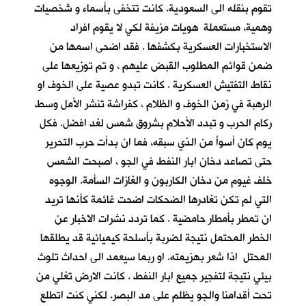
تقوم بنقله الى السعودية. كانت تتخفى بأسماء و شخصيات
وهمية، مستعملة هويات مزيفة لكي لا يقوم افراد
الاستخبارات العسكرية بكشفها . فقد اضحى اسمها من
ضمن قوائم المطلوب القبض عليهم ، و تم توزيعها على
نقاط التفتيش العسكرية . كانت تبدو عصية على الخوف او
الرهبة في زمن الخوف و الظلام ، كفراشة تنشر الأمل وسط
ركام الحرب و تبدد الأحلام بشروق شمس لغد افضل. فكل
يوم كان أسوأَ من الذي سبقه، فما ان بدأت حرب التحرير
حتى تصاعد دخان ابار النفط في الجو ، اصبحت الشمس
خلف غيوم من دخان الكاربون و الغازات السأمة. الوجوه
التي لم تكن تغادرها الضحكات اضحت غائمة كأنها تريد
ان تمطر بأمطار حامضية . كما تردد نشرات الاخبار عن
الخطر المحتمل نتيجة لضربة بأسلحة كيميائية قد يطلقها
المحتل اذا شعر بهزيمته. او ربما سيعمد الى احداث تلوث
بيئي نتيجة لتفجير جميع ابار النفط . كانت الارض تغلي من
تحت أقدامنا والجو يظلم على مد البصر. لكني كنت اتطلع