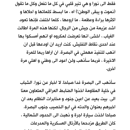
فقط الى نورا و هي تنير قلبي في كل ما تفعل وكل ما تقول
(نموت و يبقى الوطن!) اه ، ما ابسط كلماتها و احلاها و
اكثرها براءة وعظمة . ما اروعها ، كلما اختفت فإنها تعود
اشد عزيمة من جيش من الرجال. لكنها هذه المرة اطالت
الغياب ، اخشى انها تعرضت لمكروه او انهم أمسكوا بها
عند احدى نقاط التفتيش. كنت اريد ان اودعها قبل ان
اذهب لتنفيذ مهمتي في البصرة. ان اراها ربما للمرة
الاخيرة ، فربما سأذهب ولن اعود الى وطني و اهلي مرة
اخرى.
سأذهب الى البصرة غدا صباحا. لا اخبار عن نورا. الشباب
في خلية المقاومة اخذوا الضابط العراقي المتعاون معنا
الى بيت بعيد عن اعين جنود و مخابرات النظام بعد ان
اخبرهم بعنوان والدته في ابو الخصيب جنوب البصرة.
صباحا اخذت سيارة اجرة و ذهبت الى الحدود الشمالية ،
كان الطريق مزدحما بالأرتال العسكرية والمدرعات