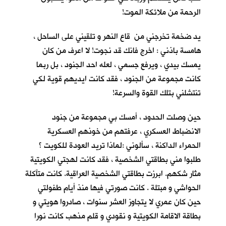
الرحمة من ملائكة الموت!
يد ضخمة تخرجني من قاع النهر و تلقيني على الساحل ،
هامسة باذني : اخرج فانك قد نجوت! لا اعرف من كان
يمسك بيدي ، ويرفع جسمي ، لعله احد الجنود ، بل ربما
كانت مجموعة من الجنود ، فقد كانت ايديهم قوية لكي
تنتشلني بتلك القوة والسرعة!
حين وصلت الحدود ، أمسك بي مجموعة من جنود
الانضباط العسكري ، عرفتهم من خوذهم العسكرية
الحمراء الداكنة ، سألوني :لماذا تريد العودة للكويت ؟
طلبوا مني بطاقتي الشخصية ، فقد كانت لهجتي الكويتية
مثار شكهم. ابرزت بطاقتي الشخصية العراقية. كانت متآكلة
الحواشي و مبتلة . كانت صورتي فيها منذ أيام طفولتي
حين كان عمري لا يتجاوز العشر سنوات ، صادروا هويتي و
بطاقة الاقامة الكويتية و نقودي و قلم مذهب كانت نورا