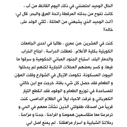
الخال الوحيد احتضنني في ذلك اليوم القائظ من آب ،
كانت تفوح من بدلته المرقطة رائحة العرق والبحر. قال لي:
(انت الوحيد الذي يشبهني من العائلة ، ثلثي الولد على
خاله)!
كنت في العشرين ،من عمري ، طالبا في احدى الجامعات
الكويتية بكلية الأعلام . تعطلت الدراسة ، اجتاح الخراب
والدمار البلد. استباح الجنود المباني الحكومية و سرقوا ما
فيها. و كسر بعضهم المحلات التجارية لكنهم لم يدخلوا
البيوت المسكونة. تكومت الازبال في الشوارع وقلت المؤن
و الطعام فقد حصل كل شيء بغتة. خرجت مع ابن خالتي
للمساعدة في توزيع الطعام و الوقود فقد انقطع التيار
الكهربائي و غرقت الاحياء ليلاً في الظلام الدامس. كنت
قريباً من اصدقاء طفولتي الذين نشأتُ معهم في الحي و
ترعرعنا معا متقاسمين همومنا و افراحنا ، جدنا و مزاحنا ،
رحلاتنا الشبابية و اسرار مراهقتنا . لم يمنع اصل ابي