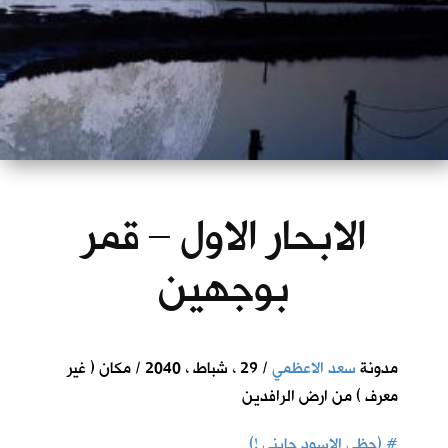
الابحار الاول – قمر
بوجهين
مدونة
سعد الاعظمي
/ 29 ، شباط ، 2040 / مكان ( غير
معرف ) من ارض الرافدين
#
(حظي الاسود جابني !)