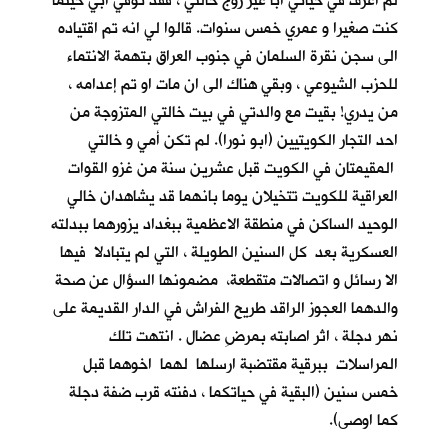
لم اعرف في حياتي أباً غير زوج خالتي ، فقد توفي ابي حينما
كنت صغيرا و عمري خمس سنوات. قالوا لي انه تم اقتياده
الى سجن نقرة السلمان في جنوب العراق بتهمة الانتماء
للحزب الشيوعي ، وبقي هناك الى ان مات او تم إعدامه ،
من يدري! بقيت مع والدتي في بيت خالتي المتزوجة من
احد التجار الكويتيين (ابو نورا). لم تكن أمي و خالتي
المقيمتان في الكويت قبل عشرين سنة من غزو القوات
العراقية للكويت تتخيلان يوما بانهما قد يشاهدان خالي
الوحيد الساكن في منطقة الاعظمية ببغداد يزورهما ببدلته
العسكرية بعد كل السنين الطويلة ، التي لم يتبادلا فيها
الا رسائل و اتصالات متقطعة، مضمونها السؤال عن صحة
والدهما العجوز الراقد طريح الفراش في الدار القديمة على
نهر دجلة ، اثر اصابته بمرضِ عضال . انتهت تلك
المراسلات ببرقية مقتضبة ارسلها لهما اخوهما قبل
خمس سنين (البقية في حياتكما ، دفنته قرب ضفة دجلة
كما اوصى).