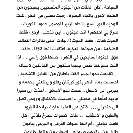
السباحة . كان المئات من الجنود المنسحبين يسبحون من
الضفة الاخرى باتجاه البصرة . رميت نفسي في النهر ، كنت
الوحيد الذي اسبح باتجاه الزبير للوصول حدود الكويت ،
صرخ بي احدهم ( انت مجنون .. اين تذهب ، ارجع ، فقط
الموت هناك ، فقط الموت !). جاءت احدى طائرات التحالف
الضخمة ، من صوتها المخيف اعتقدت انها B52 ، حلقت
فوق الجنود السابحين في النهر ، احسها فوق راسي … اذا
القت حمولتها فنحن جميعا سنكون من الهالكين لامحالة
…تقدمت نحو الجسر القت باطنان من القنابل التشظية ,
احسست بماء النهر يفور كبركان يعلو و يبتلعني بحممه و
يجرني الى الأسفل .. غصت نحو الاعماق .. أخذتُ ارى صورا
غريبة لعلَّها في مخيلتي .. احسست بالاختناق و روحي تصل
الى حنجرتي … اختنق من الماء الملوث برائحة البارود
والطين و الاعشاب … مئات الاصوات تصرخ باذني ، هل
قامت قيامتي ، أم انها اصوات الغرقى و الجرحى ينادون
طلبا لمن ينقذهم وربما هي اصوات من ماتوا يطلبون