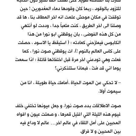
سارت بنا الشاحنة طويلا حتى ظننت انها تسير دون الحاجة
للتزود بالوقود ، ربما كان وقودها دماء المغدورين ! حين
توقفتْ في مكان موحش علمت انه اخر المطاف بنا ، ها قد
وصلنا الى اخر الطريق ، كنت متعباً جدا ، وددت لو أنتهي
من كل هذه الفوضى ، بان يوقظني ابو نورا من هذا
الكابوس فيمازحني كعادته : ( استيقظ يا الاسود ، حصلت
على كاس العالم بالنوم !). ات يوقظني صوت نورا ، كما
فعلت وهي تودعني اخر مرة قبل اختفائها قائلةِ : اذا سمعتَ
يوما اني قد مُتٌ ، فبماذا ستتذكرني؟
– لا تحكي عن الموت الحياة ،أمامك حياة طويلة ، انا من
سيموت أولا.
صوت الاطلاقات بدد صوت نورا. و جعل عيونها تختفي خلف
غيوم هذه الليلة التي اغتيل قمرها ، و صمتت عيون و افواه
المحبين على أمل اللقاء في عالم اخر… عالم لا وداع فيه
بين المحبين و لا فراق.