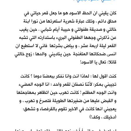
كان يقيني ان الحظ الاسود هو ما جعل قمر حياتي في
محاق دائم ، وتلك عبارة شعرية استعرتها من نورا ابنة
خالتي و صديقة طفولتي و حبيبة أيام شبابي . حين يغيب
عن ذاكرتي وجهها الطفولي البريء باستدارته التي تشبه
القمر ليلة اربعة عشر ، و بياض بشرتها فاني لا استطيع ان
انسى ضحكاتها المتغنجة حين يناديني والدها ؛ زوج خالتي
قائلا: تعال يا الاسود!
كنت اقول لها : لماذا انتِ وانا نفكر ببعضنا دوما ؟ كانت
تجيبني بمكر: لأنّنا نصفانِ لقمر واحد ؛ انا الوجه المضيء
وانتِ الوجه المظلم ! كانت تهرب حين اتظاهر بمهاجمتها
و القبض عليها من ضفيرتها الطويلة فتصرخ و تهرب ، و
يعجبني انها كانت في الاخير تقوم بالقرفصاء و تشهق:
(دخيلك ، وكف!)