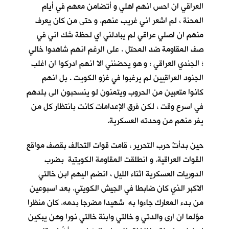
العراقي ان احس انهم اهلي و أتضامن معهم في أيام
المحنة ، لم اشعر اني غريب عنهم. و حتى من كان يعرف
منهم ان اصلي عراقي لم يبادلني اي لحظة شك اني في
صف المقاومة ضد المحتل . على الرغم انهم شاهدوا خالي
؛ الجندي العراقي ؛ و هو يحضنني الا انهم ادركوا ان اغلب
الجنود العراقيين لم يرغبوا في غزو الكويت . بل انهم
كانوا متعبين من الحروب ويتمنون لو ينسحبون الى بلدهم
في اسرع وقت ، لكن فرق الإعدامات كانت بانتظار كل من
يفر منهم من وحدته العسكرية.
حين بدأتْ حرب التحرير ، قامت قوات التحالف بقصف مواقع
القوات العراقية. و انطلقت المقاومة الكويتية بضرب
الدوريات العسكرية اثناء الليل ، انضم اليهم ابن خالتي
الاكبر الذي كان ضابطا في الجيش الكويتي. بعد اسبوعين
من بدء المعارك جاءوا به شهيدا مضرجا بدمه. كان منظرا
مؤلما ان ارى والدتي و خالتي وابنة خالتي نورا وهن يبكين