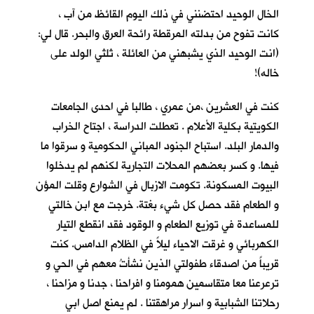
الخال الوحيد احتضنني في ذلك اليوم القائظ من آب ،
كانت تفوح من بدلته المرقطة رائحة العرق والبحر. قال لي:
(انت الوحيد الذي يشبهني من العائلة ، ثلثي الولد على
خاله)!
كنت في العشرين ،من عمري ، طالبا في احدى الجامعات
الكويتية بكلية الأعلام . تعطلت الدراسة ، اجتاح الخراب
والدمار البلد. استباح الجنود المباني الحكومية و سرقوا ما
فيها. و كسر بعضهم المحلات التجارية لكنهم لم يدخلوا
البيوت المسكونة. تكومت الازبال في الشوارع وقلت المؤن
و الطعام فقد حصل كل شيء بغتة. خرجت مع ابن خالتي
للمساعدة في توزيع الطعام و الوقود فقد انقطع التيار
الكهربائي و غرقت الاحياء ليلاً في الظلام الدامس. كنت
قريباً من اصدقاء طفولتي الذين نشأتُ معهم في الحي و
ترعرعنا معا متقاسمين همومنا و افراحنا ، جدنا و مزاحنا ،
رحلاتنا الشبابية و اسرار مراهقتنا . لم يمنع اصل ابي