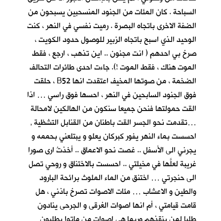
السباحة . كان المئات من الجنود المنسحبين يسبحون من
الضفة الاخرى باتجاه البصرة . رميت نفسي في النهر ، كنت
الوحيد الذي اسبح باتجاه الزبير للوصول حدود الكويت ،
صرخ بي احدهم ( انت مجنون .. اين تذهب ، ارجع ، فقط
الموت هناك ، فقط الموت !). جاءت احدى طائرات التحالف
الضخمة ، من صوتها المخيف اعتقدت انها B52 ، حلقت
فوق الجنود السابحين في النهر ، احسها فوق راسي … اذا
القت حمولتها فنحن جميعا سنكون من الهالكين لامحالة
…تقدمت نحو الجسر القت باطنان من القنابل التشظية ,
احسست بماء النهر يفور كبركان يعلو و يبتلعني بحممه و
يجرني الى الأسفل .. غصت نحو الاعماق .. أخذتُ ارى صورا
غريبة لعلَّها في مخيلتي .. احسست بالاختناق و روحي تصل
الى حنجرتي … اختنق من الماء الملوث برائحة البارود
والطين و الاعشاب … مئات الاصوات تصرخ باذني ، هل
قامت قيامتي ، أم انها اصوات الغرقى و الجرحى ينادون
طلبا لمن ينقذهم وربما هي اصوات من ماتوا يطلبون