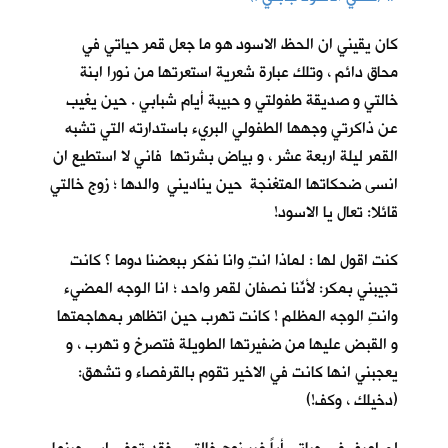
كان يقيني ان الحظ الاسود هو ما جعل قمر حياتي في
محاق دائم ، وتلك عبارة شعرية استعرتها من نورا ابنة
خالتي و صديقة طفولتي و حبيبة أيام شبابي . حين يغيب
عن ذاكرتي وجهها الطفولي البريء باستدارته التي تشبه
القمر ليلة اربعة عشر ، و بياض بشرتها فاني لا استطيع ان
انسى ضحكاتها المتغنجة حين يناديني والدها ؛ زوج خالتي
قائلا: تعال يا الاسود!
كنت اقول لها : لماذا انتِ وانا نفكر ببعضنا دوما ؟ كانت
تجيبني بمكر: لأنّنا نصفانِ لقمر واحد ؛ انا الوجه المضيء
وانتِ الوجه المظلم ! كانت تهرب حين اتظاهر بمهاجمتها
و القبض عليها من ضفيرتها الطويلة فتصرخ و تهرب ، و
يعجبني انها كانت في الاخير تقوم بالقرفصاء و تشهق:
(دخيلك ، وكف!)