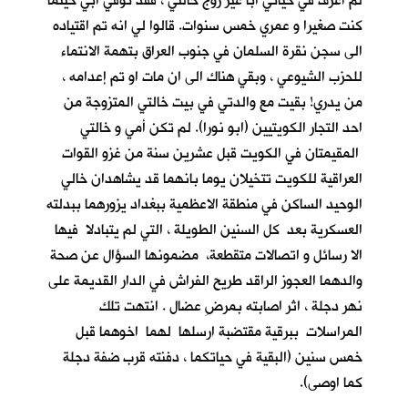
لم اعرف في حياتي أباً غير زوج خالتي ، فقد توفي ابي حينما
كنت صغيرا و عمري خمس سنوات. قالوا لي انه تم اقتياده
الى سجن نقرة السلمان في جنوب العراق بتهمة الانتماء
للحزب الشيوعي ، وبقي هناك الى ان مات او تم إعدامه ،
من يدري! بقيت مع والدتي في بيت خالتي المتزوجة من
احد التجار الكويتيين (ابو نورا). لم تكن أمي و خالتي
المقيمتان في الكويت قبل عشرين سنة من غزو القوات
العراقية للكويت تتخيلان يوما بانهما قد يشاهدان خالي
الوحيد الساكن في منطقة الاعظمية ببغداد يزورهما ببدلته
العسكرية بعد كل السنين الطويلة ، التي لم يتبادلا فيها
الا رسائل و اتصالات متقطعة، مضمونها السؤال عن صحة
والدهما العجوز الراقد طريح الفراش في الدار القديمة على
نهر دجلة ، اثر اصابته بمرضِ عضال . انتهت تلك
المراسلات ببرقية مقتضبة ارسلها لهما اخوهما قبل
خمس سنين (البقية في حياتكما ، دفنته قرب ضفة دجلة
كما اوصى).