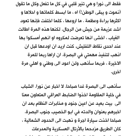
فقط الى نورا و هي تنير قلبي في كل ما تفعل وكل ما تقول
(نموت و يبقى الوطن!) اه ، ما ابسط كلماتها و احلاها و
اكثرها براءة وعظمة . ما اروعها ، كلما اختفت فإنها تعود
اشد عزيمة من جيش من الرجال. لكنها هذه المرة اطالت
الغياب ، اخشى انها تعرضت لمكروه او انهم أمسكوا بها
عند احدى نقاط التفتيش. كنت اريد ان اودعها قبل ان
اذهب لتنفيذ مهمتي في البصرة. ان اراها ربما للمرة
الاخيرة ، فربما سأذهب ولن اعود الى وطني و اهلي مرة
اخرى.
سأذهب الى البصرة غدا صباحا. لا اخبار عن نورا. الشباب
في خلية المقاومة اخذوا الضابط العراقي المتعاون معنا
الى بيت بعيد عن اعين جنود و مخابرات النظام بعد ان
اخبرهم بعنوان والدته في ابو الخصيب جنوب البصرة.
صباحا اخذت سيارة اجرة و ذهبت الى الحدود الشمالية ،
كان الطريق مزدحما بالأرتال العسكرية والمدرعات