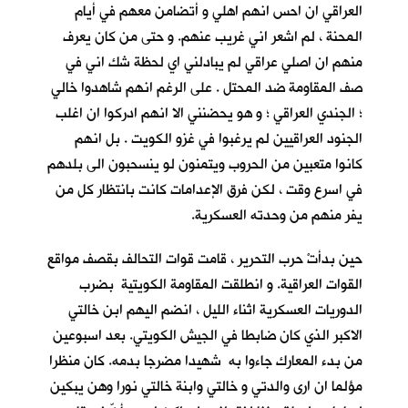
العراقي ان احس انهم اهلي و أتضامن معهم في أيام
المحنة ، لم اشعر اني غريب عنهم. و حتى من كان يعرف
منهم ان اصلي عراقي لم يبادلني اي لحظة شك اني في
صف المقاومة ضد المحتل . على الرغم انهم شاهدوا خالي
؛ الجندي العراقي ؛ و هو يحضنني الا انهم ادركوا ان اغلب
الجنود العراقيين لم يرغبوا في غزو الكويت . بل انهم
كانوا متعبين من الحروب ويتمنون لو ينسحبون الى بلدهم
في اسرع وقت ، لكن فرق الإعدامات كانت بانتظار كل من
يفر منهم من وحدته العسكرية.
حين بدأتْ حرب التحرير ، قامت قوات التحالف بقصف مواقع
القوات العراقية. و انطلقت المقاومة الكويتية بضرب
الدوريات العسكرية اثناء الليل ، انضم اليهم ابن خالتي
الاكبر الذي كان ضابطا في الجيش الكويتي. بعد اسبوعين
من بدء المعارك جاءوا به شهيدا مضرجا بدمه. كان منظرا
مؤلما ان ارى والدتي و خالتي وابنة خالتي نورا وهن يبكين