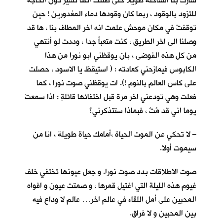
سارت بنا الشاحنة طويلا حتى ظننت انها تسير دون الحاجة
للتزود بالوقود ، ربما كان وقودها دماء المغدورين ! حين
توقفتْ في مكان موحش علمت انه اخر المطاف بنا ، ها قد
وصلنا الى اخر الطريق ، كنت متعباً جدا ، وددت لو أنتهي
من كل هذه الفوضى ، بان يوقظني ابو نورا من هذا
الكابوس فيمازحني كعادته : ( استيقظ يا الاسود ، حصلت
على كاس العالم بالنوم !). ات يوقظني صوت نورا ، كما
فعلت وهي تودعني اخر مرة قبل اختفائها قائلةِ : اذا سمعتَ
يوما اني قد مُتٌ ، فبماذا ستتذكرني؟
– لا تحكي عن الموت الحياة ،أمامك حياة طويلة ، انا من
سيموت أولا.
صوت الاطلاقات بدد صوت نورا. و جعل عيونها تختفي خلف
غيوم هذه الليلة التي اغتيل قمرها ، و صمتت عيون و افواه
المحبين على أمل اللقاء في عالم اخر… عالم لا وداع فيه
بين المحبين و لا فراق.