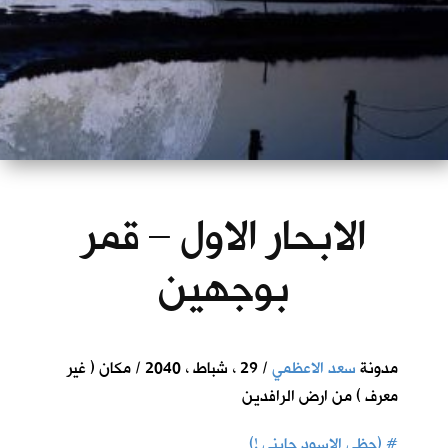
الابحار الاول – قمر
بوجهين
مدونة
سعد الاعظمي
/ 29 ، شباط ، 2040 / مكان ( غير
معرف ) من ارض الرافدين
#
(حظي الاسود جابني !)