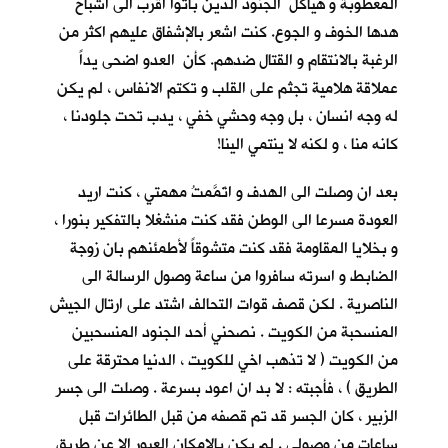
المعطوبة و هياكل الجنود الذين باتوا اقرب الى اشباح
هدها الخوف و الجوع. كنت اشعر بالإشفاق عليهم اكثر من
الرغبة بالانتقام و القتال ضدهم. كأن العدو اضحى يداً
عملاقة هلامية تجثم على القلب و تكتم الانفاس ، لم يكن
له وجه انسان ، بل وجه وحشي خفي ، يدب تحت جلودنا ،
كانه منا ، و لكنه لا ينتمي الينا!
بعد ان وصلت الى الهدف و اتَمَّمتُ مهمتي ، كنت اريد
العودة مسرعا الى الوطن فقد كنت منشغلا بالتفكير بنورا ،
و بخلايا المقاومة فقد كنت متشوقاً لأطمئنهم بان زوجة
الضابط و اسرته سافروا من ساعة وصول الرسالة الى
الناصرية . لكن قصف قوات التحالف اشتد على ارتال الجيش
المنسحبة من الكويت . نصحني أحد الجنود المنسحبين
من الكويت ( لا تذهب اخي للكويت ، الدنيا محترقة على
الطريق ) ، فأجبته : لا بد ان اعود بسرعة . وصلت الى جسر
الزبير ، كان الجسر قد تم قصفه من قبل الطائرات قبل
ساعات من وصولي . لم يكن بالإمكان العبور الا عن طريق