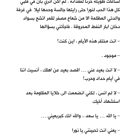
لساعات طويلة حزنا لفقدانه . لم اكن ادري بأنّ في قلبي
كل هذا الحب لنورا حتى رايتها جالسة وحدها ليلا في غرفة
والدتي المظلمة الا من شعاع مصفر لقمر اتشح بسواد
دخان ابار النفط المحروقة . فاجأتني بسؤالها
– انت مختفٍ هذه الأيام ، اين كنت؟
– موجود .
– لا انت بعيد عني … اقصد بعيد عن اهلك ، أنسيت اننا
في أيام حداد وحرب؟
– لا لم انسَ ، لكني انضممت الى خلايا المقاومة بعد
استشهاد أخيكِ.
– يا الله … يا سعد .. والله انك كبربعيني …
– يعني انتِ تحبينني يا نورا