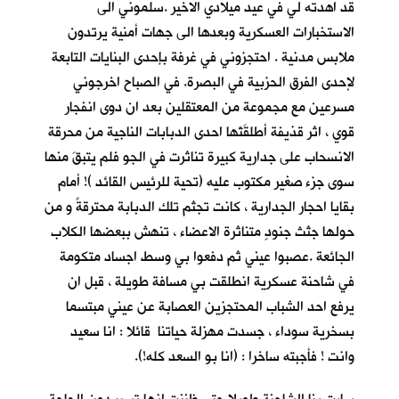
قد اهدته لي في عيد ميلادي الاخير .سلموني الى
الاستخبارات العسكرية وبعدها الى جهات أمنية يرتدون
ملابس مدنية . احتجزوني في غرفة بإحدى البنايات التابعة
لإحدى الفرق الحزبية في البصرة. في الصباح اخرجوني
مسرعين مع مجموعة من المعتقلين بعد ان دوى انفجار
قوي ، اثر قذيفة أطلقَتْها احدى الدبابات الناجية من محرقة
الانسحاب على جدارية كبيرة تناثرت في الجو فلم يتبقَ منها
سوى جزء صغير مكتوب عليه (تحية للرئيس القائد )! أمام
بقايا احجار الجدارية ، كانت تجثم تلك الدبابة محترقةً و من
حولها جثث جنودٍ متناثرة الاعضاء ، تنهش ببعضها الكلاب
الجائعة .عصبوا عيني ثم دفعوا بي وسط اجساد متكومة
في شاحنة عسكرية انطلقت بي مسافة طويلة ، قبل ان
يرفع احد الشباب المحتجزين العصابة عن عيني مبتسما
بسخرية سوداء ، جسدت مهزلة حياتنا قائلا : انا سعيد
وانت ! فأجبته ساخرا : (انا بو السعد كله!).