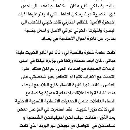
بالبصرة ، لكي تغير مكان سكنها ، و تذهب الى احدى
قرى الناصرية حيث يسكن اهلها ، لكي لا يعثر عليها افراد
الاجهزة الأمنية للنظام. اختارني قائد خليتي للذهاب الى
البصرة واخبارها ، لكوني عراقي الاصل و احمل جنسية
صادرة من دائرة احوال الاعظمية في بغداد.
كانت مهمة خطرة بالنسبة لي ، فانا لم اغادر الكويت طيلة
حياتي . كان ابعد منطقة زرتها هي جزيرة فيلكا في احدى
الرحلات الصيفية مع اصدقاء الحي . لم اكن معتادا على
التحدث مع الاغراب كثيرا او التظاهر بغير شخصيتي. على
العكس ، كانت نورا كثيرة الاسفار خارج البلاد مع ابيها ،
متحدثة لبقة ولها علاقات اجتماعية مميزة وخاصة مع
النساء العاملات ضمن الجمعيات الانسانية النسوية الاجنبية
التي كانت تزور الكويت . فقد استمرت في التواصل معهن
بعد الغزو ، فكانت تجلب لهن احتياجاتهن الشخصية و
تساعدهن في التواصل مع ذويهن عبر البريد الذي كانت