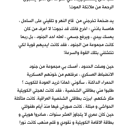
الرحمة من ملائكة الموت!
يد ضخمة تخرجني من قاع النهر و تلقيني على الساحل ،
هامسة باذني : اخرج فانك قد نجوت! لا اعرف من كان
يمسك بيدي ، ويرفع جسمي ، لعله احد الجنود ، بل ربما
كانت مجموعة من الجنود ، فقد كانت ايديهم قوية لكي
تنتشلني بتلك القوة والسرعة!
حين وصلت الحدود ، أمسك بي مجموعة من جنود
الانضباط العسكري ، عرفتهم من خوذهم العسكرية
الحمراء الداكنة ، سألوني :لماذا تريد العودة للكويت ؟
طلبوا مني بطاقتي الشخصية ، فقد كانت لهجتي الكويتية
مثار شكهم. ابرزت بطاقتي الشخصية العراقية. كانت متآكلة
الحواشي و مبتلة . كانت صورتي فيها منذ أيام طفولتي
حين كان عمري لا يتجاوز العشر سنوات ، صادروا هويتي و
بطاقة الاقامة الكويتية و نقودي و قلم مذهب كانت نورا