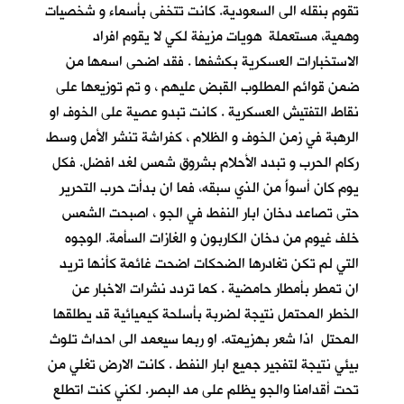
تقوم بنقله الى السعودية. كانت تتخفى بأسماء و شخصيات
وهمية، مستعملة هويات مزيفة لكي لا يقوم افراد
الاستخبارات العسكرية بكشفها . فقد اضحى اسمها من
ضمن قوائم المطلوب القبض عليهم ، و تم توزيعها على
نقاط التفتيش العسكرية . كانت تبدو عصية على الخوف او
الرهبة في زمن الخوف و الظلام ، كفراشة تنشر الأمل وسط
ركام الحرب و تبدد الأحلام بشروق شمس لغد افضل. فكل
يوم كان أسوأَ من الذي سبقه، فما ان بدأت حرب التحرير
حتى تصاعد دخان ابار النفط في الجو ، اصبحت الشمس
خلف غيوم من دخان الكاربون و الغازات السأمة. الوجوه
التي لم تكن تغادرها الضحكات اضحت غائمة كأنها تريد
ان تمطر بأمطار حامضية . كما تردد نشرات الاخبار عن
الخطر المحتمل نتيجة لضربة بأسلحة كيميائية قد يطلقها
المحتل اذا شعر بهزيمته. او ربما سيعمد الى احداث تلوث
بيئي نتيجة لتفجير جميع ابار النفط . كانت الارض تغلي من
تحت أقدامنا والجو يظلم على مد البصر. لكني كنت اتطلع