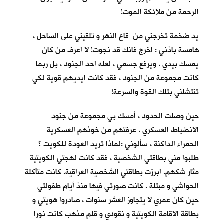
الرحمة من ملائكة الموت!
يد ضخمة تخرجني من قاع النهر و تلقيني على الساحل ،
هامسة باذني : اخرج فانك قد نجوت! لا اعرف من كان
يمسك بيدي ، ويرفع جسمي ، لعله احد الجنود ، بل ربما
كانت مجموعة من الجنود ، فقد كانت ايديهم قوية لكي
تنتشلني بتلك القوة والسرعة!
حين وصلت الحدود ، أمسك بي مجموعة من جنود
الانضباط العسكري ، عرفتهم من خوذهم العسكرية
الحمراء الداكنة ، سألوني :لماذا تريد العودة للكويت ؟
طلبوا مني بطاقتي الشخصية ، فقد كانت لهجتي الكويتية
مثار شكهم. ابرزت بطاقتي الشخصية العراقية. كانت متآكلة
الحواشي و مبتلة . كانت صورتي فيها منذ أيام طفولتي
حين كان عمري لا يتجاوز العشر سنوات ، صادروا هويتي و
بطاقة الاقامة الكويتية و نقودي و قلم مذهب كانت نورا