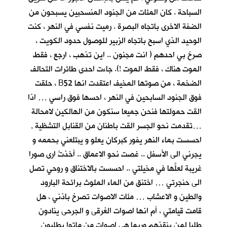
السباحة . كان المئات من الجنود المنسحبين يسبحون من
الضفة الاخرى باتجاه البصرة . رميت نفسي في النهر ، كنت
الوحيد الذي اسبح باتجاه الزبير للوصول حدود الكويت ،
صرخ بي احدهم ( انت مجنون .. اين تذهب ، ارجع ، فقط
الموت هناك ، فقط الموت !). جاءت احدى طائرات التحالف
الضخمة ، من صوتها المخيف اعتقدت انها B52 ، حلقت
فوق الجنود السابحين في النهر ، احسها فوق راسي … اذا
القت حمولتها فنحن جميعا سنكون من الهالكين لامحالة
…تقدمت نحو الجسر القت باطنان من القنابل التشظية ,
احسست بماء النهر يفور كبركان يعلو و يبتلعني بحممه و
يجرني الى الأسفل .. غصت نحو الاعماق .. أخذتُ ارى صورا
غريبة لعلَّها في مخيلتي .. احسست بالاختناق و روحي تصل
الى حنجرتي … اختنق من الماء الملوث برائحة البارود
والطين و الاعشاب … مئات الاصوات تصرخ باذني ، هل
قامت قيامتي ، أم انها اصوات الغرقى و الجرحى ينادون
طلبا لمن ينقذهم وربما هي اصوات من ماتوا يطلبون