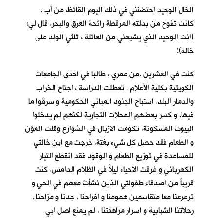
الخال الوحيد احتضنني في ذلك اليوم القائظ من آب ،
كانت تفوح من بدلته المرقطة رائحة العرق والبحر. قال لي:
(انت الوحيد الذي يشبهني من العائلة ، ثلثي الولد على
خاله)!
كنت في العشرين ،من عمري ، طالبا في احدى الجامعات
الكويتية بكلية الأعلام . تعطلت الدراسة ، اجتاح الخراب
والدمار البلد. استباح الجنود المباني الحكومية و سرقوا ما
فيها. و كسر بعضهم المحلات التجارية لكنهم لم يدخلوا
البيوت المسكونة. تكومت الازبال في الشوارع وقلت المؤن
و الطعام فقد حصل كل شيء بغتة. خرجت مع ابن خالتي
للمساعدة في توزيع الطعام و الوقود فقد انقطع التيار
الكهربائي و غرقت الاحياء ليلاً في الظلام الدامس. كنت
قريباً من اصدقاء طفولتي الذين نشأتُ معهم في الحي و
ترعرعنا معا متقاسمين همومنا و افراحنا ، جدنا و مزاحنا ،
رحلاتنا الشبابية و اسرار مراهقتنا . لم يمنع اصل ابي