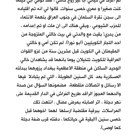
لم اعرف في حياتي أباً غير زوج خالتي ، فقد توفي ابي حينما
كنت صغيرا و عمري خمس سنوات. قالوا لي انه تم اقتياده
الى سجن نقرة السلمان في جنوب العراق بتهمة الانتماء
للحزب الشيوعي ، وبقي هناك الى ان مات او تم إعدامه ،
من يدري! بقيت مع والدتي في بيت خالتي المتزوجة من
احد التجار الكويتيين (ابو نورا). لم تكن أمي و خالتي
المقيمتان في الكويت قبل عشرين سنة من غزو القوات
العراقية للكويت تتخيلان يوما بانهما قد يشاهدان خالي
الوحيد الساكن في منطقة الاعظمية ببغداد يزورهما ببدلته
العسكرية بعد كل السنين الطويلة ، التي لم يتبادلا فيها
الا رسائل و اتصالات متقطعة، مضمونها السؤال عن صحة
والدهما العجوز الراقد طريح الفراش في الدار القديمة على
نهر دجلة ، اثر اصابته بمرضِ عضال . انتهت تلك
المراسلات ببرقية مقتضبة ارسلها لهما اخوهما قبل
خمس سنين (البقية في حياتكما ، دفنته قرب ضفة دجلة
كما اوصى).