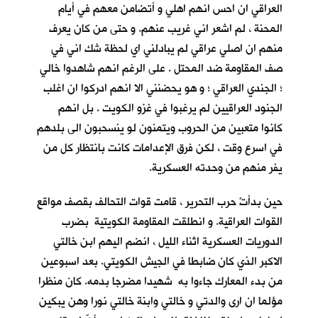
العراقي ان احس انهم اهلي و أتضامن معهم في أيام
المحنة ، لم اشعر اني غريب عنهم. و حتى من كان يعرف
منهم ان اصلي عراقي لم يبادلني اي لحظة شك اني في
صف المقاومة ضد المحتل . على الرغم انهم شاهدوا خالي
؛ الجندي العراقي ؛ و هو يحضنني الا انهم ادركوا ان اغلب
الجنود العراقيين لم يرغبوا في غزو الكويت . بل انهم
كانوا متعبين من الحروب ويتمنون لو ينسحبون الى بلدهم
في اسرع وقت ، لكن فرق الإعدامات كانت بانتظار كل من
يفر منهم من وحدته العسكرية.
حين بدأتْ حرب التحرير ، قامت قوات التحالف بقصف مواقع
القوات العراقية. و انطلقت المقاومة الكويتية بضرب
الدوريات العسكرية اثناء الليل ، انضم اليهم ابن خالتي
الاكبر الذي كان ضابطا في الجيش الكويتي. بعد اسبوعين
من بدء المعارك جاءوا به شهيدا مضرجا بدمه. كان منظرا
مؤلما ان ارى والدتي و خالتي وابنة خالتي نورا وهن يبكين