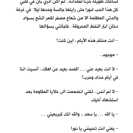
لساعات طويلة حزنا لفقدانه . لم اكن ادري بأنّ في قلبي
كل هذا الحب لنورا حتى رايتها جالسة وحدها ليلا في غرفة
والدتي المظلمة الا من شعاع مصفر لقمر اتشح بسواد
دخان ابار النفط المحروقة . فاجأتني بسؤالها
– انت مختفٍ هذه الأيام ، اين كنت؟
– موجود .
– لا انت بعيد عني … اقصد بعيد عن اهلك ، أنسيت اننا
في أيام حداد وحرب؟
– لا لم انسَ ، لكني انضممت الى خلايا المقاومة بعد
استشهاد أخيكِ.
– يا الله … يا سعد .. والله انك كبربعيني …
– يعني انتِ تحبينني يا نورا