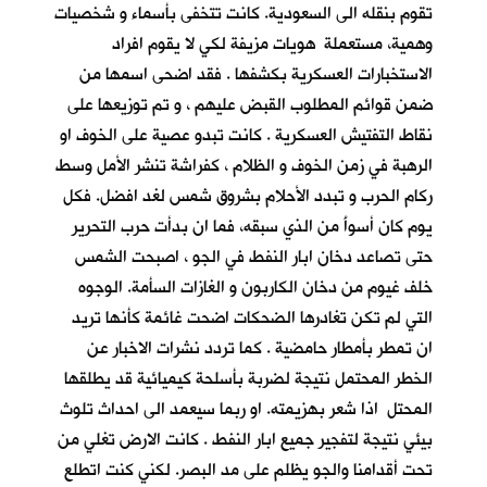
تقوم بنقله الى السعودية. كانت تتخفى بأسماء و شخصيات
وهمية، مستعملة هويات مزيفة لكي لا يقوم افراد
الاستخبارات العسكرية بكشفها . فقد اضحى اسمها من
ضمن قوائم المطلوب القبض عليهم ، و تم توزيعها على
نقاط التفتيش العسكرية . كانت تبدو عصية على الخوف او
الرهبة في زمن الخوف و الظلام ، كفراشة تنشر الأمل وسط
ركام الحرب و تبدد الأحلام بشروق شمس لغد افضل. فكل
يوم كان أسوأَ من الذي سبقه، فما ان بدأت حرب التحرير
حتى تصاعد دخان ابار النفط في الجو ، اصبحت الشمس
خلف غيوم من دخان الكاربون و الغازات السأمة. الوجوه
التي لم تكن تغادرها الضحكات اضحت غائمة كأنها تريد
ان تمطر بأمطار حامضية . كما تردد نشرات الاخبار عن
الخطر المحتمل نتيجة لضربة بأسلحة كيميائية قد يطلقها
المحتل اذا شعر بهزيمته. او ربما سيعمد الى احداث تلوث
بيئي نتيجة لتفجير جميع ابار النفط . كانت الارض تغلي من
تحت أقدامنا والجو يظلم على مد البصر. لكني كنت اتطلع