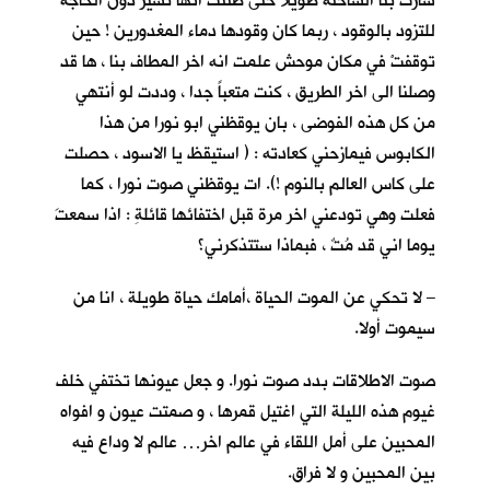
سارت بنا الشاحنة طويلا حتى ظننت انها تسير دون الحاجة
للتزود بالوقود ، ربما كان وقودها دماء المغدورين ! حين
توقفتْ في مكان موحش علمت انه اخر المطاف بنا ، ها قد
وصلنا الى اخر الطريق ، كنت متعباً جدا ، وددت لو أنتهي
من كل هذه الفوضى ، بان يوقظني ابو نورا من هذا
الكابوس فيمازحني كعادته : ( استيقظ يا الاسود ، حصلت
على كاس العالم بالنوم !). ات يوقظني صوت نورا ، كما
فعلت وهي تودعني اخر مرة قبل اختفائها قائلةِ : اذا سمعتَ
يوما اني قد مُتٌ ، فبماذا ستتذكرني؟
– لا تحكي عن الموت الحياة ،أمامك حياة طويلة ، انا من
سيموت أولا.
صوت الاطلاقات بدد صوت نورا. و جعل عيونها تختفي خلف
غيوم هذه الليلة التي اغتيل قمرها ، و صمتت عيون و افواه
المحبين على أمل اللقاء في عالم اخر… عالم لا وداع فيه
بين المحبين و لا فراق.