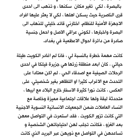
بالبصرة ، لكي تغير مكان سكنها ، و تذهب الى احدى
قرى الناصرية حيث يسكن اهلها ، لكي لا يعثر عليها افراد
الاجهزة الأمنية للنظام. اختارني قائد خليتي للذهاب الى
البصرة واخبارها ، لكوني عراقي الاصل و احمل جنسية
صادرة من دائرة احوال الاعظمية في بغداد.
كانت مهمة خطرة بالنسبة لي ، فانا لم اغادر الكويت طيلة
حياتي . كان ابعد منطقة زرتها هي جزيرة فيلكا في احدى
الرحلات الصيفية مع اصدقاء الحي . لم اكن معتادا على
التحدث مع الاغراب كثيرا او التظاهر بغير شخصيتي. على
العكس ، كانت نورا كثيرة الاسفار خارج البلاد مع ابيها ،
متحدثة لبقة ولها علاقات اجتماعية مميزة وخاصة مع
النساء العاملات ضمن الجمعيات الانسانية النسوية الاجنبية
التي كانت تزور الكويت . فقد استمرت في التواصل معهن
بعد الغزو ، فكانت تجلب لهن احتياجاتهن الشخصية و
تساعدهن في التواصل مع ذويهن عبر البريد الذي كانت