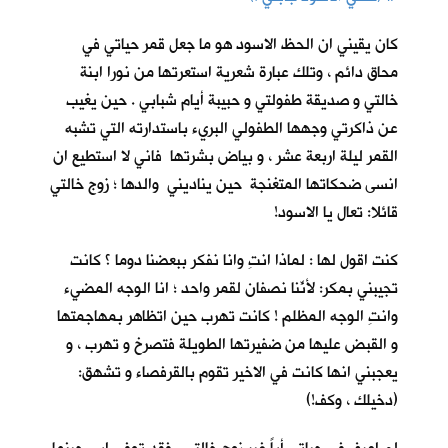
كان يقيني ان الحظ الاسود هو ما جعل قمر حياتي في
محاق دائم ، وتلك عبارة شعرية استعرتها من نورا ابنة
خالتي و صديقة طفولتي و حبيبة أيام شبابي . حين يغيب
عن ذاكرتي وجهها الطفولي البريء باستدارته التي تشبه
القمر ليلة اربعة عشر ، و بياض بشرتها فاني لا استطيع ان
انسى ضحكاتها المتغنجة حين يناديني والدها ؛ زوج خالتي
قائلا: تعال يا الاسود!
كنت اقول لها : لماذا انتِ وانا نفكر ببعضنا دوما ؟ كانت
تجيبني بمكر: لأنّنا نصفانِ لقمر واحد ؛ انا الوجه المضيء
وانتِ الوجه المظلم ! كانت تهرب حين اتظاهر بمهاجمتها
و القبض عليها من ضفيرتها الطويلة فتصرخ و تهرب ، و
يعجبني انها كانت في الاخير تقوم بالقرفصاء و تشهق:
(دخيلك ، وكف!)