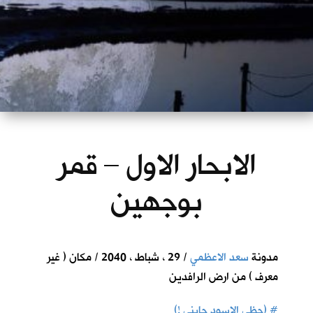
الابحار الاول – قمر
بوجهين
مدونة
سعد الاعظمي
/ 29 ، شباط ، 2040 / مكان ( غير
معرف ) من ارض الرافدين
#
(حظي الاسود جابني !)