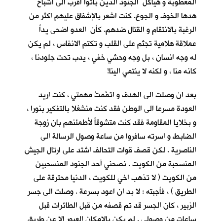
المعطوبة و هياكل الجنود الذين باتوا اقرب الى اشباح
هدها الخوف و الجوع. كنت اشعر بالإشفاق عليهم اكثر من
الرغبة بالانتقام و القتال ضدهم. كأن العدو اضحى يداً
عملاقة هلامية تجثم على القلب و تكتم الانفاس ، لم يكن
له وجه انسان ، بل وجه وحشي خفي ، يدب تحت جلودنا ،
كانه منا ، و لكنه لا ينتمي الينا!
بعد ان وصلت الى الهدف و اتَمَّمتُ مهمتي ، كنت اريد
العودة مسرعا الى الوطن فقد كنت منشغلا بالتفكير بنورا ،
و بخلايا المقاومة فقد كنت متشوقاً لأطمئنهم بان زوجة
الضابط و اسرته سافروا من ساعة وصول الرسالة الى
الناصرية . لكن قصف قوات التحالف اشتد على ارتال الجيش
المنسحبة من الكويت . نصحني أحد الجنود المنسحبين
من الكويت ( لا تذهب اخي للكويت ، الدنيا محترقة على
الطريق ) ، فأجبته : لا بد ان اعود بسرعة . وصلت الى جسر
الزبير ، كان الجسر قد تم قصفه من قبل الطائرات قبل
ساعات من وصولي . لم يكن بالإمكان العبور الا عن طريق