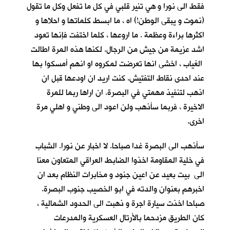
فقط الى نورا و هي تنير قلبي في كل ما تفعل وكل ما تقول
(نموت و يبقى الوطن!) اه ، ما ابسط كلماتها و احلاها و
اكثرها براءة وعظمة . ما اروعها ، كلما اختفت فإنها تعود
اشد عزيمة من جيش من الرجال. لكنها هذه المرة اطالت
الغياب ، اخشى انها تعرضت لمكروه او انهم أمسكوا بها
عند احدى نقاط التفتيش. كنت اريد ان اودعها قبل ان
اذهب لتنفيذ مهمتي في البصرة. ان اراها ربما للمرة
الاخيرة ، فربما سأذهب ولن اعود الى وطني و اهلي مرة
اخرى.
سأذهب الى البصرة غدا صباحا. لا اخبار عن نورا. الشباب
في خلية المقاومة اخذوا الضابط العراقي المتعاون معنا
الى بيت بعيد عن اعين جنود و مخابرات النظام بعد ان
اخبرهم بعنوان والدته في ابو الخصيب جنوب البصرة.
صباحا اخذت سيارة اجرة و ذهبت الى الحدود الشمالية ،
كان الطريق مزدحما بالأرتال العسكرية والمدرعات