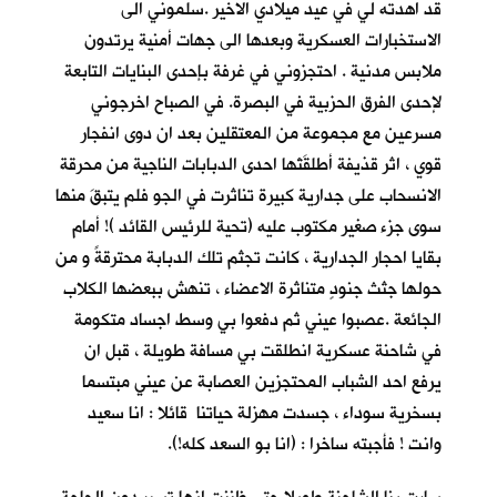
قد اهدته لي في عيد ميلادي الاخير .سلموني الى
الاستخبارات العسكرية وبعدها الى جهات أمنية يرتدون
ملابس مدنية . احتجزوني في غرفة بإحدى البنايات التابعة
لإحدى الفرق الحزبية في البصرة. في الصباح اخرجوني
مسرعين مع مجموعة من المعتقلين بعد ان دوى انفجار
قوي ، اثر قذيفة أطلقَتْها احدى الدبابات الناجية من محرقة
الانسحاب على جدارية كبيرة تناثرت في الجو فلم يتبقَ منها
سوى جزء صغير مكتوب عليه (تحية للرئيس القائد )! أمام
بقايا احجار الجدارية ، كانت تجثم تلك الدبابة محترقةً و من
حولها جثث جنودٍ متناثرة الاعضاء ، تنهش ببعضها الكلاب
الجائعة .عصبوا عيني ثم دفعوا بي وسط اجساد متكومة
في شاحنة عسكرية انطلقت بي مسافة طويلة ، قبل ان
يرفع احد الشباب المحتجزين العصابة عن عيني مبتسما
بسخرية سوداء ، جسدت مهزلة حياتنا قائلا : انا سعيد
وانت ! فأجبته ساخرا : (انا بو السعد كله!).