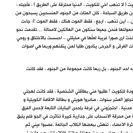
 لا تذهب اخي للكويت ، الدنيا محترقة على الطريق ) ، فأجبته :
 عن طريق السباحة . كان المئات من الجنود المنسحبين يسبحون من
 .. اين تذهب ، ارجع ، فقط الموت هناك ، فقط الموت !). جاءت
ر ، احسها فوق راسي … اذا القت حمولتها فنحن جميعا سنكون من الهالكين لامحالة …تقدمت نحو
تُ ارى صورا غريبة لعلَّها في مخيلتي .. احسست بالاختناق و روحي
ات الغرقى و الجرحى ينادون طلبا لمن ينقذهم وربما هي اصوات
 احد الجنود ، بل ربما كانت مجموعة من الجنود ، فقد كانت
ودة للكويت ؟ طلبوا مني بطاقتي الشخصية ، فقد كانت لهجتي
اوز العشر سنوات ، صادروا هويتي و بطاقة الاقامة الكويتية و
نية . احتجزوني في غرفة بإحدى البنايات التابعة لإحدى الفرق
 من محرقة الانسحاب على جدارية كبيرة تناثرت في الجو فلم يتبقَ
اثرة الاعضاء ، تنهش ببعضها الكلاب الجائعة .عصبوا عيني ثم
ية سوداء ، جسدت مهزلة حياتنا قائلا : انا سعيد وانت !