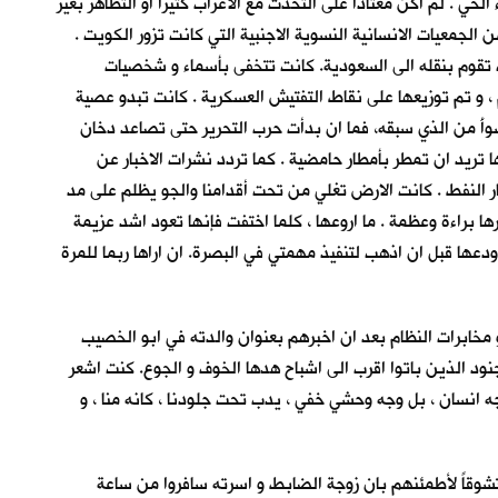
حي . لم اكن معتادا على التحدث مع الاغراب كثيرا او التظاهر بغير
 الجمعيات الانسانية النسوية الاجنبية التي كانت تزور الكويت .
تقوم بنقله الى السعودية. كانت تتخفى بأسماء و شخصيات
و تم توزيعها على نقاط التفتيش العسكرية . كانت تبدو عصية
وأَ من الذي سبقه، فما ان بدأت حرب التحرير حتى تصاعد دخان
تريد ان تمطر بأمطار حامضية . كما تردد نشرات الاخبار عن
ار النفط . كانت الارض تغلي من تحت أقدامنا والجو يظلم على مد
ها براءة وعظمة . ما اروعها ، كلما اختفت فإنها تعود اشد عزيمة
عها قبل ان اذهب لتنفيذ مهمتي في البصرة. ان اراها ربما للمرة
و مخابرات النظام بعد ان اخبرهم بعنوان والدته في ابو الخصيب
نود الذين باتوا اقرب الى اشباح هدها الخوف و الجوع. كنت اشعر
جه انسان ، بل وجه وحشي خفي ، يدب تحت جلودنا ، كانه منا ، و
متشوقاً لأطمئنهم بان زوجة الضابط و اسرته سافروا من ساعة