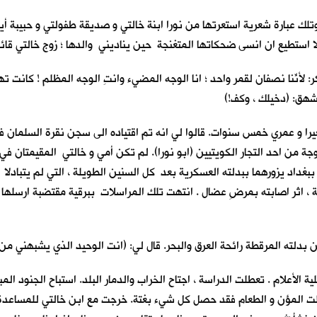
تلك عبارة شعرية استعرتها من نورا ابنة خالتي و صديقة طفولتي و حبيبة أ
ا استطيع ان انسى ضحكاتها المتغنجة حين يناديني والدها ؛ زوج خالتي قائلا:
مكر: لأنّنا نصفانِ لقمر واحد ؛ انا الوجه المضيء وانتِ الوجه المظلم ! كا
تشهق: (دخيلك ، وكف!)
غيرا و عمري خمس سنوات. قالوا لي انه تم اقتياده الى سجن نقرة السلمان ف
جة من احد التجار الكويتيين (ابو نورا). لم تكن أمي و خالتي المقيمتان ف
بغداد يزورهما ببدلته العسكرية بعد كل السنين الطويلة ، التي لم يتبادل
لة ، اثر اصابته بمرضِ عضال . انتهت تلك المراسلات ببرقية مقتضبة ارسله
دلته المرقطة رائحة العرق والبحر. قال لي: (انت الوحيد الذي يشبهني من ال
الأعلام . تعطلت الدراسة ، اجتاح الخراب والدمار البلد. استباح الجنود ال
لت المؤن و الطعام فقد حصل كل شيء بغتة. خرجت مع ابن خالتي للمساعدة في