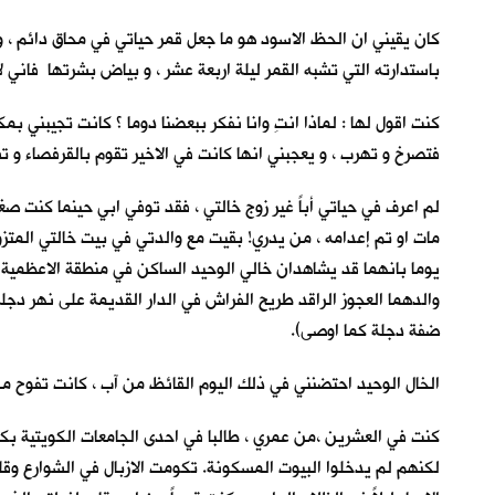
كان يقيني ان الحظ الاسود هو ما جعل قمر حياتي في محاق دائم ، و
باستدارته التي تشبه القمر ليلة اربعة عشر ، و بياض بشرتها فاني ل
كنت اقول لها : لماذا انتِ وانا نفكر ببعضنا دوما ؟ كانت تجيبني ب
فتصرخ و تهرب ، و يعجبني انها كانت في الاخير تقوم بالقرفصاء و 
لم اعرف في حياتي أباً غير زوج خالتي ، فقد توفي ابي حينما كنت ص
مات او تم إعدامه ، من يدري! بقيت مع والدتي في بيت خالتي المتزو
يوما بانهما قد يشاهدان خالي الوحيد الساكن في منطقة الاعظمية ب
والدهما العجوز الراقد طريح الفراش في الدار القديمة على نهر دج
ضفة دجلة كما اوصى).
الخال الوحيد احتضنني في ذلك اليوم القائظ من آب ، كانت تفوح من ب
كنت في العشرين ،من عمري ، طالبا في احدى الجامعات الكويتية بكلية 
لكنهم لم يدخلوا البيوت المسكونة. تكومت الازبال في الشوارع وق