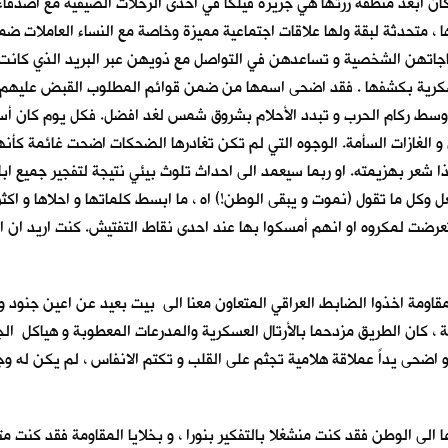
ان ابعد منطقة زرتها هي جزيرة فيلكا في احدى الرحلات الصيفية مع اصدقاء ال
ا ، متحدثة لبقة ولها علاقات اجتماعية مميزة وخاصة مع النساء العاملات ضمن
جاتهن الشخصية و تساعدهن في التواصل مع ذويهن عبر البريد الذي كانت 
عسكرية بكشفها . فقد اضحى اسمها من ضمن قوائم المطلوب القبض عليهم ، 
ل وسط ركام الحرب و تبدد الأحلام بشروق شمس لغد افضل. فكل يوم كان أس
الغازات السأمة. الوجوه التي لم تكن تغادرها الضحكات اضحت غائمة كأنها 
ا شعر بهزيمته. او ربما سيعمد الى احداث تلوث بيئي نتيجة لتفجير جميع اب
 وكل ما تقول (نموت و يبقى الوطن!) اه ، ما ابسط كلماتها و احلاها و اكثر
رضت لمكروه او انهم أمسكوا بها عند احدى نقاط التفتيش. كنت اريد ان اود
لمقاومة اخذوا الضابط العراقي المتعاون معنا الى بيت بعيد عن اعين جنود 
، كان الطريق مزدحما بالأرتال العسكرية والمدرعات المعطوبة و هياكل الج
دو اضحى يداً عملاقة هلامية تجثم على القلب و تكتم الانفاس ، لم يكن له و
ا الى الوطن فقد كنت منشغلا بالتفكير بنورا ، و بخلايا المقاومة فقد كنت 