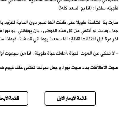
فأجبته ساخرا : (انا بو السعد كله!).
سارت بنا الشاحنة طويلا حتى ظننت انها تسير دون الحاجة للتزود بال
جدا ، وددت لو أنتهي من كل هذه الفوضى ، بان يوقظني ابو نورا م
اخر مرة قبل اختفائها قائلةِ : اذا سمعتَ يوما اني قد مُتٌ ، فبماذا س
– لا تحكي عن الموت الحياة ،أمامك حياة طو
صوت الاطلاقات بدد صوت نورا. و جعل عيونها تختفي خلف غيوم هذه ال
قائمة الابحار الاول
قائمة الابحار