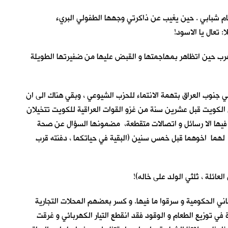
يام شبابي . حين يغيب عن ذاكرتي وجهها الطفولي البريء
 تعال يا الاسود!
نت تهرب حين اتظاهر بمهاجمتها و القبض عليها من ضفيرتها الطويلة
ي جنوب العراق بتهمة الانتماء للحزب الشيوعي ، وبقي هناك الى ان
ي الكويت قبل عشرين سنة من غزو القوات العراقية للكويت تتخيلان
ا فيها الا رسائل و اتصالات متقطعة، مضمونها السؤال عن صحة
ا لهما اخوهما قبل خمس سنين (البقية في حياتكما ، دفنته قرب
عائلة ، ثلثي الولد على خاله)!
مباني الحكومية و سرقوا ما فيها. و كسر بعضهم المحلات التجارية
 توزيع الطعام و الوقود فقد انقطع التيار الكهربائي و غرقت