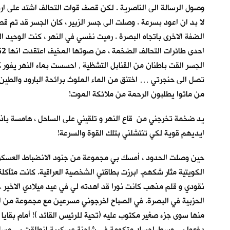
وصول الرسالة الى الناصرية . لكن قصف قوات التحالف اشتد على ارت
لا بد ان اعود بسرعة . وصلت الى جسر الزبير ، كان الجسر قد تم 
الضفة الاخرى باتجاه البصرة . رميت نفسي في النهر ، كنت الوحيد 
الجسر القت باطنان من القنابل التشظية , احسست بماء النهر يفور كب
تصل الى حنجرتي … اختنق من الماء الملوث برائحة البارود والطين
من ماتوا يطلبون الرحمة من ملائكة الموت!
يد ضخمة تخرجني من قاع النهر و تلقيني على الساحل ، هامسة باذن
ايديهم قوية لكي تنتشلني بتلك القوة والسرعة!
حين وصلت الحدود ، أمسك بي مجموعة من جنود الانضباط العسكري ،
الكويتية مثار شكهم. ابرزت بطاقتي الشخصية العراقية. كانت متآكلة
نقودي و قلم مذهب كانت نورا قد اهدته لي في عيد ميلادي الاخير .
الحزبية في البصرة. في الصباح اخرجوني مسرعين مع مجموعة من المعت
منها سوى جزء صغير مكتوب عليه (تحية للرئيس القائد )! أمام بقايا 
دفعوا بي وسط اجساد متكومة في شاحنة عسكرية انطلقت بي مسافة ط