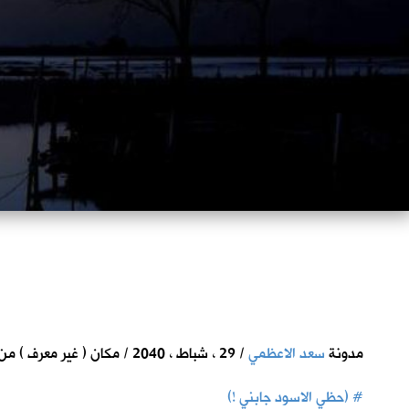
مدونة
سعد الاعظمي
/ 29 ، شباط ، 2040 / مكان ( غير معرف ) من ارض الرافدين
#
(حظي الاسود جابني !)