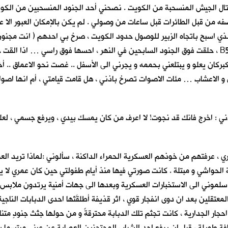
ال الجيش المنسحبة من الكويت . نصحني أحد الجنود المنسحبين من الكويت (
قصفه من قبل الطائرات قبل ساعات من وصولي . لم يكن بالإمكان العبور الا
الذي اسبح باتجاه الزبير للوصول حدود الكويت ، صرخ بي احدهم ( انت مجنون
احدى طائرات التحالف الضخمة ، من صوتها المخيف اعتقدت انها B52 ، حلقت فوق الجنود السابحين في النه
ركان يعلو و يبتلعني بحممه و يجرني الى الأسفل .. غصت نحو الاعماق .. أخذ
 و الاعشاب … مئات الاصوات تصرخ باذني ، هل قامت قيامتي ، أم انها اصو
ي : اخرج فانك قد نجوت! لا اعرف من كان يمسك بيدي ، ويرفع جسمي ، لعله
 عرفتهم من خوذهم العسكرية الحمراء الداكنة ، سألوني :لماذا تريد الع
 الحواشي و مبتلة . كانت صورتي فيها منذ أيام طفولتي حين كان عمري لا يتج
سلموني الى الاستخبارات العسكرية وبعدها الى جهات أمنية يرتدون ملابس مد
قلين بعد ان دوى انفجار قوي ، اثر قذيفة أطلقَتْها احدى الدبابات الناجية
احجار الجدارية ، كانت تجثم تلك الدبابة محترقةً و من حولها جثث جنودٍ متن
ويلة ، قبل ان يرفع احد الشباب المحتجزين العصابة عن عيني مبتسما بسخر