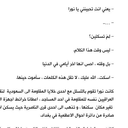
– يعني انتِ تحبينني يا نورا
– …..
– لِمَ تسكتين؟
– ليس وقت هذا الكلام.
– بل وقته ، احس انها اخر أيامي في الدنيا
– اسكت.. الله عليك ، لا تقل هذه الكلمات ، سأموت حينها.
كانت نورا تقوم بالتَسلل مع احدى خلايا المقاومة الى السعودية لن
العراقيين نفسه للمقاومة في احد المساجد ، اعطانا خرائط اجهزة ا
تغير مكان سكنها ، و تذهب الى احدى قرى الناصرية حيث يسكن اهلها ،
صادرة من دائرة احوال الاعظمية في بغداد.