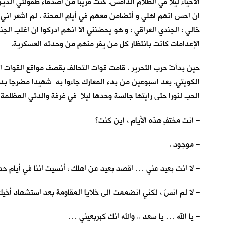
الاحياء ليلاً في الظلام الدامس. كنت قريباً من اصدقاء طفولتي الذين
ان احس انهم اهلي و أتضامن معهم في أيام المحنة ، لم اشعر اني
خالي ؛ الجندي العراقي ؛ و هو يحضنني الا انهم ادركوا ان اغلب ال
الإعدامات كانت بانتظار كل من يفر منهم من وحدته العسكرية.
حين بدأتْ حرب التحرير ، قامت قوات التحالف بقصف مواقع القوات ال
الكويتي. بعد اسبوعين من بدء المعارك جاءوا به شهيدا مضرجا بدمه.
الحب لنورا حتى رايتها جالسة وحدها ليلا في غرفة والدتي المظلمة 
– انت مختفٍ هذه الأيام ، اين كنت؟
– موجود .
– لا انت بعيد عني … اقصد بعيد عن اهلك ، أنسيت اننا في أيام ح
– لا لم انسَ ، لكني انضممت الى خلايا المقاومة بعد استشهاد أخيكِ
– يا الله … يا سعد .. والله انك كبربعيني …