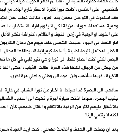
كانت مهمة خطرة بالنسبة لي ، فانا لم اغادر الكويت طيلة حياتي . ك
شخصيتي. على العكس ، كانت نورا كثيرة الاسفار خارج البلاد مع ابيه
فقد استمرت في التواصل معهن بعد الغزو ، فكانت تجلب لهن احتيا
وهمية، مستعملة هويات مزيفة لكي لا يقوم افراد الاستخبارات ال
على الخوف او الرهبة في زمن الخوف و الظلام ، كفراشة تنشر الأم
ابار النفط في الجو ، اصبحت الشمس خلف غيوم من دخان الكاربون و 
الخطر المحتمل نتيجة لضربة بأسلحة كيميائية قد يطلقها المحتل اذ
البصر. لكني كنت اتطلع فقط الى نورا و هي تنير قلبي في كل ما تفعل
من جيش من الرجال. لكنها هذه المرة اطالت الغياب ، اخشى انها تع
الاخيرة ، فربما سأذهب ولن اعود الى وطني و اهلي مرة اخرى.
سأذهب الى البصرة غدا صباحا. لا اخبار عن نورا. الشباب في خلية ا
جنوب البصرة. صباحا اخذت سيارة اجرة و ذهبت الى الحدود الشمالية 
بالإشفاق عليهم اكثر من الرغبة بالانتقام و القتال ضدهم. كأن الع
لكنه لا ينتمي الينا!
بعد ان وصلت الى الهدف و اتَمَّمتُ مهمتي ، كنت اريد العودة مسرع