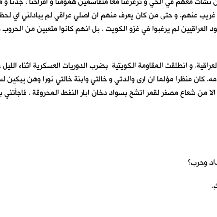
 نشأتُ معهم في الحي و ترعرعنا معا متقاسمين همومنا و افراحنا ، جدنا و مزاح
 غريب عنهم. و حتى من كان يعرف منهم ان اصلي عراقي لم يبادلني اي لح
جنود العراقيين لم يرغبوا في غزو الكويت . بل انهم كانوا متعبين من الحر
عراقية. و انطلقت المقاومة الكويتية بضرب الدوريات العسكرية اثناء الليل 
 كان منظرا مؤلما ان ارى والدتي و خالتي وابنة خالتي نورا وهن يبكين لسا
الا من شعاع مصفر لقمر اتشح بسواد دخان ابار النفط المحروقة . فاجأتني ب
داد وحرب؟
.