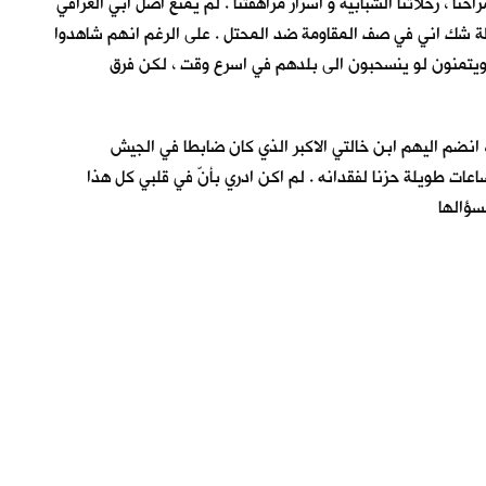
نا ، رحلاتنا الشبابية و اسرار مراهقتنا . لم يمنع اصل ابي العراقي
ظة شك اني في صف المقاومة ضد المحتل . على الرغم انهم شاهدوا
وب ويتمنون لو ينسحبون الى بلدهم في اسرع وقت ، لكن فرق
، انضم اليهم ابن خالتي الاكبر الذي كان ضابطا في الجيش
عات طويلة حزنا لفقدانه . لم اكن ادري بأنّ في قلبي كل هذا
سؤالها