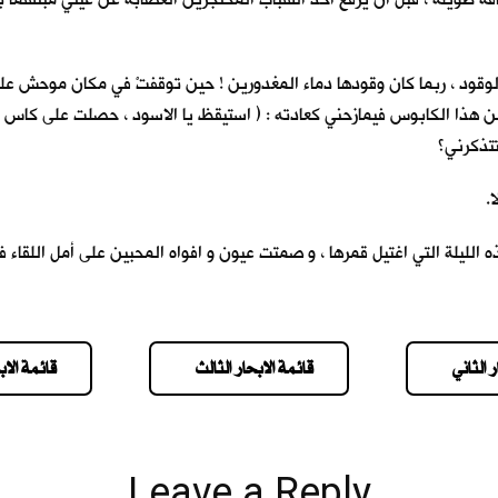
وقود ، ربما كان وقودها دماء المغدورين ! حين توقفتْ في مكان موحش علمت ا
ن هذا الكابوس فيمازحني كعادته : ( استيقظ يا الاسود ، حصلت على كاس ال
تتذكرني؟
يلة ، انا من سيموت أولا.
ليلة التي اغتيل قمرها ، و صمتت عيون و افواه المحبين على أمل اللقاء في
 الثاني
قائمة الابحار الثالث
قائمة الاب
Leave a Reply