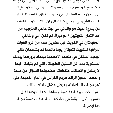
لم اعرف في حياتي أباً غير زوج خالتي ، فقد توفي ابي حينما
كنت صغيرا و عمري خمس سنوات. قالوا لي انه تم اقتياده
الى سجن نقرة السلمان في جنوب العراق بتهمة الانتماء
للحزب الشيوعي ، وبقي هناك الى ان مات او تم إعدامه ،
من يدري! بقيت مع والدتي في بيت خالتي المتزوجة من
احد التجار الكويتيين (ابو نورا). لم تكن أمي و خالتي
المقيمتان في الكويت قبل عشرين سنة من غزو القوات
العراقية للكويت تتخيلان يوما بانهما قد يشاهدان خالي
الوحيد الساكن في منطقة الاعظمية ببغداد يزورهما ببدلته
العسكرية بعد كل السنين الطويلة ، التي لم يتبادلا فيها
الا رسائل و اتصالات متقطعة، مضمونها السؤال عن صحة
والدهما العجوز الراقد طريح الفراش في الدار القديمة على
نهر دجلة ، اثر اصابته بمرضِ عضال . انتهت تلك
المراسلات ببرقية مقتضبة ارسلها لهما اخوهما قبل
خمس سنين (البقية في حياتكما ، دفنته قرب ضفة دجلة
كما اوصى).