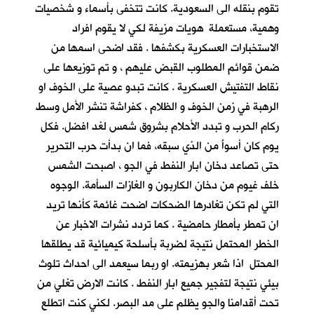
تقوم بنقله الى السعودية. كانت تتخفى بأسماء و شخصيات
وهمية، مستعملة هويات مزيفة لكي لا يقوم افراد
الاستخبارات العسكرية بكشفها . فقد اضحى اسمها من
ضمن قوائم المطلوب القبض عليهم ، و تم توزيعها على
نقاط التفتيش العسكرية . كانت تبدو عصية على الخوف او
الرهبة في زمن الخوف و الظلام ، كفراشة تنشر الأمل وسط
ركام الحرب و تبدد الأحلام بشروق شمس لغد افضل. فكل
يوم كان أسوأَ من الذي سبقه، فما ان بدأت حرب التحرير
حتى تصاعد دخان ابار النفط في الجو ، اصبحت الشمس
خلف غيوم من دخان الكاربون و الغازات السأمة. الوجوه
التي لم تكن تغادرها الضحكات اضحت غائمة كأنها تريد
ان تمطر بأمطار حامضية . كما تردد نشرات الاخبار عن
الخطر المحتمل نتيجة لضربة بأسلحة كيميائية قد يطلقها
المحتل اذا شعر بهزيمته. او ربما سيعمد الى احداث تلوث
بيئي نتيجة لتفجير جميع ابار النفط . كانت الارض تغلي من
تحت أقدامنا والجو يظلم على مد البصر. لكني كنت اتطلع