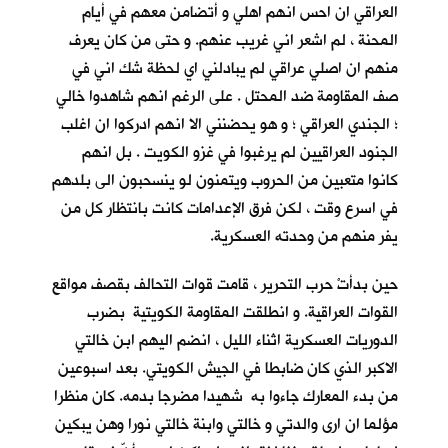
العراقي ان احس انهم اهلي و أتضامن معهم في أيام
المحنة ، لم اشعر اني غريب عنهم. و حتى من كان يعرف
منهم ان اصلي عراقي لم يبادلني اي لحظة شك اني في
صف المقاومة ضد المحتل . على الرغم انهم شاهدوا خالي
؛ الجندي العراقي ؛ و هو يحضنني الا انهم ادركوا ان اغلب
الجنود العراقيين لم يرغبوا في غزو الكويت . بل انهم
كانوا متعبين من الحروب ويتمنون لو ينسحبون الى بلدهم
في اسرع وقت ، لكن فرق الإعدامات كانت بانتظار كل من
يفر منهم من وحدته العسكرية.
حين بدأتْ حرب التحرير ، قامت قوات التحالف بقصف مواقع
القوات العراقية. و انطلقت المقاومة الكويتية بضرب
الدوريات العسكرية اثناء الليل ، انضم اليهم ابن خالتي
الاكبر الذي كان ضابطا في الجيش الكويتي. بعد اسبوعين
من بدء المعارك جاءوا به شهيدا مضرجا بدمه. كان منظرا
مؤلما ان ارى والدتي و خالتي وابنة خالتي نورا وهن يبكين