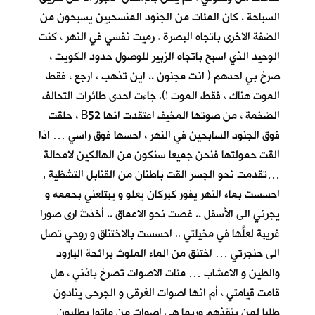
السباحة . كان المئات من الجنود المنسحبين يسبحون من
الضفة الاخرى باتجاه البصرة . رميت نفسي في النهر ، كنت
الوحيد الذي اسبح باتجاه الزبير للوصول حدود الكويت ،
صرخ بي احدهم ( انت مجنون .. اين تذهب ، ارجع ، فقط
الموت هناك ، فقط الموت !). جاءت احدى طائرات التحالف
الضخمة ، من صوتها المخيف اعتقدت انها B52 ، حلقت
فوق الجنود السابحين في النهر ، احسها فوق راسي … اذا
القت حمولتها فنحن جميعا سنكون من الهالكين لامحالة
…تقدمت نحو الجسر القت باطنان من القنابل التشظية ,
احسست بماء النهر يفور كبركان يعلو و يبتلعني بحممه و
يجرني الى الأسفل .. غصت نحو الاعماق .. أخذتُ ارى صورا
غريبة لعلَّها في مخيلتي .. احسست بالاختناق و روحي تصل
الى حنجرتي … اختنق من الماء الملوث برائحة البارود
والطين و الاعشاب … مئات الاصوات تصرخ باذني ، هل
قامت قيامتي ، أم انها اصوات الغرقى و الجرحى ينادون
طلبا لمن ينقذهم وربما هي اصوات من ماتوا يطلبون