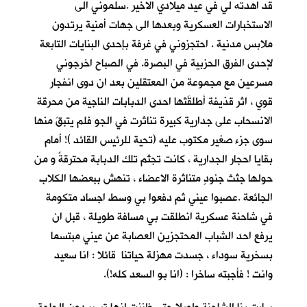
قد اهدته لي في عيد ميلادي الاخير .سلموني الى
الاستخبارات العسكرية وبعدها الى جهات أمنية يرتدون
ملابس مدنية . احتجزوني في غرفة بإحدى البنايات التابعة
لإحدى الفرق الحزبية في البصرة. في الصباح اخرجوني
مسرعين مع مجموعة من المعتقلين بعد ان دوى انفجار
قوي ، اثر قذيفة أطلقَتْها احدى الدبابات الناجية من محرقة
الانسحاب على جدارية كبيرة تناثرت في الجو فلم يتبقَ منها
سوى جزء صغير مكتوب عليه (تحية للرئيس القائد )! أمام
بقايا احجار الجدارية ، كانت تجثم تلك الدبابة محترقةً و من
حولها جثث جنودٍ متناثرة الاعضاء ، تنهش ببعضها الكلاب
الجائعة .عصبوا عيني ثم دفعوا بي وسط اجساد متكومة
في شاحنة عسكرية انطلقت بي مسافة طويلة ، قبل ان
يرفع احد الشباب المحتجزين العصابة عن عيني مبتسما
بسخرية سوداء ، جسدت مهزلة حياتنا قائلا : انا سعيد
وانت ! فأجبته ساخرا : (انا بو السعد كله!).