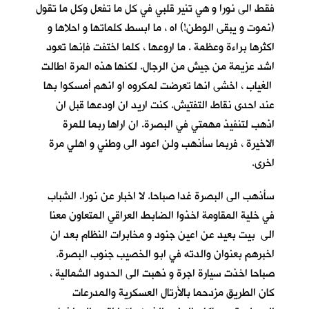
فقط الى نورا و هي تنير قلبي في كل ما تفعل وكل ما تقول
(نموت و يبقى الوطن!) اه ، ما ابسط كلماتها و احلاها و
اكثرها براءة وعظمة . ما اروعها ، كلما اختفت فإنها تعود
اشد عزيمة من جيش من الرجال. لكنها هذه المرة اطالت
الغياب ، اخشى انها تعرضت لمكروه او انهم أمسكوا بها
عند احدى نقاط التفتيش. كنت اريد ان اودعها قبل ان
اذهب لتنفيذ مهمتي في البصرة. ان اراها ربما للمرة
الاخيرة ، فربما سأذهب ولن اعود الى وطني و اهلي مرة
اخرى.
سأذهب الى البصرة غدا صباحا. لا اخبار عن نورا. الشباب
في خلية المقاومة اخذوا الضابط العراقي المتعاون معنا
الى بيت بعيد عن اعين جنود و مخابرات النظام بعد ان
اخبرهم بعنوان والدته في ابو الخصيب جنوب البصرة.
صباحا اخذت سيارة اجرة و ذهبت الى الحدود الشمالية ،
كان الطريق مزدحما بالأرتال العسكرية والمدرعات