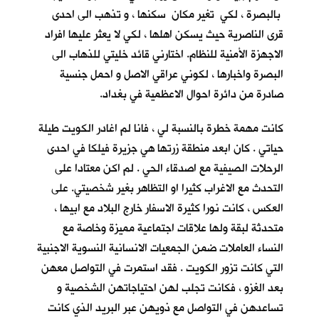
بالبصرة ، لكي تغير مكان سكنها ، و تذهب الى احدى
قرى الناصرية حيث يسكن اهلها ، لكي لا يعثر عليها افراد
الاجهزة الأمنية للنظام. اختارني قائد خليتي للذهاب الى
البصرة واخبارها ، لكوني عراقي الاصل و احمل جنسية
صادرة من دائرة احوال الاعظمية في بغداد.
كانت مهمة خطرة بالنسبة لي ، فانا لم اغادر الكويت طيلة
حياتي . كان ابعد منطقة زرتها هي جزيرة فيلكا في احدى
الرحلات الصيفية مع اصدقاء الحي . لم اكن معتادا على
التحدث مع الاغراب كثيرا او التظاهر بغير شخصيتي. على
العكس ، كانت نورا كثيرة الاسفار خارج البلاد مع ابيها ،
متحدثة لبقة ولها علاقات اجتماعية مميزة وخاصة مع
النساء العاملات ضمن الجمعيات الانسانية النسوية الاجنبية
التي كانت تزور الكويت . فقد استمرت في التواصل معهن
بعد الغزو ، فكانت تجلب لهن احتياجاتهن الشخصية و
تساعدهن في التواصل مع ذويهن عبر البريد الذي كانت