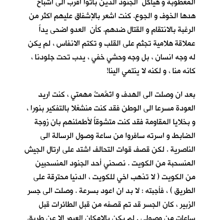
المعطوبة و هياكل الجنود الذين باتوا اقرب الى اشباح
هدها الخوف و الجوع. كنت اشعر بالإشفاق عليهم اكثر من
الرغبة بالانتقام و القتال ضدهم. كأن العدو اضحى يداً
عملاقة هلامية تجثم على القلب و تكتم الانفاس ، لم يكن
له وجه انسان ، بل وجه وحشي خفي ، يدب تحت جلودنا ،
كانه منا ، و لكنه لا ينتمي الينا!
بعد ان وصلت الى الهدف و اتَمَّمتُ مهمتي ، كنت اريد
العودة مسرعا الى الوطن فقد كنت منشغلا بالتفكير بنورا ،
و بخلايا المقاومة فقد كنت متشوقاً لأطمئنهم بان زوجة
الضابط و اسرته سافروا من ساعة وصول الرسالة الى
الناصرية . لكن قصف قوات التحالف اشتد على ارتال الجيش
المنسحبة من الكويت . نصحني أحد الجنود المنسحبين
من الكويت ( لا تذهب اخي للكويت ، الدنيا محترقة على
الطريق ) ، فأجبته : لا بد ان اعود بسرعة . وصلت الى جسر
الزبير ، كان الجسر قد تم قصفه من قبل الطائرات قبل
ساعات من وصولي . لم يكن بالإمكان العبور الا عن طريق