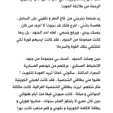
الرحمة من ملائكة الموت!
يد ضخمة تخرجني من قاع النهر و تلقيني على الساحل ،
هامسة باذني : اخرج فانك قد نجوت! لا اعرف من كان
يمسك بيدي ، ويرفع جسمي ، لعله احد الجنود ، بل ربما
كانت مجموعة من الجنود ، فقد كانت ايديهم قوية لكي
تنتشلني بتلك القوة والسرعة!
حين وصلت الحدود ، أمسك بي مجموعة من جنود
الانضباط العسكري ، عرفتهم من خوذهم العسكرية
الحمراء الداكنة ، سألوني :لماذا تريد العودة للكويت ؟
طلبوا مني بطاقتي الشخصية ، فقد كانت لهجتي الكويتية
مثار شكهم. ابرزت بطاقتي الشخصية العراقية. كانت متآكلة
الحواشي و مبتلة . كانت صورتي فيها منذ أيام طفولتي
حين كان عمري لا يتجاوز العشر سنوات ، صادروا هويتي و
بطاقة الاقامة الكويتية و نقودي و قلم مذهب كانت نورا