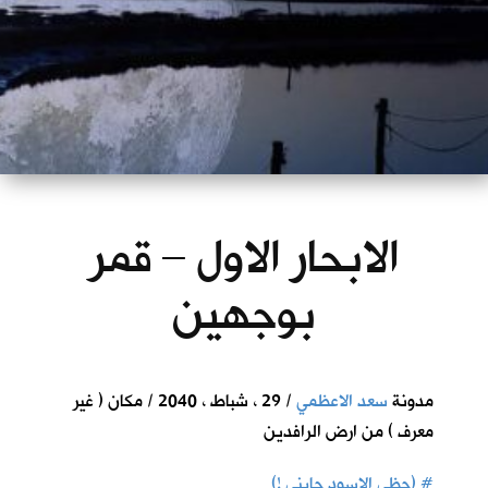
الابحار الاول – قمر
بوجهين
مدونة
سعد الاعظمي
/ 29 ، شباط ، 2040 / مكان ( غير
معرف ) من ارض الرافدين
#
(حظي الاسود جابني !)