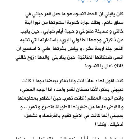
كان يقيني ان الحظ الاسود هو ما جعل قمر حياتي في
محاق دائم ، وتلك عبارة شعرية استعرتها من نورا ابنة
خالتي و صديقة طفولتي و حبيبة أيام شبابي . حين يغيب
عن ذاكرتي وجهها الطفولي البريء باستدارته التي تشبه
القمر ليلة اربعة عشر ، و بياض بشرتها فاني لا استطيع ان
انسى ضحكاتها المتغنجة حين يناديني والدها ؛ زوج خالتي
قائلا: تعال يا الاسود!
كنت اقول لها : لماذا انتِ وانا نفكر ببعضنا دوما ؟ كانت
تجيبني بمكر: لأنّنا نصفانِ لقمر واحد ؛ انا الوجه المضيء
وانتِ الوجه المظلم ! كانت تهرب حين اتظاهر بمهاجمتها
و القبض عليها من ضفيرتها الطويلة فتصرخ و تهرب ، و
يعجبني انها كانت في الاخير تقوم بالقرفصاء و تشهق:
(دخيلك ، وكف!)