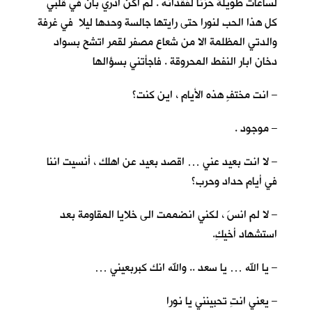
لساعات طويلة حزنا لفقدانه . لم اكن ادري بأنّ في قلبي
كل هذا الحب لنورا حتى رايتها جالسة وحدها ليلا في غرفة
والدتي المظلمة الا من شعاع مصفر لقمر اتشح بسواد
دخان ابار النفط المحروقة . فاجأتني بسؤالها
– انت مختفٍ هذه الأيام ، اين كنت؟
– موجود .
– لا انت بعيد عني … اقصد بعيد عن اهلك ، أنسيت اننا
في أيام حداد وحرب؟
– لا لم انسَ ، لكني انضممت الى خلايا المقاومة بعد
استشهاد أخيكِ.
– يا الله … يا سعد .. والله انك كبربعيني …
– يعني انتِ تحبينني يا نورا