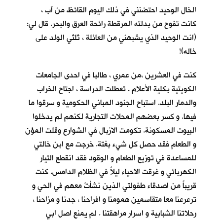
الخال الوحيد احتضنني في ذلك اليوم القائظ من آب ،
كانت تفوح من بدلته المرقطة رائحة العرق والبحر. قال لي:
(انت الوحيد الذي يشبهني من العائلة ، ثلثي الولد على
خاله)!
كنت في العشرين ،من عمري ، طالبا في احدى الجامعات
الكويتية بكلية الأعلام . تعطلت الدراسة ، اجتاح الخراب
والدمار البلد. استباح الجنود المباني الحكومية و سرقوا ما
فيها. و كسر بعضهم المحلات التجارية لكنهم لم يدخلوا
البيوت المسكونة. تكومت الازبال في الشوارع وقلت المؤن
و الطعام فقد حصل كل شيء بغتة. خرجت مع ابن خالتي
للمساعدة في توزيع الطعام و الوقود فقد انقطع التيار
الكهربائي و غرقت الاحياء ليلاً في الظلام الدامس. كنت
قريباً من اصدقاء طفولتي الذين نشأتُ معهم في الحي و
ترعرعنا معا متقاسمين همومنا و افراحنا ، جدنا و مزاحنا ،
رحلاتنا الشبابية و اسرار مراهقتنا . لم يمنع اصل ابي