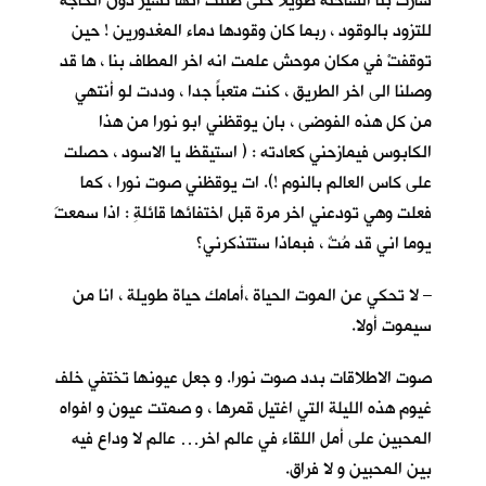
سارت بنا الشاحنة طويلا حتى ظننت انها تسير دون الحاجة
للتزود بالوقود ، ربما كان وقودها دماء المغدورين ! حين
توقفتْ في مكان موحش علمت انه اخر المطاف بنا ، ها قد
وصلنا الى اخر الطريق ، كنت متعباً جدا ، وددت لو أنتهي
من كل هذه الفوضى ، بان يوقظني ابو نورا من هذا
الكابوس فيمازحني كعادته : ( استيقظ يا الاسود ، حصلت
على كاس العالم بالنوم !). ات يوقظني صوت نورا ، كما
فعلت وهي تودعني اخر مرة قبل اختفائها قائلةِ : اذا سمعتَ
يوما اني قد مُتٌ ، فبماذا ستتذكرني؟
– لا تحكي عن الموت الحياة ،أمامك حياة طويلة ، انا من
سيموت أولا.
صوت الاطلاقات بدد صوت نورا. و جعل عيونها تختفي خلف
غيوم هذه الليلة التي اغتيل قمرها ، و صمتت عيون و افواه
المحبين على أمل اللقاء في عالم اخر… عالم لا وداع فيه
بين المحبين و لا فراق.