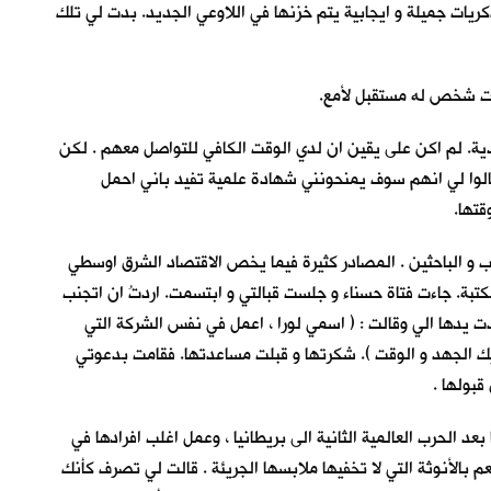
ريات جميلة و ايجابية يتم خزنها في اللاوعي الجديد. بدت لي تلك
نت شخص له مستقبل لأمع.
ية. لم اكن على يقين ان لدي الوقت الكافي للتواصل معهم . لكن
الوا لي انهم سوف يمنحونني شهادة علمية تفيد باني احمل
قتها.
ب و الباحثين . المصادر كثيرة فيما يخص الاقتصاد الشرق اوسطي
كتبة. جاءت فتاة حسناء و جلست قبالتي و ابتسمت. اردتُ ان اتجنب
دت يدها الي وقالت : ( اسمي لورا ، اعمل في نفس الشركة التي
ك الجهد و الوقت ). شكرتها و قبلت مساعدتها. فقامت بدعوتي
قبولها .
عد الحرب العالمية الثانية الى بريطانيا ، وعمل اغلب افرادها في
 بالأنوثة التي لا تخفيها ملابسها الجريئة . قالت لي تصرف كأنك