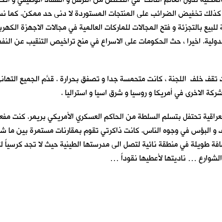
و كذلك تخفيض الضرائب على المنتجات المستوردة لا دنى حد ممكن. كما ن
لبيع بالتجزئة و فتح المجالات للماركات العالمية في مجالات الاجهزة الكهرب
لدولية. اخيرا ، حث الحكومات على الاسراع في منح تراخيص التنقيب عن الن
انت تقف خلف اللجنة ، كانت متحمسة جدا و تصفق بحرارة . قدَّم الجميع الت
الاخرى في أمريكا و روسيا و شرق اسيا و استراليا .
في نهاية حزيران 2004 . كانت الحكومة العراقية تحتفل بتسلم السلطة من الحاكم العسكري الأمريكي
لف و البؤس في وجوه الناس. كانت ذاكرتي تقوم بمقارنات مستمرة بين ما شا
افة طويلة في منطقة نائية لتصل الى مدرستها الطينية حيث لا تجد كرسياً 
الشوارع … ناديتها لأعطيها نقوداً …