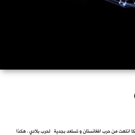
م اجمع . أمريكا انتهت من حرب افغانستان و تستعد بجدية لحرب بلادي . هكذا