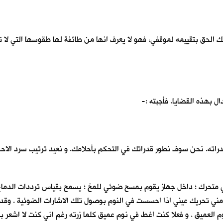
ك الحق بتقييمه لموقفي، فهو لا يعرف انها من طائفة لها طقوسها التي لا ت
دال بهذه القضايا. فأجبته :-
قدراته. نحن سوف نطور قدراتك في التحكم بأحلامك. و نعيد ترتيب سرد الا
متحرك ؛ داخل جهاز يقوم بمسح ضوئي للمخ ؛ يسمح بقياس ترددات الدماغ اثنا
 مني تحريك عيني اذا احسست في النوم بوصول تلك الاشارات الضوئية . وقد
م العميق . و فعلا كنت اغط في نوم عميق كلما زرته رغم اني كنت لا اشعر با