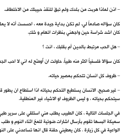
– اذن لماذا هربت من بلدك ولم تبقَ لتنقذ حبيبتك من الاختطاف.
كان سؤاله صادماً لي. لم تكن بداية جيدة معه ، احسست أنّه لا يمل
كان اشد شراسة حين واجهني بنظرات اتهام و شكٍ.
– هل الحب مرتبط بالدين أم بقلبك ، انت ؟
كان سؤالا فلسفياً اكثر منه طبياً. حاولت ان أُوضَّح له اني لا احب الج
– ظروف كل انسان تتحكم بمصير حياته.
– غير صحيح. الانسان يستطيع التحكم بحياته اذا استطاع ان يطور 
سيتحكم بحياته ، و ليس الظروف او الاشياء غير المنطقية.
في الجلسات التالية ، كان الطبيب يطلب مني استلقي على سرير طبي 
سميكة البسها تقوم بأرسال اشارات ضوئية للمخ اثناء النوم و طلب
الواعية في كل زيارة . كان يعطيني حقنة قال انها تساعدني على النو