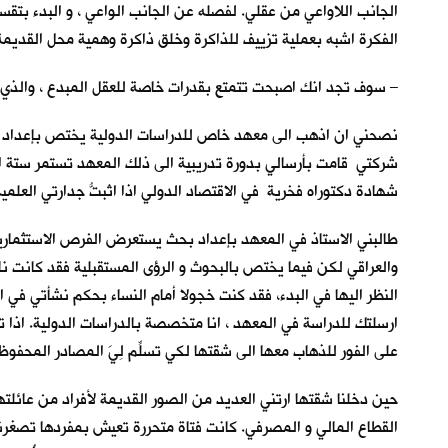
الجانب اللاواعي من عقلي. لفصله عن الجانب الواعي ، و البدء بتق
الفكرة اشبه بعملية تزييف للذاكرة وخلق ذاكرة وهمية محل القديمة .
– سوف تجد انك اصبحت تتمتع بقدرات خاصة للعقل المبدع ، والذ
نصحني ان اذهب الى معهد خاص للدراسات الدولية يختص بإعداد القا
شركتي قامت بأرسالي بدورة تدريبية الى ذلك المعهد تستمر ستة ا
شهادة دكتوراه فخرية في الاقتصاد الدولي اذا اثبتُّ جدارتي العلمية
طالبني الاستاذ في المعهد بإعداد بحث يستعرض الفرص الاستثمارية 
والعراقي لكن فيما يختص بالبحوث و الرؤى المستقبلية فقد كانت ناد
النظر اليها في البدء، فقد كنت خجولا أمام النساء بحكم نشأتي في ا
ارسلتك للدراسة في المعهد ، انا متخصصة بالدراسات الدولية. اذ
على الفور للذهاب معها الى شقتها لكي تسلِّم لِيَ المصادر المحفو
حين دخلنا شقتها ارتني العديد من الصور القديمة لأفراد من عائلتها 
القطاع المالي و المصرفي. كانت فتاة متحررة تعيش بمفردها تصغرني 