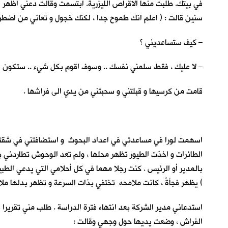
في بيتك. طلبت منها الاقراص الليزرية. ابتسمت وقالت دعني أُظهر 
سنين قالت : ( اعلم انك طموح جدا ، لكنك خجول و تعاني من اضطر
– كيف ستساعديني ؟
– لا عليك ، فقط سلمني نفسك .. وسوف اقوم بكل شيء .. ستكون سعي
قامت من كرسيها و قبلتني و سحبتني من يدي الى فراشها .
اسهمت لورا في مساعدتي في اعداد البحوث و استضافتني في شقتها 
الطائرات و اخذت الطيور تظهر محلها ، ولم تعد الوحوش تطاردني بل
بالمدير أو الرئيس . كنت رجلا مهما في كل أحلامي التي يدعي الطب
) يظهر فجأةً ، كانت ملامحه تختفي بذات السرعة و تظهر بدلها ملامح
استدعاني مدير الشركة بعد انتهاء فترة الدراسة . طلب مني تقريرا ع
الفراش ، وضعت يديها حول وجهي وقالت :