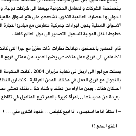
بخصخصة الشركات والمعامل الحكومية ببيعها الى شركات دولية. 
الدولي و المصارف العالمية الاخرى. نشجعهم على فتح اسواق عالمية ل
الاسواق المحلية بدون اجراءات جمركية تتعارض مع مبادئ التجارة ا
خطوط النقل الدولية لتسهيل التصدير الى دول العالم كافة .
قام الحضور بالتصفيق ، تبادلتُ نظراتٍ ذات مغزىً مع لورا التي ك
انضمامي الى فريق عمل متخصص يضم العديد من ممثلي فروع الشركة 
وصلت مع لورا الى اربيل 
بالتجوال مع فريق العمل في مختلف المدن العراقية . كنت ارى التخ
السكان هناك ، وبين ما اراه من تخلف و شقاء هنا .. طفلة تمشي مس
بعيدة عن مدرستها …امرأة كبيرة بالعمر تبيع المناديل في تقاطع 
– (استاذ انا ما استجدي ، انا ابيع كلينس …فدوة اشتري مني … )
– (شنو اسمج ؟)