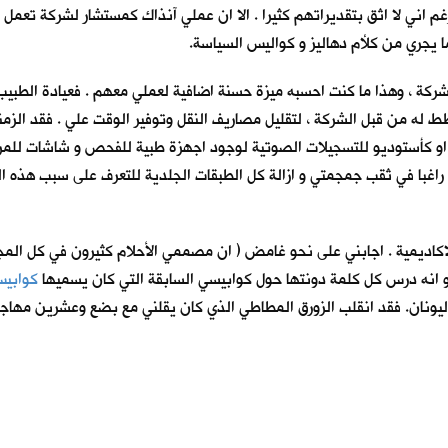
اني لا اثق بتقديراتهم كثيرا . الا ان عملي آنذاك كمستشار لشركة تعمل ف
ما يجري من كلأم دهاليز و كواليس السياسة.
الشركة ، وهذا ما كنت احسبه ميزة حسنة اضافية لعملي معهم . فعيادة الطبي
ه من قبل الشركة ، لتقليل مصاريف النقل وتوفير الوقت علي . فقد الزمني
او كأستوديو للتسجيلات الصوتية لوجود اجهزة طبية للفحص و شاشات للمراق
 راغبا في ثقب جمجمتي و ازالة كل الطبقات الجلدية للتعرف على سبب هذه ا
 الاكاديمية . اجابني على نحو غامض ( ان مصممي الأحلام كثيرون في كل المج
يبدو انه درس كل كلمة دونتها حول كوابيسي السابقة التي كان يسميها
كوابيس
 اليونان. فقد انقلب الزورق المطاطي الذي كان يقلني مع بضع وعشرين مهاجراً