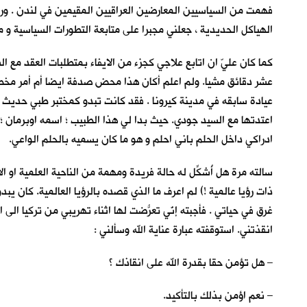
فهمت من السياسيين المعارضين العراقيين المقيمين في لندن . ورغم 
الهياكل الحديدية ، جعلني مجبرا على متابعة التطورات السياسية و 
كما كان عليّ ان اتابع علاجي كجزء من الايفاء بمتطلبات العقد مع 
عشر دقائق مشيا. ولم اعلم أكان هذا محض صدفة ايضا أم أمر مخطط ل
عيادة سابقه في مدينة كيرونا . فقد كانت تبدو كمختبر طبي حديث 
اعتدتها مع السيد جودي. حيث بدا لي هذا الطبيب ؛ اسمه اوبرمان ؛
ادراكي داخل الحلم باني احلم و هو ما كان يسميه بالحلم الواعي.
سالته مرة هل أُشكِّل له حالة فريدة ومهمة من الناحية العلمية او
ذات رؤيا عالمية !) لم اعرف ما الذي قصده بالرؤيا العالمية. كان 
غرق في حياتي . فأجبته إنّي تعرّضتُ لها اثناء تهريبي من تركيا الى
انقذتني. استوقفته عبارة عناية الله وسألني :
– هل تؤمن حقا بقدرة الله على انقاذك ؟
– نعم اؤمن بذلك بالتأكيد.