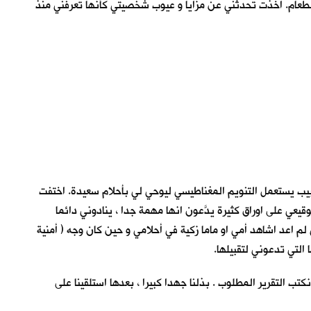
 الطعام. اخذت تحدثني عن مزايا و عيوب شخصيتي كأنها تعرفني منذ
يب يستعمل التنويم المغناطيسي ليوحي لي بأحلام سعيدة. اختفت
عي على اوراق كثيرة يدَّعون انها مهمة جدا ، ينادوني دائما
م اعد اشاهد أمي او ماما زكية في أحلامي و حين كان وجه ( أمنية
 التي تدعوني لتقبيلها.
ب التقرير المطلوب . بذلنا جهدا كبيرا ، بعدها استلقينا على