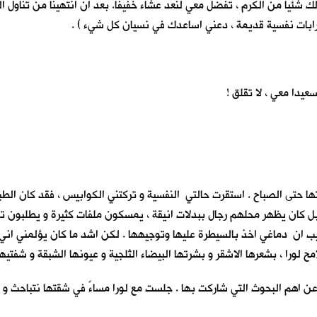
لك شئيا من الكرم ، تفضل معي لنعد عشاءً خفيفا. بعد ان انتهينا من تناول
ابات نفسية قديمة ، دعني اساعدك في نسيان كل شيء ) .
دا معي ، لا تقلق !
حتى الصباح . استقرت حالتي النفسية و تركتني الكوابيس ، فقد كان الطب
 كان يظهر محلهم رجال ببدلات انيقة ، يمسكون ملفات كثيرة و يطلبون توقي
يب ان دماغي اخذ بالسيطرة عليها وتوجيهها . لكن اشد ما كان يؤلمني اني ل
 لورا ، بشعرها الاشقر و بشرتها البيضاء الثلجية و عيونها الشبقة و شفتيها
ن اهم البحوث التي شاركت بها . جلست مع لورا مساءً في شقتها نتباحث و نكت