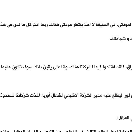
عودتي. في الحقيقة لا احدَ ينتظر عودتي هناك. ربما انتِ كل ما لدي في هذا 
ك و شجاعتك.
اق. فلقد افتتحوا فرعا لشركتنا هناك. وانا على يقين بانك سوف تكون مفيدا 
مع لورا ليطلع عليه مدير الشركة الاقليمي لشمال أوربا. اخذت شركاتنا تستحو
العراق :
لية لدول العالم الثالث في التخلص من الترهل و الفساد الوظيفي و انحسار