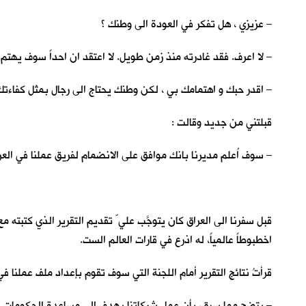
– عزيزي ، هل تفكر في العودة الى وطنك ؟
– لا اعرف. فقد غادرته منذ زمن طويل. لا اعتقد ان احداً سوف يهتم ل
– اقدر حبك و اهتمامك بي ، لكن وطنك يحتاج الى رجال بمثل كفاءت
قبلتني من جديد وقالت :
– سوف اُعلم مديرنا بانك موافق على الانضمام لفريق عملنا في العر
قبل سفرنا الى العراق كان يتوجَّب علي ّ تقديم التقرير الذي كتبته 
اخطبوطاً عالمياً، له اذرع في قارات العالم الست.
قرأتُ نتائج التقرير أمام اللجنة التي سوف تقوم بإعداد ملف عملنا في 
– يتضح مما سبق، بأن عمل شركاتنا يهدف الى مساعدة الحكومات المح