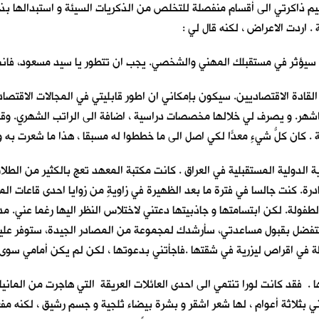
سيم ذاكرتي الى أقسام منفصلة للتخلص من الذكريات السيئة و استبدالها بذك
 اردت الاعراض ، لكنه قال لي :
ي سيؤثر في مستقبلك المهني والشخصي. يجب ان تتطور يا سيد مسعود، فا
دة الاقتصاديين. سيكون بإمكاني ان اطور قابليتي في المجالات الاقتصاد
شهر. و يصرف لي خلالها مخصصات دراسية ، اضافة الى الراتب الشهري. وق
 . كان كلُّ شيءٍ معدّاً لكي اصل الى ما خططوا له مسبقا ، هذا ما شعرت به و
الدولية المستقبلية في العراق . كانت مكتبة المعهد تعج بالكثير من الطلا
رة. كنت جالسا في فترة ما بعد الظهيرة في زاويةٍ من زوايا احدى قاعات الم
لطفولة. لكن ابتسامتها و جاذبيتها دعتني لاختلاس النظر اليها رغما عني. م
ا تتفضل بقبول مساعدتي، سأرشدك لمجموعة من المصادر الجيدة، ستوفر علي
ظة في اقراص ليزرية في شقتها .فاجأتني بدعوتها ، لكن لم يكن أمامي سوى 
. فقد كانت لورا تنتمي الى احدى العائلات العريقة التي هاجرت من المانيا ب
بثلاثة أعوام ، لها شعر اشقر و بشرة بيضاء ثلجية و جسم رشيق ، لكنه مفعم