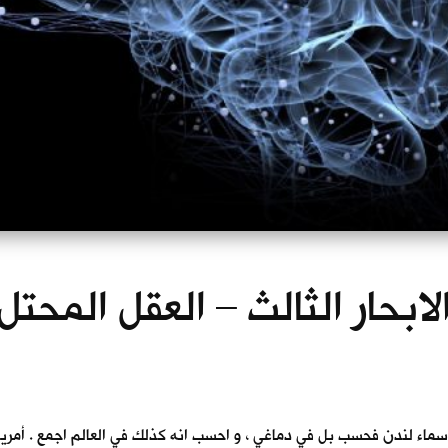
لابحار الثالث – العقل المحتل
 ، كان الجو ضبابيا ، ليس في سماء لندن فحسب بل في دماغي ، و احسب انه كذلك في العال