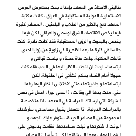
طالبني الاستاذ في المعهد بإعداد بحث يستعرض الفرص
الاستثمارية الدولية المستقبلية في العراق . كانت مكتبة
المعهد تعج بالكثير من الطلاب و الباحثين . المصادر كثيرة
فيما يخص الاقتصاد الشرق اوسطي والعراقي لكن فيما
يختص بالبحوث و الرؤى المستقبلية فقد كانت نادرة. كنت
جالسا في فترة ما بعد الظهيرة في زاويةٍ من زوايا احدى
قاعات المكتبة. جاءت فتاة حسناء و جلست قبالتي و
ابتسمت. اردتُ ان اتجنب النظر اليها في البدء، فقد كنت
خجولا أمام النساء بحكم نشأتي في الطفولة. لكن
ابتسامتها و جاذبيتها دعتني لاختلاس النظر اليها رغما
عني. مدت يدها الي وقالت : ( اسمي لورا ، اعمل في نفس
الشركة التي ارسلتك للدراسة في المعهد ، انا متخصصة
بالدراسات الدولية. اذا تتفضل بقبول مساعدتي، سأرشدك
لمجموعة من المصادر الجيدة، ستوفر عليك الجهد و
الوقت ). شكرتها و قبلت مساعدتها. فقامت بدعوتي على
الفور للذهاب معها الى شقتها لكي تسلِّم لِيَ المصادر