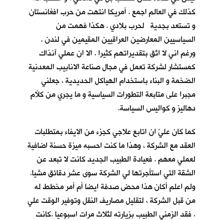
كذلك في العالم اجمع . أمريكا انتهت من حرب افغانستان
و تستعد بجدية لحرب بلادي . هكذا فهمت من
السياسيين المعارضين العراقيين المقيمين في لندن .
ورغم اني لا اثق بتقديراتهم كثيرا . الا ان عملي آنذاك
كمستشار لشركة تعمل في مجال صناعة الانابيب المعدنية
الضخمة و البناء باستخدام الهياكل الحديدية ، جعلني
مجبرا على متابعة التطورات السياسية و ما يجري من كلأم
دهاليز و كواليس السياسة.
كما كان عليّ ان اتابع علاجي كجزء من الايفاء بمتطلبات
العقد مع الشركة ، وهذا ما كنت احسبه ميزة حسنة اضافية
لعملي معهم . فعيادة الطبيب الجديد كانت لا تبعد عن
الشقة التي استأجرتها لي الشركة سوى عشر دقائق مشيا.
ولم اعلم أكان هذا محض صدفة ايضا أم أمر مخطط له
من قبل الشركة ، لتقليل مصاريف النقل وتوفير الوقت علي
. فقد الزمني الطبيب بزيارته لثلاث مرات اسبوعيا .كانت