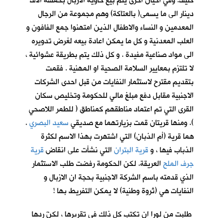
كثيف. وفي احيان اخرى يتم بيع حاوية الازبال بخمسة الاف
دينار الى ما يسمى( بالعتاكة) وهم مجموعة من الرجال
المعدمين و النساء والاطفال الذين امتهنوا جمع الفافون و
العلب المعدنية و كل ما يمكن اعادة بيعه لغرض تدويره
الى مواد صناعية مفيدة . و كل ذلك يتم بطريقة عشوائية ،
لا تلتزم بمعايير السلامة الصحية او المهنية . فقمت
بتقديم مقترح لاستثمار النفايات من قبل احدى الشركات
الاجنبية مقابل دفع مبلغ مالي للحكومة وتخليص سكان
القرى التي تم اعتماد مناطقهم كمناطق ( للطمر اللاصحي
). ومنها قريتان قمت بزيارتهما مع صديقي
سعيد البصري
.
هما قرية (أم الذبان) التي اشتهرت بهذا الاسم لكثرة
الذباب فيها ، و
قرية البتران
التي نشأت على انقاض
قرية
جرف الملح
العريقة. لكن الحكومة رفضت طلب الاستثمار
الذي قدمته باسم الشركة الاجنبية بحجة ان الازبال و
النفايات هي (ثروة وطنية) لا يمكن التفريط بها !
طلبت من لورا ان تكتب كل ذلك في تقريرها ، لكنّ ردها