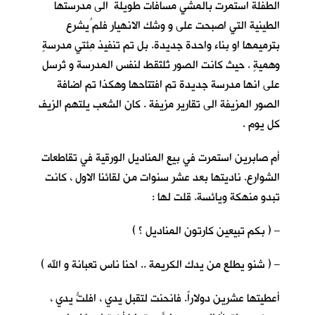
الطفلة استمرت بالمشي مسافات طويلة الى مدرستها
الطينية التي اصبحت على و وشك الانهيار فلم ُيشرع
بترميمها او بناء واحدة جديدة. بل تم تنفيذ مِئتي مدرسةٍ
وهميةٍ . حيث كانت الصور تُلتَقط لنفس المدرسة و تُرسل
على انها مدرسة جديدة تم افتتاحها وهكذا تم اضافة
الصور المزيفة الى تقارير مزيفة . كان الشعب يلتهم الزيف
كل يوم .
أم صابرين استمرت في بيع المناديل الورقية في تقاطعات
الشوارع. ناديتها بعد عشر سنوات من لقائنا الاول ، كانت
تبدو منهكة ويائسة. قلت لها :
– ( بكم تبيعين كارتون المناديل ؟ )
– ( شنو يطلع من يدك الكريمة .. احنا ناس تعبانة و الله )
أعطيتها عشرين دولاراً. فانحنت لتقبل يدي ، افلتُّ يدي ،