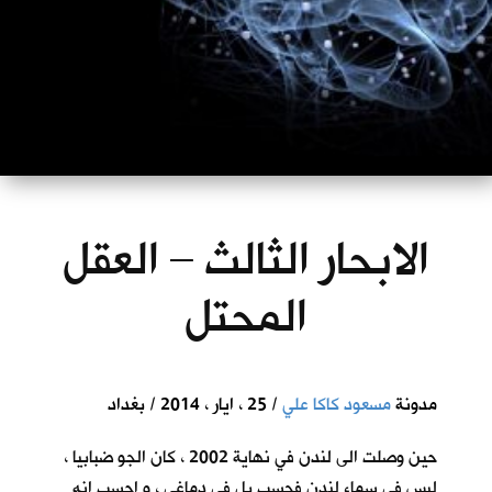
الابحار الثالث – العقل
المحتل
مدونة
مسعود كاكا علي
/ 25 ، ايار ، 2014 / بغداد
حين وصلت الى لندن في نهاية 2002 ، كان الجو ضبابيا ،
ليس في سماء لندن فحسب بل في دماغي ، و احسب انه