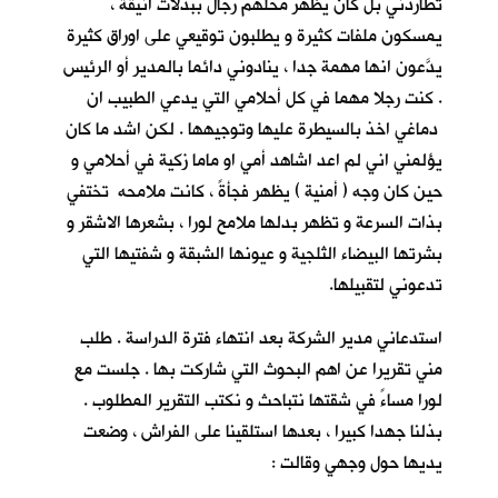
تطاردني بل كان يظهر محلهم رجال ببدلات انيقة ،
يمسكون ملفات كثيرة و يطلبون توقيعي على اوراق كثيرة
يدَّعون انها مهمة جدا ، ينادوني دائما بالمدير أو الرئيس
. كنت رجلا مهما في كل أحلامي التي يدعي الطبيب ان
دماغي اخذ بالسيطرة عليها وتوجيهها . لكن اشد ما كان
يؤلمني اني لم اعد اشاهد أمي او ماما زكية في أحلامي و
حين كان وجه ( أمنية ) يظهر فجأةً ، كانت ملامحه تختفي
بذات السرعة و تظهر بدلها ملامح لورا ، بشعرها الاشقر و
بشرتها البيضاء الثلجية و عيونها الشبقة و شفتيها التي
تدعوني لتقبيلها.
استدعاني مدير الشركة بعد انتهاء فترة الدراسة . طلب
مني تقريرا عن اهم البحوث التي شاركت بها . جلست مع
لورا مساءً في شقتها نتباحث و نكتب التقرير المطلوب .
بذلنا جهدا كبيرا ، بعدها استلقينا على الفراش ، وضعت
يديها حول وجهي وقالت :