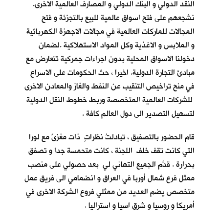
النقد الدولي و البنك الدولي و المصارف العالمية الاخرى.
نشجعهم على فتح اسواق عالمية للبيع بالتجزئة و فتح
المجالات للماركات العالمية في مجالات الاجهزة الكهربائية
و الملابس و الاغذية وكل المواد الاستهلاكية .لضمان
دخولنا الاسواق المحلية بدون اجراءات جمركية تتعارض مع
مبادئ التجارة الدولية. اخيرا ، حث الحكومات على الاسراع
في منح تراخيص التنقيب عن النفط والغاز والمعادن الاخرى
للشركات العالمية المتخصصة وربط خطوط النقل الدولية
لتسهيل التصدير الى دول العالم كافة .
قام الحضور بالتصفيق ، تبادلتُ نظراتٍ ذات مغزىً مع لورا
التي كانت تقف خلف اللجنة ، كانت متحمسة جدا و تصفق
بحرارة . قدَّم الجميع التهاني لي بعد حصولي على منصب
ممثل فرع شمال أوربا في العراق و انضمامي الى فريق عمل
متخصص يضم العديد من ممثلي فروع الشركة الاخرى في
أمريكا و روسيا و شرق اسيا و استراليا .