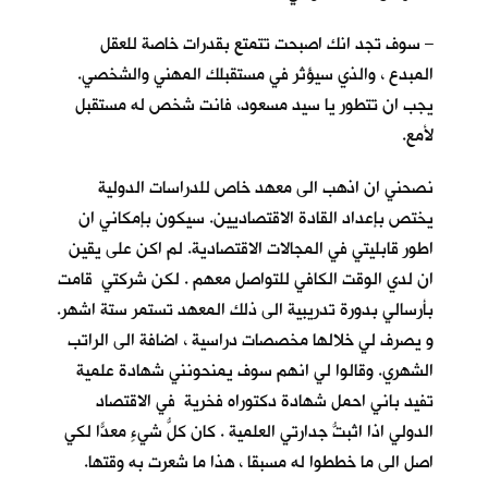
– سوف تجد انك اصبحت تتمتع بقدرات خاصة للعقل
المبدع ، والذي سيؤثر في مستقبلك المهني والشخصي.
يجب ان تتطور يا سيد مسعود، فانت شخص له مستقبل
لأمع.
نصحني ان اذهب الى معهد خاص للدراسات الدولية
يختص بإعداد القادة الاقتصاديين. سيكون بإمكاني ان
اطور قابليتي في المجالات الاقتصادية. لم اكن على يقين
ان لدي الوقت الكافي للتواصل معهم . لكن شركتي قامت
بأرسالي بدورة تدريبية الى ذلك المعهد تستمر ستة اشهر.
و يصرف لي خلالها مخصصات دراسية ، اضافة الى الراتب
الشهري. وقالوا لي انهم سوف يمنحونني شهادة علمية
تفيد باني احمل شهادة دكتوراه فخرية في الاقتصاد
الدولي اذا اثبتُّ جدارتي العلمية . كان كلُّ شيءٍ معدّاً لكي
اصل الى ما خططوا له مسبقا ، هذا ما شعرت به وقتها.