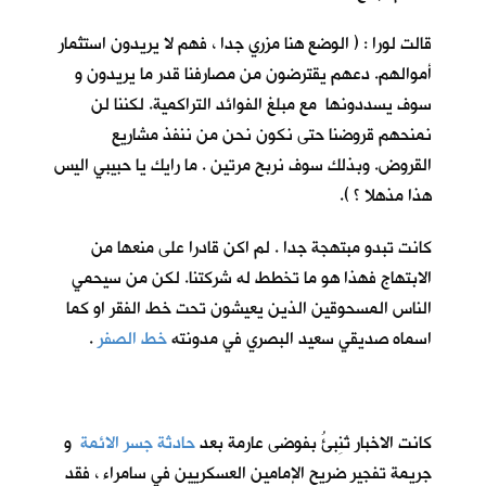
قالت لورا : ( الوضع هنا مزري جدا ، فهم لا يريدون استثمار
أموالهم. دعهم يقترضون من مصارفنا قدر ما يريدون و
سوف يسددونها مع مبلغ الفوائد التراكمية. لكننا لن
نمنحهم قروضنا حتى نكون نحن من ننفذ مشاريع
القروض. وبذلك سوف نربح مرتين . ما رايك يا حبيبي اليس
هذا مذهلا ؟ ).
كانت تبدو مبتهجة جدا . لم اكن قادرا على منعها من
الابتهاج فهذا هو ما تخطط له شركتنا. لكن من سيحمي
الناس المسحوقين الذين يعيشون تحت خط الفقر او كما
اسماه صديقي سعيد البصري في مدونته
خط الصفر
.
كانت الاخبار تُنِبئُ بفوضى عارمة بعد
حادثة جسر الائمة
و
جريمة تفجير ضريح الإمامين العسكريين في سامراء ، فقد