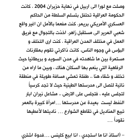
وصلت مع لورا الى اربيل في نهاية حزيران 2004 . كانت
الحكومة العراقية تحتفل بتسلم السلطة من الحاكم
العسكري الأمريكي بريمر. كنت مفعما بالأمل ان اغير واقع
شعبي المرير الى مستقبل زاهر. اخذت بالتجوال مع فريق
العمل في مختلف المدن العراقية . كنت ارى التخلف و
البؤس في وجوه الناس. كانت ذاكرتي تقوم بمقارنات
مستمرة بين ما شاهدته في مدن السويد و بريطانيا حيث
الرفاهية التي ينعم بها السكان هناك ، وبين ما اراه من
تخلف و شقاء هنا .. طفلة تمشي مسافة طويلة في منطقة
نائية لتصل الى مدرستها الطينية حيث لا تجد كرسياً
لتجلس عليه ، فتجلس على الارض .. مشاعل نيران ابار
النفط ليست بعيدة عن مدرستها …امرأة كبيرة بالعمر
تبيع المناديل في تقاطع الشوارع … ناديتها لأعطيها
نقوداً …
– (استاذ انا ما استجدي ، انا ابيع كلينس …فدوة اشتري