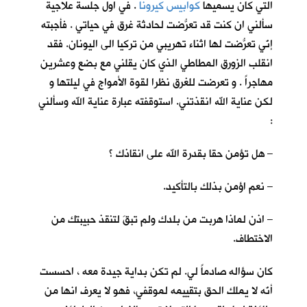
التي كان يسميها
كوابيس كيرونا
. في اول جلسة علاجية
سألني ان كنت قد تعرّضتُ لحادثة غرق في حياتي . فأجبته
إنّي تعرّضتُ لها اثناء تهريبي من تركيا الى اليونان. فقد
انقلب الزورق المطاطي الذي كان يقلني مع بضع وعشرين
مهاجراً . و تعرضت للغرق نظرا لقوة الأمواج في ليلتها و
لكن عناية الله انقذتني. استوقفته عبارة عناية الله وسألني
:
– هل تؤمن حقا بقدرة الله على انقاذك ؟
– نعم اؤمن بذلك بالتأكيد.
– اذن لماذا هربت من بلدك ولم تبقَ لتنقذ حبيبتك من
الاختطاف.
كان سؤاله صادماً لي. لم تكن بداية جيدة معه ، احسست
أنّه لا يملك الحق بتقييمه لموقفي، فهو لا يعرف انها من