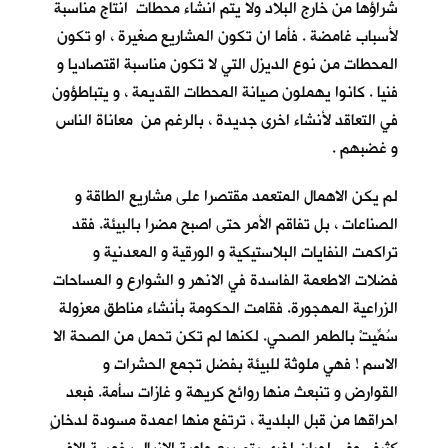
شراؤها من خارج البلاد ولا يتم انشاء محطات انتاج مناسبة
لأسباب غامضة . فأما ان تكون المشاريع صغيرة ، او تكون
المحطات من نوع الديزل التي لا تكون مناسبة اقتصاديا و
فنيا . كانوا يهملون صيانة المحطات القديمة ، و يتباطؤون
في التعاقد لأنشاء اخرى جديدة ، بالرغم من معاناة الناس
و غضبهم .
لم يكن الاهمال المتعمد مقتصرا على مشاريع الطاقة و
الصناعات ، بل تفاقم الأمر حتى اصبح مضرا بالبيئة. فقد
تراكمت النفايات البلاستيكية و الورقية و المعدنية و
فضلات الاطعمة الفاسدة في الانهر و الشوارع و المساحات
الزراعية المهجورة. فقامت الحكومة بأنشاء مناطق معزولة
سُمِّيتْ بالطمر الصحي. لكنها لم تكن تحمل من الصحة الا
الاسم ! فهي ملوثة للبيئة بفضل تجمع الحشرات و
القوارض و تنبعث منها روائح كريهة و غازات سأمة. فبعد
احراقها من قبل البلدية ، ترتفع منها اعمدة مسودة لدخانٍ