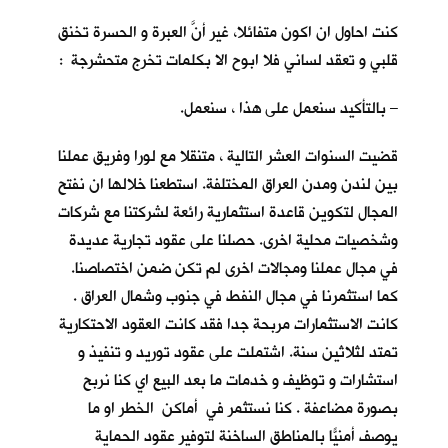
كنت احاول ان اكون متفائلا، غير أنّ العَبرة و الحسرة تخنق
قلبي و تعقد لساني فلا ابوح الا بكلمات تخرج متحشرجة :
– بالتأكيد سنعمل على هذا ، سنعمل.
قضيت السنوات العشر التالية ، متنقلا مع لورا وفريق عملنا
بين لندن ومدن العراق المختلفة. استطعنا خلالها ان نفتح
المجال لتكوين قاعدة استثمارية رائعة لشركتنا مع شركات
وشخصيات محلية اخرى. حصلنا على عقود تجارية عديدة
في مجال عملنا ومجالات اخرى لم تكن ضمن اختصاصنا.
كما استثمرنا في مجال النفط في جنوب وشمال العراق .
كانت الاستثمارات مربحة جدا فقد كانت العقود الاحتكارية
تمتد لثلاثين سنة. اشتملت على عقود توريد و تنفيذ و
استشارات و توظيف و خدمات ما بعد البيع اي كنا نربح
بصورة مضاعفة . كنا نستثمر في أماكن الخطر او ما
يوصف أمنيّاً بالمناطق الساخنة لتوفير عقود الحماية