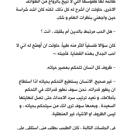
طائفة لها طقوسها التي لا تبيح بالزواج من الطوائف
الاخرى. حاولت ان اشرح له كل ذلك. لكنه كان اشد شراسة
حين واجهني بنظرات اتهام و شكٍ.
– هل الحب مرتبط بالدين أم بقلبك ، انت ؟
كان سؤالا فلسفياً اكثر منه طبياً. حاولت ان أُوضَّح له اني لا
احب الجدال بهذه القضايا. فأجبته :-
– ظروف كل انسان تتحكم بمصير حياته.
– غير صحيح. الانسان يستطيع التحكم بحياته اذا استطاع
ان يطور قدراته. نحن سوف نطور قدراتك في التحكم
بأحلامك. و نعيد ترتيب سرد الاحداث حتى تصل لنهايتها
السعيدة . وبعدها سوف ترى انك من سيتحكم بحياته ، و
ليس الظروف او الاشياء غير المنطقية.
في الجلسات التالية ، كان الطبيب يطلب مني استلقي على