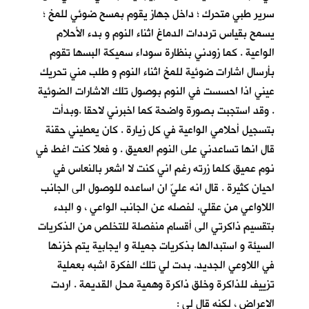
سرير طبي متحرك ؛ داخل جهاز يقوم بمسح ضوئي للمخ ؛
يسمح بقياس ترددات الدماغ اثناء النوم و بدء الأحلام
الواعية . كما زودني بنظارة سوداء سميكة البسها تقوم
بأرسال اشارات ضوئية للمخ اثناء النوم و طلب مني تحريك
عيني اذا احسست في النوم بوصول تلك الاشارات الضوئية
. وقد استجبت بصورة واضحة كما اخبرني لاحقا .وبدأت
بتسجيل أحلامي الواعية في كل زيارة . كان يعطيني حقنة
قال انها تساعدني على النوم العميق . و فعلا كنت اغط في
نوم عميق كلما زرته رغم اني كنت لا اشعر بالنعاس في
احيان كثيرة . قال انه عليّ ان اساعده للوصول الى الجانب
اللاواعي من عقلي. لفصله عن الجانب الواعي ، و البدء
بتقسيم ذاكرتي الى أقسام منفصلة للتخلص من الذكريات
السيئة و استبدالها بذكريات جميلة و ايجابية يتم خزنها
في اللاوعي الجديد. بدت لي تلك الفكرة اشبه بعملية
تزييف للذاكرة وخلق ذاكرة وهمية محل القديمة . اردت
الاعراض ، لكنه قال لي :