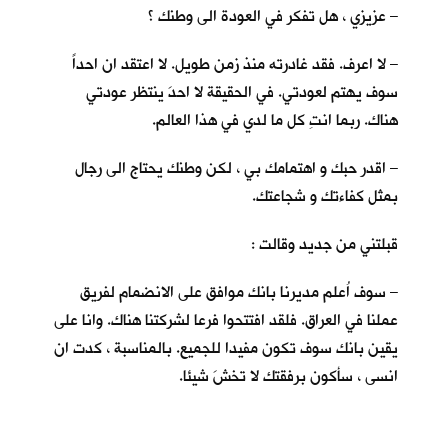
– عزيزي ، هل تفكر في العودة الى وطنك ؟
– لا اعرف. فقد غادرته منذ زمن طويل. لا اعتقد ان احداً
سوف يهتم لعودتي. في الحقيقة لا احدَ ينتظر عودتي
هناك. ربما انتِ كل ما لدي في هذا العالم.
– اقدر حبك و اهتمامك بي ، لكن وطنك يحتاج الى رجال
بمثل كفاءتك و شجاعتك.
قبلتني من جديد وقالت :
– سوف اُعلم مديرنا بانك موافق على الانضمام لفريق
عملنا في العراق. فلقد افتتحوا فرعا لشركتنا هناك. وانا على
يقين بانك سوف تكون مفيدا للجميع. بالمناسبة ، كدت ان
انسى ، سأكون برفقتك لا تخشَ شيئا.