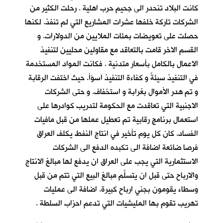
كانت البلاد تنحدر الى جحيم حرب اهلية . رحلت الكثير من
الشركات تاركة خلفها عشرات المشاريع التي لم تنفذ. لكنها
حصلت على تعويضات بمئات الملايين من الدولارات. و
القسم الاخر قامت بالتعاقد مع مقاولين محليين لتنفيذ
الاعمال بالكامل بأسعار متدنية . فكانت المواد المستخدمة
في التنفيذ سيئةً و كفاءة التنفيذ اسوَأ. حيث اختفت الرقابة
و تم هدر الأموال بغرابة و استخفاف. و حتى الشركات
الاجنبية التي تعاقدت مع الحكومة لتدريب كوادرها على
استعمال برنامج رقابية تم تعطيل عملها من قبل مافيات
الفساد. كان كل يوم تأخير في انتاج النفط يكلف العراق
فرصا ضائعة اضافة الى تكبده الدفع الى الشركات
الاستثمارية التي يجب على العراق ان يدفع لها مبالغ الانتاج
والارباح حتى قبل ان يتسلَّم مبالغ البيع التي تتم من قبل
وسطاء يقومون بجني ارباح كبيرة. اضافة الى عمليات
تهريب تقوم بها المليشيات التي تدعم احزاب السلطة .