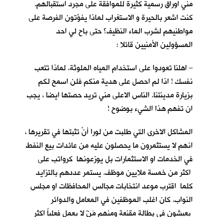
مني اوراق رسمية كثيرة للموافقة على مجرد استقبالهم.
كنت اشعر بالحيرة و الاستغراب لماذا يفوِّتون الفرصة على
مواطنيهم لشرب الماء النظيف؟ حتى باح لي احد
المسؤولين الأمنيين قائلا :
– اهلنا تعودوا على استخدام المياه الملوثة. لماذا تتعب
نفسك ! اذا لم احصل على هدية منكم فلن اسمح لكم
بزيارة مدينتنا. الناس الاعلى مني تريد حصتها ايضا ، يجب
ان تفهم هذا الشيء بوضوح !
المشاكل الاخرى التي طلبت من لورا أنْ تثبتها في تقريرها ،
انهم لا يستثمرون ما يحصلون عليه من عائدات بيع النفط
في الخدمات او الاستثمارات بل يوزعونها كرواتب على
اكثر من خمسة ملايين موظف. يستمر عددهم بالتزايد
كلما اقترب موعد انتخابات مجالس المحافظات او مجلس
النواب. كان اغلب الموظفين في المعامل والدوائر
يعيشون في بطالة مقنعة ومنهم مَنْ لا يعمل فعلياً اكثر