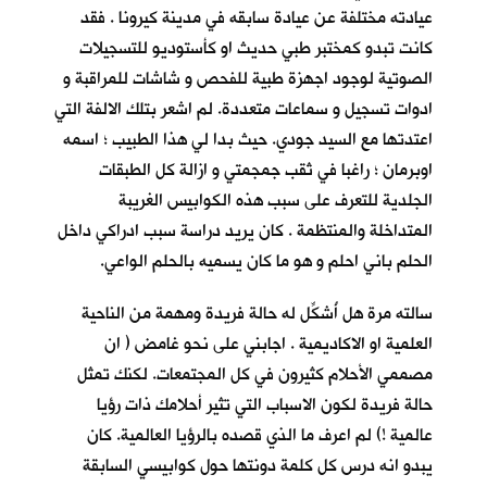
عيادته مختلفة عن عيادة سابقه في مدينة كيرونا . فقد
كانت تبدو كمختبر طبي حديث او كأستوديو للتسجيلات
الصوتية لوجود اجهزة طبية للفحص و شاشات للمراقبة و
ادوات تسجيل و سماعات متعددة. لم اشعر بتلك الالفة التي
اعتدتها مع السيد جودي. حيث بدا لي هذا الطبيب ؛ اسمه
اوبرمان ؛ راغبا في ثقب جمجمتي و ازالة كل الطبقات
الجلدية للتعرف على سبب هذه الكوابيس الغريبة
المتداخلة والمنتظمة . كان يريد دراسة سبب ادراكي داخل
الحلم باني احلم و هو ما كان يسميه بالحلم الواعي.
سالته مرة هل أُشكِّل له حالة فريدة ومهمة من الناحية
العلمية او الاكاديمية . اجابني على نحو غامض ( ان
مصممي الأحلام كثيرون في كل المجتمعات. لكنك تمثل
حالة فريدة لكون الاسباب التي تثير أحلامك ذات رؤيا
عالمية !) لم اعرف ما الذي قصده بالرؤيا العالمية. كان
يبدو انه درس كل كلمة دونتها حول كوابيسي السابقة