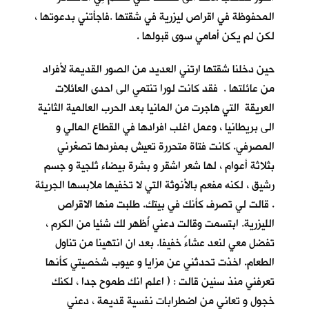
المحفوظة في اقراص ليزرية في شقتها .فاجأتني بدعوتها ،
لكن لم يكن أمامي سوى قبولها .
حين دخلنا شقتها ارتني العديد من الصور القديمة لأفراد
من عائلتها . فقد كانت لورا تنتمي الى احدى العائلات
العريقة التي هاجرت من المانيا بعد الحرب العالمية الثانية
الى بريطانيا ، وعمل اغلب افرادها في القطاع المالي و
المصرفي. كانت فتاة متحررة تعيش بمفردها تصغرني
بثلاثة أعوام ، لها شعر اشقر و بشرة بيضاء ثلجية و جسم
رشيق ، لكنه مفعم بالأنوثة التي لا تخفيها ملابسها الجريئة
. قالت لي تصرف كأنك في بيتك. طلبت منها الاقراص
الليزرية. ابتسمت وقالت دعني أُظهر لك شئيا من الكرم ،
تفضل معي لنعد عشاءً خفيفا. بعد ان انتهينا من تناول
الطعام. اخذت تحدثني عن مزايا و عيوب شخصيتي كأنها
تعرفني منذ سنين قالت : ( اعلم انك طموح جدا ، لكنك
خجول و تعاني من اضطرابات نفسية قديمة ، دعني