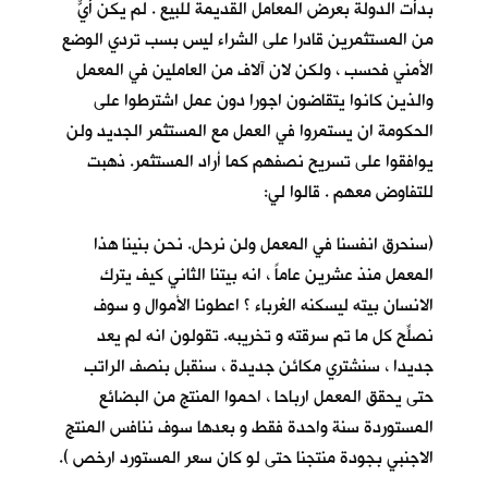
بدأت الدولة بعرض المعامل القديمة للبيع . لم يكن أيٌّ
من المستثمرين قادرا على الشراء ليس بسب تردي الوضع
الأمني فحسب ، ولكن لان آلاف من العاملين في المعمل
والذين كانوا يتقاضون اجورا دون عمل اشترطوا على
الحكومة ان يستمروا في العمل مع المستثمر الجديد ولن
يوافقوا على تسريح نصفهم كما أراد المستثمر. ذهبت
للتفاوض معهم . قالوا لي:
(سنحرق انفسنا في المعمل ولن نرحل. نحن بنينا هذا
المعمل منذ عشرين عاماً ، انه بيتنا الثاني كيف يترك
الانسان بيته ليسكنه الغرباء ؟ اعطونا الأموال و سوف
نصلِّح كل ما تم سرقته و تخريبه. تقولون انه لم يعد
جديدا ، سنشتري مكائن جديدة ، سنقبل بنصف الراتب
حتى يحقق المعمل ارباحا ، احموا المنتج من البضائع
المستوردة سنة واحدة فقط و بعدها سوف ننافس المنتج
الاجنبي بجودة منتجنا حتى لو كان سعر المستورد ارخص ).