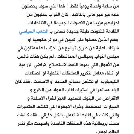
من ساعة واحدة يومياً فقط ! فما الذي سوف يحصلون
عليه غير عجز مالي بالتأكيد . كان النواب يطلبون من
احزابهم مزيدا من الاصوات الجديدة في الانتخابات
القادمة فتكونت طبقة جديدة تسمى بـ
الشعب السياسي
وهم الذين حصلوا على تعيين في دوائر حكومية او
شركات اهلية عن طريق ترشيح من احزاب لها ممثلون في
مجلس النواب ومجالس المحافظات . لم يكن هناك فائض
من الأموال التي يدرها النفط لاستصلاح الاراضي الزراعية
او انشاء معامل لتكرير المشتقات النفطية او الصناعات
الكيمياوية او تشغيل مصانع الحديد او الاسمنت . فقد كان
البلد مستمرا في استيراد اغلب المواد من الخارج و
الاقتراض من البنوك لتسديد العجز لشراء الاسلحة و
السيارات المصفحة. وشراء الاجهزة التي تكشف المتفجرات
والتي كانت في اغلبها لا تعمل بشكل حقيقي . فقد كشفت
صحف بريطانية هذه الصفقات الفاسدة واصبحت مثار تندر
العالم اجمع .