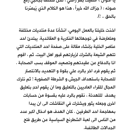
يا اخوان ) اكتفيت بهز راسي ، لكنّ شخصا بجانبي رفع
صوته : ( جزاك الله خيراً ، هذا هو الكلام الذي يُبصِّرنا
بالحق .. !).
اخذت خليتنا بالعمل اليومي، انشأنا عدة منتديات مختلفة
ومتعارضة في توجهاتها الفكرية و العقائدية. يبتدئ احد
عناصر الخلية بإنشاء مقالة على صفحة احد المنتديات التي
تتهم الشيعة بالشرك لزيارتهم قبور اهل البيت. ثم ، اقوم
انا بالدفاع عن عقيدتهم وتصعيد الموقف بسب الصحابة .
ثم يقوم فرد اخر بالرد علي بقوة و التهديد بالانتصار
للصحابة باستهداف الجيش و الشرطة الصفوية ! ثم نترك
المجال للقراء العاديين بالتعليق وما ان يقوم احدٍ بتعليق
يهدف للتهدئة ، نقوم بالرد عليه بقسوة من حسابات
اخرى وجعله يثور ويشترك في النقاشات الى ان يبدا
بمهاجمة احد الطرفين . كان الهدف هو ادخال اكبر عدد
من الناس الى لعبة الشطرنج السياسية عن طريق فتح
الجدالات الطائفية.