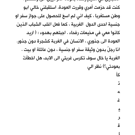
كنت قد حزمت أمري وقررت العودة. استقبلني خالي ابو
وطن مستغربا ، كيف اني لم اسعَ للحصول على جواز سفر او
جنسية احدى الدول الغربية ، كما فعل اغلب الشباب الذين
كانوا معي في مخيمات رفحاء . اجبتهم بهدوء : ( اريد
العودة الى جذوري ، الانسان في الغربة كشجرة دون جذور.
انا رجلٌ بدون وثيقة سفر او جنسية ، دون عائلة او بيت .
الغربة يا خال سوف تكرس غربتي الى الابد، هل اخطأتُ
بعودتي؟) نظر الي
كأ
نّ
ه
غ
ي
ر
ق
ا