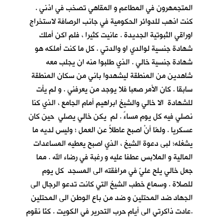
المتجمهرون في المطاعم و المقاهي تصخب في اذني .
كنت اذهب للدوائر الحكومية في جانب الرصافة لاستخراج
اوراقي الثبوتية الجديدة . عانيت كثيرا ، فلم اكن أملك
شهادة جنسية لوالدي او والدتي . كل ما كنت أملكه هو
شهادة جنسية خالي . الذي طلبوا منه ان يجلب معه
شاهدين من المنطقة ليشهدوا باني من سكان المنطقة
سابقا . كان الأمر صعبا فلا يوجد من يعرفني . و لم يأت
للشهادة الا خالي والشيخ ابراهيم أمام الجامع ، الذي كنا
نصلي فيه كل يوم مساءً . لم يكن خالي يصلي حين كان
عسكريا . ولمّا أنْ اصبح عاطلاً عن العمل ؛ وليس لديه ما
يشغله؛ لبى دعوة الشيخ ، الذي اصبح يعطيه المساعدات
المالية و الملابس عطفا عليه و رغبة في رضاء الله . مما
جعل خالي يلح عليّ في مرافقته الى المسجد كل يوم
للصلاة . وسماع خطب الشيخ التي كانت تدعو الرجال الى
الجهاد ضد المحتلين و ضد من باع الوطن الى المحتلين
.عادت ذاكرتي الى أيام حرب التحرير في الكويت . كنّا نقوم