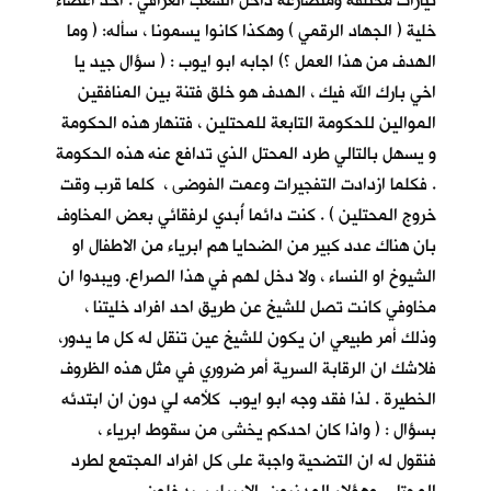
تيارات مختلفة ومتصارعة داخل الشعب العراقي . احد اعضاء
خلية ( الجهاد الرقمي ) وهكذا كانوا يسمونا ، سأله: ( وما
الهدف من هذا العمل ؟) اجابه ابو ايوب : ( سؤال جيد يا
اخي بارك الله فيك ، الهدف هو خلق فتنة بين المنافقين
الموالين للحكومة التابعة للمحتلين ، فتنهار هذه الحكومة
و يسهل بالتالي طرد المحتل الذي تدافع عنه هذه الحكومة
. فكلما ازدادت التفجيرات وعمت الفوضى ، كلما قرب وقت
خروج المحتلين ) . كنت دائما أُبدي لرفقائي بعض المخاوف
بان هناك عدد كبير من الضحايا هم ابرياء من الاطفال او
الشيوخ او النساء ، ولا دخل لهم في هذا الصراع. ويبدوا ان
مخاوفي كانت تصل للشيخ عن طريق احد افراد خليتنا ،
وذلك أمر طبيعي ان يكون للشيخ عين تنقل له كل ما يدور،
فلاشك ان الرقابة السرية أمر ضروري في مثل هذه الظروف
الخطيرة . لذا فقد وجه ابو ايوب كلأمه لي دون ان ابتدئه
بسؤال : ( واذا كان احدكم يخشى من سقوط ابرياء ،
فنقول له ان التضحية واجبة على كل افراد المجتمع لطرد