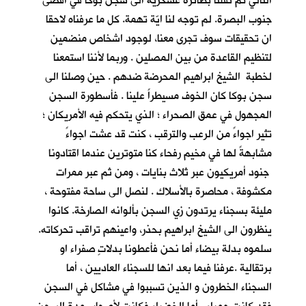
التالي تم نقلنا بطائرة عسكرية الى سجن بوكا في اقصى
جنوب البصرة. لم توجه لنا ايّة تهمة. كل ما عرفناه لاحقا
ان تحقيقات سوف تجرى معنا، لوجود اشخاص منضمين
لتنظيم القاعدة من بين المصلين . وربما لأننا استمعنا
لخطبة الشيخ ابراهيم المحرضة ضدهم . حين وصلنا الى
سجن بوكا كان الخوف مسيطراً علينا . فأسطورة السجن
المجهول في عمق الصحراء ؛ الذي يتحكم فيه الأمريكان ؛
تثير اجواءً من الرعب والترقب ، كنت قد عشت اجواءً
مشابهةً لها في مخيم رفحاء كنا متوترين عندما اقتادونا
جنود أمريكيون عبر ثلاث بنايات ، ومن ثم عبر ممرات
مكشوفة ، محاصرة بالأسلاك . لنصل الى ساحة مفتوحة ،
مليئة بسجناء يرتدون زي السجن بألوانه الصارخة. كانوا
ينظرون الى الشيخ ابراهيم بحذر، واعينهم تراقب تحركاته.
سلموه بدلة بيضاء أما نحن فأعطونا بدلاتٍ صفراء او
برتقالية .عرفنا فيما بعد انها للسجناء العاديين ، أما
السجناء الخطرون و الذين تسببوا في مشاكل في السجن