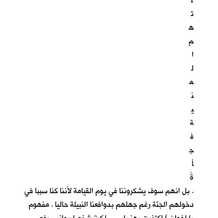
ء
ت
ه
م
ا
ل
م
ن
ي
ة
ف
ج
أ
ةً
. بل انهم سوف يشكروننا في يوم القيامة لأننا كنا سببا في
دخولهم الجنّة رغم جهلهم بدوافعنا النبيلة حاليا . مفهوم