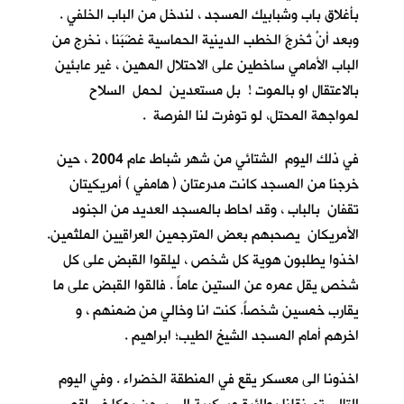
بأغلاق باب وشبابيك المسجد ، لندخل من الباب الخلفي .
وبعد أنْ تُخرجَ الخطب الدينية الحماسية غضَبَنا ، نخرج من
الباب الأمامي ساخطين على الاحتلال المهين ، غير عابئين
بالاعتقال او بالموت ! بل مستعدين لحمل السلاح
لمواجهة المحتل، لو توفرت لنا الفرصة .
في ذلك اليوم الشتائي من شهر شباط عام 2004 ، حين
خرجنا من المسجد كانت مدرعتان ( هامفي ) أمريكيتان
تقفان بالباب ، وقد احاط بالمسجد العديد من الجنود
الأمريكان يصحبهم بعض المترجمين العراقيين الملثمين.
اخذوا يطلبون هوية كل شخص ، ليلقوا القبض على كل
شخصٍ يقل عمره عن الستين عاماً . فالقوا القبض على ما
يقارب خمسين شخصاً. كنت انا وخالي من ضمنهم ، و
اخرهم أمام المسجد الشيخ الطيب؛ ابراهيم .
اخذونا الى معسكر يقع في المنطقة الخضراء . وفي اليوم