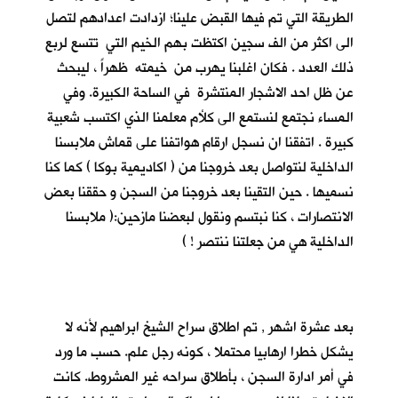
الطريقة التي تم فيها القبض علينا؛ ازدادت اعدادهم لتصل
الى اكثر من الف سجين اكتظت بهم الخيم التي تتسع لربع
ذلك العدد . فكان اغلبنا يهرب من خيمته ظهراً ، ليبحث
عن ظل احد الاشجار المنتشرة في الساحة الكبيرة. وفي
المساء نجتمع لنستمع الى كلأم معلمنا الذي اكتسب شعبية
كبيرة . اتفقنا ان نسجل ارقام هواتفنا على قماش ملابسنا
الداخلية لنتواصل بعد خروجنا من ( اكاديمية بوكا ) كما كنا
نسميها . حين التقينا بعد خروجنا من السجن و حققنا بعض
الانتصارات ، كنا نبتسم ونقول لبعضنا مازحين:( ملابسنا
الداخلية هي من جعلتنا ننتصر ! )
بعد عشرة اشهر , تم اطلاق سراح الشيخ ابراهيم لأنه لا
يشكل خطرا ارهابيا محتملا ، كونه رجل علم. حسب ما ورد
في أمر ادارة السجن ، بأطلاق سراحه غير المشروط. كانت