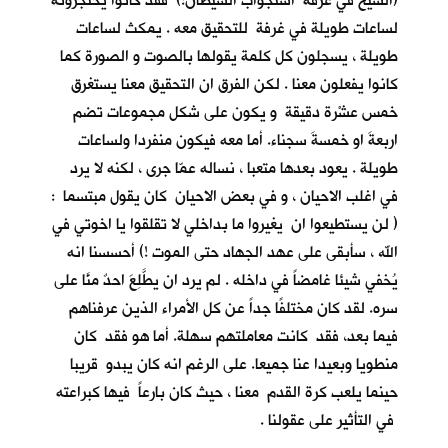
(الشيخ في غرفة استجواب الشيطان!) فقد كانوا يحتجزونه
لساعات طويلة في غرفة للتحقيق معه . يمكث لساعات
طويلة ، يسجلون كل كلمة يقولها بالصوت و الصورة كما
كانوا يفعلون معنا . لكن الفرق ان التحقيق معنا يستغرق
خمس عشْرة دقيقة و يكون على شكل مجموعات تضم
اربعةَ او خمسةَ سجناء. أما معه فيكون منفردا ولساعات
طويلة . يعود بعدها متعبا ، نساله عمّا جرى ، لكنه لا يرد
في اغلب الاحيان ، و في بعض الاحيان كان يقول مبتسما :
( لن يستطيعوا ان يغيروا ما بداخلي لا تقلقوا يا اخوتي في
الله ، سأبقى على عهد الجهاد حتى الموت !) أحسسنا انه
يُخفي شيئا غامضاً في داخله . لم يرد ان يطَّلِعَ احدٌ منَّا على
سره. لقد كان مختلفًا جداً عن كل الأمراء الذين عرفناهم
فيما بعد، فقد كانت معاملتهم سهلة. أما هو فقد كان
منطويا وبعيدا عنا جميعا. على الرغم انه كان يبدو قريبا
حينما يلعب كرة القدم معنا ، حيث كان بارعاً فيها كبراعته
في التأثير على عقولنا .