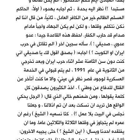
بهذا المبادئ أيام حكم الدكتاتور ، الم يكن ظالما و
مستبدا ؟) نظر اليه بحدة ، ثم اجابه بهدوء ( اولاً، الحاكم
المسلم الظالم خير من الكافر العادل ، ثانياً، من قال اننا لم
نكن نتكلم وقتها ، و لكن لم يكن الجهاد واجباً مادام
صدام قد حارب الكفار. احفظ هذه القاعدة جيدا : عدو
عدوي ، صديقي ! ). سأله سجين اخر ( الم تقاتل في حرب
ايران او الكويت ؟ ) اجابه: ( بصدق اقول لك يا صديقي اني
كنت دون سن الثامنة عشر اثناء حرب ايران وبعد تخرجي
من الثانوية في عام 1991 ، لم يتم قبولي في الخدمة
العسكرية لوجود قصر نظر في عينيّ، والا ما كنت أتأخر عن
القتال للدفاع عن وطني ) . اخذ الكثيرون يصدقون كل
كلمة يقولها ، ومن ضمنهم خالي الذي قال: ( الرجل يحكي
الواقع هل تريد ان نسكت بعد ان تم اذلالنا ، و جعلنا
نجلس في البيت بلا عمل ؟) . كنّا نسميه ( الشيخ ) رغم ان
عمره لم يتجاوز في وقتها الثلاثة والثلاثين عاما. وما ان
يفتقده احدنا ويسال: ( اين الشيخ ؟ ) حتى يجيبه الاخرون: