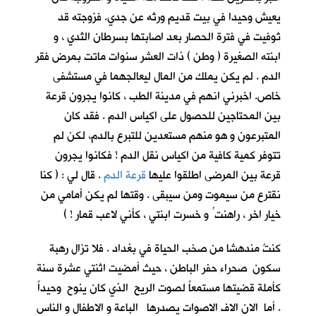
يعيش وحيدا في بيت قديم ورثه عن جدي. فزوجته قد
تُوفيت في فترة الحصار بعد اصابتها بسرطان الثدي ، و
ابنته الصغيرة ( وطن ) ذات العشر سنوات ماتت بمرض فقر
الدم . لم يكن يملك من المال ليعالجهما في مستشفى
خاص. اخبرني انهم في مدينة الطب ، كانوا يجرون قرعة
بين المحتاجين للحصول على اكياس الدم . فقد كان
المتبرعون و هو منهم مستعدين للتبرع بالدم، لكن لم
تتوفر كمية كافية من اكياس نقل الدم ! فكانوا يجرون
قرعة بين المرضى اطلقوا عليها
قرعة الدم
. قال لي : ( كنا
نقترع من سيموت ومن سيبقى . وقتها لم يكن أمامي من
خيار اخر ، راهنت ُ و خسرت ابنتي ، كأني لاعب قمار ! )
كنتُ مندهشا من صخب الحياة في بغداد . فلا تزال رهبة
سكون صحراء حفر الباطن ، حيث أمضيت اثنتي عشرة سنة
كأملة قضيتها مستمعاً لصوت الريح الذي كان ينوح وحيداً
. أما الان الاف الاصوات يصدرها الباعة و الاطفال و الناس