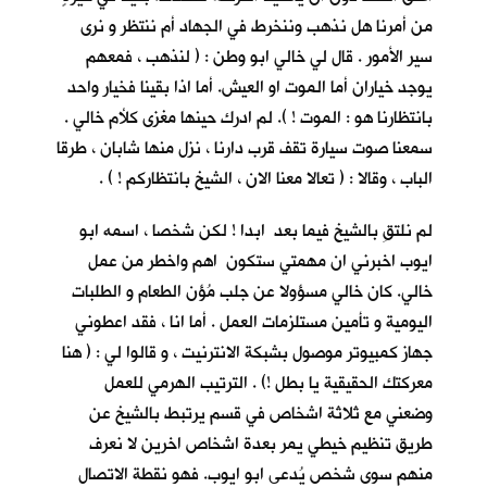
من أمرنا هل نذهب وننخرط في الجهاد أم ننتظر و نرى
سير الأمور . قال لي خالي ابو وطن : ( لنذهب ، فمعهم
يوجد خياران أما الموت او العيش. أما اذا بقينا فخيار واحد
بانتظارنا هو : الموت ! ). لم ادرك حينها مغزى كلأم خالي .
سمعنا صوت سيارة تقف قرب دارنا ، نزل منها شابان ، طرقا
الباب ، وقالا : ( تعالا معنا الان ، الشيخ بانتظاركم ! ) .
لم نلتقِ بالشيخ فيما بعد ابدا ! لكن شخصا ، اسمه ابو
ايوب اخبرني ان مهمتي ستكون اهم واخطر من عمل
خالي. كان خالي مسؤولا عن جلب مُؤن الطعام و الطلبات
اليومية و تأمين مستلزمات العمل . أما انا ، فقد اعطوني
جهاز كمبيوتر موصول بشبكة الانترنيت ، و قالوا لي : ( هنا
معركتك الحقيقية يا بطل !) . الترتيب الهرمي للعمل
وضعني مع ثلاثة اشخاص في قسم يرتبط بالشيخ عن
طريق تنظيم خيطي يمر بعدة اشخاص اخرين لا نعرف
منهم سوى شخص يُدعى ابو ايوب. فهو نقطة الاتصال