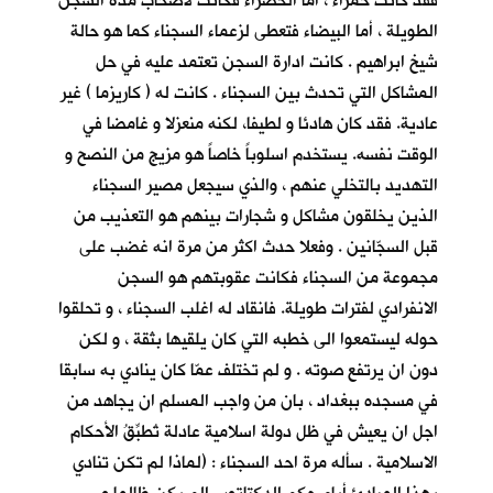
فقد كانت حمراء ، أما الخضراء فكانت لأصحاب مدة السجن
الطويلة ، أما البيضاء فتعطى لزعماء السجناء كما هو حالة
شيخ ابراهيم . كانت ادارة السجن تعتمد عليه في حل
المشاكل التي تحدث بين السجناء . كانت له ( كاريزما ) غير
عادية. فقد كان هادئا و لطيفا، لكنه منعزلا و غامضا في
الوقت نفسه. يستخدم اسلوباً خاصاً هو مزيج من النصح و
التهديد بالتخلي عنهم ، والذي سيجعل مصير السجناء
الذين يخلقون مشاكل و شجارات بينهم هو التعذيب من
قبل السجّانين . وفعلا حدث اكثر من مرة انه غضب على
مجموعة من السجناء فكانت عقوبتهم هو السجن
الانفرادي لفترات طويلة. فانقاد له اغلب السجناء ، و تحلقوا
حوله ليستمعوا الى خطبه التي كان يلقيها بثقة ، و لكن
دون ان يرتفع صوته . و لم تختلف عمّا كان ينادي به سابقا
في مسجده ببغداد ، بان من واجب المسلم ان يجاهد من
اجل ان يعيش في ظل دولة اسلامية عادلة تُطبِّقُ الأحكام
الاسلامية . سأله مرة احد السجناء : (لماذا لم تكن تنادي