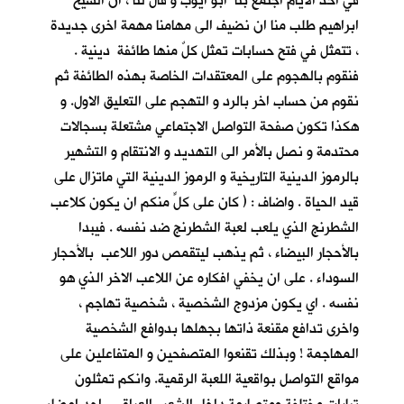
في احد الأيام اجتمع بنا ابو ايوب و قال لنا ، ان الشيخ
ابراهيم طلب منا ان نضيف الى مهامنا مهمة اخرى جديدة
، تتمثل في فتح حسابات تمثل كلٌ منها طائفة دينية .
فنقوم بالهجوم على المعتقدات الخاصة بهذه الطائفة ثم
نقوم من حساب اخر بالرد و التهجم على التعليق الاول. و
هكذا تكون صفحة التواصل الاجتماعي مشتعلة بسجالات
محتدمة و نصل بالأمر الى التهديد و الانتقام و التشهير
بالرموز الدينية التاريخية و الرموز الدينية التي ماتزال على
قيد الحياة . واضاف : ( كان على كلٍّ منكم ان يكون كلاعب
الشطرنج الذي يلعب لعبة الشطرنج ضد نفسه . فيبدا
بالأحجار البيضاء ، ثم يذهب ليتقمص دور اللاعب بالأحجار
السوداء . على ان يخفي افكاره عن اللاعب الاخر الذي هو
نفسه . اي يكون مزدوج الشخصية ، شخصية تهاجم ،
واخرى تدافع مقنعة ذاتها بجهلها بدوافع الشخصية
المهاجمة ! وبذلك تقنعوا المتصفحين و المتفاعلين على
مواقع التواصل بواقعية اللعبة الرقمية. وانكم تمثلون