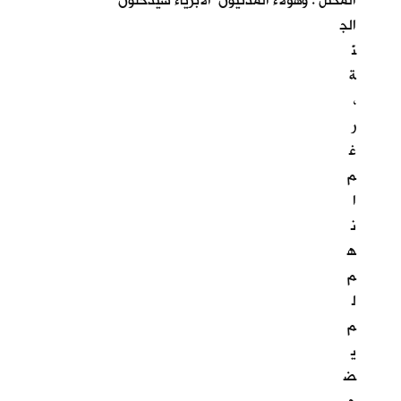
المحتل . وهؤلاء المدنيون الابرياء سيدخلون
الج
نّ
ة
،
ر
غ
م
ا
ن
ه
م
ل
م
ي
ض