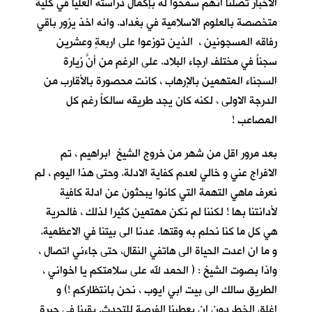
الاخبار تصلنا انهم سمحوا له بإكمال دراسته العليا في كلية
متخصصة بالعلوم الاسلامية في بغداد. وانه اخذ يزور باقي
رفاقه المسجونين ، الذين توزعوا على اربعةٍ وعشرين
سجناً في مختلف ارجاء البلاد. على الرغم من أنَّ زيارة
السجناء المتهمين بالإرهاب ، كانت محصورة بالأقارب من
الدرجة الاولى ، لكنه كان يجد طريقه سالكاً رغم كل
المصاعب !
بعد مرور اقل من شهر من خروج الشيخ ابراهيم ، تم
الافراج عني و خالي لعدم كفاية الادلة. وحتى هذا اليوم ، لم
نعرف ماهي التهمة التي كانوا يبحثون عن ادلة كافية
لأدانتنا بها ! لكننا لم نكن مهتمين كثيرا لذلك ، فالحرية
هي كل ما كنا نحلم به وقتها. عدنا الى بيتنا في الاعظمية.
و ما ان اعدت الحياة الى هاتفي النقال، حتى جاءني اتصال ،
واذا بصوت الشيخ : ( الحمد لله على سلامتكم يا اخواني ،
الطريق سالك الى بيت ابي ايوب ، نحن بانتظاركم !) و
اغلق الخط دون ان يعطينا الفرصة للتحدث. بقينا في حيرةٍ