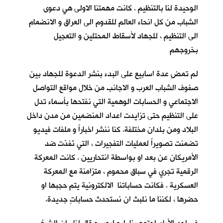
الوحيدة لنا بالتنظيم . كانت مهمتنا الاولى هي دعوى
الشباب من كل انحاء العالم للقدوم الى العراق و الانضمام
الى التنظيم ، للجهاد لأسقاط المحتلين و التعجيل
بخروجهم
لم تمضِ عدة اسابيع على البدء بنشر الدعوة للجهاد بين
صفوف الشباب العرب و الاجانب من خلال مواقع التواصل
الاجتماعي و الحسابات الوهمية التي نفتحها بأسماء تدل
على التنظيم حتى تزايدت اعداد المنضمين من مدن داخل
البلاد ومن بلدان مختلفة. كنا ننشر اخباراً و ملفات فيديو
تضمنت تصويراً لعمليات التفجيرات ، التي نُفذت ضد
الأمريكان عن بعد او بواسطة انتحاريين . كانت المعركة
الرقمية تجري في سباق محموم ، متزامنة مع المعركة
العسكرية . فكانت حساباتنا الالكترونية يتم حجبها او
حضرها ، لكننا ما نلبث ان نستحدث حساباتٍ جديدة.