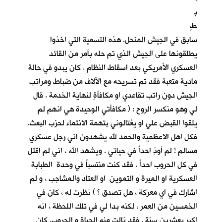
ب
طٍ
سابق في الجيش المنحل. هذه التسمية التي اخذوا
يطلقونها على الجيش الذي تم حله بأمر من القائد
العسكري الأمريكي بعد اسقاط النظام . كان يبدو في حالة
مادية متعبة فقد تم تسريحه مع الآلاف من ضباط ومراتب
الجيش دون راتب تقاعدي او مكافأةٍ لنهاية الخدمة . قال
لي وهو منكسر الروح : ( مكافأتي الوحيدة هي انهم لم
يلقوا القبض علي او يغتالوني بتهمة الانتماء لحزب البعث.
فكل اهل الاعظمية والحمد لله يشهدون اني رجل عسكري
مسالم ! لم أوذِ احداً في حياتي . ويشهد الله ، اني لم اقتل
في كل الحروب احداً . فقد كنت منتسباً في وحدة الطبابة
العسكرية او الميرة و التموين او العتاد والمشاجب ، و لم
اشارك في اي معركة ، هل تصدق ؟ ) نظرت له ، كان في
الخمسين من العمر ، لكنه بدا لي في تلك اللحظة ، انه
اكبر بعشرين سنة . فقد نالت منه الحياة و الحروب. كان