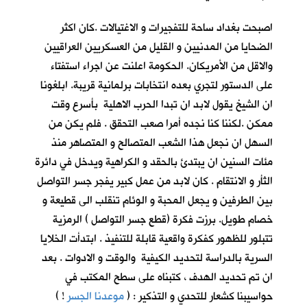
اصبحت بغداد ساحة للتفجيرات و الاغتيالات .كان اكثر
الضحايا من المدنيين و القليل من العسكريين العراقيين
والاقل من الأمريكان. الحكومة اعلنت عن اجراء استفتاء
على الدستور لتجري بعده انتخابات برلمانية قريبة. ابلغونا
ان الشيخ يقول لابد ان تبدا الحرب الاهلية بأسرع وقت
ممكن .لكننا كنا نجده أمرا صعب التحقق . فلم يكن من
السهل ان نجعل هذا الشعب المتصالح و المتصاهر منذ
مئات السنين ان يبتدئ بالحقد و الكراهية ويدخل في دائرة
الثأر و الانتقام . كان لابد من عمل كبير يفجر جسر التواصل
بين الطرفين و يجعل المحبة و الوئام تنقلب الى قطيعة و
خصام طويل. برزت فكرة (قطع جسر التواصل ) الرمزية
تتبلور للظهور كفكرة واقعية قابلة للتنفيذ . ابتدأت الخلايا
السرية بالدراسة لتحديد الكيفية والوقت و الادوات . بعد
ان تم تحديد الهدف ، كتبناه على سطح المكتب في
حواسيبنا كشعار للتحدي و التذكير : (
موعدنا الجسر
!
)