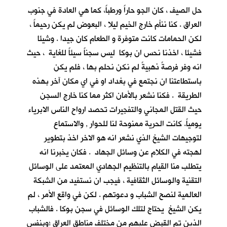
حل الصيف ، كان الجو حاراً ورطباً، كما هي العادة في جنوب
العراق . كنا ننأم خارج الخيم ليلا ، البعوض لم يكن رحيماً ،
لكن الحمامات كانت متوفرة و الطعام كان جيدا . وشيئا
فشيئا ، اخذنا نحس ان بوكا ليس سجناً سيئاً للغاية ، حيث
انه وفر فرصةً ذهبيةً لم نكن نحلم بها ، فلم يكن
باستطاعتنا ان نجتمع في بغداد او في اي مكان آخر بهذه
الطريقة . فكنا نشعر بالأمان اكثر مما كنا خارج السجن
حيث القتل المجاني والتفجيرات تحصد ارواح الناس الابرياء
يومياً. كانت الحرية ممنوحة لنا للحوار , والاستماع
لتوجيهات الشيخ الذي نشعر انه هو الاخر اخذ بتطوير
لهجته في الكلام عن وسائل الجهاد . فكان يخبرنا انه
يتطلب منا القيام بالتنظيم الجهادي المعتمد على الوسائل
التقنية والوسائل الثقافية ، فيجب ان نستفيد من الشبكة
العالمية لنصح الشباب و دعوتهم . لكن في واقع الأمر ، لم
يكن الشيخ يحتاج لتلك الوسائل في سجن بوكا . فالشباب
الذين تم القبض عليهم من مختلف مناطق العراق ؛وبنفس