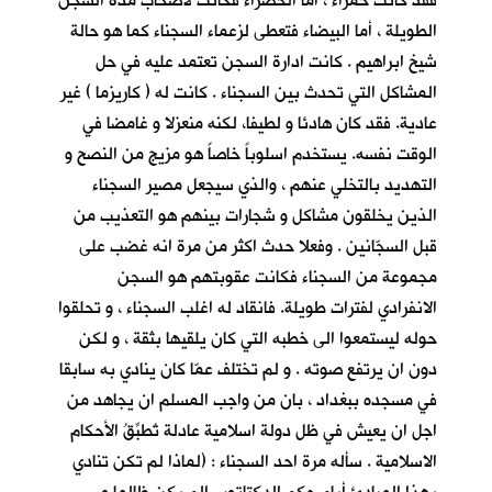
فقد كانت حمراء ، أما الخضراء فكانت لأصحاب مدة السجن
الطويلة ، أما البيضاء فتعطى لزعماء السجناء كما هو حالة
شيخ ابراهيم . كانت ادارة السجن تعتمد عليه في حل
المشاكل التي تحدث بين السجناء . كانت له ( كاريزما ) غير
عادية. فقد كان هادئا و لطيفا، لكنه منعزلا و غامضا في
الوقت نفسه. يستخدم اسلوباً خاصاً هو مزيج من النصح و
التهديد بالتخلي عنهم ، والذي سيجعل مصير السجناء
الذين يخلقون مشاكل و شجارات بينهم هو التعذيب من
قبل السجّانين . وفعلا حدث اكثر من مرة انه غضب على
مجموعة من السجناء فكانت عقوبتهم هو السجن
الانفرادي لفترات طويلة. فانقاد له اغلب السجناء ، و تحلقوا
حوله ليستمعوا الى خطبه التي كان يلقيها بثقة ، و لكن
دون ان يرتفع صوته . و لم تختلف عمّا كان ينادي به سابقا
في مسجده ببغداد ، بان من واجب المسلم ان يجاهد من
اجل ان يعيش في ظل دولة اسلامية عادلة تُطبِّقُ الأحكام
الاسلامية . سأله مرة احد السجناء : (لماذا لم تكن تنادي