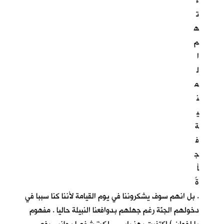
ء
ت
ه
م
ا
ل
م
ن
ي
ة
ف
ج
أ
ةً
. بل انهم سوف يشكروننا في يوم القيامة لأننا كنا سببا في
دخولهم الجنّة رغم جهلهم بدوافعنا النبيلة حاليا . مفهوم