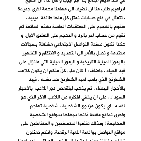
في احد الأيام اجتمع بنا ابو ايوب و قال لنا ، ان الشيخ
ابراهيم طلب منا ان نضيف الى مهامنا مهمة اخرى جديدة
، تتمثل في فتح حسابات تمثل كلٌ منها طائفة دينية .
فنقوم بالهجوم على المعتقدات الخاصة بهذه الطائفة ثم
نقوم من حساب اخر بالرد و التهجم على التعليق الاول. و
هكذا تكون صفحة التواصل الاجتماعي مشتعلة بسجالات
محتدمة و نصل بالأمر الى التهديد و الانتقام و التشهير
بالرموز الدينية التاريخية و الرموز الدينية التي ماتزال على
قيد الحياة . واضاف : ( كان على كلٍّ منكم ان يكون كلاعب
الشطرنج الذي يلعب لعبة الشطرنج ضد نفسه . فيبدا
بالأحجار البيضاء ، ثم يذهب ليتقمص دور اللاعب بالأحجار
السوداء . على ان يخفي افكاره عن اللاعب الاخر الذي هو
نفسه . اي يكون مزدوج الشخصية ، شخصية تهاجم ،
واخرى تدافع مقنعة ذاتها بجهلها بدوافع الشخصية
المهاجمة ! وبذلك تقنعوا المتصفحين و المتفاعلين على
مواقع التواصل بواقعية اللعبة الرقمية. وانكم تمثلون