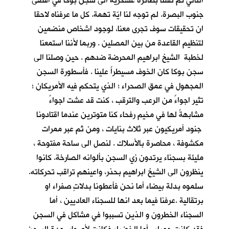
التالي تم نقلنا بطائرة عسكرية الى سجن بوكا في اقصى
جنوب البصرة. لم توجه لنا ايّة تهمة. كل ما عرفناه لاحقا
ان تحقيقات سوف تجرى معنا، لوجود اشخاص منضمين
لتنظيم القاعدة من بين المصلين . وربما لأننا استمعنا
لخطبة الشيخ ابراهيم المحرضة ضدهم . حين وصلنا الى
سجن بوكا كان الخوف مسيطراً علينا . فأسطورة السجن
المجهول في عمق الصحراء ؛ الذي يتحكم فيه الأمريكان ؛
تثير اجواءً من الرعب والترقب ، كنت قد عشت اجواءً
مشابهةً لها في مخيم رفحاء كنا متوترين عندما اقتادونا
جنود أمريكيون عبر ثلاث بنايات ، ومن ثم عبر ممرات
مكشوفة ، محاصرة بالأسلاك . لنصل الى ساحة مفتوحة ،
مليئة بسجناء يرتدون زي السجن بألوانه الصارخة. كانوا
ينظرون الى الشيخ ابراهيم بحذر، واعينهم تراقب تحركاته.
سلموه بدلة بيضاء أما نحن فأعطونا بدلاتٍ صفراء او
برتقالية .عرفنا فيما بعد انها للسجناء العاديين ، أما
السجناء الخطرون و الذين تسببوا في مشاكل في السجن