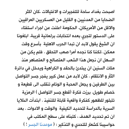
اصبحت بغداد ساحة للتفجيرات و الاغتيالات .كان اكثر
الضحايا من المدنيين و القليل من العسكريين العراقيين
والاقل من الأمريكان. الحكومة اعلنت عن اجراء استفتاء
على الدستور لتجري بعده انتخابات برلمانية قريبة. ابلغونا
ان الشيخ يقول لابد ان تبدا الحرب الاهلية بأسرع وقت
ممكن .لكننا كنا نجده أمرا صعب التحقق . فلم يكن من
السهل ان نجعل هذا الشعب المتصالح و المتصاهر منذ
مئات السنين ان يبتدئ بالحقد و الكراهية ويدخل في دائرة
الثأر و الانتقام . كان لابد من عمل كبير يفجر جسر التواصل
بين الطرفين و يجعل المحبة و الوئام تنقلب الى قطيعة و
خصام طويل. برزت فكرة (قطع جسر التواصل ) الرمزية
تتبلور للظهور كفكرة واقعية قابلة للتنفيذ . ابتدأت الخلايا
السرية بالدراسة لتحديد الكيفية والوقت و الادوات . بعد
ان تم تحديد الهدف ، كتبناه على سطح المكتب في
حواسيبنا كشعار للتحدي و التذكير : (
موعدنا الجسر
!
)