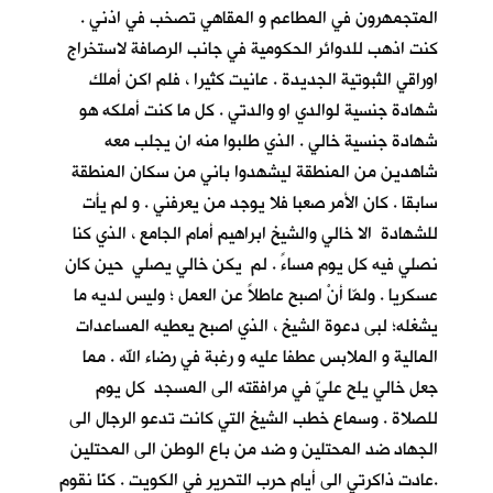
المتجمهرون في المطاعم و المقاهي تصخب في اذني .
كنت اذهب للدوائر الحكومية في جانب الرصافة لاستخراج
اوراقي الثبوتية الجديدة . عانيت كثيرا ، فلم اكن أملك
شهادة جنسية لوالدي او والدتي . كل ما كنت أملكه هو
شهادة جنسية خالي . الذي طلبوا منه ان يجلب معه
شاهدين من المنطقة ليشهدوا باني من سكان المنطقة
سابقا . كان الأمر صعبا فلا يوجد من يعرفني . و لم يأت
للشهادة الا خالي والشيخ ابراهيم أمام الجامع ، الذي كنا
نصلي فيه كل يوم مساءً . لم يكن خالي يصلي حين كان
عسكريا . ولمّا أنْ اصبح عاطلاً عن العمل ؛ وليس لديه ما
يشغله؛ لبى دعوة الشيخ ، الذي اصبح يعطيه المساعدات
المالية و الملابس عطفا عليه و رغبة في رضاء الله . مما
جعل خالي يلح عليّ في مرافقته الى المسجد كل يوم
للصلاة . وسماع خطب الشيخ التي كانت تدعو الرجال الى
الجهاد ضد المحتلين و ضد من باع الوطن الى المحتلين
.عادت ذاكرتي الى أيام حرب التحرير في الكويت . كنّا نقوم