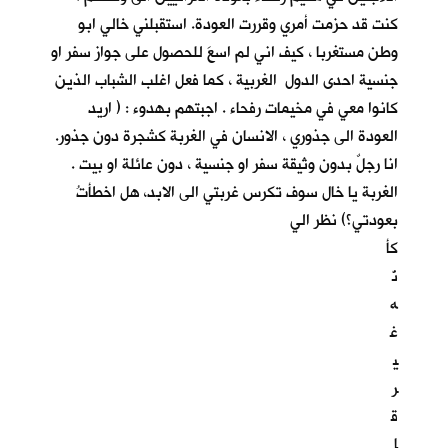
كنت قد حزمت أمري وقررت العودة. استقبلني خالي ابو
وطن مستغربا ، كيف اني لم اسعَ للحصول على جواز سفر او
جنسية احدى الدول الغربية ، كما فعل اغلب الشباب الذين
كانوا معي في مخيمات رفحاء . اجبتهم بهدوء : ( اريد
العودة الى جذوري ، الانسان في الغربة كشجرة دون جذور.
انا رجلٌ بدون وثيقة سفر او جنسية ، دون عائلة او بيت .
الغربة يا خال سوف تكرس غربتي الى الابد، هل اخطأتُ
بعودتي؟) نظر الي
كأ
نّ
ه
غ
ي
ر
ق
ا