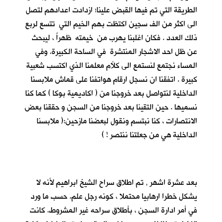
الطريقة التي تم فيها القبض علينا؛ ازدادت اعدادهم لتصل
الى اكثر من الف سجين اكتظت بهم الخيم التي تتسع لربع
ذلك العدد . فكان اغلبنا يهرب من خيمته ظهراً ، ليبحث
عن ظل احد الاشجار المنتشرة في الساحة الكبيرة. وفي
المساء نجتمع لنستمع الى كلأم معلمنا الذي اكتسب شعبية
كبيرة . اتفقنا ان نسجل ارقام هواتفنا على قماش ملابسنا
الداخلية لنتواصل بعد خروجنا من ( اكاديمية بوكا ) كما كنا
نسميها . حين التقينا بعد خروجنا من السجن و حققنا بعض
الانتصارات ، كنا نبتسم ونقول لبعضنا مازحين:( ملابسنا
الداخلية هي من جعلتنا ننتصر ! )
بعد عشرة اشهر , تم اطلاق سراح الشيخ ابراهيم لأنه لا
يشكل خطرا ارهابيا محتملا ، كونه رجل علم. حسب ما ورد
في أمر ادارة السجن ، بأطلاق سراحه غير المشروط. كانت