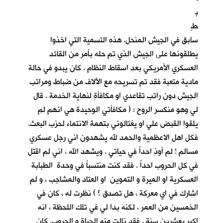
ب
طٍ
سابق في الجيش المنحل. هذه التسمية التي اخذوا
يطلقونها على الجيش الذي تم حله بأمر من القائد
العسكري الأمريكي بعد اسقاط النظام . كان يبدو في حالة
مادية متعبة فقد تم تسريحه مع الآلاف من ضباط ومراتب
الجيش دون راتب تقاعدي او مكافأةٍ لنهاية الخدمة . قال
لي وهو منكسر الروح : ( مكافأتي الوحيدة هي انهم لم
يلقوا القبض علي او يغتالوني بتهمة الانتماء لحزب البعث.
فكل اهل الاعظمية والحمد لله يشهدون اني رجل عسكري
مسالم ! لم أوذِ احداً في حياتي . ويشهد الله ، اني لم اقتل
في كل الحروب احداً . فقد كنت منتسباً في وحدة الطبابة
العسكرية او الميرة و التموين او العتاد والمشاجب ، و لم
اشارك في اي معركة ، هل تصدق ؟ ) نظرت له ، كان في
الخمسين من العمر ، لكنه بدا لي في تلك اللحظة ، انه
اكبر بعشرين سنة . فقد نالت منه الحياة و الحروب. كان