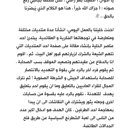
يا اخوان ) اكتفيت بهز راسي ، لكنّ شخصا بجانبي رفع
صوته : ( جزاك الله خيراً ، هذا هو الكلام الذي يُبصِّرنا
بالحق .. !).
اخذت خليتنا بالعمل اليومي، انشأنا عدة منتديات مختلفة
ومتعارضة في توجهاتها الفكرية و العقائدية. يبتدئ احد
عناصر الخلية بإنشاء مقالة على صفحة احد المنتديات التي
تتهم الشيعة بالشرك لزيارتهم قبور اهل البيت. ثم ، اقوم
انا بالدفاع عن عقيدتهم وتصعيد الموقف بسب الصحابة .
ثم يقوم فرد اخر بالرد علي بقوة و التهديد بالانتصار
للصحابة باستهداف الجيش و الشرطة الصفوية ! ثم نترك
المجال للقراء العاديين بالتعليق وما ان يقوم احدٍ بتعليق
يهدف للتهدئة ، نقوم بالرد عليه بقسوة من حسابات
اخرى وجعله يثور ويشترك في النقاشات الى ان يبدا
بمهاجمة احد الطرفين . كان الهدف هو ادخال اكبر عدد
من الناس الى لعبة الشطرنج السياسية عن طريق فتح
الجدالات الطائفية.