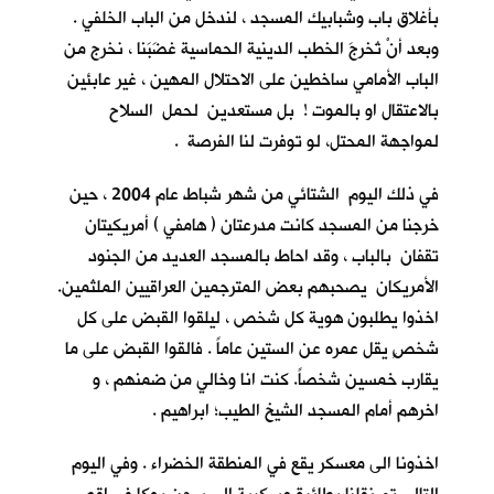
بأغلاق باب وشبابيك المسجد ، لندخل من الباب الخلفي .
وبعد أنْ تُخرجَ الخطب الدينية الحماسية غضَبَنا ، نخرج من
الباب الأمامي ساخطين على الاحتلال المهين ، غير عابئين
بالاعتقال او بالموت ! بل مستعدين لحمل السلاح
لمواجهة المحتل، لو توفرت لنا الفرصة .
في ذلك اليوم الشتائي من شهر شباط عام 2004 ، حين
خرجنا من المسجد كانت مدرعتان ( هامفي ) أمريكيتان
تقفان بالباب ، وقد احاط بالمسجد العديد من الجنود
الأمريكان يصحبهم بعض المترجمين العراقيين الملثمين.
اخذوا يطلبون هوية كل شخص ، ليلقوا القبض على كل
شخصٍ يقل عمره عن الستين عاماً . فالقوا القبض على ما
يقارب خمسين شخصاً. كنت انا وخالي من ضمنهم ، و
اخرهم أمام المسجد الشيخ الطيب؛ ابراهيم .
اخذونا الى معسكر يقع في المنطقة الخضراء . وفي اليوم