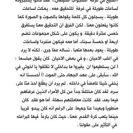
(الشيخ في غرفة استجواب الشيطان!) فقد كانوا يحتجزونه
لساعات طويلة في غرفة للتحقيق معه . يمكث لساعات
طويلة ، يسجلون كل كلمة يقولها بالصوت و الصورة كما
كانوا يفعلون معنا . لكن الفرق ان التحقيق معنا يستغرق
خمس عشْرة دقيقة و يكون على شكل مجموعات تضم
اربعةَ او خمسةَ سجناء. أما معه فيكون منفردا ولساعات
طويلة . يعود بعدها متعبا ، نساله عمّا جرى ، لكنه لا يرد
في اغلب الاحيان ، و في بعض الاحيان كان يقول مبتسما :
( لن يستطيعوا ان يغيروا ما بداخلي لا تقلقوا يا اخوتي في
الله ، سأبقى على عهد الجهاد حتى الموت !) أحسسنا انه
يُخفي شيئا غامضاً في داخله . لم يرد ان يطَّلِعَ احدٌ منَّا على
سره. لقد كان مختلفًا جداً عن كل الأمراء الذين عرفناهم
فيما بعد، فقد كانت معاملتهم سهلة. أما هو فقد كان
منطويا وبعيدا عنا جميعا. على الرغم انه كان يبدو قريبا
حينما يلعب كرة القدم معنا ، حيث كان بارعاً فيها كبراعته
في التأثير على عقولنا .