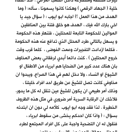
تيارات مختلفة ومتصارعة داخل الشعب العراقي . احد اعضاء
خلية ( الجهاد الرقمي ) وهكذا كانوا يسمونا ، سأله: ( وما
الهدف من هذا العمل ؟) اجابه ابو ايوب : ( سؤال جيد يا
اخي بارك الله فيك ، الهدف هو خلق فتنة بين المنافقين
الموالين للحكومة التابعة للمحتلين ، فتنهار هذه الحكومة
و يسهل بالتالي طرد المحتل الذي تدافع عنه هذه الحكومة
. فكلما ازدادت التفجيرات وعمت الفوضى ، كلما قرب وقت
خروج المحتلين ) . كنت دائما أُبدي لرفقائي بعض المخاوف
بان هناك عدد كبير من الضحايا هم ابرياء من الاطفال او
الشيوخ او النساء ، ولا دخل لهم في هذا الصراع. ويبدوا ان
مخاوفي كانت تصل للشيخ عن طريق احد افراد خليتنا ،
وذلك أمر طبيعي ان يكون للشيخ عين تنقل له كل ما يدور،
فلاشك ان الرقابة السرية أمر ضروري في مثل هذه الظروف
الخطيرة . لذا فقد وجه ابو ايوب كلأمه لي دون ان ابتدئه
بسؤال : ( واذا كان احدكم يخشى من سقوط ابرياء ،
فنقول له ان التضحية واجبة على كل افراد المجتمع لطرد