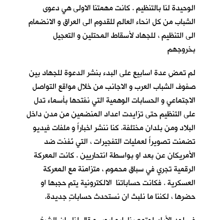
الوحيدة لنا بالتنظيم . كانت مهمتنا الاولى هي دعوى
الشباب من كل انحاء العالم للقدوم الى العراق و الانضمام
الى التنظيم ، للجهاد لأسقاط المحتلين و التعجيل
بخروجهم
لم تمضِ عدة اسابيع على البدء بنشر الدعوة للجهاد بين
صفوف الشباب العرب و الاجانب من خلال مواقع التواصل
الاجتماعي و الحسابات الوهمية التي نفتحها بأسماء تدل
على التنظيم حتى تزايدت اعداد المنضمين من مدن داخل
البلاد ومن بلدان مختلفة. كنا ننشر اخباراً و ملفات فيديو
تضمنت تصويراً لعمليات التفجيرات ، التي نُفذت ضد
الأمريكان عن بعد او بواسطة انتحاريين . كانت المعركة
الرقمية تجري في سباق محموم ، متزامنة مع المعركة
العسكرية . فكانت حساباتنا الالكترونية يتم حجبها او
حضرها ، لكننا ما نلبث ان نستحدث حساباتٍ جديدة.