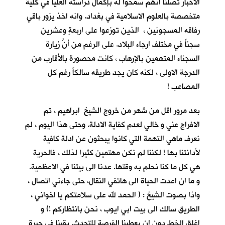
الاخبار تصلنا انهم سمحوا له بإكمال دراسته العليا في كلية
متخصصة بالعلوم الاسلامية في بغداد. وانه اخذ يزور باقي
رفاقه المسجونين ، الذين توزعوا على اربعةٍ وعشرين
سجناً في مختلف ارجاء البلاد. على الرغم من أنَّ زيارة
السجناء المتهمين بالإرهاب ، كانت محصورة بالأقارب من
الدرجة الاولى ، لكنه كان يجد طريقه سالكاً رغم كل
المصاعب !
بعد مرور اقل من شهر من خروج الشيخ ابراهيم ، تم
الافراج عني و خالي لعدم كفاية الادلة. وحتى هذا اليوم ، لم
نعرف ماهي التهمة التي كانوا يبحثون عن ادلة كافية
لأدانتنا بها ! لكننا لم نكن مهتمين كثيرا لذلك ، فالحرية
هي كل ما كنا نحلم به وقتها. عدنا الى بيتنا في الاعظمية.
و ما ان اعدت الحياة الى هاتفي النقال، حتى جاءني اتصال ،
واذا بصوت الشيخ : ( الحمد لله على سلامتكم يا اخواني ،
الطريق سالك الى بيت ابي ايوب ، نحن بانتظاركم !) و
اغلق الخط دون ان يعطينا الفرصة للتحدث. بقينا في حيرةٍ