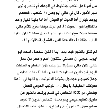
من أمرنا هل نذهب وننخرط في الجهاد أم ننتظر و نرى
سير الأمور . قال لي خالي ابو وطن : ( لنذهب ، فمعهم
يوجد خياران أما الموت او العيش. أما اذا بقينا فخيار واحد
بانتظارنا هو : الموت ! ). لم ادرك حينها مغزى كلأم خالي .
سمعنا صوت سيارة تقف قرب دارنا ، نزل منها شابان ، طرقا
الباب ، وقالا : ( تعالا معنا الان ، الشيخ بانتظاركم ! ) .
لم نلتقِ بالشيخ فيما بعد ابدا ! لكن شخصا ، اسمه ابو
ايوب اخبرني ان مهمتي ستكون اهم واخطر من عمل
خالي. كان خالي مسؤولا عن جلب مُؤن الطعام و الطلبات
اليومية و تأمين مستلزمات العمل . أما انا ، فقد اعطوني
جهاز كمبيوتر موصول بشبكة الانترنيت ، و قالوا لي : ( هنا
معركتك الحقيقية يا بطل !) . الترتيب الهرمي للعمل
وضعني مع ثلاثة اشخاص في قسم يرتبط بالشيخ عن
طريق تنظيم خيطي يمر بعدة اشخاص اخرين لا نعرف
منهم سوى شخص يُدعى ابو ايوب. فهو نقطة الاتصال