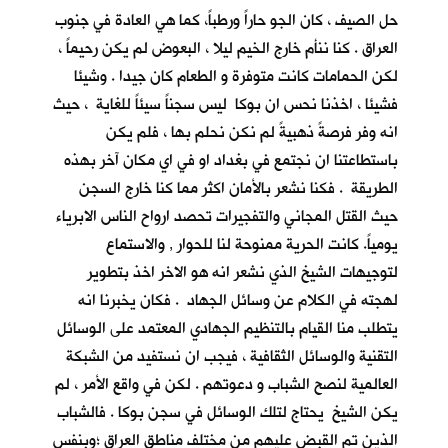
حل الصيف ، كان الجو حاراً ورطباً، كما هي العادة في جنوب
العراق . كنا ننأم خارج الخيم ليلا ، البعوض لم يكن رحيماً ،
لكن الحمامات كانت متوفرة و الطعام كان جيدا . وشيئا
فشيئا ، اخذنا نحس ان بوكا ليس سجناً سيئاً للغاية ، حيث
انه وفر فرصةً ذهبيةً لم نكن نحلم بها ، فلم يكن
باستطاعتنا ان نجتمع في بغداد او في اي مكان آخر بهذه
الطريقة . فكنا نشعر بالأمان اكثر مما كنا خارج السجن
حيث القتل المجاني والتفجيرات تحصد ارواح الناس الابرياء
يومياً. كانت الحرية ممنوحة لنا للحوار , والاستماع
لتوجيهات الشيخ الذي نشعر انه هو الاخر اخذ بتطوير
لهجته في الكلام عن وسائل الجهاد . فكان يخبرنا انه
يتطلب منا القيام بالتنظيم الجهادي المعتمد على الوسائل
التقنية والوسائل الثقافية ، فيجب ان نستفيد من الشبكة
العالمية لنصح الشباب و دعوتهم . لكن في واقع الأمر ، لم
يكن الشيخ يحتاج لتلك الوسائل في سجن بوكا . فالشباب
الذين تم القبض عليهم من مختلف مناطق العراق ؛وبنفس