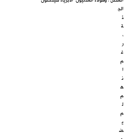
المحتل . وهؤلاء المدنيون الابرياء سيدخلون
الج
نّ
ة
،
ر
غ
م
ا
ن
ه
م
ل
م
ي
ض