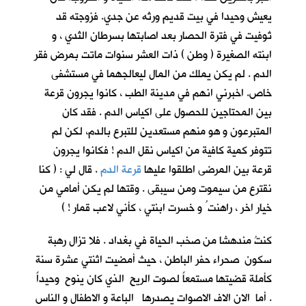
يعيش وحيدا في بيت قديم ورثه عن جدي. فزوجته قد
تُوفيت في فترة الحصار بعد اصابتها بسرطان الثدي ، و
ابنته الصغيرة ( وطن ) ذات العشر سنوات ماتت بمرض فقر
الدم . لم يكن يملك من المال ليعالجهما في مستشفى
خاص. اخبرني انهم في مدينة الطب ، كانوا يجرون قرعة
بين المحتاجين للحصول على اكياس الدم . فقد كان
المتبرعون و هو منهم مستعدين للتبرع بالدم، لكن لم
تتوفر كمية كافية من اكياس نقل الدم ! فكانوا يجرون
قرعة بين المرضى اطلقوا عليها
قرعة الدم
. قال لي : ( كنا
نقترع من سيموت ومن سيبقى . وقتها لم يكن أمامي من
خيار اخر ، راهنت ُ و خسرت ابنتي ، كأني لاعب قمار ! )
كنتُ مندهشا من صخب الحياة في بغداد . فلا تزال رهبة
سكون صحراء حفر الباطن ، حيث أمضيت اثنتي عشرة سنة
كأملة قضيتها مستمعاً لصوت الريح الذي كان ينوح وحيداً
. أما الان الاف الاصوات يصدرها الباعة و الاطفال و الناس