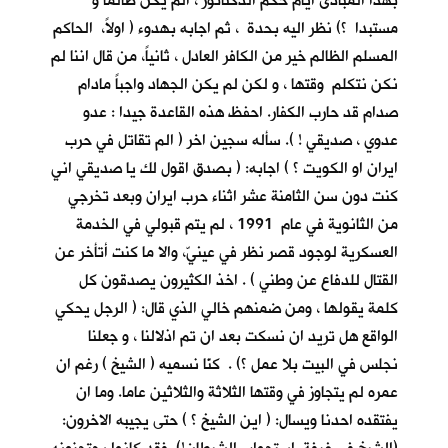
بهذا المبادئ أيام حكم الدكتاتور ، الم يكن ظالما و
مستبدا ؟) نظر اليه بحدة ، ثم اجابه بهدوء ( اولاً، الحاكم
المسلم الظالم خير من الكافر العادل ، ثانياً، من قال اننا لم
نكن نتكلم وقتها ، و لكن لم يكن الجهاد واجباً مادام
صدام قد حارب الكفار. احفظ هذه القاعدة جيدا : عدو
عدوي ، صديقي ! ). سأله سجين اخر ( الم تقاتل في حرب
ايران او الكويت ؟ ) اجابه: ( بصدق اقول لك يا صديقي اني
كنت دون سن الثامنة عشر اثناء حرب ايران وبعد تخرجي
من الثانوية في عام 1991 ، لم يتم قبولي في الخدمة
العسكرية لوجود قصر نظر في عينيّ، والا ما كنت أتأخر عن
القتال للدفاع عن وطني ) . اخذ الكثيرون يصدقون كل
كلمة يقولها ، ومن ضمنهم خالي الذي قال: ( الرجل يحكي
الواقع هل تريد ان نسكت بعد ان تم اذلالنا ، و جعلنا
نجلس في البيت بلا عمل ؟) . كنّا نسميه ( الشيخ ) رغم ان
عمره لم يتجاوز في وقتها الثلاثة والثلاثين عاما. وما ان
يفتقده احدنا ويسال: ( اين الشيخ ؟ ) حتى يجيبه الاخرون: