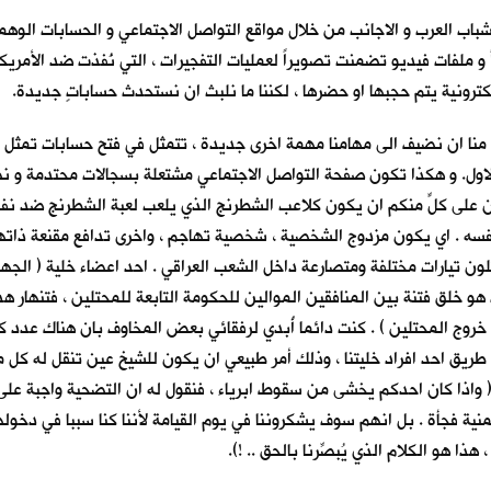
اب العرب و الاجانب من خلال مواقع التواصل الاجتماعي و الحسابات الوهمي
 و ملفات فيديو تضمنت تصويراً لعمليات التفجيرات ، التي نُفذت ضد الأمريك
كترونية يتم حجبها او حضرها ، لكننا ما نلبث ان نستحدث حساباتٍ جديدة.
طلب منا ان نضيف الى مهامنا مهمة اخرى جديدة ، تتمثل في فتح حسابات تمثل 
اول. و هكذا تكون صفحة التواصل الاجتماعي مشتعلة بسجالات محتدمة و نصل با
 ( كان على كلٍّ منكم ان يكون كلاعب الشطرنج الذي يلعب لعبة الشطرنج ضد نف
و نفسه . اي يكون مزدوج الشخصية ، شخصية تهاجم ، واخرى تدافع مقنعة ذات
ثلون تيارات مختلفة ومتصارعة داخل الشعب العراقي . احد اعضاء خلية ( الجها
دف هو خلق فتنة بين المنافقين الموالين للحكومة التابعة للمحتلين ، فتنهار
وج المحتلين ) . كنت دائما أُبدي لرفقائي بعض المخاوف بان هناك عدد كبير 
يق احد افراد خليتنا ، وذلك أمر طبيعي ان يكون للشيخ عين تنقل له كل ما
( واذا كان احدكم يخشى من سقوط ابرياء ، فنقول له ان التضحية واجبة على ك
 فجأةً . بل انهم سوف يشكروننا في يوم القيامة لأننا كنا سببا في دخولهم ا
هذا هو الكلام الذي يُبصِّرنا بالحق .. !).