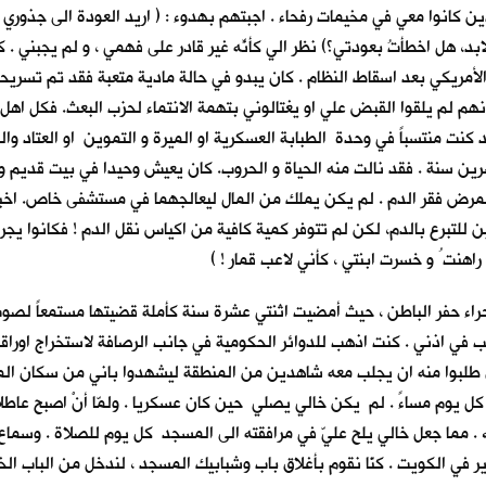
ن كانوا معي في مخيمات رفحاء . اجبتهم بهدوء : ( اريد العودة الى جذوري ،
ابد، هل اخطأتُ بعودتي؟) نظر الي كأنّه غير قادر على فهمي ، و لم يجبني 
لأمريكي بعد اسقاط النظام . كان يبدو في حالة مادية متعبة فقد تم تسريح
انهم لم يلقوا القبض علي او يغتالوني بتهمة الانتماء لحزب البعث. فكل اه
فقد كنت منتسباً في وحدة الطبابة العسكرية او الميرة و التموين او العتاد 
شرين سنة . فقد نالت منه الحياة و الحروب. كان يعيش وحيدا في بيت قديم و
 بمرض فقر الدم . لم يكن يملك من المال ليعالجهما في مستشفى خاص. اخبر
للتبرع بالدم، لكن لم تتوفر كمية كافية من اكياس نقل الدم ! فكانوا يجر
هنت ُ و خسرت ابنتي ، كأني لاعب قمار ! )
ء حفر الباطن ، حيث أمضيت اثنتي عشرة سنة كأملة قضيتها مستمعاً لصوت 
 في اذني . كنت اذهب للدوائر الحكومية في جانب الرصافة لاستخراج اوراقي 
 طلبوا منه ان يجلب معه شاهدين من المنطقة ليشهدوا باني من سكان المنطق
 كل يوم مساءً . لم يكن خالي يصلي حين كان عسكريا . ولمّا أنْ اصبح عاطل
له . مما جعل خالي يلح عليّ في مرافقته الى المسجد كل يوم للصلاة . وسما
في الكويت . كنّا نقوم بأغلاق باب وشبابيك المسجد ، لندخل من الباب الخلفي