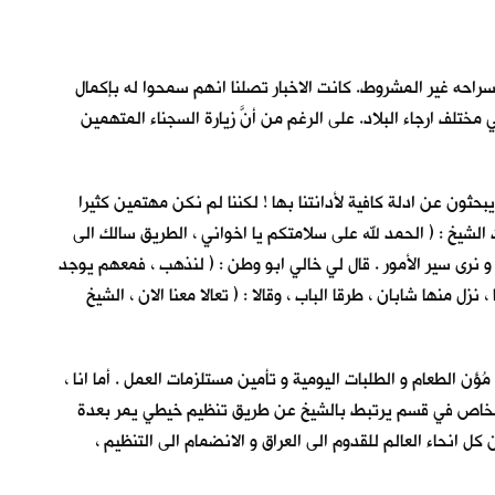
سراحه غير المشروط. كانت الاخبار تصلنا انهم سمحوا له بإكمال
ختلف ارجاء البلاد. على الرغم من أنَّ زيارة السجناء المتهمين
حثون عن ادلة كافية لأدانتنا بها ! لكننا لم نكن مهتمين كثيرا
 الشيخ : ( الحمد لله على سلامتكم يا اخواني ، الطريق سالك الى
و نرى سير الأمور . قال لي خالي ابو وطن : ( لنذهب ، فمعهم يوجد
زل منها شابان ، طرقا الباب ، وقالا : ( تعالا معنا الان ، الشيخ
الطعام و الطلبات اليومية و تأمين مستلزمات العمل . أما انا ،
ثة اشخاص في قسم يرتبط بالشيخ عن طريق تنظيم خيطي يمر بعدة
انحاء العالم للقدوم الى العراق و الانضمام الى التنظيم ،