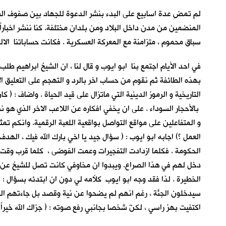
لم تمضِ عدة اسابيع على البدء بنشر الدعوة للجهاد بين صفوف الشب
المنضمين من مدن داخل البلاد ومن بلدان مختلفة. كنا ننشر اخباراً
سباق محموم ، متزامنة مع المعركة العسكرية . فكانت حساباتنا الال
في احد الأيام اجتمع بنا ابو ايوب و قال لنا ، ان الشيخ ابراهيم 
بهذه الطائفة ثم نقوم من حساب اخر بالرد و التهجم على التعليق ال
التاريخية و الرموز الدينية التي ماتزال على قيد الحياة . واضاف :
بالأحجار السوداء . على ان يخفي افكاره عن اللاعب الاخر الذي ه
و المتفاعلين على مواقع التواصل بواقعية اللعبة الرقمية. وانكم تم
العمل ؟) اجابه ابو ايوب : ( سؤال جيد يا اخي بارك الله فيك ، اله
الحكومة . فكلما ازدادت التفجيرات وعمت الفوضى ، كلما قرب وقت خر
دخل لهم في هذا الصراع. ويبدوا ان مخاوفي كانت تصل للشيخ عن طر
الخطيرة . لذا فقد وجه ابو ايوب كلأمه لي دون ان ابتدئه بسؤال : 
سيدخلون الجنّة ، رغم انهم لم يضحوا عن نية وقصد بل جاءتهم المنية
اكتفيت بهز راسي ، لكنّ شخصا بجانبي رفع صوته : ( جزاك الله خيراً ، 