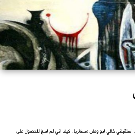
ررت العودة. استقبلني خالي ابو وطن مستغربا ، كيف اني لم اسعَ للحصول على