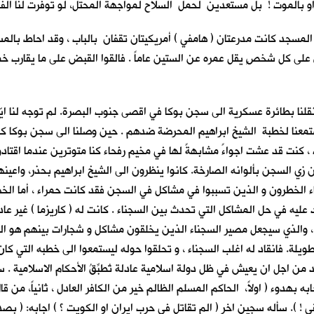
ل او بالموت ! بل مستعدين لحمل السلاح لمواجهة المحتل، لو توفرت لنا الف
 من شهر شباط عام 2004 ، حين خرجنا من المسجد كانت مدرعتان ( هامفي ) أمريكيتان تقفان بال
 على كل شخصٍ يقل عمره عن الستين عاماً . فالقوا القبض على ما يقارب 
نقلنا بطائرة عسكرية الى سجن بوكا في اقصى جنوب البصرة. لم توجه لنا ايّ
تمعنا لخطبة الشيخ ابراهيم المحرضة ضدهم . حين وصلنا الى سجن بوكا ك
قب ، كنت قد عشت اجواءً مشابهةً لها في مخيم رفحاء كنا متوترين عندما اقت
 زي السجن بألوانه الصارخة. كانوا ينظرون الى الشيخ ابراهيم بحذر، واعينه
لسجناء الخطرون و الذين تسببوا في مشاكل في السجن فقد كانت حمراء ، أما ا
 عليه في حل المشاكل التي تحدث بين السجناء . كانت له ( كاريزما ) غير عاد
 ، والذي سيجعل مصير السجناء الذين يخلقون مشاكل و شجارات بينهم هو ال
ة. فانقاد له اغلب السجناء ، و تحلقوا حوله ليستمعوا الى خطبه التي كان ي
 اجل ان يعيش في ظل دولة اسلامية عادلة تُطبِّقُ الأحكام الاسلامية . سأل
ه بهدوء ( اولاً، الحاكم المسلم الظالم خير من الكافر العادل ، ثانياً، من ق
 ! ). سأله سجين اخر ( الم تقاتل في حرب ايران او الكويت ؟ ) اجابه: ( ب