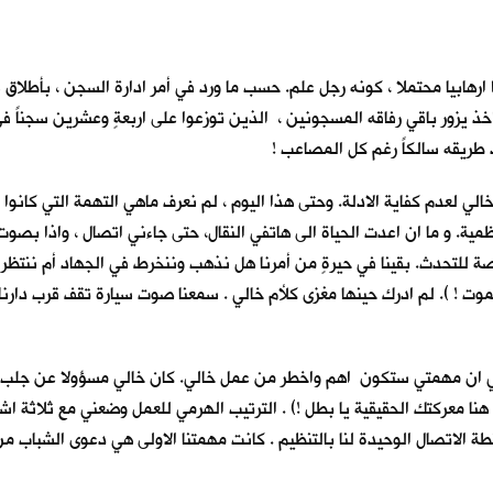
ارهابيا محتملا ، كونه رجل علم. حسب ما ورد في أمر ادارة السجن ، بأطلاق 
ذ يزور باقي رفاقه المسجونين ، الذين توزعوا على اربعةٍ وعشرين سجناً في م
د طريقه سالكاً رغم كل المصاعب !
ي لعدم كفاية الادلة. وحتى هذا اليوم ، لم نعرف ماهي التهمة التي كانوا يب
عظمية. و ما ان اعدت الحياة الى هاتفي النقال، حتى جاءني اتصال ، واذا بصوت
صة للتحدث. بقينا في حيرةٍ من أمرنا هل نذهب وننخرط في الجهاد أم ننتظر 
الموت ! ). لم ادرك حينها مغزى كلأم خالي . سمعنا صوت سيارة تقف قرب دارنا ، ن
ني ان مهمتي ستكون اهم واخطر من عمل خالي. كان خالي مسؤولا عن جلب مُؤن 
 ( هنا معركتك الحقيقية يا بطل !) . الترتيب الهرمي للعمل وضعني مع ثلا
تصال الوحيدة لنا بالتنظيم . كانت مهمتنا الاولى هي دعوى الشباب من كل 