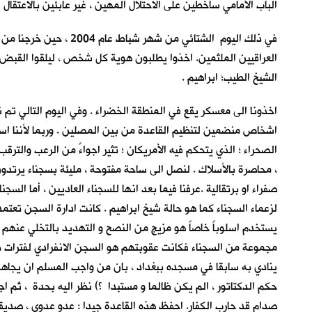
الباب الأمامي ساخطين على الاحتلال المهين ، غير عابئين بالاعتقا
في ذلك اليوم الشتائي
العراقيين الملثمين. اخذوا يطلبون هوية كل شخص ، ليلقوا القبض
الشيخ الطيب؛ ابراهيم .
اخذونا الى معسكر يقع في المنطقة الخضراء . وفي اليوم التالي تم 
اشخاص منضمين لتنظيم القاعدة من بين المصلين . وربما لأننا اس
الصحراء ؛ الذي يتحكم فيه الأمريكان ؛ تثير اجواءً من الرعب والتر
، محاصرة بالأسلاك . لنصل الى ساحة مفتوحة ، مليئة بسجناء يرتدون
صفراء او برتقالية .عرفنا فيما بعد انها للسجناء العاديين ، أما ا
لزعماء السجناء كما هو حالة شيخ ابراهيم . كانت ادارة السجن تعتمد
يستخدم اسلوباً خاصاً هو مزيج من النصح و التهديد بالتخلي عنهم
مجموعة من السجناء فكانت عقوبتهم هو السجن الانفرادي لفترات طويل
ينادي به سابقا في مسجده ببغداد ، بان من واجب المسلم ان يجاهد من
حكم الدكتاتور ، الم يكن ظالما و مستبدا ؟) نظر اليه بحدة ، ثم اجاب
صدام قد حارب الكفار. احفظ هذه القاعدة جيدا : عدو عدوي ، صديقي