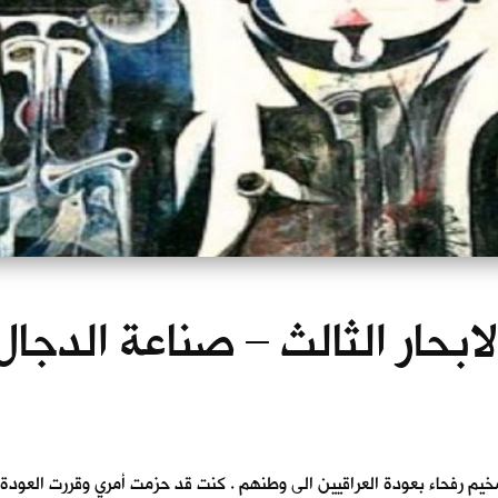
لابحار الثالث – صناعة الدجال
محت منظمة اللاجئين في مخيم رفحاء بعودة العراقيين الى وطنهم . كنت قد حزمت أمري وق