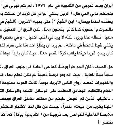
ايران وبعد تخرجي من الثان
ضمنهم خالي الذي قال: ( الرجل يحكي الواقع هل تريد ان نسكت بعد ان 
يفتقده احدنا ويسال: ( اين الشيخ ؟ ) حتى يجيبه الاخرون: (الشي
بالصوت و الصورة كما كانوا يفعلون معنا . لكن الفرق ان التحقيق
متعبا ، نساله عمّا جرى ، لكنه لا يرد في اغلب الاحيان ، و في بعض 
يُخفي شيئا غامضاً في داخله . لم يرد ان يطَّلِعَ احدٌ منَّا على سره
كان يبدو قريبا حينما يلعب كرة القدم معنا ، حيث كان بارعاً فيها كب
حل الصيف ، كان الجو حاراً ورطباً، كما هي العادة في جنوب العراق .
سجناً سيئاً للغاية ، حيث انه وفر فرصةً ذهبيةً لم نكن نحلم بها ، 
والتفجيرات تحصد ارواح الناس الابرياء يومياً. كانت الحرية ممنوحة 
القيام بالتنظيم الجهادي المعتمد على الوسائل التقنية والوسائل ا
. فالشباب الذين تم القبض عليهم من مختلف مناطق العراق ؛وبنفس 
اغلبنا يهرب من خيمته ظهراً ، ليبحث عن ظل احد الاشجار المنتشرة
ملابسنا الداخلية لنتواصل بعد خروجنا من ( اكاديمية بوكا ) كما كن
ننتصر ! )