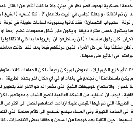
وية في عام 1991 ، لم يتم قبولي في الخدمة العسكرية لوجود قصر نظر في عينيّ، والا ما كنت أت
تم اذلالنا ، و جعلنا نجلس في البيت بلا عمل ؟) . كنّا نسميه ( الشيخ ) رغم
خ في غرفة استجواب الشيطان!) فقد كانوا يحتجزونه لساعات طويلة في غرفة 
 معنا يستغرق خمس عشْرة دقيقة و يكون على شكل مجموعات تضم اربعةَ او خم
الاحيان كان يقول مبتسما : ( لن يستطيعوا ان يغيروا ما بداخلي لا تقلقوا ي
. لقد كان مختلفًا جداً عن كل الأمراء الذين عرفناهم فيما بعد، فقد كانت معا
راعته في التأثير على عقولنا .
 كنا ننأم خارج الخيم ليلا ، البعوض لم يكن رحيماً ، لكن الحمامات كانت متو
فلم يكن باستطاعتنا ان نجتمع في بغداد او في اي مكان آخر بهذه الطريقة . ف
لنا للحوار , والاستماع لتوجيهات الشيخ الذي نشعر انه هو الاخر اخذ بتطوير
لثقافية ، فيجب ان نستفيد من الشبكة العالمية لنصح الشباب و دعوتهم . لك
الطريقة التي تم فيها القبض علينا؛ ازدادت اعدادهم لتصل الى اكثر من ا
 في الساحة الكبيرة. وفي المساء نجتمع لنستمع الى كلأم معلمنا الذي اكتس
ا نسميها . حين التقينا بعد خروجنا من السجن و حققنا بعض الانتصارات ، كنا