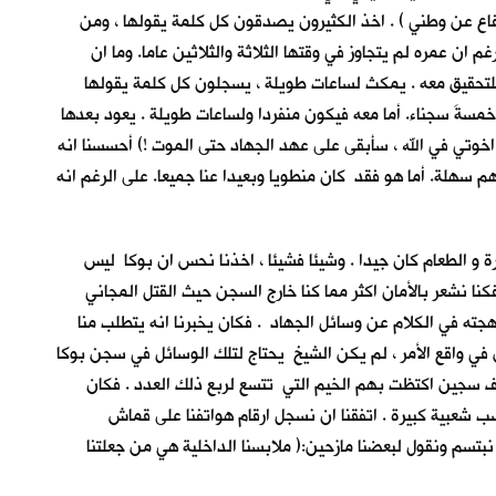
أخر عن القتال للدفاع عن وطني ) . اخذ الكثيرون يصدقون كل كلمة يقولها ، ومن
 ان عمره لم يتجاوز في وقتها الثلاثة والثلاثين عاما. وما ان
للتحقيق معه . يمكث لساعات طويلة ، يسجلون كل كلمة يقولها
سةَ سجناء. أما معه فيكون منفردا ولساعات طويلة . يعود بعدها
ا اخوتي في الله ، سأبقى على عهد الجهاد حتى الموت !) أحسسنا انه
ملتهم سهلة. أما هو فقد كان منطويا وبعيدا عنا جميعا. على الرغم انه
فرة و الطعام كان جيدا . وشيئا فشيئا ، اخذنا نحس ان بوكا ليس
كنا نشعر بالأمان اكثر مما كنا خارج السجن حيث القتل المجاني
 لهجته في الكلام عن وسائل الجهاد . فكان يخبرنا انه يتطلب منا
ن في واقع الأمر ، لم يكن الشيخ يحتاج لتلك الوسائل في سجن بوكا
لف سجين اكتظت بهم الخيم التي تتسع لربع ذلك العدد . فكان
ب شعبية كبيرة . اتفقنا ان نسجل ارقام هواتفنا على قماش
 نبتسم ونقول لبعضنا مازحين:( ملابسنا الداخلية هي من جعلتنا