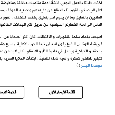
اخذت خليتنا بالعمل اليومي، انشأنا عدة منتديات مختلفة ومتعارضة ف
اهل البيت. ثم ، اقوم انا بالدفاع عن عقيدتهم وتصعيد الموقف بسب 
العاديين بالتعليق وما ان يقوم احدٍ بتعليق يهدف للتهدئة ، نقوم
الناس الى لعبة الشطرنج السياسية عن طريق فتح الجدالات الطائفي
اصبحت بغداد ساحة للتفجيرات و الاغتيالات .كان اكثر الضحايا من ال
قريبة. ابلغونا ان الشيخ يقول لابد ان تبدا الحرب الاهلية بأسرع
بالحقد و الكراهية ويدخل في دائرة الثأر و الانتقام . كان لابد م
تتبلور للظهور كفكرة واقعية قابلة للتنفيذ . ابتدأت الخلايا السرية
موعدنا الجسر
!
)
قائمة الابحار الاول
قائمة الابحار