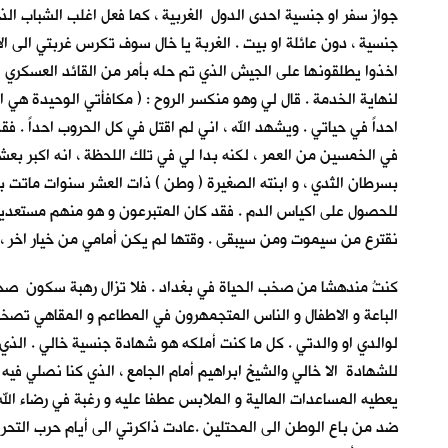
جواز سفر او جنسية احدى الدول الغربية ، كما فعل اغلب الشباب الذي
جنسية ، دون عائلة او بيت . الغربة يا خال سوف تكرس غربتي الى ال
اخذوا يطلقونها على الجيش الذي تم حله بأمر من القائد العسكري ا
لنهاية الخدمة . قال لي وهو منكسر الروح : ( مكافأتي الوحيدة هي 
احداً في حياتي . ويشهد الله ، اني لم اقتل في كل الحروب احداً . 
في الخمسين من العمر ، لكنه بدا لي في تلك اللحظة ، انه اكبر بع
بسرطان الثدي ، و ابنته الصغيرة ( وطن ) ذات العشر سنوات ماتت
للحصول على اكياس الدم . فقد كان المتبرعون و هو منهم مستعدين 
نقترع من سيموت ومن سيبقى . وقتها لم يكن أمامي من خيار اخر ، را
كنتُ مندهشا من صخب الحياة في بغداد . فلا تزال رهبة سكون صحرا
الباعة و الاطفال و الناس المتجمهرون في المطاعم و المقاهي تصخب
لوالدي او والدتي . كل ما كنت أملكه هو شهادة جنسية خالي . الذي
للشهادة الا خالي والشيخ ابراهيم أمام الجامع ، الذي كنا نصلي فيه
يعطيه المساعدات المالية و الملابس عطفا عليه و رغبة في رضاء ال
ضد من باع الوطن الى المحتلين .عادت ذاكرتي الى أيام حرب التحرير 