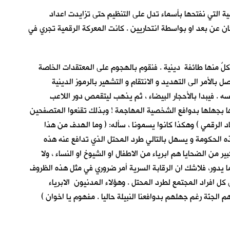
ة التي نفتحها بأسماء تدل على التنظيم حتى تزايدت اعداد
ان عن بعد او بواسطة انتحاريين . كانت المعركة الرقمية تجري في
كلٌ منها طائفة دينية . فنقوم بالهجوم على المعتقدات الخاصة
لأمر الى التهديد و الانتقام و التشهير بالرموز الدينية
سه . فيبدا بالأحجار البيضاء ، ثم يذهب ليتقمص دور اللاعب
ها بجهلها بدوافع الشخصية المهاجمة ! وبذلك تقنعوا المتصفحين
د الرقمي ) وهكذا كانوا يسمونا ، سأله: ( وما الهدف من هذا
 هذه الحكومة و يسهل بالتالي طرد المحتل الذي تدافع عنه هذه
من الضحايا هم ابرياء من الاطفال او الشيوخ او النساء ، ولا
 يدور، فلاشك ان الرقابة السرية أمر ضروري في مثل هذه الظروف
ل افراد المجتمع لطرد المحتل . وهؤلاء المدنيون الابرياء
لجنّة رغم جهلهم بدوافعنا النبيلة حاليا . مفهوم يا اخوان )