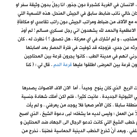
 الانسان في الغربة كشجرة دون جذور. انا رجلٌ بدون وثيقة سفر او
. كان خالي نائب ضابطٍ سابق في الجيش المنحل. هذه التسمية التي
ه مع الآلاف من ضباط ومراتب الجيش دون راتب تقاعدي او مكافأةٍ
ل الاعظمية والحمد لله يشهدون اني رجل عسكري مسالم ! لم أوذِ
والمشاجب ، و لم اشارك في اي معركة ، هل تصدق ؟ ) نظرت له ، كان
رثه عن جدي. فزوجته قد تُوفيت في فترة الحصار بعد اصابتها
ني انهم في مدينة الطب ، كانوا يجرون قرعة بين المحتاجين
ون قرعة بين المرضى اطلقوا عليها
قرعة الدم
. قال لي : ( كنا
الريح الذي كان ينوح وحيداً . أما الان الاف الاصوات يصدرها
الثبوتية الجديدة . عانيت كثيرا ، فلم اكن أملك شهادة جنسية
ة سابقا . كان الأمر صعبا فلا يوجد من يعرفني . و لم يأت
اً عن العمل ؛ وليس لديه ما يشغله؛ لبى دعوة الشيخ ، الذي اصبح
ع خطب الشيخ التي كانت تدعو الرجال الى الجهاد ضد المحتلين و
 . وبعد أنْ تُخرجَ الخطب الدينية الحماسية غضَبَنا ، نخرج من