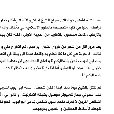
بعد عشرة اشهر , تم اطلاق سراح الشيخ ابراهيم لأنه لا يشكل خطرا 
دراسته العليا في كلية متخصصة بالعلوم الاسلامية في بغداد. وانه اخ
بالإرهاب ، كانت محصورة بالأقارب من الدرجة الاولى ، لكنه كان يج
بعد مرور اقل من شهر من خروج الشيخ ابراهيم ، تم الافراج عني و خال
لذلك ، فالحرية هي كل ما كنا نحلم به وقتها. عدنا الى بيتنا في الا
بيت ابي ايوب ، نحن بانتظاركم !) و اغلق الخط دون ان يعطينا الفر
خياران أما الموت او العيش. أما اذا بقينا فخيار واحد بانتظارنا هو : 
بانتظاركم ! ) .
لم نلتقِ بالشيخ فيما بعد ابدا ! لكن شخصا ، اسمه ابو ايوب اخبر
فقد اعطوني جهاز كمبيوتر موصول بشبكة الانترنيت ، و قالوا لي :
اشخاص اخرين لا نعرف منهم سوى شخص يُدعى ابو ايوب. فهو نقطة الا
للجهاد لأسقاط المحتلين و التعجيل بخروجهم