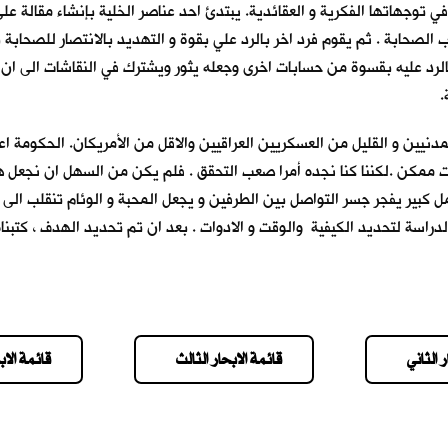
ي توجهاتها الفكرية و العقائدية. يبتدئ احد عناصر الخلية بإنشاء مقالة ع
الصحابة . ثم يقوم فرد اخر بالرد علي بقوة و التهديد بالانتصار للصحابة
 بالرد عليه بقسوة من حسابات اخرى وجعله يثور ويشترك في النقاشات الى ان
ة.
مدنيين و القليل من العسكريين العراقيين والاقل من الأمريكان. الحكومة اعل
 وقت ممكن .لكننا كنا نجده أمرا صعب التحقق . فلم يكن من السهل ان نجعل 
ن عمل كبير يفجر جسر التواصل بين الطرفين و يجعل المحبة و الوئام تنقلب ا
 بالدراسة لتحديد الكيفية والوقت و الادوات . بعد ان تم تحديد الهدف ، كتب
 الثاني
قائمة الابحار الثالث
قائمة الاب