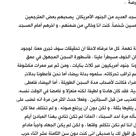
رصة .
باب ، وقد احاط بالمسجد العديد من الجنود الأمريكان يصحبهم بعض المترجمين
خمسين شخصاً. كنت انا وخالي من ضمنهم ، و اخرهم أمام المسجد
ة تهمة. كل ما عرفناه لاحقا ان تحقيقات سوف تجرى معنا، لوجود
ان الخوف مسيطراً علينا . فأسطورة السجن المجهول في عمق
ادونا جنود أمريكيون عبر ثلاث بنايات ، ومن ثم عبر ممرات مكشوفة
م تراقب تحركاته. سلموه بدلة بيضاء أما نحن فأعطونا بدلاتٍ
لخضراء فكانت لأصحاب مدة السجن الطويلة ، أما البيضاء فتعطى
ية. فقد كان هادئا و لطيفا، لكنه منعزلا و غامضا في الوقت نفسه.
تعذيب من قبل السجّانين . وفعلا حدث اكثر من مرة انه غضب على
لقيها بثقة ، و لكن دون ان يرتفع صوته . و لم تختلف عمّا كان
ه مرة احد السجناء : (لماذا لم تكن تنادي بهذا المبادئ أيام
ال اننا لم نكن نتكلم وقتها ، و لكن لم يكن الجهاد واجباً مادام
صدق اقول لك يا صديقي اني كنت دون سن الثامنة عشر اثناء حرب