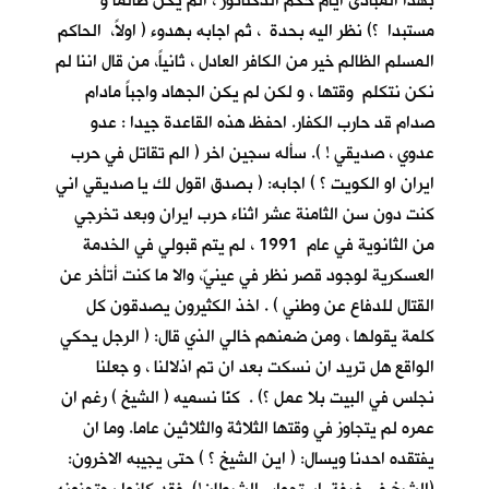
بهذا المبادئ أيام حكم الدكتاتور ، الم يكن ظالما و
مستبدا ؟) نظر اليه بحدة ، ثم اجابه بهدوء ( اولاً، الحاكم
المسلم الظالم خير من الكافر العادل ، ثانياً، من قال اننا لم
نكن نتكلم وقتها ، و لكن لم يكن الجهاد واجباً مادام
صدام قد حارب الكفار. احفظ هذه القاعدة جيدا : عدو
عدوي ، صديقي ! ). سأله سجين اخر ( الم تقاتل في حرب
ايران او الكويت ؟ ) اجابه: ( بصدق اقول لك يا صديقي اني
كنت دون سن الثامنة عشر اثناء حرب ايران وبعد تخرجي
من الثانوية في عام 1991 ، لم يتم قبولي في الخدمة
العسكرية لوجود قصر نظر في عينيّ، والا ما كنت أتأخر عن
القتال للدفاع عن وطني ) . اخذ الكثيرون يصدقون كل
كلمة يقولها ، ومن ضمنهم خالي الذي قال: ( الرجل يحكي
الواقع هل تريد ان نسكت بعد ان تم اذلالنا ، و جعلنا
نجلس في البيت بلا عمل ؟) . كنّا نسميه ( الشيخ ) رغم ان
عمره لم يتجاوز في وقتها الثلاثة والثلاثين عاما. وما ان
يفتقده احدنا ويسال: ( اين الشيخ ؟ ) حتى يجيبه الاخرون: