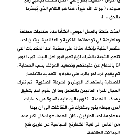
يا اخوان ) اكتفيت بهز راسي ، لكنّ شخصا بجانبي رفع
صوته : ( جزاك الله خيراً ، هذا هو الكلام الذي يُبصِّرنا
بالحق .. !).
اخذت خليتنا بالعمل اليومي، انشأنا عدة منتديات مختلفة
ومتعارضة في توجهاتها الفكرية و العقائدية. يبتدئ احد
عناصر الخلية بإنشاء مقالة على صفحة احد المنتديات التي
تتهم الشيعة بالشرك لزيارتهم قبور اهل البيت. ثم ، اقوم
انا بالدفاع عن عقيدتهم وتصعيد الموقف بسب الصحابة .
ثم يقوم فرد اخر بالرد علي بقوة و التهديد بالانتصار
للصحابة باستهداف الجيش و الشرطة الصفوية ! ثم نترك
المجال للقراء العاديين بالتعليق وما ان يقوم احدٍ بتعليق
يهدف للتهدئة ، نقوم بالرد عليه بقسوة من حسابات
اخرى وجعله يثور ويشترك في النقاشات الى ان يبدا
بمهاجمة احد الطرفين . كان الهدف هو ادخال اكبر عدد
من الناس الى لعبة الشطرنج السياسية عن طريق فتح
الجدالات الطائفية.