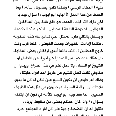
تيارات مختلفة ومتصارعة داخل الشعب العراقي . احد اعضاء
خلية ( الجهاد الرقمي ) وهكذا كانوا يسمونا ، سأله: ( وما
الهدف من هذا العمل ؟) اجابه ابو ايوب : ( سؤال جيد يا
اخي بارك الله فيك ، الهدف هو خلق فتنة بين المنافقين
الموالين للحكومة التابعة للمحتلين ، فتنهار هذه الحكومة
و يسهل بالتالي طرد المحتل الذي تدافع عنه هذه الحكومة
. فكلما ازدادت التفجيرات وعمت الفوضى ، كلما قرب وقت
خروج المحتلين ) . كنت دائما أُبدي لرفقائي بعض المخاوف
بان هناك عدد كبير من الضحايا هم ابرياء من الاطفال او
الشيوخ او النساء ، ولا دخل لهم في هذا الصراع. ويبدوا ان
مخاوفي كانت تصل للشيخ عن طريق احد افراد خليتنا ،
وذلك أمر طبيعي ان يكون للشيخ عين تنقل له كل ما يدور،
فلاشك ان الرقابة السرية أمر ضروري في مثل هذه الظروف
الخطيرة . لذا فقد وجه ابو ايوب كلأمه لي دون ان ابتدئه
بسؤال : ( واذا كان احدكم يخشى من سقوط ابرياء ،
فنقول له ان التضحية واجبة على كل افراد المجتمع لطرد