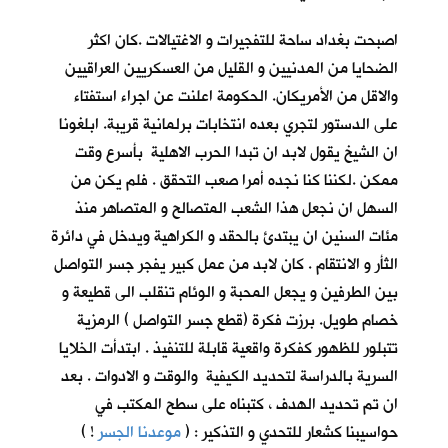
اصبحت بغداد ساحة للتفجيرات و الاغتيالات .كان اكثر
الضحايا من المدنيين و القليل من العسكريين العراقيين
والاقل من الأمريكان. الحكومة اعلنت عن اجراء استفتاء
على الدستور لتجري بعده انتخابات برلمانية قريبة. ابلغونا
ان الشيخ يقول لابد ان تبدا الحرب الاهلية بأسرع وقت
ممكن .لكننا كنا نجده أمرا صعب التحقق . فلم يكن من
السهل ان نجعل هذا الشعب المتصالح و المتصاهر منذ
مئات السنين ان يبتدئ بالحقد و الكراهية ويدخل في دائرة
الثأر و الانتقام . كان لابد من عمل كبير يفجر جسر التواصل
بين الطرفين و يجعل المحبة و الوئام تنقلب الى قطيعة و
خصام طويل. برزت فكرة (قطع جسر التواصل ) الرمزية
تتبلور للظهور كفكرة واقعية قابلة للتنفيذ . ابتدأت الخلايا
السرية بالدراسة لتحديد الكيفية والوقت و الادوات . بعد
ان تم تحديد الهدف ، كتبناه على سطح المكتب في
حواسيبنا كشعار للتحدي و التذكير : (
موعدنا الجسر
!
)