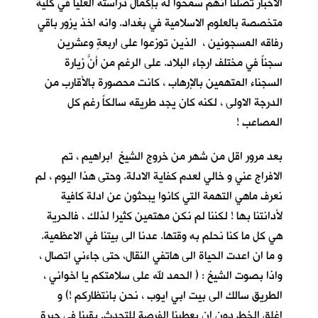
الاخبار تصلنا انهم سمحوا له بإكمال دراسته العليا في كلية
متخصصة بالعلوم الاسلامية في بغداد. وانه اخذ يزور باقي
رفاقه المسجونين ، الذين توزعوا على اربعةٍ وعشرين
سجناً في مختلف ارجاء البلاد. على الرغم من أنَّ زيارة
السجناء المتهمين بالإرهاب ، كانت محصورة بالأقارب من
الدرجة الاولى ، لكنه كان يجد طريقه سالكاً رغم كل
المصاعب !
بعد مرور اقل من شهر من خروج الشيخ ابراهيم ، تم
الافراج عني و خالي لعدم كفاية الادلة. وحتى هذا اليوم ، لم
نعرف ماهي التهمة التي كانوا يبحثون عن ادلة كافية
لأدانتنا بها ! لكننا لم نكن مهتمين كثيرا لذلك ، فالحرية
هي كل ما كنا نحلم به وقتها. عدنا الى بيتنا في الاعظمية.
و ما ان اعدت الحياة الى هاتفي النقال، حتى جاءني اتصال ،
واذا بصوت الشيخ : ( الحمد لله على سلامتكم يا اخواني ،
الطريق سالك الى بيت ابي ايوب ، نحن بانتظاركم !) و
اغلق الخط دون ان يعطينا الفرصة للتحدث. بقينا في حيرةٍ