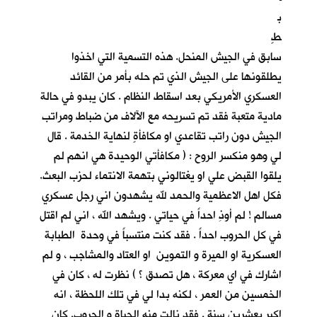
ب
طٍ
سابق في الجيش المنحل. هذه التسمية التي اخذوا
يطلقونها على الجيش الذي تم حله بأمر من القائد
العسكري الأمريكي بعد اسقاط النظام . كان يبدو في حالة
مادية متعبة فقد تم تسريحه مع الآلاف من ضباط ومراتب
الجيش دون راتب تقاعدي او مكافأةٍ لنهاية الخدمة . قال
لي وهو منكسر الروح : ( مكافأتي الوحيدة هي انهم لم
يلقوا القبض علي او يغتالوني بتهمة الانتماء لحزب البعث.
فكل اهل الاعظمية والحمد لله يشهدون اني رجل عسكري
مسالم ! لم أوذِ احداً في حياتي . ويشهد الله ، اني لم اقتل
في كل الحروب احداً . فقد كنت منتسباً في وحدة الطبابة
العسكرية او الميرة و التموين او العتاد والمشاجب ، و لم
اشارك في اي معركة ، هل تصدق ؟ ) نظرت له ، كان في
الخمسين من العمر ، لكنه بدا لي في تلك اللحظة ، انه
اكبر بعشرين سنة . فقد نالت منه الحياة و الحروب. كان