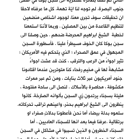
التالي تم نقلنا بطائرة عسكرية الى سجن بوكا في اقصى
جنوب البصرة. لم توجه لنا ايّة تهمة. كل ما عرفناه لاحقا
ان تحقيقات سوف تجرى معنا، لوجود اشخاص منضمين
لتنظيم القاعدة من بين المصلين . وربما لأننا استمعنا
لخطبة الشيخ ابراهيم المحرضة ضدهم . حين وصلنا الى
سجن بوكا كان الخوف مسيطراً علينا . فأسطورة السجن
المجهول في عمق الصحراء ؛ الذي يتحكم فيه الأمريكان ؛
تثير اجواءً من الرعب والترقب ، كنت قد عشت اجواءً
مشابهةً لها في مخيم رفحاء كنا متوترين عندما اقتادونا
جنود أمريكيون عبر ثلاث بنايات ، ومن ثم عبر ممرات
مكشوفة ، محاصرة بالأسلاك . لنصل الى ساحة مفتوحة ،
مليئة بسجناء يرتدون زي السجن بألوانه الصارخة. كانوا
ينظرون الى الشيخ ابراهيم بحذر، واعينهم تراقب تحركاته.
سلموه بدلة بيضاء أما نحن فأعطونا بدلاتٍ صفراء او
برتقالية .عرفنا فيما بعد انها للسجناء العاديين ، أما
السجناء الخطرون و الذين تسببوا في مشاكل في السجن