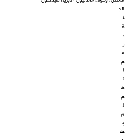
المحتل . وهؤلاء المدنيون الابرياء سيدخلون
الج
نّ
ة
،
ر
غ
م
ا
ن
ه
م
ل
م
ي
ض