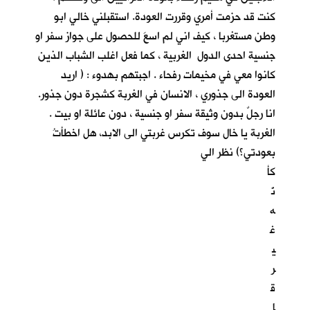
كنت قد حزمت أمري وقررت العودة. استقبلني خالي ابو
وطن مستغربا ، كيف اني لم اسعَ للحصول على جواز سفر او
جنسية احدى الدول الغربية ، كما فعل اغلب الشباب الذين
كانوا معي في مخيمات رفحاء . اجبتهم بهدوء : ( اريد
العودة الى جذوري ، الانسان في الغربة كشجرة دون جذور.
انا رجلٌ بدون وثيقة سفر او جنسية ، دون عائلة او بيت .
الغربة يا خال سوف تكرس غربتي الى الابد، هل اخطأتُ
بعودتي؟) نظر الي
كأ
نّ
ه
غ
ي
ر
ق
ا