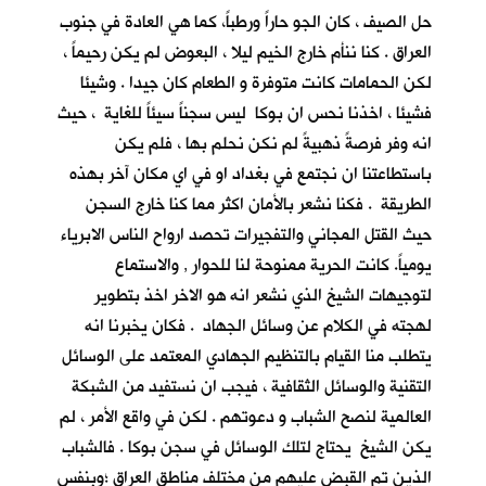
حل الصيف ، كان الجو حاراً ورطباً، كما هي العادة في جنوب
العراق . كنا ننأم خارج الخيم ليلا ، البعوض لم يكن رحيماً ،
لكن الحمامات كانت متوفرة و الطعام كان جيدا . وشيئا
فشيئا ، اخذنا نحس ان بوكا ليس سجناً سيئاً للغاية ، حيث
انه وفر فرصةً ذهبيةً لم نكن نحلم بها ، فلم يكن
باستطاعتنا ان نجتمع في بغداد او في اي مكان آخر بهذه
الطريقة . فكنا نشعر بالأمان اكثر مما كنا خارج السجن
حيث القتل المجاني والتفجيرات تحصد ارواح الناس الابرياء
يومياً. كانت الحرية ممنوحة لنا للحوار , والاستماع
لتوجيهات الشيخ الذي نشعر انه هو الاخر اخذ بتطوير
لهجته في الكلام عن وسائل الجهاد . فكان يخبرنا انه
يتطلب منا القيام بالتنظيم الجهادي المعتمد على الوسائل
التقنية والوسائل الثقافية ، فيجب ان نستفيد من الشبكة
العالمية لنصح الشباب و دعوتهم . لكن في واقع الأمر ، لم
يكن الشيخ يحتاج لتلك الوسائل في سجن بوكا . فالشباب
الذين تم القبض عليهم من مختلف مناطق العراق ؛وبنفس