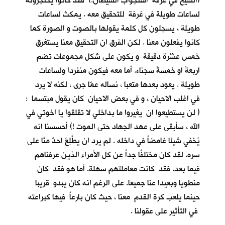
(الشيخ في غرفة استجواب الشيطان!) فقد كانوا يحتجزونه
لساعات طويلة في غرفة للتحقيق معه . يمكث لساعات
طويلة ، يسجلون كل كلمة يقولها بالصوت و الصورة كما
كانوا يفعلون معنا . لكن الفرق ان التحقيق معنا يستغرق
خمس عشْرة دقيقة و يكون على شكل مجموعات تضم
اربعةَ او خمسةَ سجناء. أما معه فيكون منفردا ولساعات
طويلة . يعود بعدها متعبا ، نساله عمّا جرى ، لكنه لا يرد
في اغلب الاحيان ، و في بعض الاحيان كان يقول مبتسما :
( لن يستطيعوا ان يغيروا ما بداخلي لا تقلقوا يا اخوتي في
الله ، سأبقى على عهد الجهاد حتى الموت !) أحسسنا انه
يُخفي شيئا غامضاً في داخله . لم يرد ان يطَّلِعَ احدٌ منَّا على
سره. لقد كان مختلفًا جداً عن كل الأمراء الذين عرفناهم
فيما بعد، فقد كانت معاملتهم سهلة. أما هو فقد كان
منطويا وبعيدا عنا جميعا. على الرغم انه كان يبدو قريبا
حينما يلعب كرة القدم معنا ، حيث كان بارعاً فيها كبراعته
في التأثير على عقولنا .