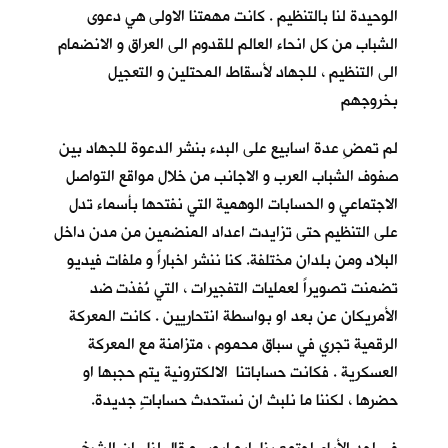
الوحيدة لنا بالتنظيم . كانت مهمتنا الاولى هي دعوى
الشباب من كل انحاء العالم للقدوم الى العراق و الانضمام
الى التنظيم ، للجهاد لأسقاط المحتلين و التعجيل
بخروجهم
لم تمضِ عدة اسابيع على البدء بنشر الدعوة للجهاد بين
صفوف الشباب العرب و الاجانب من خلال مواقع التواصل
الاجتماعي و الحسابات الوهمية التي نفتحها بأسماء تدل
على التنظيم حتى تزايدت اعداد المنضمين من مدن داخل
البلاد ومن بلدان مختلفة. كنا ننشر اخباراً و ملفات فيديو
تضمنت تصويراً لعمليات التفجيرات ، التي نُفذت ضد
الأمريكان عن بعد او بواسطة انتحاريين . كانت المعركة
الرقمية تجري في سباق محموم ، متزامنة مع المعركة
العسكرية . فكانت حساباتنا الالكترونية يتم حجبها او
حضرها ، لكننا ما نلبث ان نستحدث حساباتٍ جديدة.