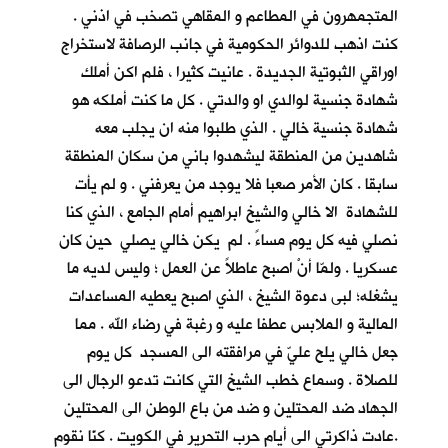
المتجمهرون في المطاعم و المقاهي تصخب في اذني .
كنت اذهب للدوائر الحكومية في جانب الرصافة لاستخراج
اوراقي الثبوتية الجديدة . عانيت كثيرا ، فلم اكن أملك
شهادة جنسية لوالدي او والدتي . كل ما كنت أملكه هو
شهادة جنسية خالي . الذي طلبوا منه ان يجلب معه
شاهدين من المنطقة ليشهدوا باني من سكان المنطقة
سابقا . كان الأمر صعبا فلا يوجد من يعرفني . و لم يأت
للشهادة الا خالي والشيخ ابراهيم أمام الجامع ، الذي كنا
نصلي فيه كل يوم مساءً . لم يكن خالي يصلي حين كان
عسكريا . ولمّا أنْ اصبح عاطلاً عن العمل ؛ وليس لديه ما
يشغله؛ لبى دعوة الشيخ ، الذي اصبح يعطيه المساعدات
المالية و الملابس عطفا عليه و رغبة في رضاء الله . مما
جعل خالي يلح عليّ في مرافقته الى المسجد كل يوم
للصلاة . وسماع خطب الشيخ التي كانت تدعو الرجال الى
الجهاد ضد المحتلين و ضد من باع الوطن الى المحتلين
.عادت ذاكرتي الى أيام حرب التحرير في الكويت . كنّا نقوم