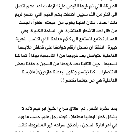
الطريقة التي تم فيها القبض علينا؛ ازدادت اعدادهم لتصل
الى اكثر من الف سجين اكتظت بهم الخيم التي تتسع لربع
ذلك العدد . فكان اغلبنا يهرب من خيمته ظهراً ، ليبحث
عن ظل احد الاشجار المنتشرة في الساحة الكبيرة. وفي
المساء نجتمع لنستمع الى كلأم معلمنا الذي اكتسب شعبية
كبيرة . اتفقنا ان نسجل ارقام هواتفنا على قماش ملابسنا
الداخلية لنتواصل بعد خروجنا من ( اكاديمية بوكا ) كما كنا
نسميها . حين التقينا بعد خروجنا من السجن و حققنا بعض
الانتصارات ، كنا نبتسم ونقول لبعضنا مازحين:( ملابسنا
الداخلية هي من جعلتنا ننتصر ! )
بعد عشرة اشهر , تم اطلاق سراح الشيخ ابراهيم لأنه لا
يشكل خطرا ارهابيا محتملا ، كونه رجل علم. حسب ما ورد
في أمر ادارة السجن ، بأطلاق سراحه غير المشروط. كانت