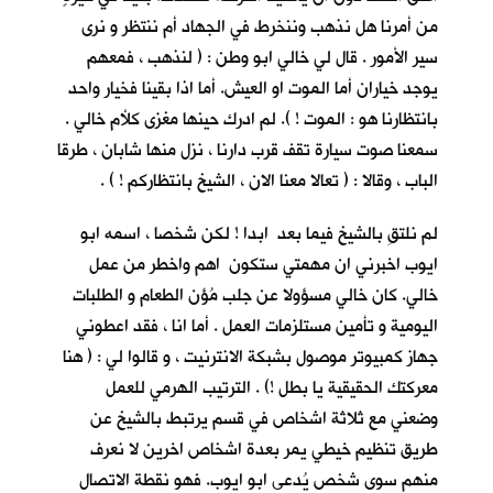
من أمرنا هل نذهب وننخرط في الجهاد أم ننتظر و نرى
سير الأمور . قال لي خالي ابو وطن : ( لنذهب ، فمعهم
يوجد خياران أما الموت او العيش. أما اذا بقينا فخيار واحد
بانتظارنا هو : الموت ! ). لم ادرك حينها مغزى كلأم خالي .
سمعنا صوت سيارة تقف قرب دارنا ، نزل منها شابان ، طرقا
الباب ، وقالا : ( تعالا معنا الان ، الشيخ بانتظاركم ! ) .
لم نلتقِ بالشيخ فيما بعد ابدا ! لكن شخصا ، اسمه ابو
ايوب اخبرني ان مهمتي ستكون اهم واخطر من عمل
خالي. كان خالي مسؤولا عن جلب مُؤن الطعام و الطلبات
اليومية و تأمين مستلزمات العمل . أما انا ، فقد اعطوني
جهاز كمبيوتر موصول بشبكة الانترنيت ، و قالوا لي : ( هنا
معركتك الحقيقية يا بطل !) . الترتيب الهرمي للعمل
وضعني مع ثلاثة اشخاص في قسم يرتبط بالشيخ عن
طريق تنظيم خيطي يمر بعدة اشخاص اخرين لا نعرف
منهم سوى شخص يُدعى ابو ايوب. فهو نقطة الاتصال