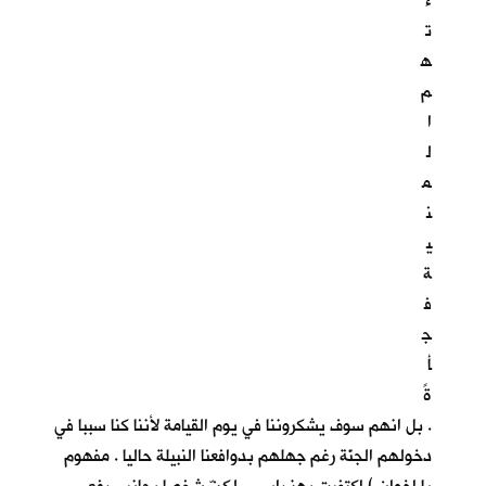
ء
ت
ه
م
ا
ل
م
ن
ي
ة
ف
ج
أ
ةً
. بل انهم سوف يشكروننا في يوم القيامة لأننا كنا سببا في
دخولهم الجنّة رغم جهلهم بدوافعنا النبيلة حاليا . مفهوم