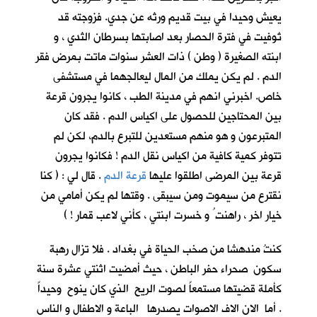
يعيش وحيدا في بيت قديم ورثه عن جدي. فزوجته قد
تُوفيت في فترة الحصار بعد اصابتها بسرطان الثدي ، و
ابنته الصغيرة ( وطن ) ذات العشر سنوات ماتت بمرض فقر
الدم . لم يكن يملك من المال ليعالجهما في مستشفى
خاص. اخبرني انهم في مدينة الطب ، كانوا يجرون قرعة
بين المحتاجين للحصول على اكياس الدم . فقد كان
المتبرعون و هو منهم مستعدين للتبرع بالدم، لكن لم
تتوفر كمية كافية من اكياس نقل الدم ! فكانوا يجرون
قرعة بين المرضى اطلقوا عليها
قرعة الدم
. قال لي : ( كنا
نقترع من سيموت ومن سيبقى . وقتها لم يكن أمامي من
خيار اخر ، راهنت ُ و خسرت ابنتي ، كأني لاعب قمار ! )
كنتُ مندهشا من صخب الحياة في بغداد . فلا تزال رهبة
سكون صحراء حفر الباطن ، حيث أمضيت اثنتي عشرة سنة
كأملة قضيتها مستمعاً لصوت الريح الذي كان ينوح وحيداً
. أما الان الاف الاصوات يصدرها الباعة و الاطفال و الناس