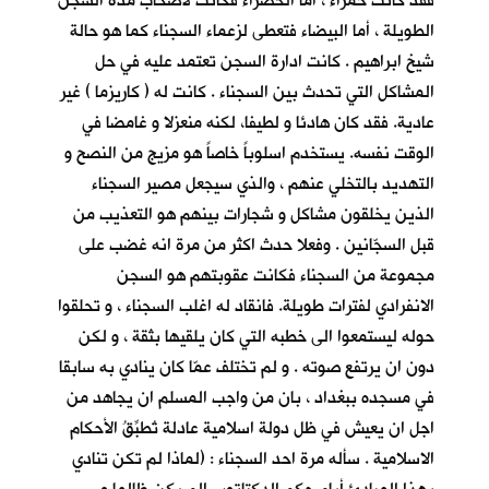
فقد كانت حمراء ، أما الخضراء فكانت لأصحاب مدة السجن
الطويلة ، أما البيضاء فتعطى لزعماء السجناء كما هو حالة
شيخ ابراهيم . كانت ادارة السجن تعتمد عليه في حل
المشاكل التي تحدث بين السجناء . كانت له ( كاريزما ) غير
عادية. فقد كان هادئا و لطيفا، لكنه منعزلا و غامضا في
الوقت نفسه. يستخدم اسلوباً خاصاً هو مزيج من النصح و
التهديد بالتخلي عنهم ، والذي سيجعل مصير السجناء
الذين يخلقون مشاكل و شجارات بينهم هو التعذيب من
قبل السجّانين . وفعلا حدث اكثر من مرة انه غضب على
مجموعة من السجناء فكانت عقوبتهم هو السجن
الانفرادي لفترات طويلة. فانقاد له اغلب السجناء ، و تحلقوا
حوله ليستمعوا الى خطبه التي كان يلقيها بثقة ، و لكن
دون ان يرتفع صوته . و لم تختلف عمّا كان ينادي به سابقا
في مسجده ببغداد ، بان من واجب المسلم ان يجاهد من
اجل ان يعيش في ظل دولة اسلامية عادلة تُطبِّقُ الأحكام
الاسلامية . سأله مرة احد السجناء : (لماذا لم تكن تنادي