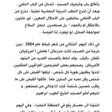
بأغلاق باب وشبابيك المسجد ، لندخل من الباب الخلفي .
وبعد أنْ تُخرجَ الخطب الدينية الحماسية غضَبَنا ، نخرج من
الباب الأمامي ساخطين على الاحتلال المهين ، غير عابئين
بالاعتقال او بالموت ! بل مستعدين لحمل السلاح
لمواجهة المحتل، لو توفرت لنا الفرصة .
في ذلك اليوم الشتائي من شهر شباط عام 2004 ، حين
خرجنا من المسجد كانت مدرعتان ( هامفي ) أمريكيتان
تقفان بالباب ، وقد احاط بالمسجد العديد من الجنود
الأمريكان يصحبهم بعض المترجمين العراقيين الملثمين.
اخذوا يطلبون هوية كل شخص ، ليلقوا القبض على كل
شخصٍ يقل عمره عن الستين عاماً . فالقوا القبض على ما
يقارب خمسين شخصاً. كنت انا وخالي من ضمنهم ، و
اخرهم أمام المسجد الشيخ الطيب؛ ابراهيم .
اخذونا الى معسكر يقع في المنطقة الخضراء . وفي اليوم