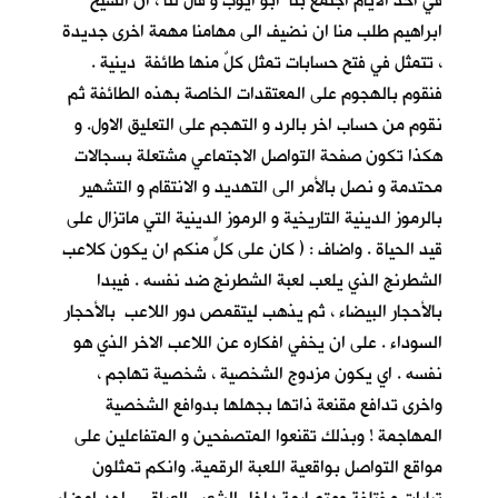
في احد الأيام اجتمع بنا ابو ايوب و قال لنا ، ان الشيخ
ابراهيم طلب منا ان نضيف الى مهامنا مهمة اخرى جديدة
، تتمثل في فتح حسابات تمثل كلٌ منها طائفة دينية .
فنقوم بالهجوم على المعتقدات الخاصة بهذه الطائفة ثم
نقوم من حساب اخر بالرد و التهجم على التعليق الاول. و
هكذا تكون صفحة التواصل الاجتماعي مشتعلة بسجالات
محتدمة و نصل بالأمر الى التهديد و الانتقام و التشهير
بالرموز الدينية التاريخية و الرموز الدينية التي ماتزال على
قيد الحياة . واضاف : ( كان على كلٍّ منكم ان يكون كلاعب
الشطرنج الذي يلعب لعبة الشطرنج ضد نفسه . فيبدا
بالأحجار البيضاء ، ثم يذهب ليتقمص دور اللاعب بالأحجار
السوداء . على ان يخفي افكاره عن اللاعب الاخر الذي هو
نفسه . اي يكون مزدوج الشخصية ، شخصية تهاجم ،
واخرى تدافع مقنعة ذاتها بجهلها بدوافع الشخصية
المهاجمة ! وبذلك تقنعوا المتصفحين و المتفاعلين على
مواقع التواصل بواقعية اللعبة الرقمية. وانكم تمثلون