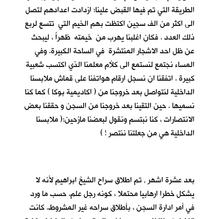
الطريقة التي تم فيها القبض علينا؛ ازدادت اعدادهم لتصل
الى اكثر من الف سجين اكتظت بهم الخيم التي تتسع لربع
ذلك العدد . فكان اغلبنا يهرب من خيمته ظهراً ، ليبحث
عن ظل احد الاشجار المنتشرة في الساحة الكبيرة. وفي
المساء نجتمع لنستمع الى كلأم معلمنا الذي اكتسب شعبية
كبيرة . اتفقنا ان نسجل ارقام هواتفنا على قماش ملابسنا
الداخلية لنتواصل بعد خروجنا من ( اكاديمية بوكا ) كما كنا
نسميها . حين التقينا بعد خروجنا من السجن و حققنا بعض
الانتصارات ، كنا نبتسم ونقول لبعضنا مازحين:( ملابسنا
الداخلية هي من جعلتنا ننتصر ! )
بعد عشرة اشهر , تم اطلاق سراح الشيخ ابراهيم لأنه لا
يشكل خطرا ارهابيا محتملا ، كونه رجل علم. حسب ما ورد
في أمر ادارة السجن ، بأطلاق سراحه غير المشروط. كانت