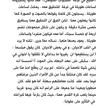
(الشيخ في غرفة استجواب الشيطان!) فقد كانوا يحتجزونه
لساعات طويلة في غرفة للتحقيق معه . يمكث لساعات
طويلة ، يسجلون كل كلمة يقولها بالصوت و الصورة كما
كانوا يفعلون معنا . لكن الفرق ان التحقيق معنا يستغرق
خمس عشْرة دقيقة و يكون على شكل مجموعات تضم
اربعةَ او خمسةَ سجناء. أما معه فيكون منفردا ولساعات
طويلة . يعود بعدها متعبا ، نساله عمّا جرى ، لكنه لا يرد
في اغلب الاحيان ، و في بعض الاحيان كان يقول مبتسما :
( لن يستطيعوا ان يغيروا ما بداخلي لا تقلقوا يا اخوتي في
الله ، سأبقى على عهد الجهاد حتى الموت !) أحسسنا انه
يُخفي شيئا غامضاً في داخله . لم يرد ان يطَّلِعَ احدٌ منَّا على
سره. لقد كان مختلفًا جداً عن كل الأمراء الذين عرفناهم
فيما بعد، فقد كانت معاملتهم سهلة. أما هو فقد كان
منطويا وبعيدا عنا جميعا. على الرغم انه كان يبدو قريبا
حينما يلعب كرة القدم معنا ، حيث كان بارعاً فيها كبراعته
في التأثير على عقولنا .