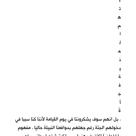
ء
ت
ه
م
ا
ل
م
ن
ي
ة
ف
ج
أ
ةً
. بل انهم سوف يشكروننا في يوم القيامة لأننا كنا سببا في
دخولهم الجنّة رغم جهلهم بدوافعنا النبيلة حاليا . مفهوم