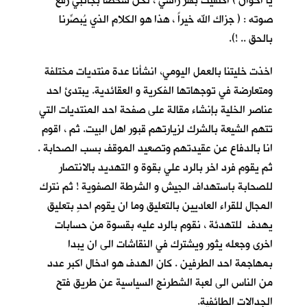
يا اخوان ) اكتفيت بهز راسي ، لكنّ شخصا بجانبي رفع
صوته : ( جزاك الله خيراً ، هذا هو الكلام الذي يُبصِّرنا
بالحق .. !).
اخذت خليتنا بالعمل اليومي، انشأنا عدة منتديات مختلفة
ومتعارضة في توجهاتها الفكرية و العقائدية. يبتدئ احد
عناصر الخلية بإنشاء مقالة على صفحة احد المنتديات التي
تتهم الشيعة بالشرك لزيارتهم قبور اهل البيت. ثم ، اقوم
انا بالدفاع عن عقيدتهم وتصعيد الموقف بسب الصحابة .
ثم يقوم فرد اخر بالرد علي بقوة و التهديد بالانتصار
للصحابة باستهداف الجيش و الشرطة الصفوية ! ثم نترك
المجال للقراء العاديين بالتعليق وما ان يقوم احدٍ بتعليق
يهدف للتهدئة ، نقوم بالرد عليه بقسوة من حسابات
اخرى وجعله يثور ويشترك في النقاشات الى ان يبدا
بمهاجمة احد الطرفين . كان الهدف هو ادخال اكبر عدد
من الناس الى لعبة الشطرنج السياسية عن طريق فتح
الجدالات الطائفية.