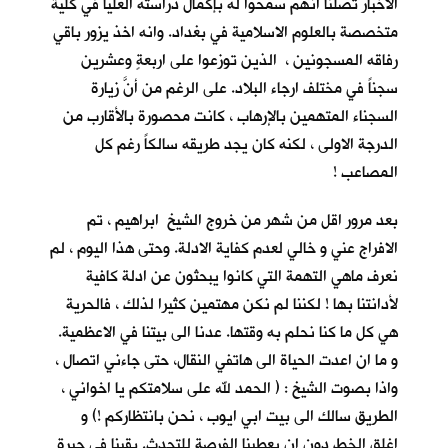
الاخبار تصلنا انهم سمحوا له بإكمال دراسته العليا في كلية
متخصصة بالعلوم الاسلامية في بغداد. وانه اخذ يزور باقي
رفاقه المسجونين ، الذين توزعوا على اربعةٍ وعشرين
سجناً في مختلف ارجاء البلاد. على الرغم من أنَّ زيارة
السجناء المتهمين بالإرهاب ، كانت محصورة بالأقارب من
الدرجة الاولى ، لكنه كان يجد طريقه سالكاً رغم كل
المصاعب !
بعد مرور اقل من شهر من خروج الشيخ ابراهيم ، تم
الافراج عني و خالي لعدم كفاية الادلة. وحتى هذا اليوم ، لم
نعرف ماهي التهمة التي كانوا يبحثون عن ادلة كافية
لأدانتنا بها ! لكننا لم نكن مهتمين كثيرا لذلك ، فالحرية
هي كل ما كنا نحلم به وقتها. عدنا الى بيتنا في الاعظمية.
و ما ان اعدت الحياة الى هاتفي النقال، حتى جاءني اتصال ،
واذا بصوت الشيخ : ( الحمد لله على سلامتكم يا اخواني ،
الطريق سالك الى بيت ابي ايوب ، نحن بانتظاركم !) و
اغلق الخط دون ان يعطينا الفرصة للتحدث. بقينا في حيرةٍ