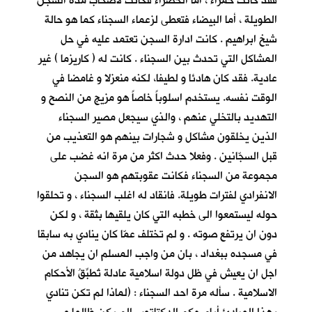
فقد كانت حمراء ، أما الخضراء فكانت لأصحاب مدة السجن
الطويلة ، أما البيضاء فتعطى لزعماء السجناء كما هو حالة
شيخ ابراهيم . كانت ادارة السجن تعتمد عليه في حل
المشاكل التي تحدث بين السجناء . كانت له ( كاريزما ) غير
عادية. فقد كان هادئا و لطيفا، لكنه منعزلا و غامضا في
الوقت نفسه. يستخدم اسلوباً خاصاً هو مزيج من النصح و
التهديد بالتخلي عنهم ، والذي سيجعل مصير السجناء
الذين يخلقون مشاكل و شجارات بينهم هو التعذيب من
قبل السجّانين . وفعلا حدث اكثر من مرة انه غضب على
مجموعة من السجناء فكانت عقوبتهم هو السجن
الانفرادي لفترات طويلة. فانقاد له اغلب السجناء ، و تحلقوا
حوله ليستمعوا الى خطبه التي كان يلقيها بثقة ، و لكن
دون ان يرتفع صوته . و لم تختلف عمّا كان ينادي به سابقا
في مسجده ببغداد ، بان من واجب المسلم ان يجاهد من
اجل ان يعيش في ظل دولة اسلامية عادلة تُطبِّقُ الأحكام
الاسلامية . سأله مرة احد السجناء : (لماذا لم تكن تنادي