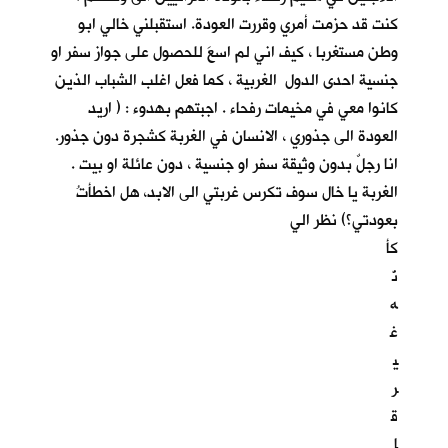
كنت قد حزمت أمري وقررت العودة. استقبلني خالي ابو
وطن مستغربا ، كيف اني لم اسعَ للحصول على جواز سفر او
جنسية احدى الدول الغربية ، كما فعل اغلب الشباب الذين
كانوا معي في مخيمات رفحاء . اجبتهم بهدوء : ( اريد
العودة الى جذوري ، الانسان في الغربة كشجرة دون جذور.
انا رجلٌ بدون وثيقة سفر او جنسية ، دون عائلة او بيت .
الغربة يا خال سوف تكرس غربتي الى الابد، هل اخطأتُ
بعودتي؟) نظر الي
كأ
نّ
ه
غ
ي
ر
ق
ا