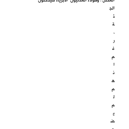
المحتل . وهؤلاء المدنيون الابرياء سيدخلون
الج
نّ
ة
،
ر
غ
م
ا
ن
ه
م
ل
م
ي
ض