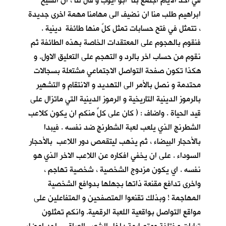
في احد الأيام اجتمع بنا ابو ايوب و قال لنا ، ان الشيخ
ابراهيم طلب منا ان نضيف الى مهامنا مهمة اخرى جديدة
، تتمثل في فتح حسابات تمثل كلٌ منها طائفة دينية .
فنقوم بالهجوم على المعتقدات الخاصة بهذه الطائفة ثم
نقوم من حساب اخر بالرد و التهجم على التعليق الاول. و
هكذا تكون صفحة التواصل الاجتماعي مشتعلة بسجالات
محتدمة و نصل بالأمر الى التهديد و الانتقام و التشهير
بالرموز الدينية التاريخية و الرموز الدينية التي ماتزال على
قيد الحياة . واضاف : ( كان على كلٍّ منكم ان يكون كلاعب
الشطرنج الذي يلعب لعبة الشطرنج ضد نفسه . فيبدا
بالأحجار البيضاء ، ثم يذهب ليتقمص دور اللاعب بالأحجار
السوداء . على ان يخفي افكاره عن اللاعب الاخر الذي هو
نفسه . اي يكون مزدوج الشخصية ، شخصية تهاجم ،
واخرى تدافع مقنعة ذاتها بجهلها بدوافع الشخصية
المهاجمة ! وبذلك تقنعوا المتصفحين و المتفاعلين على
مواقع التواصل بواقعية اللعبة الرقمية. وانكم تمثلون