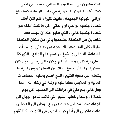
المتجمهرون في المطاعم و المقاهي تصخب في اذني .
كنت اذهب للدوائر الحكومية في جانب الرصافة لاستخراج
اوراقي الثبوتية الجديدة . عانيت كثيرا ، فلم اكن أملك
شهادة جنسية لوالدي او والدتي . كل ما كنت أملكه هو
شهادة جنسية خالي . الذي طلبوا منه ان يجلب معه
شاهدين من المنطقة ليشهدوا باني من سكان المنطقة
سابقا . كان الأمر صعبا فلا يوجد من يعرفني . و لم يأت
للشهادة الا خالي والشيخ ابراهيم أمام الجامع ، الذي كنا
نصلي فيه كل يوم مساءً . لم يكن خالي يصلي حين كان
عسكريا . ولمّا أنْ اصبح عاطلاً عن العمل ؛ وليس لديه ما
يشغله؛ لبى دعوة الشيخ ، الذي اصبح يعطيه المساعدات
المالية و الملابس عطفا عليه و رغبة في رضاء الله . مما
جعل خالي يلح عليّ في مرافقته الى المسجد كل يوم
للصلاة . وسماع خطب الشيخ التي كانت تدعو الرجال الى
الجهاد ضد المحتلين و ضد من باع الوطن الى المحتلين
.عادت ذاكرتي الى أيام حرب التحرير في الكويت . كنّا نقوم