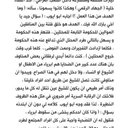
تيارات مختلفة ومتصارعة داخل الشعب العراقي . احد اعضاء
خلية ( الجهاد الرقمي ) وهكذا كانوا يسمونا ، سأله: ( وما
الهدف من هذا العمل ؟) اجابه ابو ايوب : ( سؤال جيد يا
اخي بارك الله فيك ، الهدف هو خلق فتنة بين المنافقين
الموالين للحكومة التابعة للمحتلين ، فتنهار هذه الحكومة
و يسهل بالتالي طرد المحتل الذي تدافع عنه هذه الحكومة
. فكلما ازدادت التفجيرات وعمت الفوضى ، كلما قرب وقت
خروج المحتلين ) . كنت دائما أُبدي لرفقائي بعض المخاوف
بان هناك عدد كبير من الضحايا هم ابرياء من الاطفال او
الشيوخ او النساء ، ولا دخل لهم في هذا الصراع. ويبدوا ان
مخاوفي كانت تصل للشيخ عن طريق احد افراد خليتنا ،
وذلك أمر طبيعي ان يكون للشيخ عين تنقل له كل ما يدور،
فلاشك ان الرقابة السرية أمر ضروري في مثل هذه الظروف
الخطيرة . لذا فقد وجه ابو ايوب كلأمه لي دون ان ابتدئه
بسؤال : ( واذا كان احدكم يخشى من سقوط ابرياء ،
فنقول له ان التضحية واجبة على كل افراد المجتمع لطرد