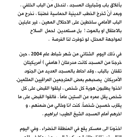
بأغلاق باب وشبابيك المسجد ، لندخل من الباب الخلفي .
وبعد أنْ تُخرجَ الخطب الدينية الحماسية غضَبَنا ، نخرج من
الباب الأمامي ساخطين على الاحتلال المهين ، غير عابئين
بالاعتقال او بالموت ! بل مستعدين لحمل السلاح
لمواجهة المحتل، لو توفرت لنا الفرصة .
في ذلك اليوم الشتائي من شهر شباط عام 2004 ، حين
خرجنا من المسجد كانت مدرعتان ( هامفي ) أمريكيتان
تقفان بالباب ، وقد احاط بالمسجد العديد من الجنود
الأمريكان يصحبهم بعض المترجمين العراقيين الملثمين.
اخذوا يطلبون هوية كل شخص ، ليلقوا القبض على كل
شخصٍ يقل عمره عن الستين عاماً . فالقوا القبض على ما
يقارب خمسين شخصاً. كنت انا وخالي من ضمنهم ، و
اخرهم أمام المسجد الشيخ الطيب؛ ابراهيم .
اخذونا الى معسكر يقع في المنطقة الخضراء . وفي اليوم