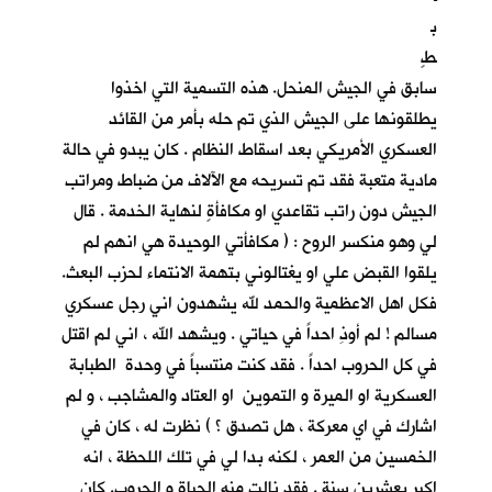
ب
طٍ
سابق في الجيش المنحل. هذه التسمية التي اخذوا
يطلقونها على الجيش الذي تم حله بأمر من القائد
العسكري الأمريكي بعد اسقاط النظام . كان يبدو في حالة
مادية متعبة فقد تم تسريحه مع الآلاف من ضباط ومراتب
الجيش دون راتب تقاعدي او مكافأةٍ لنهاية الخدمة . قال
لي وهو منكسر الروح : ( مكافأتي الوحيدة هي انهم لم
يلقوا القبض علي او يغتالوني بتهمة الانتماء لحزب البعث.
فكل اهل الاعظمية والحمد لله يشهدون اني رجل عسكري
مسالم ! لم أوذِ احداً في حياتي . ويشهد الله ، اني لم اقتل
في كل الحروب احداً . فقد كنت منتسباً في وحدة الطبابة
العسكرية او الميرة و التموين او العتاد والمشاجب ، و لم
اشارك في اي معركة ، هل تصدق ؟ ) نظرت له ، كان في
الخمسين من العمر ، لكنه بدا لي في تلك اللحظة ، انه
اكبر بعشرين سنة . فقد نالت منه الحياة و الحروب. كان