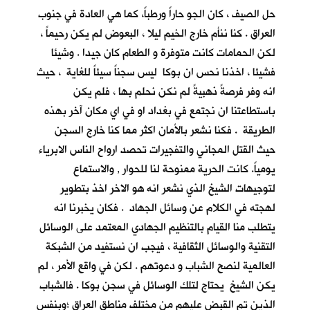
حل الصيف ، كان الجو حاراً ورطباً، كما هي العادة في جنوب
العراق . كنا ننأم خارج الخيم ليلا ، البعوض لم يكن رحيماً ،
لكن الحمامات كانت متوفرة و الطعام كان جيدا . وشيئا
فشيئا ، اخذنا نحس ان بوكا ليس سجناً سيئاً للغاية ، حيث
انه وفر فرصةً ذهبيةً لم نكن نحلم بها ، فلم يكن
باستطاعتنا ان نجتمع في بغداد او في اي مكان آخر بهذه
الطريقة . فكنا نشعر بالأمان اكثر مما كنا خارج السجن
حيث القتل المجاني والتفجيرات تحصد ارواح الناس الابرياء
يومياً. كانت الحرية ممنوحة لنا للحوار , والاستماع
لتوجيهات الشيخ الذي نشعر انه هو الاخر اخذ بتطوير
لهجته في الكلام عن وسائل الجهاد . فكان يخبرنا انه
يتطلب منا القيام بالتنظيم الجهادي المعتمد على الوسائل
التقنية والوسائل الثقافية ، فيجب ان نستفيد من الشبكة
العالمية لنصح الشباب و دعوتهم . لكن في واقع الأمر ، لم
يكن الشيخ يحتاج لتلك الوسائل في سجن بوكا . فالشباب
الذين تم القبض عليهم من مختلف مناطق العراق ؛وبنفس