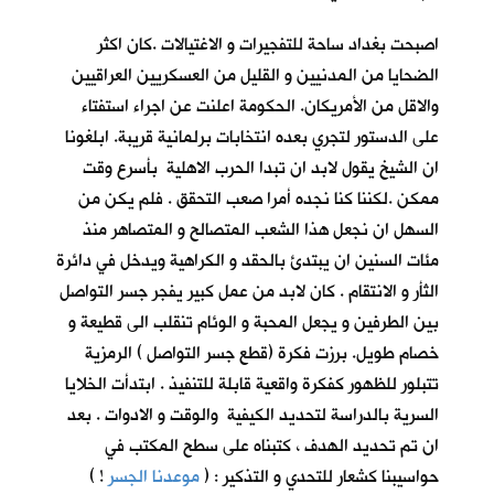
اصبحت بغداد ساحة للتفجيرات و الاغتيالات .كان اكثر
الضحايا من المدنيين و القليل من العسكريين العراقيين
والاقل من الأمريكان. الحكومة اعلنت عن اجراء استفتاء
على الدستور لتجري بعده انتخابات برلمانية قريبة. ابلغونا
ان الشيخ يقول لابد ان تبدا الحرب الاهلية بأسرع وقت
ممكن .لكننا كنا نجده أمرا صعب التحقق . فلم يكن من
السهل ان نجعل هذا الشعب المتصالح و المتصاهر منذ
مئات السنين ان يبتدئ بالحقد و الكراهية ويدخل في دائرة
الثأر و الانتقام . كان لابد من عمل كبير يفجر جسر التواصل
بين الطرفين و يجعل المحبة و الوئام تنقلب الى قطيعة و
خصام طويل. برزت فكرة (قطع جسر التواصل ) الرمزية
تتبلور للظهور كفكرة واقعية قابلة للتنفيذ . ابتدأت الخلايا
السرية بالدراسة لتحديد الكيفية والوقت و الادوات . بعد
ان تم تحديد الهدف ، كتبناه على سطح المكتب في
حواسيبنا كشعار للتحدي و التذكير : (
موعدنا الجسر
!
)