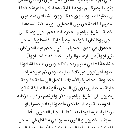
التالي تم نقلنا بطائرة عسكرية الى سجن بوكا في اقصى
جنوب البصرة. لم توجه لنا ايّة تهمة. كل ما عرفناه لاحقا
ان تحقيقات سوف تجرى معنا، لوجود اشخاص منضمين
لتنظيم القاعدة من بين المصلين . وربما لأننا استمعنا
لخطبة الشيخ ابراهيم المحرضة ضدهم . حين وصلنا الى
سجن بوكا كان الخوف مسيطراً علينا . فأسطورة السجن
المجهول في عمق الصحراء ؛ الذي يتحكم فيه الأمريكان ؛
تثير اجواءً من الرعب والترقب ، كنت قد عشت اجواءً
مشابهةً لها في مخيم رفحاء كنا متوترين عندما اقتادونا
جنود أمريكيون عبر ثلاث بنايات ، ومن ثم عبر ممرات
مكشوفة ، محاصرة بالأسلاك . لنصل الى ساحة مفتوحة ،
مليئة بسجناء يرتدون زي السجن بألوانه الصارخة. كانوا
ينظرون الى الشيخ ابراهيم بحذر، واعينهم تراقب تحركاته.
سلموه بدلة بيضاء أما نحن فأعطونا بدلاتٍ صفراء او
برتقالية .عرفنا فيما بعد انها للسجناء العاديين ، أما
السجناء الخطرون و الذين تسببوا في مشاكل في السجن