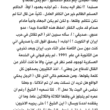
بهذا المبادئ أيام حكم الدكتاتور ، الم يكن ظالما و
مستبدا ؟) نظر اليه بحدة ، ثم اجابه بهدوء ( اولاً، الحاكم
المسلم الظالم خير من الكافر العادل ، ثانياً، من قال اننا لم
نكن نتكلم وقتها ، و لكن لم يكن الجهاد واجباً مادام
صدام قد حارب الكفار. احفظ هذه القاعدة جيدا : عدو
عدوي ، صديقي ! ). سأله سجين اخر ( الم تقاتل في حرب
ايران او الكويت ؟ ) اجابه: ( بصدق اقول لك يا صديقي اني
كنت دون سن الثامنة عشر اثناء حرب ايران وبعد تخرجي
من الثانوية في عام 1991 ، لم يتم قبولي في الخدمة
العسكرية لوجود قصر نظر في عينيّ، والا ما كنت أتأخر عن
القتال للدفاع عن وطني ) . اخذ الكثيرون يصدقون كل
كلمة يقولها ، ومن ضمنهم خالي الذي قال: ( الرجل يحكي
الواقع هل تريد ان نسكت بعد ان تم اذلالنا ، و جعلنا
نجلس في البيت بلا عمل ؟) . كنّا نسميه ( الشيخ ) رغم ان
عمره لم يتجاوز في وقتها الثلاثة والثلاثين عاما. وما ان
يفتقده احدنا ويسال: ( اين الشيخ ؟ ) حتى يجيبه الاخرون: