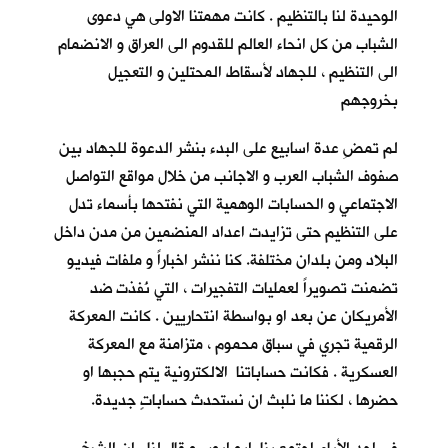
الوحيدة لنا بالتنظيم . كانت مهمتنا الاولى هي دعوى
الشباب من كل انحاء العالم للقدوم الى العراق و الانضمام
الى التنظيم ، للجهاد لأسقاط المحتلين و التعجيل
بخروجهم
لم تمضِ عدة اسابيع على البدء بنشر الدعوة للجهاد بين
صفوف الشباب العرب و الاجانب من خلال مواقع التواصل
الاجتماعي و الحسابات الوهمية التي نفتحها بأسماء تدل
على التنظيم حتى تزايدت اعداد المنضمين من مدن داخل
البلاد ومن بلدان مختلفة. كنا ننشر اخباراً و ملفات فيديو
تضمنت تصويراً لعمليات التفجيرات ، التي نُفذت ضد
الأمريكان عن بعد او بواسطة انتحاريين . كانت المعركة
الرقمية تجري في سباق محموم ، متزامنة مع المعركة
العسكرية . فكانت حساباتنا الالكترونية يتم حجبها او
حضرها ، لكننا ما نلبث ان نستحدث حساباتٍ جديدة.