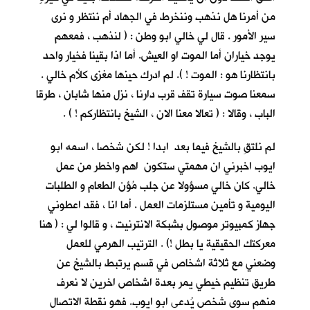
من أمرنا هل نذهب وننخرط في الجهاد أم ننتظر و نرى
سير الأمور . قال لي خالي ابو وطن : ( لنذهب ، فمعهم
يوجد خياران أما الموت او العيش. أما اذا بقينا فخيار واحد
بانتظارنا هو : الموت ! ). لم ادرك حينها مغزى كلأم خالي .
سمعنا صوت سيارة تقف قرب دارنا ، نزل منها شابان ، طرقا
الباب ، وقالا : ( تعالا معنا الان ، الشيخ بانتظاركم ! ) .
لم نلتقِ بالشيخ فيما بعد ابدا ! لكن شخصا ، اسمه ابو
ايوب اخبرني ان مهمتي ستكون اهم واخطر من عمل
خالي. كان خالي مسؤولا عن جلب مُؤن الطعام و الطلبات
اليومية و تأمين مستلزمات العمل . أما انا ، فقد اعطوني
جهاز كمبيوتر موصول بشبكة الانترنيت ، و قالوا لي : ( هنا
معركتك الحقيقية يا بطل !) . الترتيب الهرمي للعمل
وضعني مع ثلاثة اشخاص في قسم يرتبط بالشيخ عن
طريق تنظيم خيطي يمر بعدة اشخاص اخرين لا نعرف
منهم سوى شخص يُدعى ابو ايوب. فهو نقطة الاتصال