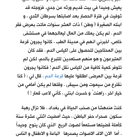
يعيش وحيدا في بيت قديم ورثه عن جدي. فزوجته قد
تُوفيت في فترة الحصار بعد اصابتها بسرطان الثدي ، و
ابنته الصغيرة ( وطن ) ذات العشر سنوات ماتت بمرض فقر
الدم . لم يكن يملك من المال ليعالجهما في مستشفى
خاص. اخبرني انهم في مدينة الطب ، كانوا يجرون قرعة
بين المحتاجين للحصول على اكياس الدم . فقد كان
المتبرعون و هو منهم مستعدين للتبرع بالدم، لكن لم
تتوفر كمية كافية من اكياس نقل الدم ! فكانوا يجرون
قرعة بين المرضى اطلقوا عليها
قرعة الدم
. قال لي : ( كنا
نقترع من سيموت ومن سيبقى . وقتها لم يكن أمامي من
خيار اخر ، راهنت ُ و خسرت ابنتي ، كأني لاعب قمار ! )
كنتُ مندهشا من صخب الحياة في بغداد . فلا تزال رهبة
سكون صحراء حفر الباطن ، حيث أمضيت اثنتي عشرة سنة
كأملة قضيتها مستمعاً لصوت الريح الذي كان ينوح وحيداً
. أما الان الاف الاصوات يصدرها الباعة و الاطفال و الناس