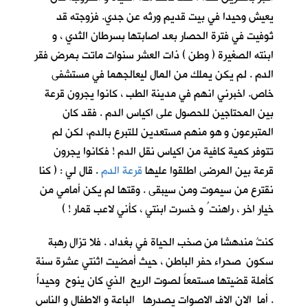
يعيش وحيدا في بيت قديم ورثه عن جدي. فزوجته قد
تُوفيت في فترة الحصار بعد اصابتها بسرطان الثدي ، و
ابنته الصغيرة ( وطن ) ذات العشر سنوات ماتت بمرض فقر
الدم . لم يكن يملك من المال ليعالجهما في مستشفى
خاص. اخبرني انهم في مدينة الطب ، كانوا يجرون قرعة
بين المحتاجين للحصول على اكياس الدم . فقد كان
المتبرعون و هو منهم مستعدين للتبرع بالدم، لكن لم
تتوفر كمية كافية من اكياس نقل الدم ! فكانوا يجرون
قرعة بين المرضى اطلقوا عليها
قرعة الدم
. قال لي : ( كنا
نقترع من سيموت ومن سيبقى . وقتها لم يكن أمامي من
خيار اخر ، راهنت ُ و خسرت ابنتي ، كأني لاعب قمار ! )
كنتُ مندهشا من صخب الحياة في بغداد . فلا تزال رهبة
سكون صحراء حفر الباطن ، حيث أمضيت اثنتي عشرة سنة
كأملة قضيتها مستمعاً لصوت الريح الذي كان ينوح وحيداً
. أما الان الاف الاصوات يصدرها الباعة و الاطفال و الناس