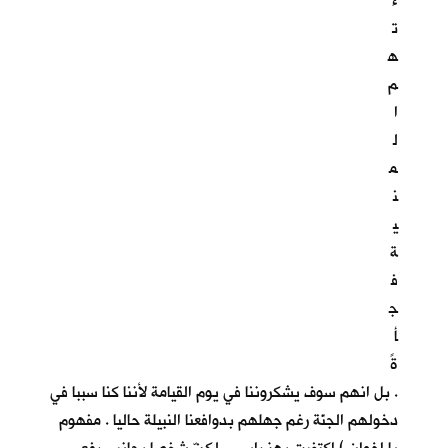
ء
ت
ه
م
ا
ل
م
ن
ي
ة
ف
ج
أ
ةً
. بل انهم سوف يشكروننا في يوم القيامة لأننا كنا سببا في
دخولهم الجنّة رغم جهلهم بدوافعنا النبيلة حاليا . مفهوم