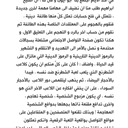
في احد الأيام اجتمع بنا ابو ايوب و قال لنا ، ان الشيخ
ابراهيم طلب منا ان نضيف الى مهامنا مهمة اخرى جديدة
، تتمثل في فتح حسابات تمثل كلٌ منها طائفة دينية .
فنقوم بالهجوم على المعتقدات الخاصة بهذه الطائفة ثم
نقوم من حساب اخر بالرد و التهجم على التعليق الاول. و
هكذا تكون صفحة التواصل الاجتماعي مشتعلة بسجالات
محتدمة و نصل بالأمر الى التهديد و الانتقام و التشهير
بالرموز الدينية التاريخية و الرموز الدينية التي ماتزال على
قيد الحياة . واضاف : ( كان على كلٍّ منكم ان يكون كلاعب
الشطرنج الذي يلعب لعبة الشطرنج ضد نفسه . فيبدا
بالأحجار البيضاء ، ثم يذهب ليتقمص دور اللاعب بالأحجار
السوداء . على ان يخفي افكاره عن اللاعب الاخر الذي هو
نفسه . اي يكون مزدوج الشخصية ، شخصية تهاجم ،
واخرى تدافع مقنعة ذاتها بجهلها بدوافع الشخصية
المهاجمة ! وبذلك تقنعوا المتصفحين و المتفاعلين على
مواقع التواصل بواقعية اللعبة الرقمية. وانكم تمثلون