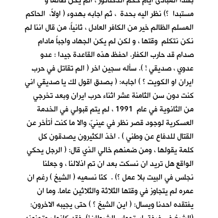
بهذا المبادئ أيام حكم الدكتاتور ، الم يكن ظالما و
مستبدا ؟) نظر اليه بحدة ، ثم اجابه بهدوء ( اولاً، الحاكم
المسلم الظالم خير من الكافر العادل ، ثانياً، من قال اننا لم
نكن نتكلم وقتها ، و لكن لم يكن الجهاد واجباً مادام
صدام قد حارب الكفار. احفظ هذه القاعدة جيدا : عدو
عدوي ، صديقي ! ). سأله سجين اخر ( الم تقاتل في حرب
ايران او الكويت ؟ ) اجابه: ( بصدق اقول لك يا صديقي اني
كنت دون سن الثامنة عشر اثناء حرب ايران وبعد تخرجي
من الثانوية في عام 1991 ، لم يتم قبولي في الخدمة
العسكرية لوجود قصر نظر في عينيّ، والا ما كنت أتأخر عن
القتال للدفاع عن وطني ) . اخذ الكثيرون يصدقون كل
كلمة يقولها ، ومن ضمنهم خالي الذي قال: ( الرجل يحكي
الواقع هل تريد ان نسكت بعد ان تم اذلالنا ، و جعلنا
نجلس في البيت بلا عمل ؟) . كنّا نسميه ( الشيخ ) رغم ان
عمره لم يتجاوز في وقتها الثلاثة والثلاثين عاما. وما ان
يفتقده احدنا ويسال: ( اين الشيخ ؟ ) حتى يجيبه الاخرون: