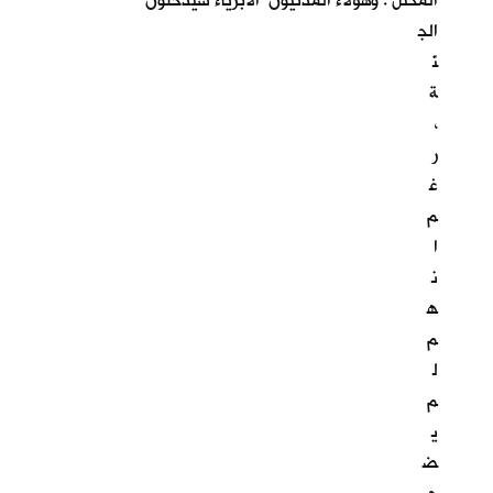
المحتل . وهؤلاء المدنيون الابرياء سيدخلون
الج
نّ
ة
،
ر
غ
م
ا
ن
ه
م
ل
م
ي
ض