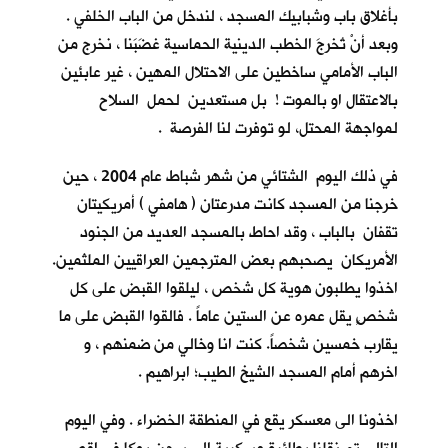
بأغلاق باب وشبابيك المسجد ، لندخل من الباب الخلفي .
وبعد أنْ تُخرجَ الخطب الدينية الحماسية غضَبَنا ، نخرج من
الباب الأمامي ساخطين على الاحتلال المهين ، غير عابئين
بالاعتقال او بالموت ! بل مستعدين لحمل السلاح
لمواجهة المحتل، لو توفرت لنا الفرصة .
في ذلك اليوم الشتائي من شهر شباط عام 2004 ، حين
خرجنا من المسجد كانت مدرعتان ( هامفي ) أمريكيتان
تقفان بالباب ، وقد احاط بالمسجد العديد من الجنود
الأمريكان يصحبهم بعض المترجمين العراقيين الملثمين.
اخذوا يطلبون هوية كل شخص ، ليلقوا القبض على كل
شخصٍ يقل عمره عن الستين عاماً . فالقوا القبض على ما
يقارب خمسين شخصاً. كنت انا وخالي من ضمنهم ، و
اخرهم أمام المسجد الشيخ الطيب؛ ابراهيم .
اخذونا الى معسكر يقع في المنطقة الخضراء . وفي اليوم