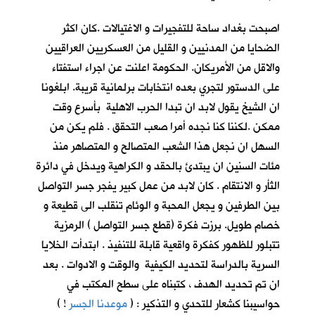
اصبحت بغداد ساحة للتفجيرات و الاغتيالات .كان اكثر
الضحايا من المدنيين و القليل من العسكريين العراقيين
والاقل من الأمريكان. الحكومة اعلنت عن اجراء استفتاء
على الدستور لتجري بعده انتخابات برلمانية قريبة. ابلغونا
ان الشيخ يقول لابد ان تبدا الحرب الاهلية بأسرع وقت
ممكن .لكننا كنا نجده أمرا صعب التحقق . فلم يكن من
السهل ان نجعل هذا الشعب المتصالح و المتصاهر منذ
مئات السنين ان يبتدئ بالحقد و الكراهية ويدخل في دائرة
الثأر و الانتقام . كان لابد من عمل كبير يفجر جسر التواصل
بين الطرفين و يجعل المحبة و الوئام تنقلب الى قطيعة و
خصام طويل. برزت فكرة (قطع جسر التواصل ) الرمزية
تتبلور للظهور كفكرة واقعية قابلة للتنفيذ . ابتدأت الخلايا
السرية بالدراسة لتحديد الكيفية والوقت و الادوات . بعد
ان تم تحديد الهدف ، كتبناه على سطح المكتب في
حواسيبنا كشعار للتحدي و التذكير : (
موعدنا الجسر
!
)