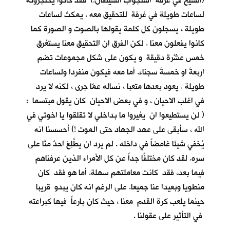
(الشيخ في غرفة استجواب الشيطان!) فقد كانوا يحتجزونه
لساعات طويلة في غرفة للتحقيق معه . يمكث لساعات
طويلة ، يسجلون كل كلمة يقولها بالصوت و الصورة كما
كانوا يفعلون معنا . لكن الفرق ان التحقيق معنا يستغرق
خمس عشْرة دقيقة و يكون على شكل مجموعات تضم
اربعةَ او خمسةَ سجناء. أما معه فيكون منفردا ولساعات
طويلة . يعود بعدها متعبا ، نساله عمّا جرى ، لكنه لا يرد
في اغلب الاحيان ، و في بعض الاحيان كان يقول مبتسما :
( لن يستطيعوا ان يغيروا ما بداخلي لا تقلقوا يا اخوتي في
الله ، سأبقى على عهد الجهاد حتى الموت !) أحسسنا انه
يُخفي شيئا غامضاً في داخله . لم يرد ان يطَّلِعَ احدٌ منَّا على
سره. لقد كان مختلفًا جداً عن كل الأمراء الذين عرفناهم
فيما بعد، فقد كانت معاملتهم سهلة. أما هو فقد كان
منطويا وبعيدا عنا جميعا. على الرغم انه كان يبدو قريبا
حينما يلعب كرة القدم معنا ، حيث كان بارعاً فيها كبراعته
في التأثير على عقولنا .