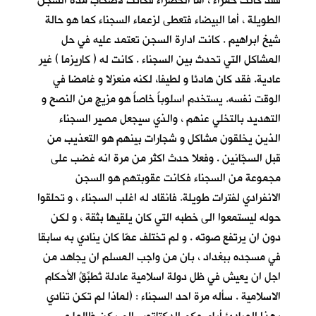
فقد كانت حمراء ، أما الخضراء فكانت لأصحاب مدة السجن
الطويلة ، أما البيضاء فتعطى لزعماء السجناء كما هو حالة
شيخ ابراهيم . كانت ادارة السجن تعتمد عليه في حل
المشاكل التي تحدث بين السجناء . كانت له ( كاريزما ) غير
عادية. فقد كان هادئا و لطيفا، لكنه منعزلا و غامضا في
الوقت نفسه. يستخدم اسلوباً خاصاً هو مزيج من النصح و
التهديد بالتخلي عنهم ، والذي سيجعل مصير السجناء
الذين يخلقون مشاكل و شجارات بينهم هو التعذيب من
قبل السجّانين . وفعلا حدث اكثر من مرة انه غضب على
مجموعة من السجناء فكانت عقوبتهم هو السجن
الانفرادي لفترات طويلة. فانقاد له اغلب السجناء ، و تحلقوا
حوله ليستمعوا الى خطبه التي كان يلقيها بثقة ، و لكن
دون ان يرتفع صوته . و لم تختلف عمّا كان ينادي به سابقا
في مسجده ببغداد ، بان من واجب المسلم ان يجاهد من
اجل ان يعيش في ظل دولة اسلامية عادلة تُطبِّقُ الأحكام
الاسلامية . سأله مرة احد السجناء : (لماذا لم تكن تنادي