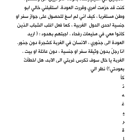
كنت قد حزمت أمري وقررت العودة. استقبلني خالي ابو
وطن مستغربا ، كيف اني لم اسعَ للحصول على جواز سفر او
جنسية احدى الدول الغربية ، كما فعل اغلب الشباب الذين
كانوا معي في مخيمات رفحاء . اجبتهم بهدوء : ( اريد
العودة الى جذوري ، الانسان في الغربة كشجرة دون جذور.
انا رجلٌ بدون وثيقة سفر او جنسية ، دون عائلة او بيت .
الغربة يا خال سوف تكرس غربتي الى الابد، هل اخطأتُ
بعودتي؟) نظر الي
كأ
نّ
ه
غ
ي
ر
ق
ا