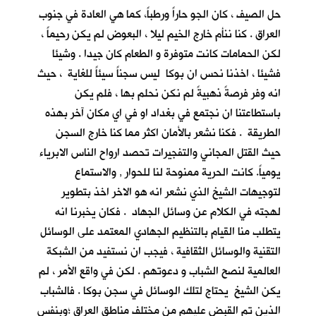
حل الصيف ، كان الجو حاراً ورطباً، كما هي العادة في جنوب
العراق . كنا ننأم خارج الخيم ليلا ، البعوض لم يكن رحيماً ،
لكن الحمامات كانت متوفرة و الطعام كان جيدا . وشيئا
فشيئا ، اخذنا نحس ان بوكا ليس سجناً سيئاً للغاية ، حيث
انه وفر فرصةً ذهبيةً لم نكن نحلم بها ، فلم يكن
باستطاعتنا ان نجتمع في بغداد او في اي مكان آخر بهذه
الطريقة . فكنا نشعر بالأمان اكثر مما كنا خارج السجن
حيث القتل المجاني والتفجيرات تحصد ارواح الناس الابرياء
يومياً. كانت الحرية ممنوحة لنا للحوار , والاستماع
لتوجيهات الشيخ الذي نشعر انه هو الاخر اخذ بتطوير
لهجته في الكلام عن وسائل الجهاد . فكان يخبرنا انه
يتطلب منا القيام بالتنظيم الجهادي المعتمد على الوسائل
التقنية والوسائل الثقافية ، فيجب ان نستفيد من الشبكة
العالمية لنصح الشباب و دعوتهم . لكن في واقع الأمر ، لم
يكن الشيخ يحتاج لتلك الوسائل في سجن بوكا . فالشباب
الذين تم القبض عليهم من مختلف مناطق العراق ؛وبنفس