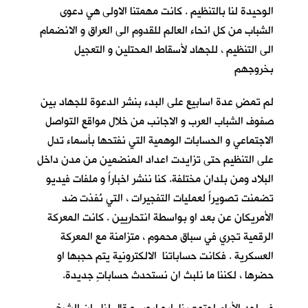
الوحيدة لنا بالتنظيم . كانت مهمتنا الاولى هي دعوى
الشباب من كل انحاء العالم للقدوم الى العراق و الانضمام
الى التنظيم ، للجهاد لأسقاط المحتلين و التعجيل
بخروجهم
لم تمضِ عدة اسابيع على البدء بنشر الدعوة للجهاد بين
صفوف الشباب العرب و الاجانب من خلال مواقع التواصل
الاجتماعي و الحسابات الوهمية التي نفتحها بأسماء تدل
على التنظيم حتى تزايدت اعداد المنضمين من مدن داخل
البلاد ومن بلدان مختلفة. كنا ننشر اخباراً و ملفات فيديو
تضمنت تصويراً لعمليات التفجيرات ، التي نُفذت ضد
الأمريكان عن بعد او بواسطة انتحاريين . كانت المعركة
الرقمية تجري في سباق محموم ، متزامنة مع المعركة
العسكرية . فكانت حساباتنا الالكترونية يتم حجبها او
حضرها ، لكننا ما نلبث ان نستحدث حساباتٍ جديدة.