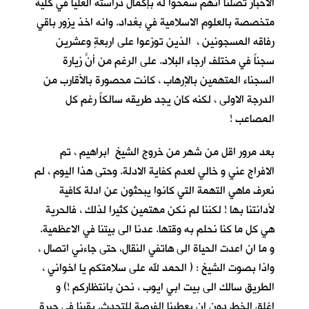
الاخبار تصلنا انهم سمحوا له بإكمال دراسته العليا في كلية
متخصصة بالعلوم الاسلامية في بغداد. وانه اخذ يزور باقي
رفاقه المسجونين ، الذين توزعوا على اربعةٍ وعشرين
سجناً في مختلف ارجاء البلاد. على الرغم من أنَّ زيارة
السجناء المتهمين بالإرهاب ، كانت محصورة بالأقارب من
الدرجة الاولى ، لكنه كان يجد طريقه سالكاً رغم كل
المصاعب !
بعد مرور اقل من شهر من خروج الشيخ ابراهيم ، تم
الافراج عني و خالي لعدم كفاية الادلة. وحتى هذا اليوم ، لم
نعرف ماهي التهمة التي كانوا يبحثون عن ادلة كافية
لأدانتنا بها ! لكننا لم نكن مهتمين كثيرا لذلك ، فالحرية
هي كل ما كنا نحلم به وقتها. عدنا الى بيتنا في الاعظمية.
و ما ان اعدت الحياة الى هاتفي النقال، حتى جاءني اتصال ،
واذا بصوت الشيخ : ( الحمد لله على سلامتكم يا اخواني ،
الطريق سالك الى بيت ابي ايوب ، نحن بانتظاركم !) و
اغلق الخط دون ان يعطينا الفرصة للتحدث. بقينا في حيرةٍ