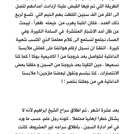
الطريقة التي تم فيها القبض علينا؛ ازدادت اعدادهم لتصل
الى اكثر من الف سجين اكتظت بهم الخيم التي تتسع لربع
ذلك العدد . فكان اغلبنا يهرب من خيمته ظهراً ، ليبحث
عن ظل احد الاشجار المنتشرة في الساحة الكبيرة. وفي
المساء نجتمع لنستمع الى كلأم معلمنا الذي اكتسب شعبية
كبيرة . اتفقنا ان نسجل ارقام هواتفنا على قماش ملابسنا
الداخلية لنتواصل بعد خروجنا من ( اكاديمية بوكا ) كما كنا
نسميها . حين التقينا بعد خروجنا من السجن و حققنا بعض
الانتصارات ، كنا نبتسم ونقول لبعضنا مازحين:( ملابسنا
الداخلية هي من جعلتنا ننتصر ! )
بعد عشرة اشهر , تم اطلاق سراح الشيخ ابراهيم لأنه لا
يشكل خطرا ارهابيا محتملا ، كونه رجل علم. حسب ما ورد
في أمر ادارة السجن ، بأطلاق سراحه غير المشروط. كانت