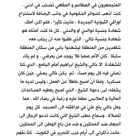
المتجمهرون في المطاعم و المقاهي تصخب في اذني .
كنت اذهب للدوائر الحكومية في جانب الرصافة لاستخراج
اوراقي الثبوتية الجديدة . عانيت كثيرا ، فلم اكن أملك
شهادة جنسية لوالدي او والدتي . كل ما كنت أملكه هو
شهادة جنسية خالي . الذي طلبوا منه ان يجلب معه
شاهدين من المنطقة ليشهدوا باني من سكان المنطقة
سابقا . كان الأمر صعبا فلا يوجد من يعرفني . و لم يأت
للشهادة الا خالي والشيخ ابراهيم أمام الجامع ، الذي كنا
نصلي فيه كل يوم مساءً . لم يكن خالي يصلي حين كان
عسكريا . ولمّا أنْ اصبح عاطلاً عن العمل ؛ وليس لديه ما
يشغله؛ لبى دعوة الشيخ ، الذي اصبح يعطيه المساعدات
المالية و الملابس عطفا عليه و رغبة في رضاء الله . مما
جعل خالي يلح عليّ في مرافقته الى المسجد كل يوم
للصلاة . وسماع خطب الشيخ التي كانت تدعو الرجال الى
الجهاد ضد المحتلين و ضد من باع الوطن الى المحتلين
.عادت ذاكرتي الى أيام حرب التحرير في الكويت . كنّا نقوم