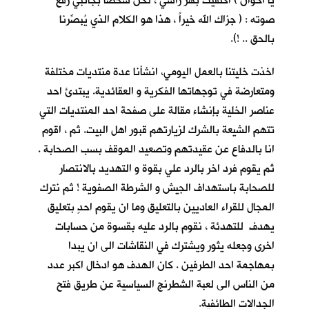
يا اخوان ) اكتفيت بهز راسي ، لكنّ شخصا بجانبي رفع
صوته : ( جزاك الله خيراً ، هذا هو الكلام الذي يُبصِّرنا
بالحق .. !).
اخذت خليتنا بالعمل اليومي، انشأنا عدة منتديات مختلفة
ومتعارضة في توجهاتها الفكرية و العقائدية. يبتدئ احد
عناصر الخلية بإنشاء مقالة على صفحة احد المنتديات التي
تتهم الشيعة بالشرك لزيارتهم قبور اهل البيت. ثم ، اقوم
انا بالدفاع عن عقيدتهم وتصعيد الموقف بسب الصحابة .
ثم يقوم فرد اخر بالرد علي بقوة و التهديد بالانتصار
للصحابة باستهداف الجيش و الشرطة الصفوية ! ثم نترك
المجال للقراء العاديين بالتعليق وما ان يقوم احدٍ بتعليق
يهدف للتهدئة ، نقوم بالرد عليه بقسوة من حسابات
اخرى وجعله يثور ويشترك في النقاشات الى ان يبدا
بمهاجمة احد الطرفين . كان الهدف هو ادخال اكبر عدد
من الناس الى لعبة الشطرنج السياسية عن طريق فتح
الجدالات الطائفية.