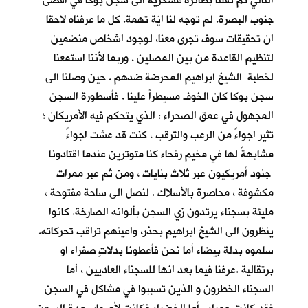
التالي تم نقلنا بطائرة عسكرية الى سجن بوكا في اقصى
جنوب البصرة. لم توجه لنا ايّة تهمة. كل ما عرفناه لاحقا
ان تحقيقات سوف تجرى معنا، لوجود اشخاص منضمين
لتنظيم القاعدة من بين المصلين . وربما لأننا استمعنا
لخطبة الشيخ ابراهيم المحرضة ضدهم . حين وصلنا الى
سجن بوكا كان الخوف مسيطراً علينا . فأسطورة السجن
المجهول في عمق الصحراء ؛ الذي يتحكم فيه الأمريكان ؛
تثير اجواءً من الرعب والترقب ، كنت قد عشت اجواءً
مشابهةً لها في مخيم رفحاء كنا متوترين عندما اقتادونا
جنود أمريكيون عبر ثلاث بنايات ، ومن ثم عبر ممرات
مكشوفة ، محاصرة بالأسلاك . لنصل الى ساحة مفتوحة ،
مليئة بسجناء يرتدون زي السجن بألوانه الصارخة. كانوا
ينظرون الى الشيخ ابراهيم بحذر، واعينهم تراقب تحركاته.
سلموه بدلة بيضاء أما نحن فأعطونا بدلاتٍ صفراء او
برتقالية .عرفنا فيما بعد انها للسجناء العاديين ، أما
السجناء الخطرون و الذين تسببوا في مشاكل في السجن