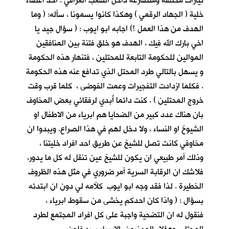
تيارات مختلفة ومتصارعة داخل الشعب العراقي . احد اعضاء
خلية ( الجهاد الرقمي ) وهكذا كانوا يسمونا ، سأله: ( وما
الهدف من هذا العمل ؟) اجابه ابو ايوب : ( سؤال جيد يا
اخي بارك الله فيك ، الهدف هو خلق فتنة بين المنافقين
الموالين للحكومة التابعة للمحتلين ، فتنهار هذه الحكومة
و يسهل بالتالي طرد المحتل الذي تدافع عنه هذه الحكومة
. فكلما ازدادت التفجيرات وعمت الفوضى ، كلما قرب وقت
خروج المحتلين ) . كنت دائما أُبدي لرفقائي بعض المخاوف
بان هناك عدد كبير من الضحايا هم ابرياء من الاطفال او
الشيوخ او النساء ، ولا دخل لهم في هذا الصراع. ويبدوا ان
مخاوفي كانت تصل للشيخ عن طريق احد افراد خليتنا ،
وذلك أمر طبيعي ان يكون للشيخ عين تنقل له كل ما يدور،
فلاشك ان الرقابة السرية أمر ضروري في مثل هذه الظروف
الخطيرة . لذا فقد وجه ابو ايوب كلأمه لي دون ان ابتدئه
بسؤال : ( واذا كان احدكم يخشى من سقوط ابرياء ،
فنقول له ان التضحية واجبة على كل افراد المجتمع لطرد