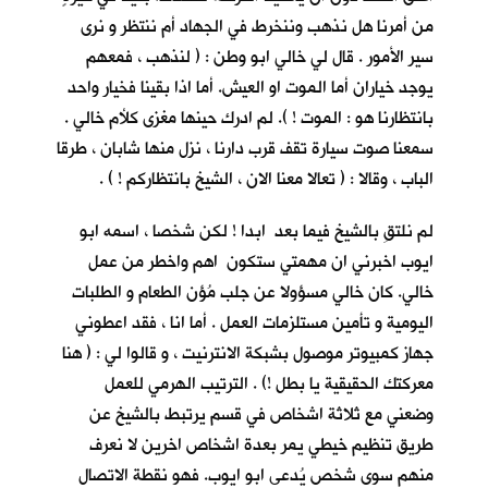
من أمرنا هل نذهب وننخرط في الجهاد أم ننتظر و نرى
سير الأمور . قال لي خالي ابو وطن : ( لنذهب ، فمعهم
يوجد خياران أما الموت او العيش. أما اذا بقينا فخيار واحد
بانتظارنا هو : الموت ! ). لم ادرك حينها مغزى كلأم خالي .
سمعنا صوت سيارة تقف قرب دارنا ، نزل منها شابان ، طرقا
الباب ، وقالا : ( تعالا معنا الان ، الشيخ بانتظاركم ! ) .
لم نلتقِ بالشيخ فيما بعد ابدا ! لكن شخصا ، اسمه ابو
ايوب اخبرني ان مهمتي ستكون اهم واخطر من عمل
خالي. كان خالي مسؤولا عن جلب مُؤن الطعام و الطلبات
اليومية و تأمين مستلزمات العمل . أما انا ، فقد اعطوني
جهاز كمبيوتر موصول بشبكة الانترنيت ، و قالوا لي : ( هنا
معركتك الحقيقية يا بطل !) . الترتيب الهرمي للعمل
وضعني مع ثلاثة اشخاص في قسم يرتبط بالشيخ عن
طريق تنظيم خيطي يمر بعدة اشخاص اخرين لا نعرف
منهم سوى شخص يُدعى ابو ايوب. فهو نقطة الاتصال